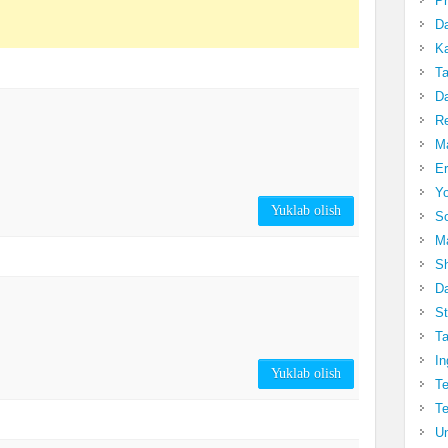
Pr
Da
Ka
Ta
Da
R
Ma
Er
Yo
Yuklab olish
So
Ma
Sh
Da
St
Ta
In
Yuklab olish
Te
Te
Un