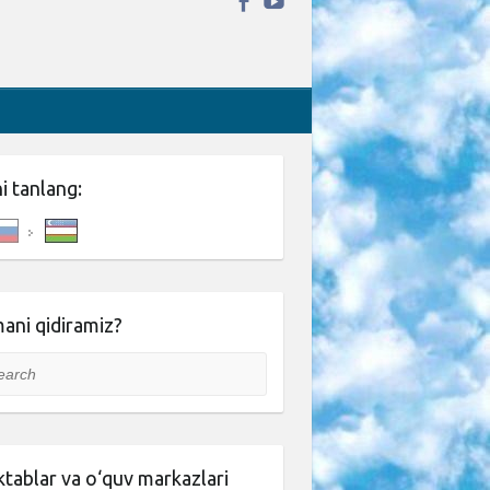
ni tanlang:
ani qidiramiz?
rch
tablar va o‘quv markazlari