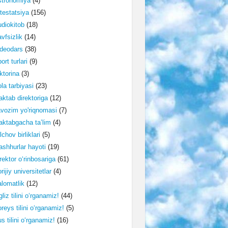
stronomiya
(4)
testatsiya
(156)
diokitob
(18)
vfsizlik
(14)
deodars
(38)
ort turlari
(9)
ktorina
(3)
la tarbiyasi
(23)
ktab direktoriga
(12)
vozim yo'riqnomasi
(7)
ktabgacha ta’lim
(4)
lchov birliklari
(5)
shhurlar hayoti
(19)
rektor o‘rinbosariga
(61)
rijiy universitetlar
(4)
lomatlik
(12)
gliz tilini o‘rganamiz!
(44)
reys tilini o‘rganamiz!
(5)
s tilini o‘rganamiz!
(16)