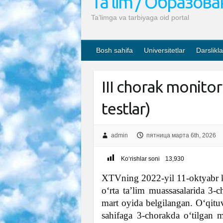
Ta’lim / Образов
Ta’limga va tarbiyaga oid portal
Bosh sahifa
Universitetlar
Darslikla
III chorak monitor
testlar)
admin
пятница марта 6th, 2026
Ko‘rishlar soni
13,930
XTVning 2022-yil 11-oktyabr 
oʻrta ta’lim muassasalarida 3-c
mart oyida belgilangan. Oʻqitu
sahifaga 3-chorakda oʻtilgan m