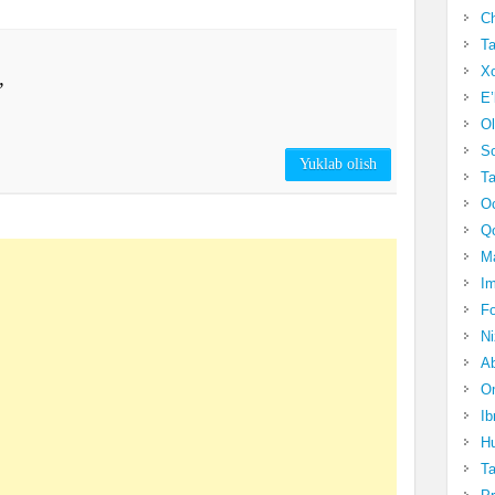
Ch
Ta
Xo
,
E’
Ol
S
Yuklab olish
Ta
Oc
Qo
Ma
Im
Fo
N
Ab
Om
Ib
Hu
T