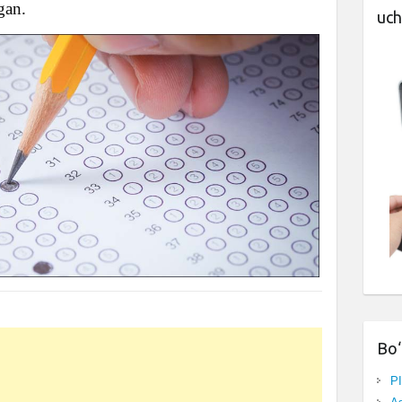
gan.
uch
Bo‘
P