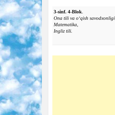
3-sinf. 4-Blok
.
Ona tili va o‘qish savodxonligi
Matematika,
Ingliz tili.