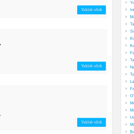
Yo
Yuklab olish
In
Ma
Ta
Si
Ki
,
Ko
Fa
Ta
Yuklab olish
Na
To
La
Fa
O'
M
Mo
.
Us
Yuklab olish
Mi
Bo