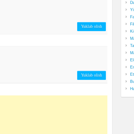
Da
Yi
Fa
Fi
Yuklab olish
Ki
Ma
Ta
Ma
El
En
Et
Yuklab olish
Bu
Ha