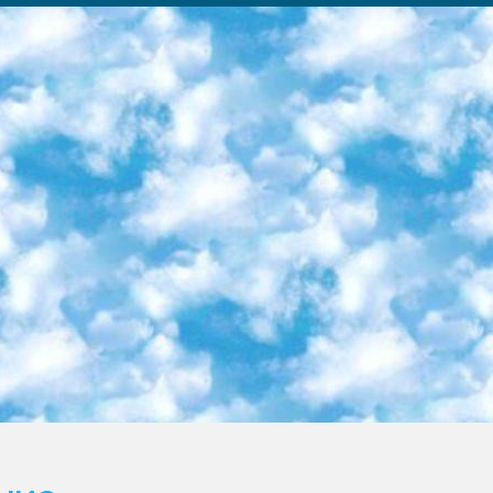
ка образовательный центр (Худайкулов Ш.) итоговый государственный аттестационный экзамен ориентирован на творческое и логическое мышление при подготовке базы материалов учитывать введение заданий. 5. Следует отметить, что: сертификат государственного образца о знании общеобразовательного предмета и как минимум национальный уровень B1 по предметам на иностранных языках, указанным в Приложении 2. или международно признанный сертификат эквивалентного уровня студенты, изучающие определенный предмет, освобождаются от экзамена; по соответствующим предметам запланирована итоговая государственная аттестация за день до дня, путем жеребьевки Рабочей группой (в письменной форме по предметам, проводимым в форме) из числа сформированных вариантов выбрано 2 варианта; 2 выбранных варианта экзамена анонсированы на официальном сайте министерства и все выпускники по всей стране на основе этих вариантов проводит итоговую государственную аттестацию. 6. Государственное образование учащихся средних общеобразовательных учреждений. знания в соответствии с квалификационными требованиями, которые необходимо приобрести на основании стандартов итоговый (выпускной) контроль для 9 и 11 классов в целях тестирования Экзамены (далее – экзамены) состоят из предметов, перечисленных в приложении 1. будет сделано. 7. Экзамены пройдут с 26 мая по 15 июня 2024 г. (кроме науки физического воспитания). 8. Физическая для учащихся 9 классов общесредних образовательных учреждений. Экзамены по предмету «Образование, квалификация медицина» 1-6 мая 2024 года. сотрудники перевести под присмотр (с отклонениями в физическом или умственном развитии) специализированная школа для детей, школы-интернаты и со сколиозом школы-интернаты санаторного типа для больных детей исключены). 9. Он был слепым, слабовидящим и имел нарушения опорно-двигательного аппарата. экзамены в специализированных школах и интернатах для детей должны проводиться исходя из требований, предъявляемых к общеобразовательным учреждениям (физкультура кроме науки). 10. Специализированная школа для глухих и слабослышащих детей. и экзамены в интернатах и быть реализован в виде письменного теста по математике. 11. Специальность для умственно отсталых детей. Для 9 класса Родной язык и литературное письмо Государственный язык (язык обучения – узбекский). для неклассов) написано Математическое письмо Письменная/устная история Узбекистана Физическое воспитание практично Итоговый контроль Для 11 класса Написание родного языка и литературы (эссе) Математическое письмо Узбекский язык (обучение на узбекском языке) не посещающее общее среднее образование для учреждений)/Образовательное учреждение выбор письменный и устный Иностранный язык письменный/устный Письменная/устная история Узбекистана *По выбору студента:  Химия  Физика  Основы государственного права  География 10 бесплатных образовательных ресурсов - Мы составили подборку онлайн-проектов с интерактивными упражнениями, видеолекциями и статьями. Они помогут вам обрести новые и освежить старые знания бесплатно. 1. «ИНТУИТ» Старейшая образовательная площадка Рунета. Здесь вы найдёте сотни текстовых и видеокурсов на десятки различных тем — от программирования до психологии. Многие курсы подготовлены российскими университетами и крупными международными компаниями вроде Intel и Microsoft. Самостоятельное обучение бесплатное, но желающие могут оплатить услуги персональных наставников. 2. «Смартия» знакомит с актуальными профессиями и подсказывает, как им обучаться. Выбрав заинтересовавшую вас специальность — SMM-специалист, фотограф, веб-дизайнер или другую, — увидите список необходимых для неё умений. Чтобы вы могли освоить их самостоятельно, для каждого умения площадка отображает подборку ссылок на учебные материалы. Хотя «Смартия» ориентируется на русскоязычную аудиторию, часть контента всё же доступна только на английском. 3. «Лекторий Физтеха» Проект Московского физико-технического института (Физтеха). С его помощью вы можете смотреть онлайн серии лекций, записанные на видео в этом вузе. В числе доступных предметов — физика, биология, химия, информационные технологии и другие. К некоторым лекциям администрация ресурса прилагает готовые конспекты, которые можно скачивать в PDF-формате. 4. ITMOcourses Онлайн-площадка Санкт-Петербургского национального исследовательского университета информационных технологий, механики и оптики (ИТМО). Ресурс предоставляет свободный доступ к курсам, разработанным в этом вузе. Каталог материалов разбит на четыре категории: «Оптические системы и технологии», «Приборостроение и робототехника», «Информационные технологии» и «Биотехнологии». Курсы состоят из видеолекций, интерактивных демонстраций и заданий. 5. «КиберЛенинка» Электронная научная библиот