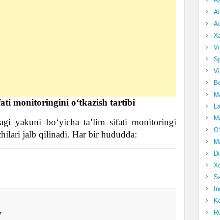
A
At
Au
Xa
Vi
Sp
Vi
Bo
Ma
fati monitoringini o‘tkazish tartibi
La
Ma
gi yakuni bo‘yicha ta’lim sifati monitoringi
O‘
hilari jalb qilinadi. Har bir hududda:
Ma
Di
Xo
Sa
In
Ko
,
Ru