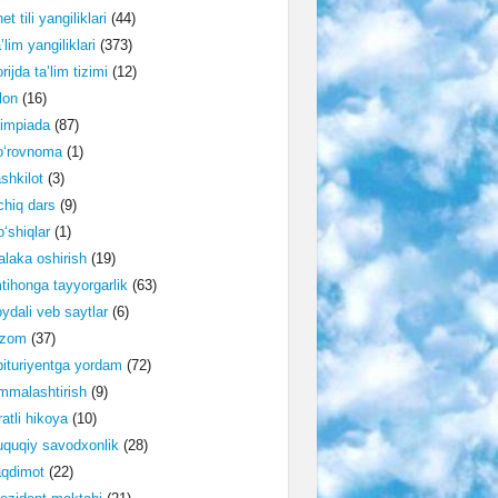
et tili yangiliklari
(44)
’lim yangiliklari
(373)
rijda ta’lim tizimi
(12)
lon
(16)
impiada
(87)
o‘rovnoma
(1)
shkilot
(3)
hiq dars
(9)
‘shiqlar
(1)
laka oshirish
(19)
tihonga tayyorgarlik
(63)
ydali veb saytlar
(6)
izom
(37)
ituriyentga yordam
(72)
malashtirish
(9)
ratli hikoya
(10)
quqiy savodxonlik
(28)
aqdimot
(22)