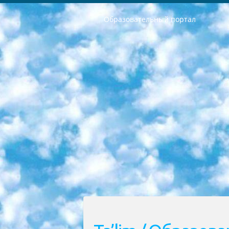
Образовательный портал
РЕСПУБЛИКА УЗБЕКИСТАН МИНИСТРЕРСТВО ДОШКОЛЬНОГО И ШКОЛЬНОГО ОБРАЗОВАНИЯ КОМАНДА в общеобразовательных учреждениях в 2023-2024 учебном году организация и проведение итоговой государственной аттестации обучающихся о Министра дошкольного и школьного образования Республики Узбекистан от 4 марта 2008 года (постановлением Минюста от 20 марта 2008 года № 1778 государственной регистрации) «Итоговое состояние учащихся общего среднего образования на основании положения об утверждении положения об аттестации общего среднего образования выпускной экзамен студентов в образовательных учреждениях в 2023-2024 учебном году В целях организации и прохождения аттестации приказываю: 1. Следующее: перечень предметов, по которым будет проводиться итоговая государственная аттестация и экзамен формы перевода согласно приложению 1; сертификаты международного образца, оценивающие уровень владения иностранными языками перечень согласно приложению 2; 2. Педагогический при специализированных образовательных учреждениях. научно-практический центр квалификации и международной оценки (Д.Давидова) 2024 г. До 25 марта: задания по предметам, по которым будет проводиться итоговая аттестация разработка и утверждение технических условий; итоговая аттестация на основании разработанного предметного задания разработка вопросов по предметам (устно и письменно), экзамен передача; общеобразовательные средние школы и специальные учебные заведения учащиеся выпускных классов школ и интернатов в агентской системе подготовка базы данных экзаменационных материалов и критериев оценки; перевод базы экзаменационных материалов на все языки обучения подать в Республиканский образовательный центр для изготовления; варианты экзаменов на основе разработанных контрольных материалов пусть будут поставлены задачи формирования. 3. Республиканский образовательный центр (Ш.Худайкулов) до 5 апреля 2024 года. до: база данных предоставленных экзаменационных материалов на все языки обучения перевод и экспертиза; для слепых, слабовидящих, глухих, слабослышащих и умственно отсталых детей учащиеся выпускных классов специализированных школ и школ-интернатов база данных экзаменационных материалов на всех преподаваемых языках подготовка критериев оценки; специализированные школы для умственно отсталых детей и технологии для учащихся выпускных классов школ-интернатов разработка соответствующих рекомендаций и критериев проведения ЕГЭ по естествознанию давать задания. 4. Педагогический при специализированных образовательных учреждениях. Научно-практический центр навыков и международной оценки (Д.Давидова), Республи