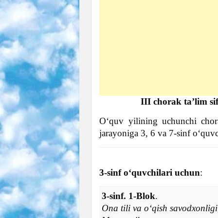
III chorak ta’lim si
O‘quv yilining uchunchi chora
jarayoniga 3, 6 va 7-sinf o‘quvc
3-sinf o‘quvchilari uchun
:
3-sinf. 1-Blok
.
Оna tili va o‘qish savodxonligi