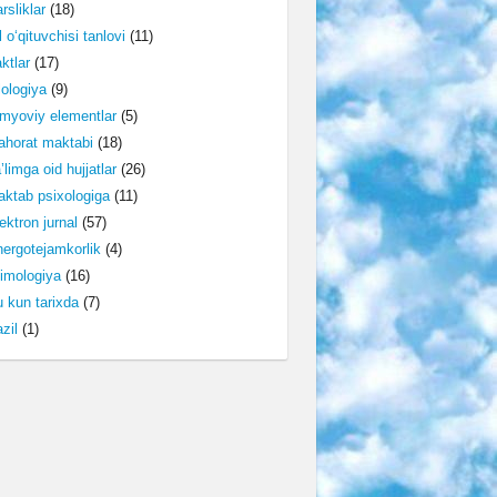
rsliklar
(18)
l o‘qituvchisi tanlovi
(11)
ktlar
(17)
lologiya
(9)
myoviy elementlar
(5)
horat maktabi
(18)
’limga oid hujjatlar
(26)
ktab psixologiga
(11)
ektron jurnal
(57)
ergotejamkorlik
(4)
imologiya
(16)
 kun tarixda
(7)
zil
(1)