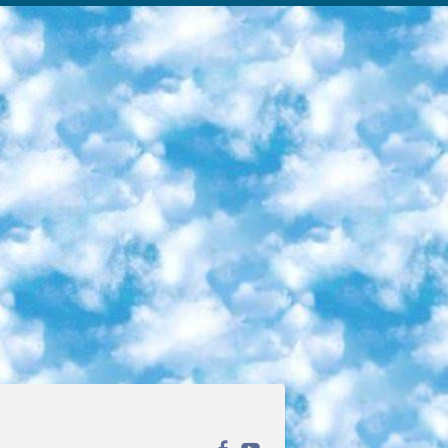
ека открытого доступа. Каталог площадки регулярно обрастает текстами статей из различных научных изданий. Сгруппированные по журналам и рубрикам публикации можно читать онлайн или скачивать целиком в PDF-формате. Проект нацелен на популяризацию науки за счёт открытого доступа к качественной информации. 6. «ПостНаука» На этом ресурсе публикуют подборки видеолекций, составленные экспертами из разных отраслей и объединённые общими темами. Среди них, к примеру, есть серии «Биоинформатика и геномика», «Культура средневековой Скандинавии» и Cinema Studies о теории кино. Каждая подборка лекций — логически связанная история, рассказанная экспертом от первого лица. Кроме того, на сайте появляются научно-образовательные статьи и тесты на разные темы. 7. «Newочём» Команда проекта «Newочём» отбирает самые интересные тексты из англоязычных СМИ и переводит те из них, за которые голосуют участники сообщества «ВКонтакте». По большей части это научно-популярные статьи. Редакторы придумывают лишь заголовки, в остальном содержание переводов соответствует оригиналам. Полные тексты можно читать прямо в социальной сети. 8. InternetUrok Онлайн-база материалов по основным дисциплинам школьной программы. Информация на сайте структурирована по классам, предметам и темам (урокам). Каждый урок состоит из видеолекций и конспектов. Есть также интерактивные тренажёры и тесты для закрепления пройденного материала. Даже если вы давно окончили школу, возможность повторить программу старших классов всегда может пригодиться. 9. Edutainme Ещё один ресурс об образовании. В отличие от Newtonew, как мне кажется, Edutainme больше ориентируется на представителей индустрии: педагогов, предпринимателей, разработчиков образовательных проектов. Но и любой, кто просто стремится к саморазвитию, найдёт на сайте много полезного и интересного для себя. Например, информацию о новых курсах и образовательных сервисах. 10. Newtonew Онлайн-медиа об образовании и обучении в широком смысле. Авторы Newtonew пишут об инструментах, заведениях, тактиках и стратегиях, которые помогают учить других и получать новые знания самостоятельно. На этой площадке вы найдёте новости, обзоры, аналитические мат