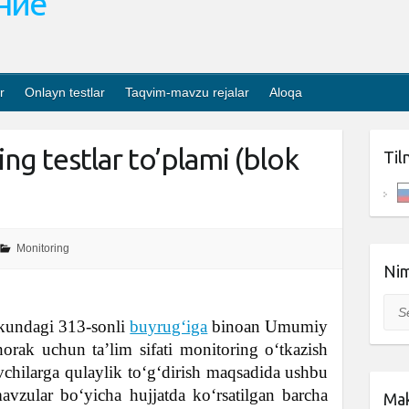
ание
r
Onlayn testlar
Taqvim-mavzu rejalar
Aloqa
ing testlar to’plami (blok
Til
Monitoring
Nim
Sea
kundagi 313-sonli
buyrugʻiga
binoan Umumiy
horak uchun ta’lim sifati monitoring oʻtkazish
vchilarga qulaylik toʻgʻdirish maqsadida ushbu
avzular boʻyicha hujjatda koʻrsatilgan barcha
Mak