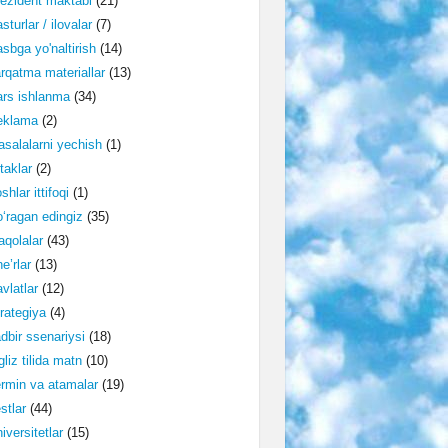
ezident maktabi
(21)
sturlar / ilovalar
(7)
sbga yo'naltirish
(14)
rqatma materiallar
(13)
rs ishlanma
(34)
eklama
(2)
salalarni yechish
(1)
taklar
(2)
shlar ittifoqi
(1)
‘ragan edingiz
(35)
qolalar
(43)
e’rlar
(13)
vlatlar
(12)
rategiya
(4)
dbir ssenariysi
(18)
gliz tilida matn
(10)
rmin va atamalar
(19)
stlar
(44)
iversitetlar
(15)