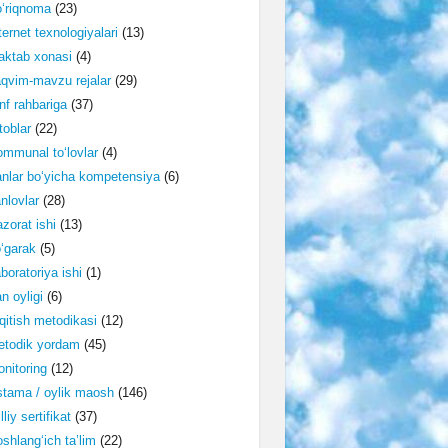
‘riqnoma
(23)
ternet texnologiyalari
(13)
ktab xonasi
(4)
qvim-mavzu rejalar
(29)
nf rahbariga
(37)
toblar
(22)
mmunal to‘lovlar
(4)
nlar bo‘yicha kompetensiya
(6)
nlovlar
(28)
zorat ishi
(13)
‘garak
(5)
boratoriya ishi
(1)
n oyligi
(6)
qitish metodikasi
(12)
etodik yordam
(45)
nitoring
(12)
tama / oylik maosh
(146)
lliy sertifikat
(37)
shlang‘ich ta’lim
(22)