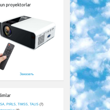
un proyektorlar
Заказать
limlar
ISA, PIRLS, TIMSS, TALIS
(7)