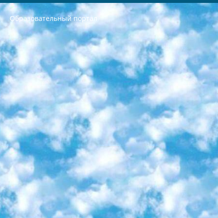
Образовательный портал
РЕСПУБЛИКА УЗБЕКИСТАН МИНИСТРЕРСТВО ДОШКОЛЬНОГО И ШКОЛЬНОГО ОБРАЗОВАНИЯ КОМАНДА в общеобразовательных учреждениях в 2023-2024 учебном году организация и проведение итоговой государственной аттестации обучающихся о Министра дошкольного и школьного образования Республики Узбекистан от 4 марта 2008 года (постановлением Минюста от 20 марта 2008 года № 1778 государственной регистрации) «Итоговое состояние учащихся общего среднего образования на основании положения об утверждении положения об аттестации общего среднего образования выпускной экзамен студентов в образовательных учреждениях в 2023-2024 учебном году В целях организации и прохождения аттестации приказываю: 1. Следующее: перечень предметов, по которым будет проводиться итоговая государственная аттестация и экзамен формы перевода согласно приложению 1; сертификаты международного образца, оценивающие уровень владения иностранными языками перечень согласно приложению 2; 2. Педагогический при специализированных образовательных учреждениях. научно-практический центр квалификации и международной оценки (Д.Давидова) 2024 г. До 25 марта: задания по предметам, по которым будет проводиться итоговая аттестация разработка и утверждение технических условий; итоговая аттестация на основании разработанного предметного задания разработка вопросов по предметам (устно и письменно), экзамен передача; общеобразовательные средние школы и специальные учебные заведения учащиеся выпускных классов школ и интернатов в агентской системе подготовка базы данных экзаменационных материалов и критериев оценки; перевод базы экзаменационных материалов на все языки обучения подать в Республиканский образовательный центр для изготовления; варианты экзаменов на основе разработанных контрольных материалов пусть будут поставлены задачи формирования. 3. Республиканский образовательный центр (Ш.Худайкулов) до 5 апреля 2024 года. до: база данных предоставленных экзаменационных материалов на все языки обучения перевод и экспертиза; для слепых, слабовидящих, глухих, слабослышащих и умственно отсталых детей учащиеся выпускных классов специализированных школ и школ-интернатов база данных экзаменационных материалов на всех преподаваемых языках подготовка критериев оценки; специализированные школы для умственно отсталых детей и технологии для учащихся выпускных классов школ-интернатов разработка соответствующих рекомендаций и критериев проведения ЕГЭ по естествознанию давать задания. 4. Педагогический при специализированных образовательных учреждениях. Научно-практический центр навыков и международной оценки (Д.Давидова), Республика образовательный центр (Худайкулов Ш.) итоговый государственный аттестационный экзамен ориентирован на творческое и логическое мышление при подготовке базы материалов учитывать введение заданий. 5. Следует отметить, что: сертификат государственного образца о знании общеобразовательного предмета и как минимум национальный уровень B1 по предметам на иностранных языках, указанным в Приложении 2. или международно признанный сертификат эквивалентного уровня студенты, изучающие определенный предмет, освобождаются от экзамена; по соответствующим предметам запланирована итоговая государственная аттестация за день до дня, путем жеребьевки Рабочей группой (в письменной форме по предметам, проводимым в форме) из числа сформированных вариантов выбрано 2 варианта; 2 выбранных варианта экзамена анонсированы на официальном сайте министерства и все выпускники по всей стране на основе этих вариантов проводит итоговую государственную аттестацию. 6. Государственное образование учащихся средних общеобразовательных учреждений. знания в соответствии с квалификационными требованиями, которые необходимо приобрести на основании стандартов итоговый (выпускной) контроль для 9 и 11 классов в целях тестирования Экзамены (далее – экзамены) состоят из предметов, перечисленных в приложении 1. будет сделано. 7. Экзамены пройдут с 26 мая по 15 июня 2024 г. (кроме науки физического воспитания). 8. Физическая для учащихся 9 классов общесредних образовательных учреждений. Экзамены по предмету «Образование, квалификация медицина» 1-6 мая 2024 года. сотрудники перевести под присмотр (с отклонениями в физическом или умственном развитии) специализированная школа для детей, школы-интернаты и со сколиозом школы-интернаты санаторного типа для больных детей исключены). 9. Он был слепым, слабовидящим и имел нарушения опорно-двигательного аппарата. экзамены в специализированных школах и интернатах для детей должны проводиться исходя из требований, предъявляемых к общеобразовательным учреждениям (физкультура кроме науки). 10. Специализированная школа для глухих и слабослышащих детей. и экзамены в интернатах и быть реализован в виде письменного теста по математике. 11. Специальность для умственно отсталых детей. Для 9 класса Родной язык и литературное письмо Государственный язык (язык обучения – узбекский). для неклассов) написано Математическое письмо Письменная/устная история Узбекистана Физическое воспитание практично Итоговый контроль Для 11 класса Написание родного языка и литературы (эссе) Математическое письмо Узбекский язык (обучение на узбекском языке) не посещающее общее среднее образование для учреждений)/Образовательное учреждение выбор письменный и устный Иностранный язык письменный/устный Письменная/устная история Узбекистана *По выбору студента:  Химия  Физика  Основы государственного права  География 10 бесплатных образовательных ресурсов - Мы составили подборку онлайн-проектов с интерактивными упражнениями, видеолекциями и статьями. Они помогут вам обрести новые и освежить старые знания бесплатно. 1. «ИНТУИТ» Старейшая образовательная площадка Рунета. Здесь вы найдёте сотни текстовых и видеокурсов на десятки различных тем — от программирования до психологии. Многие курсы подготовлены российскими университетами и крупными международными компаниями вроде Intel и Microsoft. Самостоятельное обучение бесплатное, но желающие могут оплатить услуги персональных наставников. 2. «Смартия» знакомит с актуальными профессиями и подсказывает, как им обучаться. Выбрав заинтересовавшую вас специальность — SMM-специалист, фотограф, веб-дизайнер или другую, — увидите список необходимых для неё умений. Чтобы вы могли освоить их самостоятельно, для каждого умения площадка отображает подборку ссылок на учебные материалы. Хотя «Смартия» ориентируется на русскоязычную аудиторию, часть контента всё же доступна только на английском. 3. «Лекторий Физтеха» Проект Московского физико-технического института (Физтеха). С его помощью вы можете смотреть онлайн серии лекций, записанные на видео в этом вузе. В числе доступных предметов — физика, биология, химия, информационные технологии и другие. К некоторым лекциям администрация ресурса прилагает готовые конспекты, которые можно скачивать в PDF-формате. 4. ITMOcourses Онлайн-площадка Санкт-Петербургского национального исследовательского университета информационных технологий, механики и оптики (ИТМО). Ресурс предоставляет свободный доступ к курсам, разработанным в этом вузе. Каталог материалов разбит на четыре категории: «Оптические системы и технологии», «Приборостроение и робототехника», «Информационные технологии» и «Биотехнологии». Курсы состоят из видеолекций, интерактивных демонстраций и заданий. 5. «КиберЛенинка» Электронная научная библиотека открытого доступа. Каталог площадки регулярно обрастает текстами статей из различных научных изданий. Сгруппированные по журналам и рубрикам публикации можно читать онлайн или скачивать целиком в PDF-формате. Проект нацелен на популяризацию науки за счёт открытого доступа к качественной информации. 6. «ПостНаука» На этом ресурсе публикуют подборки видеолекций, составленные экспертами из разных отраслей и объединённые общими темами. Среди них, к примеру, есть серии «Биоинформатика и геномика», «Культура средневековой Скандинавии» и Cinema Studies о теории кино. Каждая подборка лекций — логически связанная история, рассказанная экспертом от первого лица. Кроме того, на сайте появляются научно-образовательные статьи и тесты на разные темы. 7. «Newочём» Команда проекта «Newочём» отбирает самые интересные тексты из англоязычных СМИ и переводит те из них, за которые голосуют участники сообщества «ВКонтакте». По большей части это научно-популярные статьи. Редакторы придумывают лишь заголовки, в остальном содержание переводов соответствует оригиналам. Полные тексты можно читать прямо в социальной сети. 8. InternetUrok Онлайн-база материалов по основным дисциплинам школьной программы. Информация на сайте структурирована по классам, предметам и темам (урокам). Каждый урок состоит из видеолекций и конспектов. Есть также интерактивные тренажёры и тесты для закрепления пройденного материала. Даже если вы давно окончили школу, возможность повторить программу старших классов всегда может пригодиться. 9. Edutainme Ещё один ресурс об образовании. В отличие от Newtonew, как мне кажется, Edutainme больше ориентируется на представителей индустрии: педагогов, предпринимателей, разработчиков образовательных проектов. Но и любой, кто просто стремится к саморазвитию, найдёт на сайте много полезного и интересного для себя. Например, информацию о новых курсах и образовательных сервисах. 10. Newtonew Онлайн-медиа об образовании и обучении в широком смысле. Авторы Newtonew пишут об инструментах, заведениях, тактиках и стратегиях, которые помогают учить других и получать новые знания самостоятельно. На этой площадке вы найдёте новости, обзоры, аналитические мат