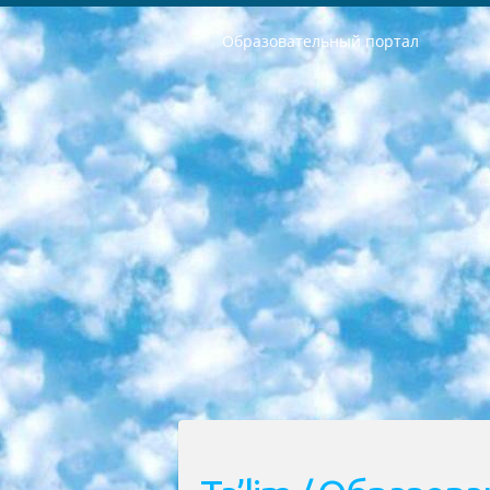
Образовательный портал
РЕСПУБЛИКА УЗБЕКИСТАН МИНИСТРЕРСТВО ДОШКОЛЬНОГО И ШКОЛЬНОГО ОБРАЗОВАНИЯ КОМАНДА в общеобразовательных учреждениях в 2023-2024 учебном году организация и проведение итоговой государственной аттестации обучающихся о Министра дошкольного и школьного образования Республики Узбекистан от 4 марта 2008 года (постановлением Минюста от 20 марта 2008 года № 1778 государственной регистрации) «Итоговое состояние учащихся общего среднего образования на основании положения об утверждении положения об аттестации общего среднего образования выпускной экзамен студентов в образовательных учреждениях в 2023-2024 учебном году В целях организации и прохождения аттестации приказываю: 1. Следующее: перечень предметов, по которым будет проводиться итоговая государственная аттестация и экзамен формы перевода согласно приложению 1; сертификаты международного образца, оценивающие уровень владения иностранными языками перечень согласно приложению 2; 2. Педагогический при специализированных образовательных учреждениях. научно-практический центр квалификации и международной оценки (Д.Давидова) 2024 г. До 25 марта: задания по предметам, по которым будет проводиться итоговая аттестация разработка и утверждение технических условий; итоговая аттестация на основании разработанного предметного задания разработка вопросов по предметам (устно и письменно), экзамен передача; общеобразовательные средние школы и специальные учебные заведения учащиеся выпускных классов школ и интернатов в агентской системе подготовка базы данных экзаменационных материалов и критериев оценки; перевод базы экзаменационных материалов на все языки обучения подать в Республиканский образовательный центр для изготовления; варианты экзаменов на основе разработанных контрольных материалов пусть будут поставлены задачи формирования. 3. Республиканский образовательный центр (Ш.Худайкулов) до 5 апреля 2024 года. до: база данных предоставленных экзаменационных материалов на все языки обучения перевод и экспертиза; для слепых, слабовидящих, глухих, слабослышащих и умственно отсталых детей учащиеся выпускных классов специализированных школ и школ-интернатов база данных экзаменационных материалов на всех преподаваемых языках подготовка критериев оценки; специализированные школы для умственно отсталых детей и технологии для учащихся выпускных классов школ-интернатов разработка соответствующих рекомендаций и критериев проведения ЕГЭ по естествознанию давать задания. 4. Педагогический при специализированных образовательных учреждениях. Научно-практический центр навыков и международной оценки (Д.Давидова), Республи