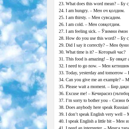
23. What does this word mean? – Бу
24. I am hungry. – Мен оч қолдим.
25. I am thirsty. – Мен сувсадим.
26. I am cold. – Мен совқотдим.
27. I am feeling sick. – Ўзимни ёмо
28. How do you use this word? – Бу
29. Did I say it correctly? – Мен б
30. What time is it? – Который час?
31. This food is amazing! – Бу овқат
32. I need to go now. – Мен кетишим
33. Today, yesterday and tomorrow – 
34. Can you give me an example? –
35. Please wait a moment. – Бир дақ
36. Excuse me! – Кечирасиз (эътиб
37. I’m sorry to bother you – Сизни
38. Does anybody here speak Russia
39. I don’t speak English very wel
40. I speak English a little bit – М
41. I need an interpreter. – Менга т