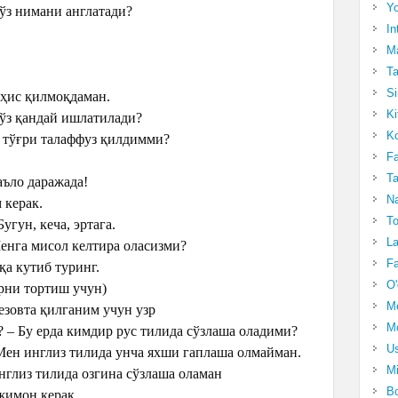
Yo
 сўз нимани англатади?
In
Ma
Ta
Si
н ҳис қилмоқдаман.
Ki
 сўз қандай ишлатилади?
Ko
уни тўғри талаффуз қилдимми?
Fa
Ta
 аъло даражада!
Na
 керак.
To
Бугун, кеча, эртага.
La
 Менга мисол келтира оласизми?
Fa
иқа кутиб туринг.
O'
орни тортиш учун)
M
 безовта қилганим учун узр
Mo
n? – Бу ерда кимдир рус тилида сўзлаша оладими?
Us
l – Мен инглиз тилида унча яхши гаплаша олмайман.
Mi
ен инглиз тилида озгина сўзлаша оламан
Bo
аржимон керак.