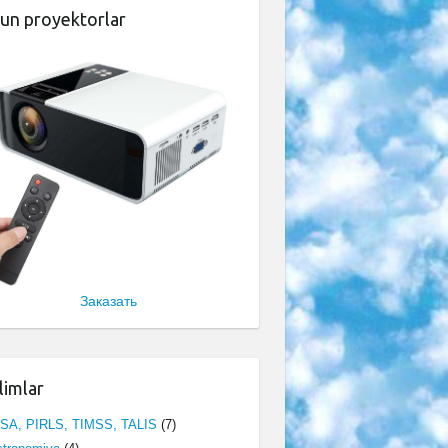
un proyektorlar
Заказать
limlar
ISA, PIRLS, TIMSS, TALIS
(7)