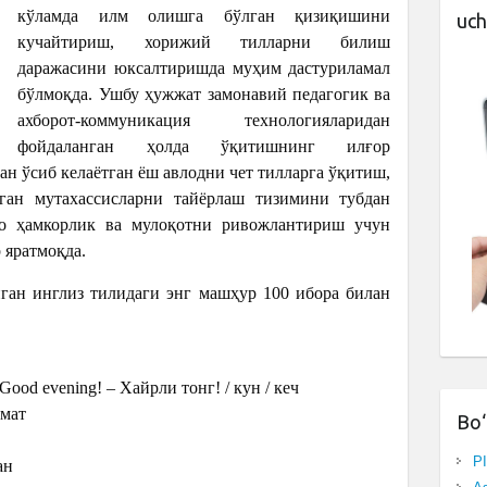
кўламда илм олишга бўлган қизиқишини
uch
кучайтириш, хорижий тилларни билиш
даражасини юксалтиришда муҳим дастуриламал
бўлмоқда. Ушбу ҳужжат замонавий педагогик ва
ахборот-коммуникация технологияларидан
фойдаланган ҳолда ўқитишнинг илғор
н ўсиб келаётган ёш авлодни чет тилларга ўқитиш,
ган мутахассисларни тайёрлаш тизимини тубдан
ро ҳамкорлик ва мулоқотни ривожлантириш учун
 яратмоқда.
иган инглиз тилидаги энг машҳур 100 ибора билан
 Good evening! – Хайрли тонг! / кун / кеч
ҳмат
Bo‘
P
ан