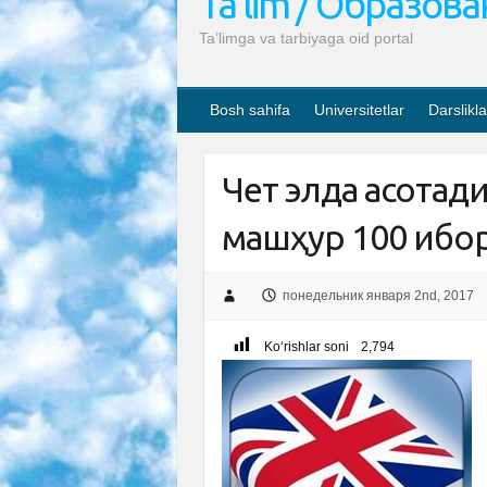
Ta’lim / Образов
Ta’limga va tarbiyaga oid portal
Bosh sahifa
Universitetlar
Darslikla
Чет элда асқотад
машҳур 100 ибо
понедельник января 2nd, 2017
Ko‘rishlar soni
2,794