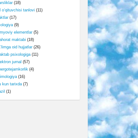
rsliklar
(18)
l o‘qituvchisi tanlovi
(11)
ktlar
(17)
lologiya
(9)
myoviy elementlar
(5)
horat maktabi
(18)
’limga oid hujjatlar
(26)
ktab psixologiga
(11)
ektron jurnal
(57)
ergotejamkorlik
(4)
imologiya
(16)
 kun tarixda
(7)
zil
(1)