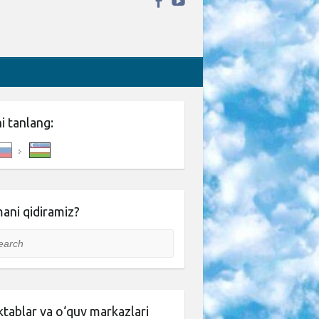
ni tanlang:
ani qidiramiz?
rch
tablar va o‘quv markazlari