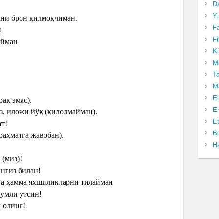
Da
Yi
толни брон қилмоқчиман.
Fa
н
Fi
майман
Ki
Ma
Ta
Ma
El
рак эмас).
En
асиз, иложи йўқ (қилолмайман).
Et
ат!
Bu
(раҳматга жавобан).
Ha
 (миз)!
ингиз билан!
 сизга ҳамма яхшиликларни тилайман
нумли утсин!
м олинг!