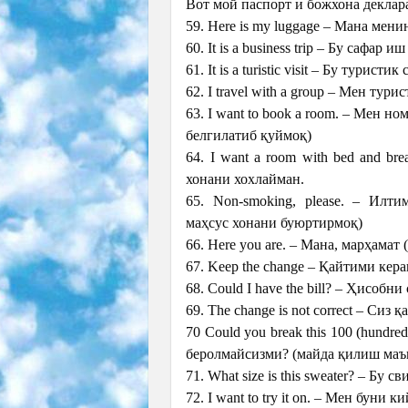
Вот мой паспорт и божхона декла
59. Here is my luggage – Мана мен
60. It is a business trip – Бу сафар 
61. It is a turistic visit – Бу туристик
62. I travel with a group – Мен тур
63. I want to book a room. – Мен 
белгилатиб қуймоқ)
64. I want a room with bed and b
хонани хохлайман.
65. Non-smoking, please. – Илти
маҳсус хонани буюртирмоқ)
66. Here you are. – Мана, марҳамат 
67. Keep the change – Қайтими кера
68. Could I have the bill? – Ҳисобн
69. The сhange is not correct – Си
70 Could you break this 100 (hundr
беролмайсизми? (майда қилиш маъ
71. What size is this sweater? – Бу
72. I want to try it on. – Мен буни