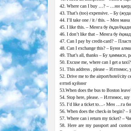
42. Where can I buy …? – …ни қае
43. That’s (too) expensive. – Бу (жу
44. I’ll take one / it / this. – Мен ма
45. I like this. – Менга бу ёқди/ёқад
46. I don’t like that – Менга бу ёқм
47. Can I pay by credit-card? – Пл
48. Can I exchange this? – Буни ал
49. That’s all, thanks – Бу ҳаммаси,
50. Excuse me, where can I get a ta
51. This address , please – Илтимос
52. Drive me to the airport/hotel/c
елтиб қуйинг
53.When does the bus to Boston leav
54. Stop here, please. – Илтимос, шу
55. I’d like a ticket to…- Мен …га 
56. When does the check-in begin? 
57. Where can i return my ticket? 
58. Here are my passport and cust