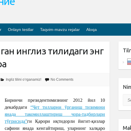
ание
r
Onlayn testlar
Taqvim-mavzu rejalar
Aloqa
иган инглиз тилидаги энг
Til
ра
Ingliz tilini o‘rganamiz!
No Comments
Nim
Sea
Биринчи президентимизнинг 2012 йил 10
декабрдаги
“Чет тилларни ўрганиш тизимини
янада такомиллаштириш чора-тадбирлари
тўғрисида”
ги Қарори иқтидорли йигит-қизлар
Mak
сафини янада кенгайтириш, уларнинг халқаро