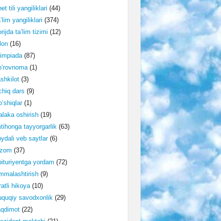
et tili yangiliklari
(44)
’lim yangiliklari
(374)
rijda ta’lim tizimi
(12)
lon
(16)
impiada
(87)
o‘rovnoma
(1)
shkilot
(3)
hiq dars
(9)
‘shiqlar
(1)
laka oshirish
(19)
tihonga tayyorgarlik
(63)
ydali veb saytlar
(6)
izom
(37)
ituriyentga yordam
(72)
malashtirish
(9)
ratli hikoya
(10)
quqiy savodxonlik
(29)
aqdimot
(22)