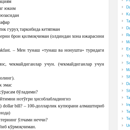
Pr
рациям
Da
инг юким
Ka
иш юзасидан
Ta
 сафар
Da
истик гуруҳ таркибида кетяпман
R
номерни брон қилмоқчиман (олдиндан хона ижарасини
Ma
Er
reakfast. – Мен тунаш «тунаш ва нонушта» туридаги
Yo
So
мос, чекмайдиганлар учун. (чекмайдиганлар учун
Ma
Sh
(олинг).
Da
к эмас
St
и сўрасам бўладими?
Ta
з қайтимни нотўғри ҳисоблабладингиз
In
ed) dollar bill? – 100-долларлик купюрани алмаштириб
Te
нода)
Te
 свитернинг ўлчами неччи?
Un
 кийиб кўрмоқчиман.