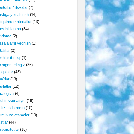
ezident maktabi
(21)
sturlar / ilovalar
(7)
sbga yo'naltirish
(14)
rqatma materiallar
(13)
rs ishlanma
(34)
eklama
(2)
salalarni yechish
(1)
taklar
(2)
shlar ittifoqi
(1)
‘ragan edingiz
(35)
qolalar
(43)
e’rlar
(13)
vlatlar
(12)
rategiya
(4)
dbir ssenariysi
(18)
gliz tilida matn
(10)
rmin va atamalar
(19)
stlar
(44)
iversitetlar
(15)