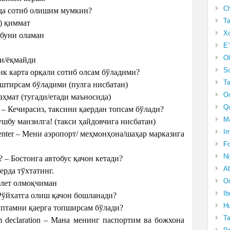
Ch
рда сотиб олишим мумкин?
Ta
да) қиммат
Xo
на буни оламан
E’
и
Ol
ади/ёқмайди
S
астик карта орқали сотиб олсам бўладими?
Ta
маштирсам бўладими (пулга нисбатан)
Oc
 раҳмат (тугади/етади маъносида)
Qo
xi? – Кечирасиз, таксини қаердан топсам бўлади?
Ma
, ушбу манзилга! (такси ҳайдовчига нисбатан)
Im
ity center – Мени аэропорт/ меҳмонҳона/шаҳар марказига
Fo
N
e? – Бостонга автобус қачон кетади?
Ab
 ерда тўхтатинг.
Om
билет олмоқчиман
Ib
– Рўйхатга олиш қачон бошланади?
Hu
– Чиптамни қаерга топширсам бўлади?
T
om declaration – Мана менинг паспортим ва божхона