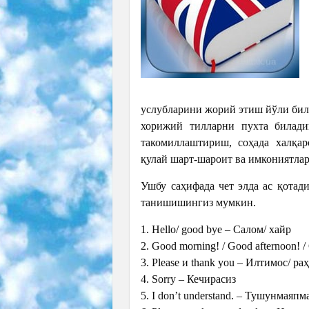
услубларини жорий этиш йўли била
хорижий тилларни пухта билади
такомиллаштириш, соҳада халқа
қулай шарт-шароит ва имкониятлар
Ушбу саҳифада чет элда ас қотад
танишишингиз мумкин.
1. Hello/ good bye – Салом/ хайр
2. Good morning! / Good afternoon! /
3. Please и thank you – Илтимос/ ра
4. Sorry – Кечирасиз
5. I don’t understand. – Тушунмаяпм