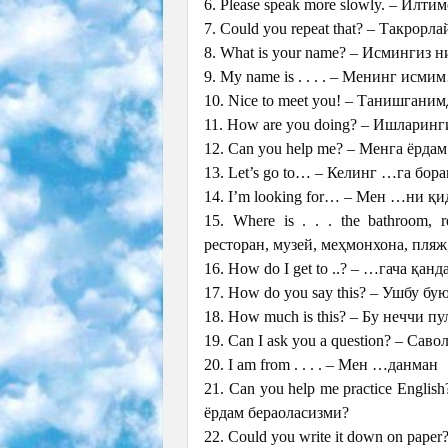
6. Please speak more slowly. – Илти
7. Could you repeat that? – Такрорл
8. What is your name? – Исмингиз 
9. My name is . . . . – Менинг исм
10. Nice to meet you! – Танишгани
11. How are you doing? – Ишларинг
12. Can you help me? – Менга ёрда
13. Let’s go to… – Келинг …га бор
14. I’m looking for… – Мен …ни қ
15. Where is . . . the bathroom, 
ресторан, музей, меҳмонхона, пля
16. How do I get to ..? – …гача қ
17. How do you say this? – Ушбу б
18. How much is this? – Бу неччи пу
19. Can I ask you a question? – Сав
20. I am from . . . . – Мен …данман
21. Can you help me practice Engl
ёрдам бераоласизми?
22. Could you write it down on pape