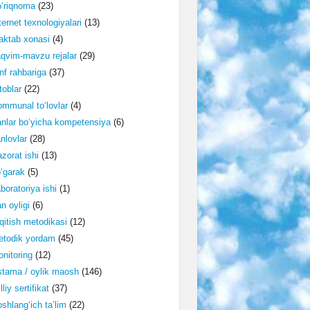
‘riqnoma
(23)
ternet texnologiyalari
(13)
ktab xonasi
(4)
qvim-mavzu rejalar
(29)
nf rahbariga
(37)
toblar
(22)
mmunal to‘lovlar
(4)
nlar bo‘yicha kompetensiya
(6)
nlovlar
(28)
zorat ishi
(13)
‘garak
(5)
boratoriya ishi
(1)
n oyligi
(6)
qitish metodikasi
(12)
etodik yordam
(45)
nitoring
(12)
tama / oylik maosh
(146)
lliy sertifikat
(37)
shlang‘ich ta’lim
(22)