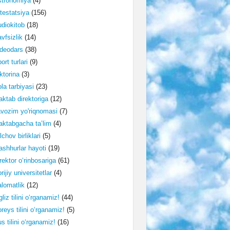
stronomiya
(4)
testatsiya
(156)
diokitob
(18)
vfsizlik
(14)
deodars
(38)
ort turlari
(9)
ktorina
(3)
la tarbiyasi
(23)
ktab direktoriga
(12)
vozim yo'riqnomasi
(7)
ktabgacha ta’lim
(4)
lchov birliklari
(5)
shhurlar hayoti
(19)
rektor o‘rinbosariga
(61)
rijiy universitetlar
(4)
lomatlik
(12)
gliz tilini o‘rganamiz!
(44)
reys tilini o‘rganamiz!
(5)
s tilini o‘rganamiz!
(16)