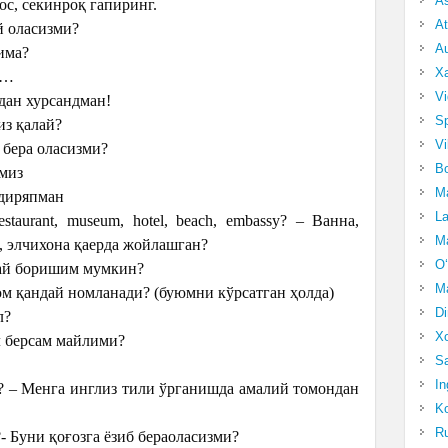
A
мос, секинроқ гапиринг.
At
ай оласизми?
Au
нима?
Xa
им…
Vi
мдан хурсандман!
Sp
из қалай?
Vi
м бера оласизми?
Bo
амиз
Ma
идиряпман
La
restaurant, museum, hotel, beach, embassy? – Ванна,
Ma
ж, элчихона қаерда жойлашган?
O‘
андай боришим мумкин?
Ma
уюм қандай номланади? (буюмни кўрсатган ҳолда)
Di
л?
Xo
ол берсам майлими?
Sa
In
ish? – Менга инглиз тили ўрганишда амалий томондан
Ko
Ru
r?- Буни қоғозга ёзиб бераоласизми?