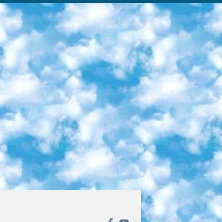
ека открытого доступа. Каталог площадки регулярно обрастает текстами статей из различных научных изданий. Сгруппированные по журналам и рубрикам публикации можно читать онлайн или скачивать целиком в PDF-формате. Проект нацелен на популяризацию науки за счёт открытого доступа к качественной информации. 6. «ПостНаука» На этом ресурсе публикуют подборки видеолекций, составленные экспертами из разных отраслей и объединённые общими темами. Среди них, к примеру, есть серии «Биоинформатика и геномика», «Культура средневековой Скандинавии» и Cinema Studies о теории кино. Каждая подборка лекций — логически связанная история, рассказанная экспертом от первого лица. Кроме того, на сайте появляются научно-образовательные статьи и тесты на разные темы. 7. «Newочём» Команда проекта «Newочём» отбирает самые интересные тексты из англоязычных СМИ и переводит те из них, за которые голосуют участники сообщества «ВКонтакте». По большей части это научно-популярные статьи. Редакторы придумывают лишь заголовки, в остальном содержание переводов соответствует оригиналам. Полные тексты можно читать прямо в социальной сети. 8. InternetUrok Онлайн-база материалов по основным дисциплинам школьной программы. Информация на сайте структурирована по классам, предметам и темам (урокам). Каждый урок состоит из видеолекций и конспектов. Есть также интерактивные тренажёры и тесты для закрепления пройденного материала. Даже если вы давно окончили школу, возможность повторить программу старших классов всегда может пригодиться. 9. Edutainme Ещё один ресурс об образовании. В отличие от Newtonew, как мне кажется, Edutainme больше ориентируется на представителей индустрии: педагогов, предпринимателей, разработчиков образовательных проектов. Но и любой, кто просто стремится к саморазвитию, найдёт на сайте много полезного и интересного для себя. Например, информацию о новых курсах и образовательных сервисах. 10. Newtonew Онлайн-медиа об образовании и обучении в широком смысле. Авторы Newtonew пишут об инструментах, заведениях, тактиках и стратегиях, которые помогают учить других и получать новые знания самостоятельно. На этой площадке вы найдёте новости, обзоры, аналитические мат