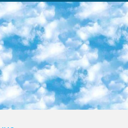
ка образовательный центр (Худайкулов Ш.) итоговый государственный аттестационный экзамен ориентирован на творческое и логическое мышление при подготовке базы материалов учитывать введение заданий. 5. Следует отметить, что: сертификат государственного образца о знании общеобразовательного предмета и как минимум национальный уровень B1 по предметам на иностранных языках, указанным в Приложении 2. или международно признанный сертификат эквивалентного уровня студенты, изучающие определенный предмет, освобождаются от экзамена; по соответствующим предметам запланирована итоговая государственная аттестация за день до дня, путем жеребьевки Рабочей группой (в письменной форме по предметам, проводимым в форме) из числа сформированных вариантов выбрано 2 варианта; 2 выбранных варианта экзамена анонсированы на официальном сайте министерства и все выпускники по всей стране на основе этих вариантов проводит итоговую государственную аттестацию. 6. Государственное образование учащихся средних общеобразовательных учреждений. знания в соответствии с квалификационными требованиями, которые необходимо приобрести на основании стандартов итоговый (выпускной) контроль для 9 и 11 классов в целях тестирования Экзамены (далее – экзамены) состоят из предметов, перечисленных в приложении 1. будет сделано. 7. Экзамены пройдут с 26 мая по 15 июня 2024 г. (кроме науки физического воспитания). 8. Физическая для учащихся 9 классов общесредних образовательных учреждений. Экзамены по предмету «Образование, квалификация медицина» 1-6 мая 2024 года. сотрудники перевести под присмотр (с отклонениями в физическом или умственном развитии) специализированная школа для детей, школы-интернаты и со сколиозом школы-интернаты санаторного типа для больных детей исключены). 9. Он был слепым, слабовидящим и имел нарушения опорно-двигательного аппарата. экзамены в специализированных школах и интернатах для детей должны проводиться исходя из требований, предъявляемых к общеобразовательным учреждениям (физкультура кроме науки). 10. Специализированная школа для глухих и слабослышащих детей. и экзамены в интернатах и быть реализован в виде письменного теста по математике. 11. Специальность для умственно отсталых детей. Для 9 класса Родной язык и литературное письмо Государственный язык (язык обучения – узбекский). для неклассов) написано Математическое письмо Письменная/устная история Узбекистана Физическое воспитание практично Итоговый контроль Для 11 класса Написание родного языка и литературы (эссе) Математическое письмо Узбекский язык (обучение на узбекском языке) не посещающее общее среднее образование для учреждений)/Образовательное учреждение выбор письменный и устный Иностранный язык письменный/устный Письменная/устная история Узбекистана *По выбору студента:  Химия  Физика  Основы государственного права  География 10 бесплатных образовательных ресурсов - Мы составили подборку онлайн-проектов с интерактивными упражнениями, видеолекциями и статьями. Они помогут вам обрести новые и освежить старые знания бесплатно. 1. «ИНТУИТ» Старейшая образовательная площадка Рунета. Здесь вы найдёте сотни текстовых и видеокурсов на десятки различных тем — от программирования до психологии. Многие курсы подготовлены российскими университетами и крупными международными компаниями вроде Intel и Microsoft. Самостоятельное обучение бесплатное, но желающие могут оплатить услуги персональных наставников. 2. «Смартия» знакомит с актуальными профессиями и подсказывает, как им обучаться. Выбрав заинтересовавшую вас специальность — SMM-специалист, фотограф, веб-дизайнер или другую, — увидите список необходимых для неё умений. Чтобы вы могли освоить их самостоятельно, для каждого умения площадка отображает подборку ссылок на учебные материалы. Хотя «Смартия» ориентируется на русскоязычную аудиторию, часть контента всё же доступна только на английском. 3. «Лекторий Физтеха» Проект Московского физико-технического института (Физтеха). С его помощью вы можете смотреть онлайн серии лекций, записанные на видео в этом вузе. В числе доступных предметов — физика, биология, химия, информационные технологии и другие. К некоторым лекциям администрация ресурса прилагает готовые конспекты, которые можно скачивать в PDF-формате. 4. ITMOcourses Онлайн-площадка Санкт-Петербургского национального исследовательского университета информационных технологий, механики и оптики (ИТМО). Ресурс предоставляет свободный доступ к курсам, разработанным в этом вузе. Каталог материалов разбит на четыре категории: «Оптические системы и технологии», «Приборостроение и робототехника», «Информационные технологии» и «Биотехнологии». Курсы состоят из видеолекций, интерактивных демонстраций и заданий. 5. «КиберЛенинка» Электронная научная библиот