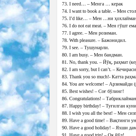
73. I need… – Менга … керак
74. I want to book a table. – Мен с
75. I’d like… – Мен …ни ҳохлайма
76. I do not eat meat. – Мен гўшт е
77. I agree. – Мен розиман.
78. With pleasure. – Бажонидил.
79. I see. – Тушунарли.
80. I am busy. – Мен бандман.
81. No, thank you. – Йўқ, раҳмат (ке
82. I am sorry, but I can’t. – Кечир
83. Thank you so much!- Катта раҳм
84. You are welcome! – Арзимайди 
85. Best wishes! – Соғ бўлинг!
86. Congratulations! – Табриклайман
87. Happy birthday! – Туғилган кун
88. I wish you all the best! – Мен
89. Have a good time! – Вақтинги у
90. Have a good holiday! – Яхши да
91. Have a good trip! – Оқ йўл!