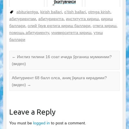
ўқитувчиси
Репетиторга
қарши
abiturientga
,
kirish ballari
,
o'tish ballari
,
otmga kirish
,
абитуриентам
,
абитуриентга
,
институтга кириш
,
кириш
баллари
,
олий ўқув юртига кириш баллари
,
отмга кириш
,
помощь абитуриенту
,
университетга кириш
,
утиш
баллари
←
Инглиз тилини 16 соат ичида ўрганиш мумкинми?
(видео)
Абитуриент 68 балл олса, аниқ ўқишга кирадими?
(видео)
→
Leave a Reply
You must be
logged in
to post a comment.