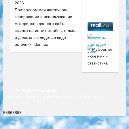
2026.
При полном или частичном
копировании и использовании
материалов данного сайта
ссылка на источник обязательна
и должна выглядеть в виде
источник: idum.uz
© Все права защищены
РЕСПУБЛИКА УЗБЕКИСТАН МИНИСТРЕРСТВО ДОШКОЛЬНОГО И ШКОЛЬНОГО ОБРАЗОВАНИЯ КОМАНДА в общеобразовательных учреждениях в 2023-2024 учебном году организация и проведение итоговой государственной аттестации обучающихся о Министра дошкольного и школьного образования Республики Узбекистан от 4 марта 2008 года (постановлением Минюста от 20 марта 2008 года № 1778 государственной регистрации) «Итоговое состояние учащихся общего среднего образования на основании положения об утверждении положения об аттестации общего среднего образования выпускной экзамен студентов в образовательных учреждениях в 2023-2024 учебном году В целях организации и прохождения аттестации приказываю: 1. Следующее: перечень предметов, по которым будет проводиться итоговая государственная аттестация и экзамен формы перевода согласно приложению 1; сертификаты международного образца, оценивающие уровень владения иностранными языками перечень согласно приложению 2; 2. Педагогический при специализированных образовательных учреждениях. научно-практический центр квалификации и международной оценки (Д.Давидова) 2024 г. До 25 марта: задания по предметам, по которым будет проводиться итоговая аттестация разработка и утверждение технических условий; итоговая аттестация на основании разработанного предметного задания разработка вопросов по предметам (устно и письменно), экзамен передача; общеобразовательные средние школы и специальные учебные заведения учащиеся выпускных классов школ и интернатов в агентской системе подготовка базы данных экзаменационных материалов и критериев оценки; перевод базы экзаменационных материалов на все языки обучения подать в Республиканский образовательный центр для изготовления; варианты экзаменов на основе разработанных контрольных материалов пусть будут поставлены задачи формирования. 3. Республиканский образовательный центр (Ш.Худайкулов) до 5 апреля 2024 года. до: база данных предоставленных экзаменационных материалов на все языки обучения перевод и экспертиза; для слепых, слабовидящих, глухих, слабослышащих и умственно отсталых детей учащиеся выпускных классов специализированных школ и школ-интернатов база данных экзаменационных материалов на всех преподаваемых языках подготовка критериев оценки; специализированные школы для умственно отсталых детей и технологии для учащихся выпускных классов школ-интернатов разработка соответствующих рекомендаций и критериев проведения ЕГЭ по естествознанию давать задания. 4. Педагогический при специализированных образовательных учреждениях. Научно-практический центр навыков и международной оценки (Д.Давидова), Республика образовательный центр (Худайкулов Ш.) итоговый государственный аттестационный экзамен ориентирован на творческое и логическое мышление при подготовке базы материалов учитывать введение заданий. 5. Следует отметить, что: сертификат государственного образца о знании общеобразовательного предмета и как минимум национальный уровень B1 по предметам на иностранных языках, указанным в Приложении 2. или международно признанный сертификат эквивалентного уровня студенты, изучающие определенный предмет, освобождаются от экзамена; по соответствующим предметам запланирована итоговая государственная аттестация за день до дня, путем жеребьевки Рабочей группой (в письменной форме по предметам, проводимым в форме) из числа сформированных вариантов выбрано 2 варианта; 2 выбранных варианта экзамена анонсированы на официальном сайте министерства и все выпускники по всей стране на основе этих вариантов проводит итоговую государственную аттестацию. 6. Государственное образование учащихся средних общеобразовательных учреждений. знания в соответствии с квалификационными требованиями, которые необходимо приобрести на основании стандартов итоговый (выпускной) контроль для 9 и 11 классов в целях тестирования Экзамены (далее – экзамены) состоят из предметов, перечисленных в приложении 1. будет сделано. 7. Экзамены пройдут с 26 мая по 15 июня 2024 г. (кроме науки физического воспитания). 8. Физическая для учащихся 9 классов общесредних образовательных учреждений. Экзамены по предмету «Образование, квалификация медицина» 1-6 мая 2024 года. сотрудники перевести под присмотр (с отклонениями в физическом или умственном развитии) специализированная школа для детей, школы-интернаты и со сколиозом школы-интернаты санаторного типа для больных детей исключены). 9. Он был слепым, слабовидящим и имел нарушения опорно-двигательного аппарата. экзамены в специализированных школах и интернатах для детей должны проводиться исходя из требований, предъявляемых к общеобразовательным учреждениям (физкультура кроме науки). 10. Специализированная школа для глухих и слабослышащих детей. и экзамены в интернатах и быть реализован в виде письменного теста по математике. 11. Специальность для умственно отсталых детей. Для 9 класса Родной язык и литературное письмо Государственный язык (язык обучения – узбекский). для неклассов) написано Математическое письмо Письменная/устная история Узбекистана Физическое воспитание практично Итоговый контроль Для 11 класса Написание родного языка и литературы (эссе) Математическое письмо Узбекский язык (обучение на узбекском языке) не посещающее общее среднее образование для учреждений)/Образовательное учреждение выбор письменный и устный Иностранный язык письменный/устный Письменная/устная история Узбекистана *По выбору студента:  Химия  Физика  Основы государственного права  География 10 бесплатных образовательных ресурсов - Мы составили подборку онлайн-проектов с интерактивными упражнениями, видеолекциями и статьями. Они помогут вам обрести новые и освежить старые знания бесплатно. 1. «ИНТУИТ» Старейшая образовательная площадка Рунета. Здесь вы найдёте сотни текстовых и видеокурсов на десятки различных тем — от программирования до психологии. Многие курсы подготовлены российскими университетами и крупными международными компаниями вроде Intel и Microsoft. Самостоятельное обучение бесплатное, но желающие могут оплатить услуги персональных наставников. 2. «Смартия» знакомит с актуальными профессиями и подсказывает, как им обучаться. Выбрав заинтересовавшую вас специальность — SMM-специалист, фотограф, веб-дизайнер или другую, — увидите список необходимых для неё умений. Чтобы вы могли освоить их самостоятельно, для каждого умения площадка отображает подборку ссылок на учебные материалы. Хотя «Смартия» ориентируется на русскоязычную аудиторию, часть контента всё же доступна только на английском. 3. «Лекторий Физтеха» Проект Московского физико-технического института (Физтеха). С его помощью вы можете смотреть онлайн серии лекций, записанные на видео в этом вузе. В числе доступных предметов — физика, биология, химия, информационные технологии и другие. К некоторым лекциям администрация ресурса прилагает готовые конспекты, которые можно скачивать в PDF-формате. 4. ITMOcourses Онлайн-площадка Санкт-Петербургского национального исследовательского университета информационных технологий, механики и оптики (ИТМО). Ресурс предоставляет свободный доступ к курсам, разработанным в этом вузе. Каталог материалов разбит на четыре категории: «Оптические системы и технологии», «Приборостроение и робототехника», «Информационные технологии» и «Биотехнологии». Курсы состоят из видеолекций, интерактивных демонстраций и заданий. 5. «КиберЛенинка» Электронная научная библиотека открытого доступа. Каталог площадки регулярно обрастает текстами статей из различных научных изданий. Сгруппированные по журналам и рубрикам публикации можно читать онлайн или скачивать целиком в PDF-формате. Проект нацелен на популяризацию науки за счёт открытого доступа к качественной информации. 6. «ПостНаука» На этом ресурсе публикуют подборки видеолекций, составленные экспертами из разных отраслей и объединённые общими темами. Среди них, к примеру, есть серии «Биоинформатика и геномика», «Культура средневековой Скандинавии» и Cinema Studies о теории кино. Каждая подборка лекций — логически связанная история, рассказанная экспертом от первого лица. Кроме того, на сайте появляются научно-образовательные статьи и тесты на разные темы. 7. «Newочём» Команда проекта «Newочём» отбирает самые интересные тексты из англоязычных СМИ и переводит те из них, за которые голосуют участники сообщества «ВКонтакте». По большей части это научно-популярные статьи. Редакторы придумывают лишь заголовки, в остальном содержание переводов соответствует оригиналам. Полные тексты можно читать прямо в социальной сети. 8. InternetUrok Онлайн-база материалов по основным дисциплинам школьной программы. Информация на сайте структурирована по классам, предметам и темам (урокам). Каждый урок состоит из видеолекций и конспектов. Есть также интерактивные тренажёры и тесты для закрепления пройденного материала. Даже если вы давно окончили школу, возможность повторить программу старших классов всегда может пригодиться. 9. Edutainme Ещё один ресурс об образовании. В отличие от Newtonew, как мне кажется, Edutainme больше ориентируется на представителей индустрии: педагогов, предпринимателей, разработчиков образовательных проектов. Но и любой, кто просто стремится к саморазвитию, найдёт на сайте много полезного и интересного для себя. Например, информацию о новых курсах и образовательных сервисах. 10. Newtonew Онлайн-медиа об образовании и обучении в широком смысле. Авторы Newtonew пишут об инструментах, заведениях, тактиках и стратегиях, которые помогают учить других и получать новые знания самостоятельно. На этой площадке вы найдёте новости, обзоры, аналитические мате
55863853