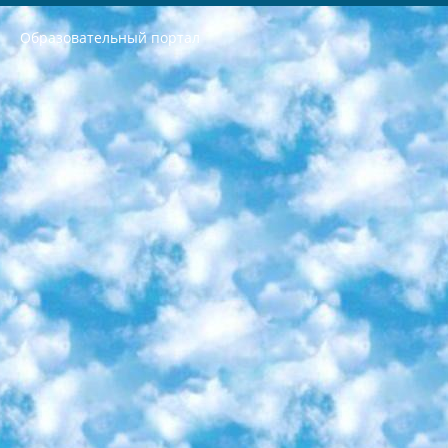
Образовательный портал
РЕСПУБЛИКА УЗБЕКИСТАН МИНИСТРЕРСТВО ДОШКОЛЬНОГО И ШКОЛЬНОГО ОБРАЗОВАНИЯ КОМАНДА в общеобразовательных учреждениях в 2023-2024 учебном году организация и проведение итоговой государственной аттестации обучающихся о Министра дошкольного и школьного образования Республики Узбекистан от 4 марта 2008 года (постановлением Минюста от 20 марта 2008 года № 1778 государственной регистрации) «Итоговое состояние учащихся общего среднего образования на основании положения об утверждении положения об аттестации общего среднего образования выпускной экзамен студентов в образовательных учреждениях в 2023-2024 учебном году В целях организации и прохождения аттестации приказываю: 1. Следующее: перечень предметов, по которым будет проводиться итоговая государственная аттестация и экзамен формы перевода согласно приложению 1; сертификаты международного образца, оценивающие уровень владения иностранными языками перечень согласно приложению 2; 2. Педагогический при специализированных образовательных учреждениях. научно-практический центр квалификации и международной оценки (Д.Давидова) 2024 г. До 25 марта: задания по предметам, по которым будет проводиться итоговая аттестация разработка и утверждение технических условий; итоговая аттестация на основании разработанного предметного задания разработка вопросов по предметам (устно и письменно), экзамен передача; общеобразовательные средние школы и специальные учебные заведения учащиеся выпускных классов школ и интернатов в агентской системе подготовка базы данных экзаменационных материалов и критериев оценки; перевод базы экзаменационных материалов на все языки обучения подать в Республиканский образовательный центр для изготовления; варианты экзаменов на основе разработанных контрольных материалов пусть будут поставлены задачи формирования. 3. Республиканский образовательный центр (Ш.Худайкулов) до 5 апреля 2024 года. до: база данных предоставленных экзаменационных материалов на все языки обучения перевод и экспертиза; для слепых, слабовидящих, глухих, слабослышащих и умственно отсталых детей учащиеся выпускных классов специализированных школ и школ-интернатов база данных экзаменационных материалов на всех преподаваемых языках подготовка критериев оценки; специализированные школы для умственно отсталых детей и технологии для учащихся выпускных классов школ-интернатов разработка соответствующих рекомендаций и критериев проведения ЕГЭ по естествознанию давать задания. 4. Педагогический при специализированных образовательных учреждениях. Научно-практический центр навыков и международной оценки (Д.Давидова), Республика образовательный центр (Худайкулов Ш.) итоговый государственный аттестационный экзамен ориентирован на творческое и логическое мышление при подготовке базы материалов учитывать введение заданий. 5. Следует отметить, что: сертификат государственного образца о знании общеобразовательного предмета и как минимум национальный уровень B1 по предметам на иностранных языках, указанным в Приложении 2. или международно признанный сертификат эквивалентного уровня студенты, изучающие определенный предмет, освобождаются от экзамена; по соответствующим предметам запланирована итоговая государственная аттестация за день до дня, путем жеребьевки Рабочей группой (в письменной форме по предметам, проводимым в форме) из числа сформированных вариантов выбрано 2 варианта; 2 выбранных варианта экзамена анонсированы на официальном сайте министерства и все выпускники по всей стране на основе этих вариантов проводит итоговую государственную аттестацию. 6. Государственное образование учащихся средних общеобразовательных учреждений. знания в соответствии с квалификационными требованиями, которые необходимо приобрести на основании стандартов итоговый (выпускной) контроль для 9 и 11 классов в целях тестирования Экзамены (далее – экзамены) состоят из предметов, перечисленных в приложении 1. будет сделано. 7. Экзамены пройдут с 26 мая по 15 июня 2024 г. (кроме науки физического воспитания). 8. Физическая для учащихся 9 классов общесредних образовательных учреждений. Экзамены по предмету «Образование, квалификация медицина» 1-6 мая 2024 года. сотрудники перевести под присмотр (с отклонениями в физическом или умственном развитии) специализированная школа для детей, школы-интернаты и со сколиозом школы-интернаты санаторного типа для больных детей исключены). 9. Он был слепым, слабовидящим и имел нарушения опорно-двигательного аппарата. экзамены в специализированных школах и интернатах для детей должны проводиться исходя из требований, предъявляемых к общеобразовательным учреждениям (физкультура кроме науки). 10. Специализированная школа для глухих и слабослышащих детей. и экзамены в интернатах и быть реализован в виде письменного теста по математике. 11. Специальность для умственно отсталых детей. Для 9 класса Родной язык и литературное письмо Государственный язык (язык обучения – узбекский). для неклассов) написано Математическое письмо Письменная/устная история Узбекистана Физическое воспитание практично Итоговый контроль Для 11 класса Написание родного языка и литературы (эссе) Математическое письмо Узбекский язык (обучение на узбекском языке) не посещающее общее среднее образование для учреждений)/Образовательное учреждение выбор письменный и устный Иностранный язык письменный/устный Письменная/устная история Узбекистана *По выбору студента:  Химия  Физика  Основы государственного права  География 10 бесплатных образовательных ресурсов - Мы составили подборку онлайн-проектов с интерактивными упражнениями, видеолекциями и статьями. Они помогут вам обрести новые и освежить старые знания бесплатно. 1. «ИНТУИТ» Старейшая образовательная площадка Рунета. Здесь вы найдёте сотни текстовых и видеокурсов на десятки различных тем — от программирования до психологии. Многие курсы подготовлены российскими университетами и крупными международными компаниями вроде Intel и Microsoft. Самостоятельное обучение бесплатное, но желающие могут оплатить услуги персональных наставников. 2. «Смартия» знакомит с актуальными профессиями и подсказывает, как им обучаться. Выбрав заинтересовавшую вас специальность — SMM-специалист, фотограф, веб-дизайнер или другую, — увидите список необходимых для неё умений. Чтобы вы могли освоить их самостоятельно, для каждого умения площадка отображает подборку ссылок на учебные материалы. Хотя «Смартия» ориентируется на русскоязычную аудиторию, часть контента всё же доступна только на английском. 3. «Лекторий Физтеха» Проект Московского физико-технического института (Физтеха). С его помощью вы можете смотреть онлайн серии лекций, записанные на видео в этом вузе. В числе доступных предметов — физика, биология, химия, информационные технологии и другие. К некоторым лекциям администрация ресурса прилагает готовые конспекты, которые можно скачивать в PDF-формате. 4. ITMOcourses Онлайн-площадка Санкт-Петербургского национального исследовательского университета информационных технологий, механики и оптики (ИТМО). Ресурс предоставляет свободный доступ к курсам, разработанным в этом вузе. Каталог материалов разбит на четыре категории: «Оптические системы и технологии», «Приборостроение и робототехника», «Информационные технологии» и «Биотехнологии». Курсы состоят из видеолекций, интерактивных демонстраций и заданий. 5. «КиберЛенинка» Электронная научная библиотека открытого доступа. Каталог площадки регулярно обрастает текстами статей из различных научных изданий. Сгруппированные по журналам и рубрикам публикации можно читать онлайн или скачивать целиком в PDF-формате. Проект нацелен на популяризацию науки за счёт открытого доступа к качественной информации. 6. «ПостНаука» На этом ресурсе публикуют подборки видеолекций, составленные экспертами из разных отраслей и объединённые общими темами. Среди них, к примеру, есть серии «Биоинформатика и геномика», «Культура средневековой Скандинавии» и Cinema Studies о теории кино. Каждая подборка лекций — логически связанная история, рассказанная экспертом от первого лица. Кроме того, на сайте появляются научно-образовательные статьи и тесты на разные темы. 7. «Newочём» Команда проекта «Newочём» отбирает самые интересные тексты из англоязычных СМИ и переводит те из них, за которые голосуют участники сообщества «ВКонтакте». По большей части это научно-популярные статьи. Редакторы придумывают лишь заголовки, в остальном содержание переводов соответствует оригиналам. Полные тексты можно читать прямо в социальной сети. 8. InternetUrok Онлайн-база материалов по основным дисциплинам школьной программы. Информация на сайте структурирована по классам, предметам и темам (урокам). Каждый урок состоит из видеолекций и конспектов. Есть также интерактивные тренажёры и тесты для закрепления пройденного материала. Даже если вы давно окончили школу, возможность повторить программу старших классов всегда может пригодиться. 9. Edutainme Ещё один ресурс об образовании. В отличие от Newtonew, как мне кажется, Edutainme больше ориентируется на представителей индустрии: педагогов, предпринимателей, разработчиков образовательных проектов. Но и любой, кто просто стремится к саморазвитию, найдёт на сайте много полезного и интересного для себя. Например, информацию о новых курсах и образовательных сервисах. 10. Newtonew Онлайн-медиа об образовании и обучении в широком смысле. Авторы Newtonew пишут об инструментах, заведениях, тактиках и стратегиях, которые помогают учить других и получать новые знания самостоятельно. На этой площадке вы найдёте новости, обзоры, аналитические мат