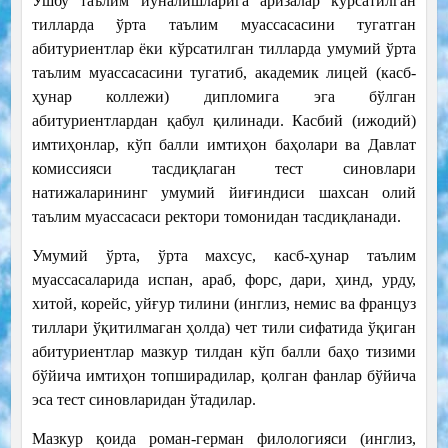
Ушбу таълим йўналишларига аризалар кўрсатилган
тилларда ўрта таълим муассасасини тугатган
абитуриентлар ёки кўрсатилган тилларда умумий ўрта
таълим муассасасини тугатиб, академик лицей (касб-
ҳунар коллежи) дипломига эга бўлган
абитуриентлардан қабул қилинади. Касбий (ижодий)
имтиҳонлар, кўп балли имтиҳон баҳолари ва Давлат
комиссияси тасдиқлаган тест синовлари
натижаларининг умумий йиғиндиси шахсан олий
таълим муассасаси ректори томонидан тасдиқланади.
Умумий ўрта, ўрта махсус, касб-ҳунар таълим
муассасаларида испан, араб, форс, дари, ҳинд, урду,
хитой, корейс, уйғур тилини (инглиз, немис ва француз
тиллари ўқитилмаган ҳолда) чет тили сифатида ўқиган
абитуриентлар мазкур тилдан кўп балли баҳо тизими
бўйича имтиҳон топширадилар, қолган фанлар бўйича
эса тест синовларидан ўтадилар.
Мазкур қоида роман-герман филологияси (инглиз,