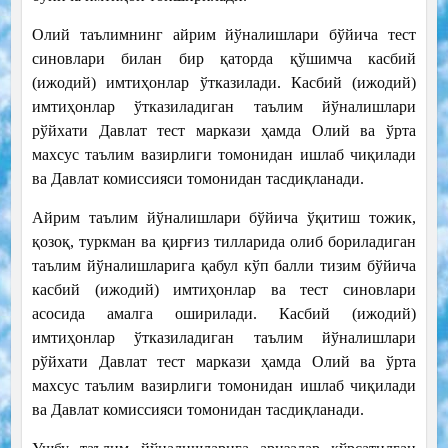
Олий таълимнинг айрим йўналишлари бўйича тест
синовлари билан бир қаторда қўшимча касбий
(ижодий) имтиҳонлар ўтказилади. Касбий (ижодий)
имтиҳонлар ўтказиладиган таълим йўналишлари
рўйхати Давлат тест маркази ҳамда Олий ва ўрта
махсус таълим вазирлиги томонидан ишлаб чиқилади
ва Давлат комиссияси томонидан тасдиқланади.
Айрим таълим йўналишлари бўйича ўқитиш тожик,
қозоқ, туркман ва қирғиз тилларида олиб бориладиган
таълим йўналишларига қабул кўп балли тизим бўйича
касбий (ижодий) имтиҳонлар ва тест синовлари
асосида амалга оширилади. Касбий (ижодий)
имтиҳонлар ўтказиладиган таълим йўналишлари
рўйхати Давлат тест маркази ҳамда Олий ва ўрта
махсус таълим вазирлиги томонидан ишлаб чиқилади
ва Давлат комиссияси томонидан тасдиқланади.