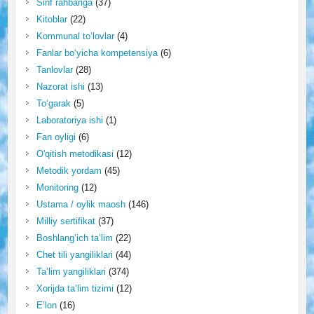
Sinf rahbariga
(37)
Kitoblar
(22)
Kommunal to‘lovlar
(4)
Fanlar bo‘yicha kompetensiya
(6)
Tanlovlar
(28)
Nazorat ishi
(13)
To‘garak
(5)
Laboratoriya ishi
(1)
Fan oyligi
(6)
O'qitish metodikasi
(12)
Metodik yordam
(45)
Monitoring
(12)
Ustama / oylik maosh
(146)
Milliy sertifikat
(37)
Boshlang‘ich ta’lim
(22)
Chet tili yangiliklari
(44)
Ta’lim yangiliklari
(374)
Xorijda ta’lim tizimi
(12)
E’lon
(16)