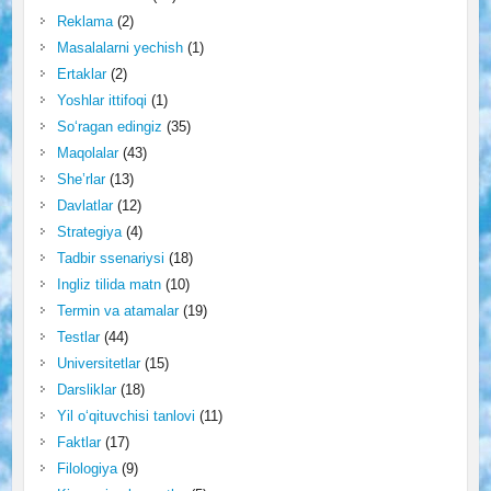
Reklama
(2)
Masalalarni yechish
(1)
Ertaklar
(2)
Yoshlar ittifoqi
(1)
So‘ragan edingiz
(35)
Maqolalar
(43)
She’rlar
(13)
Davlatlar
(12)
Strategiya
(4)
Tadbir ssenariysi
(18)
Ingliz tilida matn
(10)
Termin va atamalar
(19)
Testlar
(44)
Universitetlar
(15)
Darsliklar
(18)
Yil o‘qituvchisi tanlovi
(11)
Faktlar
(17)
Filologiya
(9)