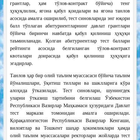
грантлар, ҳам тўлов-контракт бўйича) тенг
ҳуқуқлилик, ягона қабул қоидалари ва ягона танлов
асосида амалга оширилиб, тест синовларида энг юқори
балл тўплаган абитуриентларнинг давлат грантлари
бўйича биринчи навбатда қабул қилиниш ҳуқуқи
таъминланади. Қолган абитуриентлар тест баллари
рейтинги асосида белгиланган тўлов-контракт
квоталари доирасида қабул қилиниш ҳуқуқига
эгадирлар.
Танлов ҳар бир олий таълим муассасаси бўйича таълим
йўналишлари, ўқитиш тиллари ва шаклларига кўра
алоҳида ўтказилади. Тест синовлари, шунингдек
уларни ўтказиш тартибини белгилаш Ўзбекистон
Республикаси Вазирлар Маҳкамаси ҳузуридаги Давлат
тест маркази томонидан амалга оширилади.
Қорақалпоғистон Республикаси Вазирлар Кенгаши,
вилоятлар ва Тошкент шаҳар ҳокимликлари ҳамда
олий таълим муассасалари ректорлари жойларда тест