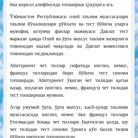
ёки кирилл алифбосида топшириш ҳуқуқига эга.
Ўзбекистон Республикаси олий таълим муассасалари
таълим йўналишлари рўйхати ва тест бўйича уларга
мувофиқ келувчи фанлар мажмуаси Давлат тест
маркази ҳамда Олий ва ўрта махсус таълим вазирлиги
томонидан ишлаб чиқилади ва Давлат комиссияси
томонидан тасдиқланади.
Абитуриент чет тиллар сифатида инглиз, немис,
француз тилларидан бири бўйича тест синови
топширади. Абитуриент ўқиган чет тилидан қатъи
назар, хоҳлаган (инглиз, немис, француз) чет тилидан
тест топшириши мумкин.
Агар умумий ўрта, ўрта махсус, касб-ҳунар таълими
муассасасида инглиз, немис ёки француз тиллари
ўтилмасдан бошқа чет тиллари ўқитилган ҳолда, шу
чет тилидан тест синови ўрнига кўп балли тизим
бўйича имтиҳон топширилади.