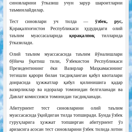
синовларини ўтказиш учун зарур шароитларни
таъминлайдилар.
Тест синовлари уч тилда —
ўзбек, рус,
Қорақалпоғистон Республикаси ҳудудидаги олий
таълим муассасаларида
қорақалпоқ
тилларида
ўтказилади.
Олий таълим муассасасида таълим йўналишлари
бўйича ўқитиш тили, Ўзбекистон Республикаси
Президентининг ёки Вазирлар Маҳкамасининг
тегишли қарори билан тасдиқланган қабул квоталари
доирасида ҳужжатлар қабул қилинишига қадар
вазирликлар ва идоралар томонидан белгиланади ва
Давлат комиссияси томонидан тасдиқланади.
Абитуриент тест синовларини олий таълим
муассасасида ўқийдиган тилда топширади. Бунда ўзбек
гуруҳларига ҳужжат топширган абитуриент ўз
аризасига асосан тест синовларини ўзбек тилида лотин