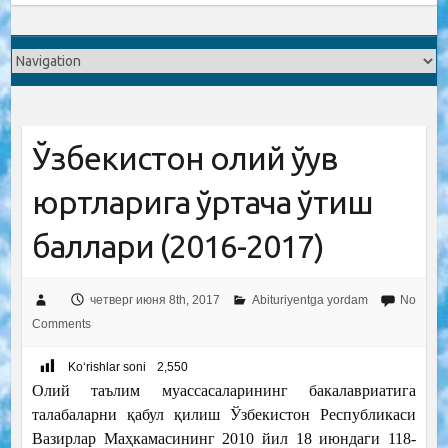
Ўзбекистон олий ўқув
юртларига ўртача ўтиш
баллари (2016-2017)
четверг июня 8th, 2017
Abituriyentga yordam
No
Comments
Ko‘rishlar soni
2,550
Олий таълим муассасаларининг бакалавриатига
талабаларни қабул қилиш Ўзбекистон Республикаси
Вазирлар Маҳкамасининг 2010 йил 18 июндаги 118-