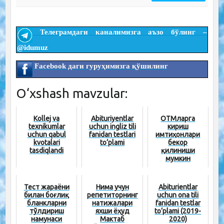
Телеграмдаги каналимизга аъзо бўлинг –
@idumuz
Facebook даги гуруҳимизга қўшилинг
O‘xshash mavzular:
Kollej va
Abituriyentlar
ОТМларга
texnikumlar
uchun ingliz tili
кириш
uchun qabul
fanidan testlari
имтиҳонлари
kvotalari
to‘plami
бекор
tasdiqlandi
қилиниши
мумкин
Тест жараёни
Нима учун
Abiturientlar
билан боғлиқ
репетиторнинг
uchun ona tili
бланкларни
натижалари
fanidan testlar
тўлдириш
яхши ёҳуд
to‘plami (2019-
намунаси
Мактаб
2020)