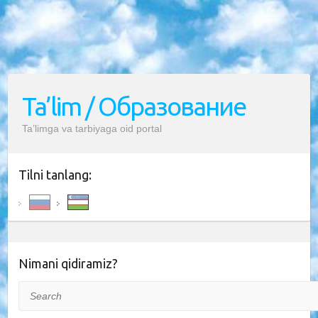
Ta’lim / Образование
Ta’limga va tarbiyaga oid portal
Tilni tanlang:
Nimani qidiramiz?
Search