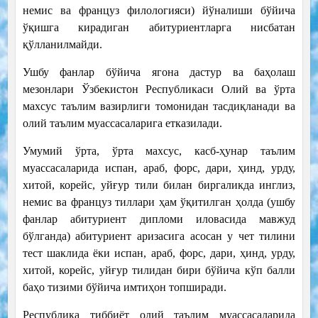
немис ва француз филологияси) йўналиши бўйича
ўқишга кирадиган абитуриентларга нисбатан
қўлланилмайди.
Ушбу фанлар бўйича ягона дастур ва баҳолаш
мезонлари Ўзбекистон Республикаси Олий ва ўрта
махсус таълим вазирлиги томонидан тасдиқланади ва
олий таълим муассасаларига етказилади.
Умумий ўрта, ўрта махсус, касб-ҳунар таълим
муассасаларида испан, араб, форс, дари, ҳинд, урду,
хитой, корейс, уйғур тили билан биргаликда инглиз,
немис ва француз тиллари ҳам ўқитилган ҳолда (ушбу
фанлар абитуриент дипломи иловасида мавжуд
бўлганда) абитуриент аризасига асосан у чет тилини
тест шаклида ёки испан, араб, форс, дари, ҳинд, урду,
хитой, корейс, уйғур тилидан бири бўйича кўп балли
баҳо тизими бўйича имтиҳон топширади.
Республика тиббиёт олий таълим муассасаларида