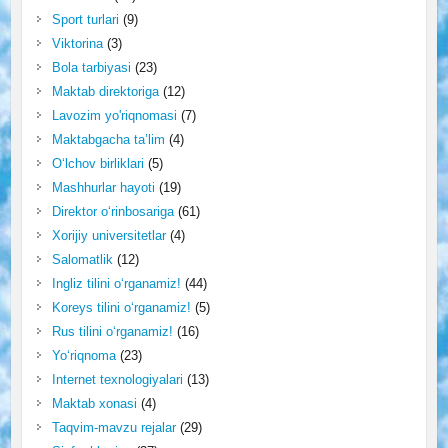
Sport turlari
(9)
Viktorina
(3)
Bola tarbiyasi
(23)
Maktab direktoriga
(12)
Lavozim yo'riqnomasi
(7)
Maktabgacha ta’lim
(4)
O‘lchov birliklari
(5)
Mashhurlar hayoti
(19)
Direktor o‘rinbosariga
(61)
Xorijiy universitetlar
(4)
Salomatlik
(12)
Ingliz tilini o‘rganamiz!
(44)
Koreys tilini o‘rganamiz!
(5)
Rus tilini o‘rganamiz!
(16)
Yo‘riqnoma
(23)
Internet texnologiyalari
(13)
Maktab xonasi
(4)
Taqvim-mavzu rejalar
(29)