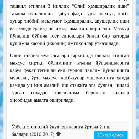
ташкил этилган 3 йиллик “Олий ҳамширалик иши”
таълим йўналишига қабул фақат ўрта махсус, касб-
ҳунар тиббий маълумот (ҳамширалик, акушерлик иши
ва фельдшерлик) негизида амалга оширилади. Мазкур
йўналиш бўйича тест синовлари билан бир қаторда
қўшимча касбий (ижодий) имтиҳонлар ўтказилади.
Олий таълим муассасалари таркибида ташкил этилган
махсус сиртқи бўлимнинг таълим йўналишларига
қабул фақат тегишли ёки турдош таълим йўналишига
мувофиқ ўрта махсус, касб-ҳунар маълумотига ҳамда
камида уч йил амалий иш стажига эга бўлган, ишлаб
турган соҳадан тавсиянома берилган кадрлар
ҳисобидан амалга оширилади.
Ўзбекистон олий ўқув юртларига ўртача ўтиш
баллари (2016-2017)
Юклаб олмоқ