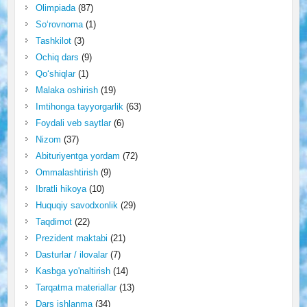
Olimpiada
(87)
So‘rovnoma
(1)
Tashkilot
(3)
Ochiq dars
(9)
Qo‘shiqlar
(1)
Malaka oshirish
(19)
Imtihonga tayyorgarlik
(63)
Foydali veb saytlar
(6)
Nizom
(37)
Abituriyentga yordam
(72)
Ommalashtirish
(9)
Ibratli hikoya
(10)
Huquqiy savodxonlik
(29)
Taqdimot
(22)
Prezident maktabi
(21)
Dasturlar / ilovalar
(7)
Kasbga yo'naltirish
(14)
Tarqatma materiallar
(13)
Dars ishlanma
(34)