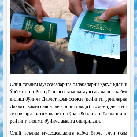
Олий таълим муассасаларига талабаларни қабул қилиш
Ўзбекистон Республикаси таълим муассасаларига қабул
қилиш бўйича Давлат комиссияси (кейинги ўринларда
Давлат комиссияси деб юритилади) томонидан тест
синовлари натижаларига кўра тўпланган балларнинг
рейтинг тизими бўйича амалга оширилади.
Олий таълим муассасаларига қабул барча учун (ҳам