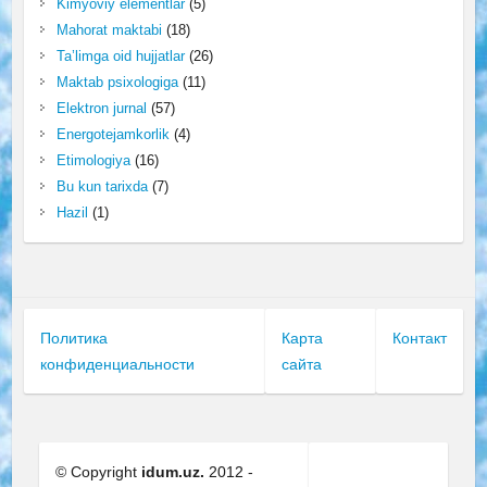
Kimyoviy elementlar
(5)
Mahorat maktabi
(18)
Ta’limga oid hujjatlar
(26)
Maktab psixologiga
(11)
Elektron jurnal
(57)
Energotejamkorlik
(4)
Etimologiya
(16)
Bu kun tarixda
(7)
Hazil
(1)
Политика
Карта
Контакт
конфиденциальности
сайта
© Copyright
idum.uz.
2012 -