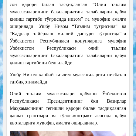
сон қарори билан тасқиқланган “Олий таълим
муассасаларининг бакалавриатига талабаларни қабул
қилиш тартиби тўғрисида низом” га мувофиқ амалга
оширилади. Ушбу Низом “Таълим тўғрисида” ва
“Кадрлар тайёрлаш миллий дастури тўғрисида”ги
Ўзбекистон Республикаси қонунларига мувофиқ
Ўзбекистон Республикаси олий таълим
муассасаларининг бакалавриатига талабаларни қабул
қилиш тартибини белгилайди.
Ушбу Низом ҳарбий таълим муассасаларига нисбатан
татбиқ этилмайди.
Олий таълим муассасалари қабулни Ўзбекистон
Республикаси Президентининг ёки Вазирлар
Маҳкамасининг тегишли қарори билан тасдиқланган
давлат грантлари ва тўлов-контракт асосида қабул
квоталарига мувофиқ амалга оширадилар.