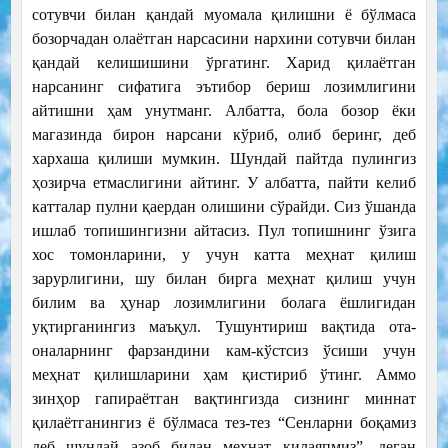
сотувчи билан қандай муомала қилишни ё бўлмаса
бозорчадан олаётган нарсасини нархини сотувчи билан
қандай келишишини ўргатинг. Харид қилаётган
нарсанинг сифатига эътибор бериш лозимлигини
айтишни ҳам унутманг. Албатта, бола бозор ёки
магазинда бирон нарсани кўриб, олиб беринг, деб
хархаша қилиши мумкин. Шундай пайтда пулингиз
ҳозирча етмаслигини айтинг. У албатта, пайти келиб
катталар пулни қаердан олишини сўрайди. Сиз ўшанда
ишлаб топишингизни айтасиз. Пул топишнинг ўзига
хос томонларини, у учун катта меҳнат қилиш
зарурлигини, шу билан бирга меҳнат қилиш учун
билим ва ҳунар лозимлигини болага ёшлигидан
уқтирганингиз маъқул. Тушунтириш вақтида ота-
оналарнинг фарзандини кам-кўстсиз ўсиши учун
меҳнат қилишларини ҳам қистириб ўтинг. Аммо
зинҳор гапираётган вақтингизда сизнинг миннат
қилаётганингиз ё бўлмаса тез-тез “Сенларни боқамиз
деб шундай азоб билан меҳнат қилаяпмиз”, деган