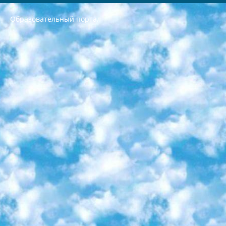
Образовательный портал
РЕСПУБЛИКА УЗБЕКИСТАН МИНИСТРЕРСТВО ДОШКОЛЬНОГО И ШКОЛЬНОГО ОБРАЗОВАНИЯ КОМАНДА в общеобразовательных учреждениях в 2023-2024 учебном году организация и проведение итоговой государственной аттестации обучающихся о Министра дошкольного и школьного образования Республики Узбекистан от 4 марта 2008 года (постановлением Минюста от 20 марта 2008 года № 1778 государственной регистрации) «Итоговое состояние учащихся общего среднего образования на основании положения об утверждении положения об аттестации общего среднего образования выпускной экзамен студентов в образовательных учреждениях в 2023-2024 учебном году В целях организации и прохождения аттестации приказываю: 1. Следующее: перечень предметов, по которым будет проводиться итоговая государственная аттестация и экзамен формы перевода согласно приложению 1; сертификаты международного образца, оценивающие уровень владения иностранными языками перечень согласно приложению 2; 2. Педагогический при специализированных образовательных учреждениях. научно-практический центр квалификации и международной оценки (Д.Давидова) 2024 г. До 25 марта: задания по предметам, по которым будет проводиться итоговая аттестация разработка и утверждение технических условий; итоговая аттестация на основании разработанного предметного задания разработка вопросов по предметам (устно и письменно), экзамен передача; общеобразовательные средние школы и специальные учебные заведения учащиеся выпускных классов школ и интернатов в агентской системе подготовка базы данных экзаменационных материалов и критериев оценки; перевод базы экзаменационных материалов на все языки обучения подать в Республиканский образовательный центр для изготовления; варианты экзаменов на основе разработанных контрольных материалов пусть будут поставлены задачи формирования. 3. Республиканский образовательный центр (Ш.Худайкулов) до 5 апреля 2024 года. до: база данных предоставленных экзаменационных материалов на все языки обучения перевод и экспертиза; для слепых, слабовидящих, глухих, слабослышащих и умственно отсталых детей учащиеся выпускных классов специализированных школ и школ-интернатов база данных экзаменационных материалов на всех преподаваемых языках подготовка критериев оценки; специализированные школы для умственно отсталых детей и технологии для учащихся выпускных классов школ-интернатов разработка соответствующих рекомендаций и критериев проведения ЕГЭ по естествознанию давать задания. 4. Педагогический при специализированных образовательных учреждениях. Научно-практический центр навыков и международной оценки (Д.Давидова), Республика образовательный центр (Худайкулов Ш.) итоговый государственный аттестационный экзамен ориентирован на творческое и логическое мышление при подготовке базы материалов учитывать введение заданий. 5. Следует отметить, что: сертификат государственного образца о знании общеобразовательного предмета и как минимум национальный уровень B1 по предметам на иностранных языках, указанным в Приложении 2. или международно признанный сертификат эквивалентного уровня студенты, изучающие определенный предмет, освобождаются от экзамена; по соответствующим предметам запланирована итоговая государственная аттестация за день до дня, путем жеребьевки Рабочей группой (в письменной форме по предметам, проводимым в форме) из числа сформированных вариантов выбрано 2 варианта; 2 выбранных варианта экзамена анонсированы на официальном сайте министерства и все выпускники по всей стране на основе этих вариантов проводит итоговую государственную аттестацию. 6. Государственное образование учащихся средних общеобразовательных учреждений. знания в соответствии с квалификационными требованиями, которые необходимо приобрести на основании стандартов итоговый (выпускной) контроль для 9 и 11 классов в целях тестирования Экзамены (далее – экзамены) состоят из предметов, перечисленных в приложении 1. будет сделано. 7. Экзамены пройдут с 26 мая по 15 июня 2024 г. (кроме науки физического воспитания). 8. Физическая для учащихся 9 классов общесредних образовательных учреждений. Экзамены по предмету «Образование, квалификация медицина» 1-6 мая 2024 года. сотрудники перевести под присмотр (с отклонениями в физическом или умственном развитии) специализированная школа для детей, школы-интернаты и со сколиозом школы-интернаты санаторного типа для больных детей исключены). 9. Он был слепым, слабовидящим и имел нарушения опорно-двигательного аппарата. экзамены в специализированных школах и интернатах для детей должны проводиться исходя из требований, предъявляемых к общеобразовательным учреждениям (физкультура кроме науки). 10. Специализированная школа для глухих и слабослышащих детей. и экзамены в интернатах и быть реализован в виде письменного теста по математике. 11. Специальность для умственно отсталых детей. Для 9 класса Родной язык и литературное письмо Государственный язык (язык обучения – узбекский). для неклассов) написано Математическое письмо Письменная/устная история Узбекистана Физическое воспитание практично Итоговый контроль Для 11 класса Написание родного языка и литературы (эссе) Математическое письмо Узбекский язык (обучение на узбекском языке) не посещающее общее среднее образование для учреждений)/Образовательное учреждение выбор письменный и устный Иностранный язык письменный/устный Письменная/устная история Узбекистана *По выбору студента:  Химия  Физика  Основы государственного права  География 10 бесплатных образовательных ресурсов - Мы составили подборку онлайн-проектов с интерактивными упражнениями, видеолекциями и статьями. Они помогут вам обрести новые и освежить старые знания бесплатно. 1. «ИНТУИТ» Старейшая образовательная площадка Рунета. Здесь вы найдёте сотни текстовых и видеокурсов на десятки различных тем — от программирования до психологии. Многие курсы подготовлены российскими университетами и крупными международными компаниями вроде Intel и Microsoft. Самостоятельное обучение бесплатное, но желающие могут оплатить услуги персональных наставников. 2. «Смартия» знакомит с актуальными профессиями и подсказывает, как им обучаться. Выбрав заинтересовавшую вас специальность — SMM-специалист, фотограф, веб-дизайнер или другую, — увидите список необходимых для неё умений. Чтобы вы могли освоить их самостоятельно, для каждого умения площадка отображает подборку ссылок на учебные материалы. Хотя «Смартия» ориентируется на русскоязычную аудиторию, часть контента всё же доступна только на английском. 3. «Лекторий Физтеха» Проект Московского физико-технического института (Физтеха). С его помощью вы можете смотреть онлайн серии лекций, записанные на видео в этом вузе. В числе доступных предметов — физика, биология, химия, информационные технологии и другие. К некоторым лекциям администрация ресурса прилагает готовые конспекты, которые можно скачивать в PDF-формате. 4. ITMOcourses Онлайн-площадка Санкт-Петербургского национального исследовательского университета информационных технологий, механики и оптики (ИТМО). Ресурс предоставляет свободный доступ к курсам, разработанным в этом вузе. Каталог материалов разбит на четыре категории: «Оптические системы и технологии», «Приборостроение и робототехника», «Информационные технологии» и «Биотехнологии». Курсы состоят из видеолекций, интерактивных демонстраций и заданий. 5. «КиберЛенинка» Электронная научная библиотека открытого доступа. Каталог площадки регулярно обрастает текстами статей из различных научных изданий. Сгруппированные по журналам и рубрикам публикации можно читать онлайн или скачивать целиком в PDF-формате. Проект нацелен на популяризацию науки за счёт открытого доступа к качественной информации. 6. «ПостНаука» На этом ресурсе публикуют подборки видеолекций, составленные экспертами из разных отраслей и объединённые общими темами. Среди них, к примеру, есть серии «Биоинформатика и геномика», «Культура средневековой Скандинавии» и Cinema Studies о теории кино. Каждая подборка лекций — логически связанная история, рассказанная экспертом от первого лица. Кроме того, на сайте появляются научно-образовательные статьи и тесты на разные темы. 7. «Newочём» Команда проекта «Newочём» отбирает самые интересные тексты из англоязычных СМИ и переводит те из них, за которые голосуют участники сообщества «ВКонтакте». По большей части это научно-популярные статьи. Редакторы придумывают лишь заголовки, в остальном содержание переводов соответствует оригиналам. Полные тексты можно читать прямо в социальной сети. 8. InternetUrok Онлайн-база материалов по основным дисциплинам школьной программы. Информация на сайте структурирована по классам, предметам и темам (урокам). Каждый урок состоит из видеолекций и конспектов. Есть также интерактивные тренажёры и тесты для закрепления пройденного материала. Даже если вы давно окончили школу, возможность повторить программу старших классов всегда может пригодиться. 9. Edutainme Ещё один ресурс об образовании. В отличие от Newtonew, как мне кажется, Edutainme больше ориентируется на представителей индустрии: педагогов, предпринимателей, разработчиков образовательных проектов. Но и любой, кто просто стремится к саморазвитию, найдёт на сайте много полезного и интересного для себя. Например, информацию о новых курсах и образовательных сервисах. 10. Newtonew Онлайн-медиа об образовании и обучении в широком смысле. Авторы Newtonew пишут об инструментах, заведениях, тактиках и стратегиях, которые помогают учить других и получать новые знания самостоятельно. На этой площадке вы найдёте новости, обзоры, аналитические мат