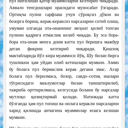
пул йиғилиши қатор муаммоларни келтириб чиқаради.
Аввало тенгдошлари орасидаги муносабат ўзгаради.
Ортиқча пулни сарфлаш учун сўроқсиз дўкон ва
бозорга бориш, керак-кераксиз нарсаларни сотиб олиш,
умуман олганда ота-онаниниг меҳнат қилиб топган
пулини қадрига етмаслик келиб чиқади. Бу эса бора-
бора ота-онам менга доим катта пул беришга мажбур
деган фикрни келтириб чиқаради. Қишлоқ
мактабларида йўл кира муаммоси йўқ. Шу билан бирга
тушликни ҳам уйдан олиб кетишлари мумкин. Аммо
бу болага пул бермаслик керак дегани эмас. Агар
болага пул берилмаса, бозор, савдо–сотиқ ишлари
тўғрисидаги маълумотлар билан таништирилиб,
тажриба орттирилмаса, келгусида болани бу нарсалар
мутлоқо қизиқтирмай қолади. Натижада катта
бўлганда ҳам пул топиш ва оилага керакли нарсаларни
харид қилишда анчагина муаммолар юзага келиши
мумкин.