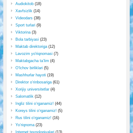
Audiokitob
(18)
Xavfsizlik
(14)
Videodars
(38)
Sport turlari
(9)
Viktorina
(3)
Bola tarbiyasi
(23)
Maktab direktoriga
(12)
Lavozim yo'riqnomasi
(7)
Maktabgacha ta’lim
(4)
O‘lchov birliklari
(5)
Mashhurlar hayoti
(19)
Direktor o‘rinbosariga
(61)
Xorijiy universitetlar
(4)
Salomatlik
(12)
Ingliz tilini o‘rganamiz!
(44)
Koreys tilini o‘rganamiz!
(5)
Rus tilini o‘rganamiz!
(16)
Yo‘riqnoma
(23)
Internet texnologiyalari
(13)