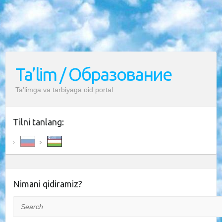
Ta’lim / Образование
Ta’limga va tarbiyaga oid portal
Tilni tanlang:
Nimani qidiramiz?
Search