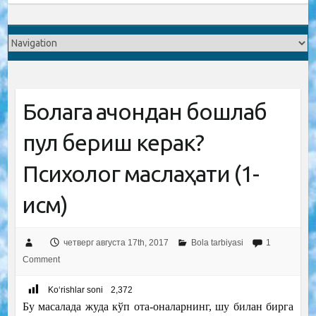
Болага қачондан бошлаб
пул бериш керак?
Психолог маслаҳати (1-
қисм)
четверг августа 17th, 2017
Bola tarbiyasi
1
Comment
Ko‘rishlar soni
2,372
Бу масалада жуда кўп ота-оналарнинг, шу билан бирга