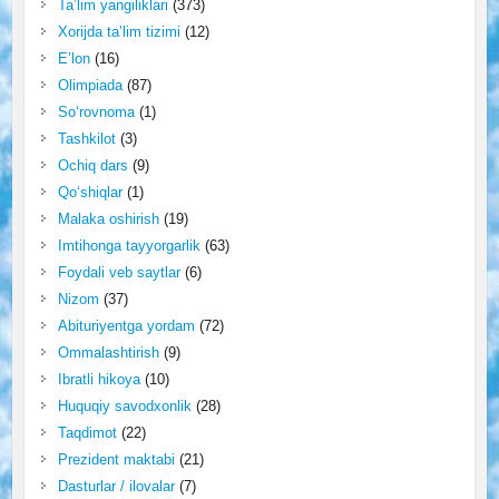
Ta’lim yangiliklari
(373)
Xorijda ta’lim tizimi
(12)
E’lon
(16)
Olimpiada
(87)
So‘rovnoma
(1)
Tashkilot
(3)
Ochiq dars
(9)
Qo‘shiqlar
(1)
Malaka oshirish
(19)
Imtihonga tayyorgarlik
(63)
Foydali veb saytlar
(6)
Nizom
(37)
Abituriyentga yordam
(72)
Ommalashtirish
(9)
Ibratli hikoya
(10)
Huquqiy savodxonlik
(28)
Taqdimot
(22)
Prezident maktabi
(21)
Dasturlar / ilovalar
(7)