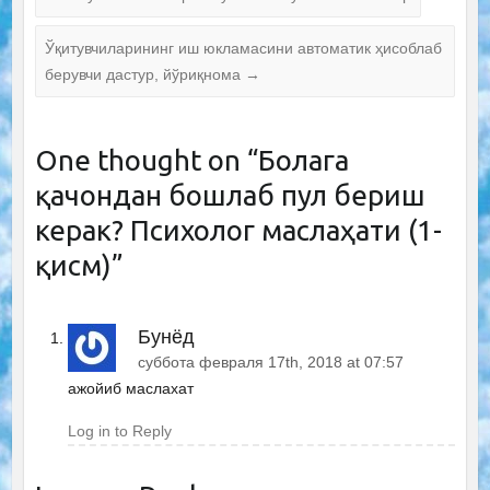
Ўқитувчиларининг иш юкламасини автоматик ҳисоблаб
берувчи дастур, йўриқнома
→
One thought on “
Болага
қачондан бошлаб пул бериш
керак? Психолог маслаҳати (1-
қисм)
”
Бунёд
суббота февраля 17th, 2018 at 07:57
ажойиб маслахат
Log in to Reply