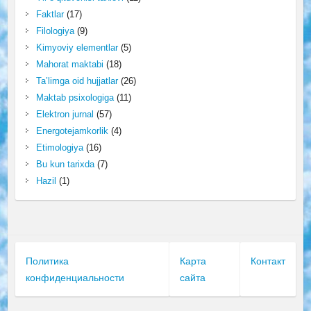
Faktlar
(17)
Filologiya
(9)
Kimyoviy elementlar
(5)
Mahorat maktabi
(18)
Ta’limga oid hujjatlar
(26)
Maktab psixologiga
(11)
Elektron jurnal
(57)
Energotejamkorlik
(4)
Etimologiya
(16)
Bu kun tarixda
(7)
Hazil
(1)
Политика
Карта
Контакт
конфиденциальности
сайта