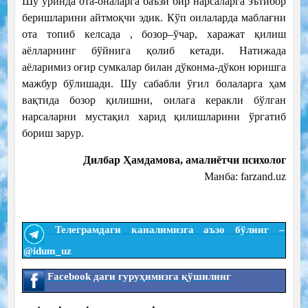
Шу ўринда ота-оналарга баъзи бир нарсаларга эътибор
беришларини айтмоқчи эдик. Кўп оилаларда маблағни
ота топиб келсада , бозор–ўчар, харажат қилиш
аёлларнинг бўйнига қолиб кетади. Натижада
аёларимиз оғир сумкалар билан дўконма-дўкон юришга
мажбур бўлишади. Шу сабабли ўғил болаларга ҳам
вақтида бозор қилишни, оилага керакли бўлган
нарсаларни мустақил харид қилишларини ўргатиб
бориш зарур.
Дилбар Ҳамдамова, амалиётчи психолог
Манба: farzand.uz
Телеграмдаги каналимизга аъзо бўлинг –
@idum_uz
Facebook даги гуруҳимизга қўшилинг