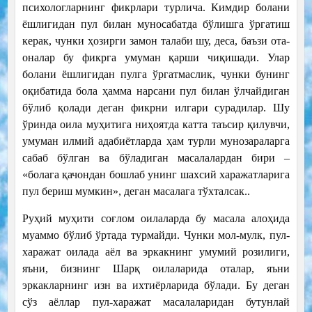
психологларнинг фикрлари турлича. Кимдир болани
ёшлигидан пул билан муносабатда бўлишга ўргатиш
керак, чунки ҳозирги замон талаби шу, деса, баъзи ота-
оналар бу фикрга умуман қарши чиқишади. Улар
болани ёшлигидан пулга ўргатмаслик, чунки бунинг
оқибатида бола ҳамма нарсани пул билан ўлчайдиган
бўлиб қолади деган фикрни илгари сурадилар. Шу
ўринда оила муҳитига ниҳоятда катта таъсир қилувчи,
умуман илмий адабиётларда ҳам турли мунозараларга
сабаб бўлган ва бўладиган масалалардан бири –
«болага қачондан бошлаб унинг шахсий харажатларига
пул бериш мумкин», деган масалага тўхталсак..
Руҳий муҳити соғлом оилаларда бу масала алоҳида
муаммо бўлиб ўртада турмайди. Чунки мол-мулк, пул-
харажат оилада аёл ва эркакнинг умумий розилиги,
яъни, бизнинг Шарқ оилаларида оталар, яъни
эркакларнинг изн ва ихтиёрларида бўлади. Бу деган
сўз аёллар пул-харажат масалаларидан бутунлай