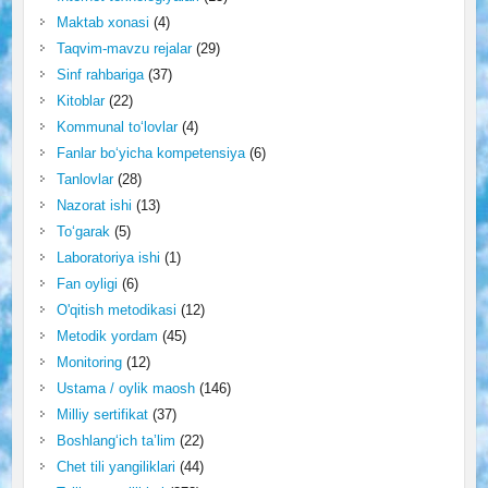
Maktab xonasi
(4)
Taqvim-mavzu rejalar
(29)
Sinf rahbariga
(37)
Kitoblar
(22)
Kommunal to‘lovlar
(4)
Fanlar bo‘yicha kompetensiya
(6)
Tanlovlar
(28)
Nazorat ishi
(13)
To‘garak
(5)
Laboratoriya ishi
(1)
Fan oyligi
(6)
O'qitish metodikasi
(12)
Metodik yordam
(45)
Monitoring
(12)
Ustama / oylik maosh
(146)
Milliy sertifikat
(37)
Boshlang‘ich ta’lim
(22)
Chet tili yangiliklari
(44)