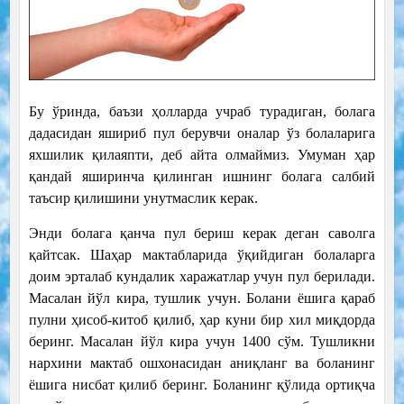
Бу ўринда, баъзи ҳолларда учраб турадиган, болага
дадасидан яшириб пул берувчи оналар ўз болаларига
яхшилик қилаяпти, деб айта олмаймиз. Умуман ҳар
қандай яширинча қилинган ишнинг болага салбий
таъсир қилишини унутмаслик керак.
Энди болага қанча пул бериш керак деган саволга
қайтсак. Шаҳар мактабларида ўқийдиган болаларга
доим эрталаб кундалик харажатлар учун пул берилади.
Масалан йўл кира, тушлик учун. Болани ёшига қараб
пулни ҳисоб-китоб қилиб, ҳар куни бир хил миқдорда
беринг. Масалан йўл кира учун 1400 сўм. Тушликни
нархини мактаб ошхонасидан аниқланг ва боланинг
ёшига нисбат қилиб беринг. Боланинг қўлида ортиқча