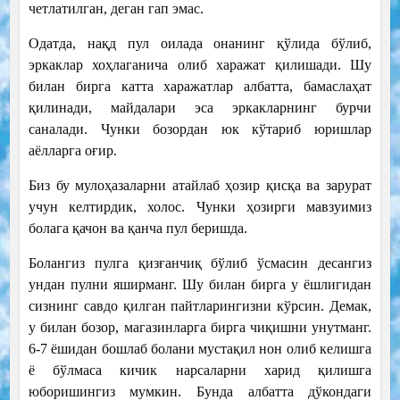
четлатилган, деган гап эмас.
Одатда, нақд пул оилада онанинг қўлида бўлиб,
эркаклар хоҳлаганича олиб харажат қилишади. Шу
билан бирга катта харажатлар албатта, бамаслаҳат
қилинади, майдалари эса эркакларнинг бурчи
саналади. Чунки бозордан юк кўтариб юришлар
аёлларга оғир.
Биз бу мулоҳазаларни атайлаб ҳозир қисқа ва зарурат
учун келтирдик, холос. Чунки ҳозирги мавзуимиз
болага қачон ва қанча пул беришда.
Болангиз пулга қизғанчиқ бўлиб ўсмасин десангиз
ундан пулни яширманг. Шу билан бирга у ёшлигидан
сизнинг савдо қилган пайтларингизни кўрсин. Демак,
у билан бозор, магазинларга бирга чиқишни унутманг.
6-7 ёшидан бошлаб болани мустақил нон олиб келишга
ё бўлмаса кичик нарсаларни харид қилишга
юборишингиз мумкин. Бунда албатта дўкондаги