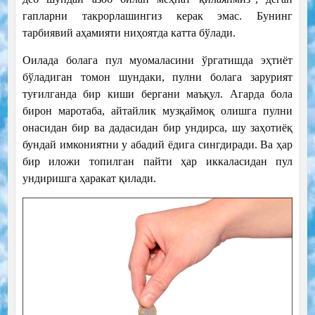
гапларни такрорлашингиз керак эмас. Бунинг
тарбиявий аҳамияти ниҳоятда катта бўлади.
Оилада болага пул муомаласини ўргатишда эҳтиёт
бўладиган томон шундаки, пулни болага зарурият
туғилганда бир киши бергани маъқул. Агарда бола
бирон маротаба, айтайлик музқаймоқ олишга пулни
онасидан бир ва дадасидан бир ундирса, шу заҳотиёқ
бундай имкониятни у абадий ёдига сингдиради. Ва ҳар
бир иложи топилган пайти ҳар иккаласидан пул
ундиришга ҳаракат қилади.