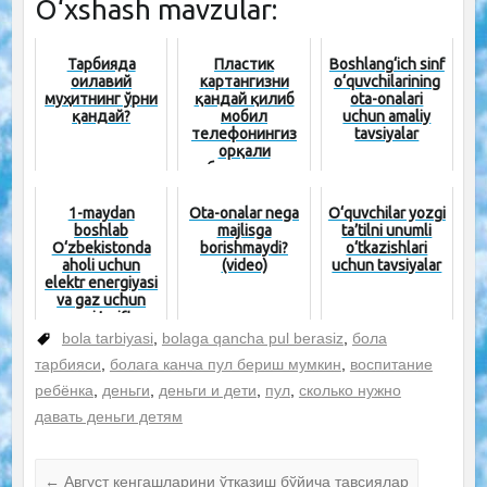
O‘xshash mavzular:
Тарбияда
Пластик
Boshlang‘ich sinf
оилавий
картангизни
o‘quvchilarining
муҳитнинг ўрни
қандай қилиб
ota-onalari
қандай?
мобил
uchun amaliy
телефонингиз
tavsiyalar
орқали
бошқариш
мумкин?
1-maydan
Ota-onalar nega
O‘quvchilar yozgi
boshlab
majlisga
ta’tilni unumli
O‘zbekistonda
borishmaydi?
o‘tkazishlari
aholi uchun
(video)
uchun tavsiyalar
elektr energiyasi
va gaz uchun
yangi tariflar
kuchga kiradi...
bola tarbiyasi
,
bolaga qancha pul berasiz
,
бола
тарбияси
,
болага канча пул бериш мумкин
,
воспитание
ребёнка
,
деньги
,
деньги и дети
,
пул
,
сколько нужно
давать деньги детям
←
Август кенгашларини ўтказиш бўйича тавсиялар