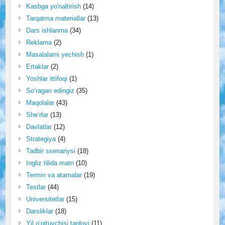
Kasbga yo'naltirish
(14)
Tarqatma materiallar
(13)
Dars ishlanma
(34)
Reklama
(2)
Masalalarni yechish
(1)
Ertaklar
(2)
Yoshlar ittifoqi
(1)
So‘ragan edingiz
(35)
Maqolalar
(43)
She’rlar
(13)
Davlatlar
(12)
Strategiya
(4)
Tadbir ssenariysi
(18)
Ingliz tilida matn
(10)
Termin va atamalar
(19)
Testlar
(44)
Universitetlar
(15)
Darsliklar
(18)
Yil o‘qituvchisi tanlovi
(11)