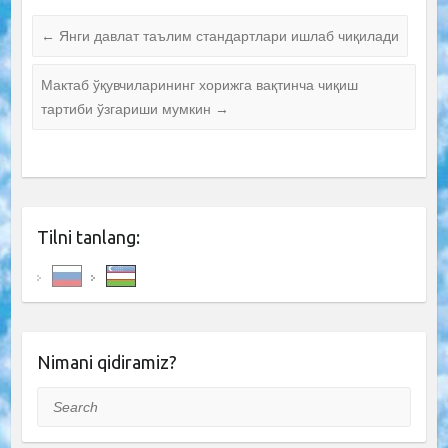
←
Янги давлат таълим стандартлари ишлаб чиқилади
Мактаб ўқувчиларининг хорижга вақтинча чиқиш
тартиби ўзгариши мумкин
→
Tilni tanlang:
Nimani qidiramiz?
Search