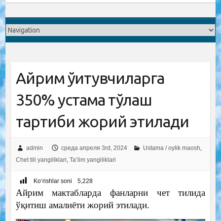
Айрим ўқитувчиларга
350% устама тўлаш
тартиби жорий этилади
admin
среда апреля 3rd, 2024
Ustama / oylik maosh
,
Chet tili yangiliklari
,
Ta’lim yangiliklari
Ko‘rishlar soni
5,228
Айрим мактабларда фанларни чет тилида
ўқитиш амалиёти жорий этилади.