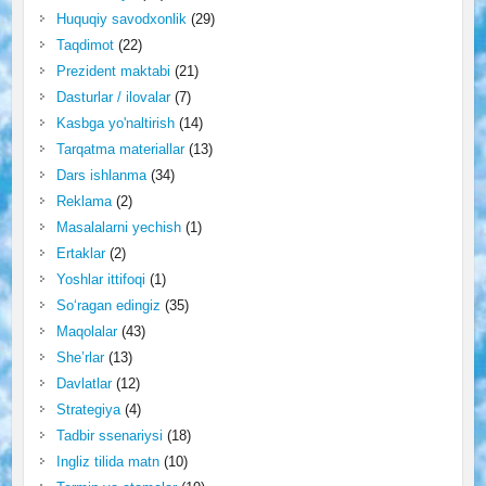
Huquqiy savodxonlik
(29)
Taqdimot
(22)
Prezident maktabi
(21)
Dasturlar / ilovalar
(7)
Kasbga yo'naltirish
(14)
Tarqatma materiallar
(13)
Dars ishlanma
(34)
Reklama
(2)
Masalalarni yechish
(1)
Ertaklar
(2)
Yoshlar ittifoqi
(1)
So‘ragan edingiz
(35)
Maqolalar
(43)
She’rlar
(13)
Davlatlar
(12)
Strategiya
(4)
Tadbir ssenariysi
(18)
Ingliz tilida matn
(10)