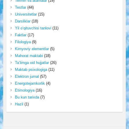
Termin va atamalar
(19)
Testlar
(44)
Universitetlar
(15)
Darsliklar
(18)
Yil o‘qituvchisi tanlovi
(11)
Faktlar
(17)
Filologiya
(9)
Kimyoviy elementlar
(5)
Mahorat maktabi
(18)
Ta’limga oid hujjatlar
(26)
Maktab psixologiga
(11)
Elektron jurnal
(57)
Energotejamkorlik
(4)
Etimologiya
(16)
Bu kun tarixda
(7)
Hazil
(1)