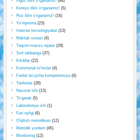
Ingliz tilini o‘rganamiz!
(44)
Koreys tilini o‘rganamiz!
(5)
Rus tilini o‘rganamiz!
(16)
Yo‘riqnoma
(23)
Internet texnologiyalari
(13)
Maktab xonasi
(4)
Taqvim-mavzu rejalar
(29)
Sinf rahbariga
(37)
Kitoblar
(22)
Kommunal to‘lovlar
(4)
Fanlar bo‘yicha kompetensiya
(6)
Tanlovlar
(28)
Nazorat ishi
(13)
To‘garak
(5)
Laboratoriya ishi
(1)
Fan oyligi
(6)
O'qitish metodikasi
(12)
Metodik yordam
(45)
Monitoring
(12)