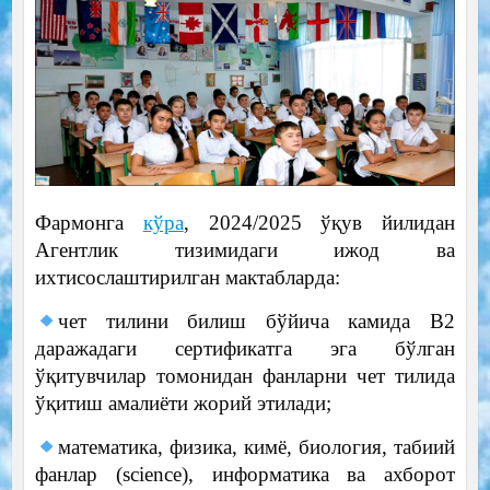
Фармонга
кўра
, 2024/2025 ўқув йилидан
Агентлик тизимидаги ижод ва
ихтисослаштирилган мактабларда:
чет тилини билиш бўйича камида В2
даражадаги сертификатга эга бўлган
ўқитувчилар томонидан фанларни чет тилида
ўқитиш амалиёти жорий этилади;
математика, физика, кимё, биология, табиий
фанлар (science), информатика ва ахборот