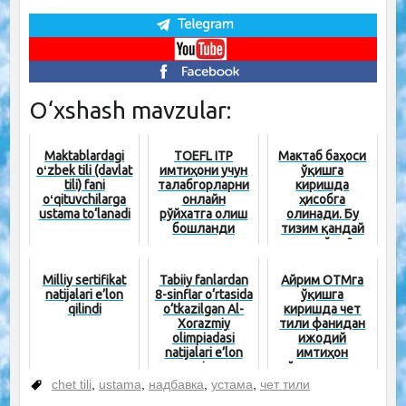
O‘xshash mavzular:
Maktablardagi
TOEFL ITP
Мактаб баҳоси
oʻzbek tili (davlat
имтиҳони учун
ўқишга
tili) fani
талабгорларни
киришда
oʻqituvchilarga
онлайн
ҳисобга
ustama to‘lanadi
рўйхатга олиш
олинади. Бу
бошланди
тизим қандай
ишлайди?
Milliy sertifikat
Tabiiy fanlardan
Айрим ОТМга
natijalari e’lon
8-sinflar o‘rtasida
ўқишга
qilindi
o‘tkazilgan Al-
киришда чет
Xorazmiy
тили фанидан
olimpiadasi
ижодий
natijalari e’lon
имтиҳон
qi...
ўтказилади
chet tili
,
ustama
,
надбавка
,
устама
,
чет тили