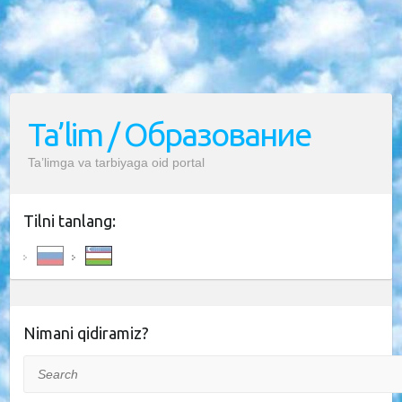
Ta’lim / Образование
Ta’limga va tarbiyaga oid portal
Tilni tanlang:
Nimani qidiramiz?
Search