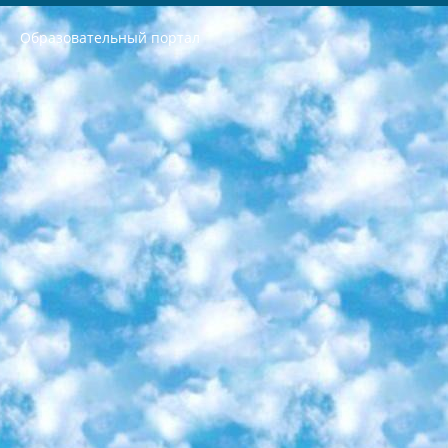
Образовательный портал
РЕСПУБЛИКА УЗБЕКИСТАН МИНИСТРЕРСТВО ДОШКОЛЬНОГО И ШКОЛЬНОГО ОБРАЗОВАНИЯ КОМАНДА в общеобразовательных учреждениях в 2023-2024 учебном году организация и проведение итоговой государственной аттестации обучающихся о Министра дошкольного и школьного образования Республики Узбекистан от 4 марта 2008 года (постановлением Минюста от 20 марта 2008 года № 1778 государственной регистрации) «Итоговое состояние учащихся общего среднего образования на основании положения об утверждении положения об аттестации общего среднего образования выпускной экзамен студентов в образовательных учреждениях в 2023-2024 учебном году В целях организации и прохождения аттестации приказываю: 1. Следующее: перечень предметов, по которым будет проводиться итоговая государственная аттестация и экзамен формы перевода согласно приложению 1; сертификаты международного образца, оценивающие уровень владения иностранными языками перечень согласно приложению 2; 2. Педагогический при специализированных образовательных учреждениях. научно-практический центр квалификации и международной оценки (Д.Давидова) 2024 г. До 25 марта: задания по предметам, по которым будет проводиться итоговая аттестация разработка и утверждение технических условий; итоговая аттестация на основании разработанного предметного задания разработка вопросов по предметам (устно и письменно), экзамен передача; общеобразовательные средние школы и специальные учебные заведения учащиеся выпускных классов школ и интернатов в агентской системе подготовка базы данных экзаменационных материалов и критериев оценки; перевод базы экзаменационных материалов на все языки обучения подать в Республиканский образовательный центр для изготовления; варианты экзаменов на основе разработанных контрольных материалов пусть будут поставлены задачи формирования. 3. Республиканский образовательный центр (Ш.Худайкулов) до 5 апреля 2024 года. до: база данных предоставленных экзаменационных материалов на все языки обучения перевод и экспертиза; для слепых, слабовидящих, глухих, слабослышащих и умственно отсталых детей учащиеся выпускных классов специализированных школ и школ-интернатов база данных экзаменационных материалов на всех преподаваемых языках подготовка критериев оценки; специализированные школы для умственно отсталых детей и технологии для учащихся выпускных классов школ-интернатов разработка соответствующих рекомендаций и критериев проведения ЕГЭ по естествознанию давать задания. 4. Педагогический при специализированных образовательных учреждениях. Научно-практический центр навыков и международной оценки (Д.Давидова), Республика образовательный центр (Худайкулов Ш.) итоговый государственный аттестационный экзамен ориентирован на творческое и логическое мышление при подготовке базы материалов учитывать введение заданий. 5. Следует отметить, что: сертификат государственного образца о знании общеобразовательного предмета и как минимум национальный уровень B1 по предметам на иностранных языках, указанным в Приложении 2. или международно признанный сертификат эквивалентного уровня студенты, изучающие определенный предмет, освобождаются от экзамена; по соответствующим предметам запланирована итоговая государственная аттестация за день до дня, путем жеребьевки Рабочей группой (в письменной форме по предметам, проводимым в форме) из числа сформированных вариантов выбрано 2 варианта; 2 выбранных варианта экзамена анонсированы на официальном сайте министерства и все выпускники по всей стране на основе этих вариантов проводит итоговую государственную аттестацию. 6. Государственное образование учащихся средних общеобразовательных учреждений. знания в соответствии с квалификационными требованиями, которые необходимо приобрести на основании стандартов итоговый (выпускной) контроль для 9 и 11 классов в целях тестирования Экзамены (далее – экзамены) состоят из предметов, перечисленных в приложении 1. будет сделано. 7. Экзамены пройдут с 26 мая по 15 июня 2024 г. (кроме науки физического воспитания). 8. Физическая для учащихся 9 классов общесредних образовательных учреждений. Экзамены по предмету «Образование, квалификация медицина» 1-6 мая 2024 года. сотрудники перевести под присмотр (с отклонениями в физическом или умственном развитии) специализированная школа для детей, школы-интернаты и со сколиозом школы-интернаты санаторного типа для больных детей исключены). 9. Он был слепым, слабовидящим и имел нарушения опорно-двигательного аппарата. экзамены в специализированных школах и интернатах для детей должны проводиться исходя из требований, предъявляемых к общеобразовательным учреждениям (физкультура кроме науки). 10. Специализированная школа для глухих и слабослышащих детей. и экзамены в интернатах и быть реализован в виде письменного теста по математике. 11. Специальность для умственно отсталых детей. Для 9 класса Родной язык и литературное письмо Государственный язык (язык обучения – узбекский). для неклассов) написано Математическое письмо Письменная/устная история Узбекистана Физическое воспитание практично Итоговый контроль Для 11 класса Написание родного языка и литературы (эссе) Математическое письмо Узбекский язык (обучение на узбекском языке) не посещающее общее среднее образование для учреждений)/Образовательное учреждение выбор письменный и устный Иностранный язык письменный/устный Письменная/устная история Узбекистана *По выбору студента:  Химия  Физика  Основы государственного права  География 10 бесплатных образовательных ресурсов - Мы составили подборку онлайн-проектов с интерактивными упражнениями, видеолекциями и статьями. Они помогут вам обрести новые и освежить старые знания бесплатно. 1. «ИНТУИТ» Старейшая образовательная площадка Рунета. Здесь вы найдёте сотни текстовых и видеокурсов на десятки различных тем — от программирования до психологии. Многие курсы подготовлены российскими университетами и крупными международными компаниями вроде Intel и Microsoft. Самостоятельное обучение бесплатное, но желающие могут оплатить услуги персональных наставников. 2. «Смартия» знакомит с актуальными профессиями и подсказывает, как им обучаться. Выбрав заинтересовавшую вас специальность — SMM-специалист, фотограф, веб-дизайнер или другую, — увидите список необходимых для неё умений. Чтобы вы могли освоить их самостоятельно, для каждого умения площадка отображает подборку ссылок на учебные материалы. Хотя «Смартия» ориентируется на русскоязычную аудиторию, часть контента всё же доступна только на английском. 3. «Лекторий Физтеха» Проект Московского физико-технического института (Физтеха). С его помощью вы можете смотреть онлайн серии лекций, записанные на видео в этом вузе. В числе доступных предметов — физика, биология, химия, информационные технологии и другие. К некоторым лекциям администрация ресурса прилагает готовые конспекты, которые можно скачивать в PDF-формате. 4. ITMOcourses Онлайн-площадка Санкт-Петербургского национального исследовательского университета информационных технологий, механики и оптики (ИТМО). Ресурс предоставляет свободный доступ к курсам, разработанным в этом вузе. Каталог материалов разбит на четыре категории: «Оптические системы и технологии», «Приборостроение и робототехника», «Информационные технологии» и «Биотехнологии». Курсы состоят из видеолекций, интерактивных демонстраций и заданий. 5. «КиберЛенинка» Электронная научная библиотека открытого доступа. Каталог площадки регулярно обрастает текстами статей из различных научных изданий. Сгруппированные по журналам и рубрикам публикации можно читать онлайн или скачивать целиком в PDF-формате. Проект нацелен на популяризацию науки за счёт открытого доступа к качественной информации. 6. «ПостНаука» На этом ресурсе публикуют подборки видеолекций, составленные экспертами из разных отраслей и объединённые общими темами. Среди них, к примеру, есть серии «Биоинформатика и геномика», «Культура средневековой Скандинавии» и Cinema Studies о теории кино. Каждая подборка лекций — логически связанная история, рассказанная экспертом от первого лица. Кроме того, на сайте появляются научно-образовательные статьи и тесты на разные темы. 7. «Newочём» Команда проекта «Newочём» отбирает самые интересные тексты из англоязычных СМИ и переводит те из них, за которые голосуют участники сообщества «ВКонтакте». По большей части это научно-популярные статьи. Редакторы придумывают лишь заголовки, в остальном содержание переводов соответствует оригиналам. Полные тексты можно читать прямо в социальной сети. 8. InternetUrok Онлайн-база материалов по основным дисциплинам школьной программы. Информация на сайте структурирована по классам, предметам и темам (урокам). Каждый урок состоит из видеолекций и конспектов. Есть также интерактивные тренажёры и тесты для закрепления пройденного материала. Даже если вы давно окончили школу, возможность повторить программу старших классов всегда может пригодиться. 9. Edutainme Ещё один ресурс об образовании. В отличие от Newtonew, как мне кажется, Edutainme больше ориентируется на представителей индустрии: педагогов, предпринимателей, разработчиков образовательных проектов. Но и любой, кто просто стремится к саморазвитию, найдёт на сайте много полезного и интересного для себя. Например, информацию о новых курсах и образовательных сервисах. 10. Newtonew Онлайн-медиа об образовании и обучении в широком смысле. Авторы Newtonew пишут об инструментах, заведениях, тактиках и стратегиях, которые помогают учить других и получать новые знания самостоятельно. На этой площадке вы найдёте новости, обзоры, аналитические мат