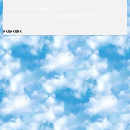
© Все права защищены
РЕСПУБЛИКА УЗБЕКИСТАН МИНИСТРЕРСТВО ДОШКОЛЬНОГО И ШКОЛЬНОГО ОБРАЗОВАНИЯ КОМАНДА в общеобразовательных учреждениях в 2023-2024 учебном году организация и проведение итоговой государственной аттестации обучающихся о Министра дошкольного и школьного образования Республики Узбекистан от 4 марта 2008 года (постановлением Минюста от 20 марта 2008 года № 1778 государственной регистрации) «Итоговое состояние учащихся общего среднего образования на основании положения об утверждении положения об аттестации общего среднего образования выпускной экзамен студентов в образовательных учреждениях в 2023-2024 учебном году В целях организации и прохождения аттестации приказываю: 1. Следующее: перечень предметов, по которым будет проводиться итоговая государственная аттестация и экзамен формы перевода согласно приложению 1; сертификаты международного образца, оценивающие уровень владения иностранными языками перечень согласно приложению 2; 2. Педагогический при специализированных образовательных учреждениях. научно-практический центр квалификации и международной оценки (Д.Давидова) 2024 г. До 25 марта: задания по предметам, по которым будет проводиться итоговая аттестация разработка и утверждение технических условий; итоговая аттестация на основании разработанного предметного задания разработка вопросов по предметам (устно и письменно), экзамен передача; общеобразовательные средние школы и специальные учебные заведения учащиеся выпускных классов школ и интернатов в агентской системе подготовка базы данных экзаменационных материалов и критериев оценки; перевод базы экзаменационных материалов на все языки обучения подать в Республиканский образовательный центр для изготовления; варианты экзаменов на основе разработанных контрольных материалов пусть будут поставлены задачи формирования. 3. Республиканский образовательный центр (Ш.Худайкулов) до 5 апреля 2024 года. до: база данных предоставленных экзаменационных материалов на все языки обучения перевод и экспертиза; для слепых, слабовидящих, глухих, слабослышащих и умственно отсталых детей учащиеся выпускных классов специализированных школ и школ-интернатов база данных экзаменационных материалов на всех преподаваемых языках подготовка критериев оценки; специализированные школы для умственно отсталых детей и технологии для учащихся выпускных классов школ-интернатов разработка соответствующих рекомендаций и критериев проведения ЕГЭ по естествознанию давать задания. 4. Педагогический при специализированных образовательных учреждениях. Научно-практический центр навыков и международной оценки (Д.Давидова), Республика образовательный центр (Худайкулов Ш.) итоговый государственный аттестационный экзамен ориентирован на творческое и логическое мышление при подготовке базы материалов учитывать введение заданий. 5. Следует отметить, что: сертификат государственного образца о знании общеобразовательного предмета и как минимум национальный уровень B1 по предметам на иностранных языках, указанным в Приложении 2. или международно признанный сертификат эквивалентного уровня студенты, изучающие определенный предмет, освобождаются от экзамена; по соответствующим предметам запланирована итоговая государственная аттестация за день до дня, путем жеребьевки Рабочей группой (в письменной форме по предметам, проводимым в форме) из числа сформированных вариантов выбрано 2 варианта; 2 выбранных варианта экзамена анонсированы на официальном сайте министерства и все выпускники по всей стране на основе этих вариантов проводит итоговую государственную аттестацию. 6. Государственное образование учащихся средних общеобразовательных учреждений. знания в соответствии с квалификационными требованиями, которые необходимо приобрести на основании стандартов итоговый (выпускной) контроль для 9 и 11 классов в целях тестирования Экзамены (далее – экзамены) состоят из предметов, перечисленных в приложении 1. будет сделано. 7. Экзамены пройдут с 26 мая по 15 июня 2024 г. (кроме науки физического воспитания). 8. Физическая для учащихся 9 классов общесредних образовательных учреждений. Экзамены по предмету «Образование, квалификация медицина» 1-6 мая 2024 года. сотрудники перевести под присмотр (с отклонениями в физическом или умственном развитии) специализированная школа для детей, школы-интернаты и со сколиозом школы-интернаты санаторного типа для больных детей исключены). 9. Он был слепым, слабовидящим и имел нарушения опорно-двигательного аппарата. экзамены в специализированных школах и интернатах для детей должны проводиться исходя из требований, предъявляемых к общеобразовательным учреждениям (физкультура кроме науки). 10. Специализированная школа для глухих и слабослышащих детей. и экзамены в интернатах и быть реализован в виде письменного теста по математике. 11. Специальность для умственно отсталых детей. Для 9 класса Родной язык и литературное письмо Государственный язык (язык обучения – узбекский). для неклассов) написано Математическое письмо Письменная/устная история Узбекистана Физическое воспитание практично Итоговый контроль Для 11 класса Написание родного языка и литературы (эссе) Математическое письмо Узбекский язык (обучение на узбекском языке) не посещающее общее среднее образование для учреждений)/Образовательное учреждение выбор письменный и устный Иностранный язык письменный/устный Письменная/устная история Узбекистана *По выбору студента:  Химия  Физика  Основы государственного права  География 10 бесплатных образовательных ресурсов - Мы составили подборку онлайн-проектов с интерактивными упражнениями, видеолекциями и статьями. Они помогут вам обрести новые и освежить старые знания бесплатно. 1. «ИНТУИТ» Старейшая образовательная площадка Рунета. Здесь вы найдёте сотни текстовых и видеокурсов на десятки различных тем — от программирования до психологии. Многие курсы подготовлены российскими университетами и крупными международными компаниями вроде Intel и Microsoft. Самостоятельное обучение бесплатное, но желающие могут оплатить услуги персональных наставников. 2. «Смартия» знакомит с актуальными профессиями и подсказывает, как им обучаться. Выбрав заинтересовавшую вас специальность — SMM-специалист, фотограф, веб-дизайнер или другую, — увидите список необходимых для неё умений. Чтобы вы могли освоить их самостоятельно, для каждого умения площадка отображает подборку ссылок на учебные материалы. Хотя «Смартия» ориентируется на русскоязычную аудиторию, часть контента всё же доступна только на английском. 3. «Лекторий Физтеха» Проект Московского физико-технического института (Физтеха). С его помощью вы можете смотреть онлайн серии лекций, записанные на видео в этом вузе. В числе доступных предметов — физика, биология, химия, информационные технологии и другие. К некоторым лекциям администрация ресурса прилагает готовые конспекты, которые можно скачивать в PDF-формате. 4. ITMOcourses Онлайн-площадка Санкт-Петербургского национального исследовательского университета информационных технологий, механики и оптики (ИТМО). Ресурс предоставляет свободный доступ к курсам, разработанным в этом вузе. Каталог материалов разбит на четыре категории: «Оптические системы и технологии», «Приборостроение и робототехника», «Информационные технологии» и «Биотехнологии». Курсы состоят из видеолекций, интерактивных демонстраций и заданий. 5. «КиберЛенинка» Электронная научная библиотека открытого доступа. Каталог площадки регулярно обрастает текстами статей из различных научных изданий. Сгруппированные по журналам и рубрикам публикации можно читать онлайн или скачивать целиком в PDF-формате. Проект нацелен на популяризацию науки за счёт открытого доступа к качественной информации. 6. «ПостНаука» На этом ресурсе публикуют подборки видеолекций, составленные экспертами из разных отраслей и объединённые общими темами. Среди них, к примеру, есть серии «Биоинформатика и геномика», «Культура средневековой Скандинавии» и Cinema Studies о теории кино. Каждая подборка лекций — логически связанная история, рассказанная экспертом от первого лица. Кроме того, на сайте появляются научно-образовательные статьи и тесты на разные темы. 7. «Newочём» Команда проекта «Newочём» отбирает самые интересные тексты из англоязычных СМИ и переводит те из них, за которые голосуют участники сообщества «ВКонтакте». По большей части это научно-популярные статьи. Редакторы придумывают лишь заголовки, в остальном содержание переводов соответствует оригиналам. Полные тексты можно читать прямо в социальной сети. 8. InternetUrok Онлайн-база материалов по основным дисциплинам школьной программы. Информация на сайте структурирована по классам, предметам и темам (урокам). Каждый урок состоит из видеолекций и конспектов. Есть также интерактивные тренажёры и тесты для закрепления пройденного материала. Даже если вы давно окончили школу, возможность повторить программу старших классов всегда может пригодиться. 9. Edutainme Ещё один ресурс об образовании. В отличие от Newtonew, как мне кажется, Edutainme больше ориентируется на представителей индустрии: педагогов, предпринимателей, разработчиков образовательных проектов. Но и любой, кто просто стремится к саморазвитию, найдёт на сайте много полезного и интересного для себя. Например, информацию о новых курсах и образовательных сервисах. 10. Newtonew Онлайн-медиа об образовании и обучении в широком смысле. Авторы Newtonew пишут об инструментах, заведениях, тактиках и стратегиях, которые помогают учить других и получать новые знания самостоятельно. На этой площадке вы найдёте новости, обзоры, аналитические мате
55863853