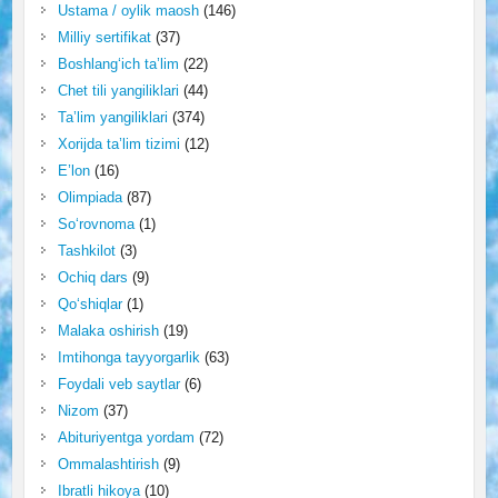
Ustama / oylik maosh
(146)
Milliy sertifikat
(37)
Boshlang‘ich ta’lim
(22)
Chet tili yangiliklari
(44)
Ta’lim yangiliklari
(374)
Xorijda ta’lim tizimi
(12)
E’lon
(16)
Olimpiada
(87)
So‘rovnoma
(1)
Tashkilot
(3)
Ochiq dars
(9)
Qo‘shiqlar
(1)
Malaka oshirish
(19)
Imtihonga tayyorgarlik
(63)
Foydali veb saytlar
(6)
Nizom
(37)
Abituriyentga yordam
(72)
Ommalashtirish
(9)
Ibratli hikoya
(10)