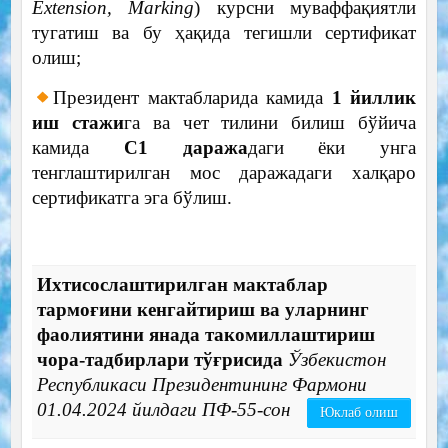
Extension, Marking
) курсни муваффақиятли
тугатиш ва бу ҳақида тегишли сертификат
олиш;
Президент мактабларида камида
1 йиллик
иш стажи
га ва чет тилини билиш бўйича
камида
С1 даража
даги ёки унга
тенглаштирилган мос даражадаги халқаро
сертификатга эга бўлиш.
Ихтисослаштирилган мактаблар
тармоғини кенгайтириш ва уларнинг
фаолиятини янада такомиллаштириш
чора-тадбирлари тўғрисида
Ўзбекистон
Республикаси Президентининг Фармони
01.04.2024 йилдаги ПФ-55-сон
Юклаб олиш