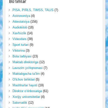
Bo‘limlar
PISA, PIRLS, TIMSS, TALIS
(7)
Astronomiya
(4)
Attestatsiya
(156)
Audiokitob
(18)
Xavfsizlik
(14)
Videodars
(38)
Sport turlari
(9)
Viktorina
(3)
Bola tarbiyasi
(23)
Maktab direktoriga
(12)
Lavozim yo'riqnomasi
(7)
Maktabgacha ta’lim
(4)
O‘lchov birliklari
(5)
Mashhurlar hayoti
(19)
Direktor o‘rinbosariga
(61)
Xorijiy universitetlar
(4)
Salomatlik
(12)