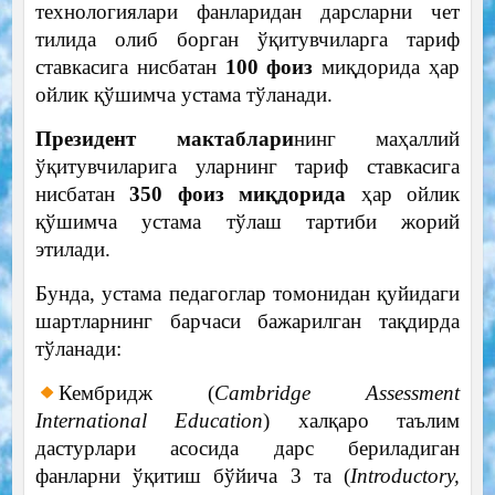
технологиялари фанларидан дарсларни чет
тилида олиб борган ўқитувчиларга тариф
ставкасига нисбатан
100 фоиз
миқдорида ҳар
ойлик қўшимча устама тўланади.
Президент мактаблари
нинг маҳаллий
ўқитувчиларига уларнинг тариф ставкасига
нисбатан
350 фоиз миқдорида
ҳар ойлик
қўшимча устама тўлаш тартиби жорий
этилади.
Бунда, устама педагоглар томонидан қуйидаги
шартларнинг барчаси бажарилган тақдирда
тўланади:
Кембридж (
Cambridge Assessment
International Education
) халқаро таълим
дастурлари асосида дарс бериладиган
фанларни ўқитиш бўйича 3 та (
Introductory,