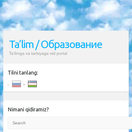
Ta’lim / Образование
Ta’limga va tarbiyaga oid portal
Tilni tanlang:
Nimani qidiramiz?
Search