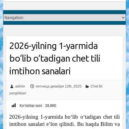
2026-yilning 1-yarmida
bo‘lib o‘tadigan chet tili
imtihon sanalari
admin
пятница декабря 12th, 2025
Chet tili
yangiliklari
Ko‘rishlar soni
28,880
2026-yilning 1-yarmida bo‘lib o‘tadigan chet tili
imtihon sanalari e’lon qilindi. Bu haqda Bilim va