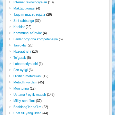
Internet texnologiyalari
(13)
Maktab xonasi
(4)
Taqvim-mavzu rejalar
(29)
Sinf rahbariga
(37)
Kitoblar
(22)
Kommunal to‘lovlar
(4)
Fanlar bo‘yicha kompetensiya
(6)
Tanlovlar
(28)
Nazorat ishi
(13)
To‘garak
(5)
Laboratoriya ishi
(1)
Fan oyligi
(6)
O'qitish metodikasi
(12)
Metodik yordam
(45)
Monitoring
(12)
Ustama / oylik maosh
(146)
Milliy sertifikat
(37)
Boshlang‘ich ta’lim
(22)
Chet tili yangiliklari
(44)