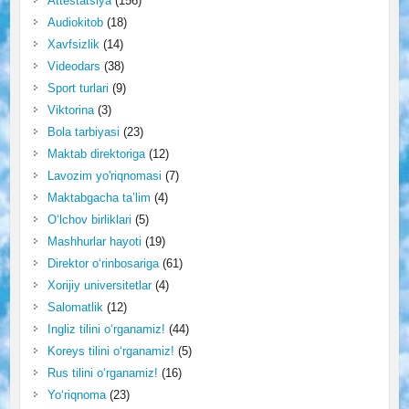
Attestatsiya
(156)
Audiokitob
(18)
Xavfsizlik
(14)
Videodars
(38)
Sport turlari
(9)
Viktorina
(3)
Bola tarbiyasi
(23)
Maktab direktoriga
(12)
Lavozim yo'riqnomasi
(7)
Maktabgacha ta’lim
(4)
O‘lchov birliklari
(5)
Mashhurlar hayoti
(19)
Direktor o‘rinbosariga
(61)
Xorijiy universitetlar
(4)
Salomatlik
(12)
Ingliz tilini o‘rganamiz!
(44)
Koreys tilini o‘rganamiz!
(5)
Rus tilini o‘rganamiz!
(16)
Yo‘riqnoma
(23)