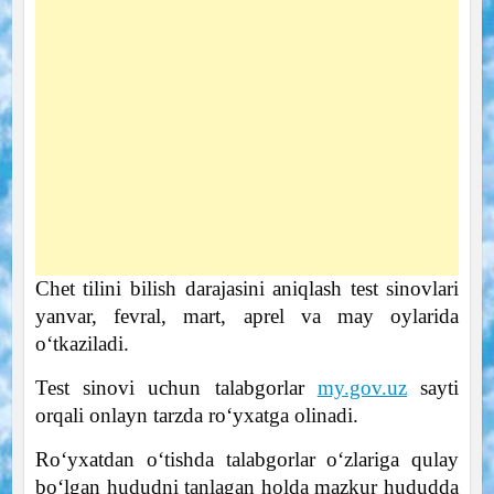
Chet tilini bilish darajasini aniqlash test sinovlari
yanvar, fevral, mart, aprel va may oylarida
o‘tkaziladi.
Test sinovi uchun talabgorlar
my.gov.uz
sayti
orqali onlayn tarzda ro‘yxatga olinadi.
Ro‘yxatdan o‘tishda talabgorlar o‘zlariga qulay
bo‘lgan hududni tanlagan holda mazkur hududda