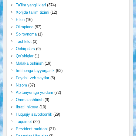
Ta’lim yangiliklari
(374)
Xorijda ta’lim tizimi
(12)
E’lon
(16)
Olimpiada
(87)
So‘rovnoma
(1)
Tashkilot
(3)
Ochiq dars
(9)
Qo‘shiqlar
(1)
Malaka oshirish
(19)
Imtihonga tayyorgarlik
(63)
Foydali veb saytlar
(6)
Nizom
(37)
Abituriyentga yordam
(72)
Ommalashtirish
(9)
Ibratli hikoya
(10)
Huquqiy savodxonlik
(29)
Taqdimot
(22)
Prezident maktabi
(21)