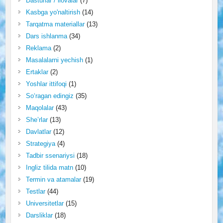
Dasturlar / ilovalar
(7)
Kasbga yo'naltirish
(14)
Tarqatma materiallar
(13)
Dars ishlanma
(34)
Reklama
(2)
Masalalarni yechish
(1)
Ertaklar
(2)
Yoshlar ittifoqi
(1)
So‘ragan edingiz
(35)
Maqolalar
(43)
She’rlar
(13)
Davlatlar
(12)
Strategiya
(4)
Tadbir ssenariysi
(18)
Ingliz tilida matn
(10)
Termin va atamalar
(19)
Testlar
(44)
Universitetlar
(15)
Darsliklar
(18)