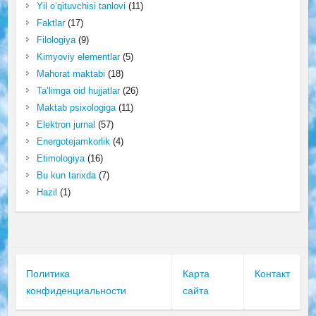
Yil o‘qituvchisi tanlovi
(11)
Faktlar
(17)
Filologiya
(9)
Kimyoviy elementlar
(5)
Mahorat maktabi
(18)
Ta’limga oid hujjatlar
(26)
Maktab psixologiga
(11)
Elektron jurnal
(57)
Energotejamkorlik
(4)
Etimologiya
(16)
Bu kun tarixda
(7)
Hazil
(1)
Политика
Карта
Контакт
конфиденциальности
сайта