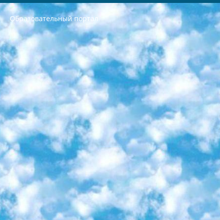
Образовательный портал
РЕСПУБЛИКА УЗБЕКИСТАН МИНИСТРЕРСТВО ДОШКОЛЬНОГО И ШКОЛЬНОГО ОБРАЗОВАНИЯ КОМАНДА в общеобразовательных учреждениях в 2023-2024 учебном году организация и проведение итоговой государственной аттестации обучающихся о Министра дошкольного и школьного образования Республики Узбекистан от 4 марта 2008 года (постановлением Минюста от 20 марта 2008 года № 1778 государственной регистрации) «Итоговое состояние учащихся общего среднего образования на основании положения об утверждении положения об аттестации общего среднего образования выпускной экзамен студентов в образовательных учреждениях в 2023-2024 учебном году В целях организации и прохождения аттестации приказываю: 1. Следующее: перечень предметов, по которым будет проводиться итоговая государственная аттестация и экзамен формы перевода согласно приложению 1; сертификаты международного образца, оценивающие уровень владения иностранными языками перечень согласно приложению 2; 2. Педагогический при специализированных образовательных учреждениях. научно-практический центр квалификации и международной оценки (Д.Давидова) 2024 г. До 25 марта: задания по предметам, по которым будет проводиться итоговая аттестация разработка и утверждение технических условий; итоговая аттестация на основании разработанного предметного задания разработка вопросов по предметам (устно и письменно), экзамен передача; общеобразовательные средние школы и специальные учебные заведения учащиеся выпускных классов школ и интернатов в агентской системе подготовка базы данных экзаменационных материалов и критериев оценки; перевод базы экзаменационных материалов на все языки обучения подать в Республиканский образовательный центр для изготовления; варианты экзаменов на основе разработанных контрольных материалов пусть будут поставлены задачи формирования. 3. Республиканский образовательный центр (Ш.Худайкулов) до 5 апреля 2024 года. до: база данных предоставленных экзаменационных материалов на все языки обучения перевод и экспертиза; для слепых, слабовидящих, глухих, слабослышащих и умственно отсталых детей учащиеся выпускных классов специализированных школ и школ-интернатов база данных экзаменационных материалов на всех преподаваемых языках подготовка критериев оценки; специализированные школы для умственно отсталых детей и технологии для учащихся выпускных классов школ-интернатов разработка соответствующих рекомендаций и критериев проведения ЕГЭ по естествознанию давать задания. 4. Педагогический при специализированных образовательных учреждениях. Научно-практический центр навыков и международной оценки (Д.Давидова), Республика образовательный центр (Худайкулов Ш.) итоговый государственный аттестационный экзамен ориентирован на творческое и логическое мышление при подготовке базы материалов учитывать введение заданий. 5. Следует отметить, что: сертификат государственного образца о знании общеобразовательного предмета и как минимум национальный уровень B1 по предметам на иностранных языках, указанным в Приложении 2. или международно признанный сертификат эквивалентного уровня студенты, изучающие определенный предмет, освобождаются от экзамена; по соответствующим предметам запланирована итоговая государственная аттестация за день до дня, путем жеребьевки Рабочей группой (в письменной форме по предметам, проводимым в форме) из числа сформированных вариантов выбрано 2 варианта; 2 выбранных варианта экзамена анонсированы на официальном сайте министерства и все выпускники по всей стране на основе этих вариантов проводит итоговую государственную аттестацию. 6. Государственное образование учащихся средних общеобразовательных учреждений. знания в соответствии с квалификационными требованиями, которые необходимо приобрести на основании стандартов итоговый (выпускной) контроль для 9 и 11 классов в целях тестирования Экзамены (далее – экзамены) состоят из предметов, перечисленных в приложении 1. будет сделано. 7. Экзамены пройдут с 26 мая по 15 июня 2024 г. (кроме науки физического воспитания). 8. Физическая для учащихся 9 классов общесредних образовательных учреждений. Экзамены по предмету «Образование, квалификация медицина» 1-6 мая 2024 года. сотрудники перевести под присмотр (с отклонениями в физическом или умственном развитии) специализированная школа для детей, школы-интернаты и со сколиозом школы-интернаты санаторного типа для больных детей исключены). 9. Он был слепым, слабовидящим и имел нарушения опорно-двигательного аппарата. экзамены в специализированных школах и интернатах для детей должны проводиться исходя из требований, предъявляемых к общеобразовательным учреждениям (физкультура кроме науки). 10. Специализированная школа для глухих и слабослышащих детей. и экзамены в интернатах и быть реализован в виде письменного теста по математике. 11. Специальность для умственно отсталых детей. Для 9 класса Родной язык и литературное письмо Государственный язык (язык обучения – узбекский). для неклассов) написано Математическое письмо Письменная/устная история Узбекистана Физическое воспитание практично Итоговый контроль Для 11 класса Написание родного языка и литературы (эссе) Математическое письмо Узбекский язык (обучение на узбекском языке) не посещающее общее среднее образование для учреждений)/Образовательное учреждение выбор письменный и устный Иностранный язык письменный/устный Письменная/устная история Узбекистана *По выбору студента:  Химия  Физика  Основы государственного права  География 10 бесплатных образовательных ресурсов - Мы составили подборку онлайн-проектов с интерактивными упражнениями, видеолекциями и статьями. Они помогут вам обрести новые и освежить старые знания бесплатно. 1. «ИНТУИТ» Старейшая образовательная площадка Рунета. Здесь вы найдёте сотни текстовых и видеокурсов на десятки различных тем — от программирования до психологии. Многие курсы подготовлены российскими университетами и крупными международными компаниями вроде Intel и Microsoft. Самостоятельное обучение бесплатное, но желающие могут оплатить услуги персональных наставников. 2. «Смартия» знакомит с актуальными профессиями и подсказывает, как им обучаться. Выбрав заинтересовавшую вас специальность — SMM-специалист, фотограф, веб-дизайнер или другую, — увидите список необходимых для неё умений. Чтобы вы могли освоить их самостоятельно, для каждого умения площадка отображает подборку ссылок на учебные материалы. Хотя «Смартия» ориентируется на русскоязычную аудиторию, часть контента всё же доступна только на английском. 3. «Лекторий Физтеха» Проект Московского физико-технического института (Физтеха). С его помощью вы можете смотреть онлайн серии лекций, записанные на видео в этом вузе. В числе доступных предметов — физика, биология, химия, информационные технологии и другие. К некоторым лекциям администрация ресурса прилагает готовые конспекты, которые можно скачивать в PDF-формате. 4. ITMOcourses Онлайн-площадка Санкт-Петербургского национального исследовательского университета информационных технологий, механики и оптики (ИТМО). Ресурс предоставляет свободный доступ к курсам, разработанным в этом вузе. Каталог материалов разбит на четыре категории: «Оптические системы и технологии», «Приборостроение и робототехника», «Информационные технологии» и «Биотехнологии». Курсы состоят из видеолекций, интерактивных демонстраций и заданий. 5. «КиберЛенинка» Электронная научная библиотека открытого доступа. Каталог площадки регулярно обрастает текстами статей из различных научных изданий. Сгруппированные по журналам и рубрикам публикации можно читать онлайн или скачивать целиком в PDF-формате. Проект нацелен на популяризацию науки за счёт открытого доступа к качественной информации. 6. «ПостНаука» На этом ресурсе публикуют подборки видеолекций, составленные экспертами из разных отраслей и объединённые общими темами. Среди них, к примеру, есть серии «Биоинформатика и геномика», «Культура средневековой Скандинавии» и Cinema Studies о теории кино. Каждая подборка лекций — логически связанная история, рассказанная экспертом от первого лица. Кроме того, на сайте появляются научно-образовательные статьи и тесты на разные темы. 7. «Newочём» Команда проекта «Newочём» отбирает самые интересные тексты из англоязычных СМИ и переводит те из них, за которые голосуют участники сообщества «ВКонтакте». По большей части это научно-популярные статьи. Редакторы придумывают лишь заголовки, в остальном содержание переводов соответствует оригиналам. Полные тексты можно читать прямо в социальной сети. 8. InternetUrok Онлайн-база материалов по основным дисциплинам школьной программы. Информация на сайте структурирована по классам, предметам и темам (урокам). Каждый урок состоит из видеолекций и конспектов. Есть также интерактивные тренажёры и тесты для закрепления пройденного материала. Даже если вы давно окончили школу, возможность повторить программу старших классов всегда может пригодиться. 9. Edutainme Ещё один ресурс об образовании. В отличие от Newtonew, как мне кажется, Edutainme больше ориентируется на представителей индустрии: педагогов, предпринимателей, разработчиков образовательных проектов. Но и любой, кто просто стремится к саморазвитию, найдёт на сайте много полезного и интересного для себя. Например, информацию о новых курсах и образовательных сервисах. 10. Newtonew Онлайн-медиа об образовании и обучении в широком смысле. Авторы Newtonew пишут об инструментах, заведениях, тактиках и стратегиях, которые помогают учить других и получать новые знания самостоятельно. На этой площадке вы найдёте новости, обзоры, аналитические мат