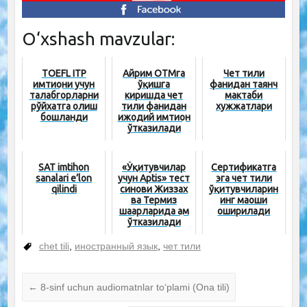
O‘xshash mavzular:
TOEFL ITP
Айрим ОТМга
Чет тили
имтиҳони учун
ўқишга
фанидан таянч
талабгорларни
киришда чет
мактаби
рўйхатга олиш
тили фанидан
хужжатлари
бошланди
ижодий имтиҳон
ўтказилади
SAT imtihon
«Ўқитувчилар
Сертификатга
sanalari e’lon
учун Aptis» тест
эга чет тили
qilindi
синови Жиззах
ўқитувчиларин
ва Термиз
инг маоши
шаҳарларида ҳам
оширилади
ўтказилади
chet tili
,
иностранный язык
,
чет тили
←
8-sinf uchun audiomatnlar to‘plami (Ona tili)