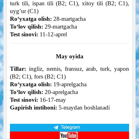
turk tili, ispan tili (B2; C1), xitoy tili (B2; C1),
uyg’ur (C1)
Roʻyxatga olish:
28-martgacha
Toʻlov qilish:
29-martgacha
Test sinovi:
11-12-aprel
May oyida
Tillar:
ingliz, nemis, fransuz, arab, turk, yapon
(B2; C1), fors (B2; C1)
Roʻyxatga olish:
19-aprelgacha
Toʻlov qilish:
20-aprelgacha
Test sinovi:
16-17-may
Gapirish imtihoni:
5-maydan boshlanadi