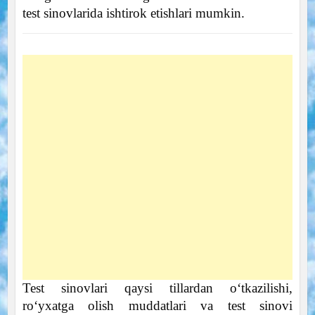
test sinovlarida ishtirok etishlari mumkin.
Test sinovlari qaysi tillardan o‘tkazilishi,
ro‘yxatga olish muddatlari va test sinovi