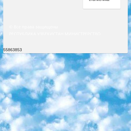
© Все права защищены
РЕСПУБЛИКА УЗБЕКИСТАН МИНИСТРЕРСТВО ДОШКОЛЬНОГО И ШКОЛЬНОГО ОБРАЗОВАНИЯ КОМАНДА в общеобразовательных учреждениях в 2023-2024 учебном году организация и проведение итоговой государственной аттестации обучающихся о Министра дошкольного и школьного образования Республики Узбекистан от 4 марта 2008 года (постановлением Минюста от 20 марта 2008 года № 1778 государственной регистрации) «Итоговое состояние учащихся общего среднего образования на основании положения об утверждении положения об аттестации общего среднего образования выпускной экзамен студентов в образовательных учреждениях в 2023-2024 учебном году В целях организации и прохождения аттестации приказываю: 1. Следующее: перечень предметов, по которым будет проводиться итоговая государственная аттестация и экзамен формы перевода согласно приложению 1; сертификаты международного образца, оценивающие уровень владения иностранными языками перечень согласно приложению 2; 2. Педагогический при специализированных образовательных учреждениях. научно-практический центр квалификации и международной оценки (Д.Давидова) 2024 г. До 25 марта: задания по предметам, по которым будет проводиться итоговая аттестация разработка и утверждение технических условий; итоговая аттестация на основании разработанного предметного задания разработка вопросов по предметам (устно и письменно), экзамен передача; общеобразовательные средние школы и специальные учебные заведения учащиеся выпускных классов школ и интернатов в агентской системе подготовка базы данных экзаменационных материалов и критериев оценки; перевод базы экзаменационных материалов на все языки обучения подать в Республиканский образовательный центр для изготовления; варианты экзаменов на основе разработанных контрольных материалов пусть будут поставлены задачи формирования. 3. Республиканский образовательный центр (Ш.Худайкулов) до 5 апреля 2024 года. до: база данных предоставленных экзаменационных материалов на все языки обучения перевод и экспертиза; для слепых, слабовидящих, глухих, слабослышащих и умственно отсталых детей учащиеся выпускных классов специализированных школ и школ-интернатов база данных экзаменационных материалов на всех преподаваемых языках подготовка критериев оценки; специализированные школы для умственно отсталых детей и технологии для учащихся выпускных классов школ-интернатов разработка соответствующих рекомендаций и критериев проведения ЕГЭ по естествознанию давать задания. 4. Педагогический при специализированных образовательных учреждениях. Научно-практический центр навыков и международной оценки (Д.Давидова), Республика образовательный центр (Худайкулов Ш.) итоговый государственный аттестационный экзамен ориентирован на творческое и логическое мышление при подготовке базы материалов учитывать введение заданий. 5. Следует отметить, что: сертификат государственного образца о знании общеобразовательного предмета и как минимум национальный уровень B1 по предметам на иностранных языках, указанным в Приложении 2. или международно признанный сертификат эквивалентного уровня студенты, изучающие определенный предмет, освобождаются от экзамена; по соответствующим предметам запланирована итоговая государственная аттестация за день до дня, путем жеребьевки Рабочей группой (в письменной форме по предметам, проводимым в форме) из числа сформированных вариантов выбрано 2 варианта; 2 выбранных варианта экзамена анонсированы на официальном сайте министерства и все выпускники по всей стране на основе этих вариантов проводит итоговую государственную аттестацию. 6. Государственное образование учащихся средних общеобразовательных учреждений. знания в соответствии с квалификационными требованиями, которые необходимо приобрести на основании стандартов итоговый (выпускной) контроль для 9 и 11 классов в целях тестирования Экзамены (далее – экзамены) состоят из предметов, перечисленных в приложении 1. будет сделано. 7. Экзамены пройдут с 26 мая по 15 июня 2024 г. (кроме науки физического воспитания). 8. Физическая для учащихся 9 классов общесредних образовательных учреждений. Экзамены по предмету «Образование, квалификация медицина» 1-6 мая 2024 года. сотрудники перевести под присмотр (с отклонениями в физическом или умственном развитии) специализированная школа для детей, школы-интернаты и со сколиозом школы-интернаты санаторного типа для больных детей исключены). 9. Он был слепым, слабовидящим и имел нарушения опорно-двигательного аппарата. экзамены в специализированных школах и интернатах для детей должны проводиться исходя из требований, предъявляемых к общеобразовательным учреждениям (физкультура кроме науки). 10. Специализированная школа для глухих и слабослышащих детей. и экзамены в интернатах и быть реализован в виде письменного теста по математике. 11. Специальность для умственно отсталых детей. Для 9 класса Родной язык и литературное письмо Государственный язык (язык обучения – узбекский). для неклассов) написано Математическое письмо Письменная/устная история Узбекистана Физическое воспитание практично Итоговый контроль Для 11 класса Написание родного языка и литературы (эссе) Математическое письмо Узбекский язык (обучение на узбекском языке) не посещающее общее среднее образование для учреждений)/Образовательное учреждение выбор письменный и устный Иностранный язык письменный/устный Письменная/устная история Узбекистана *По выбору студента:  Химия  Физика  Основы государственного права  География 10 бесплатных образовательных ресурсов - Мы составили подборку онлайн-проектов с интерактивными упражнениями, видеолекциями и статьями. Они помогут вам обрести новые и освежить старые знания бесплатно. 1. «ИНТУИТ» Старейшая образовательная площадка Рунета. Здесь вы найдёте сотни текстовых и видеокурсов на десятки различных тем — от программирования до психологии. Многие курсы подготовлены российскими университетами и крупными международными компаниями вроде Intel и Microsoft. Самостоятельное обучение бесплатное, но желающие могут оплатить услуги персональных наставников. 2. «Смартия» знакомит с актуальными профессиями и подсказывает, как им обучаться. Выбрав заинтересовавшую вас специальность — SMM-специалист, фотограф, веб-дизайнер или другую, — увидите список необходимых для неё умений. Чтобы вы могли освоить их самостоятельно, для каждого умения площадка отображает подборку ссылок на учебные материалы. Хотя «Смартия» ориентируется на русскоязычную аудиторию, часть контента всё же доступна только на английском. 3. «Лекторий Физтеха» Проект Московского физико-технического института (Физтеха). С его помощью вы можете смотреть онлайн серии лекций, записанные на видео в этом вузе. В числе доступных предметов — физика, биология, химия, информационные технологии и другие. К некоторым лекциям администрация ресурса прилагает готовые конспекты, которые можно скачивать в PDF-формате. 4. ITMOcourses Онлайн-площадка Санкт-Петербургского национального исследовательского университета информационных технологий, механики и оптики (ИТМО). Ресурс предоставляет свободный доступ к курсам, разработанным в этом вузе. Каталог материалов разбит на четыре категории: «Оптические системы и технологии», «Приборостроение и робототехника», «Информационные технологии» и «Биотехнологии». Курсы состоят из видеолекций, интерактивных демонстраций и заданий. 5. «КиберЛенинка» Электронная научная библиотека открытого доступа. Каталог площадки регулярно обрастает текстами статей из различных научных изданий. Сгруппированные по журналам и рубрикам публикации можно читать онлайн или скачивать целиком в PDF-формате. Проект нацелен на популяризацию науки за счёт открытого доступа к качественной информации. 6. «ПостНаука» На этом ресурсе публикуют подборки видеолекций, составленные экспертами из разных отраслей и объединённые общими темами. Среди них, к примеру, есть серии «Биоинформатика и геномика», «Культура средневековой Скандинавии» и Cinema Studies о теории кино. Каждая подборка лекций — логически связанная история, рассказанная экспертом от первого лица. Кроме того, на сайте появляются научно-образовательные статьи и тесты на разные темы. 7. «Newочём» Команда проекта «Newочём» отбирает самые интересные тексты из англоязычных СМИ и переводит те из них, за которые голосуют участники сообщества «ВКонтакте». По большей части это научно-популярные статьи. Редакторы придумывают лишь заголовки, в остальном содержание переводов соответствует оригиналам. Полные тексты можно читать прямо в социальной сети. 8. InternetUrok Онлайн-база материалов по основным дисциплинам школьной программы. Информация на сайте структурирована по классам, предметам и темам (урокам). Каждый урок состоит из видеолекций и конспектов. Есть также интерактивные тренажёры и тесты для закрепления пройденного материала. Даже если вы давно окончили школу, возможность повторить программу старших классов всегда может пригодиться. 9. Edutainme Ещё один ресурс об образовании. В отличие от Newtonew, как мне кажется, Edutainme больше ориентируется на представителей индустрии: педагогов, предпринимателей, разработчиков образовательных проектов. Но и любой, кто просто стремится к саморазвитию, найдёт на сайте много полезного и интересного для себя. Например, информацию о новых курсах и образовательных сервисах. 10. Newtonew Онлайн-медиа об образовании и обучении в широком смысле. Авторы Newtonew пишут об инструментах, заведениях, тактиках и стратегиях, которые помогают учить других и получать новые знания самостоятельно. На этой площадке вы найдёте новости, обзоры, аналитические мате
55863853