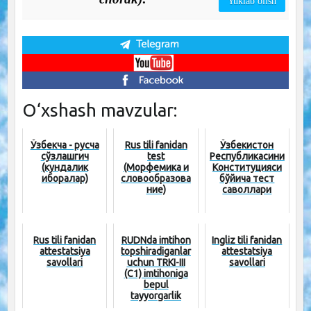
Yuklab olish
O‘xshash mavzular:
Ўзбекча - русча
Rus tili fanidan
Ўзбекистон
сўзлашгич
test
Республикасини
(кундалик
(Морфемика и
Конституцияси
иборалар)
словообразова
бўйича тест
ние)
саволлари
Rus tili fanidan
RUDNda imtihon
Ingliz tili fanidan
attestatsiya
topshiradiganlar
attestatsiya
savollari
uchun TRKI-III
savollari
(C1) imtihoniga
bepul
tayyorgarlik