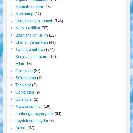
Metodik yordam
(45)
Monitoring
(12)
Ustama / oylik maosh
(146)
Milliy sertifikat
(37)
Boshlang‘ich ta’lim
(22)
Chet tili yangiliklari
(44)
Ta’lim yangiliklari
(374)
Xorijda ta’lim tizimi
(12)
E’lon
(16)
Olimpiada
(87)
So‘rovnoma
(1)
Tashkilot
(3)
Ochiq dars
(9)
Qo‘shiqlar
(1)
Malaka oshirish
(19)
Imtihonga tayyorgarlik
(63)
Foydali veb saytlar
(6)
Nizom
(37)