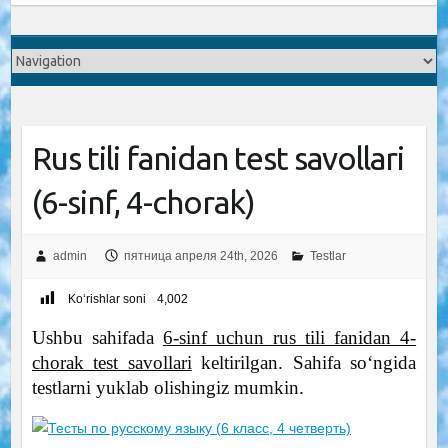
Rus tili fanidan test savollari
(6-sinf, 4-chorak)
admin
пятница апреля 24th, 2026
Testlar
Ko‘rishlar soni
4,002
Ushbu sahifada
6-sinf uchun rus tili fanidan 4-
chorak test savollari
keltirilgan. Sahifa soʻngida
testlarni yuklab olishingiz mumkin.