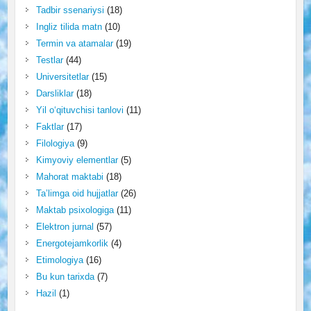
Tadbir ssenariysi
(18)
Ingliz tilida matn
(10)
Termin va atamalar
(19)
Testlar
(44)
Universitetlar
(15)
Darsliklar
(18)
Yil o‘qituvchisi tanlovi
(11)
Faktlar
(17)
Filologiya
(9)
Kimyoviy elementlar
(5)
Mahorat maktabi
(18)
Ta’limga oid hujjatlar
(26)
Maktab psixologiga
(11)
Elektron jurnal
(57)
Energotejamkorlik
(4)
Etimologiya
(16)
Bu kun tarixda
(7)
Hazil
(1)