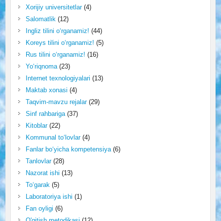
Xorijiy universitetlar
(4)
Salomatlik
(12)
Ingliz tilini o‘rganamiz!
(44)
Koreys tilini o‘rganamiz!
(5)
Rus tilini o‘rganamiz!
(16)
Yo‘riqnoma
(23)
Internet texnologiyalari
(13)
Maktab xonasi
(4)
Taqvim-mavzu rejalar
(29)
Sinf rahbariga
(37)
Kitoblar
(22)
Kommunal to‘lovlar
(4)
Fanlar bo‘yicha kompetensiya
(6)
Tanlovlar
(28)
Nazorat ishi
(13)
To‘garak
(5)
Laboratoriya ishi
(1)
Fan oyligi
(6)
O'qitish metodikasi
(12)