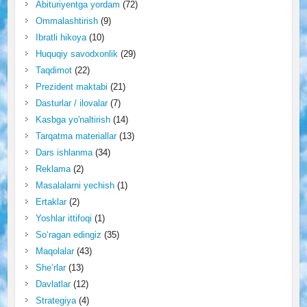
Abituriyentga yordam
(72)
Ommalashtirish
(9)
Ibratli hikoya
(10)
Huquqiy savodxonlik
(29)
Taqdimot
(22)
Prezident maktabi
(21)
Dasturlar / ilovalar
(7)
Kasbga yo'naltirish
(14)
Tarqatma materiallar
(13)
Dars ishlanma
(34)
Reklama
(2)
Masalalarni yechish
(1)
Ertaklar
(2)
Yoshlar ittifoqi
(1)
So‘ragan edingiz
(35)
Maqolalar
(43)
She’rlar
(13)
Davlatlar
(12)
Strategiya
(4)