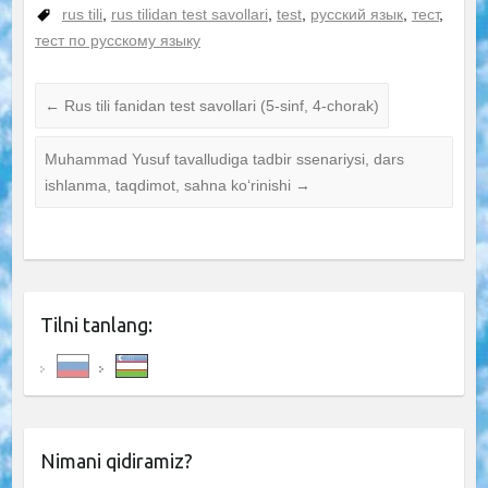
rus tili
,
rus tilidan test savollari
,
test
,
русский язык
,
тест
,
тест по русскому языку
←
Rus tili fanidan test savollari (5-sinf, 4-chorak)
Muhammad Yusuf tavalludiga tadbir ssenariysi, dars
ishlanma, taqdimot, sahna ko‘rinishi
→
Tilni tanlang:
Nimani qidiramiz?