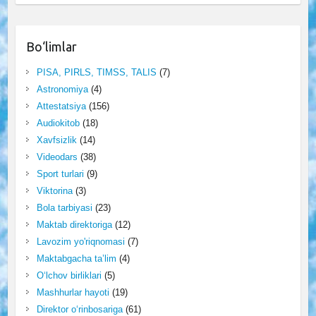
Bo‘limlar
PISA, PIRLS, TIMSS, TALIS
(7)
Astronomiya
(4)
Attestatsiya
(156)
Audiokitob
(18)
Xavfsizlik
(14)
Videodars
(38)
Sport turlari
(9)
Viktorina
(3)
Bola tarbiyasi
(23)
Maktab direktoriga
(12)
Lavozim yo'riqnomasi
(7)
Maktabgacha ta’lim
(4)
O‘lchov birliklari
(5)
Mashhurlar hayoti
(19)
Direktor o‘rinbosariga
(61)