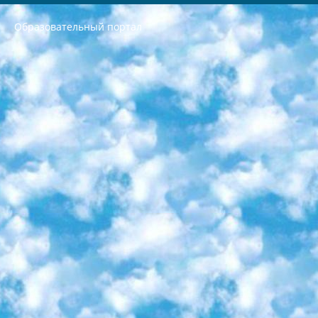
Образовательный портал
РЕСПУБЛИКА УЗБЕКИСТАН МИНИСТРЕРСТВО ДОШКОЛЬНОГО И ШКОЛЬНОГО ОБРАЗОВАНИЯ КОМАНДА в общеобразовательных учреждениях в 2023-2024 учебном году организация и проведение итоговой государственной аттестации обучающихся о Министра дошкольного и школьного образования Республики Узбекистан от 4 марта 2008 года (постановлением Минюста от 20 марта 2008 года № 1778 государственной регистрации) «Итоговое состояние учащихся общего среднего образования на основании положения об утверждении положения об аттестации общего среднего образования выпускной экзамен студентов в образовательных учреждениях в 2023-2024 учебном году В целях организации и прохождения аттестации приказываю: 1. Следующее: перечень предметов, по которым будет проводиться итоговая государственная аттестация и экзамен формы перевода согласно приложению 1; сертификаты международного образца, оценивающие уровень владения иностранными языками перечень согласно приложению 2; 2. Педагогический при специализированных образовательных учреждениях. научно-практический центр квалификации и международной оценки (Д.Давидова) 2024 г. До 25 марта: задания по предметам, по которым будет проводиться итоговая аттестация разработка и утверждение технических условий; итоговая аттестация на основании разработанного предметного задания разработка вопросов по предметам (устно и письменно), экзамен передача; общеобразовательные средние школы и специальные учебные заведения учащиеся выпускных классов школ и интернатов в агентской системе подготовка базы данных экзаменационных материалов и критериев оценки; перевод базы экзаменационных материалов на все языки обучения подать в Республиканский образовательный центр для изготовления; варианты экзаменов на основе разработанных контрольных материалов пусть будут поставлены задачи формирования. 3. Республиканский образовательный центр (Ш.Худайкулов) до 5 апреля 2024 года. до: база данных предоставленных экзаменационных материалов на все языки обучения перевод и экспертиза; для слепых, слабовидящих, глухих, слабослышащих и умственно отсталых детей учащиеся выпускных классов специализированных школ и школ-интернатов база данных экзаменационных материалов на всех преподаваемых языках подготовка критериев оценки; специализированные школы для умственно отсталых детей и технологии для учащихся выпускных классов школ-интернатов разработка соответствующих рекомендаций и критериев проведения ЕГЭ по естествознанию давать задания. 4. Педагогический при специализированных образовательных учреждениях. Научно-практический центр навыков и международной оценки (Д.Давидова), Республика образовательный центр (Худайкулов Ш.) итоговый государственный аттестационный экзамен ориентирован на творческое и логическое мышление при подготовке базы материалов учитывать введение заданий. 5. Следует отметить, что: сертификат государственного образца о знании общеобразовательного предмета и как минимум национальный уровень B1 по предметам на иностранных языках, указанным в Приложении 2. или международно признанный сертификат эквивалентного уровня студенты, изучающие определенный предмет, освобождаются от экзамена; по соответствующим предметам запланирована итоговая государственная аттестация за день до дня, путем жеребьевки Рабочей группой (в письменной форме по предметам, проводимым в форме) из числа сформированных вариантов выбрано 2 варианта; 2 выбранных варианта экзамена анонсированы на официальном сайте министерства и все выпускники по всей стране на основе этих вариантов проводит итоговую государственную аттестацию. 6. Государственное образование учащихся средних общеобразовательных учреждений. знания в соответствии с квалификационными требованиями, которые необходимо приобрести на основании стандартов итоговый (выпускной) контроль для 9 и 11 классов в целях тестирования Экзамены (далее – экзамены) состоят из предметов, перечисленных в приложении 1. будет сделано. 7. Экзамены пройдут с 26 мая по 15 июня 2024 г. (кроме науки физического воспитания). 8. Физическая для учащихся 9 классов общесредних образовательных учреждений. Экзамены по предмету «Образование, квалификация медицина» 1-6 мая 2024 года. сотрудники перевести под присмотр (с отклонениями в физическом или умственном развитии) специализированная школа для детей, школы-интернаты и со сколиозом школы-интернаты санаторного типа для больных детей исключены). 9. Он был слепым, слабовидящим и имел нарушения опорно-двигательного аппарата. экзамены в специализированных школах и интернатах для детей должны проводиться исходя из требований, предъявляемых к общеобразовательным учреждениям (физкультура кроме науки). 10. Специализированная школа для глухих и слабослышащих детей. и экзамены в интернатах и быть реализован в виде письменного теста по математике. 11. Специальность для умственно отсталых детей. Для 9 класса Родной язык и литературное письмо Государственный язык (язык обучения – узбекский). для неклассов) написано Математическое письмо Письменная/устная история Узбекистана Физическое воспитание практично Итоговый контроль Для 11 класса Написание родного языка и литературы (эссе) Математическое письмо Узбекский язык (обучение на узбекском языке) не посещающее общее среднее образование для учреждений)/Образовательное учреждение выбор письменный и устный Иностранный язык письменный/устный Письменная/устная история Узбекистана *По выбору студента:  Химия  Физика  Основы государственного права  География 10 бесплатных образовательных ресурсов - Мы составили подборку онлайн-проектов с интерактивными упражнениями, видеолекциями и статьями. Они помогут вам обрести новые и освежить старые знания бесплатно. 1. «ИНТУИТ» Старейшая образовательная площадка Рунета. Здесь вы найдёте сотни текстовых и видеокурсов на десятки различных тем — от программирования до психологии. Многие курсы подготовлены российскими университетами и крупными международными компаниями вроде Intel и Microsoft. Самостоятельное обучение бесплатное, но желающие могут оплатить услуги персональных наставников. 2. «Смартия» знакомит с актуальными профессиями и подсказывает, как им обучаться. Выбрав заинтересовавшую вас специальность — SMM-специалист, фотограф, веб-дизайнер или другую, — увидите список необходимых для неё умений. Чтобы вы могли освоить их самостоятельно, для каждого умения площадка отображает подборку ссылок на учебные материалы. Хотя «Смартия» ориентируется на русскоязычную аудиторию, часть контента всё же доступна только на английском. 3. «Лекторий Физтеха» Проект Московского физико-технического института (Физтеха). С его помощью вы можете смотреть онлайн серии лекций, записанные на видео в этом вузе. В числе доступных предметов — физика, биология, химия, информационные технологии и другие. К некоторым лекциям администрация ресурса прилагает готовые конспекты, которые можно скачивать в PDF-формате. 4. ITMOcourses Онлайн-площадка Санкт-Петербургского национального исследовательского университета информационных технологий, механики и оптики (ИТМО). Ресурс предоставляет свободный доступ к курсам, разработанным в этом вузе. Каталог материалов разбит на четыре категории: «Оптические системы и технологии», «Приборостроение и робототехника», «Информационные технологии» и «Биотехнологии». Курсы состоят из видеолекций, интерактивных демонстраций и заданий. 5. «КиберЛенинка» Электронная научная библиотека открытого доступа. Каталог площадки регулярно обрастает текстами статей из различных научных изданий. Сгруппированные по журналам и рубрикам публикации можно читать онлайн или скачивать целиком в PDF-формате. Проект нацелен на популяризацию науки за счёт открытого доступа к качественной информации. 6. «ПостНаука» На этом ресурсе публикуют подборки видеолекций, составленные экспертами из разных отраслей и объединённые общими темами. Среди них, к примеру, есть серии «Биоинформатика и геномика», «Культура средневековой Скандинавии» и Cinema Studies о теории кино. Каждая подборка лекций — логически связанная история, рассказанная экспертом от первого лица. Кроме того, на сайте появляются научно-образовательные статьи и тесты на разные темы. 7. «Newочём» Команда проекта «Newочём» отбирает самые интересные тексты из англоязычных СМИ и переводит те из них, за которые голосуют участники сообщества «ВКонтакте». По большей части это научно-популярные статьи. Редакторы придумывают лишь заголовки, в остальном содержание переводов соответствует оригиналам. Полные тексты можно читать прямо в социальной сети. 8. InternetUrok Онлайн-база материалов по основным дисциплинам школьной программы. Информация на сайте структурирована по классам, предметам и темам (урокам). Каждый урок состоит из видеолекций и конспектов. Есть также интерактивные тренажёры и тесты для закрепления пройденного материала. Даже если вы давно окончили школу, возможность повторить программу старших классов всегда может пригодиться. 9. Edutainme Ещё один ресурс об образовании. В отличие от Newtonew, как мне кажется, Edutainme больше ориентируется на представителей индустрии: педагогов, предпринимателей, разработчиков образовательных проектов. Но и любой, кто просто стремится к саморазвитию, найдёт на сайте много полезного и интересного для себя. Например, информацию о новых курсах и образовательных сервисах. 10. Newtonew Онлайн-медиа об образовании и обучении в широком смысле. Авторы Newtonew пишут об инструментах, заведениях, тактиках и стратегиях, которые помогают учить других и получать новые знания самостоятельно. На этой площадке вы найдёте новости, обзоры, аналитические мат