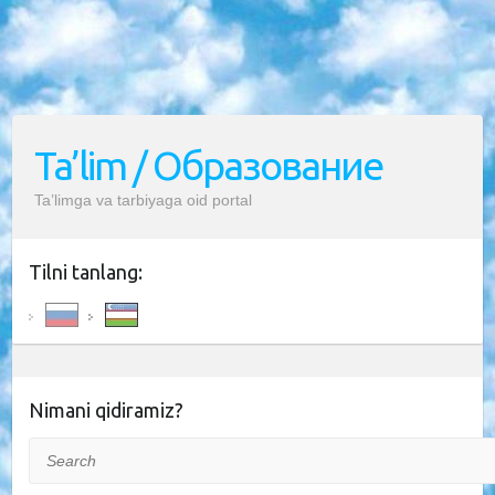
Ta’lim / Образование
Ta’limga va tarbiyaga oid portal
Tilni tanlang:
Nimani qidiramiz?
Search