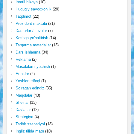
Ibratli hikoya
(10)
Huquqiy savodxonlik
(29)
Taqdimot
(22)
Prezident maktabi
(21)
Dasturlar / ilovalar
(7)
Kasbga yo'naltirish
(14)
Tarqatma materiallar
(13)
Dars ishlanma
(34)
Reklama
(2)
Masalalarni yechish
(1)
Ertaklar
(2)
Yoshlar ittifoqi
(1)
So‘ragan edingiz
(35)
Maqolalar
(43)
She’rlar
(13)
Davlatlar
(12)
Strategiya
(4)
Tadbir ssenariysi
(18)
Ingliz tilida matn
(10)