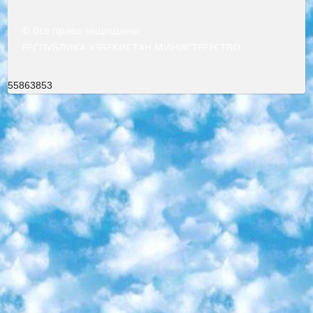
© Все права защищены
РЕСПУБЛИКА УЗБЕКИСТАН МИНИСТРЕРСТВО ДОШКОЛЬНОГО И ШКОЛЬНОГО ОБРАЗОВАНИЯ КОМАНДА в общеобразовательных учреждениях в 2023-2024 учебном году организация и проведение итоговой государственной аттестации обучающихся о Министра дошкольного и школьного образования Республики Узбекистан от 4 марта 2008 года (постановлением Минюста от 20 марта 2008 года № 1778 государственной регистрации) «Итоговое состояние учащихся общего среднего образования на основании положения об утверждении положения об аттестации общего среднего образования выпускной экзамен студентов в образовательных учреждениях в 2023-2024 учебном году В целях организации и прохождения аттестации приказываю: 1. Следующее: перечень предметов, по которым будет проводиться итоговая государственная аттестация и экзамен формы перевода согласно приложению 1; сертификаты международного образца, оценивающие уровень владения иностранными языками перечень согласно приложению 2; 2. Педагогический при специализированных образовательных учреждениях. научно-практический центр квалификации и международной оценки (Д.Давидова) 2024 г. До 25 марта: задания по предметам, по которым будет проводиться итоговая аттестация разработка и утверждение технических условий; итоговая аттестация на основании разработанного предметного задания разработка вопросов по предметам (устно и письменно), экзамен передача; общеобразовательные средние школы и специальные учебные заведения учащиеся выпускных классов школ и интернатов в агентской системе подготовка базы данных экзаменационных материалов и критериев оценки; перевод базы экзаменационных материалов на все языки обучения подать в Республиканский образовательный центр для изготовления; варианты экзаменов на основе разработанных контрольных материалов пусть будут поставлены задачи формирования. 3. Республиканский образовательный центр (Ш.Худайкулов) до 5 апреля 2024 года. до: база данных предоставленных экзаменационных материалов на все языки обучения перевод и экспертиза; для слепых, слабовидящих, глухих, слабослышащих и умственно отсталых детей учащиеся выпускных классов специализированных школ и школ-интернатов база данных экзаменационных материалов на всех преподаваемых языках подготовка критериев оценки; специализированные школы для умственно отсталых детей и технологии для учащихся выпускных классов школ-интернатов разработка соответствующих рекомендаций и критериев проведения ЕГЭ по естествознанию давать задания. 4. Педагогический при специализированных образовательных учреждениях. Научно-практический центр навыков и международной оценки (Д.Давидова), Республика образовательный центр (Худайкулов Ш.) итоговый государственный аттестационный экзамен ориентирован на творческое и логическое мышление при подготовке базы материалов учитывать введение заданий. 5. Следует отметить, что: сертификат государственного образца о знании общеобразовательного предмета и как минимум национальный уровень B1 по предметам на иностранных языках, указанным в Приложении 2. или международно признанный сертификат эквивалентного уровня студенты, изучающие определенный предмет, освобождаются от экзамена; по соответствующим предметам запланирована итоговая государственная аттестация за день до дня, путем жеребьевки Рабочей группой (в письменной форме по предметам, проводимым в форме) из числа сформированных вариантов выбрано 2 варианта; 2 выбранных варианта экзамена анонсированы на официальном сайте министерства и все выпускники по всей стране на основе этих вариантов проводит итоговую государственную аттестацию. 6. Государственное образование учащихся средних общеобразовательных учреждений. знания в соответствии с квалификационными требованиями, которые необходимо приобрести на основании стандартов итоговый (выпускной) контроль для 9 и 11 классов в целях тестирования Экзамены (далее – экзамены) состоят из предметов, перечисленных в приложении 1. будет сделано. 7. Экзамены пройдут с 26 мая по 15 июня 2024 г. (кроме науки физического воспитания). 8. Физическая для учащихся 9 классов общесредних образовательных учреждений. Экзамены по предмету «Образование, квалификация медицина» 1-6 мая 2024 года. сотрудники перевести под присмотр (с отклонениями в физическом или умственном развитии) специализированная школа для детей, школы-интернаты и со сколиозом школы-интернаты санаторного типа для больных детей исключены). 9. Он был слепым, слабовидящим и имел нарушения опорно-двигательного аппарата. экзамены в специализированных школах и интернатах для детей должны проводиться исходя из требований, предъявляемых к общеобразовательным учреждениям (физкультура кроме науки). 10. Специализированная школа для глухих и слабослышащих детей. и экзамены в интернатах и быть реализован в виде письменного теста по математике. 11. Специальность для умственно отсталых детей. Для 9 класса Родной язык и литературное письмо Государственный язык (язык обучения – узбекский). для неклассов) написано Математическое письмо Письменная/устная история Узбекистана Физическое воспитание практично Итоговый контроль Для 11 класса Написание родного языка и литературы (эссе) Математическое письмо Узбекский язык (обучение на узбекском языке) не посещающее общее среднее образование для учреждений)/Образовательное учреждение выбор письменный и устный Иностранный язык письменный/устный Письменная/устная история Узбекистана *По выбору студента:  Химия  Физика  Основы государственного права  География 10 бесплатных образовательных ресурсов - Мы составили подборку онлайн-проектов с интерактивными упражнениями, видеолекциями и статьями. Они помогут вам обрести новые и освежить старые знания бесплатно. 1. «ИНТУИТ» Старейшая образовательная площадка Рунета. Здесь вы найдёте сотни текстовых и видеокурсов на десятки различных тем — от программирования до психологии. Многие курсы подготовлены российскими университетами и крупными международными компаниями вроде Intel и Microsoft. Самостоятельное обучение бесплатное, но желающие могут оплатить услуги персональных наставников. 2. «Смартия» знакомит с актуальными профессиями и подсказывает, как им обучаться. Выбрав заинтересовавшую вас специальность — SMM-специалист, фотограф, веб-дизайнер или другую, — увидите список необходимых для неё умений. Чтобы вы могли освоить их самостоятельно, для каждого умения площадка отображает подборку ссылок на учебные материалы. Хотя «Смартия» ориентируется на русскоязычную аудиторию, часть контента всё же доступна только на английском. 3. «Лекторий Физтеха» Проект Московского физико-технического института (Физтеха). С его помощью вы можете смотреть онлайн серии лекций, записанные на видео в этом вузе. В числе доступных предметов — физика, биология, химия, информационные технологии и другие. К некоторым лекциям администрация ресурса прилагает готовые конспекты, которые можно скачивать в PDF-формате. 4. ITMOcourses Онлайн-площадка Санкт-Петербургского национального исследовательского университета информационных технологий, механики и оптики (ИТМО). Ресурс предоставляет свободный доступ к курсам, разработанным в этом вузе. Каталог материалов разбит на четыре категории: «Оптические системы и технологии», «Приборостроение и робототехника», «Информационные технологии» и «Биотехнологии». Курсы состоят из видеолекций, интерактивных демонстраций и заданий. 5. «КиберЛенинка» Электронная научная библиотека открытого доступа. Каталог площадки регулярно обрастает текстами статей из различных научных изданий. Сгруппированные по журналам и рубрикам публикации можно читать онлайн или скачивать целиком в PDF-формате. Проект нацелен на популяризацию науки за счёт открытого доступа к качественной информации. 6. «ПостНаука» На этом ресурсе публикуют подборки видеолекций, составленные экспертами из разных отраслей и объединённые общими темами. Среди них, к примеру, есть серии «Биоинформатика и геномика», «Культура средневековой Скандинавии» и Cinema Studies о теории кино. Каждая подборка лекций — логически связанная история, рассказанная экспертом от первого лица. Кроме того, на сайте появляются научно-образовательные статьи и тесты на разные темы. 7. «Newочём» Команда проекта «Newочём» отбирает самые интересные тексты из англоязычных СМИ и переводит те из них, за которые голосуют участники сообщества «ВКонтакте». По большей части это научно-популярные статьи. Редакторы придумывают лишь заголовки, в остальном содержание переводов соответствует оригиналам. Полные тексты можно читать прямо в социальной сети. 8. InternetUrok Онлайн-база материалов по основным дисциплинам школьной программы. Информация на сайте структурирована по классам, предметам и темам (урокам). Каждый урок состоит из видеолекций и конспектов. Есть также интерактивные тренажёры и тесты для закрепления пройденного материала. Даже если вы давно окончили школу, возможность повторить программу старших классов всегда может пригодиться. 9. Edutainme Ещё один ресурс об образовании. В отличие от Newtonew, как мне кажется, Edutainme больше ориентируется на представителей индустрии: педагогов, предпринимателей, разработчиков образовательных проектов. Но и любой, кто просто стремится к саморазвитию, найдёт на сайте много полезного и интересного для себя. Например, информацию о новых курсах и образовательных сервисах. 10. Newtonew Онлайн-медиа об образовании и обучении в широком смысле. Авторы Newtonew пишут об инструментах, заведениях, тактиках и стратегиях, которые помогают учить других и получать новые знания самостоятельно. На этой площадке вы найдёте новости, обзоры, аналитические мате
55863853