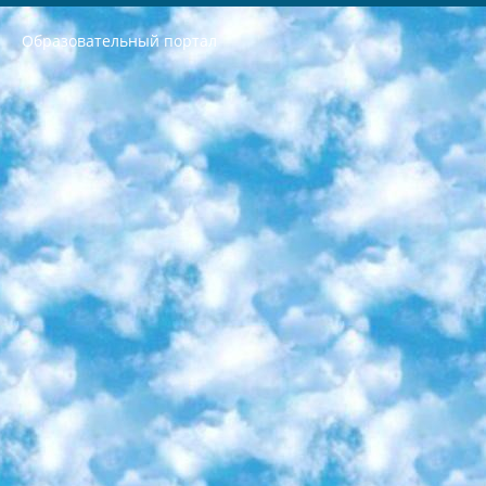
Образовательный портал
РЕСПУБЛИКА УЗБЕКИСТАН МИНИСТРЕРСТВО ДОШКОЛЬНОГО И ШКОЛЬНОГО ОБРАЗОВАНИЯ КОМАНДА в общеобразовательных учреждениях в 2023-2024 учебном году организация и проведение итоговой государственной аттестации обучающихся о Министра дошкольного и школьного образования Республики Узбекистан от 4 марта 2008 года (постановлением Минюста от 20 марта 2008 года № 1778 государственной регистрации) «Итоговое состояние учащихся общего среднего образования на основании положения об утверждении положения об аттестации общего среднего образования выпускной экзамен студентов в образовательных учреждениях в 2023-2024 учебном году В целях организации и прохождения аттестации приказываю: 1. Следующее: перечень предметов, по которым будет проводиться итоговая государственная аттестация и экзамен формы перевода согласно приложению 1; сертификаты международного образца, оценивающие уровень владения иностранными языками перечень согласно приложению 2; 2. Педагогический при специализированных образовательных учреждениях. научно-практический центр квалификации и международной оценки (Д.Давидова) 2024 г. До 25 марта: задания по предметам, по которым будет проводиться итоговая аттестация разработка и утверждение технических условий; итоговая аттестация на основании разработанного предметного задания разработка вопросов по предметам (устно и письменно), экзамен передача; общеобразовательные средние школы и специальные учебные заведения учащиеся выпускных классов школ и интернатов в агентской системе подготовка базы данных экзаменационных материалов и критериев оценки; перевод базы экзаменационных материалов на все языки обучения подать в Республиканский образовательный центр для изготовления; варианты экзаменов на основе разработанных контрольных материалов пусть будут поставлены задачи формирования. 3. Республиканский образовательный центр (Ш.Худайкулов) до 5 апреля 2024 года. до: база данных предоставленных экзаменационных материалов на все языки обучения перевод и экспертиза; для слепых, слабовидящих, глухих, слабослышащих и умственно отсталых детей учащиеся выпускных классов специализированных школ и школ-интернатов база данных экзаменационных материалов на всех преподаваемых языках подготовка критериев оценки; специализированные школы для умственно отсталых детей и технологии для учащихся выпускных классов школ-интернатов разработка соответствующих рекомендаций и критериев проведения ЕГЭ по естествознанию давать задания. 4. Педагогический при специализированных образовательных учреждениях. Научно-практический центр навыков и международной оценки (Д.Давидова), Республика образовательный центр (Худайкулов Ш.) итоговый государственный аттестационный экзамен ориентирован на творческое и логическое мышление при подготовке базы материалов учитывать введение заданий. 5. Следует отметить, что: сертификат государственного образца о знании общеобразовательного предмета и как минимум национальный уровень B1 по предметам на иностранных языках, указанным в Приложении 2. или международно признанный сертификат эквивалентного уровня студенты, изучающие определенный предмет, освобождаются от экзамена; по соответствующим предметам запланирована итоговая государственная аттестация за день до дня, путем жеребьевки Рабочей группой (в письменной форме по предметам, проводимым в форме) из числа сформированных вариантов выбрано 2 варианта; 2 выбранных варианта экзамена анонсированы на официальном сайте министерства и все выпускники по всей стране на основе этих вариантов проводит итоговую государственную аттестацию. 6. Государственное образование учащихся средних общеобразовательных учреждений. знания в соответствии с квалификационными требованиями, которые необходимо приобрести на основании стандартов итоговый (выпускной) контроль для 9 и 11 классов в целях тестирования Экзамены (далее – экзамены) состоят из предметов, перечисленных в приложении 1. будет сделано. 7. Экзамены пройдут с 26 мая по 15 июня 2024 г. (кроме науки физического воспитания). 8. Физическая для учащихся 9 классов общесредних образовательных учреждений. Экзамены по предмету «Образование, квалификация медицина» 1-6 мая 2024 года. сотрудники перевести под присмотр (с отклонениями в физическом или умственном развитии) специализированная школа для детей, школы-интернаты и со сколиозом школы-интернаты санаторного типа для больных детей исключены). 9. Он был слепым, слабовидящим и имел нарушения опорно-двигательного аппарата. экзамены в специализированных школах и интернатах для детей должны проводиться исходя из требований, предъявляемых к общеобразовательным учреждениям (физкультура кроме науки). 10. Специализированная школа для глухих и слабослышащих детей. и экзамены в интернатах и быть реализован в виде письменного теста по математике. 11. Специальность для умственно отсталых детей. Для 9 класса Родной язык и литературное письмо Государственный язык (язык обучения – узбекский). для неклассов) написано Математическое письмо Письменная/устная история Узбекистана Физическое воспитание практично Итоговый контроль Для 11 класса Написание родного языка и литературы (эссе) Математическое письмо Узбекский язык (обучение на узбекском языке) не посещающее общее среднее образование для учреждений)/Образовательное учреждение выбор письменный и устный Иностранный язык письменный/устный Письменная/устная история Узбекистана *По выбору студента:  Химия  Физика  Основы государственного права  География 10 бесплатных образовательных ресурсов - Мы составили подборку онлайн-проектов с интерактивными упражнениями, видеолекциями и статьями. Они помогут вам обрести новые и освежить старые знания бесплатно. 1. «ИНТУИТ» Старейшая образовательная площадка Рунета. Здесь вы найдёте сотни текстовых и видеокурсов на десятки различных тем — от программирования до психологии. Многие курсы подготовлены российскими университетами и крупными международными компаниями вроде Intel и Microsoft. Самостоятельное обучение бесплатное, но желающие могут оплатить услуги персональных наставников. 2. «Смартия» знакомит с актуальными профессиями и подсказывает, как им обучаться. Выбрав заинтересовавшую вас специальность — SMM-специалист, фотограф, веб-дизайнер или другую, — увидите список необходимых для неё умений. Чтобы вы могли освоить их самостоятельно, для каждого умения площадка отображает подборку ссылок на учебные материалы. Хотя «Смартия» ориентируется на русскоязычную аудиторию, часть контента всё же доступна только на английском. 3. «Лекторий Физтеха» Проект Московского физико-технического института (Физтеха). С его помощью вы можете смотреть онлайн серии лекций, записанные на видео в этом вузе. В числе доступных предметов — физика, биология, химия, информационные технологии и другие. К некоторым лекциям администрация ресурса прилагает готовые конспекты, которые можно скачивать в PDF-формате. 4. ITMOcourses Онлайн-площадка Санкт-Петербургского национального исследовательского университета информационных технологий, механики и оптики (ИТМО). Ресурс предоставляет свободный доступ к курсам, разработанным в этом вузе. Каталог материалов разбит на четыре категории: «Оптические системы и технологии», «Приборостроение и робототехника», «Информационные технологии» и «Биотехнологии». Курсы состоят из видеолекций, интерактивных демонстраций и заданий. 5. «КиберЛенинка» Электронная научная библиотека открытого доступа. Каталог площадки регулярно обрастает текстами статей из различных научных изданий. Сгруппированные по журналам и рубрикам публикации можно читать онлайн или скачивать целиком в PDF-формате. Проект нацелен на популяризацию науки за счёт открытого доступа к качественной информации. 6. «ПостНаука» На этом ресурсе публикуют подборки видеолекций, составленные экспертами из разных отраслей и объединённые общими темами. Среди них, к примеру, есть серии «Биоинформатика и геномика», «Культура средневековой Скандинавии» и Cinema Studies о теории кино. Каждая подборка лекций — логически связанная история, рассказанная экспертом от первого лица. Кроме того, на сайте появляются научно-образовательные статьи и тесты на разные темы. 7. «Newочём» Команда проекта «Newочём» отбирает самые интересные тексты из англоязычных СМИ и переводит те из них, за которые голосуют участники сообщества «ВКонтакте». По большей части это научно-популярные статьи. Редакторы придумывают лишь заголовки, в остальном содержание переводов соответствует оригиналам. Полные тексты можно читать прямо в социальной сети. 8. InternetUrok Онлайн-база материалов по основным дисциплинам школьной программы. Информация на сайте структурирована по классам, предметам и темам (урокам). Каждый урок состоит из видеолекций и конспектов. Есть также интерактивные тренажёры и тесты для закрепления пройденного материала. Даже если вы давно окончили школу, возможность повторить программу старших классов всегда может пригодиться. 9. Edutainme Ещё один ресурс об образовании. В отличие от Newtonew, как мне кажется, Edutainme больше ориентируется на представителей индустрии: педагогов, предпринимателей, разработчиков образовательных проектов. Но и любой, кто просто стремится к саморазвитию, найдёт на сайте много полезного и интересного для себя. Например, информацию о новых курсах и образовательных сервисах. 10. Newtonew Онлайн-медиа об образовании и обучении в широком смысле. Авторы Newtonew пишут об инструментах, заведениях, тактиках и стратегиях, которые помогают учить других и получать новые знания самостоятельно. На этой площадке вы найдёте новости, обзоры, аналитические мат