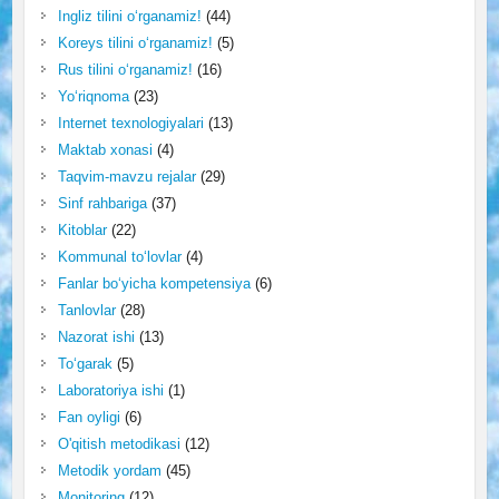
Ingliz tilini o‘rganamiz!
(44)
Koreys tilini o‘rganamiz!
(5)
Rus tilini o‘rganamiz!
(16)
Yo‘riqnoma
(23)
Internet texnologiyalari
(13)
Maktab xonasi
(4)
Taqvim-mavzu rejalar
(29)
Sinf rahbariga
(37)
Kitoblar
(22)
Kommunal to‘lovlar
(4)
Fanlar bo‘yicha kompetensiya
(6)
Tanlovlar
(28)
Nazorat ishi
(13)
To‘garak
(5)
Laboratoriya ishi
(1)
Fan oyligi
(6)
O'qitish metodikasi
(12)
Metodik yordam
(45)
Monitoring
(12)