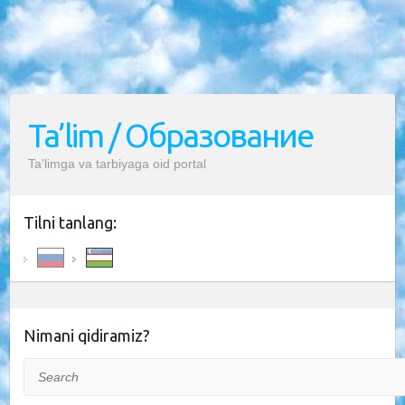
Ta’lim / Образование
Ta’limga va tarbiyaga oid portal
Tilni tanlang:
Nimani qidiramiz?
Search