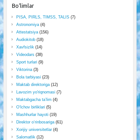
Bo‘limlar
PISA, PIRLS, TIMSS, TALIS
(7)
Astronomiya
(4)
Attestatsiya
(156)
Audiokitob
(18)
Xavfsizlik
(14)
Videodars
(38)
Sport turlari
(9)
Viktorina
(3)
Bola tarbiyasi
(23)
Maktab direktoriga
(12)
Lavozim yo'riqnomasi
(7)
Maktabgacha ta’lim
(4)
O‘lchov birliklari
(5)
Mashhurlar hayoti
(19)
Direktor o‘rinbosariga
(61)
Xorijiy universitetlar
(4)
Salomatlik
(12)