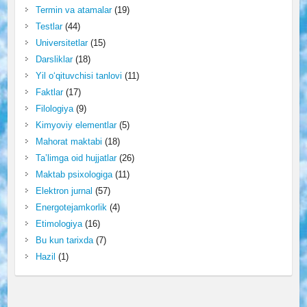
Termin va atamalar
(19)
Testlar
(44)
Universitetlar
(15)
Darsliklar
(18)
Yil o‘qituvchisi tanlovi
(11)
Faktlar
(17)
Filologiya
(9)
Kimyoviy elementlar
(5)
Mahorat maktabi
(18)
Ta’limga oid hujjatlar
(26)
Maktab psixologiga
(11)
Elektron jurnal
(57)
Energotejamkorlik
(4)
Etimologiya
(16)
Bu kun tarixda
(7)
Hazil
(1)