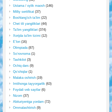
Ustama / oylik maosh
(146)
Milliy sertifikat
(37)
Boshlang‘ich ta’lim
(22)
Chet tili yangiliklari
(44)
Ta’lim yangiliklari
(374)
Xorijda ta’lim tizimi
(12)
E’lon
(16)
Olimpiada
(87)
So‘rovnoma
(1)
Tashkilot
(3)
Ochiq dars
(9)
Qo‘shiqlar
(1)
Malaka oshirish
(19)
Imtihonga tayyorgarlik
(63)
Foydali veb saytlar
(6)
Nizom
(37)
Abituriyentga yordam
(72)
Ommalashtirish
(9)