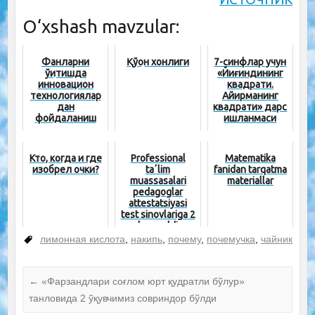
O‘xshash mavzular:
Фанларни
Қўқон хонлиги
7-синфлар учун
ўқитишда
«Йиғиндининг
инновацион
квадрати.
технологиялар
Айирманинг
дан
квадрати» дарс
фойдаланиш
ишланмаси
Кто, когда и где
Professional
Matematika
изобрел очки?
taʼlim
fanidan tarqatma
muassasalari
materiallar
pedagoglar
attestatsiyasi
test sinovlariga 2
kun qoldi
лимонная кислота
,
накипь
,
почему
,
почемучка
,
чайник
←
«Фарзандлари соғлом юрт қудратли бўлур»
танловида 2 ўқувчимиз совриндор бўлди