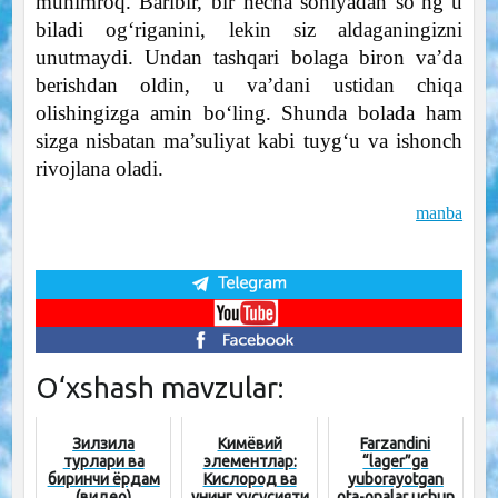
muhimroq. Baribir, bir necha soniyadan so‘ng u
biladi og‘riganini, lekin siz aldaganingizni
unutmaydi. Undan tashqari bolaga biron va’da
berishdan oldin, u va’dani ustidan chiqa
olishingizga amin bo‘ling. Shunda bolada ham
sizga nisbatan ma’suliyat kabi tuyg‘u va ishonch
rivojlana oladi.
manba
O‘xshash mavzular:
Зилзила
Кимёвий
Farzandini
турлари ва
элементлар:
“lager”ga
биринчи ёрдам
Кислород ва
yuborayotgan
(видео)
унинг хусусияти
ota-onalar uchun