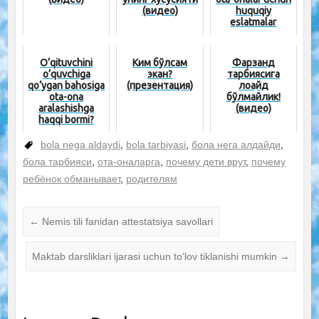
(видео)
huquqiy
eslatmalar
O‘qituvchini
Ким бўлсам
Фарзанд
o‘quvchiga
экан?
тарбиясига
qo‘ygan bahosiga
(презентация)
лоқайд
ota-ona
бўлмайлик!
aralashishga
(видео)
haqqi bormi?
bola nega aldaydi
,
bola tarbiyasi
,
бола нега алдайди
,
бола тарбияси
,
ота-оналарга
,
почему дети врут
,
почему
ребёнок обманывает
,
родителям
←
Nemis tili fanidan attestatsiya savollari
Maktab darsliklari ijarasi uchun to‘lov tiklanishi mumkin
→