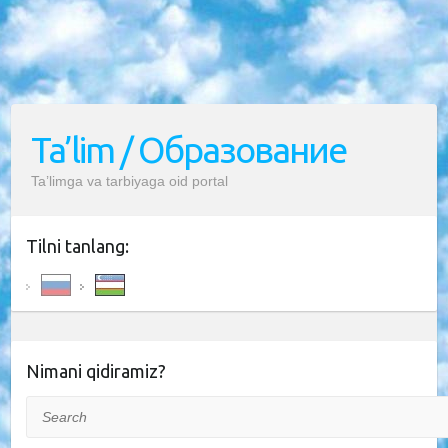
Ta’lim / Образование
Ta’limga va tarbiyaga oid portal
Tilni tanlang:
Nimani qidiramiz?
Search