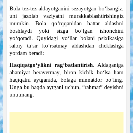
Bola tez-tez aldayotganini sezayotgan bo‘lsangiz,
uni jazolab vaziyatni murakkablashtirishingiz
mumkin. Bola qo‘rqqanidan battar aldashni
boshlaydi yoki sizga bo‘lgan ishonchini
yo‘qotadi. Quyidagi yo‘llar bolani psixikasiga
salbiy ta’sir ko‘rsatmay aldashdan cheklashga
yordam beradi:
Haqiqatgo‘ylikni rag‘batlantirish
. Aldaganiga
ahamiyat beravermay, biron kichik bo‘lsa ham
haqiqatni aytganida, bolaga minnatdor bo‘ling.
Unga bu haqda aytgani uchun, “rahmat” deyishni
unutmang.