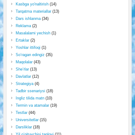
Kasbga yo'naltirish
(14)
Tarqatma materiallar
(13)
Dars ishlanma
(34)
Reklama
(2)
Masalalarni yechish
(1)
Ertaklar
(2)
Yoshlar ittifoqi
(1)
So‘ragan edingiz
(35)
Maqolalar
(43)
She’rlar
(13)
Davlatlar
(12)
Strategiya
(4)
Tadbir ssenariysi
(18)
Ingliz tilida matn
(10)
Termin va atamalar
(19)
Testlar
(44)
Universitetlar
(15)
Darsliklar
(18)
Yil o‘qituvchisi tanlovi
(11)