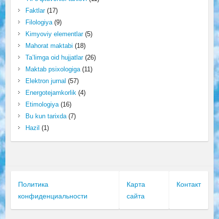
Faktlar
(17)
Filologiya
(9)
Kimyoviy elementlar
(5)
Mahorat maktabi
(18)
Ta’limga oid hujjatlar
(26)
Maktab psixologiga
(11)
Elektron jurnal
(57)
Energotejamkorlik
(4)
Etimologiya
(16)
Bu kun tarixda
(7)
Hazil
(1)
Политика
Карта
Контакт
конфиденциальности
сайта