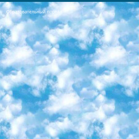
Образовательный портал
РЕСПУБЛИКА УЗБЕКИСТАН МИНИСТРЕРСТВО ДОШКОЛЬНОГО И ШКОЛЬНОГО ОБРАЗОВАНИЯ КОМАНДА в общеобразовательных учреждениях в 2023-2024 учебном году организация и проведение итоговой государственной аттестации обучающихся о Министра дошкольного и школьного образования Республики Узбекистан от 4 марта 2008 года (постановлением Минюста от 20 марта 2008 года № 1778 государственной регистрации) «Итоговое состояние учащихся общего среднего образования на основании положения об утверждении положения об аттестации общего среднего образования выпускной экзамен студентов в образовательных учреждениях в 2023-2024 учебном году В целях организации и прохождения аттестации приказываю: 1. Следующее: перечень предметов, по которым будет проводиться итоговая государственная аттестация и экзамен формы перевода согласно приложению 1; сертификаты международного образца, оценивающие уровень владения иностранными языками перечень согласно приложению 2; 2. Педагогический при специализированных образовательных учреждениях. научно-практический центр квалификации и международной оценки (Д.Давидова) 2024 г. До 25 марта: задания по предметам, по которым будет проводиться итоговая аттестация разработка и утверждение технических условий; итоговая аттестация на основании разработанного предметного задания разработка вопросов по предметам (устно и письменно), экзамен передача; общеобразовательные средние школы и специальные учебные заведения учащиеся выпускных классов школ и интернатов в агентской системе подготовка базы данных экзаменационных материалов и критериев оценки; перевод базы экзаменационных материалов на все языки обучения подать в Республиканский образовательный центр для изготовления; варианты экзаменов на основе разработанных контрольных материалов пусть будут поставлены задачи формирования. 3. Республиканский образовательный центр (Ш.Худайкулов) до 5 апреля 2024 года. до: база данных предоставленных экзаменационных материалов на все языки обучения перевод и экспертиза; для слепых, слабовидящих, глухих, слабослышащих и умственно отсталых детей учащиеся выпускных классов специализированных школ и школ-интернатов база данных экзаменационных материалов на всех преподаваемых языках подготовка критериев оценки; специализированные школы для умственно отсталых детей и технологии для учащихся выпускных классов школ-интернатов разработка соответствующих рекомендаций и критериев проведения ЕГЭ по естествознанию давать задания. 4. Педагогический при специализированных образовательных учреждениях. Научно-практический центр навыков и международной оценки (Д.Давидова), Республика образовательный центр (Худайкулов Ш.) итоговый государственный аттестационный экзамен ориентирован на творческое и логическое мышление при подготовке базы материалов учитывать введение заданий. 5. Следует отметить, что: сертификат государственного образца о знании общеобразовательного предмета и как минимум национальный уровень B1 по предметам на иностранных языках, указанным в Приложении 2. или международно признанный сертификат эквивалентного уровня студенты, изучающие определенный предмет, освобождаются от экзамена; по соответствующим предметам запланирована итоговая государственная аттестация за день до дня, путем жеребьевки Рабочей группой (в письменной форме по предметам, проводимым в форме) из числа сформированных вариантов выбрано 2 варианта; 2 выбранных варианта экзамена анонсированы на официальном сайте министерства и все выпускники по всей стране на основе этих вариантов проводит итоговую государственную аттестацию. 6. Государственное образование учащихся средних общеобразовательных учреждений. знания в соответствии с квалификационными требованиями, которые необходимо приобрести на основании стандартов итоговый (выпускной) контроль для 9 и 11 классов в целях тестирования Экзамены (далее – экзамены) состоят из предметов, перечисленных в приложении 1. будет сделано. 7. Экзамены пройдут с 26 мая по 15 июня 2024 г. (кроме науки физического воспитания). 8. Физическая для учащихся 9 классов общесредних образовательных учреждений. Экзамены по предмету «Образование, квалификация медицина» 1-6 мая 2024 года. сотрудники перевести под присмотр (с отклонениями в физическом или умственном развитии) специализированная школа для детей, школы-интернаты и со сколиозом школы-интернаты санаторного типа для больных детей исключены). 9. Он был слепым, слабовидящим и имел нарушения опорно-двигательного аппарата. экзамены в специализированных школах и интернатах для детей должны проводиться исходя из требований, предъявляемых к общеобразовательным учреждениям (физкультура кроме науки). 10. Специализированная школа для глухих и слабослышащих детей. и экзамены в интернатах и быть реализован в виде письменного теста по математике. 11. Специальность для умственно отсталых детей. Для 9 класса Родной язык и литературное письмо Государственный язык (язык обучения – узбекский). для неклассов) написано Математическое письмо Письменная/устная история Узбекистана Физическое воспитание практично Итоговый контроль Для 11 класса Написание родного языка и литературы (эссе) Математическое письмо Узбекский язык (обучение на узбекском языке) не посещающее общее среднее образование для учреждений)/Образовательное учреждение выбор письменный и устный Иностранный язык письменный/устный Письменная/устная история Узбекистана *По выбору студента:  Химия  Физика  Основы государственного права  География 10 бесплатных образовательных ресурсов - Мы составили подборку онлайн-проектов с интерактивными упражнениями, видеолекциями и статьями. Они помогут вам обрести новые и освежить старые знания бесплатно. 1. «ИНТУИТ» Старейшая образовательная площадка Рунета. Здесь вы найдёте сотни текстовых и видеокурсов на десятки различных тем — от программирования до психологии. Многие курсы подготовлены российскими университетами и крупными международными компаниями вроде Intel и Microsoft. Самостоятельное обучение бесплатное, но желающие могут оплатить услуги персональных наставников. 2. «Смартия» знакомит с актуальными профессиями и подсказывает, как им обучаться. Выбрав заинтересовавшую вас специальность — SMM-специалист, фотограф, веб-дизайнер или другую, — увидите список необходимых для неё умений. Чтобы вы могли освоить их самостоятельно, для каждого умения площадка отображает подборку ссылок на учебные материалы. Хотя «Смартия» ориентируется на русскоязычную аудиторию, часть контента всё же доступна только на английском. 3. «Лекторий Физтеха» Проект Московского физико-технического института (Физтеха). С его помощью вы можете смотреть онлайн серии лекций, записанные на видео в этом вузе. В числе доступных предметов — физика, биология, химия, информационные технологии и другие. К некоторым лекциям администрация ресурса прилагает готовые конспекты, которые можно скачивать в PDF-формате. 4. ITMOcourses Онлайн-площадка Санкт-Петербургского национального исследовательского университета информационных технологий, механики и оптики (ИТМО). Ресурс предоставляет свободный доступ к курсам, разработанным в этом вузе. Каталог материалов разбит на четыре категории: «Оптические системы и технологии», «Приборостроение и робототехника», «Информационные технологии» и «Биотехнологии». Курсы состоят из видеолекций, интерактивных демонстраций и заданий. 5. «КиберЛенинка» Электронная научная библиотека открытого доступа. Каталог площадки регулярно обрастает текстами статей из различных научных изданий. Сгруппированные по журналам и рубрикам публикации можно читать онлайн или скачивать целиком в PDF-формате. Проект нацелен на популяризацию науки за счёт открытого доступа к качественной информации. 6. «ПостНаука» На этом ресурсе публикуют подборки видеолекций, составленные экспертами из разных отраслей и объединённые общими темами. Среди них, к примеру, есть серии «Биоинформатика и геномика», «Культура средневековой Скандинавии» и Cinema Studies о теории кино. Каждая подборка лекций — логически связанная история, рассказанная экспертом от первого лица. Кроме того, на сайте появляются научно-образовательные статьи и тесты на разные темы. 7. «Newочём» Команда проекта «Newочём» отбирает самые интересные тексты из англоязычных СМИ и переводит те из них, за которые голосуют участники сообщества «ВКонтакте». По большей части это научно-популярные статьи. Редакторы придумывают лишь заголовки, в остальном содержание переводов соответствует оригиналам. Полные тексты можно читать прямо в социальной сети. 8. InternetUrok Онлайн-база материалов по основным дисциплинам школьной программы. Информация на сайте структурирована по классам, предметам и темам (урокам). Каждый урок состоит из видеолекций и конспектов. Есть также интерактивные тренажёры и тесты для закрепления пройденного материала. Даже если вы давно окончили школу, возможность повторить программу старших классов всегда может пригодиться. 9. Edutainme Ещё один ресурс об образовании. В отличие от Newtonew, как мне кажется, Edutainme больше ориентируется на представителей индустрии: педагогов, предпринимателей, разработчиков образовательных проектов. Но и любой, кто просто стремится к саморазвитию, найдёт на сайте много полезного и интересного для себя. Например, информацию о новых курсах и образовательных сервисах. 10. Newtonew Онлайн-медиа об образовании и обучении в широком смысле. Авторы Newtonew пишут об инструментах, заведениях, тактиках и стратегиях, которые помогают учить других и получать новые знания самостоятельно. На этой площадке вы найдёте новости, обзоры, аналитические мат