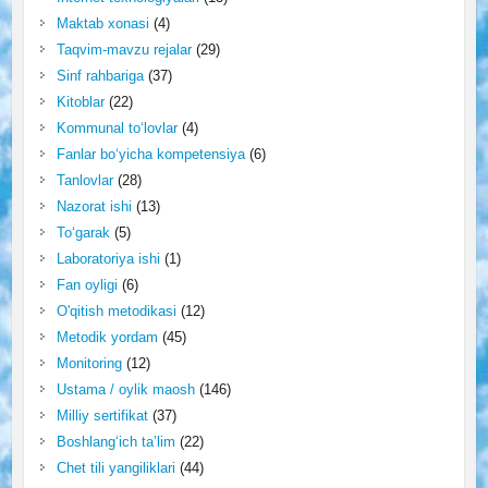
Maktab xonasi
(4)
Taqvim-mavzu rejalar
(29)
Sinf rahbariga
(37)
Kitoblar
(22)
Kommunal to‘lovlar
(4)
Fanlar bo‘yicha kompetensiya
(6)
Tanlovlar
(28)
Nazorat ishi
(13)
To‘garak
(5)
Laboratoriya ishi
(1)
Fan oyligi
(6)
O'qitish metodikasi
(12)
Metodik yordam
(45)
Monitoring
(12)
Ustama / oylik maosh
(146)
Milliy sertifikat
(37)
Boshlang‘ich ta’lim
(22)
Chet tili yangiliklari
(44)