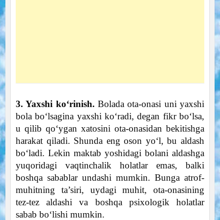
3. Yaxshi ko‘rinish.
Bolada ota-onasi uni yaxshi
bola bo‘lsagina yaxshi ko‘radi, degan fikr bo‘lsa,
u qilib qo‘ygan xatosini ota-onasidan bekitishga
harakat qiladi. Shunda eng oson yo‘l, bu aldash
bo‘ladi. Lekin maktab yoshidagi bolani aldashga
yuqoridagi vaqtinchalik holatlar emas, balki
boshqa sabablar undashi mumkin. Bunga atrof-
muhitning ta’siri, uydagi muhit, ota-onasining
tez-tez aldashi va boshqa psixologik holatlar
sabab bo‘lishi mumkin.