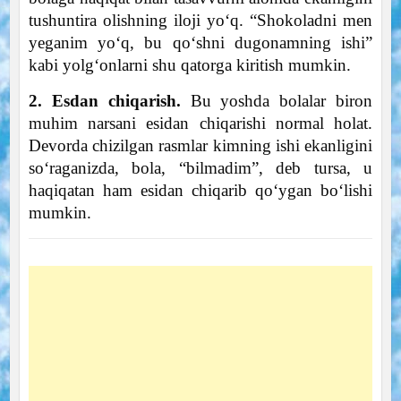
tushuntira olishning iloji yo‘q. “Shokoladni men
yeganim yo‘q, bu qo‘shni dugonamning ishi”
kabi yolg‘onlarni shu qatorga kiritish mumkin.
2. Esdan chiqarish.
Bu yoshda bolalar biron
muhim narsani esidan chiqarishi normal holat.
Devorda chizilgan rasmlar kimning ishi ekanligini
so‘raganizda, bola, “bilmadim”, deb tursa, u
haqiqatan ham esidan chiqarib qo‘ygan bo‘lishi
mumkin.