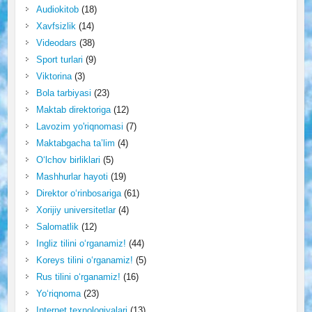
Audiokitob
(18)
Xavfsizlik
(14)
Videodars
(38)
Sport turlari
(9)
Viktorina
(3)
Bola tarbiyasi
(23)
Maktab direktoriga
(12)
Lavozim yo'riqnomasi
(7)
Maktabgacha ta’lim
(4)
O‘lchov birliklari
(5)
Mashhurlar hayoti
(19)
Direktor o‘rinbosariga
(61)
Xorijiy universitetlar
(4)
Salomatlik
(12)
Ingliz tilini o‘rganamiz!
(44)
Koreys tilini o‘rganamiz!
(5)
Rus tilini o‘rganamiz!
(16)
Yo‘riqnoma
(23)
Internet texnologiyalari
(13)