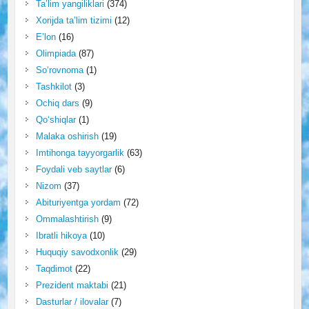
Ta’lim yangiliklari
(374)
Xorijda ta’lim tizimi
(12)
E’lon
(16)
Olimpiada
(87)
So‘rovnoma
(1)
Tashkilot
(3)
Ochiq dars
(9)
Qo‘shiqlar
(1)
Malaka oshirish
(19)
Imtihonga tayyorgarlik
(63)
Foydali veb saytlar
(6)
Nizom
(37)
Abituriyentga yordam
(72)
Ommalashtirish
(9)
Ibratli hikoya
(10)
Huquqiy savodxonlik
(29)
Taqdimot
(22)
Prezident maktabi
(21)
Dasturlar / ilovalar
(7)