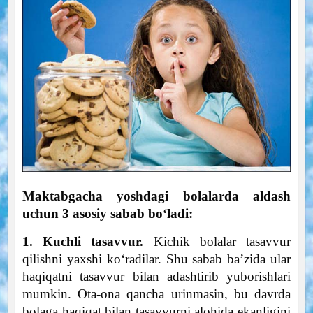
Maktabgacha yoshdagi bolalarda aldash
uchun 3 asosiy sabab bo‘ladi:
1. Kuchli tasavvur.
Kichik bolalar tasavvur
qilishni yaxshi ko‘radilar. Shu sabab ba’zida ular
haqiqatni tasavvur bilan adashtirib yuborishlari
mumkin. Ota-ona qancha urinmasin, bu davrda
bolaga haqiqat bilan tasavvurni alohida ekanligini