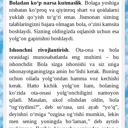
Boladan ko‘p narsa kutmaslik
. Bolaga yoshiga
nisbatan ko‘proq va qiyinroq shart va qoidalarni
yuklab qo‘yish to‘g‘ri emas. Jismonan sizning
talablaringizni bajara olmagan bola, o‘zini kamsita
boshlaydi. Sizning oldingizda oqlanish uchun esa
yolg‘on gapirishni boshlaydi.
Ishonchni rivojlantirish
. Ota-ona va bola
orasidagi munosabatlarda eng muhimi – bu
ishonchdir. Bola sizga ishonishi va siz unga
ishonayotganingizga amin bo‘lishi kerak. Buning
uchun oilada yolg‘ondan hamma voz kechishi
kerak. Hatto kichik yolg‘on ham, bolaning
ko‘zida ota-onasi yolg‘onchiligini namoyon
qiladi. Masalan, ukol olishdan oldin, bola
“og‘riydimi?”, deb so‘rasa, uni ayab “yo‘q”,
deyishni o‘rniga “ozgina og‘rishi mumkin, lekin
men sening yoningda bo‘laman,” deb aytish