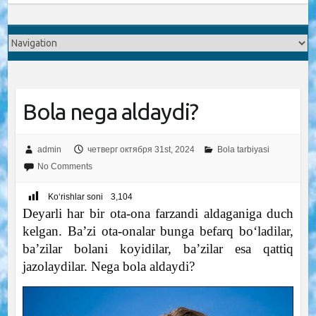
Bola nega aldaydi?
admin
четверг октября 31st, 2024
Bola tarbiyasi
No Comments
Ko‘rishlar soni
3,104
Deyarli har bir ota-ona farzandi aldaganiga duch
kelgan. Ba’zi ota-onalar bunga befarq bo‘ladilar,
ba’zilar bolani koyidilar, ba’zilar esa qattiq
jazolaydilar. Nega bola aldaydi?