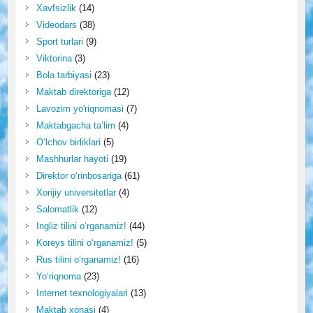
Xavfsizlik
(14)
Videodars
(38)
Sport turlari
(9)
Viktorina
(3)
Bola tarbiyasi
(23)
Maktab direktoriga
(12)
Lavozim yo'riqnomasi
(7)
Maktabgacha ta’lim
(4)
O‘lchov birliklari
(5)
Mashhurlar hayoti
(19)
Direktor o‘rinbosariga
(61)
Xorijiy universitetlar
(4)
Salomatlik
(12)
Ingliz tilini o‘rganamiz!
(44)
Koreys tilini o‘rganamiz!
(5)
Rus tilini o‘rganamiz!
(16)
Yo‘riqnoma
(23)
Internet texnologiyalari
(13)
Maktab xonasi
(4)