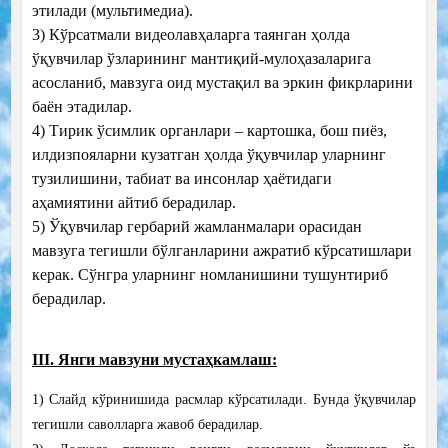
этилади (мультимедиа).
3) Кўрсатмали видеолавҳаларга таянган ҳолда
ўқувчилар ўзларининг мантиқий-мулоҳазаларига
асосланиб, мавзуга оид мустақил ва эркин фикрларини
баён этадилар.
4) Тирик ўсимлик органлари – картошка, бош пиёз,
илдизпояларни кузатган ҳолда ўқувчилар уларнинг
тузилишини, табиат ва инсонлар ҳаётидаги
аҳамиятини айтиб берадилар.
5) Ўқувчилар гербарий жамланмалари орасидан
мавзуга тегишли бўлганларини ажратиб кўрсатишлари
керак. Сўнгра уларнинг номланишини тушунтириб
берадилар.
III. Янги мавзуни мустаҳкамлаш:
1) Слайд кўринишида расмлар кўрсатилади. Бунда ўқувчилар
тегишли саволларга жавоб берадилар.