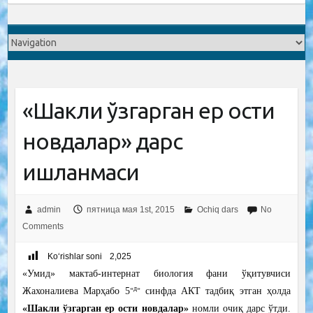
«Шакли ўзгарган ер ости
новдалар» дарс
ишланмаси
admin
пятница мая 1st, 2015
Ochiq dars
No
Comments
Ko‘rishlar soni
2,025
«Умид» мактаб-интернат биология фани ўқитувчиси
«д»
Жахоналиева Марҳабо 5
синфда АКТ тадбиқ этган ҳолда
«Шакли ўзгарган ер ости новдалар»
номли очиқ дарс ўтди.