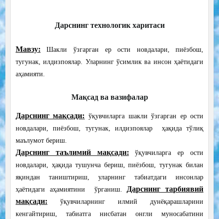
Дарснинг технологик харитаси
Мавзу:
Шакли ўзгарган ер ости новдалари, пиёзбош,
тугунак, илдизпоялар. Уларнинг ўсимлик ва инсон ҳаётидаги
аҳамияти.
Мақсад ва вазифалар
Дарснинг мақсади:
ўқувчиларга ш
акли ўзгарган ер ости
новдалари, пиёзбош, тугунак, илдизпоялар
ҳақида тўлиқ
маълумот бериш.
Дарснинг таълимий мақсади:
ўқувчиларга
ер ости
новдалари, ҳақида тушунча бериш, пиёзбош, тугунак билан
яқиндан таништириш, уларнинг табиатдаги инсонлар
Дарснинг тарбиявий
ҳаётидаги аҳамиятини ўрганиш.
мақсади:
ўқувчиларнинг илмий дунёқарашларини
кенгайтириш, табиатга нисбатан онгли муносабатини