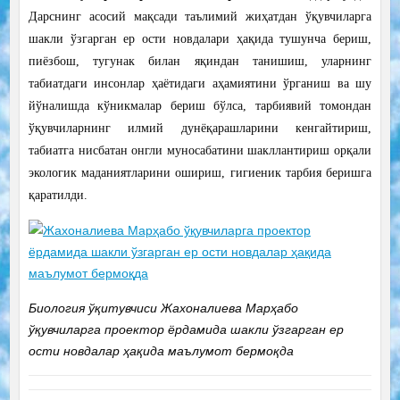
Дарснинг асосий мақсади таълимий жиҳатдан ўқувчиларга
шакли ўзгарган ер ости новдалари ҳақида тушунча бериш,
пиёзбош, тугунак билан яқиндан танишиш, уларнинг
табиатдаги инсонлар ҳаётидаги аҳамиятини ўрганиш ва шу
йўналишда кўникмалар бериш бўлса, тарбиявий томондан
ўқувчиларнинг илмий дунёқарашларини кенгайтириш,
табиатга нисбатан онгли муносабатини шакллантириш орқали
экологик маданиятларини ошириш, гигиеник тарбия беришга
қаратилди.
Биология ўқитувчиси Жахоналиева Марҳабо
ўқувчиларга проектор ёрдамида шакли ўзгарган ер
ости новдалар ҳақида маълумот бермоқда