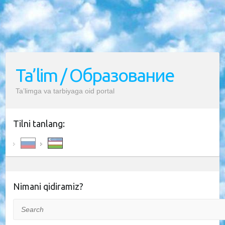
Ta’lim / Образование
Ta’limga va tarbiyaga oid portal
Tilni tanlang:
Nimani qidiramiz?
Search