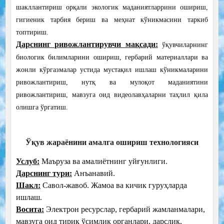
шакллантириш орқали экологик маданиятларрини ошириш,
гигиеник тарбия бериш ва меҳнат кўникмасини таркиб
топтириш.
Дарснинг ривожлантирувчи мақсади:
ўқувчиларнинг
биологик билимларини ошириш, гербарий материаллари ва
жонли кўргазмалар устида мустақил ишлаш кўникмаларини
ривожлантириш, нутқ ва мулоқот маданиятини
ривожлантириш, мавзуга оид видеолавҳаларни таҳлил қила
олишга ўргатиш.
Ўқув жараёнини амалга ошириш технологияси
Услуб:
Маъруза ва амалиётнинг уйғунлиги.
Дарснинг тури:
Анъанавий.
Шакл:
Савол-жавоб. Жамоа ва кичик гуруҳларда
ишлаш.
Восита:
Электрон ресурслар, гербарий жамланмалари,
мавзуга оид тирик ўсимлик органлари, дарслик,