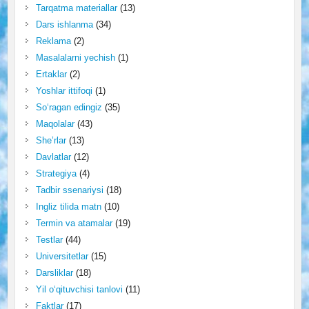
Tarqatma materiallar
(13)
Dars ishlanma
(34)
Reklama
(2)
Masalalarni yechish
(1)
Ertaklar
(2)
Yoshlar ittifoqi
(1)
So‘ragan edingiz
(35)
Maqolalar
(43)
She’rlar
(13)
Davlatlar
(12)
Strategiya
(4)
Tadbir ssenariysi
(18)
Ingliz tilida matn
(10)
Termin va atamalar
(19)
Testlar
(44)
Universitetlar
(15)
Darsliklar
(18)
Yil o‘qituvchisi tanlovi
(11)
Faktlar
(17)