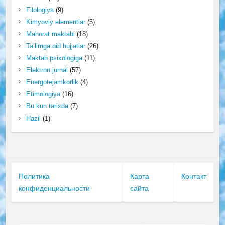
Filologiya
(9)
Kimyoviy elementlar
(5)
Mahorat maktabi
(18)
Ta’limga oid hujjatlar
(26)
Maktab psixologiga
(11)
Elektron jurnal
(57)
Energotejamkorlik
(4)
Etimologiya
(16)
Bu kun tarixda
(7)
Hazil
(1)
Политика
Карта
Контакт
конфиденциальности
сайта