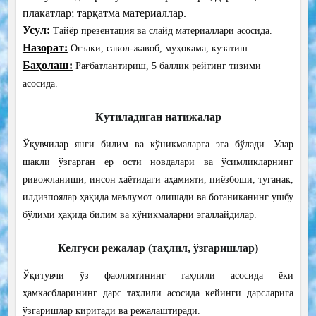
плакатлар; тарқатма материаллар.
Усул:
Тайёр презентация ва слайд материаллари асосида.
Назорат:
Оғзаки, савол-жавоб, муҳокама, кузатиш.
Баҳолаш:
Рағбатлантириш, 5 баллик рейтинг тизими
асосида.
Кутиладиган натижалар
Ўқувчилар янги билим ва кўникмаларга эга бўлади. Улар
шакли ўзгарган ер ости новдалари ва ўсимликларнинг
ривожланиши, инсон ҳаётидаги аҳамияти, пиёзбоши, туганак,
илдизпоялар ҳақида маълумот олишади ва ботаниканинг ушбу
бўлими ҳақида
билим ва кўникмаларни эгаллайдилар.
Келгуси режалар (таҳлил, ўзгаришлар)
Ўқитувчи ўз фаолиятининг таҳлили асосида ёки
ҳамкасбларининг дарс таҳлили асосида кейинги дарсларига
ўзгаришлар киритади ва режалаштиради.