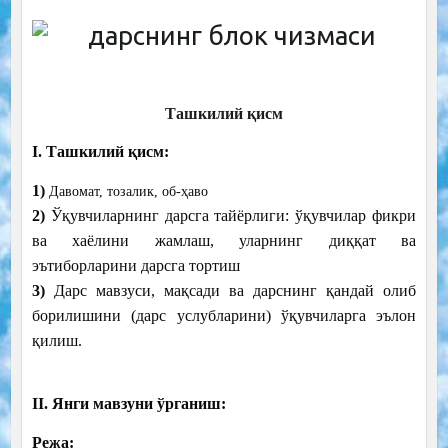
Ташкилий қисм
I. Ташкилий қисм:
1)
Давомат, тозалик, об-ҳаво
2)
Ўқувчиларнинг дарсга тайёрлиги: ўқувчилар фикри
ва хаёлини жамлаш, уларнинг диққат ва
эътиборларини дарсга тортиш
3)
Дарс мавзуси, мақсади ва дарснинг қандай олиб
борилишини (дарс услубларини) ўқувчиларга эълон
қилиш.
II. Янги мавзуни ўрганиш:
Режа: