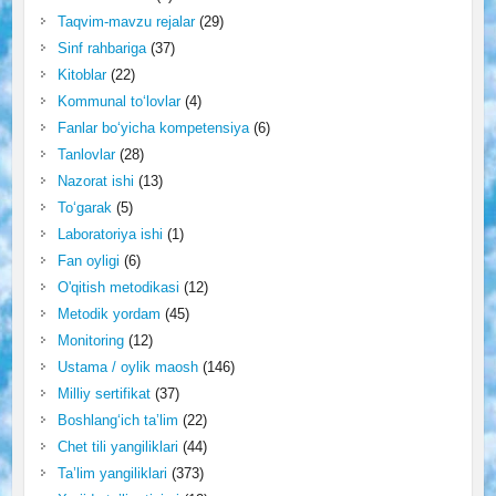
Taqvim-mavzu rejalar
(29)
Sinf rahbariga
(37)
Kitoblar
(22)
Kommunal to‘lovlar
(4)
Fanlar bo‘yicha kompetensiya
(6)
Tanlovlar
(28)
Nazorat ishi
(13)
To‘garak
(5)
Laboratoriya ishi
(1)
Fan oyligi
(6)
O'qitish metodikasi
(12)
Metodik yordam
(45)
Monitoring
(12)
Ustama / oylik maosh
(146)
Milliy sertifikat
(37)
Boshlang‘ich ta’lim
(22)
Chet tili yangiliklari
(44)
Ta’lim yangiliklari
(373)