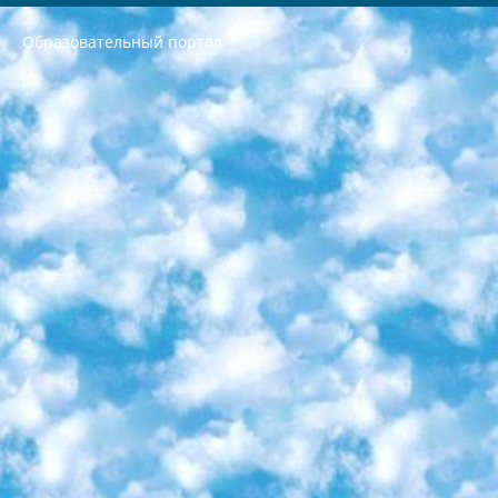
Образовательный портал
РЕСПУБЛИКА УЗБЕКИСТАН МИНИСТРЕРСТВО ДОШКОЛЬНОГО И ШКОЛЬНОГО ОБРАЗОВАНИЯ КОМАНДА в общеобразовательных учреждениях в 2023-2024 учебном году организация и проведение итоговой государственной аттестации обучающихся о Министра дошкольного и школьного образования Республики Узбекистан от 4 марта 2008 года (постановлением Минюста от 20 марта 2008 года № 1778 государственной регистрации) «Итоговое состояние учащихся общего среднего образования на основании положения об утверждении положения об аттестации общего среднего образования выпускной экзамен студентов в образовательных учреждениях в 2023-2024 учебном году В целях организации и прохождения аттестации приказываю: 1. Следующее: перечень предметов, по которым будет проводиться итоговая государственная аттестация и экзамен формы перевода согласно приложению 1; сертификаты международного образца, оценивающие уровень владения иностранными языками перечень согласно приложению 2; 2. Педагогический при специализированных образовательных учреждениях. научно-практический центр квалификации и международной оценки (Д.Давидова) 2024 г. До 25 марта: задания по предметам, по которым будет проводиться итоговая аттестация разработка и утверждение технических условий; итоговая аттестация на основании разработанного предметного задания разработка вопросов по предметам (устно и письменно), экзамен передача; общеобразовательные средние школы и специальные учебные заведения учащиеся выпускных классов школ и интернатов в агентской системе подготовка базы данных экзаменационных материалов и критериев оценки; перевод базы экзаменационных материалов на все языки обучения подать в Республиканский образовательный центр для изготовления; варианты экзаменов на основе разработанных контрольных материалов пусть будут поставлены задачи формирования. 3. Республиканский образовательный центр (Ш.Худайкулов) до 5 апреля 2024 года. до: база данных предоставленных экзаменационных материалов на все языки обучения перевод и экспертиза; для слепых, слабовидящих, глухих, слабослышащих и умственно отсталых детей учащиеся выпускных классов специализированных школ и школ-интернатов база данных экзаменационных материалов на всех преподаваемых языках подготовка критериев оценки; специализированные школы для умственно отсталых детей и технологии для учащихся выпускных классов школ-интернатов разработка соответствующих рекомендаций и критериев проведения ЕГЭ по естествознанию давать задания. 4. Педагогический при специализированных образовательных учреждениях. Научно-практический центр навыков и международной оценки (Д.Давидова), Республика образовательный центр (Худайкулов Ш.) итоговый государственный аттестационный экзамен ориентирован на творческое и логическое мышление при подготовке базы материалов учитывать введение заданий. 5. Следует отметить, что: сертификат государственного образца о знании общеобразовательного предмета и как минимум национальный уровень B1 по предметам на иностранных языках, указанным в Приложении 2. или международно признанный сертификат эквивалентного уровня студенты, изучающие определенный предмет, освобождаются от экзамена; по соответствующим предметам запланирована итоговая государственная аттестация за день до дня, путем жеребьевки Рабочей группой (в письменной форме по предметам, проводимым в форме) из числа сформированных вариантов выбрано 2 варианта; 2 выбранных варианта экзамена анонсированы на официальном сайте министерства и все выпускники по всей стране на основе этих вариантов проводит итоговую государственную аттестацию. 6. Государственное образование учащихся средних общеобразовательных учреждений. знания в соответствии с квалификационными требованиями, которые необходимо приобрести на основании стандартов итоговый (выпускной) контроль для 9 и 11 классов в целях тестирования Экзамены (далее – экзамены) состоят из предметов, перечисленных в приложении 1. будет сделано. 7. Экзамены пройдут с 26 мая по 15 июня 2024 г. (кроме науки физического воспитания). 8. Физическая для учащихся 9 классов общесредних образовательных учреждений. Экзамены по предмету «Образование, квалификация медицина» 1-6 мая 2024 года. сотрудники перевести под присмотр (с отклонениями в физическом или умственном развитии) специализированная школа для детей, школы-интернаты и со сколиозом школы-интернаты санаторного типа для больных детей исключены). 9. Он был слепым, слабовидящим и имел нарушения опорно-двигательного аппарата. экзамены в специализированных школах и интернатах для детей должны проводиться исходя из требований, предъявляемых к общеобразовательным учреждениям (физкультура кроме науки). 10. Специализированная школа для глухих и слабослышащих детей. и экзамены в интернатах и быть реализован в виде письменного теста по математике. 11. Специальность для умственно отсталых детей. Для 9 класса Родной язык и литературное письмо Государственный язык (язык обучения – узбекский). для неклассов) написано Математическое письмо Письменная/устная история Узбекистана Физическое воспитание практично Итоговый контроль Для 11 класса Написание родного языка и литературы (эссе) Математическое письмо Узбекский язык (обучение на узбекском языке) не посещающее общее среднее образование для учреждений)/Образовательное учреждение выбор письменный и устный Иностранный язык письменный/устный Письменная/устная история Узбекистана *По выбору студента:  Химия  Физика  Основы государственного права  География 10 бесплатных образовательных ресурсов - Мы составили подборку онлайн-проектов с интерактивными упражнениями, видеолекциями и статьями. Они помогут вам обрести новые и освежить старые знания бесплатно. 1. «ИНТУИТ» Старейшая образовательная площадка Рунета. Здесь вы найдёте сотни текстовых и видеокурсов на десятки различных тем — от программирования до психологии. Многие курсы подготовлены российскими университетами и крупными международными компаниями вроде Intel и Microsoft. Самостоятельное обучение бесплатное, но желающие могут оплатить услуги персональных наставников. 2. «Смартия» знакомит с актуальными профессиями и подсказывает, как им обучаться. Выбрав заинтересовавшую вас специальность — SMM-специалист, фотограф, веб-дизайнер или другую, — увидите список необходимых для неё умений. Чтобы вы могли освоить их самостоятельно, для каждого умения площадка отображает подборку ссылок на учебные материалы. Хотя «Смартия» ориентируется на русскоязычную аудиторию, часть контента всё же доступна только на английском. 3. «Лекторий Физтеха» Проект Московского физико-технического института (Физтеха). С его помощью вы можете смотреть онлайн серии лекций, записанные на видео в этом вузе. В числе доступных предметов — физика, биология, химия, информационные технологии и другие. К некоторым лекциям администрация ресурса прилагает готовые конспекты, которые можно скачивать в PDF-формате. 4. ITMOcourses Онлайн-площадка Санкт-Петербургского национального исследовательского университета информационных технологий, механики и оптики (ИТМО). Ресурс предоставляет свободный доступ к курсам, разработанным в этом вузе. Каталог материалов разбит на четыре категории: «Оптические системы и технологии», «Приборостроение и робототехника», «Информационные технологии» и «Биотехнологии». Курсы состоят из видеолекций, интерактивных демонстраций и заданий. 5. «КиберЛенинка» Электронная научная библиотека открытого доступа. Каталог площадки регулярно обрастает текстами статей из различных научных изданий. Сгруппированные по журналам и рубрикам публикации можно читать онлайн или скачивать целиком в PDF-формате. Проект нацелен на популяризацию науки за счёт открытого доступа к качественной информации. 6. «ПостНаука» На этом ресурсе публикуют подборки видеолекций, составленные экспертами из разных отраслей и объединённые общими темами. Среди них, к примеру, есть серии «Биоинформатика и геномика», «Культура средневековой Скандинавии» и Cinema Studies о теории кино. Каждая подборка лекций — логически связанная история, рассказанная экспертом от первого лица. Кроме того, на сайте появляются научно-образовательные статьи и тесты на разные темы. 7. «Newочём» Команда проекта «Newочём» отбирает самые интересные тексты из англоязычных СМИ и переводит те из них, за которые голосуют участники сообщества «ВКонтакте». По большей части это научно-популярные статьи. Редакторы придумывают лишь заголовки, в остальном содержание переводов соответствует оригиналам. Полные тексты можно читать прямо в социальной сети. 8. InternetUrok Онлайн-база материалов по основным дисциплинам школьной программы. Информация на сайте структурирована по классам, предметам и темам (урокам). Каждый урок состоит из видеолекций и конспектов. Есть также интерактивные тренажёры и тесты для закрепления пройденного материала. Даже если вы давно окончили школу, возможность повторить программу старших классов всегда может пригодиться. 9. Edutainme Ещё один ресурс об образовании. В отличие от Newtonew, как мне кажется, Edutainme больше ориентируется на представителей индустрии: педагогов, предпринимателей, разработчиков образовательных проектов. Но и любой, кто просто стремится к саморазвитию, найдёт на сайте много полезного и интересного для себя. Например, информацию о новых курсах и образовательных сервисах. 10. Newtonew Онлайн-медиа об образовании и обучении в широком смысле. Авторы Newtonew пишут об инструментах, заведениях, тактиках и стратегиях, которые помогают учить других и получать новые знания самостоятельно. На этой площадке вы найдёте новости, обзоры, аналитические мат