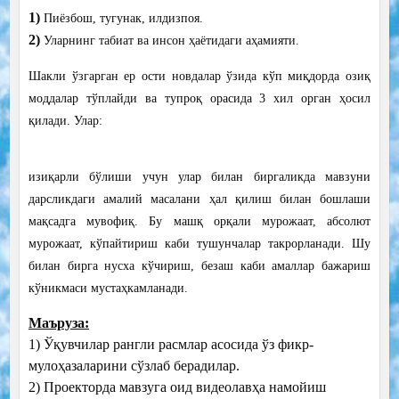
1)
Пиёзбош, тугунак, илдизпоя.
2)
Уларнинг табиат ва инсон ҳаётидаги аҳамияти.
Шакли ўзгарган ер ости новдалар ўзида кўп миқдорда озиқ
моддалар тўплайди ва тупроқ орасида 3 хил орган ҳосил
қилади. Улар:
изиқарли бўлиши учун улар билан биргаликда мавзуни
дарсликдаги амалий масалани ҳал қилиш билан бошлаши
мақсадга мувофиқ. Бу машқ орқали мурожаат, абсолют
мурожаат, кўпайтириш каби тушунчалар такрорланади. Шу
билан бирга нусха кўчириш, безаш каби амаллар бажариш
кўникмаси мустаҳкамланади.
Маъруза:
1) Ўқувчилар рангли расмлар асосида ўз фикр-
мулоҳазаларини сўзлаб берадилар.
2) Проекторда мавзуга оид видеолавҳа намойиш