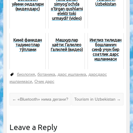
уйини қоидалари
simyog‘ochda
Uzbekistan
(видеодарс)
o‘tirgan qushlarni
elektr toki
urmaydi? (video)
Кимё фанидан
Машҳурлар
Инглиз тилидан
тақдимотлар
ҳаёти: Галилео
бошланғич
тўплами
Галилей (видео)
синф учун бир
соатлик дарс
ишланмаси
биология
,
ботаника
,
дарс ишланма
,
дарсдарс
ишланмаси
,
Очиқ дарс
←
«Bluetooth» нима дегани?
Tourism in Uzbekistan
→
Leave a Reply