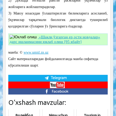
2) Доскада тегишли рангли расмларни ўқувчилар ўз
жойларига жойлаштирадилар.
3) Мавзу юзасидан ўзлаштирилган билимларига асосланиб,
ўқувчилар тарқатмали биологик диктантда туширилиб
қолдирилган сўзларни ўз ўринларига ёзадилар.
«Шакли ўзгарган ер ости новдалар»
дарс ишланмасини юклаб олиш [95 кбайт]
манба: ©
www.umid.zn.uz
Сайт материалларидан фойдаланилганда манба сифатида
кўрсатилиши шарт.
O‘xshash mavzular:
Волейбол
Nima uchun
Tourism in