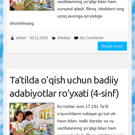
vazifalarining yo‘qligi bilan ham
xursand qiladi. Biroq, kitoblarni eng
uzoq javonga qo‘yishga
shoshilmang.
admin
03.11.2024
Kitoblar
No Comments
Read more
Ta’tilda o‘qish uchun badiiy
adabiyotlar ro‘yxati (4-sinf)
Ko‘rishlar soni 17,191 Ta’til
o‘quvchilarni nafaqat go‘zal ob-
havo bilan, balki darslar va uy
vazifalarining yo‘qligi bilan ham