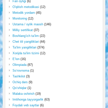
Fan oyligi
(6)
O'qitish metodikasi
(12)
Metodik yordam
(45)
Monitoring
(12)
Ustama / oylik maosh
(146)
Milliy sertifikat
(37)
Boshlang‘ich ta’lim
(22)
Chet tili yangiliklari
(44)
Ta’lim yangiliklari
(374)
Xorijda ta’lim tizimi
(12)
E’lon
(16)
Olimpiada
(87)
So‘rovnoma
(1)
Tashkilot
(3)
Ochiq dars
(9)
Qo‘shiqlar
(1)
Malaka oshirish
(19)
Imtihonga tayyorgarlik
(63)
Foydali veb saytlar
(6)