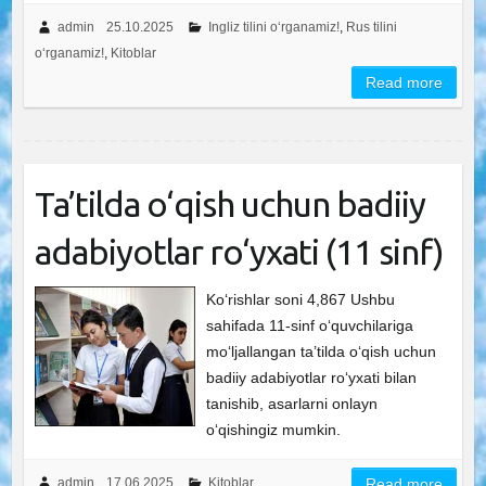
admin
25.10.2025
Ingliz tilini o‘rganamiz!
,
Rus tilini
o‘rganamiz!
,
Kitoblar
Read more
Ta’tilda o‘qish uchun badiiy
adabiyotlar ro‘yxati (11 sinf)
Ko‘rishlar soni 4,867 Ushbu
sahifada 11-sinf o‘quvchilariga
mo‘ljallangan ta’tilda o‘qish uchun
badiiy adabiyotlar ro‘yxati bilan
tanishib, asarlarni onlayn
o‘qishingiz mumkin.
admin
17.06.2025
Kitoblar
Read more