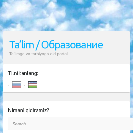
Ta’lim / Образование
Ta’limga va tarbiyaga oid portal
Tilni tanlang:
Nimani qidiramiz?
Search