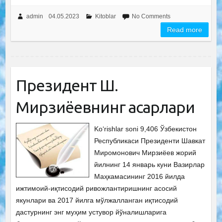
admin
04.05.2023
Kitoblar
No Comments
Read more
Президент Ш.
Мирзиёевнинг асарлари
Ko‘rishlar soni 9,406 Ўзбекистон
Республикаси Президенти Шавкат
Миромонович Мирзиёев жорий
йилнинг 14 январь куни Вазирлар
Маҳкамасининг 2016 йилда
ижтимоий-иқтисодий ривожлантиришнинг асосий
якунлари ва 2017 йилга мўлжалланган иқтисодий
дастурнинг энг муҳим устувор йўналишларига