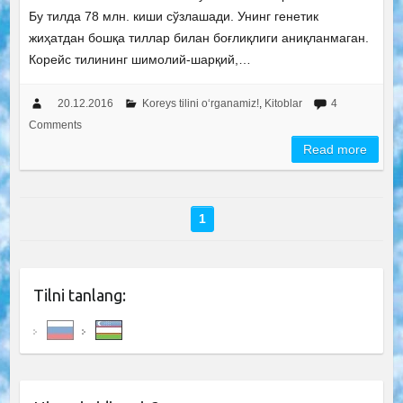
Бу тилда 78 млн. киши сўзлашади. Унинг генетик
жиҳатдан бошқа тиллар билан боғлиқлиги аниқланмаган.
Корейс тилининг шимолий-шарқий,…
20.12.2016
Koreys tilini o‘rganamiz!
,
Kitoblar
4
Comments
Read more
1
Tilni tanlang: