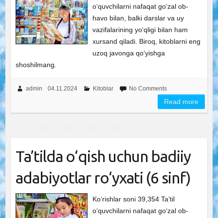
o‘quvchilarni nafaqat go‘zal ob-
havo bilan, balki darslar va uy
vazifalarining yo‘qligi bilan ham
xursand qiladi. Biroq, kitoblarni eng
uzoq javonga qo‘yishga
shoshilmang.
admin
04.11.2024
Kitoblar
No Comments
Read more
Ta’tilda o‘qish uchun badiiy
adabiyotlar ro‘yxati (6 sinf)
Ko‘rishlar soni 39,354 Ta’til
o‘quvchilarni nafaqat go‘zal ob-