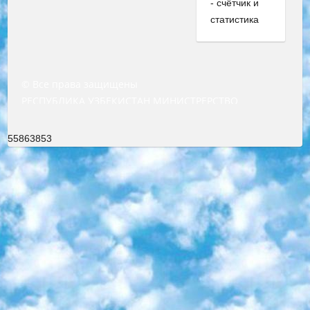
© Все права защищены
РЕСПУБЛИКА УЗБЕКИСТАН МИНИСТРЕРСТВО ДОШКОЛЬНОГО И ШКОЛЬНОГО ОБРАЗОВАНИЯ КОМАНДА в общеобразовательных учреждениях в 2023-2024 учебном году организация и проведение итоговой государственной аттестации обучающихся о Министра дошкольного и школьного образования Республики Узбекистан от 4 марта 2008 года (постановлением Минюста от 20 марта 2008 года № 1778 государственной регистрации) «Итоговое состояние учащихся общего среднего образования на основании положения об утверждении положения об аттестации общего среднего образования выпускной экзамен студентов в образовательных учреждениях в 2023-2024 учебном году В целях организации и прохождения аттестации приказываю: 1. Следующее: перечень предметов, по которым будет проводиться итоговая государственная аттестация и экзамен формы перевода согласно приложению 1; сертификаты международного образца, оценивающие уровень владения иностранными языками перечень согласно приложению 2; 2. Педагогический при специализированных образовательных учреждениях. научно-практический центр квалификации и международной оценки (Д.Давидова) 2024 г. До 25 марта: задания по предметам, по которым будет проводиться итоговая аттестация разработка и утверждение технических условий; итоговая аттестация на основании разработанного предметного задания разработка вопросов по предметам (устно и письменно), экзамен передача; общеобразовательные средние школы и специальные учебные заведения учащиеся выпускных классов школ и интернатов в агентской системе подготовка базы данных экзаменационных материалов и критериев оценки; перевод базы экзаменационных материалов на все языки обучения подать в Республиканский образовательный центр для изготовления; варианты экзаменов на основе разработанных контрольных материалов пусть будут поставлены задачи формирования. 3. Республиканский образовательный центр (Ш.Худайкулов) до 5 апреля 2024 года. до: база данных предоставленных экзаменационных материалов на все языки обучения перевод и экспертиза; для слепых, слабовидящих, глухих, слабослышащих и умственно отсталых детей учащиеся выпускных классов специализированных школ и школ-интернатов база данных экзаменационных материалов на всех преподаваемых языках подготовка критериев оценки; специализированные школы для умственно отсталых детей и технологии для учащихся выпускных классов школ-интернатов разработка соответствующих рекомендаций и критериев проведения ЕГЭ по естествознанию давать задания. 4. Педагогический при специализированных образовательных учреждениях. Научно-практический центр навыков и международной оценки (Д.Давидова), Республика образовательный центр (Худайкулов Ш.) итоговый государственный аттестационный экзамен ориентирован на творческое и логическое мышление при подготовке базы материалов учитывать введение заданий. 5. Следует отметить, что: сертификат государственного образца о знании общеобразовательного предмета и как минимум национальный уровень B1 по предметам на иностранных языках, указанным в Приложении 2. или международно признанный сертификат эквивалентного уровня студенты, изучающие определенный предмет, освобождаются от экзамена; по соответствующим предметам запланирована итоговая государственная аттестация за день до дня, путем жеребьевки Рабочей группой (в письменной форме по предметам, проводимым в форме) из числа сформированных вариантов выбрано 2 варианта; 2 выбранных варианта экзамена анонсированы на официальном сайте министерства и все выпускники по всей стране на основе этих вариантов проводит итоговую государственную аттестацию. 6. Государственное образование учащихся средних общеобразовательных учреждений. знания в соответствии с квалификационными требованиями, которые необходимо приобрести на основании стандартов итоговый (выпускной) контроль для 9 и 11 классов в целях тестирования Экзамены (далее – экзамены) состоят из предметов, перечисленных в приложении 1. будет сделано. 7. Экзамены пройдут с 26 мая по 15 июня 2024 г. (кроме науки физического воспитания). 8. Физическая для учащихся 9 классов общесредних образовательных учреждений. Экзамены по предмету «Образование, квалификация медицина» 1-6 мая 2024 года. сотрудники перевести под присмотр (с отклонениями в физическом или умственном развитии) специализированная школа для детей, школы-интернаты и со сколиозом школы-интернаты санаторного типа для больных детей исключены). 9. Он был слепым, слабовидящим и имел нарушения опорно-двигательного аппарата. экзамены в специализированных школах и интернатах для детей должны проводиться исходя из требований, предъявляемых к общеобразовательным учреждениям (физкультура кроме науки). 10. Специализированная школа для глухих и слабослышащих детей. и экзамены в интернатах и быть реализован в виде письменного теста по математике. 11. Специальность для умственно отсталых детей. Для 9 класса Родной язык и литературное письмо Государственный язык (язык обучения – узбекский). для неклассов) написано Математическое письмо Письменная/устная история Узбекистана Физическое воспитание практично Итоговый контроль Для 11 класса Написание родного языка и литературы (эссе) Математическое письмо Узбекский язык (обучение на узбекском языке) не посещающее общее среднее образование для учреждений)/Образовательное учреждение выбор письменный и устный Иностранный язык письменный/устный Письменная/устная история Узбекистана *По выбору студента:  Химия  Физика  Основы государственного права  География 10 бесплатных образовательных ресурсов - Мы составили подборку онлайн-проектов с интерактивными упражнениями, видеолекциями и статьями. Они помогут вам обрести новые и освежить старые знания бесплатно. 1. «ИНТУИТ» Старейшая образовательная площадка Рунета. Здесь вы найдёте сотни текстовых и видеокурсов на десятки различных тем — от программирования до психологии. Многие курсы подготовлены российскими университетами и крупными международными компаниями вроде Intel и Microsoft. Самостоятельное обучение бесплатное, но желающие могут оплатить услуги персональных наставников. 2. «Смартия» знакомит с актуальными профессиями и подсказывает, как им обучаться. Выбрав заинтересовавшую вас специальность — SMM-специалист, фотограф, веб-дизайнер или другую, — увидите список необходимых для неё умений. Чтобы вы могли освоить их самостоятельно, для каждого умения площадка отображает подборку ссылок на учебные материалы. Хотя «Смартия» ориентируется на русскоязычную аудиторию, часть контента всё же доступна только на английском. 3. «Лекторий Физтеха» Проект Московского физико-технического института (Физтеха). С его помощью вы можете смотреть онлайн серии лекций, записанные на видео в этом вузе. В числе доступных предметов — физика, биология, химия, информационные технологии и другие. К некоторым лекциям администрация ресурса прилагает готовые конспекты, которые можно скачивать в PDF-формате. 4. ITMOcourses Онлайн-площадка Санкт-Петербургского национального исследовательского университета информационных технологий, механики и оптики (ИТМО). Ресурс предоставляет свободный доступ к курсам, разработанным в этом вузе. Каталог материалов разбит на четыре категории: «Оптические системы и технологии», «Приборостроение и робототехника», «Информационные технологии» и «Биотехнологии». Курсы состоят из видеолекций, интерактивных демонстраций и заданий. 5. «КиберЛенинка» Электронная научная библиотека открытого доступа. Каталог площадки регулярно обрастает текстами статей из различных научных изданий. Сгруппированные по журналам и рубрикам публикации можно читать онлайн или скачивать целиком в PDF-формате. Проект нацелен на популяризацию науки за счёт открытого доступа к качественной информации. 6. «ПостНаука» На этом ресурсе публикуют подборки видеолекций, составленные экспертами из разных отраслей и объединённые общими темами. Среди них, к примеру, есть серии «Биоинформатика и геномика», «Культура средневековой Скандинавии» и Cinema Studies о теории кино. Каждая подборка лекций — логически связанная история, рассказанная экспертом от первого лица. Кроме того, на сайте появляются научно-образовательные статьи и тесты на разные темы. 7. «Newочём» Команда проекта «Newочём» отбирает самые интересные тексты из англоязычных СМИ и переводит те из них, за которые голосуют участники сообщества «ВКонтакте». По большей части это научно-популярные статьи. Редакторы придумывают лишь заголовки, в остальном содержание переводов соответствует оригиналам. Полные тексты можно читать прямо в социальной сети. 8. InternetUrok Онлайн-база материалов по основным дисциплинам школьной программы. Информация на сайте структурирована по классам, предметам и темам (урокам). Каждый урок состоит из видеолекций и конспектов. Есть также интерактивные тренажёры и тесты для закрепления пройденного материала. Даже если вы давно окончили школу, возможность повторить программу старших классов всегда может пригодиться. 9. Edutainme Ещё один ресурс об образовании. В отличие от Newtonew, как мне кажется, Edutainme больше ориентируется на представителей индустрии: педагогов, предпринимателей, разработчиков образовательных проектов. Но и любой, кто просто стремится к саморазвитию, найдёт на сайте много полезного и интересного для себя. Например, информацию о новых курсах и образовательных сервисах. 10. Newtonew Онлайн-медиа об образовании и обучении в широком смысле. Авторы Newtonew пишут об инструментах, заведениях, тактиках и стратегиях, которые помогают учить других и получать новые знания самостоятельно. На этой площадке вы найдёте новости, обзоры, аналитические мате
55863853