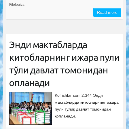
Filologiya
Read more
Энди мактабларда
китобларнинг ижара пули
тўлиқ давлат томонидан
қопланади
Ko‘rishlar soni 2,344 Энди
мактабларда китобларнинг ижара
пули тўлиқ давлат томонидан
қопланади.