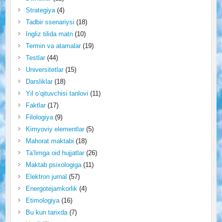
Strategiya
(4)
Tadbir ssenariysi
(18)
Ingliz tilida matn
(10)
Termin va atamalar
(19)
Testlar
(44)
Universitetlar
(15)
Darsliklar
(18)
Yil o‘qituvchisi tanlovi
(11)
Faktlar
(17)
Filologiya
(9)
Kimyoviy elementlar
(5)
Mahorat maktabi
(18)
Ta’limga oid hujjatlar
(26)
Maktab psixologiga
(11)
Elektron jurnal
(57)
Energotejamkorlik
(4)
Etimologiya
(16)
Bu kun tarixda
(7)