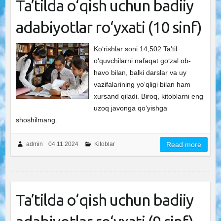
Ta’tilda o‘qish uchun badiiy
adabiyotlar ro‘yxati (10 sinf)
Ko‘rishlar soni 14,502 Ta’til
o‘quvchilarni nafaqat go‘zal ob-
havo bilan, balki darslar va uy
vazifalarining yo‘qligi bilan ham
xursand qiladi. Biroq, kitoblarni eng
uzoq javonga qo‘yishga
shoshilmang.
admin
04.11.2024
Kitoblar
Read more
Ta’tilda o‘qish uchun badiiy