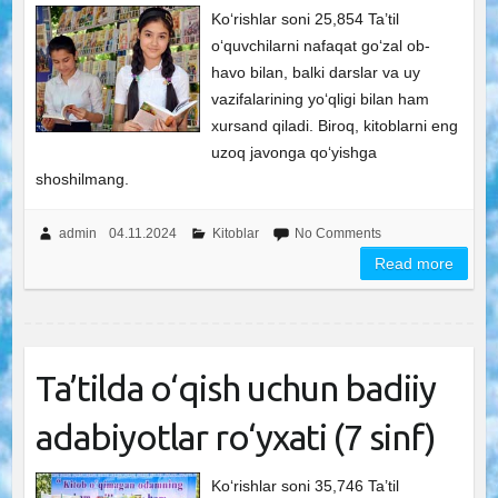
Ko‘rishlar soni 25,854 Ta’til
o‘quvchilarni nafaqat go‘zal ob-
havo bilan, balki darslar va uy
vazifalarining yo‘qligi bilan ham
xursand qiladi. Biroq, kitoblarni eng
uzoq javonga qo‘yishga
shoshilmang.
admin
04.11.2024
Kitoblar
No Comments
Read more
Ta’tilda o‘qish uchun badiiy
adabiyotlar ro‘yxati (7 sinf)
Ko‘rishlar soni 35,746 Ta’til