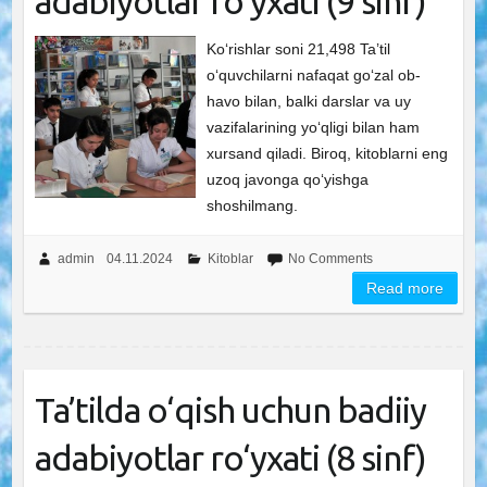
adabiyotlar ro‘yxati (9 sinf)
Ko‘rishlar soni 21,498 Ta’til
o‘quvchilarni nafaqat go‘zal ob-
havo bilan, balki darslar va uy
vazifalarining yo‘qligi bilan ham
xursand qiladi. Biroq, kitoblarni eng
uzoq javonga qo‘yishga
shoshilmang.
admin
04.11.2024
Kitoblar
No Comments
Read more
Ta’tilda o‘qish uchun badiiy
adabiyotlar ro‘yxati (8 sinf)