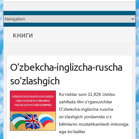
книги
O‘zbekcha-inglizcha-ruscha
so‘zlashgich
Ko‘rishlar soni 11,826 Ushbu
sahifada tilni o‘rganuvchilar
O‘zbekcha-inglizcha-ruscha
so‘zlashgich yordamida o‘z
bilimlarini mustahkamlash imkoniga
ega bo‘ladilar.