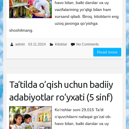
havo bilan, balki darslar va uy
vazifalarining yo‘qligi bilan ham
xursand qiladi. Biroq, kitoblarni eng
uzoq javonga qo‘yishga
shoshilmang.
admin
03.11.2024
Kitoblar
No Comments
Read more
Ta’tilda o‘qish uchun badiiy
adabiyotlar ro‘yxati (5 sinf)
Ko‘rishlar soni 29,015 Ta’til
o‘quvchilarni nafaqat go‘zal ob-
havo bilan, balki darslar va uy