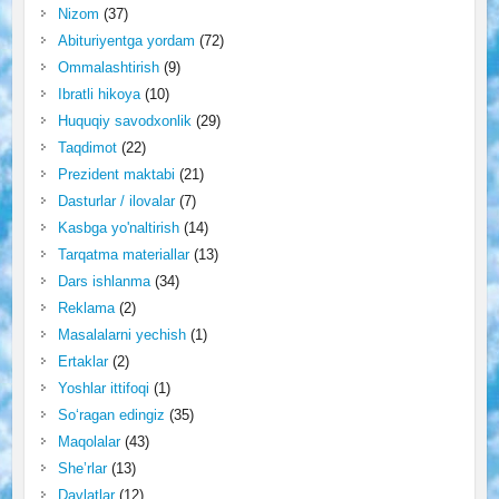
Nizom
(37)
Abituriyentga yordam
(72)
Ommalashtirish
(9)
Ibratli hikoya
(10)
Huquqiy savodxonlik
(29)
Taqdimot
(22)
Prezident maktabi
(21)
Dasturlar / ilovalar
(7)
Kasbga yo'naltirish
(14)
Tarqatma materiallar
(13)
Dars ishlanma
(34)
Reklama
(2)
Masalalarni yechish
(1)
Ertaklar
(2)
Yoshlar ittifoqi
(1)
So‘ragan edingiz
(35)
Maqolalar
(43)
She’rlar
(13)
Davlatlar
(12)