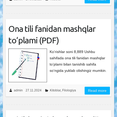
Ona tili fanidan mashqlar
to‘plami (PDF)
Ko‘rishlar soni 8,889 Ushbu
sahifada ona tili fanidan mashqlar
to‘plami bilan tanishib sahifa
so‘ngida yuklab olishingiz mumkin.
admin
27.11.2024
Kitoblar
,
Filologiya
Read more