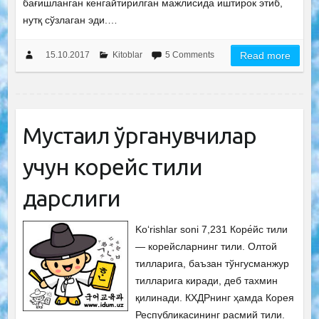
бағишланган кенгайтирилган мажлисида иштирок этиб,
нутқ сўзлаган эди.…
15.10.2017
Kitoblar
5 Comments
Read more
Мустақил ўрганувчилар
учун корейс тили
дарслиги
Ko‘rishlar soni 7,231 Коре́йс тили
— корейсларнинг тили. Олтой
тилларига, баъзан тўнгусманжур
тилларига киради, деб тахмин
қилинади. КХДРнинг ҳамда Корея
Республикасининг расмий тили.