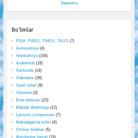
Заказать
Bo‘limlar
PISA, PIRLS, TIMSS, TALIS
(7)
Astronomiya
(4)
Attestatsiya
(156)
Audiokitob
(18)
Xavfsizlik
(14)
Videodars
(38)
Sport turlari
(9)
Viktorina
(3)
Bola tarbiyasi
(23)
Maktab direktoriga
(12)
Lavozim yo'riqnomasi
(7)
Maktabgacha ta’lim
(4)
O‘lchov birliklari
(5)
Mashhurlar hayoti
(19)