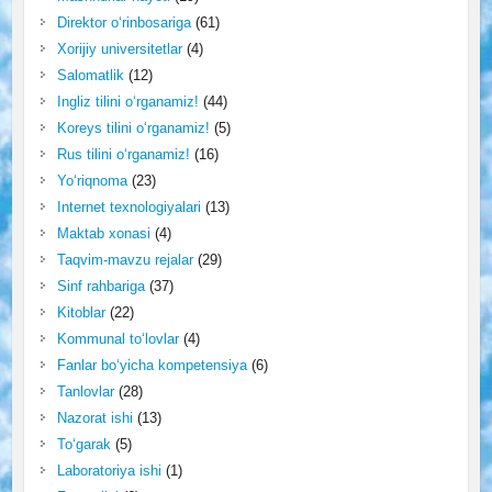
Direktor o‘rinbosariga
(61)
Xorijiy universitetlar
(4)
Salomatlik
(12)
Ingliz tilini o‘rganamiz!
(44)
Koreys tilini o‘rganamiz!
(5)
Rus tilini o‘rganamiz!
(16)
Yo‘riqnoma
(23)
Internet texnologiyalari
(13)
Maktab xonasi
(4)
Taqvim-mavzu rejalar
(29)
Sinf rahbariga
(37)
Kitoblar
(22)
Kommunal to‘lovlar
(4)
Fanlar bo‘yicha kompetensiya
(6)
Tanlovlar
(28)
Nazorat ishi
(13)
To‘garak
(5)
Laboratoriya ishi
(1)