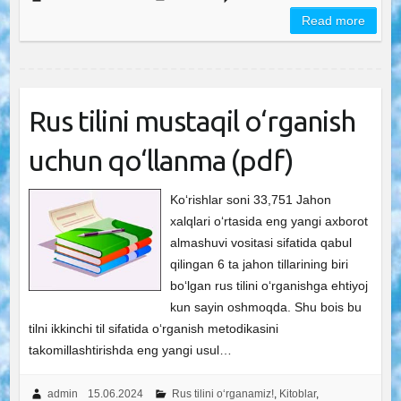
Read more
Rus tilini mustaqil o‘rganish
uchun qo‘llanma (pdf)
Ko‘rishlar soni 33,751 Jahon
xalqlari o‘rtasida eng yangi axborot
almashuvi vositasi sifatida qabul
qilingan 6 ta jahon tillarining biri
bo‘lgan rus tilini o‘rganishga ehtiyoj
kun sayin oshmoqda. Shu bois bu
tilni ikkinchi til sifatida o‘rganish metodikasini
takomillashtirishda eng yangi usul…
admin
15.06.2024
Rus tilini o‘rganamiz!
,
Kitoblar
,