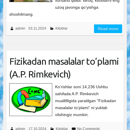
xursand qiladi. Biroq, kitoblarni eng
uzoq javonga qo‘yishga
shoshilmang.
admin
03.11.2024
Kitoblar
Read more
Fizikadan masalalar to‘plami
(A.P. Rimkevich)
Ko‘rishlar soni 14,236 Ushbu
sahifada A.P. Rimkevich
muallifligida yaratilgan “Fizikadan
masalalar to‘plami” ni yuklab
olishingiz mumkin.
admin
17.10.2024
Kitoblar
No Comments