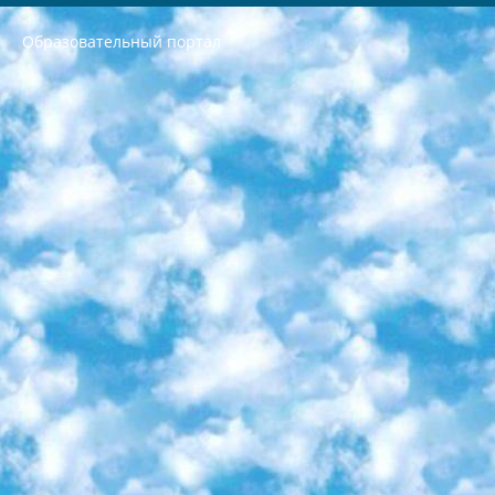
Образовательный портал
РЕСПУБЛИКА УЗБЕКИСТАН МИНИСТРЕРСТВО ДОШКОЛЬНОГО И ШКОЛЬНОГО ОБРАЗОВАНИЯ КОМАНДА в общеобразовательных учреждениях в 2023-2024 учебном году организация и проведение итоговой государственной аттестации обучающихся о Министра дошкольного и школьного образования Республики Узбекистан от 4 марта 2008 года (постановлением Минюста от 20 марта 2008 года № 1778 государственной регистрации) «Итоговое состояние учащихся общего среднего образования на основании положения об утверждении положения об аттестации общего среднего образования выпускной экзамен студентов в образовательных учреждениях в 2023-2024 учебном году В целях организации и прохождения аттестации приказываю: 1. Следующее: перечень предметов, по которым будет проводиться итоговая государственная аттестация и экзамен формы перевода согласно приложению 1; сертификаты международного образца, оценивающие уровень владения иностранными языками перечень согласно приложению 2; 2. Педагогический при специализированных образовательных учреждениях. научно-практический центр квалификации и международной оценки (Д.Давидова) 2024 г. До 25 марта: задания по предметам, по которым будет проводиться итоговая аттестация разработка и утверждение технических условий; итоговая аттестация на основании разработанного предметного задания разработка вопросов по предметам (устно и письменно), экзамен передача; общеобразовательные средние школы и специальные учебные заведения учащиеся выпускных классов школ и интернатов в агентской системе подготовка базы данных экзаменационных материалов и критериев оценки; перевод базы экзаменационных материалов на все языки обучения подать в Республиканский образовательный центр для изготовления; варианты экзаменов на основе разработанных контрольных материалов пусть будут поставлены задачи формирования. 3. Республиканский образовательный центр (Ш.Худайкулов) до 5 апреля 2024 года. до: база данных предоставленных экзаменационных материалов на все языки обучения перевод и экспертиза; для слепых, слабовидящих, глухих, слабослышащих и умственно отсталых детей учащиеся выпускных классов специализированных школ и школ-интернатов база данных экзаменационных материалов на всех преподаваемых языках подготовка критериев оценки; специализированные школы для умственно отсталых детей и технологии для учащихся выпускных классов школ-интернатов разработка соответствующих рекомендаций и критериев проведения ЕГЭ по естествознанию давать задания. 4. Педагогический при специализированных образовательных учреждениях. Научно-практический центр навыков и международной оценки (Д.Давидова), Республика образовательный центр (Худайкулов Ш.) итоговый государственный аттестационный экзамен ориентирован на творческое и логическое мышление при подготовке базы материалов учитывать введение заданий. 5. Следует отметить, что: сертификат государственного образца о знании общеобразовательного предмета и как минимум национальный уровень B1 по предметам на иностранных языках, указанным в Приложении 2. или международно признанный сертификат эквивалентного уровня студенты, изучающие определенный предмет, освобождаются от экзамена; по соответствующим предметам запланирована итоговая государственная аттестация за день до дня, путем жеребьевки Рабочей группой (в письменной форме по предметам, проводимым в форме) из числа сформированных вариантов выбрано 2 варианта; 2 выбранных варианта экзамена анонсированы на официальном сайте министерства и все выпускники по всей стране на основе этих вариантов проводит итоговую государственную аттестацию. 6. Государственное образование учащихся средних общеобразовательных учреждений. знания в соответствии с квалификационными требованиями, которые необходимо приобрести на основании стандартов итоговый (выпускной) контроль для 9 и 11 классов в целях тестирования Экзамены (далее – экзамены) состоят из предметов, перечисленных в приложении 1. будет сделано. 7. Экзамены пройдут с 26 мая по 15 июня 2024 г. (кроме науки физического воспитания). 8. Физическая для учащихся 9 классов общесредних образовательных учреждений. Экзамены по предмету «Образование, квалификация медицина» 1-6 мая 2024 года. сотрудники перевести под присмотр (с отклонениями в физическом или умственном развитии) специализированная школа для детей, школы-интернаты и со сколиозом школы-интернаты санаторного типа для больных детей исключены). 9. Он был слепым, слабовидящим и имел нарушения опорно-двигательного аппарата. экзамены в специализированных школах и интернатах для детей должны проводиться исходя из требований, предъявляемых к общеобразовательным учреждениям (физкультура кроме науки). 10. Специализированная школа для глухих и слабослышащих детей. и экзамены в интернатах и быть реализован в виде письменного теста по математике. 11. Специальность для умственно отсталых детей. Для 9 класса Родной язык и литературное письмо Государственный язык (язык обучения – узбекский). для неклассов) написано Математическое письмо Письменная/устная история Узбекистана Физическое воспитание практично Итоговый контроль Для 11 класса Написание родного языка и литературы (эссе) Математическое письмо Узбекский язык (обучение на узбекском языке) не посещающее общее среднее образование для учреждений)/Образовательное учреждение выбор письменный и устный Иностранный язык письменный/устный Письменная/устная история Узбекистана *По выбору студента:  Химия  Физика  Основы государственного права  География 10 бесплатных образовательных ресурсов - Мы составили подборку онлайн-проектов с интерактивными упражнениями, видеолекциями и статьями. Они помогут вам обрести новые и освежить старые знания бесплатно. 1. «ИНТУИТ» Старейшая образовательная площадка Рунета. Здесь вы найдёте сотни текстовых и видеокурсов на десятки различных тем — от программирования до психологии. Многие курсы подготовлены российскими университетами и крупными международными компаниями вроде Intel и Microsoft. Самостоятельное обучение бесплатное, но желающие могут оплатить услуги персональных наставников. 2. «Смартия» знакомит с актуальными профессиями и подсказывает, как им обучаться. Выбрав заинтересовавшую вас специальность — SMM-специалист, фотограф, веб-дизайнер или другую, — увидите список необходимых для неё умений. Чтобы вы могли освоить их самостоятельно, для каждого умения площадка отображает подборку ссылок на учебные материалы. Хотя «Смартия» ориентируется на русскоязычную аудиторию, часть контента всё же доступна только на английском. 3. «Лекторий Физтеха» Проект Московского физико-технического института (Физтеха). С его помощью вы можете смотреть онлайн серии лекций, записанные на видео в этом вузе. В числе доступных предметов — физика, биология, химия, информационные технологии и другие. К некоторым лекциям администрация ресурса прилагает готовые конспекты, которые можно скачивать в PDF-формате. 4. ITMOcourses Онлайн-площадка Санкт-Петербургского национального исследовательского университета информационных технологий, механики и оптики (ИТМО). Ресурс предоставляет свободный доступ к курсам, разработанным в этом вузе. Каталог материалов разбит на четыре категории: «Оптические системы и технологии», «Приборостроение и робототехника», «Информационные технологии» и «Биотехнологии». Курсы состоят из видеолекций, интерактивных демонстраций и заданий. 5. «КиберЛенинка» Электронная научная библиотека открытого доступа. Каталог площадки регулярно обрастает текстами статей из различных научных изданий. Сгруппированные по журналам и рубрикам публикации можно читать онлайн или скачивать целиком в PDF-формате. Проект нацелен на популяризацию науки за счёт открытого доступа к качественной информации. 6. «ПостНаука» На этом ресурсе публикуют подборки видеолекций, составленные экспертами из разных отраслей и объединённые общими темами. Среди них, к примеру, есть серии «Биоинформатика и геномика», «Культура средневековой Скандинавии» и Cinema Studies о теории кино. Каждая подборка лекций — логически связанная история, рассказанная экспертом от первого лица. Кроме того, на сайте появляются научно-образовательные статьи и тесты на разные темы. 7. «Newочём» Команда проекта «Newочём» отбирает самые интересные тексты из англоязычных СМИ и переводит те из них, за которые голосуют участники сообщества «ВКонтакте». По большей части это научно-популярные статьи. Редакторы придумывают лишь заголовки, в остальном содержание переводов соответствует оригиналам. Полные тексты можно читать прямо в социальной сети. 8. InternetUrok Онлайн-база материалов по основным дисциплинам школьной программы. Информация на сайте структурирована по классам, предметам и темам (урокам). Каждый урок состоит из видеолекций и конспектов. Есть также интерактивные тренажёры и тесты для закрепления пройденного материала. Даже если вы давно окончили школу, возможность повторить программу старших классов всегда может пригодиться. 9. Edutainme Ещё один ресурс об образовании. В отличие от Newtonew, как мне кажется, Edutainme больше ориентируется на представителей индустрии: педагогов, предпринимателей, разработчиков образовательных проектов. Но и любой, кто просто стремится к саморазвитию, найдёт на сайте много полезного и интересного для себя. Например, информацию о новых курсах и образовательных сервисах. 10. Newtonew Онлайн-медиа об образовании и обучении в широком смысле. Авторы Newtonew пишут об инструментах, заведениях, тактиках и стратегиях, которые помогают учить других и получать новые знания самостоятельно. На этой площадке вы найдёте новости, обзоры, аналитические мат