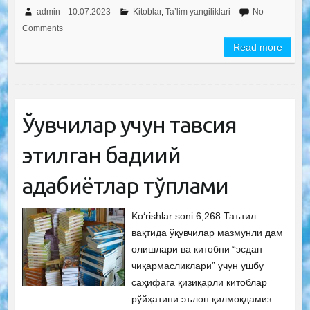
admin
10.07.2023
Kitoblar
,
Ta’lim yangiliklari
No
Comments
Read more
Ўқувчилар учун тавсия
этилган бадиий
адабиётлар тўплами
Ko‘rishlar soni 6,268 Таътил
вақтида ўқувчилар мазмунли дам
олишлари ва китобни “эсдан
чиқармасликлари” учун ушбу
саҳифага қизиқарли китоблар
рўйҳатини эълон қилмоқдамиз.