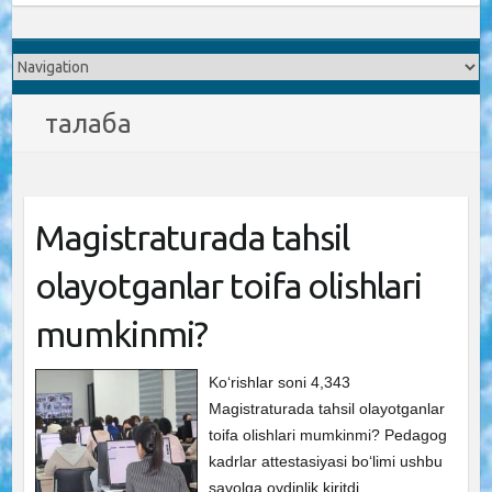
талаба
Magistraturada tahsil
olayotganlar toifa olishlari
mumkinmi?
Ko‘rishlar soni 4,343
Magistraturada tahsil olayotganlar
toifa olishlari mumkinmi? Pedagog
kadrlar attestasiyasi bo‘limi ushbu
savolga oydinlik kiritdi.