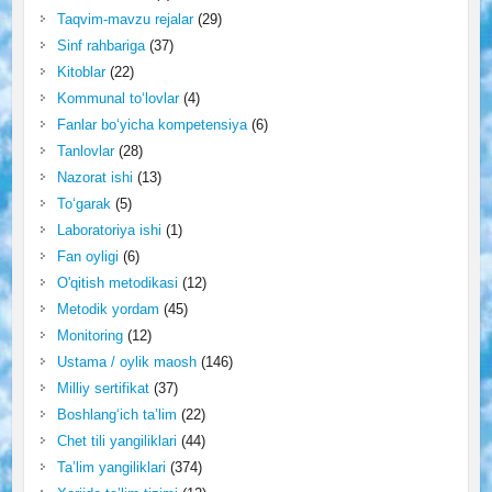
Taqvim-mavzu rejalar
(29)
Sinf rahbariga
(37)
Kitoblar
(22)
Kommunal to‘lovlar
(4)
Fanlar bo‘yicha kompetensiya
(6)
Tanlovlar
(28)
Nazorat ishi
(13)
To‘garak
(5)
Laboratoriya ishi
(1)
Fan oyligi
(6)
O'qitish metodikasi
(12)
Metodik yordam
(45)
Monitoring
(12)
Ustama / oylik maosh
(146)
Milliy sertifikat
(37)
Boshlang‘ich ta’lim
(22)
Chet tili yangiliklari
(44)
Ta’lim yangiliklari
(374)