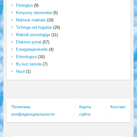
Filologiya
(9)
Kimyoviy elementlar
(5)
Mahorat maktabi
(18)
Ta’limga oid hujjatlar
(26)
Maktab psixologiga
(11)
Elektron jurnal
(57)
Energotejamkorlik
(4)
Etimologiya
(16)
Bu kun tarixda
(7)
Hazil
(1)
Политика
Карта
Контакт
конфиденциальности
сайта