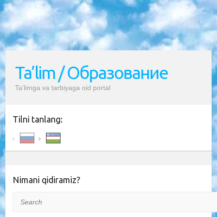
Ta’lim / Образование
Ta’limga va tarbiyaga oid portal
Tilni tanlang:
Nimani qidiramiz?
Search