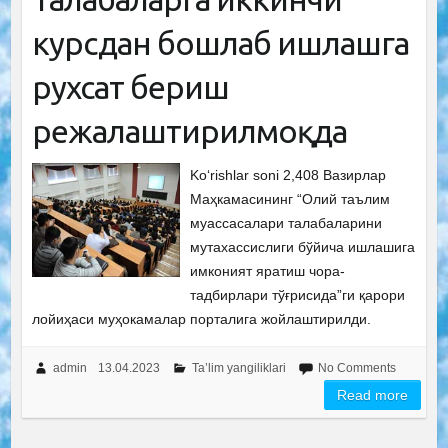
курсдан бошлаб ишлашга
рухсат бериш
режалаштирилмоқда
Ko‘rishlar soni 2,408 Вазирлар
Маҳкамасининг “Олий таълим
муассасалари талабаларини
мутахассислиги бўйича ишлашига
имконият яратиш чора-
тадбирлари тўғрисида”ги қарори
лойиҳаси муҳокамалар порталига жойлаштирилди.
admin
13.04.2023
Ta’lim yangiliklari
No Comments
Read more