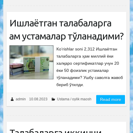
Ишлаётган талабаларга
ҳам устамалар тўланадими?
Ko‘rishlar soni 2,312 Ишлаётган
талабаларга ҳам миллий ёки
халқаро cертификатлар учун 20
ёки 50 фоизлик устамалар
тўланадими? Ушбу саволга жавоб
бериб ўтилди.
admin
10.08.2023
Ustama / oylik maosh
Read more
Талабаларга иккинчи