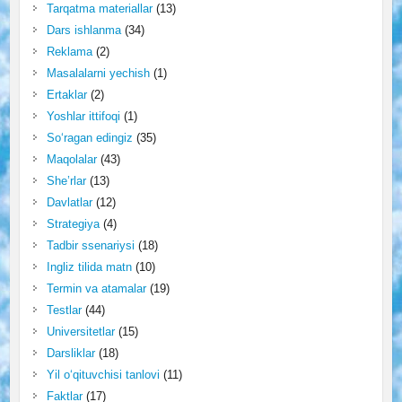
Tarqatma materiallar
(13)
Dars ishlanma
(34)
Reklama
(2)
Masalalarni yechish
(1)
Ertaklar
(2)
Yoshlar ittifoqi
(1)
So‘ragan edingiz
(35)
Maqolalar
(43)
She’rlar
(13)
Davlatlar
(12)
Strategiya
(4)
Tadbir ssenariysi
(18)
Ingliz tilida matn
(10)
Termin va atamalar
(19)
Testlar
(44)
Universitetlar
(15)
Darsliklar
(18)
Yil o‘qituvchisi tanlovi
(11)
Faktlar
(17)