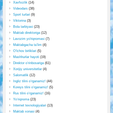
Xavfsizlik
(14)
Videodars
(38)
Sport turlari
(9)
Viktorina
(3)
Bola tarbiyasi
(23)
Maktab direktoriga
(12)
Lavozim yo'riqnomasi
(7)
Maktabgacha ta’lim
(4)
O‘lchov birliklari
(5)
Mashhurlar hayoti
(19)
Direktor o‘rinbosariga
(61)
Xorijiy universitetlar
(4)
Salomatlik
(12)
Ingliz tilini o‘rganamiz!
(44)
Koreys tilini o‘rganamiz!
(5)
Rus tilini o‘rganamiz!
(16)
Yo‘riqnoma
(23)
Internet texnologiyalari
(13)
Maktab xonasi
(4)