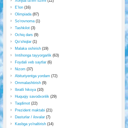
Xorijda ta’lim tizimi
(12)
E’lon
(16)
Olimpiada
(87)
So‘rovnoma
(1)
Tashkilot
(3)
Ochiq dars
(9)
Qo‘shiqlar
(1)
Malaka oshirish
(19)
Imtihonga tayyorgarlik
(63)
Foydali veb saytlar
(6)
Nizom
(37)
Abituriyentga yordam
(72)
Ommalashtirish
(9)
Ibratli hikoya
(10)
Huquqiy savodxonlik
(29)
Taqdimot
(22)
Prezident maktabi
(21)
Dasturlar / ilovalar
(7)
Kasbga yo'naltirish
(14)