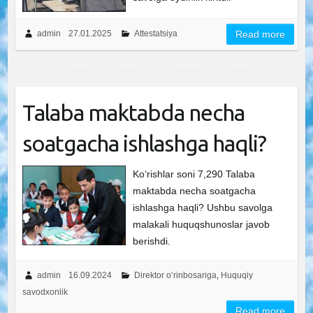
admin
27.01.2025
Attestatsiya
Read more
Talaba maktabda necha
soatgacha ishlashga haqli?
Ko‘rishlar soni 7,290 Talaba
maktabda necha soatgacha
ishlashga haqli? Ushbu savolga
malakali huquqshunoslar javob
berishdi.
admin
16.09.2024
Direktor o‘rinbosariga
,
Huquqiy
savodxonlik
Read more