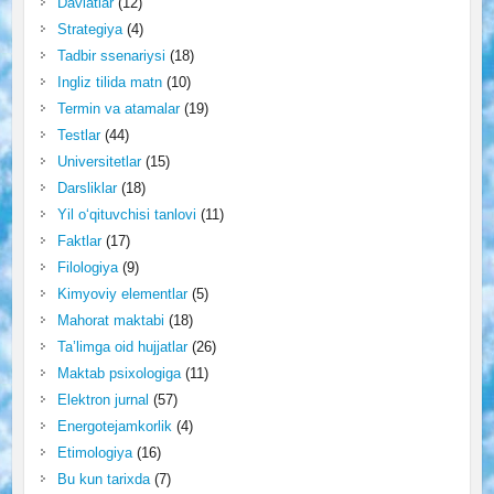
Davlatlar
(12)
Strategiya
(4)
Tadbir ssenariysi
(18)
Ingliz tilida matn
(10)
Termin va atamalar
(19)
Testlar
(44)
Universitetlar
(15)
Darsliklar
(18)
Yil o‘qituvchisi tanlovi
(11)
Faktlar
(17)
Filologiya
(9)
Kimyoviy elementlar
(5)
Mahorat maktabi
(18)
Ta’limga oid hujjatlar
(26)
Maktab psixologiga
(11)
Elektron jurnal
(57)
Energotejamkorlik
(4)
Etimologiya
(16)
Bu kun tarixda
(7)