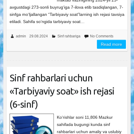
maktab vazirligining 2024-yil 23-
avgustdagi 273-sonli buyrug‘iga 7-ilova etib tasdiqlangan, 7-
sinfga mo‘ljallangan “Tarbiyaviy soat”larning ish rejasi tavsiya
etiladi. Sahifa so‘ngida tarbiyaviy soat…
admin
29.08.2024
Sinf rahbariga
No Comments
Read more
Sinf rahbarlari uchun
«Tarbiyaviy soat» ish rejasi
(6-sinf)
Ko‘rishlar soni 11,806 Mazkur
sahifada bugungi kunda sinf
rahbarlari uchun amaliy va uslubiy