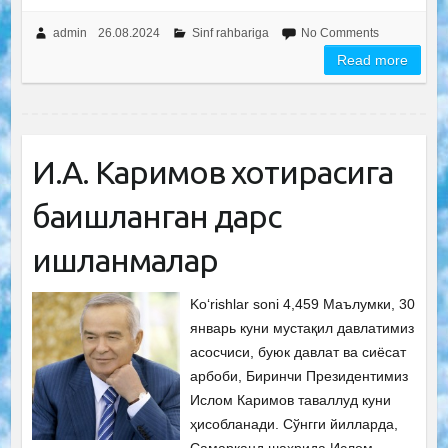
admin
26.08.2024
Sinf rahbariga
No Comments
Read more
И.А. Каримов хотирасига
бағишланган дарс
ишланмалар
Ko‘rishlar soni 4,459 Маълумки, 30
январь куни мустақил давлатимиз
асосчиси, буюк давлат ва сиёсат
арбоби, Биринчи Президентимиз
Ислом Каримов таваллуд куни
ҳисобланади. Сўнгги йилларда,