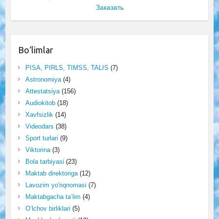
Заказать
Bo‘limlar
PISA, PIRLS, TIMSS, TALIS
(7)
Astronomiya
(4)
Attestatsiya
(156)
Audiokitob
(18)
Xavfsizlik
(14)
Videodars
(38)
Sport turlari
(9)
Viktorina
(3)
Bola tarbiyasi
(23)
Maktab direktoriga
(12)
Lavozim yo'riqnomasi
(7)
Maktabgacha ta’lim
(4)
O‘lchov birliklari
(5)