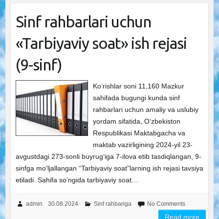
Sinf rahbarlari uchun
«Tarbiyaviy soat» ish rejasi
(9-sinf)
Ko‘rishlar soni 11,160 Mazkur
sahifada bugungi kunda sinf
rahbarlari uchun amaliy va uslubiy
yordam sifatida, O‘zbekiston
Respublikasi Maktabgacha va
maktab vazirligining 2024-yil 23-
avgustdagi 273-sonli buyrug‘iga 7-ilova etib tasdiqlangan, 9-
sinfga mo‘ljallangan “Tarbiyaviy soat”larning ish rejasi tavsiya
etiladi. Sahifa so‘ngida tarbiyaviy soat…
admin
30.08.2024
Sinf rahbariga
No Comments
Read more