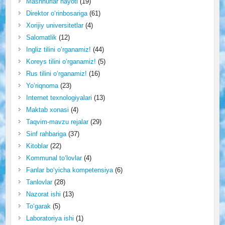
Mashhurlar hayoti
(19)
Direktor o‘rinbosariga
(61)
Xorijiy universitetlar
(4)
Salomatlik
(12)
Ingliz tilini o‘rganamiz!
(44)
Koreys tilini o‘rganamiz!
(5)
Rus tilini o‘rganamiz!
(16)
Yo‘riqnoma
(23)
Internet texnologiyalari
(13)
Maktab xonasi
(4)
Taqvim-mavzu rejalar
(29)
Sinf rahbariga
(37)
Kitoblar
(22)
Kommunal to‘lovlar
(4)
Fanlar bo‘yicha kompetensiya
(6)
Tanlovlar
(28)
Nazorat ishi
(13)
To‘garak
(5)
Laboratoriya ishi
(1)