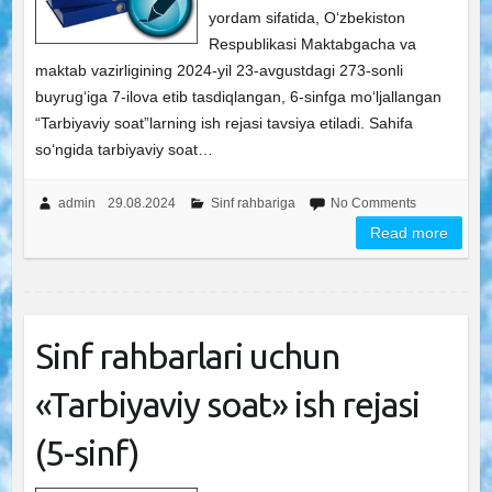
yordam sifatida, O‘zbekiston
Respublikasi Maktabgacha va
maktab vazirligining 2024-yil 23-avgustdagi 273-sonli
buyrug‘iga 7-ilova etib tasdiqlangan, 6-sinfga mo‘ljallangan
“Tarbiyaviy soat”larning ish rejasi tavsiya etiladi. Sahifa
so‘ngida tarbiyaviy soat…
admin
29.08.2024
Sinf rahbariga
No Comments
Read more
Sinf rahbarlari uchun
«Tarbiyaviy soat» ish rejasi
(5-sinf)