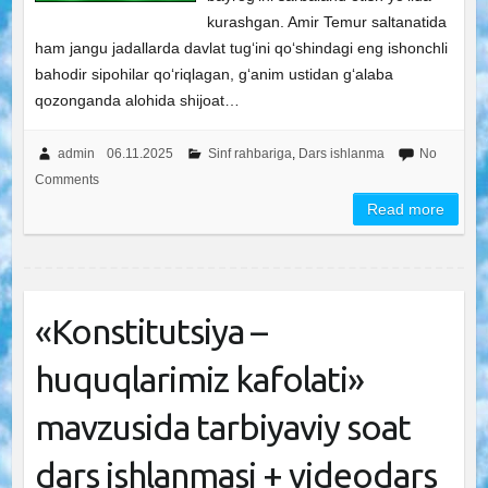
kurashgan. Amir Temur saltanatida
ham jangu jadallarda davlat tug‘ini qo‘shindagi eng ishonchli
bahodir sipohilar qo‘riqlagan, g‘anim ustidan g‘alaba
qozonganda alohida shijoat…
admin
06.11.2025
Sinf rahbariga
,
Dars ishlanma
No
Comments
Read more
«Konstitutsiya –
huquqlarimiz kafolati»
mavzusida tarbiyaviy soat
dars ishlanmasi + videodars