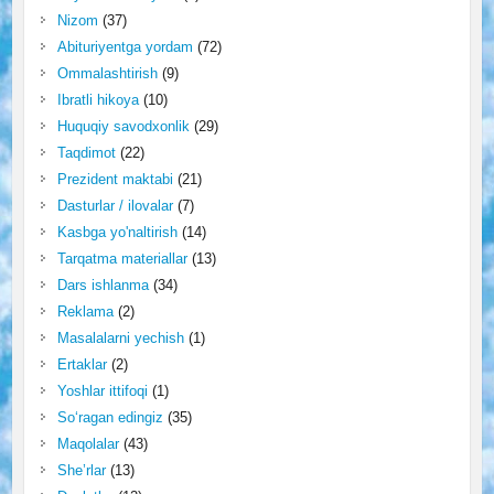
Nizom
(37)
Abituriyentga yordam
(72)
Ommalashtirish
(9)
Ibratli hikoya
(10)
Huquqiy savodxonlik
(29)
Taqdimot
(22)
Prezident maktabi
(21)
Dasturlar / ilovalar
(7)
Kasbga yo'naltirish
(14)
Tarqatma materiallar
(13)
Dars ishlanma
(34)
Reklama
(2)
Masalalarni yechish
(1)
Ertaklar
(2)
Yoshlar ittifoqi
(1)
So‘ragan edingiz
(35)
Maqolalar
(43)
She’rlar
(13)