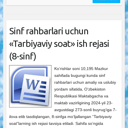
Sinf rahbarlari uchun
«Tarbiyaviy soat» ish rejasi
(8-sinf)
Ko‘rishlar soni 10,195 Mazkur
sahifada bugungi kunda sinf
rahbarlari uchun amaliy va uslubiy
yordam sifatida, O‘zbekiston
Respublikasi Maktabgacha va
maktab vazirligining 2024-yil 23-
avgustdagi 273-sonli buyrug‘iga 7-
ilova etib tasdiqlangan, 8-sinfga mo‘ljallangan “Tarbiyaviy
soat”larning ish rejasi tavsiya etiladi. Sahifa so‘ngida