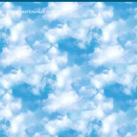
Образовательный портал
РЕСПУБЛИКА УЗБЕКИСТАН МИНИСТРЕРСТВО ДОШКОЛЬНОГО И ШКОЛЬНОГО ОБРАЗОВАНИЯ КОМАНДА в общеобразовательных учреждениях в 2023-2024 учебном году организация и проведение итоговой государственной аттестации обучающихся о Министра дошкольного и школьного образования Республики Узбекистан от 4 марта 2008 года (постановлением Минюста от 20 марта 2008 года № 1778 государственной регистрации) «Итоговое состояние учащихся общего среднего образования на основании положения об утверждении положения об аттестации общего среднего образования выпускной экзамен студентов в образовательных учреждениях в 2023-2024 учебном году В целях организации и прохождения аттестации приказываю: 1. Следующее: перечень предметов, по которым будет проводиться итоговая государственная аттестация и экзамен формы перевода согласно приложению 1; сертификаты международного образца, оценивающие уровень владения иностранными языками перечень согласно приложению 2; 2. Педагогический при специализированных образовательных учреждениях. научно-практический центр квалификации и международной оценки (Д.Давидова) 2024 г. До 25 марта: задания по предметам, по которым будет проводиться итоговая аттестация разработка и утверждение технических условий; итоговая аттестация на основании разработанного предметного задания разработка вопросов по предметам (устно и письменно), экзамен передача; общеобразовательные средние школы и специальные учебные заведения учащиеся выпускных классов школ и интернатов в агентской системе подготовка базы данных экзаменационных материалов и критериев оценки; перевод базы экзаменационных материалов на все языки обучения подать в Республиканский образовательный центр для изготовления; варианты экзаменов на основе разработанных контрольных материалов пусть будут поставлены задачи формирования. 3. Республиканский образовательный центр (Ш.Худайкулов) до 5 апреля 2024 года. до: база данных предоставленных экзаменационных материалов на все языки обучения перевод и экспертиза; для слепых, слабовидящих, глухих, слабослышащих и умственно отсталых детей учащиеся выпускных классов специализированных школ и школ-интернатов база данных экзаменационных материалов на всех преподаваемых языках подготовка критериев оценки; специализированные школы для умственно отсталых детей и технологии для учащихся выпускных классов школ-интернатов разработка соответствующих рекомендаций и критериев проведения ЕГЭ по естествознанию давать задания. 4. Педагогический при специализированных образовательных учреждениях. Научно-практический центр навыков и международной оценки (Д.Давидова), Республика образовательный центр (Худайкулов Ш.) итоговый государственный аттестационный экзамен ориентирован на творческое и логическое мышление при подготовке базы материалов учитывать введение заданий. 5. Следует отметить, что: сертификат государственного образца о знании общеобразовательного предмета и как минимум национальный уровень B1 по предметам на иностранных языках, указанным в Приложении 2. или международно признанный сертификат эквивалентного уровня студенты, изучающие определенный предмет, освобождаются от экзамена; по соответствующим предметам запланирована итоговая государственная аттестация за день до дня, путем жеребьевки Рабочей группой (в письменной форме по предметам, проводимым в форме) из числа сформированных вариантов выбрано 2 варианта; 2 выбранных варианта экзамена анонсированы на официальном сайте министерства и все выпускники по всей стране на основе этих вариантов проводит итоговую государственную аттестацию. 6. Государственное образование учащихся средних общеобразовательных учреждений. знания в соответствии с квалификационными требованиями, которые необходимо приобрести на основании стандартов итоговый (выпускной) контроль для 9 и 11 классов в целях тестирования Экзамены (далее – экзамены) состоят из предметов, перечисленных в приложении 1. будет сделано. 7. Экзамены пройдут с 26 мая по 15 июня 2024 г. (кроме науки физического воспитания). 8. Физическая для учащихся 9 классов общесредних образовательных учреждений. Экзамены по предмету «Образование, квалификация медицина» 1-6 мая 2024 года. сотрудники перевести под присмотр (с отклонениями в физическом или умственном развитии) специализированная школа для детей, школы-интернаты и со сколиозом школы-интернаты санаторного типа для больных детей исключены). 9. Он был слепым, слабовидящим и имел нарушения опорно-двигательного аппарата. экзамены в специализированных школах и интернатах для детей должны проводиться исходя из требований, предъявляемых к общеобразовательным учреждениям (физкультура кроме науки). 10. Специализированная школа для глухих и слабослышащих детей. и экзамены в интернатах и быть реализован в виде письменного теста по математике. 11. Специальность для умственно отсталых детей. Для 9 класса Родной язык и литературное письмо Государственный язык (язык обучения – узбекский). для неклассов) написано Математическое письмо Письменная/устная история Узбекистана Физическое воспитание практично Итоговый контроль Для 11 класса Написание родного языка и литературы (эссе) Математическое письмо Узбекский язык (обучение на узбекском языке) не посещающее общее среднее образование для учреждений)/Образовательное учреждение выбор письменный и устный Иностранный язык письменный/устный Письменная/устная история Узбекистана *По выбору студента:  Химия  Физика  Основы государственного права  География 10 бесплатных образовательных ресурсов - Мы составили подборку онлайн-проектов с интерактивными упражнениями, видеолекциями и статьями. Они помогут вам обрести новые и освежить старые знания бесплатно. 1. «ИНТУИТ» Старейшая образовательная площадка Рунета. Здесь вы найдёте сотни текстовых и видеокурсов на десятки различных тем — от программирования до психологии. Многие курсы подготовлены российскими университетами и крупными международными компаниями вроде Intel и Microsoft. Самостоятельное обучение бесплатное, но желающие могут оплатить услуги персональных наставников. 2. «Смартия» знакомит с актуальными профессиями и подсказывает, как им обучаться. Выбрав заинтересовавшую вас специальность — SMM-специалист, фотограф, веб-дизайнер или другую, — увидите список необходимых для неё умений. Чтобы вы могли освоить их самостоятельно, для каждого умения площадка отображает подборку ссылок на учебные материалы. Хотя «Смартия» ориентируется на русскоязычную аудиторию, часть контента всё же доступна только на английском. 3. «Лекторий Физтеха» Проект Московского физико-технического института (Физтеха). С его помощью вы можете смотреть онлайн серии лекций, записанные на видео в этом вузе. В числе доступных предметов — физика, биология, химия, информационные технологии и другие. К некоторым лекциям администрация ресурса прилагает готовые конспекты, которые можно скачивать в PDF-формате. 4. ITMOcourses Онлайн-площадка Санкт-Петербургского национального исследовательского университета информационных технологий, механики и оптики (ИТМО). Ресурс предоставляет свободный доступ к курсам, разработанным в этом вузе. Каталог материалов разбит на четыре категории: «Оптические системы и технологии», «Приборостроение и робототехника», «Информационные технологии» и «Биотехнологии». Курсы состоят из видеолекций, интерактивных демонстраций и заданий. 5. «КиберЛенинка» Электронная научная библиотека открытого доступа. Каталог площадки регулярно обрастает текстами статей из различных научных изданий. Сгруппированные по журналам и рубрикам публикации можно читать онлайн или скачивать целиком в PDF-формате. Проект нацелен на популяризацию науки за счёт открытого доступа к качественной информации. 6. «ПостНаука» На этом ресурсе публикуют подборки видеолекций, составленные экспертами из разных отраслей и объединённые общими темами. Среди них, к примеру, есть серии «Биоинформатика и геномика», «Культура средневековой Скандинавии» и Cinema Studies о теории кино. Каждая подборка лекций — логически связанная история, рассказанная экспертом от первого лица. Кроме того, на сайте появляются научно-образовательные статьи и тесты на разные темы. 7. «Newочём» Команда проекта «Newочём» отбирает самые интересные тексты из англоязычных СМИ и переводит те из них, за которые голосуют участники сообщества «ВКонтакте». По большей части это научно-популярные статьи. Редакторы придумывают лишь заголовки, в остальном содержание переводов соответствует оригиналам. Полные тексты можно читать прямо в социальной сети. 8. InternetUrok Онлайн-база материалов по основным дисциплинам школьной программы. Информация на сайте структурирована по классам, предметам и темам (урокам). Каждый урок состоит из видеолекций и конспектов. Есть также интерактивные тренажёры и тесты для закрепления пройденного материала. Даже если вы давно окончили школу, возможность повторить программу старших классов всегда может пригодиться. 9. Edutainme Ещё один ресурс об образовании. В отличие от Newtonew, как мне кажется, Edutainme больше ориентируется на представителей индустрии: педагогов, предпринимателей, разработчиков образовательных проектов. Но и любой, кто просто стремится к саморазвитию, найдёт на сайте много полезного и интересного для себя. Например, информацию о новых курсах и образовательных сервисах. 10. Newtonew Онлайн-медиа об образовании и обучении в широком смысле. Авторы Newtonew пишут об инструментах, заведениях, тактиках и стратегиях, которые помогают учить других и получать новые знания самостоятельно. На этой площадке вы найдёте новости, обзоры, аналитические мат