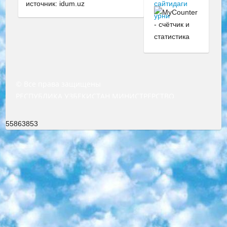
источник: idum.uz
© Все права защищены
РЕСПУБЛИКА УЗБЕКИСТАН МИНИСТРЕРСТВО ДОШКОЛЬНОГО И ШКОЛЬНОГО ОБРАЗОВАНИЯ КОМАНДА в общеобразовательных учреждениях в 2023-2024 учебном году организация и проведение итоговой государственной аттестации обучающихся о Министра дошкольного и школьного образования Республики Узбекистан от 4 марта 2008 года (постановлением Минюста от 20 марта 2008 года № 1778 государственной регистрации) «Итоговое состояние учащихся общего среднего образования на основании положения об утверждении положения об аттестации общего среднего образования выпускной экзамен студентов в образовательных учреждениях в 2023-2024 учебном году В целях организации и прохождения аттестации приказываю: 1. Следующее: перечень предметов, по которым будет проводиться итоговая государственная аттестация и экзамен формы перевода согласно приложению 1; сертификаты международного образца, оценивающие уровень владения иностранными языками перечень согласно приложению 2; 2. Педагогический при специализированных образовательных учреждениях. научно-практический центр квалификации и международной оценки (Д.Давидова) 2024 г. До 25 марта: задания по предметам, по которым будет проводиться итоговая аттестация разработка и утверждение технических условий; итоговая аттестация на основании разработанного предметного задания разработка вопросов по предметам (устно и письменно), экзамен передача; общеобразовательные средние школы и специальные учебные заведения учащиеся выпускных классов школ и интернатов в агентской системе подготовка базы данных экзаменационных материалов и критериев оценки; перевод базы экзаменационных материалов на все языки обучения подать в Республиканский образовательный центр для изготовления; варианты экзаменов на основе разработанных контрольных материалов пусть будут поставлены задачи формирования. 3. Республиканский образовательный центр (Ш.Худайкулов) до 5 апреля 2024 года. до: база данных предоставленных экзаменационных материалов на все языки обучения перевод и экспертиза; для слепых, слабовидящих, глухих, слабослышащих и умственно отсталых детей учащиеся выпускных классов специализированных школ и школ-интернатов база данных экзаменационных материалов на всех преподаваемых языках подготовка критериев оценки; специализированные школы для умственно отсталых детей и технологии для учащихся выпускных классов школ-интернатов разработка соответствующих рекомендаций и критериев проведения ЕГЭ по естествознанию давать задания. 4. Педагогический при специализированных образовательных учреждениях. Научно-практический центр навыков и международной оценки (Д.Давидова), Республика образовательный центр (Худайкулов Ш.) итоговый государственный аттестационный экзамен ориентирован на творческое и логическое мышление при подготовке базы материалов учитывать введение заданий. 5. Следует отметить, что: сертификат государственного образца о знании общеобразовательного предмета и как минимум национальный уровень B1 по предметам на иностранных языках, указанным в Приложении 2. или международно признанный сертификат эквивалентного уровня студенты, изучающие определенный предмет, освобождаются от экзамена; по соответствующим предметам запланирована итоговая государственная аттестация за день до дня, путем жеребьевки Рабочей группой (в письменной форме по предметам, проводимым в форме) из числа сформированных вариантов выбрано 2 варианта; 2 выбранных варианта экзамена анонсированы на официальном сайте министерства и все выпускники по всей стране на основе этих вариантов проводит итоговую государственную аттестацию. 6. Государственное образование учащихся средних общеобразовательных учреждений. знания в соответствии с квалификационными требованиями, которые необходимо приобрести на основании стандартов итоговый (выпускной) контроль для 9 и 11 классов в целях тестирования Экзамены (далее – экзамены) состоят из предметов, перечисленных в приложении 1. будет сделано. 7. Экзамены пройдут с 26 мая по 15 июня 2024 г. (кроме науки физического воспитания). 8. Физическая для учащихся 9 классов общесредних образовательных учреждений. Экзамены по предмету «Образование, квалификация медицина» 1-6 мая 2024 года. сотрудники перевести под присмотр (с отклонениями в физическом или умственном развитии) специализированная школа для детей, школы-интернаты и со сколиозом школы-интернаты санаторного типа для больных детей исключены). 9. Он был слепым, слабовидящим и имел нарушения опорно-двигательного аппарата. экзамены в специализированных школах и интернатах для детей должны проводиться исходя из требований, предъявляемых к общеобразовательным учреждениям (физкультура кроме науки). 10. Специализированная школа для глухих и слабослышащих детей. и экзамены в интернатах и быть реализован в виде письменного теста по математике. 11. Специальность для умственно отсталых детей. Для 9 класса Родной язык и литературное письмо Государственный язык (язык обучения – узбекский). для неклассов) написано Математическое письмо Письменная/устная история Узбекистана Физическое воспитание практично Итоговый контроль Для 11 класса Написание родного языка и литературы (эссе) Математическое письмо Узбекский язык (обучение на узбекском языке) не посещающее общее среднее образование для учреждений)/Образовательное учреждение выбор письменный и устный Иностранный язык письменный/устный Письменная/устная история Узбекистана *По выбору студента:  Химия  Физика  Основы государственного права  География 10 бесплатных образовательных ресурсов - Мы составили подборку онлайн-проектов с интерактивными упражнениями, видеолекциями и статьями. Они помогут вам обрести новые и освежить старые знания бесплатно. 1. «ИНТУИТ» Старейшая образовательная площадка Рунета. Здесь вы найдёте сотни текстовых и видеокурсов на десятки различных тем — от программирования до психологии. Многие курсы подготовлены российскими университетами и крупными международными компаниями вроде Intel и Microsoft. Самостоятельное обучение бесплатное, но желающие могут оплатить услуги персональных наставников. 2. «Смартия» знакомит с актуальными профессиями и подсказывает, как им обучаться. Выбрав заинтересовавшую вас специальность — SMM-специалист, фотограф, веб-дизайнер или другую, — увидите список необходимых для неё умений. Чтобы вы могли освоить их самостоятельно, для каждого умения площадка отображает подборку ссылок на учебные материалы. Хотя «Смартия» ориентируется на русскоязычную аудиторию, часть контента всё же доступна только на английском. 3. «Лекторий Физтеха» Проект Московского физико-технического института (Физтеха). С его помощью вы можете смотреть онлайн серии лекций, записанные на видео в этом вузе. В числе доступных предметов — физика, биология, химия, информационные технологии и другие. К некоторым лекциям администрация ресурса прилагает готовые конспекты, которые можно скачивать в PDF-формате. 4. ITMOcourses Онлайн-площадка Санкт-Петербургского национального исследовательского университета информационных технологий, механики и оптики (ИТМО). Ресурс предоставляет свободный доступ к курсам, разработанным в этом вузе. Каталог материалов разбит на четыре категории: «Оптические системы и технологии», «Приборостроение и робототехника», «Информационные технологии» и «Биотехнологии». Курсы состоят из видеолекций, интерактивных демонстраций и заданий. 5. «КиберЛенинка» Электронная научная библиотека открытого доступа. Каталог площадки регулярно обрастает текстами статей из различных научных изданий. Сгруппированные по журналам и рубрикам публикации можно читать онлайн или скачивать целиком в PDF-формате. Проект нацелен на популяризацию науки за счёт открытого доступа к качественной информации. 6. «ПостНаука» На этом ресурсе публикуют подборки видеолекций, составленные экспертами из разных отраслей и объединённые общими темами. Среди них, к примеру, есть серии «Биоинформатика и геномика», «Культура средневековой Скандинавии» и Cinema Studies о теории кино. Каждая подборка лекций — логически связанная история, рассказанная экспертом от первого лица. Кроме того, на сайте появляются научно-образовательные статьи и тесты на разные темы. 7. «Newочём» Команда проекта «Newочём» отбирает самые интересные тексты из англоязычных СМИ и переводит те из них, за которые голосуют участники сообщества «ВКонтакте». По большей части это научно-популярные статьи. Редакторы придумывают лишь заголовки, в остальном содержание переводов соответствует оригиналам. Полные тексты можно читать прямо в социальной сети. 8. InternetUrok Онлайн-база материалов по основным дисциплинам школьной программы. Информация на сайте структурирована по классам, предметам и темам (урокам). Каждый урок состоит из видеолекций и конспектов. Есть также интерактивные тренажёры и тесты для закрепления пройденного материала. Даже если вы давно окончили школу, возможность повторить программу старших классов всегда может пригодиться. 9. Edutainme Ещё один ресурс об образовании. В отличие от Newtonew, как мне кажется, Edutainme больше ориентируется на представителей индустрии: педагогов, предпринимателей, разработчиков образовательных проектов. Но и любой, кто просто стремится к саморазвитию, найдёт на сайте много полезного и интересного для себя. Например, информацию о новых курсах и образовательных сервисах. 10. Newtonew Онлайн-медиа об образовании и обучении в широком смысле. Авторы Newtonew пишут об инструментах, заведениях, тактиках и стратегиях, которые помогают учить других и получать новые знания самостоятельно. На этой площадке вы найдёте новости, обзоры, аналитические мате
55863853