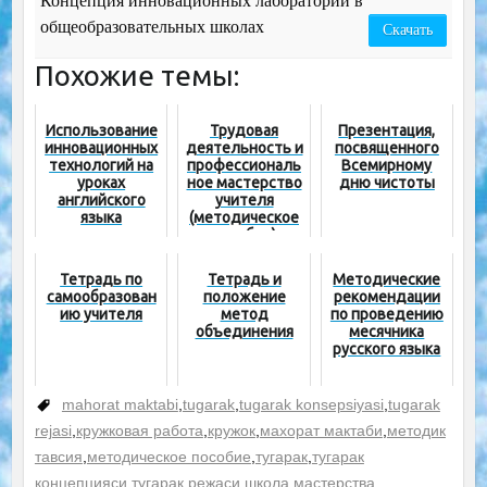
Концепция инновационных лаборатории в
общеобразовательных школах
Скачать
Похожие темы:
Использование
Трудовая
Презентация,
инновационных
деятельность и
посвященного
технологий на
профессиональ
Всемирному
уроках
ное мастерство
дню чистоты
английского
учителя
языка
(методическое
пособие)
Тетрадь по
Тетрадь и
Методические
самообразован
положение
рекомендации
ию учителя
метод
по проведению
объединения
месячника
русского языка
mahorat maktabi
,
tugarak
,
tugarak konsepsiyasi
,
tugarak
rejasi
,
кружковая работа
,
кружок
,
махорат мактаби
,
методик
тавсия
,
методическое пособие
,
тугарак
,
тугарак
концепцияси
,
тугарак режаси
,
школа мастерства