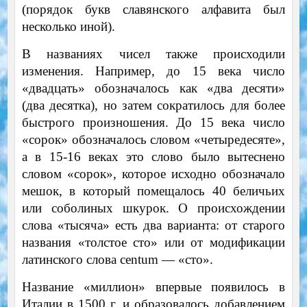
(порядок букв славянского алфавита был
несколько иной).
В названиях чисел также происходили
изменения. Например, до 15 века число
«двадцать» обозначалось как «два десяти»
(два десятка), но затем сократилось для более
быстрого произношения. До 15 века число
«сорок» обозначалось словом «четыредесяте»,
а в 15-16 веках это слово было вытеснено
словом «сорок», которое исходно обозначало
мешок, в который помещалось 40 беличьих
или соболиных шкурок. О происхождении
слова «тысяча» есть два варианта: от старого
названия «толстое сто» или от модификации
латинского слова centum — «сто».
Название «миллион» впервые появилось в
Италии в 1500 г. и образовалось добавлением