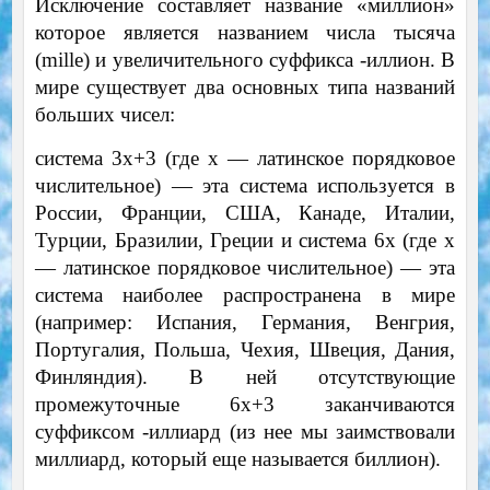
Исключение составляет название «миллион»
которое является названием числа тысяча
(mille) и увеличительного суффикса -иллион. В
мире существует два основных типа названий
больших чисел:
система 3х+3 (где х — латинское порядковое
числительное) — эта система используется в
России, Франции, США, Канаде, Италии,
Турции, Бразилии, Греции и система 6х (где х
— латинское порядковое числительное) — эта
система наиболее распространена в мире
(например: Испания, Германия, Венгрия,
Португалия, Польша, Чехия, Швеция, Дания,
Финляндия). В ней отсутствующие
промежуточные 6х+3 заканчиваются
суффиксом -иллиард (из нее мы заимствовали
миллиард, который еще называется биллион).