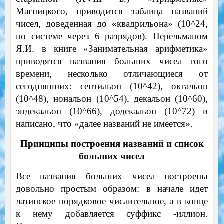
Магницкого, приводится таблица названий
чисел, доведенная до «квадрильона» (10^24,
по системе через 6 разрядов). Перельманом
Я.И. в книге «Занимательная арифметика»
приводятся названия больших чисел того
времени, несколько отличающиеся от
сегодняшних: септильон (10^42), октальон
(10^48), нональон (10^54), декальон (10^60),
эндекальон (10^66), додекальон (10^72) и
написано, что «далее названий не имеется».
Принципы построения названий и список
больших чисел
Все названия больших чисел построены
довольно простым образом: в начале идет
латинское порядковое числительное, а в конце
к нему добавляется суффикс -иллион.