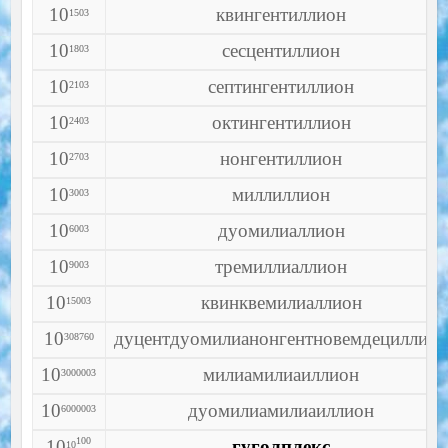
10
квингентиллион
1503
10
сесцентиллион
1803
10
септингентиллион
2103
10
октингентиллион
2403
10
нонгентиллион
2703
10
миллиллион
3003
10
дуомилиаллион
6003
10
тремиллиаллион
9003
10
квинквемилиаллион
15003
10
дуцентдуомилианонгентновемдециллио
308760
10
милиамилиаиллион
3000003
10
дуомилиамилиаиллион
6000003
100
10
гуголплекс
10