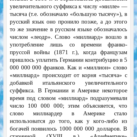
увеличительного суффикса к числу «милле» —
тысяча (т.е. обозначало «большую тысячу»), в
русский язык оно пронило позже, а до этого
то же значение в русском языке обозначалось
числом «леодр». Слово «миллиард» вошло в
употребление лишь со времени франко-
пруссой войны (1871 г.), когда французам
пришлось уплатить Германии контрибуцию в 5
000 000 000 франков. Как и «миллион» слово
«миллиард» происходит от корня «тысяча» с
добавкой итальянского увеличительного
суффикса. В Германии и Америке некоторое
время под словом «миллиард» подразумевали
число 100 000 000; этим объясняется, что
слово миллиардер в Америке стало
использоватся до того, как у кого-либо из
богачей появилось 1000 000 000 долларов. В
старинной (XVIII в.) «Арифметике»