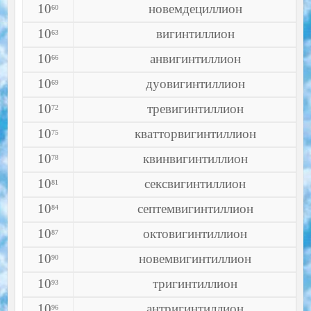
10
новемдециллион
60
10
вигинтиллион
63
10
анвигинтиллион
66
10
дуовигинтиллион
69
10
тревигинтиллион
72
10
кватторвигинтиллион
75
10
квинвигинтиллион
78
10
сексвигинтиллион
81
10
септемвигинтиллион
84
10
октовигинтиллион
87
10
новемвигинтиллион
90
10
тригинтиллион
93
10
антригинтиллион
96