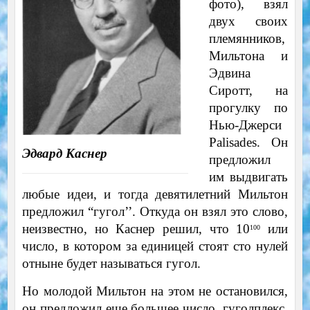
фото), взял
двух своих
племянников,
Мильтона и
Эдвина
Сиротт, на
прогулку по
Нью-Джерси
Palisades. Он
Эдвард Каснер
предложил
им выдвигать
любые идеи, и тогда девятилетний Мильтон
предложил “гугол’’. Откуда он взял это слово,
неизвестно, но Каснер решил, что 10
или
100
число, в котором за единицей стоят сто нулей
отныне будет называться гугол.
Но молодой Мильтон на этом не остановился,
он предложил еще большее число, гуголплекс.