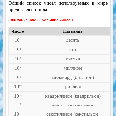
Общий список чисел используемых в мире
представлено ниже:
(Внимание, очень большие числа!)
Число
Название
10
десять
1
10
сто
2
10
тысяча
3
10
миллион
6
10
миллиард (биллион)
9
10
триллион
12
10
квадриллион (квадрильон)
15
18
10
квинтиллион (квинтильон)
10
секстиллион (секстильон)
21