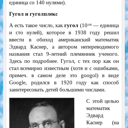
единица со 140 нулями).
Гугол и гуголплекс
А есть такое число, как
гугол
(10
— единица
100
и сто нулей), которое в 1938 году решил
ввести в обиход американский математик
Эдвард Каснер, а автором непереводимого
названия стал 9-летний племянник ученого.
Здесь по подробнее. Гугол, с тех пор как он
стал всемирно известным (хотя и с ошибками,
примеч. в самом деле это googol) в виде
Google, родился в 1920 году как способ
заинтересовать детей большими числами.
С этой целью
математик
Эдвард
Каснер (на