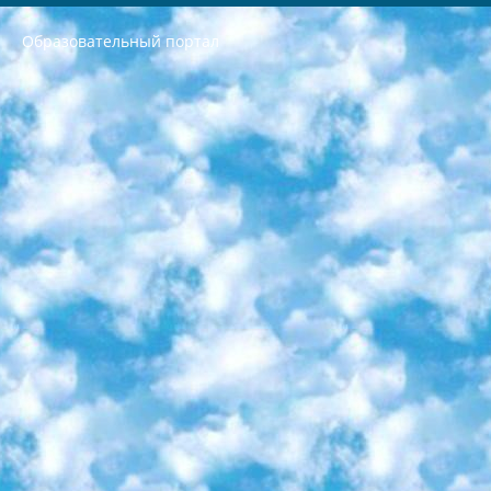
Образовательный портал
РЕСПУБЛИКА УЗБЕКИСТАН МИНИСТРЕРСТВО ДОШКОЛЬНОГО И ШКОЛЬНОГО ОБРАЗОВАНИЯ КОМАНДА в общеобразовательных учреждениях в 2023-2024 учебном году организация и проведение итоговой государственной аттестации обучающихся о Министра дошкольного и школьного образования Республики Узбекистан от 4 марта 2008 года (постановлением Минюста от 20 марта 2008 года № 1778 государственной регистрации) «Итоговое состояние учащихся общего среднего образования на основании положения об утверждении положения об аттестации общего среднего образования выпускной экзамен студентов в образовательных учреждениях в 2023-2024 учебном году В целях организации и прохождения аттестации приказываю: 1. Следующее: перечень предметов, по которым будет проводиться итоговая государственная аттестация и экзамен формы перевода согласно приложению 1; сертификаты международного образца, оценивающие уровень владения иностранными языками перечень согласно приложению 2; 2. Педагогический при специализированных образовательных учреждениях. научно-практический центр квалификации и международной оценки (Д.Давидова) 2024 г. До 25 марта: задания по предметам, по которым будет проводиться итоговая аттестация разработка и утверждение технических условий; итоговая аттестация на основании разработанного предметного задания разработка вопросов по предметам (устно и письменно), экзамен передача; общеобразовательные средние школы и специальные учебные заведения учащиеся выпускных классов школ и интернатов в агентской системе подготовка базы данных экзаменационных материалов и критериев оценки; перевод базы экзаменационных материалов на все языки обучения подать в Республиканский образовательный центр для изготовления; варианты экзаменов на основе разработанных контрольных материалов пусть будут поставлены задачи формирования. 3. Республиканский образовательный центр (Ш.Худайкулов) до 5 апреля 2024 года. до: база данных предоставленных экзаменационных материалов на все языки обучения перевод и экспертиза; для слепых, слабовидящих, глухих, слабослышащих и умственно отсталых детей учащиеся выпускных классов специализированных школ и школ-интернатов база данных экзаменационных материалов на всех преподаваемых языках подготовка критериев оценки; специализированные школы для умственно отсталых детей и технологии для учащихся выпускных классов школ-интернатов разработка соответствующих рекомендаций и критериев проведения ЕГЭ по естествознанию давать задания. 4. Педагогический при специализированных образовательных учреждениях. Научно-практический центр навыков и международной оценки (Д.Давидова), Республика образовательный центр (Худайкулов Ш.) итоговый государственный аттестационный экзамен ориентирован на творческое и логическое мышление при подготовке базы материалов учитывать введение заданий. 5. Следует отметить, что: сертификат государственного образца о знании общеобразовательного предмета и как минимум национальный уровень B1 по предметам на иностранных языках, указанным в Приложении 2. или международно признанный сертификат эквивалентного уровня студенты, изучающие определенный предмет, освобождаются от экзамена; по соответствующим предметам запланирована итоговая государственная аттестация за день до дня, путем жеребьевки Рабочей группой (в письменной форме по предметам, проводимым в форме) из числа сформированных вариантов выбрано 2 варианта; 2 выбранных варианта экзамена анонсированы на официальном сайте министерства и все выпускники по всей стране на основе этих вариантов проводит итоговую государственную аттестацию. 6. Государственное образование учащихся средних общеобразовательных учреждений. знания в соответствии с квалификационными требованиями, которые необходимо приобрести на основании стандартов итоговый (выпускной) контроль для 9 и 11 классов в целях тестирования Экзамены (далее – экзамены) состоят из предметов, перечисленных в приложении 1. будет сделано. 7. Экзамены пройдут с 26 мая по 15 июня 2024 г. (кроме науки физического воспитания). 8. Физическая для учащихся 9 классов общесредних образовательных учреждений. Экзамены по предмету «Образование, квалификация медицина» 1-6 мая 2024 года. сотрудники перевести под присмотр (с отклонениями в физическом или умственном развитии) специализированная школа для детей, школы-интернаты и со сколиозом школы-интернаты санаторного типа для больных детей исключены). 9. Он был слепым, слабовидящим и имел нарушения опорно-двигательного аппарата. экзамены в специализированных школах и интернатах для детей должны проводиться исходя из требований, предъявляемых к общеобразовательным учреждениям (физкультура кроме науки). 10. Специализированная школа для глухих и слабослышащих детей. и экзамены в интернатах и быть реализован в виде письменного теста по математике. 11. Специальность для умственно отсталых детей. Для 9 класса Родной язык и литературное письмо Государственный язык (язык обучения – узбекский). для неклассов) написано Математическое письмо Письменная/устная история Узбекистана Физическое воспитание практично Итоговый контроль Для 11 класса Написание родного языка и литературы (эссе) Математическое письмо Узбекский язык (обучение на узбекском языке) не посещающее общее среднее образование для учреждений)/Образовательное учреждение выбор письменный и устный Иностранный язык письменный/устный Письменная/устная история Узбекистана *По выбору студента:  Химия  Физика  Основы государственного права  География 10 бесплатных образовательных ресурсов - Мы составили подборку онлайн-проектов с интерактивными упражнениями, видеолекциями и статьями. Они помогут вам обрести новые и освежить старые знания бесплатно. 1. «ИНТУИТ» Старейшая образовательная площадка Рунета. Здесь вы найдёте сотни текстовых и видеокурсов на десятки различных тем — от программирования до психологии. Многие курсы подготовлены российскими университетами и крупными международными компаниями вроде Intel и Microsoft. Самостоятельное обучение бесплатное, но желающие могут оплатить услуги персональных наставников. 2. «Смартия» знакомит с актуальными профессиями и подсказывает, как им обучаться. Выбрав заинтересовавшую вас специальность — SMM-специалист, фотограф, веб-дизайнер или другую, — увидите список необходимых для неё умений. Чтобы вы могли освоить их самостоятельно, для каждого умения площадка отображает подборку ссылок на учебные материалы. Хотя «Смартия» ориентируется на русскоязычную аудиторию, часть контента всё же доступна только на английском. 3. «Лекторий Физтеха» Проект Московского физико-технического института (Физтеха). С его помощью вы можете смотреть онлайн серии лекций, записанные на видео в этом вузе. В числе доступных предметов — физика, биология, химия, информационные технологии и другие. К некоторым лекциям администрация ресурса прилагает готовые конспекты, которые можно скачивать в PDF-формате. 4. ITMOcourses Онлайн-площадка Санкт-Петербургского национального исследовательского университета информационных технологий, механики и оптики (ИТМО). Ресурс предоставляет свободный доступ к курсам, разработанным в этом вузе. Каталог материалов разбит на четыре категории: «Оптические системы и технологии», «Приборостроение и робототехника», «Информационные технологии» и «Биотехнологии». Курсы состоят из видеолекций, интерактивных демонстраций и заданий. 5. «КиберЛенинка» Электронная научная библиотека открытого доступа. Каталог площадки регулярно обрастает текстами статей из различных научных изданий. Сгруппированные по журналам и рубрикам публикации можно читать онлайн или скачивать целиком в PDF-формате. Проект нацелен на популяризацию науки за счёт открытого доступа к качественной информации. 6. «ПостНаука» На этом ресурсе публикуют подборки видеолекций, составленные экспертами из разных отраслей и объединённые общими темами. Среди них, к примеру, есть серии «Биоинформатика и геномика», «Культура средневековой Скандинавии» и Cinema Studies о теории кино. Каждая подборка лекций — логически связанная история, рассказанная экспертом от первого лица. Кроме того, на сайте появляются научно-образовательные статьи и тесты на разные темы. 7. «Newочём» Команда проекта «Newочём» отбирает самые интересные тексты из англоязычных СМИ и переводит те из них, за которые голосуют участники сообщества «ВКонтакте». По большей части это научно-популярные статьи. Редакторы придумывают лишь заголовки, в остальном содержание переводов соответствует оригиналам. Полные тексты можно читать прямо в социальной сети. 8. InternetUrok Онлайн-база материалов по основным дисциплинам школьной программы. Информация на сайте структурирована по классам, предметам и темам (урокам). Каждый урок состоит из видеолекций и конспектов. Есть также интерактивные тренажёры и тесты для закрепления пройденного материала. Даже если вы давно окончили школу, возможность повторить программу старших классов всегда может пригодиться. 9. Edutainme Ещё один ресурс об образовании. В отличие от Newtonew, как мне кажется, Edutainme больше ориентируется на представителей индустрии: педагогов, предпринимателей, разработчиков образовательных проектов. Но и любой, кто просто стремится к саморазвитию, найдёт на сайте много полезного и интересного для себя. Например, информацию о новых курсах и образовательных сервисах. 10. Newtonew Онлайн-медиа об образовании и обучении в широком смысле. Авторы Newtonew пишут об инструментах, заведениях, тактиках и стратегиях, которые помогают учить других и получать новые знания самостоятельно. На этой площадке вы найдёте новости, обзоры, аналитические мат