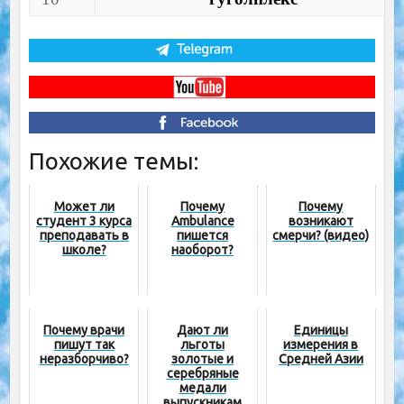
Похожие темы:
Может ли
Почему
Почему
студент 3 курса
Ambulance
возникают
преподавать в
пишется
смерчи? (видео)
школе?
наоборот?
Почему врачи
Дают ли
Единицы
пишут так
льготы
измерения в
неразборчиво?
золотые и
Средней Азии
серебряные
медали
выпускникам