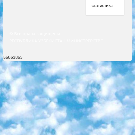
© Все права защищены
РЕСПУБЛИКА УЗБЕКИСТАН МИНИСТРЕРСТВО ДОШКОЛЬНОГО И ШКОЛЬНОГО ОБРАЗОВАНИЯ КОМАНДА в общеобразовательных учреждениях в 2023-2024 учебном году организация и проведение итоговой государственной аттестации обучающихся о Министра дошкольного и школьного образования Республики Узбекистан от 4 марта 2008 года (постановлением Минюста от 20 марта 2008 года № 1778 государственной регистрации) «Итоговое состояние учащихся общего среднего образования на основании положения об утверждении положения об аттестации общего среднего образования выпускной экзамен студентов в образовательных учреждениях в 2023-2024 учебном году В целях организации и прохождения аттестации приказываю: 1. Следующее: перечень предметов, по которым будет проводиться итоговая государственная аттестация и экзамен формы перевода согласно приложению 1; сертификаты международного образца, оценивающие уровень владения иностранными языками перечень согласно приложению 2; 2. Педагогический при специализированных образовательных учреждениях. научно-практический центр квалификации и международной оценки (Д.Давидова) 2024 г. До 25 марта: задания по предметам, по которым будет проводиться итоговая аттестация разработка и утверждение технических условий; итоговая аттестация на основании разработанного предметного задания разработка вопросов по предметам (устно и письменно), экзамен передача; общеобразовательные средние школы и специальные учебные заведения учащиеся выпускных классов школ и интернатов в агентской системе подготовка базы данных экзаменационных материалов и критериев оценки; перевод базы экзаменационных материалов на все языки обучения подать в Республиканский образовательный центр для изготовления; варианты экзаменов на основе разработанных контрольных материалов пусть будут поставлены задачи формирования. 3. Республиканский образовательный центр (Ш.Худайкулов) до 5 апреля 2024 года. до: база данных предоставленных экзаменационных материалов на все языки обучения перевод и экспертиза; для слепых, слабовидящих, глухих, слабослышащих и умственно отсталых детей учащиеся выпускных классов специализированных школ и школ-интернатов база данных экзаменационных материалов на всех преподаваемых языках подготовка критериев оценки; специализированные школы для умственно отсталых детей и технологии для учащихся выпускных классов школ-интернатов разработка соответствующих рекомендаций и критериев проведения ЕГЭ по естествознанию давать задания. 4. Педагогический при специализированных образовательных учреждениях. Научно-практический центр навыков и международной оценки (Д.Давидова), Республика образовательный центр (Худайкулов Ш.) итоговый государственный аттестационный экзамен ориентирован на творческое и логическое мышление при подготовке базы материалов учитывать введение заданий. 5. Следует отметить, что: сертификат государственного образца о знании общеобразовательного предмета и как минимум национальный уровень B1 по предметам на иностранных языках, указанным в Приложении 2. или международно признанный сертификат эквивалентного уровня студенты, изучающие определенный предмет, освобождаются от экзамена; по соответствующим предметам запланирована итоговая государственная аттестация за день до дня, путем жеребьевки Рабочей группой (в письменной форме по предметам, проводимым в форме) из числа сформированных вариантов выбрано 2 варианта; 2 выбранных варианта экзамена анонсированы на официальном сайте министерства и все выпускники по всей стране на основе этих вариантов проводит итоговую государственную аттестацию. 6. Государственное образование учащихся средних общеобразовательных учреждений. знания в соответствии с квалификационными требованиями, которые необходимо приобрести на основании стандартов итоговый (выпускной) контроль для 9 и 11 классов в целях тестирования Экзамены (далее – экзамены) состоят из предметов, перечисленных в приложении 1. будет сделано. 7. Экзамены пройдут с 26 мая по 15 июня 2024 г. (кроме науки физического воспитания). 8. Физическая для учащихся 9 классов общесредних образовательных учреждений. Экзамены по предмету «Образование, квалификация медицина» 1-6 мая 2024 года. сотрудники перевести под присмотр (с отклонениями в физическом или умственном развитии) специализированная школа для детей, школы-интернаты и со сколиозом школы-интернаты санаторного типа для больных детей исключены). 9. Он был слепым, слабовидящим и имел нарушения опорно-двигательного аппарата. экзамены в специализированных школах и интернатах для детей должны проводиться исходя из требований, предъявляемых к общеобразовательным учреждениям (физкультура кроме науки). 10. Специализированная школа для глухих и слабослышащих детей. и экзамены в интернатах и быть реализован в виде письменного теста по математике. 11. Специальность для умственно отсталых детей. Для 9 класса Родной язык и литературное письмо Государственный язык (язык обучения – узбекский). для неклассов) написано Математическое письмо Письменная/устная история Узбекистана Физическое воспитание практично Итоговый контроль Для 11 класса Написание родного языка и литературы (эссе) Математическое письмо Узбекский язык (обучение на узбекском языке) не посещающее общее среднее образование для учреждений)/Образовательное учреждение выбор письменный и устный Иностранный язык письменный/устный Письменная/устная история Узбекистана *По выбору студента:  Химия  Физика  Основы государственного права  География 10 бесплатных образовательных ресурсов - Мы составили подборку онлайн-проектов с интерактивными упражнениями, видеолекциями и статьями. Они помогут вам обрести новые и освежить старые знания бесплатно. 1. «ИНТУИТ» Старейшая образовательная площадка Рунета. Здесь вы найдёте сотни текстовых и видеокурсов на десятки различных тем — от программирования до психологии. Многие курсы подготовлены российскими университетами и крупными международными компаниями вроде Intel и Microsoft. Самостоятельное обучение бесплатное, но желающие могут оплатить услуги персональных наставников. 2. «Смартия» знакомит с актуальными профессиями и подсказывает, как им обучаться. Выбрав заинтересовавшую вас специальность — SMM-специалист, фотограф, веб-дизайнер или другую, — увидите список необходимых для неё умений. Чтобы вы могли освоить их самостоятельно, для каждого умения площадка отображает подборку ссылок на учебные материалы. Хотя «Смартия» ориентируется на русскоязычную аудиторию, часть контента всё же доступна только на английском. 3. «Лекторий Физтеха» Проект Московского физико-технического института (Физтеха). С его помощью вы можете смотреть онлайн серии лекций, записанные на видео в этом вузе. В числе доступных предметов — физика, биология, химия, информационные технологии и другие. К некоторым лекциям администрация ресурса прилагает готовые конспекты, которые можно скачивать в PDF-формате. 4. ITMOcourses Онлайн-площадка Санкт-Петербургского национального исследовательского университета информационных технологий, механики и оптики (ИТМО). Ресурс предоставляет свободный доступ к курсам, разработанным в этом вузе. Каталог материалов разбит на четыре категории: «Оптические системы и технологии», «Приборостроение и робототехника», «Информационные технологии» и «Биотехнологии». Курсы состоят из видеолекций, интерактивных демонстраций и заданий. 5. «КиберЛенинка» Электронная научная библиотека открытого доступа. Каталог площадки регулярно обрастает текстами статей из различных научных изданий. Сгруппированные по журналам и рубрикам публикации можно читать онлайн или скачивать целиком в PDF-формате. Проект нацелен на популяризацию науки за счёт открытого доступа к качественной информации. 6. «ПостНаука» На этом ресурсе публикуют подборки видеолекций, составленные экспертами из разных отраслей и объединённые общими темами. Среди них, к примеру, есть серии «Биоинформатика и геномика», «Культура средневековой Скандинавии» и Cinema Studies о теории кино. Каждая подборка лекций — логически связанная история, рассказанная экспертом от первого лица. Кроме того, на сайте появляются научно-образовательные статьи и тесты на разные темы. 7. «Newочём» Команда проекта «Newочём» отбирает самые интересные тексты из англоязычных СМИ и переводит те из них, за которые голосуют участники сообщества «ВКонтакте». По большей части это научно-популярные статьи. Редакторы придумывают лишь заголовки, в остальном содержание переводов соответствует оригиналам. Полные тексты можно читать прямо в социальной сети. 8. InternetUrok Онлайн-база материалов по основным дисциплинам школьной программы. Информация на сайте структурирована по классам, предметам и темам (урокам). Каждый урок состоит из видеолекций и конспектов. Есть также интерактивные тренажёры и тесты для закрепления пройденного материала. Даже если вы давно окончили школу, возможность повторить программу старших классов всегда может пригодиться. 9. Edutainme Ещё один ресурс об образовании. В отличие от Newtonew, как мне кажется, Edutainme больше ориентируется на представителей индустрии: педагогов, предпринимателей, разработчиков образовательных проектов. Но и любой, кто просто стремится к саморазвитию, найдёт на сайте много полезного и интересного для себя. Например, информацию о новых курсах и образовательных сервисах. 10. Newtonew Онлайн-медиа об образовании и обучении в широком смысле. Авторы Newtonew пишут об инструментах, заведениях, тактиках и стратегиях, которые помогают учить других и получать новые знания самостоятельно. На этой площадке вы найдёте новости, обзоры, аналитические мате
55863853