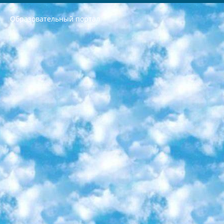
Образовательный портал
РЕСПУБЛИКА УЗБЕКИСТАН МИНИСТРЕРСТВО ДОШКОЛЬНОГО И ШКОЛЬНОГО ОБРАЗОВАНИЯ КОМАНДА в общеобразовательных учреждениях в 2023-2024 учебном году организация и проведение итоговой государственной аттестации обучающихся о Министра дошкольного и школьного образования Республики Узбекистан от 4 марта 2008 года (постановлением Минюста от 20 марта 2008 года № 1778 государственной регистрации) «Итоговое состояние учащихся общего среднего образования на основании положения об утверждении положения об аттестации общего среднего образования выпускной экзамен студентов в образовательных учреждениях в 2023-2024 учебном году В целях организации и прохождения аттестации приказываю: 1. Следующее: перечень предметов, по которым будет проводиться итоговая государственная аттестация и экзамен формы перевода согласно приложению 1; сертификаты международного образца, оценивающие уровень владения иностранными языками перечень согласно приложению 2; 2. Педагогический при специализированных образовательных учреждениях. научно-практический центр квалификации и международной оценки (Д.Давидова) 2024 г. До 25 марта: задания по предметам, по которым будет проводиться итоговая аттестация разработка и утверждение технических условий; итоговая аттестация на основании разработанного предметного задания разработка вопросов по предметам (устно и письменно), экзамен передача; общеобразовательные средние школы и специальные учебные заведения учащиеся выпускных классов школ и интернатов в агентской системе подготовка базы данных экзаменационных материалов и критериев оценки; перевод базы экзаменационных материалов на все языки обучения подать в Республиканский образовательный центр для изготовления; варианты экзаменов на основе разработанных контрольных материалов пусть будут поставлены задачи формирования. 3. Республиканский образовательный центр (Ш.Худайкулов) до 5 апреля 2024 года. до: база данных предоставленных экзаменационных материалов на все языки обучения перевод и экспертиза; для слепых, слабовидящих, глухих, слабослышащих и умственно отсталых детей учащиеся выпускных классов специализированных школ и школ-интернатов база данных экзаменационных материалов на всех преподаваемых языках подготовка критериев оценки; специализированные школы для умственно отсталых детей и технологии для учащихся выпускных классов школ-интернатов разработка соответствующих рекомендаций и критериев проведения ЕГЭ по естествознанию давать задания. 4. Педагогический при специализированных образовательных учреждениях. Научно-практический центр навыков и международной оценки (Д.Давидова), Республика образовательный центр (Худайкулов Ш.) итоговый государственный аттестационный экзамен ориентирован на творческое и логическое мышление при подготовке базы материалов учитывать введение заданий. 5. Следует отметить, что: сертификат государственного образца о знании общеобразовательного предмета и как минимум национальный уровень B1 по предметам на иностранных языках, указанным в Приложении 2. или международно признанный сертификат эквивалентного уровня студенты, изучающие определенный предмет, освобождаются от экзамена; по соответствующим предметам запланирована итоговая государственная аттестация за день до дня, путем жеребьевки Рабочей группой (в письменной форме по предметам, проводимым в форме) из числа сформированных вариантов выбрано 2 варианта; 2 выбранных варианта экзамена анонсированы на официальном сайте министерства и все выпускники по всей стране на основе этих вариантов проводит итоговую государственную аттестацию. 6. Государственное образование учащихся средних общеобразовательных учреждений. знания в соответствии с квалификационными требованиями, которые необходимо приобрести на основании стандартов итоговый (выпускной) контроль для 9 и 11 классов в целях тестирования Экзамены (далее – экзамены) состоят из предметов, перечисленных в приложении 1. будет сделано. 7. Экзамены пройдут с 26 мая по 15 июня 2024 г. (кроме науки физического воспитания). 8. Физическая для учащихся 9 классов общесредних образовательных учреждений. Экзамены по предмету «Образование, квалификация медицина» 1-6 мая 2024 года. сотрудники перевести под присмотр (с отклонениями в физическом или умственном развитии) специализированная школа для детей, школы-интернаты и со сколиозом школы-интернаты санаторного типа для больных детей исключены). 9. Он был слепым, слабовидящим и имел нарушения опорно-двигательного аппарата. экзамены в специализированных школах и интернатах для детей должны проводиться исходя из требований, предъявляемых к общеобразовательным учреждениям (физкультура кроме науки). 10. Специализированная школа для глухих и слабослышащих детей. и экзамены в интернатах и быть реализован в виде письменного теста по математике. 11. Специальность для умственно отсталых детей. Для 9 класса Родной язык и литературное письмо Государственный язык (язык обучения – узбекский). для неклассов) написано Математическое письмо Письменная/устная история Узбекистана Физическое воспитание практично Итоговый контроль Для 11 класса Написание родного языка и литературы (эссе) Математическое письмо Узбекский язык (обучение на узбекском языке) не посещающее общее среднее образование для учреждений)/Образовательное учреждение выбор письменный и устный Иностранный язык письменный/устный Письменная/устная история Узбекистана *По выбору студента:  Химия  Физика  Основы государственного права  География 10 бесплатных образовательных ресурсов - Мы составили подборку онлайн-проектов с интерактивными упражнениями, видеолекциями и статьями. Они помогут вам обрести новые и освежить старые знания бесплатно. 1. «ИНТУИТ» Старейшая образовательная площадка Рунета. Здесь вы найдёте сотни текстовых и видеокурсов на десятки различных тем — от программирования до психологии. Многие курсы подготовлены российскими университетами и крупными международными компаниями вроде Intel и Microsoft. Самостоятельное обучение бесплатное, но желающие могут оплатить услуги персональных наставников. 2. «Смартия» знакомит с актуальными профессиями и подсказывает, как им обучаться. Выбрав заинтересовавшую вас специальность — SMM-специалист, фотограф, веб-дизайнер или другую, — увидите список необходимых для неё умений. Чтобы вы могли освоить их самостоятельно, для каждого умения площадка отображает подборку ссылок на учебные материалы. Хотя «Смартия» ориентируется на русскоязычную аудиторию, часть контента всё же доступна только на английском. 3. «Лекторий Физтеха» Проект Московского физико-технического института (Физтеха). С его помощью вы можете смотреть онлайн серии лекций, записанные на видео в этом вузе. В числе доступных предметов — физика, биология, химия, информационные технологии и другие. К некоторым лекциям администрация ресурса прилагает готовые конспекты, которые можно скачивать в PDF-формате. 4. ITMOcourses Онлайн-площадка Санкт-Петербургского национального исследовательского университета информационных технологий, механики и оптики (ИТМО). Ресурс предоставляет свободный доступ к курсам, разработанным в этом вузе. Каталог материалов разбит на четыре категории: «Оптические системы и технологии», «Приборостроение и робототехника», «Информационные технологии» и «Биотехнологии». Курсы состоят из видеолекций, интерактивных демонстраций и заданий. 5. «КиберЛенинка» Электронная научная библиотека открытого доступа. Каталог площадки регулярно обрастает текстами статей из различных научных изданий. Сгруппированные по журналам и рубрикам публикации можно читать онлайн или скачивать целиком в PDF-формате. Проект нацелен на популяризацию науки за счёт открытого доступа к качественной информации. 6. «ПостНаука» На этом ресурсе публикуют подборки видеолекций, составленные экспертами из разных отраслей и объединённые общими темами. Среди них, к примеру, есть серии «Биоинформатика и геномика», «Культура средневековой Скандинавии» и Cinema Studies о теории кино. Каждая подборка лекций — логически связанная история, рассказанная экспертом от первого лица. Кроме того, на сайте появляются научно-образовательные статьи и тесты на разные темы. 7. «Newочём» Команда проекта «Newочём» отбирает самые интересные тексты из англоязычных СМИ и переводит те из них, за которые голосуют участники сообщества «ВКонтакте». По большей части это научно-популярные статьи. Редакторы придумывают лишь заголовки, в остальном содержание переводов соответствует оригиналам. Полные тексты можно читать прямо в социальной сети. 8. InternetUrok Онлайн-база материалов по основным дисциплинам школьной программы. Информация на сайте структурирована по классам, предметам и темам (урокам). Каждый урок состоит из видеолекций и конспектов. Есть также интерактивные тренажёры и тесты для закрепления пройденного материала. Даже если вы давно окончили школу, возможность повторить программу старших классов всегда может пригодиться. 9. Edutainme Ещё один ресурс об образовании. В отличие от Newtonew, как мне кажется, Edutainme больше ориентируется на представителей индустрии: педагогов, предпринимателей, разработчиков образовательных проектов. Но и любой, кто просто стремится к саморазвитию, найдёт на сайте много полезного и интересного для себя. Например, информацию о новых курсах и образовательных сервисах. 10. Newtonew Онлайн-медиа об образовании и обучении в широком смысле. Авторы Newtonew пишут об инструментах, заведениях, тактиках и стратегиях, которые помогают учить других и получать новые знания самостоятельно. На этой площадке вы найдёте новости, обзоры, аналитические мат