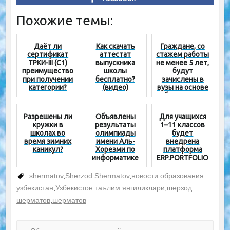
Похожие темы:
Даёт ли
Как скачать
Граждане, со
сертификат
аттестат
стажем работы
ТРКИ-III (С1)
выпускника
не менее 5 лет,
преимущество
школы
будут
при получении
бесплатно?
зачислены в
категории?
(видео)
вузы на основе
собеседования
Разрешены ли
Объявлены
Для учащихся
кружки в
результаты
1–11 классов
школах во
олимпиады
будет
время зимних
имени Аль-
внедрена
каникул?
Хорезми по
платформа
информатике
ERP.PORTFOLIO
среди учащихся
7-х классов
shermatov
,
Sherzod Shermatov
,
новости образования
узбекистан
,
Узбекистон таълим янгиликлари
,
шерзод
шерматов
,
шерматов