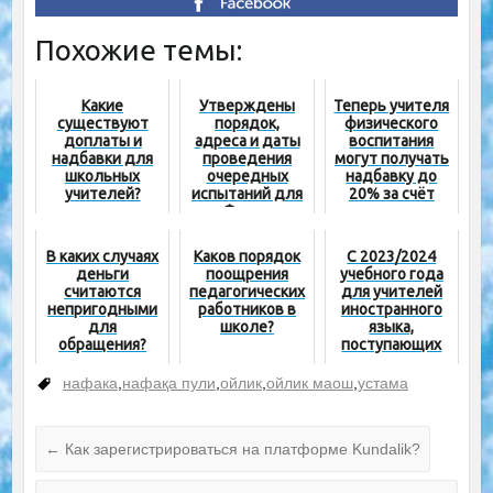
Похожие темы:
Какие
Утверждены
Теперь учителя
существуют
порядок,
физического
доплаты и
адреса и даты
воспитания
надбавки для
проведения
могут получать
школьных
очередных
надбавку до
учителей?
испытаний для
20% за счёт
Фонда
директорского
министра
фонда
В каких случаях
Каков порядок
С 2023/2024
деньги
поощрения
учебного года
считаются
педагогических
для учителей
непригодными
работников в
иностранного
для
школе?
языка,
обращения?
поступающих
на новую
работу, будет
нафака
,
нафақа пули
,
ойлик
,
ойлик маош
,
устама
введено
требование
сертификации
←
Как зарегистрироваться на платформе Kundalik?
уровня B2