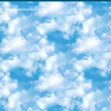
Образовательный портал
РЕСПУБЛИКА УЗБЕКИСТАН МИНИСТРЕРСТВО ДОШКОЛЬНОГО И ШКОЛЬНОГО ОБРАЗОВАНИЯ КОМАНДА в общеобразовательных учреждениях в 2023-2024 учебном году организация и проведение итоговой государственной аттестации обучающихся о Министра дошкольного и школьного образования Республики Узбекистан от 4 марта 2008 года (постановлением Минюста от 20 марта 2008 года № 1778 государственной регистрации) «Итоговое состояние учащихся общего среднего образования на основании положения об утверждении положения об аттестации общего среднего образования выпускной экзамен студентов в образовательных учреждениях в 2023-2024 учебном году В целях организации и прохождения аттестации приказываю: 1. Следующее: перечень предметов, по которым будет проводиться итоговая государственная аттестация и экзамен формы перевода согласно приложению 1; сертификаты международного образца, оценивающие уровень владения иностранными языками перечень согласно приложению 2; 2. Педагогический при специализированных образовательных учреждениях. научно-практический центр квалификации и международной оценки (Д.Давидова) 2024 г. До 25 марта: задания по предметам, по которым будет проводиться итоговая аттестация разработка и утверждение технических условий; итоговая аттестация на основании разработанного предметного задания разработка вопросов по предметам (устно и письменно), экзамен передача; общеобразовательные средние школы и специальные учебные заведения учащиеся выпускных классов школ и интернатов в агентской системе подготовка базы данных экзаменационных материалов и критериев оценки; перевод базы экзаменационных материалов на все языки обучения подать в Республиканский образовательный центр для изготовления; варианты экзаменов на основе разработанных контрольных материалов пусть будут поставлены задачи формирования. 3. Республиканский образовательный центр (Ш.Худайкулов) до 5 апреля 2024 года. до: база данных предоставленных экзаменационных материалов на все языки обучения перевод и экспертиза; для слепых, слабовидящих, глухих, слабослышащих и умственно отсталых детей учащиеся выпускных классов специализированных школ и школ-интернатов база данных экзаменационных материалов на всех преподаваемых языках подготовка критериев оценки; специализированные школы для умственно отсталых детей и технологии для учащихся выпускных классов школ-интернатов разработка соответствующих рекомендаций и критериев проведения ЕГЭ по естествознанию давать задания. 4. Педагогический при специализированных образовательных учреждениях. Научно-практический центр навыков и международной оценки (Д.Давидова), Республика образовательный центр (Худайкулов Ш.) итоговый государственный аттестационный экзамен ориентирован на творческое и логическое мышление при подготовке базы материалов учитывать введение заданий. 5. Следует отметить, что: сертификат государственного образца о знании общеобразовательного предмета и как минимум национальный уровень B1 по предметам на иностранных языках, указанным в Приложении 2. или международно признанный сертификат эквивалентного уровня студенты, изучающие определенный предмет, освобождаются от экзамена; по соответствующим предметам запланирована итоговая государственная аттестация за день до дня, путем жеребьевки Рабочей группой (в письменной форме по предметам, проводимым в форме) из числа сформированных вариантов выбрано 2 варианта; 2 выбранных варианта экзамена анонсированы на официальном сайте министерства и все выпускники по всей стране на основе этих вариантов проводит итоговую государственную аттестацию. 6. Государственное образование учащихся средних общеобразовательных учреждений. знания в соответствии с квалификационными требованиями, которые необходимо приобрести на основании стандартов итоговый (выпускной) контроль для 9 и 11 классов в целях тестирования Экзамены (далее – экзамены) состоят из предметов, перечисленных в приложении 1. будет сделано. 7. Экзамены пройдут с 26 мая по 15 июня 2024 г. (кроме науки физического воспитания). 8. Физическая для учащихся 9 классов общесредних образовательных учреждений. Экзамены по предмету «Образование, квалификация медицина» 1-6 мая 2024 года. сотрудники перевести под присмотр (с отклонениями в физическом или умственном развитии) специализированная школа для детей, школы-интернаты и со сколиозом школы-интернаты санаторного типа для больных детей исключены). 9. Он был слепым, слабовидящим и имел нарушения опорно-двигательного аппарата. экзамены в специализированных школах и интернатах для детей должны проводиться исходя из требований, предъявляемых к общеобразовательным учреждениям (физкультура кроме науки). 10. Специализированная школа для глухих и слабослышащих детей. и экзамены в интернатах и быть реализован в виде письменного теста по математике. 11. Специальность для умственно отсталых детей. Для 9 класса Родной язык и литературное письмо Государственный язык (язык обучения – узбекский). для неклассов) написано Математическое письмо Письменная/устная история Узбекистана Физическое воспитание практично Итоговый контроль Для 11 класса Написание родного языка и литературы (эссе) Математическое письмо Узбекский язык (обучение на узбекском языке) не посещающее общее среднее образование для учреждений)/Образовательное учреждение выбор письменный и устный Иностранный язык письменный/устный Письменная/устная история Узбекистана *По выбору студента:  Химия  Физика  Основы государственного права  География 10 бесплатных образовательных ресурсов - Мы составили подборку онлайн-проектов с интерактивными упражнениями, видеолекциями и статьями. Они помогут вам обрести новые и освежить старые знания бесплатно. 1. «ИНТУИТ» Старейшая образовательная площадка Рунета. Здесь вы найдёте сотни текстовых и видеокурсов на десятки различных тем — от программирования до психологии. Многие курсы подготовлены российскими университетами и крупными международными компаниями вроде Intel и Microsoft. Самостоятельное обучение бесплатное, но желающие могут оплатить услуги персональных наставников. 2. «Смартия» знакомит с актуальными профессиями и подсказывает, как им обучаться. Выбрав заинтересовавшую вас специальность — SMM-специалист, фотограф, веб-дизайнер или другую, — увидите список необходимых для неё умений. Чтобы вы могли освоить их самостоятельно, для каждого умения площадка отображает подборку ссылок на учебные материалы. Хотя «Смартия» ориентируется на русскоязычную аудиторию, часть контента всё же доступна только на английском. 3. «Лекторий Физтеха» Проект Московского физико-технического института (Физтеха). С его помощью вы можете смотреть онлайн серии лекций, записанные на видео в этом вузе. В числе доступных предметов — физика, биология, химия, информационные технологии и другие. К некоторым лекциям администрация ресурса прилагает готовые конспекты, которые можно скачивать в PDF-формате. 4. ITMOcourses Онлайн-площадка Санкт-Петербургского национального исследовательского университета информационных технологий, механики и оптики (ИТМО). Ресурс предоставляет свободный доступ к курсам, разработанным в этом вузе. Каталог материалов разбит на четыре категории: «Оптические системы и технологии», «Приборостроение и робототехника», «Информационные технологии» и «Биотехнологии». Курсы состоят из видеолекций, интерактивных демонстраций и заданий. 5. «КиберЛенинка» Электронная научная библиотека открытого доступа. Каталог площадки регулярно обрастает текстами статей из различных научных изданий. Сгруппированные по журналам и рубрикам публикации можно читать онлайн или скачивать целиком в PDF-формате. Проект нацелен на популяризацию науки за счёт открытого доступа к качественной информации. 6. «ПостНаука» На этом ресурсе публикуют подборки видеолекций, составленные экспертами из разных отраслей и объединённые общими темами. Среди них, к примеру, есть серии «Биоинформатика и геномика», «Культура средневековой Скандинавии» и Cinema Studies о теории кино. Каждая подборка лекций — логически связанная история, рассказанная экспертом от первого лица. Кроме того, на сайте появляются научно-образовательные статьи и тесты на разные темы. 7. «Newочём» Команда проекта «Newочём» отбирает самые интересные тексты из англоязычных СМИ и переводит те из них, за которые голосуют участники сообщества «ВКонтакте». По большей части это научно-популярные статьи. Редакторы придумывают лишь заголовки, в остальном содержание переводов соответствует оригиналам. Полные тексты можно читать прямо в социальной сети. 8. InternetUrok Онлайн-база материалов по основным дисциплинам школьной программы. Информация на сайте структурирована по классам, предметам и темам (урокам). Каждый урок состоит из видеолекций и конспектов. Есть также интерактивные тренажёры и тесты для закрепления пройденного материала. Даже если вы давно окончили школу, возможность повторить программу старших классов всегда может пригодиться. 9. Edutainme Ещё один ресурс об образовании. В отличие от Newtonew, как мне кажется, Edutainme больше ориентируется на представителей индустрии: педагогов, предпринимателей, разработчиков образовательных проектов. Но и любой, кто просто стремится к саморазвитию, найдёт на сайте много полезного и интересного для себя. Например, информацию о новых курсах и образовательных сервисах. 10. Newtonew Онлайн-медиа об образовании и обучении в широком смысле. Авторы Newtonew пишут об инструментах, заведениях, тактиках и стратегиях, которые помогают учить других и получать новые знания самостоятельно. На этой площадке вы найдёте новости, обзоры, аналитические мат