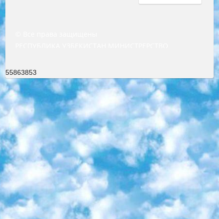
© Все права защищены
РЕСПУБЛИКА УЗБЕКИСТАН МИНИСТРЕРСТВО ДОШКОЛЬНОГО И ШКОЛЬНОГО ОБРАЗОВАНИЯ КОМАНДА в общеобразовательных учреждениях в 2023-2024 учебном году организация и проведение итоговой государственной аттестации обучающихся о Министра дошкольного и школьного образования Республики Узбекистан от 4 марта 2008 года (постановлением Минюста от 20 марта 2008 года № 1778 государственной регистрации) «Итоговое состояние учащихся общего среднего образования на основании положения об утверждении положения об аттестации общего среднего образования выпускной экзамен студентов в образовательных учреждениях в 2023-2024 учебном году В целях организации и прохождения аттестации приказываю: 1. Следующее: перечень предметов, по которым будет проводиться итоговая государственная аттестация и экзамен формы перевода согласно приложению 1; сертификаты международного образца, оценивающие уровень владения иностранными языками перечень согласно приложению 2; 2. Педагогический при специализированных образовательных учреждениях. научно-практический центр квалификации и международной оценки (Д.Давидова) 2024 г. До 25 марта: задания по предметам, по которым будет проводиться итоговая аттестация разработка и утверждение технических условий; итоговая аттестация на основании разработанного предметного задания разработка вопросов по предметам (устно и письменно), экзамен передача; общеобразовательные средние школы и специальные учебные заведения учащиеся выпускных классов школ и интернатов в агентской системе подготовка базы данных экзаменационных материалов и критериев оценки; перевод базы экзаменационных материалов на все языки обучения подать в Республиканский образовательный центр для изготовления; варианты экзаменов на основе разработанных контрольных материалов пусть будут поставлены задачи формирования. 3. Республиканский образовательный центр (Ш.Худайкулов) до 5 апреля 2024 года. до: база данных предоставленных экзаменационных материалов на все языки обучения перевод и экспертиза; для слепых, слабовидящих, глухих, слабослышащих и умственно отсталых детей учащиеся выпускных классов специализированных школ и школ-интернатов база данных экзаменационных материалов на всех преподаваемых языках подготовка критериев оценки; специализированные школы для умственно отсталых детей и технологии для учащихся выпускных классов школ-интернатов разработка соответствующих рекомендаций и критериев проведения ЕГЭ по естествознанию давать задания. 4. Педагогический при специализированных образовательных учреждениях. Научно-практический центр навыков и международной оценки (Д.Давидова), Республика образовательный центр (Худайкулов Ш.) итоговый государственный аттестационный экзамен ориентирован на творческое и логическое мышление при подготовке базы материалов учитывать введение заданий. 5. Следует отметить, что: сертификат государственного образца о знании общеобразовательного предмета и как минимум национальный уровень B1 по предметам на иностранных языках, указанным в Приложении 2. или международно признанный сертификат эквивалентного уровня студенты, изучающие определенный предмет, освобождаются от экзамена; по соответствующим предметам запланирована итоговая государственная аттестация за день до дня, путем жеребьевки Рабочей группой (в письменной форме по предметам, проводимым в форме) из числа сформированных вариантов выбрано 2 варианта; 2 выбранных варианта экзамена анонсированы на официальном сайте министерства и все выпускники по всей стране на основе этих вариантов проводит итоговую государственную аттестацию. 6. Государственное образование учащихся средних общеобразовательных учреждений. знания в соответствии с квалификационными требованиями, которые необходимо приобрести на основании стандартов итоговый (выпускной) контроль для 9 и 11 классов в целях тестирования Экзамены (далее – экзамены) состоят из предметов, перечисленных в приложении 1. будет сделано. 7. Экзамены пройдут с 26 мая по 15 июня 2024 г. (кроме науки физического воспитания). 8. Физическая для учащихся 9 классов общесредних образовательных учреждений. Экзамены по предмету «Образование, квалификация медицина» 1-6 мая 2024 года. сотрудники перевести под присмотр (с отклонениями в физическом или умственном развитии) специализированная школа для детей, школы-интернаты и со сколиозом школы-интернаты санаторного типа для больных детей исключены). 9. Он был слепым, слабовидящим и имел нарушения опорно-двигательного аппарата. экзамены в специализированных школах и интернатах для детей должны проводиться исходя из требований, предъявляемых к общеобразовательным учреждениям (физкультура кроме науки). 10. Специализированная школа для глухих и слабослышащих детей. и экзамены в интернатах и быть реализован в виде письменного теста по математике. 11. Специальность для умственно отсталых детей. Для 9 класса Родной язык и литературное письмо Государственный язык (язык обучения – узбекский). для неклассов) написано Математическое письмо Письменная/устная история Узбекистана Физическое воспитание практично Итоговый контроль Для 11 класса Написание родного языка и литературы (эссе) Математическое письмо Узбекский язык (обучение на узбекском языке) не посещающее общее среднее образование для учреждений)/Образовательное учреждение выбор письменный и устный Иностранный язык письменный/устный Письменная/устная история Узбекистана *По выбору студента:  Химия  Физика  Основы государственного права  География 10 бесплатных образовательных ресурсов - Мы составили подборку онлайн-проектов с интерактивными упражнениями, видеолекциями и статьями. Они помогут вам обрести новые и освежить старые знания бесплатно. 1. «ИНТУИТ» Старейшая образовательная площадка Рунета. Здесь вы найдёте сотни текстовых и видеокурсов на десятки различных тем — от программирования до психологии. Многие курсы подготовлены российскими университетами и крупными международными компаниями вроде Intel и Microsoft. Самостоятельное обучение бесплатное, но желающие могут оплатить услуги персональных наставников. 2. «Смартия» знакомит с актуальными профессиями и подсказывает, как им обучаться. Выбрав заинтересовавшую вас специальность — SMM-специалист, фотограф, веб-дизайнер или другую, — увидите список необходимых для неё умений. Чтобы вы могли освоить их самостоятельно, для каждого умения площадка отображает подборку ссылок на учебные материалы. Хотя «Смартия» ориентируется на русскоязычную аудиторию, часть контента всё же доступна только на английском. 3. «Лекторий Физтеха» Проект Московского физико-технического института (Физтеха). С его помощью вы можете смотреть онлайн серии лекций, записанные на видео в этом вузе. В числе доступных предметов — физика, биология, химия, информационные технологии и другие. К некоторым лекциям администрация ресурса прилагает готовые конспекты, которые можно скачивать в PDF-формате. 4. ITMOcourses Онлайн-площадка Санкт-Петербургского национального исследовательского университета информационных технологий, механики и оптики (ИТМО). Ресурс предоставляет свободный доступ к курсам, разработанным в этом вузе. Каталог материалов разбит на четыре категории: «Оптические системы и технологии», «Приборостроение и робототехника», «Информационные технологии» и «Биотехнологии». Курсы состоят из видеолекций, интерактивных демонстраций и заданий. 5. «КиберЛенинка» Электронная научная библиотека открытого доступа. Каталог площадки регулярно обрастает текстами статей из различных научных изданий. Сгруппированные по журналам и рубрикам публикации можно читать онлайн или скачивать целиком в PDF-формате. Проект нацелен на популяризацию науки за счёт открытого доступа к качественной информации. 6. «ПостНаука» На этом ресурсе публикуют подборки видеолекций, составленные экспертами из разных отраслей и объединённые общими темами. Среди них, к примеру, есть серии «Биоинформатика и геномика», «Культура средневековой Скандинавии» и Cinema Studies о теории кино. Каждая подборка лекций — логически связанная история, рассказанная экспертом от первого лица. Кроме того, на сайте появляются научно-образовательные статьи и тесты на разные темы. 7. «Newочём» Команда проекта «Newочём» отбирает самые интересные тексты из англоязычных СМИ и переводит те из них, за которые голосуют участники сообщества «ВКонтакте». По большей части это научно-популярные статьи. Редакторы придумывают лишь заголовки, в остальном содержание переводов соответствует оригиналам. Полные тексты можно читать прямо в социальной сети. 8. InternetUrok Онлайн-база материалов по основным дисциплинам школьной программы. Информация на сайте структурирована по классам, предметам и темам (урокам). Каждый урок состоит из видеолекций и конспектов. Есть также интерактивные тренажёры и тесты для закрепления пройденного материала. Даже если вы давно окончили школу, возможность повторить программу старших классов всегда может пригодиться. 9. Edutainme Ещё один ресурс об образовании. В отличие от Newtonew, как мне кажется, Edutainme больше ориентируется на представителей индустрии: педагогов, предпринимателей, разработчиков образовательных проектов. Но и любой, кто просто стремится к саморазвитию, найдёт на сайте много полезного и интересного для себя. Например, информацию о новых курсах и образовательных сервисах. 10. Newtonew Онлайн-медиа об образовании и обучении в широком смысле. Авторы Newtonew пишут об инструментах, заведениях, тактиках и стратегиях, которые помогают учить других и получать новые знания самостоятельно. На этой площадке вы найдёте новости, обзоры, аналитические мате
55863853