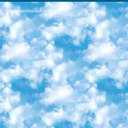
Образовательный портал
РЕСПУБЛИКА УЗБЕКИСТАН МИНИСТРЕРСТВО ДОШКОЛЬНОГО И ШКОЛЬНОГО ОБРАЗОВАНИЯ КОМАНДА в общеобразовательных учреждениях в 2023-2024 учебном году организация и проведение итоговой государственной аттестации обучающихся о Министра дошкольного и школьного образования Республики Узбекистан от 4 марта 2008 года (постановлением Минюста от 20 марта 2008 года № 1778 государственной регистрации) «Итоговое состояние учащихся общего среднего образования на основании положения об утверждении положения об аттестации общего среднего образования выпускной экзамен студентов в образовательных учреждениях в 2023-2024 учебном году В целях организации и прохождения аттестации приказываю: 1. Следующее: перечень предметов, по которым будет проводиться итоговая государственная аттестация и экзамен формы перевода согласно приложению 1; сертификаты международного образца, оценивающие уровень владения иностранными языками перечень согласно приложению 2; 2. Педагогический при специализированных образовательных учреждениях. научно-практический центр квалификации и международной оценки (Д.Давидова) 2024 г. До 25 марта: задания по предметам, по которым будет проводиться итоговая аттестация разработка и утверждение технических условий; итоговая аттестация на основании разработанного предметного задания разработка вопросов по предметам (устно и письменно), экзамен передача; общеобразовательные средние школы и специальные учебные заведения учащиеся выпускных классов школ и интернатов в агентской системе подготовка базы данных экзаменационных материалов и критериев оценки; перевод базы экзаменационных материалов на все языки обучения подать в Республиканский образовательный центр для изготовления; варианты экзаменов на основе разработанных контрольных материалов пусть будут поставлены задачи формирования. 3. Республиканский образовательный центр (Ш.Худайкулов) до 5 апреля 2024 года. до: база данных предоставленных экзаменационных материалов на все языки обучения перевод и экспертиза; для слепых, слабовидящих, глухих, слабослышащих и умственно отсталых детей учащиеся выпускных классов специализированных школ и школ-интернатов база данных экзаменационных материалов на всех преподаваемых языках подготовка критериев оценки; специализированные школы для умственно отсталых детей и технологии для учащихся выпускных классов школ-интернатов разработка соответствующих рекомендаций и критериев проведения ЕГЭ по естествознанию давать задания. 4. Педагогический при специализированных образовательных учреждениях. Научно-практический центр навыков и международной оценки (Д.Давидова), Республика образовательный центр (Худайкулов Ш.) итоговый государственный аттестационный экзамен ориентирован на творческое и логическое мышление при подготовке базы материалов учитывать введение заданий. 5. Следует отметить, что: сертификат государственного образца о знании общеобразовательного предмета и как минимум национальный уровень B1 по предметам на иностранных языках, указанным в Приложении 2. или международно признанный сертификат эквивалентного уровня студенты, изучающие определенный предмет, освобождаются от экзамена; по соответствующим предметам запланирована итоговая государственная аттестация за день до дня, путем жеребьевки Рабочей группой (в письменной форме по предметам, проводимым в форме) из числа сформированных вариантов выбрано 2 варианта; 2 выбранных варианта экзамена анонсированы на официальном сайте министерства и все выпускники по всей стране на основе этих вариантов проводит итоговую государственную аттестацию. 6. Государственное образование учащихся средних общеобразовательных учреждений. знания в соответствии с квалификационными требованиями, которые необходимо приобрести на основании стандартов итоговый (выпускной) контроль для 9 и 11 классов в целях тестирования Экзамены (далее – экзамены) состоят из предметов, перечисленных в приложении 1. будет сделано. 7. Экзамены пройдут с 26 мая по 15 июня 2024 г. (кроме науки физического воспитания). 8. Физическая для учащихся 9 классов общесредних образовательных учреждений. Экзамены по предмету «Образование, квалификация медицина» 1-6 мая 2024 года. сотрудники перевести под присмотр (с отклонениями в физическом или умственном развитии) специализированная школа для детей, школы-интернаты и со сколиозом школы-интернаты санаторного типа для больных детей исключены). 9. Он был слепым, слабовидящим и имел нарушения опорно-двигательного аппарата. экзамены в специализированных школах и интернатах для детей должны проводиться исходя из требований, предъявляемых к общеобразовательным учреждениям (физкультура кроме науки). 10. Специализированная школа для глухих и слабослышащих детей. и экзамены в интернатах и быть реализован в виде письменного теста по математике. 11. Специальность для умственно отсталых детей. Для 9 класса Родной язык и литературное письмо Государственный язык (язык обучения – узбекский). для неклассов) написано Математическое письмо Письменная/устная история Узбекистана Физическое воспитание практично Итоговый контроль Для 11 класса Написание родного языка и литературы (эссе) Математическое письмо Узбекский язык (обучение на узбекском языке) не посещающее общее среднее образование для учреждений)/Образовательное учреждение выбор письменный и устный Иностранный язык письменный/устный Письменная/устная история Узбекистана *По выбору студента:  Химия  Физика  Основы государственного права  География 10 бесплатных образовательных ресурсов - Мы составили подборку онлайн-проектов с интерактивными упражнениями, видеолекциями и статьями. Они помогут вам обрести новые и освежить старые знания бесплатно. 1. «ИНТУИТ» Старейшая образовательная площадка Рунета. Здесь вы найдёте сотни текстовых и видеокурсов на десятки различных тем — от программирования до психологии. Многие курсы подготовлены российскими университетами и крупными международными компаниями вроде Intel и Microsoft. Самостоятельное обучение бесплатное, но желающие могут оплатить услуги персональных наставников. 2. «Смартия» знакомит с актуальными профессиями и подсказывает, как им обучаться. Выбрав заинтересовавшую вас специальность — SMM-специалист, фотограф, веб-дизайнер или другую, — увидите список необходимых для неё умений. Чтобы вы могли освоить их самостоятельно, для каждого умения площадка отображает подборку ссылок на учебные материалы. Хотя «Смартия» ориентируется на русскоязычную аудиторию, часть контента всё же доступна только на английском. 3. «Лекторий Физтеха» Проект Московского физико-технического института (Физтеха). С его помощью вы можете смотреть онлайн серии лекций, записанные на видео в этом вузе. В числе доступных предметов — физика, биология, химия, информационные технологии и другие. К некоторым лекциям администрация ресурса прилагает готовые конспекты, которые можно скачивать в PDF-формате. 4. ITMOcourses Онлайн-площадка Санкт-Петербургского национального исследовательского университета информационных технологий, механики и оптики (ИТМО). Ресурс предоставляет свободный доступ к курсам, разработанным в этом вузе. Каталог материалов разбит на четыре категории: «Оптические системы и технологии», «Приборостроение и робототехника», «Информационные технологии» и «Биотехнологии». Курсы состоят из видеолекций, интерактивных демонстраций и заданий. 5. «КиберЛенинка» Электронная научная библиотека открытого доступа. Каталог площадки регулярно обрастает текстами статей из различных научных изданий. Сгруппированные по журналам и рубрикам публикации можно читать онлайн или скачивать целиком в PDF-формате. Проект нацелен на популяризацию науки за счёт открытого доступа к качественной информации. 6. «ПостНаука» На этом ресурсе публикуют подборки видеолекций, составленные экспертами из разных отраслей и объединённые общими темами. Среди них, к примеру, есть серии «Биоинформатика и геномика», «Культура средневековой Скандинавии» и Cinema Studies о теории кино. Каждая подборка лекций — логически связанная история, рассказанная экспертом от первого лица. Кроме того, на сайте появляются научно-образовательные статьи и тесты на разные темы. 7. «Newочём» Команда проекта «Newочём» отбирает самые интересные тексты из англоязычных СМИ и переводит те из них, за которые голосуют участники сообщества «ВКонтакте». По большей части это научно-популярные статьи. Редакторы придумывают лишь заголовки, в остальном содержание переводов соответствует оригиналам. Полные тексты можно читать прямо в социальной сети. 8. InternetUrok Онлайн-база материалов по основным дисциплинам школьной программы. Информация на сайте структурирована по классам, предметам и темам (урокам). Каждый урок состоит из видеолекций и конспектов. Есть также интерактивные тренажёры и тесты для закрепления пройденного материала. Даже если вы давно окончили школу, возможность повторить программу старших классов всегда может пригодиться. 9. Edutainme Ещё один ресурс об образовании. В отличие от Newtonew, как мне кажется, Edutainme больше ориентируется на представителей индустрии: педагогов, предпринимателей, разработчиков образовательных проектов. Но и любой, кто просто стремится к саморазвитию, найдёт на сайте много полезного и интересного для себя. Например, информацию о новых курсах и образовательных сервисах. 10. Newtonew Онлайн-медиа об образовании и обучении в широком смысле. Авторы Newtonew пишут об инструментах, заведениях, тактиках и стратегиях, которые помогают учить других и получать новые знания самостоятельно. На этой площадке вы найдёте новости, обзоры, аналитические мат