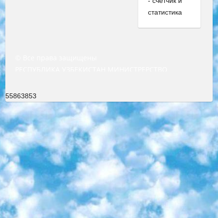
© Все права защищены
РЕСПУБЛИКА УЗБЕКИСТАН МИНИСТРЕРСТВО ДОШКОЛЬНОГО И ШКОЛЬНОГО ОБРАЗОВАНИЯ КОМАНДА в общеобразовательных учреждениях в 2023-2024 учебном году организация и проведение итоговой государственной аттестации обучающихся о Министра дошкольного и школьного образования Республики Узбекистан от 4 марта 2008 года (постановлением Минюста от 20 марта 2008 года № 1778 государственной регистрации) «Итоговое состояние учащихся общего среднего образования на основании положения об утверждении положения об аттестации общего среднего образования выпускной экзамен студентов в образовательных учреждениях в 2023-2024 учебном году В целях организации и прохождения аттестации приказываю: 1. Следующее: перечень предметов, по которым будет проводиться итоговая государственная аттестация и экзамен формы перевода согласно приложению 1; сертификаты международного образца, оценивающие уровень владения иностранными языками перечень согласно приложению 2; 2. Педагогический при специализированных образовательных учреждениях. научно-практический центр квалификации и международной оценки (Д.Давидова) 2024 г. До 25 марта: задания по предметам, по которым будет проводиться итоговая аттестация разработка и утверждение технических условий; итоговая аттестация на основании разработанного предметного задания разработка вопросов по предметам (устно и письменно), экзамен передача; общеобразовательные средние школы и специальные учебные заведения учащиеся выпускных классов школ и интернатов в агентской системе подготовка базы данных экзаменационных материалов и критериев оценки; перевод базы экзаменационных материалов на все языки обучения подать в Республиканский образовательный центр для изготовления; варианты экзаменов на основе разработанных контрольных материалов пусть будут поставлены задачи формирования. 3. Республиканский образовательный центр (Ш.Худайкулов) до 5 апреля 2024 года. до: база данных предоставленных экзаменационных материалов на все языки обучения перевод и экспертиза; для слепых, слабовидящих, глухих, слабослышащих и умственно отсталых детей учащиеся выпускных классов специализированных школ и школ-интернатов база данных экзаменационных материалов на всех преподаваемых языках подготовка критериев оценки; специализированные школы для умственно отсталых детей и технологии для учащихся выпускных классов школ-интернатов разработка соответствующих рекомендаций и критериев проведения ЕГЭ по естествознанию давать задания. 4. Педагогический при специализированных образовательных учреждениях. Научно-практический центр навыков и международной оценки (Д.Давидова), Республика образовательный центр (Худайкулов Ш.) итоговый государственный аттестационный экзамен ориентирован на творческое и логическое мышление при подготовке базы материалов учитывать введение заданий. 5. Следует отметить, что: сертификат государственного образца о знании общеобразовательного предмета и как минимум национальный уровень B1 по предметам на иностранных языках, указанным в Приложении 2. или международно признанный сертификат эквивалентного уровня студенты, изучающие определенный предмет, освобождаются от экзамена; по соответствующим предметам запланирована итоговая государственная аттестация за день до дня, путем жеребьевки Рабочей группой (в письменной форме по предметам, проводимым в форме) из числа сформированных вариантов выбрано 2 варианта; 2 выбранных варианта экзамена анонсированы на официальном сайте министерства и все выпускники по всей стране на основе этих вариантов проводит итоговую государственную аттестацию. 6. Государственное образование учащихся средних общеобразовательных учреждений. знания в соответствии с квалификационными требованиями, которые необходимо приобрести на основании стандартов итоговый (выпускной) контроль для 9 и 11 классов в целях тестирования Экзамены (далее – экзамены) состоят из предметов, перечисленных в приложении 1. будет сделано. 7. Экзамены пройдут с 26 мая по 15 июня 2024 г. (кроме науки физического воспитания). 8. Физическая для учащихся 9 классов общесредних образовательных учреждений. Экзамены по предмету «Образование, квалификация медицина» 1-6 мая 2024 года. сотрудники перевести под присмотр (с отклонениями в физическом или умственном развитии) специализированная школа для детей, школы-интернаты и со сколиозом школы-интернаты санаторного типа для больных детей исключены). 9. Он был слепым, слабовидящим и имел нарушения опорно-двигательного аппарата. экзамены в специализированных школах и интернатах для детей должны проводиться исходя из требований, предъявляемых к общеобразовательным учреждениям (физкультура кроме науки). 10. Специализированная школа для глухих и слабослышащих детей. и экзамены в интернатах и быть реализован в виде письменного теста по математике. 11. Специальность для умственно отсталых детей. Для 9 класса Родной язык и литературное письмо Государственный язык (язык обучения – узбекский). для неклассов) написано Математическое письмо Письменная/устная история Узбекистана Физическое воспитание практично Итоговый контроль Для 11 класса Написание родного языка и литературы (эссе) Математическое письмо Узбекский язык (обучение на узбекском языке) не посещающее общее среднее образование для учреждений)/Образовательное учреждение выбор письменный и устный Иностранный язык письменный/устный Письменная/устная история Узбекистана *По выбору студента:  Химия  Физика  Основы государственного права  География 10 бесплатных образовательных ресурсов - Мы составили подборку онлайн-проектов с интерактивными упражнениями, видеолекциями и статьями. Они помогут вам обрести новые и освежить старые знания бесплатно. 1. «ИНТУИТ» Старейшая образовательная площадка Рунета. Здесь вы найдёте сотни текстовых и видеокурсов на десятки различных тем — от программирования до психологии. Многие курсы подготовлены российскими университетами и крупными международными компаниями вроде Intel и Microsoft. Самостоятельное обучение бесплатное, но желающие могут оплатить услуги персональных наставников. 2. «Смартия» знакомит с актуальными профессиями и подсказывает, как им обучаться. Выбрав заинтересовавшую вас специальность — SMM-специалист, фотограф, веб-дизайнер или другую, — увидите список необходимых для неё умений. Чтобы вы могли освоить их самостоятельно, для каждого умения площадка отображает подборку ссылок на учебные материалы. Хотя «Смартия» ориентируется на русскоязычную аудиторию, часть контента всё же доступна только на английском. 3. «Лекторий Физтеха» Проект Московского физико-технического института (Физтеха). С его помощью вы можете смотреть онлайн серии лекций, записанные на видео в этом вузе. В числе доступных предметов — физика, биология, химия, информационные технологии и другие. К некоторым лекциям администрация ресурса прилагает готовые конспекты, которые можно скачивать в PDF-формате. 4. ITMOcourses Онлайн-площадка Санкт-Петербургского национального исследовательского университета информационных технологий, механики и оптики (ИТМО). Ресурс предоставляет свободный доступ к курсам, разработанным в этом вузе. Каталог материалов разбит на четыре категории: «Оптические системы и технологии», «Приборостроение и робототехника», «Информационные технологии» и «Биотехнологии». Курсы состоят из видеолекций, интерактивных демонстраций и заданий. 5. «КиберЛенинка» Электронная научная библиотека открытого доступа. Каталог площадки регулярно обрастает текстами статей из различных научных изданий. Сгруппированные по журналам и рубрикам публикации можно читать онлайн или скачивать целиком в PDF-формате. Проект нацелен на популяризацию науки за счёт открытого доступа к качественной информации. 6. «ПостНаука» На этом ресурсе публикуют подборки видеолекций, составленные экспертами из разных отраслей и объединённые общими темами. Среди них, к примеру, есть серии «Биоинформатика и геномика», «Культура средневековой Скандинавии» и Cinema Studies о теории кино. Каждая подборка лекций — логически связанная история, рассказанная экспертом от первого лица. Кроме того, на сайте появляются научно-образовательные статьи и тесты на разные темы. 7. «Newочём» Команда проекта «Newочём» отбирает самые интересные тексты из англоязычных СМИ и переводит те из них, за которые голосуют участники сообщества «ВКонтакте». По большей части это научно-популярные статьи. Редакторы придумывают лишь заголовки, в остальном содержание переводов соответствует оригиналам. Полные тексты можно читать прямо в социальной сети. 8. InternetUrok Онлайн-база материалов по основным дисциплинам школьной программы. Информация на сайте структурирована по классам, предметам и темам (урокам). Каждый урок состоит из видеолекций и конспектов. Есть также интерактивные тренажёры и тесты для закрепления пройденного материала. Даже если вы давно окончили школу, возможность повторить программу старших классов всегда может пригодиться. 9. Edutainme Ещё один ресурс об образовании. В отличие от Newtonew, как мне кажется, Edutainme больше ориентируется на представителей индустрии: педагогов, предпринимателей, разработчиков образовательных проектов. Но и любой, кто просто стремится к саморазвитию, найдёт на сайте много полезного и интересного для себя. Например, информацию о новых курсах и образовательных сервисах. 10. Newtonew Онлайн-медиа об образовании и обучении в широком смысле. Авторы Newtonew пишут об инструментах, заведениях, тактиках и стратегиях, которые помогают учить других и получать новые знания самостоятельно. На этой площадке вы найдёте новости, обзоры, аналитические мате
55863853