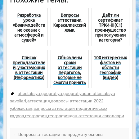
Разработка
Вопросы
Даёт ли
урока
аттестации.
сертификат
«Взаимодейств
Каракалпакский
ТРКИ-III (С1)
ие океана с
язык.
преимущество
атмосферой и
при получении
сушей»
категории?
Список
Объявлены
100 интересных
преподавателе
сроки
фактов из
й, участвующих
аттестации
области
в аттестации
педагогов,
географии
(Информатика)
которые не
(видео)
смогли принять
участие по
уважительным
attestatsiya
,
geografiya
,
geografiyadan attestatsiya
причинам
savollari
,
аттестация
,
вопросы аттестации 2022
узбекистан
,
вопросы аттестации педагогических
кадров
,
география
,
географиядан аттестация саволлари
←
Вопросы аттестации по предмету основы