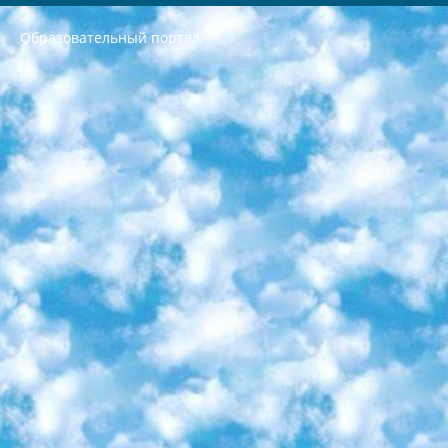
Образовательный портал
РЕСПУБЛИКА УЗБЕКИСТАН МИНИСТРЕРСТВО ДОШКОЛЬНОГО И ШКОЛЬНОГО ОБРАЗОВАНИЯ КОМАНДА в общеобразовательных учреждениях в 2023-2024 учебном году организация и проведение итоговой государственной аттестации обучающихся о Министра дошкольного и школьного образования Республики Узбекистан от 4 марта 2008 года (постановлением Минюста от 20 марта 2008 года № 1778 государственной регистрации) «Итоговое состояние учащихся общего среднего образования на основании положения об утверждении положения об аттестации общего среднего образования выпускной экзамен студентов в образовательных учреждениях в 2023-2024 учебном году В целях организации и прохождения аттестации приказываю: 1. Следующее: перечень предметов, по которым будет проводиться итоговая государственная аттестация и экзамен формы перевода согласно приложению 1; сертификаты международного образца, оценивающие уровень владения иностранными языками перечень согласно приложению 2; 2. Педагогический при специализированных образовательных учреждениях. научно-практический центр квалификации и международной оценки (Д.Давидова) 2024 г. До 25 марта: задания по предметам, по которым будет проводиться итоговая аттестация разработка и утверждение технических условий; итоговая аттестация на основании разработанного предметного задания разработка вопросов по предметам (устно и письменно), экзамен передача; общеобразовательные средние школы и специальные учебные заведения учащиеся выпускных классов школ и интернатов в агентской системе подготовка базы данных экзаменационных материалов и критериев оценки; перевод базы экзаменационных материалов на все языки обучения подать в Республиканский образовательный центр для изготовления; варианты экзаменов на основе разработанных контрольных материалов пусть будут поставлены задачи формирования. 3. Республиканский образовательный центр (Ш.Худайкулов) до 5 апреля 2024 года. до: база данных предоставленных экзаменационных материалов на все языки обучения перевод и экспертиза; для слепых, слабовидящих, глухих, слабослышащих и умственно отсталых детей учащиеся выпускных классов специализированных школ и школ-интернатов база данных экзаменационных материалов на всех преподаваемых языках подготовка критериев оценки; специализированные школы для умственно отсталых детей и технологии для учащихся выпускных классов школ-интернатов разработка соответствующих рекомендаций и критериев проведения ЕГЭ по естествознанию давать задания. 4. Педагогический при специализированных образовательных учреждениях. Научно-практический центр навыков и международной оценки (Д.Давидова), Республика образовательный центр (Худайкулов Ш.) итоговый государственный аттестационный экзамен ориентирован на творческое и логическое мышление при подготовке базы материалов учитывать введение заданий. 5. Следует отметить, что: сертификат государственного образца о знании общеобразовательного предмета и как минимум национальный уровень B1 по предметам на иностранных языках, указанным в Приложении 2. или международно признанный сертификат эквивалентного уровня студенты, изучающие определенный предмет, освобождаются от экзамена; по соответствующим предметам запланирована итоговая государственная аттестация за день до дня, путем жеребьевки Рабочей группой (в письменной форме по предметам, проводимым в форме) из числа сформированных вариантов выбрано 2 варианта; 2 выбранных варианта экзамена анонсированы на официальном сайте министерства и все выпускники по всей стране на основе этих вариантов проводит итоговую государственную аттестацию. 6. Государственное образование учащихся средних общеобразовательных учреждений. знания в соответствии с квалификационными требованиями, которые необходимо приобрести на основании стандартов итоговый (выпускной) контроль для 9 и 11 классов в целях тестирования Экзамены (далее – экзамены) состоят из предметов, перечисленных в приложении 1. будет сделано. 7. Экзамены пройдут с 26 мая по 15 июня 2024 г. (кроме науки физического воспитания). 8. Физическая для учащихся 9 классов общесредних образовательных учреждений. Экзамены по предмету «Образование, квалификация медицина» 1-6 мая 2024 года. сотрудники перевести под присмотр (с отклонениями в физическом или умственном развитии) специализированная школа для детей, школы-интернаты и со сколиозом школы-интернаты санаторного типа для больных детей исключены). 9. Он был слепым, слабовидящим и имел нарушения опорно-двигательного аппарата. экзамены в специализированных школах и интернатах для детей должны проводиться исходя из требований, предъявляемых к общеобразовательным учреждениям (физкультура кроме науки). 10. Специализированная школа для глухих и слабослышащих детей. и экзамены в интернатах и быть реализован в виде письменного теста по математике. 11. Специальность для умственно отсталых детей. Для 9 класса Родной язык и литературное письмо Государственный язык (язык обучения – узбекский). для неклассов) написано Математическое письмо Письменная/устная история Узбекистана Физическое воспитание практично Итоговый контроль Для 11 класса Написание родного языка и литературы (эссе) Математическое письмо Узбекский язык (обучение на узбекском языке) не посещающее общее среднее образование для учреждений)/Образовательное учреждение выбор письменный и устный Иностранный язык письменный/устный Письменная/устная история Узбекистана *По выбору студента:  Химия  Физика  Основы государственного права  География 10 бесплатных образовательных ресурсов - Мы составили подборку онлайн-проектов с интерактивными упражнениями, видеолекциями и статьями. Они помогут вам обрести новые и освежить старые знания бесплатно. 1. «ИНТУИТ» Старейшая образовательная площадка Рунета. Здесь вы найдёте сотни текстовых и видеокурсов на десятки различных тем — от программирования до психологии. Многие курсы подготовлены российскими университетами и крупными международными компаниями вроде Intel и Microsoft. Самостоятельное обучение бесплатное, но желающие могут оплатить услуги персональных наставников. 2. «Смартия» знакомит с актуальными профессиями и подсказывает, как им обучаться. Выбрав заинтересовавшую вас специальность — SMM-специалист, фотограф, веб-дизайнер или другую, — увидите список необходимых для неё умений. Чтобы вы могли освоить их самостоятельно, для каждого умения площадка отображает подборку ссылок на учебные материалы. Хотя «Смартия» ориентируется на русскоязычную аудиторию, часть контента всё же доступна только на английском. 3. «Лекторий Физтеха» Проект Московского физико-технического института (Физтеха). С его помощью вы можете смотреть онлайн серии лекций, записанные на видео в этом вузе. В числе доступных предметов — физика, биология, химия, информационные технологии и другие. К некоторым лекциям администрация ресурса прилагает готовые конспекты, которые можно скачивать в PDF-формате. 4. ITMOcourses Онлайн-площадка Санкт-Петербургского национального исследовательского университета информационных технологий, механики и оптики (ИТМО). Ресурс предоставляет свободный доступ к курсам, разработанным в этом вузе. Каталог материалов разбит на четыре категории: «Оптические системы и технологии», «Приборостроение и робототехника», «Информационные технологии» и «Биотехнологии». Курсы состоят из видеолекций, интерактивных демонстраций и заданий. 5. «КиберЛенинка» Электронная научная библиотека открытого доступа. Каталог площадки регулярно обрастает текстами статей из различных научных изданий. Сгруппированные по журналам и рубрикам публикации можно читать онлайн или скачивать целиком в PDF-формате. Проект нацелен на популяризацию науки за счёт открытого доступа к качественной информации. 6. «ПостНаука» На этом ресурсе публикуют подборки видеолекций, составленные экспертами из разных отраслей и объединённые общими темами. Среди них, к примеру, есть серии «Биоинформатика и геномика», «Культура средневековой Скандинавии» и Cinema Studies о теории кино. Каждая подборка лекций — логически связанная история, рассказанная экспертом от первого лица. Кроме того, на сайте появляются научно-образовательные статьи и тесты на разные темы. 7. «Newочём» Команда проекта «Newочём» отбирает самые интересные тексты из англоязычных СМИ и переводит те из них, за которые голосуют участники сообщества «ВКонтакте». По большей части это научно-популярные статьи. Редакторы придумывают лишь заголовки, в остальном содержание переводов соответствует оригиналам. Полные тексты можно читать прямо в социальной сети. 8. InternetUrok Онлайн-база материалов по основным дисциплинам школьной программы. Информация на сайте структурирована по классам, предметам и темам (урокам). Каждый урок состоит из видеолекций и конспектов. Есть также интерактивные тренажёры и тесты для закрепления пройденного материала. Даже если вы давно окончили школу, возможность повторить программу старших классов всегда может пригодиться. 9. Edutainme Ещё один ресурс об образовании. В отличие от Newtonew, как мне кажется, Edutainme больше ориентируется на представителей индустрии: педагогов, предпринимателей, разработчиков образовательных проектов. Но и любой, кто просто стремится к саморазвитию, найдёт на сайте много полезного и интересного для себя. Например, информацию о новых курсах и образовательных сервисах. 10. Newtonew Онлайн-медиа об образовании и обучении в широком смысле. Авторы Newtonew пишут об инструментах, заведениях, тактиках и стратегиях, которые помогают учить других и получать новые знания самостоятельно. На этой площадке вы найдёте новости, обзоры, аналитические мат