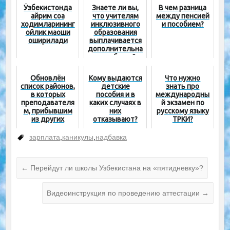
Ўзбекистонда
Знаете ли вы,
В чем разница
айрим соҳа
что учителям
между пенсией
ходимларининг
инклюзивного
и пособием?
ойлик маоши
образования
оширилади
выплачивается
дополнительна
я надбавка?
Обновлён
Кому выдаются
Что нужно
список районов,
детские
знать про
в которых
пособия и в
международны
преподавателя
каких случаях в
й экзамен по
м, прибывшим
них
русскому языку
из других
отказывают?
ТРКИ?
регионов,
выплачивается
зарплата
,
каникулы
,
надбавка
надбавка
←
Перейдут ли школы Узбекистана на «пятидневку»?
Видеоинструкция по проведению аттестации
→