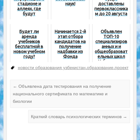
стадионе и
наук!
доставлены
аллеях, где
первоклассника
будут
м до 20 августа
проходить
экзамены
Будет ли
Начинается 2-й
Объявлен
аренда
этап отбора
ТОП-10
учебников
кандидатов на
специализиров
бесплатной в
получение
анных и и
новом учебном
надбавки из
общеобразоват
году?
Фонда
ельных школ
министра
Узбекистана
новости образования узбекистан
,
образование
,
проект
←
Объявлена дата тестирования на получение
национального сертификата по математике и
биологии
Краткий словарь психологических терминов
→