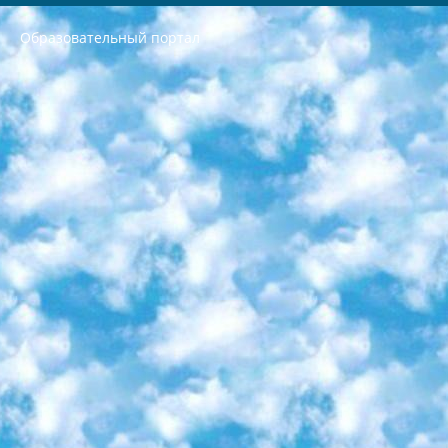
Образовательный портал
РЕСПУБЛИКА УЗБЕКИСТАН МИНИСТРЕРСТВО ДОШКОЛЬНОГО И ШКОЛЬНОГО ОБРАЗОВАНИЯ КОМАНДА в общеобразовательных учреждениях в 2023-2024 учебном году организация и проведение итоговой государственной аттестации обучающихся о Министра дошкольного и школьного образования Республики Узбекистан от 4 марта 2008 года (постановлением Минюста от 20 марта 2008 года № 1778 государственной регистрации) «Итоговое состояние учащихся общего среднего образования на основании положения об утверждении положения об аттестации общего среднего образования выпускной экзамен студентов в образовательных учреждениях в 2023-2024 учебном году В целях организации и прохождения аттестации приказываю: 1. Следующее: перечень предметов, по которым будет проводиться итоговая государственная аттестация и экзамен формы перевода согласно приложению 1; сертификаты международного образца, оценивающие уровень владения иностранными языками перечень согласно приложению 2; 2. Педагогический при специализированных образовательных учреждениях. научно-практический центр квалификации и международной оценки (Д.Давидова) 2024 г. До 25 марта: задания по предметам, по которым будет проводиться итоговая аттестация разработка и утверждение технических условий; итоговая аттестация на основании разработанного предметного задания разработка вопросов по предметам (устно и письменно), экзамен передача; общеобразовательные средние школы и специальные учебные заведения учащиеся выпускных классов школ и интернатов в агентской системе подготовка базы данных экзаменационных материалов и критериев оценки; перевод базы экзаменационных материалов на все языки обучения подать в Республиканский образовательный центр для изготовления; варианты экзаменов на основе разработанных контрольных материалов пусть будут поставлены задачи формирования. 3. Республиканский образовательный центр (Ш.Худайкулов) до 5 апреля 2024 года. до: база данных предоставленных экзаменационных материалов на все языки обучения перевод и экспертиза; для слепых, слабовидящих, глухих, слабослышащих и умственно отсталых детей учащиеся выпускных классов специализированных школ и школ-интернатов база данных экзаменационных материалов на всех преподаваемых языках подготовка критериев оценки; специализированные школы для умственно отсталых детей и технологии для учащихся выпускных классов школ-интернатов разработка соответствующих рекомендаций и критериев проведения ЕГЭ по естествознанию давать задания. 4. Педагогический при специализированных образовательных учреждениях. Научно-практический центр навыков и международной оценки (Д.Давидова), Республика образовательный центр (Худайкулов Ш.) итоговый государственный аттестационный экзамен ориентирован на творческое и логическое мышление при подготовке базы материалов учитывать введение заданий. 5. Следует отметить, что: сертификат государственного образца о знании общеобразовательного предмета и как минимум национальный уровень B1 по предметам на иностранных языках, указанным в Приложении 2. или международно признанный сертификат эквивалентного уровня студенты, изучающие определенный предмет, освобождаются от экзамена; по соответствующим предметам запланирована итоговая государственная аттестация за день до дня, путем жеребьевки Рабочей группой (в письменной форме по предметам, проводимым в форме) из числа сформированных вариантов выбрано 2 варианта; 2 выбранных варианта экзамена анонсированы на официальном сайте министерства и все выпускники по всей стране на основе этих вариантов проводит итоговую государственную аттестацию. 6. Государственное образование учащихся средних общеобразовательных учреждений. знания в соответствии с квалификационными требованиями, которые необходимо приобрести на основании стандартов итоговый (выпускной) контроль для 9 и 11 классов в целях тестирования Экзамены (далее – экзамены) состоят из предметов, перечисленных в приложении 1. будет сделано. 7. Экзамены пройдут с 26 мая по 15 июня 2024 г. (кроме науки физического воспитания). 8. Физическая для учащихся 9 классов общесредних образовательных учреждений. Экзамены по предмету «Образование, квалификация медицина» 1-6 мая 2024 года. сотрудники перевести под присмотр (с отклонениями в физическом или умственном развитии) специализированная школа для детей, школы-интернаты и со сколиозом школы-интернаты санаторного типа для больных детей исключены). 9. Он был слепым, слабовидящим и имел нарушения опорно-двигательного аппарата. экзамены в специализированных школах и интернатах для детей должны проводиться исходя из требований, предъявляемых к общеобразовательным учреждениям (физкультура кроме науки). 10. Специализированная школа для глухих и слабослышащих детей. и экзамены в интернатах и быть реализован в виде письменного теста по математике. 11. Специальность для умственно отсталых детей. Для 9 класса Родной язык и литературное письмо Государственный язык (язык обучения – узбекский). для неклассов) написано Математическое письмо Письменная/устная история Узбекистана Физическое воспитание практично Итоговый контроль Для 11 класса Написание родного языка и литературы (эссе) Математическое письмо Узбекский язык (обучение на узбекском языке) не посещающее общее среднее образование для учреждений)/Образовательное учреждение выбор письменный и устный Иностранный язык письменный/устный Письменная/устная история Узбекистана *По выбору студента:  Химия  Физика  Основы государственного права  География 10 бесплатных образовательных ресурсов - Мы составили подборку онлайн-проектов с интерактивными упражнениями, видеолекциями и статьями. Они помогут вам обрести новые и освежить старые знания бесплатно. 1. «ИНТУИТ» Старейшая образовательная площадка Рунета. Здесь вы найдёте сотни текстовых и видеокурсов на десятки различных тем — от программирования до психологии. Многие курсы подготовлены российскими университетами и крупными международными компаниями вроде Intel и Microsoft. Самостоятельное обучение бесплатное, но желающие могут оплатить услуги персональных наставников. 2. «Смартия» знакомит с актуальными профессиями и подсказывает, как им обучаться. Выбрав заинтересовавшую вас специальность — SMM-специалист, фотограф, веб-дизайнер или другую, — увидите список необходимых для неё умений. Чтобы вы могли освоить их самостоятельно, для каждого умения площадка отображает подборку ссылок на учебные материалы. Хотя «Смартия» ориентируется на русскоязычную аудиторию, часть контента всё же доступна только на английском. 3. «Лекторий Физтеха» Проект Московского физико-технического института (Физтеха). С его помощью вы можете смотреть онлайн серии лекций, записанные на видео в этом вузе. В числе доступных предметов — физика, биология, химия, информационные технологии и другие. К некоторым лекциям администрация ресурса прилагает готовые конспекты, которые можно скачивать в PDF-формате. 4. ITMOcourses Онлайн-площадка Санкт-Петербургского национального исследовательского университета информационных технологий, механики и оптики (ИТМО). Ресурс предоставляет свободный доступ к курсам, разработанным в этом вузе. Каталог материалов разбит на четыре категории: «Оптические системы и технологии», «Приборостроение и робототехника», «Информационные технологии» и «Биотехнологии». Курсы состоят из видеолекций, интерактивных демонстраций и заданий. 5. «КиберЛенинка» Электронная научная библиотека открытого доступа. Каталог площадки регулярно обрастает текстами статей из различных научных изданий. Сгруппированные по журналам и рубрикам публикации можно читать онлайн или скачивать целиком в PDF-формате. Проект нацелен на популяризацию науки за счёт открытого доступа к качественной информации. 6. «ПостНаука» На этом ресурсе публикуют подборки видеолекций, составленные экспертами из разных отраслей и объединённые общими темами. Среди них, к примеру, есть серии «Биоинформатика и геномика», «Культура средневековой Скандинавии» и Cinema Studies о теории кино. Каждая подборка лекций — логически связанная история, рассказанная экспертом от первого лица. Кроме того, на сайте появляются научно-образовательные статьи и тесты на разные темы. 7. «Newочём» Команда проекта «Newочём» отбирает самые интересные тексты из англоязычных СМИ и переводит те из них, за которые голосуют участники сообщества «ВКонтакте». По большей части это научно-популярные статьи. Редакторы придумывают лишь заголовки, в остальном содержание переводов соответствует оригиналам. Полные тексты можно читать прямо в социальной сети. 8. InternetUrok Онлайн-база материалов по основным дисциплинам школьной программы. Информация на сайте структурирована по классам, предметам и темам (урокам). Каждый урок состоит из видеолекций и конспектов. Есть также интерактивные тренажёры и тесты для закрепления пройденного материала. Даже если вы давно окончили школу, возможность повторить программу старших классов всегда может пригодиться. 9. Edutainme Ещё один ресурс об образовании. В отличие от Newtonew, как мне кажется, Edutainme больше ориентируется на представителей индустрии: педагогов, предпринимателей, разработчиков образовательных проектов. Но и любой, кто просто стремится к саморазвитию, найдёт на сайте много полезного и интересного для себя. Например, информацию о новых курсах и образовательных сервисах. 10. Newtonew Онлайн-медиа об образовании и обучении в широком смысле. Авторы Newtonew пишут об инструментах, заведениях, тактиках и стратегиях, которые помогают учить других и получать новые знания самостоятельно. На этой площадке вы найдёте новости, обзоры, аналитические мат