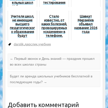
ельных школ
тестирования
Узбекистана
Учителя школ,
Стало
Шавкат
не имеющие
известно, от
Мирзиёев
высшего
каких болезней,
объявил
педагогическог
провоцируемых
название 2026
о образования
«сидением» в
года
будут
телефоне,
приниматься на
страдают
заочное
школьники
darslik
,
дарслик
,
учебник
отделение
Ташкента
вузов
←
Первый звонок и День знаний — праздник прошел
во всех школах страны
Будет ли аренда школьных учебников бесплатной в
последующие годы?
→
Добавить комментарий