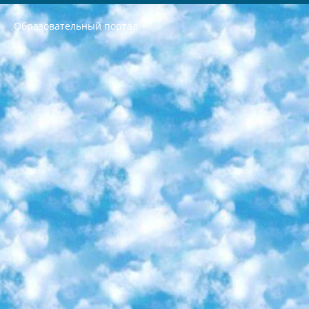
Образовательный портал
РЕСПУБЛИКА УЗБЕКИСТАН МИНИСТРЕРСТВО ДОШКОЛЬНОГО И ШКОЛЬНОГО ОБРАЗОВАНИЯ КОМАНДА в общеобразовательных учреждениях в 2023-2024 учебном году организация и проведение итоговой государственной аттестации обучающихся о Министра дошкольного и школьного образования Республики Узбекистан от 4 марта 2008 года (постановлением Минюста от 20 марта 2008 года № 1778 государственной регистрации) «Итоговое состояние учащихся общего среднего образования на основании положения об утверждении положения об аттестации общего среднего образования выпускной экзамен студентов в образовательных учреждениях в 2023-2024 учебном году В целях организации и прохождения аттестации приказываю: 1. Следующее: перечень предметов, по которым будет проводиться итоговая государственная аттестация и экзамен формы перевода согласно приложению 1; сертификаты международного образца, оценивающие уровень владения иностранными языками перечень согласно приложению 2; 2. Педагогический при специализированных образовательных учреждениях. научно-практический центр квалификации и международной оценки (Д.Давидова) 2024 г. До 25 марта: задания по предметам, по которым будет проводиться итоговая аттестация разработка и утверждение технических условий; итоговая аттестация на основании разработанного предметного задания разработка вопросов по предметам (устно и письменно), экзамен передача; общеобразовательные средние школы и специальные учебные заведения учащиеся выпускных классов школ и интернатов в агентской системе подготовка базы данных экзаменационных материалов и критериев оценки; перевод базы экзаменационных материалов на все языки обучения подать в Республиканский образовательный центр для изготовления; варианты экзаменов на основе разработанных контрольных материалов пусть будут поставлены задачи формирования. 3. Республиканский образовательный центр (Ш.Худайкулов) до 5 апреля 2024 года. до: база данных предоставленных экзаменационных материалов на все языки обучения перевод и экспертиза; для слепых, слабовидящих, глухих, слабослышащих и умственно отсталых детей учащиеся выпускных классов специализированных школ и школ-интернатов база данных экзаменационных материалов на всех преподаваемых языках подготовка критериев оценки; специализированные школы для умственно отсталых детей и технологии для учащихся выпускных классов школ-интернатов разработка соответствующих рекомендаций и критериев проведения ЕГЭ по естествознанию давать задания. 4. Педагогический при специализированных образовательных учреждениях. Научно-практический центр навыков и международной оценки (Д.Давидова), Республика образовательный центр (Худайкулов Ш.) итоговый государственный аттестационный экзамен ориентирован на творческое и логическое мышление при подготовке базы материалов учитывать введение заданий. 5. Следует отметить, что: сертификат государственного образца о знании общеобразовательного предмета и как минимум национальный уровень B1 по предметам на иностранных языках, указанным в Приложении 2. или международно признанный сертификат эквивалентного уровня студенты, изучающие определенный предмет, освобождаются от экзамена; по соответствующим предметам запланирована итоговая государственная аттестация за день до дня, путем жеребьевки Рабочей группой (в письменной форме по предметам, проводимым в форме) из числа сформированных вариантов выбрано 2 варианта; 2 выбранных варианта экзамена анонсированы на официальном сайте министерства и все выпускники по всей стране на основе этих вариантов проводит итоговую государственную аттестацию. 6. Государственное образование учащихся средних общеобразовательных учреждений. знания в соответствии с квалификационными требованиями, которые необходимо приобрести на основании стандартов итоговый (выпускной) контроль для 9 и 11 классов в целях тестирования Экзамены (далее – экзамены) состоят из предметов, перечисленных в приложении 1. будет сделано. 7. Экзамены пройдут с 26 мая по 15 июня 2024 г. (кроме науки физического воспитания). 8. Физическая для учащихся 9 классов общесредних образовательных учреждений. Экзамены по предмету «Образование, квалификация медицина» 1-6 мая 2024 года. сотрудники перевести под присмотр (с отклонениями в физическом или умственном развитии) специализированная школа для детей, школы-интернаты и со сколиозом школы-интернаты санаторного типа для больных детей исключены). 9. Он был слепым, слабовидящим и имел нарушения опорно-двигательного аппарата. экзамены в специализированных школах и интернатах для детей должны проводиться исходя из требований, предъявляемых к общеобразовательным учреждениям (физкультура кроме науки). 10. Специализированная школа для глухих и слабослышащих детей. и экзамены в интернатах и быть реализован в виде письменного теста по математике. 11. Специальность для умственно отсталых детей. Для 9 класса Родной язык и литературное письмо Государственный язык (язык обучения – узбекский). для неклассов) написано Математическое письмо Письменная/устная история Узбекистана Физическое воспитание практично Итоговый контроль Для 11 класса Написание родного языка и литературы (эссе) Математическое письмо Узбекский язык (обучение на узбекском языке) не посещающее общее среднее образование для учреждений)/Образовательное учреждение выбор письменный и устный Иностранный язык письменный/устный Письменная/устная история Узбекистана *По выбору студента:  Химия  Физика  Основы государственного права  География 10 бесплатных образовательных ресурсов - Мы составили подборку онлайн-проектов с интерактивными упражнениями, видеолекциями и статьями. Они помогут вам обрести новые и освежить старые знания бесплатно. 1. «ИНТУИТ» Старейшая образовательная площадка Рунета. Здесь вы найдёте сотни текстовых и видеокурсов на десятки различных тем — от программирования до психологии. Многие курсы подготовлены российскими университетами и крупными международными компаниями вроде Intel и Microsoft. Самостоятельное обучение бесплатное, но желающие могут оплатить услуги персональных наставников. 2. «Смартия» знакомит с актуальными профессиями и подсказывает, как им обучаться. Выбрав заинтересовавшую вас специальность — SMM-специалист, фотограф, веб-дизайнер или другую, — увидите список необходимых для неё умений. Чтобы вы могли освоить их самостоятельно, для каждого умения площадка отображает подборку ссылок на учебные материалы. Хотя «Смартия» ориентируется на русскоязычную аудиторию, часть контента всё же доступна только на английском. 3. «Лекторий Физтеха» Проект Московского физико-технического института (Физтеха). С его помощью вы можете смотреть онлайн серии лекций, записанные на видео в этом вузе. В числе доступных предметов — физика, биология, химия, информационные технологии и другие. К некоторым лекциям администрация ресурса прилагает готовые конспекты, которые можно скачивать в PDF-формате. 4. ITMOcourses Онлайн-площадка Санкт-Петербургского национального исследовательского университета информационных технологий, механики и оптики (ИТМО). Ресурс предоставляет свободный доступ к курсам, разработанным в этом вузе. Каталог материалов разбит на четыре категории: «Оптические системы и технологии», «Приборостроение и робототехника», «Информационные технологии» и «Биотехнологии». Курсы состоят из видеолекций, интерактивных демонстраций и заданий. 5. «КиберЛенинка» Электронная научная библиотека открытого доступа. Каталог площадки регулярно обрастает текстами статей из различных научных изданий. Сгруппированные по журналам и рубрикам публикации можно читать онлайн или скачивать целиком в PDF-формате. Проект нацелен на популяризацию науки за счёт открытого доступа к качественной информации. 6. «ПостНаука» На этом ресурсе публикуют подборки видеолекций, составленные экспертами из разных отраслей и объединённые общими темами. Среди них, к примеру, есть серии «Биоинформатика и геномика», «Культура средневековой Скандинавии» и Cinema Studies о теории кино. Каждая подборка лекций — логически связанная история, рассказанная экспертом от первого лица. Кроме того, на сайте появляются научно-образовательные статьи и тесты на разные темы. 7. «Newочём» Команда проекта «Newочём» отбирает самые интересные тексты из англоязычных СМИ и переводит те из них, за которые голосуют участники сообщества «ВКонтакте». По большей части это научно-популярные статьи. Редакторы придумывают лишь заголовки, в остальном содержание переводов соответствует оригиналам. Полные тексты можно читать прямо в социальной сети. 8. InternetUrok Онлайн-база материалов по основным дисциплинам школьной программы. Информация на сайте структурирована по классам, предметам и темам (урокам). Каждый урок состоит из видеолекций и конспектов. Есть также интерактивные тренажёры и тесты для закрепления пройденного материала. Даже если вы давно окончили школу, возможность повторить программу старших классов всегда может пригодиться. 9. Edutainme Ещё один ресурс об образовании. В отличие от Newtonew, как мне кажется, Edutainme больше ориентируется на представителей индустрии: педагогов, предпринимателей, разработчиков образовательных проектов. Но и любой, кто просто стремится к саморазвитию, найдёт на сайте много полезного и интересного для себя. Например, информацию о новых курсах и образовательных сервисах. 10. Newtonew Онлайн-медиа об образовании и обучении в широком смысле. Авторы Newtonew пишут об инструментах, заведениях, тактиках и стратегиях, которые помогают учить других и получать новые знания самостоятельно. На этой площадке вы найдёте новости, обзоры, аналитические мат