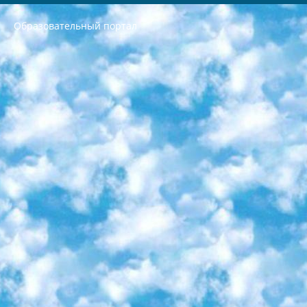
Образовательный портал
РЕСПУБЛИКА УЗБЕКИСТАН МИНИСТРЕРСТВО ДОШКОЛЬНОГО И ШКОЛЬНОГО ОБРАЗОВАНИЯ КОМАНДА в общеобразовательных учреждениях в 2023-2024 учебном году организация и проведение итоговой государственной аттестации обучающихся о Министра дошкольного и школьного образования Республики Узбекистан от 4 марта 2008 года (постановлением Минюста от 20 марта 2008 года № 1778 государственной регистрации) «Итоговое состояние учащихся общего среднего образования на основании положения об утверждении положения об аттестации общего среднего образования выпускной экзамен студентов в образовательных учреждениях в 2023-2024 учебном году В целях организации и прохождения аттестации приказываю: 1. Следующее: перечень предметов, по которым будет проводиться итоговая государственная аттестация и экзамен формы перевода согласно приложению 1; сертификаты международного образца, оценивающие уровень владения иностранными языками перечень согласно приложению 2; 2. Педагогический при специализированных образовательных учреждениях. научно-практический центр квалификации и международной оценки (Д.Давидова) 2024 г. До 25 марта: задания по предметам, по которым будет проводиться итоговая аттестация разработка и утверждение технических условий; итоговая аттестация на основании разработанного предметного задания разработка вопросов по предметам (устно и письменно), экзамен передача; общеобразовательные средние школы и специальные учебные заведения учащиеся выпускных классов школ и интернатов в агентской системе подготовка базы данных экзаменационных материалов и критериев оценки; перевод базы экзаменационных материалов на все языки обучения подать в Республиканский образовательный центр для изготовления; варианты экзаменов на основе разработанных контрольных материалов пусть будут поставлены задачи формирования. 3. Республиканский образовательный центр (Ш.Худайкулов) до 5 апреля 2024 года. до: база данных предоставленных экзаменационных материалов на все языки обучения перевод и экспертиза; для слепых, слабовидящих, глухих, слабослышащих и умственно отсталых детей учащиеся выпускных классов специализированных школ и школ-интернатов база данных экзаменационных материалов на всех преподаваемых языках подготовка критериев оценки; специализированные школы для умственно отсталых детей и технологии для учащихся выпускных классов школ-интернатов разработка соответствующих рекомендаций и критериев проведения ЕГЭ по естествознанию давать задания. 4. Педагогический при специализированных образовательных учреждениях. Научно-практический центр навыков и международной оценки (Д.Давидова), Республика образовательный центр (Худайкулов Ш.) итоговый государственный аттестационный экзамен ориентирован на творческое и логическое мышление при подготовке базы материалов учитывать введение заданий. 5. Следует отметить, что: сертификат государственного образца о знании общеобразовательного предмета и как минимум национальный уровень B1 по предметам на иностранных языках, указанным в Приложении 2. или международно признанный сертификат эквивалентного уровня студенты, изучающие определенный предмет, освобождаются от экзамена; по соответствующим предметам запланирована итоговая государственная аттестация за день до дня, путем жеребьевки Рабочей группой (в письменной форме по предметам, проводимым в форме) из числа сформированных вариантов выбрано 2 варианта; 2 выбранных варианта экзамена анонсированы на официальном сайте министерства и все выпускники по всей стране на основе этих вариантов проводит итоговую государственную аттестацию. 6. Государственное образование учащихся средних общеобразовательных учреждений. знания в соответствии с квалификационными требованиями, которые необходимо приобрести на основании стандартов итоговый (выпускной) контроль для 9 и 11 классов в целях тестирования Экзамены (далее – экзамены) состоят из предметов, перечисленных в приложении 1. будет сделано. 7. Экзамены пройдут с 26 мая по 15 июня 2024 г. (кроме науки физического воспитания). 8. Физическая для учащихся 9 классов общесредних образовательных учреждений. Экзамены по предмету «Образование, квалификация медицина» 1-6 мая 2024 года. сотрудники перевести под присмотр (с отклонениями в физическом или умственном развитии) специализированная школа для детей, школы-интернаты и со сколиозом школы-интернаты санаторного типа для больных детей исключены). 9. Он был слепым, слабовидящим и имел нарушения опорно-двигательного аппарата. экзамены в специализированных школах и интернатах для детей должны проводиться исходя из требований, предъявляемых к общеобразовательным учреждениям (физкультура кроме науки). 10. Специализированная школа для глухих и слабослышащих детей. и экзамены в интернатах и быть реализован в виде письменного теста по математике. 11. Специальность для умственно отсталых детей. Для 9 класса Родной язык и литературное письмо Государственный язык (язык обучения – узбекский). для неклассов) написано Математическое письмо Письменная/устная история Узбекистана Физическое воспитание практично Итоговый контроль Для 11 класса Написание родного языка и литературы (эссе) Математическое письмо Узбекский язык (обучение на узбекском языке) не посещающее общее среднее образование для учреждений)/Образовательное учреждение выбор письменный и устный Иностранный язык письменный/устный Письменная/устная история Узбекистана *По выбору студента:  Химия  Физика  Основы государственного права  География 10 бесплатных образовательных ресурсов - Мы составили подборку онлайн-проектов с интерактивными упражнениями, видеолекциями и статьями. Они помогут вам обрести новые и освежить старые знания бесплатно. 1. «ИНТУИТ» Старейшая образовательная площадка Рунета. Здесь вы найдёте сотни текстовых и видеокурсов на десятки различных тем — от программирования до психологии. Многие курсы подготовлены российскими университетами и крупными международными компаниями вроде Intel и Microsoft. Самостоятельное обучение бесплатное, но желающие могут оплатить услуги персональных наставников. 2. «Смартия» знакомит с актуальными профессиями и подсказывает, как им обучаться. Выбрав заинтересовавшую вас специальность — SMM-специалист, фотограф, веб-дизайнер или другую, — увидите список необходимых для неё умений. Чтобы вы могли освоить их самостоятельно, для каждого умения площадка отображает подборку ссылок на учебные материалы. Хотя «Смартия» ориентируется на русскоязычную аудиторию, часть контента всё же доступна только на английском. 3. «Лекторий Физтеха» Проект Московского физико-технического института (Физтеха). С его помощью вы можете смотреть онлайн серии лекций, записанные на видео в этом вузе. В числе доступных предметов — физика, биология, химия, информационные технологии и другие. К некоторым лекциям администрация ресурса прилагает готовые конспекты, которые можно скачивать в PDF-формате. 4. ITMOcourses Онлайн-площадка Санкт-Петербургского национального исследовательского университета информационных технологий, механики и оптики (ИТМО). Ресурс предоставляет свободный доступ к курсам, разработанным в этом вузе. Каталог материалов разбит на четыре категории: «Оптические системы и технологии», «Приборостроение и робототехника», «Информационные технологии» и «Биотехнологии». Курсы состоят из видеолекций, интерактивных демонстраций и заданий. 5. «КиберЛенинка» Электронная научная библиотека открытого доступа. Каталог площадки регулярно обрастает текстами статей из различных научных изданий. Сгруппированные по журналам и рубрикам публикации можно читать онлайн или скачивать целиком в PDF-формате. Проект нацелен на популяризацию науки за счёт открытого доступа к качественной информации. 6. «ПостНаука» На этом ресурсе публикуют подборки видеолекций, составленные экспертами из разных отраслей и объединённые общими темами. Среди них, к примеру, есть серии «Биоинформатика и геномика», «Культура средневековой Скандинавии» и Cinema Studies о теории кино. Каждая подборка лекций — логически связанная история, рассказанная экспертом от первого лица. Кроме того, на сайте появляются научно-образовательные статьи и тесты на разные темы. 7. «Newочём» Команда проекта «Newочём» отбирает самые интересные тексты из англоязычных СМИ и переводит те из них, за которые голосуют участники сообщества «ВКонтакте». По большей части это научно-популярные статьи. Редакторы придумывают лишь заголовки, в остальном содержание переводов соответствует оригиналам. Полные тексты можно читать прямо в социальной сети. 8. InternetUrok Онлайн-база материалов по основным дисциплинам школьной программы. Информация на сайте структурирована по классам, предметам и темам (урокам). Каждый урок состоит из видеолекций и конспектов. Есть также интерактивные тренажёры и тесты для закрепления пройденного материала. Даже если вы давно окончили школу, возможность повторить программу старших классов всегда может пригодиться. 9. Edutainme Ещё один ресурс об образовании. В отличие от Newtonew, как мне кажется, Edutainme больше ориентируется на представителей индустрии: педагогов, предпринимателей, разработчиков образовательных проектов. Но и любой, кто просто стремится к саморазвитию, найдёт на сайте много полезного и интересного для себя. Например, информацию о новых курсах и образовательных сервисах. 10. Newtonew Онлайн-медиа об образовании и обучении в широком смысле. Авторы Newtonew пишут об инструментах, заведениях, тактиках и стратегиях, которые помогают учить других и получать новые знания самостоятельно. На этой площадке вы найдёте новости, обзоры, аналитические мат