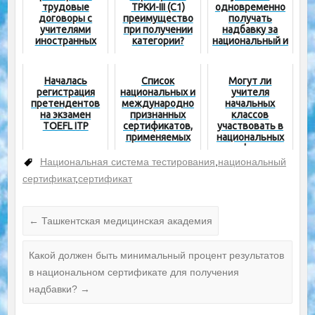
трудовые
ТРКИ-III (С1)
одновременно
договоры с
преимущество
получать
учителями
при получении
надбавку за
иностранных
категории?
национальный и
языков, не
международны
имеющими
й сертификат?
сертификата
Началась
Cписок
Могут ли
уровня B2
регистрация
национальных и
учителя
претендентов
международно
начальных
на экзамен
признанных
классов
TOEFL ITP
сертификатов,
участвовать в
применяемых
национальных
при назначении
сертификацион
надбавок
ных экзаменах?
Национальная система тестирования
,
национальный
педагогам
сертификат
,
сертификат
←
Ташкентская медицинская академия
Какой должен быть минимальный процент результатов
в национальном сертификате для получения
надбавки?
→