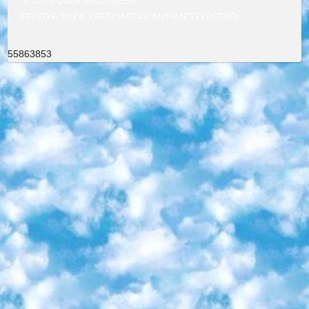
РЕСПУБЛИКА УЗБЕКИСТАН МИНИСТРЕРСТВО ДОШКОЛЬНОГО И ШКОЛЬНОГО ОБРАЗОВАНИЯ КОМАНДА в общеобразовательных учреждениях в 2023-2024 учебном году организация и проведение итоговой государственной аттестации обучающихся о Министра дошкольного и школьного образования Республики Узбекистан от 4 марта 2008 года (постановлением Минюста от 20 марта 2008 года № 1778 государственной регистрации) «Итоговое состояние учащихся общего среднего образования на основании положения об утверждении положения об аттестации общего среднего образования выпускной экзамен студентов в образовательных учреждениях в 2023-2024 учебном году В целях организации и прохождения аттестации приказываю: 1. Следующее: перечень предметов, по которым будет проводиться итоговая государственная аттестация и экзамен формы перевода согласно приложению 1; сертификаты международного образца, оценивающие уровень владения иностранными языками перечень согласно приложению 2; 2. Педагогический при специализированных образовательных учреждениях. научно-практический центр квалификации и международной оценки (Д.Давидова) 2024 г. До 25 марта: задания по предметам, по которым будет проводиться итоговая аттестация разработка и утверждение технических условий; итоговая аттестация на основании разработанного предметного задания разработка вопросов по предметам (устно и письменно), экзамен передача; общеобразовательные средние школы и специальные учебные заведения учащиеся выпускных классов школ и интернатов в агентской системе подготовка базы данных экзаменационных материалов и критериев оценки; перевод базы экзаменационных материалов на все языки обучения подать в Республиканский образовательный центр для изготовления; варианты экзаменов на основе разработанных контрольных материалов пусть будут поставлены задачи формирования. 3. Республиканский образовательный центр (Ш.Худайкулов) до 5 апреля 2024 года. до: база данных предоставленных экзаменационных материалов на все языки обучения перевод и экспертиза; для слепых, слабовидящих, глухих, слабослышащих и умственно отсталых детей учащиеся выпускных классов специализированных школ и школ-интернатов база данных экзаменационных материалов на всех преподаваемых языках подготовка критериев оценки; специализированные школы для умственно отсталых детей и технологии для учащихся выпускных классов школ-интернатов разработка соответствующих рекомендаций и критериев проведения ЕГЭ по естествознанию давать задания. 4. Педагогический при специализированных образовательных учреждениях. Научно-практический центр навыков и международной оценки (Д.Давидова), Республика образовательный центр (Худайкулов Ш.) итоговый государственный аттестационный экзамен ориентирован на творческое и логическое мышление при подготовке базы материалов учитывать введение заданий. 5. Следует отметить, что: сертификат государственного образца о знании общеобразовательного предмета и как минимум национальный уровень B1 по предметам на иностранных языках, указанным в Приложении 2. или международно признанный сертификат эквивалентного уровня студенты, изучающие определенный предмет, освобождаются от экзамена; по соответствующим предметам запланирована итоговая государственная аттестация за день до дня, путем жеребьевки Рабочей группой (в письменной форме по предметам, проводимым в форме) из числа сформированных вариантов выбрано 2 варианта; 2 выбранных варианта экзамена анонсированы на официальном сайте министерства и все выпускники по всей стране на основе этих вариантов проводит итоговую государственную аттестацию. 6. Государственное образование учащихся средних общеобразовательных учреждений. знания в соответствии с квалификационными требованиями, которые необходимо приобрести на основании стандартов итоговый (выпускной) контроль для 9 и 11 классов в целях тестирования Экзамены (далее – экзамены) состоят из предметов, перечисленных в приложении 1. будет сделано. 7. Экзамены пройдут с 26 мая по 15 июня 2024 г. (кроме науки физического воспитания). 8. Физическая для учащихся 9 классов общесредних образовательных учреждений. Экзамены по предмету «Образование, квалификация медицина» 1-6 мая 2024 года. сотрудники перевести под присмотр (с отклонениями в физическом или умственном развитии) специализированная школа для детей, школы-интернаты и со сколиозом школы-интернаты санаторного типа для больных детей исключены). 9. Он был слепым, слабовидящим и имел нарушения опорно-двигательного аппарата. экзамены в специализированных школах и интернатах для детей должны проводиться исходя из требований, предъявляемых к общеобразовательным учреждениям (физкультура кроме науки). 10. Специализированная школа для глухих и слабослышащих детей. и экзамены в интернатах и быть реализован в виде письменного теста по математике. 11. Специальность для умственно отсталых детей. Для 9 класса Родной язык и литературное письмо Государственный язык (язык обучения – узбекский). для неклассов) написано Математическое письмо Письменная/устная история Узбекистана Физическое воспитание практично Итоговый контроль Для 11 класса Написание родного языка и литературы (эссе) Математическое письмо Узбекский язык (обучение на узбекском языке) не посещающее общее среднее образование для учреждений)/Образовательное учреждение выбор письменный и устный Иностранный язык письменный/устный Письменная/устная история Узбекистана *По выбору студента:  Химия  Физика  Основы государственного права  География 10 бесплатных образовательных ресурсов - Мы составили подборку онлайн-проектов с интерактивными упражнениями, видеолекциями и статьями. Они помогут вам обрести новые и освежить старые знания бесплатно. 1. «ИНТУИТ» Старейшая образовательная площадка Рунета. Здесь вы найдёте сотни текстовых и видеокурсов на десятки различных тем — от программирования до психологии. Многие курсы подготовлены российскими университетами и крупными международными компаниями вроде Intel и Microsoft. Самостоятельное обучение бесплатное, но желающие могут оплатить услуги персональных наставников. 2. «Смартия» знакомит с актуальными профессиями и подсказывает, как им обучаться. Выбрав заинтересовавшую вас специальность — SMM-специалист, фотограф, веб-дизайнер или другую, — увидите список необходимых для неё умений. Чтобы вы могли освоить их самостоятельно, для каждого умения площадка отображает подборку ссылок на учебные материалы. Хотя «Смартия» ориентируется на русскоязычную аудиторию, часть контента всё же доступна только на английском. 3. «Лекторий Физтеха» Проект Московского физико-технического института (Физтеха). С его помощью вы можете смотреть онлайн серии лекций, записанные на видео в этом вузе. В числе доступных предметов — физика, биология, химия, информационные технологии и другие. К некоторым лекциям администрация ресурса прилагает готовые конспекты, которые можно скачивать в PDF-формате. 4. ITMOcourses Онлайн-площадка Санкт-Петербургского национального исследовательского университета информационных технологий, механики и оптики (ИТМО). Ресурс предоставляет свободный доступ к курсам, разработанным в этом вузе. Каталог материалов разбит на четыре категории: «Оптические системы и технологии», «Приборостроение и робототехника», «Информационные технологии» и «Биотехнологии». Курсы состоят из видеолекций, интерактивных демонстраций и заданий. 5. «КиберЛенинка» Электронная научная библиотека открытого доступа. Каталог площадки регулярно обрастает текстами статей из различных научных изданий. Сгруппированные по журналам и рубрикам публикации можно читать онлайн или скачивать целиком в PDF-формате. Проект нацелен на популяризацию науки за счёт открытого доступа к качественной информации. 6. «ПостНаука» На этом ресурсе публикуют подборки видеолекций, составленные экспертами из разных отраслей и объединённые общими темами. Среди них, к примеру, есть серии «Биоинформатика и геномика», «Культура средневековой Скандинавии» и Cinema Studies о теории кино. Каждая подборка лекций — логически связанная история, рассказанная экспертом от первого лица. Кроме того, на сайте появляются научно-образовательные статьи и тесты на разные темы. 7. «Newочём» Команда проекта «Newочём» отбирает самые интересные тексты из англоязычных СМИ и переводит те из них, за которые голосуют участники сообщества «ВКонтакте». По большей части это научно-популярные статьи. Редакторы придумывают лишь заголовки, в остальном содержание переводов соответствует оригиналам. Полные тексты можно читать прямо в социальной сети. 8. InternetUrok Онлайн-база материалов по основным дисциплинам школьной программы. Информация на сайте структурирована по классам, предметам и темам (урокам). Каждый урок состоит из видеолекций и конспектов. Есть также интерактивные тренажёры и тесты для закрепления пройденного материала. Даже если вы давно окончили школу, возможность повторить программу старших классов всегда может пригодиться. 9. Edutainme Ещё один ресурс об образовании. В отличие от Newtonew, как мне кажется, Edutainme больше ориентируется на представителей индустрии: педагогов, предпринимателей, разработчиков образовательных проектов. Но и любой, кто просто стремится к саморазвитию, найдёт на сайте много полезного и интересного для себя. Например, информацию о новых курсах и образовательных сервисах. 10. Newtonew Онлайн-медиа об образовании и обучении в широком смысле. Авторы Newtonew пишут об инструментах, заведениях, тактиках и стратегиях, которые помогают учить других и получать новые знания самостоятельно. На этой площадке вы найдёте новости, обзоры, аналитические мате
55863853