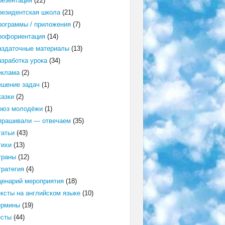
резентация
(22)
резидентская школа
(21)
рограммы / приложения
(7)
рофориентация
(14)
аздаточные материалы
(13)
азработка урока
(34)
еклама
(2)
ешение задач
(1)
казки
(2)
оюз молодёжи
(1)
прашивали — отвечаем
(35)
татьи
(43)
тихи
(13)
траны
(12)
тратегия
(4)
ценарий мероприятия
(18)
ексты на английском языке
(10)
ермины
(19)
есты
(44)