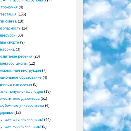
ISA, PIRLS, TIMSS, TALIS
(7)
строномия
(4)
ттестация
(156)
удиокнига
(18)
езопасность
(14)
идеоурок
(38)
иды спорта
(9)
икторина
(3)
оспитание ребёнка
(23)
иректору школы
(12)
олжностная инструкция
(7)
ошкольное образование
(4)
диницы измерения
(5)
изнь популярных людей
(19)
аместителю директора
(61)
арубежные университеты
(4)
доровье
(12)
зучаем английский язык!
(44)
зучаем корейский язык!
(5)