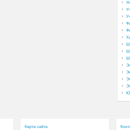
У
У
У
Ф
Ф
Х
Ш
Ш
Ш
Э
Э
Э
Эт
Ю
Карта сайта
Конт