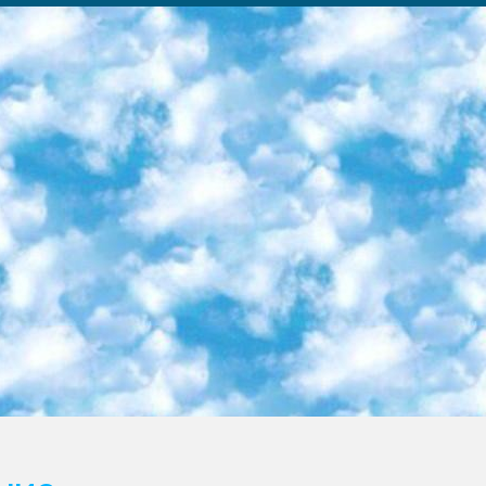
ка образовательный центр (Худайкулов Ш.) итоговый государственный аттестационный экзамен ориентирован на творческое и логическое мышление при подготовке базы материалов учитывать введение заданий. 5. Следует отметить, что: сертификат государственного образца о знании общеобразовательного предмета и как минимум национальный уровень B1 по предметам на иностранных языках, указанным в Приложении 2. или международно признанный сертификат эквивалентного уровня студенты, изучающие определенный предмет, освобождаются от экзамена; по соответствующим предметам запланирована итоговая государственная аттестация за день до дня, путем жеребьевки Рабочей группой (в письменной форме по предметам, проводимым в форме) из числа сформированных вариантов выбрано 2 варианта; 2 выбранных варианта экзамена анонсированы на официальном сайте министерства и все выпускники по всей стране на основе этих вариантов проводит итоговую государственную аттестацию. 6. Государственное образование учащихся средних общеобразовательных учреждений. знания в соответствии с квалификационными требованиями, которые необходимо приобрести на основании стандартов итоговый (выпускной) контроль для 9 и 11 классов в целях тестирования Экзамены (далее – экзамены) состоят из предметов, перечисленных в приложении 1. будет сделано. 7. Экзамены пройдут с 26 мая по 15 июня 2024 г. (кроме науки физического воспитания). 8. Физическая для учащихся 9 классов общесредних образовательных учреждений. Экзамены по предмету «Образование, квалификация медицина» 1-6 мая 2024 года. сотрудники перевести под присмотр (с отклонениями в физическом или умственном развитии) специализированная школа для детей, школы-интернаты и со сколиозом школы-интернаты санаторного типа для больных детей исключены). 9. Он был слепым, слабовидящим и имел нарушения опорно-двигательного аппарата. экзамены в специализированных школах и интернатах для детей должны проводиться исходя из требований, предъявляемых к общеобразовательным учреждениям (физкультура кроме науки). 10. Специализированная школа для глухих и слабослышащих детей. и экзамены в интернатах и быть реализован в виде письменного теста по математике. 11. Специальность для умственно отсталых детей. Для 9 класса Родной язык и литературное письмо Государственный язык (язык обучения – узбекский). для неклассов) написано Математическое письмо Письменная/устная история Узбекистана Физическое воспитание практично Итоговый контроль Для 11 класса Написание родного языка и литературы (эссе) Математическое письмо Узбекский язык (обучение на узбекском языке) не посещающее общее среднее образование для учреждений)/Образовательное учреждение выбор письменный и устный Иностранный язык письменный/устный Письменная/устная история Узбекистана *По выбору студента:  Химия  Физика  Основы государственного права  География 10 бесплатных образовательных ресурсов - Мы составили подборку онлайн-проектов с интерактивными упражнениями, видеолекциями и статьями. Они помогут вам обрести новые и освежить старые знания бесплатно. 1. «ИНТУИТ» Старейшая образовательная площадка Рунета. Здесь вы найдёте сотни текстовых и видеокурсов на десятки различных тем — от программирования до психологии. Многие курсы подготовлены российскими университетами и крупными международными компаниями вроде Intel и Microsoft. Самостоятельное обучение бесплатное, но желающие могут оплатить услуги персональных наставников. 2. «Смартия» знакомит с актуальными профессиями и подсказывает, как им обучаться. Выбрав заинтересовавшую вас специальность — SMM-специалист, фотограф, веб-дизайнер или другую, — увидите список необходимых для неё умений. Чтобы вы могли освоить их самостоятельно, для каждого умения площадка отображает подборку ссылок на учебные материалы. Хотя «Смартия» ориентируется на русскоязычную аудиторию, часть контента всё же доступна только на английском. 3. «Лекторий Физтеха» Проект Московского физико-технического института (Физтеха). С его помощью вы можете смотреть онлайн серии лекций, записанные на видео в этом вузе. В числе доступных предметов — физика, биология, химия, информационные технологии и другие. К некоторым лекциям администрация ресурса прилагает готовые конспекты, которые можно скачивать в PDF-формате. 4. ITMOcourses Онлайн-площадка Санкт-Петербургского национального исследовательского университета информационных технологий, механики и оптики (ИТМО). Ресурс предоставляет свободный доступ к курсам, разработанным в этом вузе. Каталог материалов разбит на четыре категории: «Оптические системы и технологии», «Приборостроение и робототехника», «Информационные технологии» и «Биотехнологии». Курсы состоят из видеолекций, интерактивных демонстраций и заданий. 5. «КиберЛенинка» Электронная научная библиот