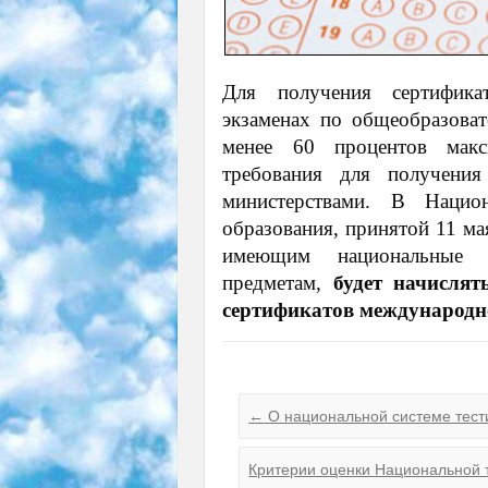
Для получения сертифика
экзаменах по общеобразова
менее 60 процентов макс
требования для получения
министерствами. В Наци
образования, принятой 11 ма
имеющим национальные с
предметам,
будет начисля
сертификатов международн
←
О национальной системе тест
Критерии оценки Национальной 