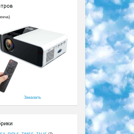
нтров
екча)
Заказать
брики