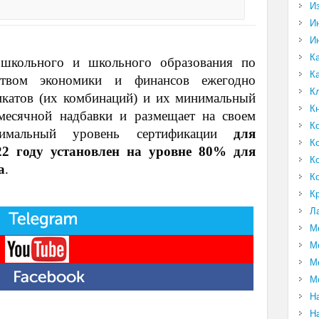
И
И
И
К
школьного и школьного образования по
К
ством экономики и финансов ежегодно
К
икатов (их комбинаций) и их минимальный
К
месячной надбавки и размещает на своем
К
нимальный уровень сертификации
для
К
22 году установлен на уровне 80% для
К
а
.
К
К
Л
М
М
М
М
Н
Н