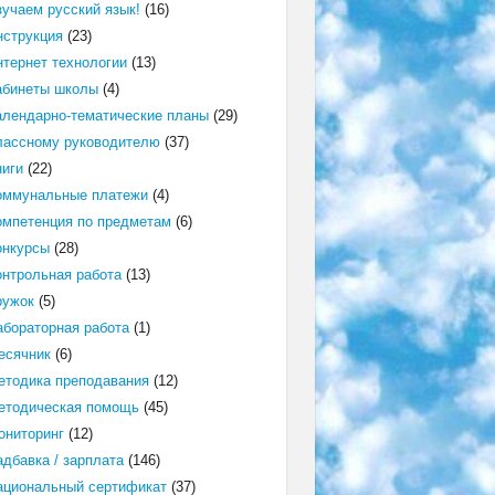
зучаем русский язык!
(16)
нструкция
(23)
нтернет технологии
(13)
абинеты школы
(4)
алендарно-тематические планы
(29)
лассному руководителю
(37)
ниги
(22)
оммунальные платежи
(4)
омпетенция по предметам
(6)
онкурсы
(28)
онтрольная работа
(13)
ружок
(5)
абораторная работа
(1)
есячник
(6)
етодика преподавания
(12)
етодическая помощь
(45)
ониторинг
(12)
адбавка / зарплата
(146)
ациональный сертификат
(37)