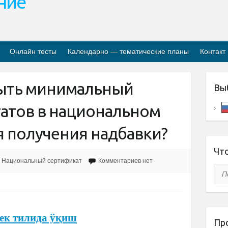
ание
Онлайн тесты
Календарно — тематические планы
Контакт
быть минимальный
Вы
татов в национальном
я получения надбавки?
Что
Национальный сертификат
Комментариев нет
Пои
ек тилида ўқиш
Пр