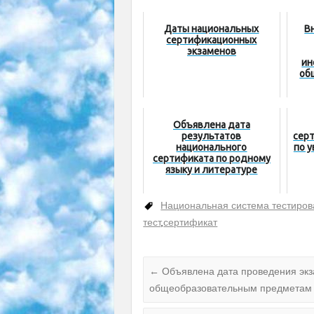
Даты национальных
В
сертификационных
экзаменов
ин
об
Объявлена дата
результатов
сер
национального
по 
сертификата по родному
языку и литературе
Национальная система тестиро
тест
,
сертификат
←
Объявлена дата проведения экз
общеобразовательным предметам