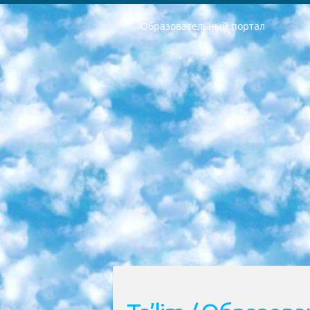
Образовательный портал
РЕСПУБЛИКА УЗБЕКИСТАН МИНИСТРЕРСТВО ДОШКОЛЬНОГО И ШКОЛЬНОГО ОБРАЗОВАНИЯ КОМАНДА в общеобразовательных учреждениях в 2023-2024 учебном году организация и проведение итоговой государственной аттестации обучающихся о Министра дошкольного и школьного образования Республики Узбекистан от 4 марта 2008 года (постановлением Минюста от 20 марта 2008 года № 1778 государственной регистрации) «Итоговое состояние учащихся общего среднего образования на основании положения об утверждении положения об аттестации общего среднего образования выпускной экзамен студентов в образовательных учреждениях в 2023-2024 учебном году В целях организации и прохождения аттестации приказываю: 1. Следующее: перечень предметов, по которым будет проводиться итоговая государственная аттестация и экзамен формы перевода согласно приложению 1; сертификаты международного образца, оценивающие уровень владения иностранными языками перечень согласно приложению 2; 2. Педагогический при специализированных образовательных учреждениях. научно-практический центр квалификации и международной оценки (Д.Давидова) 2024 г. До 25 марта: задания по предметам, по которым будет проводиться итоговая аттестация разработка и утверждение технических условий; итоговая аттестация на основании разработанного предметного задания разработка вопросов по предметам (устно и письменно), экзамен передача; общеобразовательные средние школы и специальные учебные заведения учащиеся выпускных классов школ и интернатов в агентской системе подготовка базы данных экзаменационных материалов и критериев оценки; перевод базы экзаменационных материалов на все языки обучения подать в Республиканский образовательный центр для изготовления; варианты экзаменов на основе разработанных контрольных материалов пусть будут поставлены задачи формирования. 3. Республиканский образовательный центр (Ш.Худайкулов) до 5 апреля 2024 года. до: база данных предоставленных экзаменационных материалов на все языки обучения перевод и экспертиза; для слепых, слабовидящих, глухих, слабослышащих и умственно отсталых детей учащиеся выпускных классов специализированных школ и школ-интернатов база данных экзаменационных материалов на всех преподаваемых языках подготовка критериев оценки; специализированные школы для умственно отсталых детей и технологии для учащихся выпускных классов школ-интернатов разработка соответствующих рекомендаций и критериев проведения ЕГЭ по естествознанию давать задания. 4. Педагогический при специализированных образовательных учреждениях. Научно-практический центр навыков и международной оценки (Д.Давидова), Республи