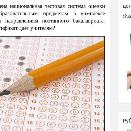
це
ена национальная тестовая система оценки
разовательным предметам в комплексе
(Ўзб
х направлениям поэтапного бакалавриата.
тификат даёт учителям?
Ру