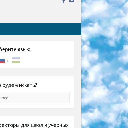
берите язык:
 будем искать?
ск
оекторы для школ и учебных