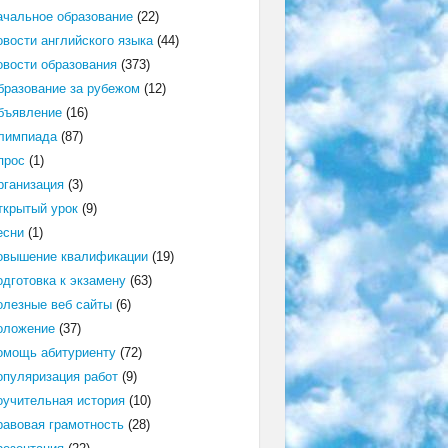
ачальное образование
(22)
овости английского языка
(44)
овости образования
(373)
бразование за рубежом
(12)
бъявление
(16)
лимпиада
(87)
прос
(1)
рганизация
(3)
ткрытый урок
(9)
есни
(1)
овышение квалификации
(19)
одготовка к экзамену
(63)
олезные веб сайты
(6)
оложение
(37)
омощь абитуриенту
(72)
опуляризация работ
(9)
оучительная история
(10)
равовая грамотность
(28)