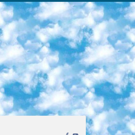
ека открытого доступа. Каталог площадки регулярно обрастает текстами статей из различных научных изданий. Сгруппированные по журналам и рубрикам публикации можно читать онлайн или скачивать целиком в PDF-формате. Проект нацелен на популяризацию науки за счёт открытого доступа к качественной информации. 6. «ПостНаука» На этом ресурсе публикуют подборки видеолекций, составленные экспертами из разных отраслей и объединённые общими темами. Среди них, к примеру, есть серии «Биоинформатика и геномика», «Культура средневековой Скандинавии» и Cinema Studies о теории кино. Каждая подборка лекций — логически связанная история, рассказанная экспертом от первого лица. Кроме того, на сайте появляются научно-образовательные статьи и тесты на разные темы. 7. «Newочём» Команда проекта «Newочём» отбирает самые интересные тексты из англоязычных СМИ и переводит те из них, за которые голосуют участники сообщества «ВКонтакте». По большей части это научно-популярные статьи. Редакторы придумывают лишь заголовки, в остальном содержание переводов соответствует оригиналам. Полные тексты можно читать прямо в социальной сети. 8. InternetUrok Онлайн-база материалов по основным дисциплинам школьной программы. Информация на сайте структурирована по классам, предметам и темам (урокам). Каждый урок состоит из видеолекций и конспектов. Есть также интерактивные тренажёры и тесты для закрепления пройденного материала. Даже если вы давно окончили школу, возможность повторить программу старших классов всегда может пригодиться. 9. Edutainme Ещё один ресурс об образовании. В отличие от Newtonew, как мне кажется, Edutainme больше ориентируется на представителей индустрии: педагогов, предпринимателей, разработчиков образовательных проектов. Но и любой, кто просто стремится к саморазвитию, найдёт на сайте много полезного и интересного для себя. Например, информацию о новых курсах и образовательных сервисах. 10. Newtonew Онлайн-медиа об образовании и обучении в широком смысле. Авторы Newtonew пишут об инструментах, заведениях, тактиках и стратегиях, которые помогают учить других и получать новые знания самостоятельно. На этой площадке вы найдёте новости, обзоры, аналитические мат