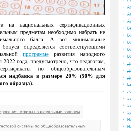
P
А
А
А
та на национальных сертификационных
Б
тельным предметам необходимо набрать не
В
имального балла. А вот минимальные
В
 бонуса определяется соответствующими
В
ональной
программе
развития народного
В
я 2022 года, предусмотрено, что педагогам,
Д
ертификаты по общеобразовательным
Д
ться надбавка в размере 20% (50% для
Д
ого образца)
.
Е
Ж
З
З
ирования: ответы на актуальные вопросы
З
И
тестовой системы по общеобразовательным
И