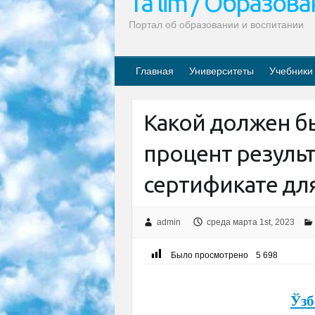
Ta’lim / Образов
Портал об образовании и воспитании
Главная
Университеты
Учебники
Какой должен 
процент резуль
сертификате дл
admin
среда марта 1st, 2023
Было просмотрено
5 698
Ўзб