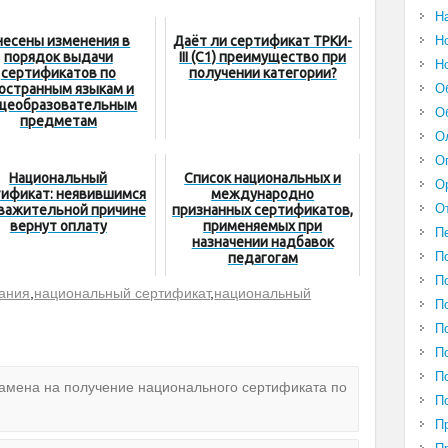
Н
Н
несены изменения в
Даёт ли сертификат ТРКИ-
порядок выдачи
III (С1) преимущество при
Н
сертификатов по
получении категории?
О
остранным языкам и
щеобразовательным
О
предметам
О
О
Национальный
Cписок национальных и
О
тификат: неявившимся
международно
О
уважительной причине
признанных сертификатов,
вернут оплату
применяемых при
П
назначении надбавок
П
педагогам
П
вания
,
национальный сертификат
,
национальный
П
П
П
П
амена на получение национального сертификата по
П
П