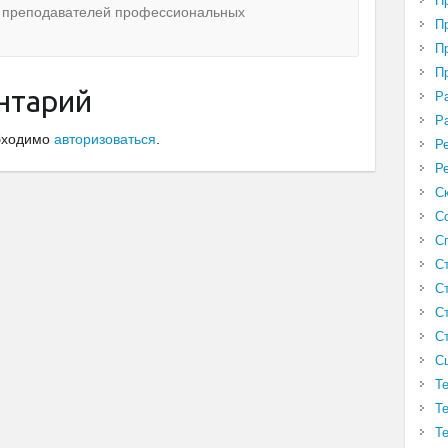
П
а преподавателей профессиональных
П
П
П
нтарий
Р
Р
обходимо
авторизоваться
.
Р
Р
С
С
С
С
С
С
С
С
Т
Т
Т