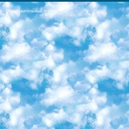
Образовательный портал
РЕСПУБЛИКА УЗБЕКИСТАН МИНИСТРЕРСТВО ДОШКОЛЬНОГО И ШКОЛЬНОГО ОБРАЗОВАНИЯ КОМАНДА в общеобразовательных учреждениях в 2023-2024 учебном году организация и проведение итоговой государственной аттестации обучающихся о Министра дошкольного и школьного образования Республики Узбекистан от 4 марта 2008 года (постановлением Минюста от 20 марта 2008 года № 1778 государственной регистрации) «Итоговое состояние учащихся общего среднего образования на основании положения об утверждении положения об аттестации общего среднего образования выпускной экзамен студентов в образовательных учреждениях в 2023-2024 учебном году В целях организации и прохождения аттестации приказываю: 1. Следующее: перечень предметов, по которым будет проводиться итоговая государственная аттестация и экзамен формы перевода согласно приложению 1; сертификаты международного образца, оценивающие уровень владения иностранными языками перечень согласно приложению 2; 2. Педагогический при специализированных образовательных учреждениях. научно-практический центр квалификации и международной оценки (Д.Давидова) 2024 г. До 25 марта: задания по предметам, по которым будет проводиться итоговая аттестация разработка и утверждение технических условий; итоговая аттестация на основании разработанного предметного задания разработка вопросов по предметам (устно и письменно), экзамен передача; общеобразовательные средние школы и специальные учебные заведения учащиеся выпускных классов школ и интернатов в агентской системе подготовка базы данных экзаменационных материалов и критериев оценки; перевод базы экзаменационных материалов на все языки обучения подать в Республиканский образовательный центр для изготовления; варианты экзаменов на основе разработанных контрольных материалов пусть будут поставлены задачи формирования. 3. Республиканский образовательный центр (Ш.Худайкулов) до 5 апреля 2024 года. до: база данных предоставленных экзаменационных материалов на все языки обучения перевод и экспертиза; для слепых, слабовидящих, глухих, слабослышащих и умственно отсталых детей учащиеся выпускных классов специализированных школ и школ-интернатов база данных экзаменационных материалов на всех преподаваемых языках подготовка критериев оценки; специализированные школы для умственно отсталых детей и технологии для учащихся выпускных классов школ-интернатов разработка соответствующих рекомендаций и критериев проведения ЕГЭ по естествознанию давать задания. 4. Педагогический при специализированных образовательных учреждениях. Научно-практический центр навыков и международной оценки (Д.Давидова), Республика образовательный центр (Худайкулов Ш.) итоговый государственный аттестационный экзамен ориентирован на творческое и логическое мышление при подготовке базы материалов учитывать введение заданий. 5. Следует отметить, что: сертификат государственного образца о знании общеобразовательного предмета и как минимум национальный уровень B1 по предметам на иностранных языках, указанным в Приложении 2. или международно признанный сертификат эквивалентного уровня студенты, изучающие определенный предмет, освобождаются от экзамена; по соответствующим предметам запланирована итоговая государственная аттестация за день до дня, путем жеребьевки Рабочей группой (в письменной форме по предметам, проводимым в форме) из числа сформированных вариантов выбрано 2 варианта; 2 выбранных варианта экзамена анонсированы на официальном сайте министерства и все выпускники по всей стране на основе этих вариантов проводит итоговую государственную аттестацию. 6. Государственное образование учащихся средних общеобразовательных учреждений. знания в соответствии с квалификационными требованиями, которые необходимо приобрести на основании стандартов итоговый (выпускной) контроль для 9 и 11 классов в целях тестирования Экзамены (далее – экзамены) состоят из предметов, перечисленных в приложении 1. будет сделано. 7. Экзамены пройдут с 26 мая по 15 июня 2024 г. (кроме науки физического воспитания). 8. Физическая для учащихся 9 классов общесредних образовательных учреждений. Экзамены по предмету «Образование, квалификация медицина» 1-6 мая 2024 года. сотрудники перевести под присмотр (с отклонениями в физическом или умственном развитии) специализированная школа для детей, школы-интернаты и со сколиозом школы-интернаты санаторного типа для больных детей исключены). 9. Он был слепым, слабовидящим и имел нарушения опорно-двигательного аппарата. экзамены в специализированных школах и интернатах для детей должны проводиться исходя из требований, предъявляемых к общеобразовательным учреждениям (физкультура кроме науки). 10. Специализированная школа для глухих и слабослышащих детей. и экзамены в интернатах и быть реализован в виде письменного теста по математике. 11. Специальность для умственно отсталых детей. Для 9 класса Родной язык и литературное письмо Государственный язык (язык обучения – узбекский). для неклассов) написано Математическое письмо Письменная/устная история Узбекистана Физическое воспитание практично Итоговый контроль Для 11 класса Написание родного языка и литературы (эссе) Математическое письмо Узбекский язык (обучение на узбекском языке) не посещающее общее среднее образование для учреждений)/Образовательное учреждение выбор письменный и устный Иностранный язык письменный/устный Письменная/устная история Узбекистана *По выбору студента:  Химия  Физика  Основы государственного права  География 10 бесплатных образовательных ресурсов - Мы составили подборку онлайн-проектов с интерактивными упражнениями, видеолекциями и статьями. Они помогут вам обрести новые и освежить старые знания бесплатно. 1. «ИНТУИТ» Старейшая образовательная площадка Рунета. Здесь вы найдёте сотни текстовых и видеокурсов на десятки различных тем — от программирования до психологии. Многие курсы подготовлены российскими университетами и крупными международными компаниями вроде Intel и Microsoft. Самостоятельное обучение бесплатное, но желающие могут оплатить услуги персональных наставников. 2. «Смартия» знакомит с актуальными профессиями и подсказывает, как им обучаться. Выбрав заинтересовавшую вас специальность — SMM-специалист, фотограф, веб-дизайнер или другую, — увидите список необходимых для неё умений. Чтобы вы могли освоить их самостоятельно, для каждого умения площадка отображает подборку ссылок на учебные материалы. Хотя «Смартия» ориентируется на русскоязычную аудиторию, часть контента всё же доступна только на английском. 3. «Лекторий Физтеха» Проект Московского физико-технического института (Физтеха). С его помощью вы можете смотреть онлайн серии лекций, записанные на видео в этом вузе. В числе доступных предметов — физика, биология, химия, информационные технологии и другие. К некоторым лекциям администрация ресурса прилагает готовые конспекты, которые можно скачивать в PDF-формате. 4. ITMOcourses Онлайн-площадка Санкт-Петербургского национального исследовательского университета информационных технологий, механики и оптики (ИТМО). Ресурс предоставляет свободный доступ к курсам, разработанным в этом вузе. Каталог материалов разбит на четыре категории: «Оптические системы и технологии», «Приборостроение и робототехника», «Информационные технологии» и «Биотехнологии». Курсы состоят из видеолекций, интерактивных демонстраций и заданий. 5. «КиберЛенинка» Электронная научная библиотека открытого доступа. Каталог площадки регулярно обрастает текстами статей из различных научных изданий. Сгруппированные по журналам и рубрикам публикации можно читать онлайн или скачивать целиком в PDF-формате. Проект нацелен на популяризацию науки за счёт открытого доступа к качественной информации. 6. «ПостНаука» На этом ресурсе публикуют подборки видеолекций, составленные экспертами из разных отраслей и объединённые общими темами. Среди них, к примеру, есть серии «Биоинформатика и геномика», «Культура средневековой Скандинавии» и Cinema Studies о теории кино. Каждая подборка лекций — логически связанная история, рассказанная экспертом от первого лица. Кроме того, на сайте появляются научно-образовательные статьи и тесты на разные темы. 7. «Newочём» Команда проекта «Newочём» отбирает самые интересные тексты из англоязычных СМИ и переводит те из них, за которые голосуют участники сообщества «ВКонтакте». По большей части это научно-популярные статьи. Редакторы придумывают лишь заголовки, в остальном содержание переводов соответствует оригиналам. Полные тексты можно читать прямо в социальной сети. 8. InternetUrok Онлайн-база материалов по основным дисциплинам школьной программы. Информация на сайте структурирована по классам, предметам и темам (урокам). Каждый урок состоит из видеолекций и конспектов. Есть также интерактивные тренажёры и тесты для закрепления пройденного материала. Даже если вы давно окончили школу, возможность повторить программу старших классов всегда может пригодиться. 9. Edutainme Ещё один ресурс об образовании. В отличие от Newtonew, как мне кажется, Edutainme больше ориентируется на представителей индустрии: педагогов, предпринимателей, разработчиков образовательных проектов. Но и любой, кто просто стремится к саморазвитию, найдёт на сайте много полезного и интересного для себя. Например, информацию о новых курсах и образовательных сервисах. 10. Newtonew Онлайн-медиа об образовании и обучении в широком смысле. Авторы Newtonew пишут об инструментах, заведениях, тактиках и стратегиях, которые помогают учить других и получать новые знания самостоятельно. На этой площадке вы найдёте новости, обзоры, аналитические мат