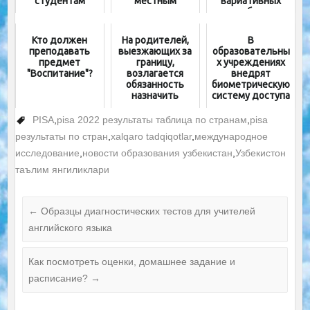
студентам
местным
вариативных
властям
учебных
программ
Кто должен
На родителей,
В
преподавать
выезжающих за
образовательны
предмет
границу,
х учреждениях
"Воспитание"?
возлагается
внедрят
обязанность
биометрическую
назначить
систему доступа
опекунов своим
и «тревожные
детям
кнопки»
PISA
,
pisa 2022 результаты таблица по странам
,
pisa
результаты по стран
,
xalqaro tadqiqotlar
,
международное
исследование
,
новости образования узбекистан
,
Узбекистон
таълим янгиликлари
←
Образцы диагностических тестов для учителей
английского языка
Как посмотреть оценки, домашнее задание и
расписание?
→