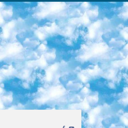
ека открытого доступа. Каталог площадки регулярно обрастает текстами статей из различных научных изданий. Сгруппированные по журналам и рубрикам публикации можно читать онлайн или скачивать целиком в PDF-формате. Проект нацелен на популяризацию науки за счёт открытого доступа к качественной информации. 6. «ПостНаука» На этом ресурсе публикуют подборки видеолекций, составленные экспертами из разных отраслей и объединённые общими темами. Среди них, к примеру, есть серии «Биоинформатика и геномика», «Культура средневековой Скандинавии» и Cinema Studies о теории кино. Каждая подборка лекций — логически связанная история, рассказанная экспертом от первого лица. Кроме того, на сайте появляются научно-образовательные статьи и тесты на разные темы. 7. «Newочём» Команда проекта «Newочём» отбирает самые интересные тексты из англоязычных СМИ и переводит те из них, за которые голосуют участники сообщества «ВКонтакте». По большей части это научно-популярные статьи. Редакторы придумывают лишь заголовки, в остальном содержание переводов соответствует оригиналам. Полные тексты можно читать прямо в социальной сети. 8. InternetUrok Онлайн-база материалов по основным дисциплинам школьной программы. Информация на сайте структурирована по классам, предметам и темам (урокам). Каждый урок состоит из видеолекций и конспектов. Есть также интерактивные тренажёры и тесты для закрепления пройденного материала. Даже если вы давно окончили школу, возможность повторить программу старших классов всегда может пригодиться. 9. Edutainme Ещё один ресурс об образовании. В отличие от Newtonew, как мне кажется, Edutainme больше ориентируется на представителей индустрии: педагогов, предпринимателей, разработчиков образовательных проектов. Но и любой, кто просто стремится к саморазвитию, найдёт на сайте много полезного и интересного для себя. Например, информацию о новых курсах и образовательных сервисах. 10. Newtonew Онлайн-медиа об образовании и обучении в широком смысле. Авторы Newtonew пишут об инструментах, заведениях, тактиках и стратегиях, которые помогают учить других и получать новые знания самостоятельно. На этой площадке вы найдёте новости, обзоры, аналитические мат