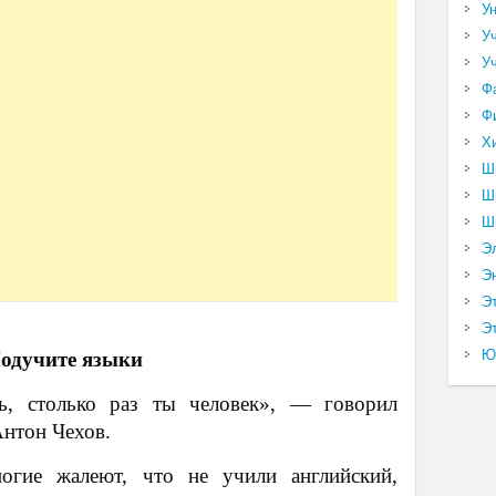
У
У
У
Ф
Ф
Х
Ш
Ш
Ш
Э
Э
Э
Эт
Ю
одучите языки
ь, столько раз ты человек», — говорил
Антон Чехов.
огие жалеют, что не учили английский,