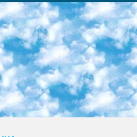
ка образовательный центр (Худайкулов Ш.) итоговый государственный аттестационный экзамен ориентирован на творческое и логическое мышление при подготовке базы материалов учитывать введение заданий. 5. Следует отметить, что: сертификат государственного образца о знании общеобразовательного предмета и как минимум национальный уровень B1 по предметам на иностранных языках, указанным в Приложении 2. или международно признанный сертификат эквивалентного уровня студенты, изучающие определенный предмет, освобождаются от экзамена; по соответствующим предметам запланирована итоговая государственная аттестация за день до дня, путем жеребьевки Рабочей группой (в письменной форме по предметам, проводимым в форме) из числа сформированных вариантов выбрано 2 варианта; 2 выбранных варианта экзамена анонсированы на официальном сайте министерства и все выпускники по всей стране на основе этих вариантов проводит итоговую государственную аттестацию. 6. Государственное образование учащихся средних общеобразовательных учреждений. знания в соответствии с квалификационными требованиями, которые необходимо приобрести на основании стандартов итоговый (выпускной) контроль для 9 и 11 классов в целях тестирования Экзамены (далее – экзамены) состоят из предметов, перечисленных в приложении 1. будет сделано. 7. Экзамены пройдут с 26 мая по 15 июня 2024 г. (кроме науки физического воспитания). 8. Физическая для учащихся 9 классов общесредних образовательных учреждений. Экзамены по предмету «Образование, квалификация медицина» 1-6 мая 2024 года. сотрудники перевести под присмотр (с отклонениями в физическом или умственном развитии) специализированная школа для детей, школы-интернаты и со сколиозом школы-интернаты санаторного типа для больных детей исключены). 9. Он был слепым, слабовидящим и имел нарушения опорно-двигательного аппарата. экзамены в специализированных школах и интернатах для детей должны проводиться исходя из требований, предъявляемых к общеобразовательным учреждениям (физкультура кроме науки). 10. Специализированная школа для глухих и слабослышащих детей. и экзамены в интернатах и быть реализован в виде письменного теста по математике. 11. Специальность для умственно отсталых детей. Для 9 класса Родной язык и литературное письмо Государственный язык (язык обучения – узбекский). для неклассов) написано Математическое письмо Письменная/устная история Узбекистана Физическое воспитание практично Итоговый контроль Для 11 класса Написание родного языка и литературы (эссе) Математическое письмо Узбекский язык (обучение на узбекском языке) не посещающее общее среднее образование для учреждений)/Образовательное учреждение выбор письменный и устный Иностранный язык письменный/устный Письменная/устная история Узбекистана *По выбору студента:  Химия  Физика  Основы государственного права  География 10 бесплатных образовательных ресурсов - Мы составили подборку онлайн-проектов с интерактивными упражнениями, видеолекциями и статьями. Они помогут вам обрести новые и освежить старые знания бесплатно. 1. «ИНТУИТ» Старейшая образовательная площадка Рунета. Здесь вы найдёте сотни текстовых и видеокурсов на десятки различных тем — от программирования до психологии. Многие курсы подготовлены российскими университетами и крупными международными компаниями вроде Intel и Microsoft. Самостоятельное обучение бесплатное, но желающие могут оплатить услуги персональных наставников. 2. «Смартия» знакомит с актуальными профессиями и подсказывает, как им обучаться. Выбрав заинтересовавшую вас специальность — SMM-специалист, фотограф, веб-дизайнер или другую, — увидите список необходимых для неё умений. Чтобы вы могли освоить их самостоятельно, для каждого умения площадка отображает подборку ссылок на учебные материалы. Хотя «Смартия» ориентируется на русскоязычную аудиторию, часть контента всё же доступна только на английском. 3. «Лекторий Физтеха» Проект Московского физико-технического института (Физтеха). С его помощью вы можете смотреть онлайн серии лекций, записанные на видео в этом вузе. В числе доступных предметов — физика, биология, химия, информационные технологии и другие. К некоторым лекциям администрация ресурса прилагает готовые конспекты, которые можно скачивать в PDF-формате. 4. ITMOcourses Онлайн-площадка Санкт-Петербургского национального исследовательского университета информационных технологий, механики и оптики (ИТМО). Ресурс предоставляет свободный доступ к курсам, разработанным в этом вузе. Каталог материалов разбит на четыре категории: «Оптические системы и технологии», «Приборостроение и робототехника», «Информационные технологии» и «Биотехнологии». Курсы состоят из видеолекций, интерактивных демонстраций и заданий. 5. «КиберЛенинка» Электронная научная библиот