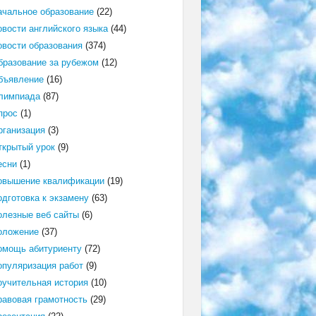
ачальное образование
(22)
овости английского языка
(44)
овости образования
(374)
бразование за рубежом
(12)
бъявление
(16)
лимпиада
(87)
прос
(1)
рганизация
(3)
ткрытый урок
(9)
есни
(1)
овышение квалификации
(19)
одготовка к экзамену
(63)
олезные веб сайты
(6)
оложение
(37)
омощь абитуриенту
(72)
опуляризация работ
(9)
оучительная история
(10)
равовая грамотность
(29)