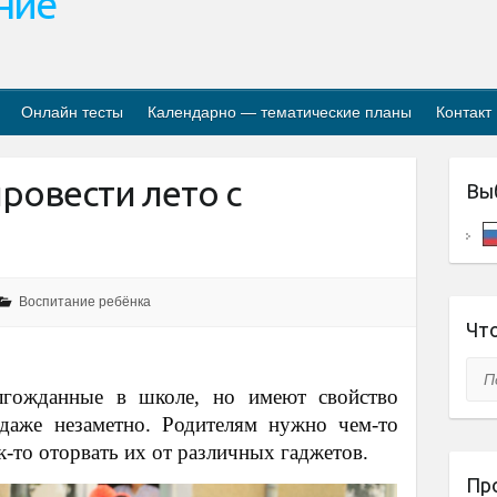
ание
Онлайн тесты
Календарно — тематические планы
Контакт
ровести лето с
Вы
Воспитание ребёнка
Что
Пои
лгожданные в школе, но имеют свойство
 даже незаметно. Родителям нужно чем-то
к-то оторвать их от различных гаджетов.
Пр