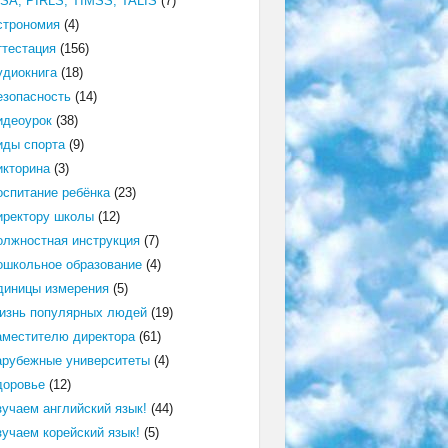
ISA, PIRLS, TIMSS, TALIS
(7)
строномия
(4)
ттестация
(156)
удиокнига
(18)
езопасность
(14)
идеоурок
(38)
иды спорта
(9)
икторина
(3)
оспитание ребёнка
(23)
иректору школы
(12)
олжностная инструкция
(7)
ошкольное образование
(4)
диницы измерения
(5)
изнь популярных людей
(19)
аместителю директора
(61)
арубежные университеты
(4)
доровье
(12)
зучаем английский язык!
(44)
зучаем корейский язык!
(5)