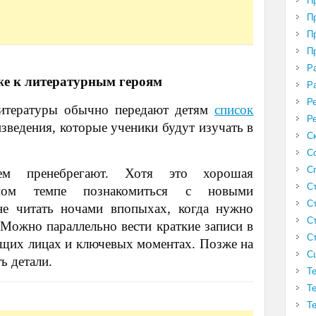
П
П
П
П
Р
же к литературным героям
Р
Р
литературы обычно передают детям
список
Р
изведения, которые ученики будут изучать в
С
С
С
ем пренебрегают. Хотя это хорошая
С
ном темпе познакомиться с новыми
С
не читать ночами впопыхах, когда нужно
С
 Можно параллельно вести краткие записи в
С
ющих лицах и ключевых моментах. Позже на
С
ь детали.
Т
Т
Т