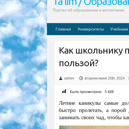
Ta’lim / Образов
Портал об образовании и воспитании
Главная
Университеты
Учебники
Как школьнику п
пользой?
admin
вторник июня 25th, 2024
Было просмотрено
5 489
Летние каникулы самые до
быстро пролетать, а порой
занимать своих чад, чтобы ка