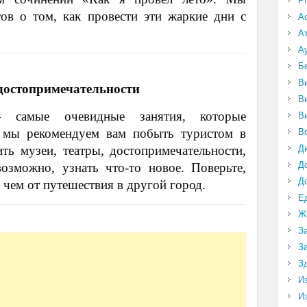
P
тов о том, как провести эти жаркие дни с
А
А
А
Б
В
достопримечательности
В
 самые очевидные занятия, которые
В
 мы рекомендуем вам побыть туристом в
В
Д
ть музеи, театры, достопримечательности,
Д
озможно, узнать что-то новое. Поверьте,
Д
 чем от путешествия в другой город.
Е
Ж
З
З
З
И
И