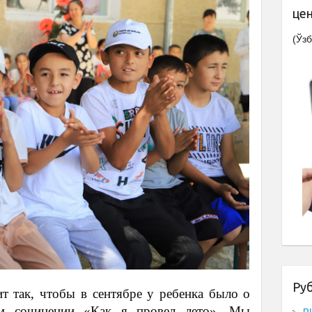
це
(Ўзб
Ру
т так, чтобы в сентябре у ребенка было о
ом сочинении «Как я провел лето». Мы