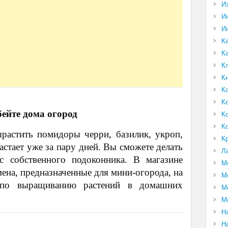
И
И
И
К
К
К
К
К
К
бейте дома огород
К
К
ырастить помидоры черри, базилик, укроп,
К
астает уже за пару дней. Вы сможете делать
Л
с собственного подоконника. В магазине
М
ена, предназначенные для мини-огорода, на
М
я по выращиванию растений в домашних
М
М
Н
Н