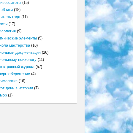
ниверситеты
(15)
чебники
(18)
читель года
(11)
акты
(17)
илология
(9)
имические элементы
(5)
кола мастерства
(18)
кольная документация
(26)
кольному психологу
(11)
лектронный журнал
(57)
нергосбережение
(4)
тимология
(16)
от день в истории
(7)
мор
(1)