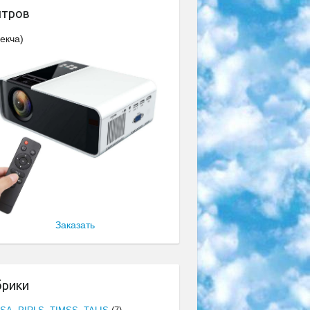
нтров
екча)
Заказать
брики