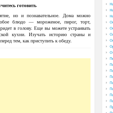
Н
читесь готовить
Н
ятие, но и познавательное. Дома можно
Н
любое блюдо — мороженое, пирог, торт,
О
 придет в голову. Еще вы можете устраивать
О
нской кухни. Изучать историю страны и
О
еред тем, как приступить к обеду.
О
О
О
П
П
П
П
П
П
П
П
П