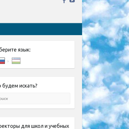
берите язык:
 будем искать?
ск
оекторы для школ и учебных