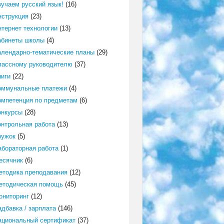
зучаем русский язык!
(16)
нструкция
(23)
нтернет технологии
(13)
абинеты школы
(4)
алендарно-тематические планы
(29)
лассному руководителю
(37)
ниги
(22)
оммунальные платежи
(4)
омпетенция по предметам
(6)
онкурсы
(28)
онтрольная работа
(13)
ружок
(5)
абораторная работа
(1)
есячник
(6)
етодика преподавания
(12)
етодическая помощь
(45)
ониторинг
(12)
адбавка / зарплата
(146)
ациональный сертификат
(37)