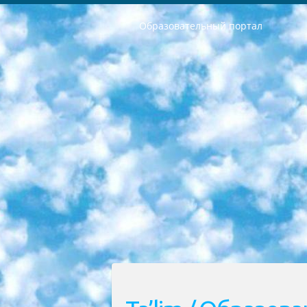
Образовательный портал
РЕСПУБЛИКА УЗБЕКИСТАН МИНИСТРЕРСТВО ДОШКОЛЬНОГО И ШКОЛЬНОГО ОБРАЗОВАНИЯ КОМАНДА в общеобразовательных учреждениях в 2023-2024 учебном году организация и проведение итоговой государственной аттестации обучающихся о Министра дошкольного и школьного образования Республики Узбекистан от 4 марта 2008 года (постановлением Минюста от 20 марта 2008 года № 1778 государственной регистрации) «Итоговое состояние учащихся общего среднего образования на основании положения об утверждении положения об аттестации общего среднего образования выпускной экзамен студентов в образовательных учреждениях в 2023-2024 учебном году В целях организации и прохождения аттестации приказываю: 1. Следующее: перечень предметов, по которым будет проводиться итоговая государственная аттестация и экзамен формы перевода согласно приложению 1; сертификаты международного образца, оценивающие уровень владения иностранными языками перечень согласно приложению 2; 2. Педагогический при специализированных образовательных учреждениях. научно-практический центр квалификации и международной оценки (Д.Давидова) 2024 г. До 25 марта: задания по предметам, по которым будет проводиться итоговая аттестация разработка и утверждение технических условий; итоговая аттестация на основании разработанного предметного задания разработка вопросов по предметам (устно и письменно), экзамен передача; общеобразовательные средние школы и специальные учебные заведения учащиеся выпускных классов школ и интернатов в агентской системе подготовка базы данных экзаменационных материалов и критериев оценки; перевод базы экзаменационных материалов на все языки обучения подать в Республиканский образовательный центр для изготовления; варианты экзаменов на основе разработанных контрольных материалов пусть будут поставлены задачи формирования. 3. Республиканский образовательный центр (Ш.Худайкулов) до 5 апреля 2024 года. до: база данных предоставленных экзаменационных материалов на все языки обучения перевод и экспертиза; для слепых, слабовидящих, глухих, слабослышащих и умственно отсталых детей учащиеся выпускных классов специализированных школ и школ-интернатов база данных экзаменационных материалов на всех преподаваемых языках подготовка критериев оценки; специализированные школы для умственно отсталых детей и технологии для учащихся выпускных классов школ-интернатов разработка соответствующих рекомендаций и критериев проведения ЕГЭ по естествознанию давать задания. 4. Педагогический при специализированных образовательных учреждениях. Научно-практический центр навыков и международной оценки (Д.Давидова), Республи