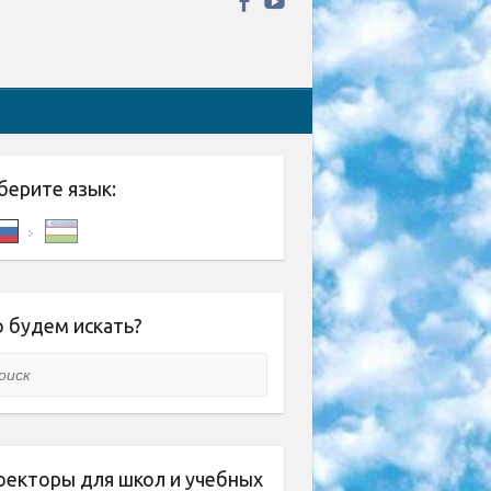
берите язык:
 будем искать?
ск
оекторы для школ и учебных