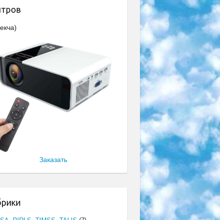
нтров
екча)
Заказать
брики