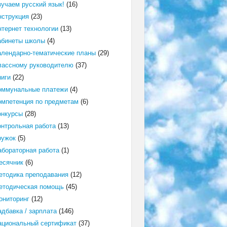
зучаем русский язык!
(16)
нструкция
(23)
нтернет технологии
(13)
абинеты школы
(4)
алендарно-тематические планы
(29)
лассному руководителю
(37)
ниги
(22)
оммунальные платежи
(4)
омпетенция по предметам
(6)
онкурсы
(28)
онтрольная работа
(13)
ружок
(5)
абораторная работа
(1)
есячник
(6)
етодика преподавания
(12)
етодическая помощь
(45)
ониторинг
(12)
адбавка / зарплата
(146)
ациональный сертификат
(37)