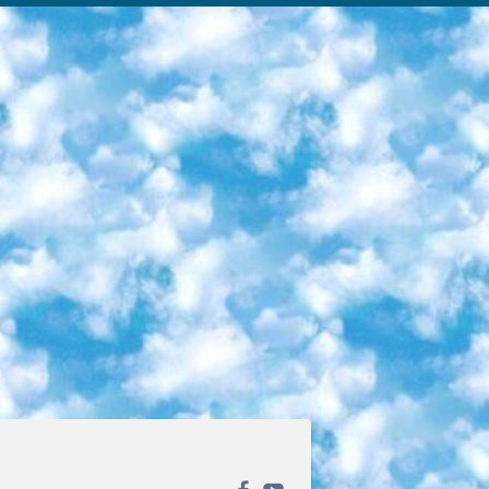
ека открытого доступа. Каталог площадки регулярно обрастает текстами статей из различных научных изданий. Сгруппированные по журналам и рубрикам публикации можно читать онлайн или скачивать целиком в PDF-формате. Проект нацелен на популяризацию науки за счёт открытого доступа к качественной информации. 6. «ПостНаука» На этом ресурсе публикуют подборки видеолекций, составленные экспертами из разных отраслей и объединённые общими темами. Среди них, к примеру, есть серии «Биоинформатика и геномика», «Культура средневековой Скандинавии» и Cinema Studies о теории кино. Каждая подборка лекций — логически связанная история, рассказанная экспертом от первого лица. Кроме того, на сайте появляются научно-образовательные статьи и тесты на разные темы. 7. «Newочём» Команда проекта «Newочём» отбирает самые интересные тексты из англоязычных СМИ и переводит те из них, за которые голосуют участники сообщества «ВКонтакте». По большей части это научно-популярные статьи. Редакторы придумывают лишь заголовки, в остальном содержание переводов соответствует оригиналам. Полные тексты можно читать прямо в социальной сети. 8. InternetUrok Онлайн-база материалов по основным дисциплинам школьной программы. Информация на сайте структурирована по классам, предметам и темам (урокам). Каждый урок состоит из видеолекций и конспектов. Есть также интерактивные тренажёры и тесты для закрепления пройденного материала. Даже если вы давно окончили школу, возможность повторить программу старших классов всегда может пригодиться. 9. Edutainme Ещё один ресурс об образовании. В отличие от Newtonew, как мне кажется, Edutainme больше ориентируется на представителей индустрии: педагогов, предпринимателей, разработчиков образовательных проектов. Но и любой, кто просто стремится к саморазвитию, найдёт на сайте много полезного и интересного для себя. Например, информацию о новых курсах и образовательных сервисах. 10. Newtonew Онлайн-медиа об образовании и обучении в широком смысле. Авторы Newtonew пишут об инструментах, заведениях, тактиках и стратегиях, которые помогают учить других и получать новые знания самостоятельно. На этой площадке вы найдёте новости, обзоры, аналитические мат