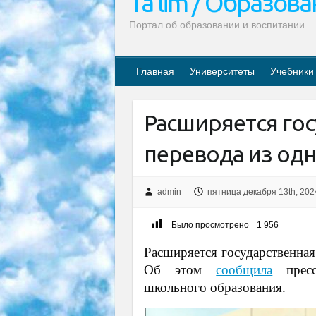
Ta’lim / Образов
Портал об образовании и воспитании
Главная
Университеты
Учебники
Расширяется гос
перевода из од
admin
пятница декабря 13th, 202
Было просмотрено
1 956
Расширяется государственная
Об этом
сообщила
пресс
школьного образования.