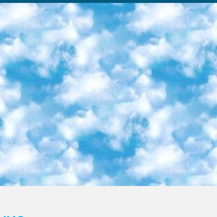
ка образовательный центр (Худайкулов Ш.) итоговый государственный аттестационный экзамен ориентирован на творческое и логическое мышление при подготовке базы материалов учитывать введение заданий. 5. Следует отметить, что: сертификат государственного образца о знании общеобразовательного предмета и как минимум национальный уровень B1 по предметам на иностранных языках, указанным в Приложении 2. или международно признанный сертификат эквивалентного уровня студенты, изучающие определенный предмет, освобождаются от экзамена; по соответствующим предметам запланирована итоговая государственная аттестация за день до дня, путем жеребьевки Рабочей группой (в письменной форме по предметам, проводимым в форме) из числа сформированных вариантов выбрано 2 варианта; 2 выбранных варианта экзамена анонсированы на официальном сайте министерства и все выпускники по всей стране на основе этих вариантов проводит итоговую государственную аттестацию. 6. Государственное образование учащихся средних общеобразовательных учреждений. знания в соответствии с квалификационными требованиями, которые необходимо приобрести на основании стандартов итоговый (выпускной) контроль для 9 и 11 классов в целях тестирования Экзамены (далее – экзамены) состоят из предметов, перечисленных в приложении 1. будет сделано. 7. Экзамены пройдут с 26 мая по 15 июня 2024 г. (кроме науки физического воспитания). 8. Физическая для учащихся 9 классов общесредних образовательных учреждений. Экзамены по предмету «Образование, квалификация медицина» 1-6 мая 2024 года. сотрудники перевести под присмотр (с отклонениями в физическом или умственном развитии) специализированная школа для детей, школы-интернаты и со сколиозом школы-интернаты санаторного типа для больных детей исключены). 9. Он был слепым, слабовидящим и имел нарушения опорно-двигательного аппарата. экзамены в специализированных школах и интернатах для детей должны проводиться исходя из требований, предъявляемых к общеобразовательным учреждениям (физкультура кроме науки). 10. Специализированная школа для глухих и слабослышащих детей. и экзамены в интернатах и быть реализован в виде письменного теста по математике. 11. Специальность для умственно отсталых детей. Для 9 класса Родной язык и литературное письмо Государственный язык (язык обучения – узбекский). для неклассов) написано Математическое письмо Письменная/устная история Узбекистана Физическое воспитание практично Итоговый контроль Для 11 класса Написание родного языка и литературы (эссе) Математическое письмо Узбекский язык (обучение на узбекском языке) не посещающее общее среднее образование для учреждений)/Образовательное учреждение выбор письменный и устный Иностранный язык письменный/устный Письменная/устная история Узбекистана *По выбору студента:  Химия  Физика  Основы государственного права  География 10 бесплатных образовательных ресурсов - Мы составили подборку онлайн-проектов с интерактивными упражнениями, видеолекциями и статьями. Они помогут вам обрести новые и освежить старые знания бесплатно. 1. «ИНТУИТ» Старейшая образовательная площадка Рунета. Здесь вы найдёте сотни текстовых и видеокурсов на десятки различных тем — от программирования до психологии. Многие курсы подготовлены российскими университетами и крупными международными компаниями вроде Intel и Microsoft. Самостоятельное обучение бесплатное, но желающие могут оплатить услуги персональных наставников. 2. «Смартия» знакомит с актуальными профессиями и подсказывает, как им обучаться. Выбрав заинтересовавшую вас специальность — SMM-специалист, фотограф, веб-дизайнер или другую, — увидите список необходимых для неё умений. Чтобы вы могли освоить их самостоятельно, для каждого умения площадка отображает подборку ссылок на учебные материалы. Хотя «Смартия» ориентируется на русскоязычную аудиторию, часть контента всё же доступна только на английском. 3. «Лекторий Физтеха» Проект Московского физико-технического института (Физтеха). С его помощью вы можете смотреть онлайн серии лекций, записанные на видео в этом вузе. В числе доступных предметов — физика, биология, химия, информационные технологии и другие. К некоторым лекциям администрация ресурса прилагает готовые конспекты, которые можно скачивать в PDF-формате. 4. ITMOcourses Онлайн-площадка Санкт-Петербургского национального исследовательского университета информационных технологий, механики и оптики (ИТМО). Ресурс предоставляет свободный доступ к курсам, разработанным в этом вузе. Каталог материалов разбит на четыре категории: «Оптические системы и технологии», «Приборостроение и робототехника», «Информационные технологии» и «Биотехнологии». Курсы состоят из видеолекций, интерактивных демонстраций и заданий. 5. «КиберЛенинка» Электронная научная библиот