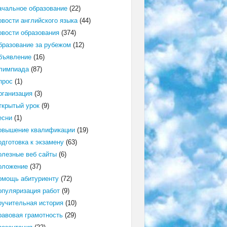
ачальное образование
(22)
овости английского языка
(44)
овости образования
(374)
бразование за рубежом
(12)
бъявление
(16)
лимпиада
(87)
прос
(1)
рганизация
(3)
ткрытый урок
(9)
есни
(1)
овышение квалификации
(19)
одготовка к экзамену
(63)
олезные веб сайты
(6)
оложение
(37)
омощь абитуриенту
(72)
опуляризация работ
(9)
оучительная история
(10)
равовая грамотность
(29)