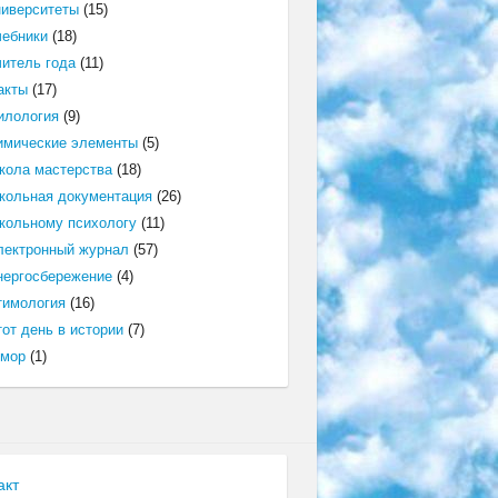
ниверситеты
(15)
чебники
(18)
читель года
(11)
акты
(17)
илология
(9)
имические элементы
(5)
кола мастерства
(18)
кольная документация
(26)
кольному психологу
(11)
лектронный журнал
(57)
нергосбережение
(4)
тимология
(16)
от день в истории
(7)
мор
(1)
акт