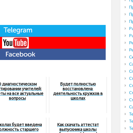
П
П
П
П
Р
Р
Р
Р
С
С
С
С
О диагностическом
Будет полностью
С
тировании учителей:
восстановлена ​​
С
ты на все актуальные
деятельность кружков в
вопросы
школах
С
С
Т
Т
колах будет введена
Как скачать аттестат
Т
олжность старшего
выпускника школы