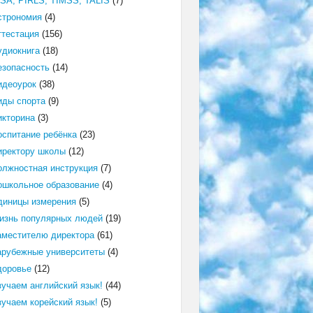
ISA, PIRLS, TIMSS, TALIS
(7)
строномия
(4)
ттестация
(156)
удиокнига
(18)
езопасность
(14)
идеоурок
(38)
иды спорта
(9)
икторина
(3)
оспитание ребёнка
(23)
иректору школы
(12)
олжностная инструкция
(7)
ошкольное образование
(4)
диницы измерения
(5)
изнь популярных людей
(19)
аместителю директора
(61)
арубежные университеты
(4)
доровье
(12)
зучаем английский язык!
(44)
зучаем корейский язык!
(5)