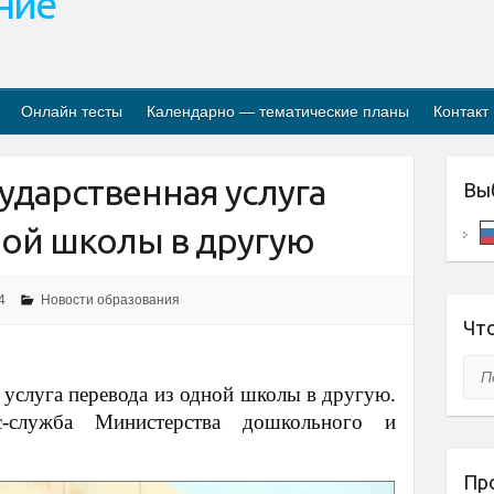
ание
Онлайн тесты
Календарно — тематические планы
Контакт
ударственная услуга
Вы
ной школы в другую
4
Новости образования
Что
Пои
 услуга перевода из одной школы в другую.
-служба Министерства дошкольного и
Пр