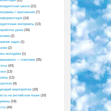
резентация
(22)
резидентская школа
(21)
рограммы / приложения
(7)
рофориентация
(14)
аздаточные материалы
(13)
азработка урока
(34)
еклама
(2)
ешение задач
(1)
казки
(2)
оюз молодёжи
(1)
прашивали — отвечаем
(35)
татьи
(43)
тихи
(13)
траны
(12)
тратегия
(4)
ценарий мероприятия
(18)
ексты на английском языке
(10)
ермины
(19)
есты
(44)