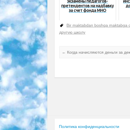
экзамены педагогов-
инс
претендентов на надбавку
д
за счет фонда МНО
Bir maktabdan boshqa maktabga o
другую школу
←
Когда начисляются деньги за де
Политика конфиденциальности