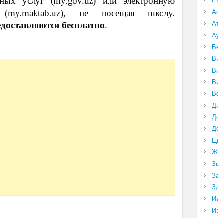
нных услуг (my.gov.uz) или электронную
P
 (my.maktab.uz), не посещая школу.
А
едоставляются бесплатно
.
А
А
Б
В
В
В
В
Д
Д
Д
Е
Ж
З
З
З
И
И