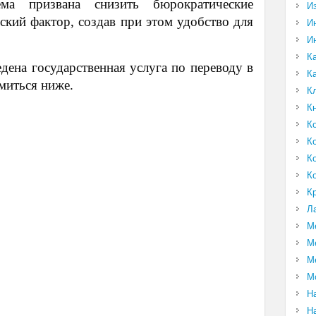
ема призвана снизить бюрократические
И
ский фактор, создав при этом удобство для
И
И
К
едена государственная услуга по переводу в
К
миться ниже.
К
К
К
К
К
К
К
Л
М
М
М
М
Н
Н