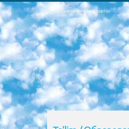
Образовательный портал
РЕСПУБЛИКА УЗБЕКИСТАН МИНИСТРЕРСТВО ДОШКОЛЬНОГО И ШКОЛЬНОГО ОБРАЗОВАНИЯ КОМАНДА в общеобразовательных учреждениях в 2023-2024 учебном году организация и проведение итоговой государственной аттестации обучающихся о Министра дошкольного и школьного образования Республики Узбекистан от 4 марта 2008 года (постановлением Минюста от 20 марта 2008 года № 1778 государственной регистрации) «Итоговое состояние учащихся общего среднего образования на основании положения об утверждении положения об аттестации общего среднего образования выпускной экзамен студентов в образовательных учреждениях в 2023-2024 учебном году В целях организации и прохождения аттестации приказываю: 1. Следующее: перечень предметов, по которым будет проводиться итоговая государственная аттестация и экзамен формы перевода согласно приложению 1; сертификаты международного образца, оценивающие уровень владения иностранными языками перечень согласно приложению 2; 2. Педагогический при специализированных образовательных учреждениях. научно-практический центр квалификации и международной оценки (Д.Давидова) 2024 г. До 25 марта: задания по предметам, по которым будет проводиться итоговая аттестация разработка и утверждение технических условий; итоговая аттестация на основании разработанного предметного задания разработка вопросов по предметам (устно и письменно), экзамен передача; общеобразовательные средние школы и специальные учебные заведения учащиеся выпускных классов школ и интернатов в агентской системе подготовка базы данных экзаменационных материалов и критериев оценки; перевод базы экзаменационных материалов на все языки обучения подать в Республиканский образовательный центр для изготовления; варианты экзаменов на основе разработанных контрольных материалов пусть будут поставлены задачи формирования. 3. Республиканский образовательный центр (Ш.Худайкулов) до 5 апреля 2024 года. до: база данных предоставленных экзаменационных материалов на все языки обучения перевод и экспертиза; для слепых, слабовидящих, глухих, слабослышащих и умственно отсталых детей учащиеся выпускных классов специализированных школ и школ-интернатов база данных экзаменационных материалов на всех преподаваемых языках подготовка критериев оценки; специализированные школы для умственно отсталых детей и технологии для учащихся выпускных классов школ-интернатов разработка соответствующих рекомендаций и критериев проведения ЕГЭ по естествознанию давать задания. 4. Педагогический при специализированных образовательных учреждениях. Научно-практический центр навыков и международной оценки (Д.Давидова), Республи