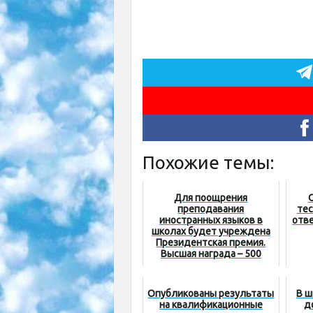
Похожие темы:
Для поощрения
преподавания
тес
иностранных языков в
отве
школах будет учреждена
Президентская премия.
Высшая награда – 500
миллионов сумов
Опубликованы результаты
В ш
на квалификационные
д