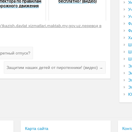
пектора по правилам
бесплатно? (видео)
У
орожного движения
У
У
Ф
‘tkazish
,
davlat xizmatlari
,
maktab
,
my.gov.uz
,
перевод в
Ф
Х
Ш
Ш
кретный отпуск?
Ш
Э
Защитим наших детей от пиротехники! (видео)
→
Э
Э
Эт
Ю
Карта сайта
Конт