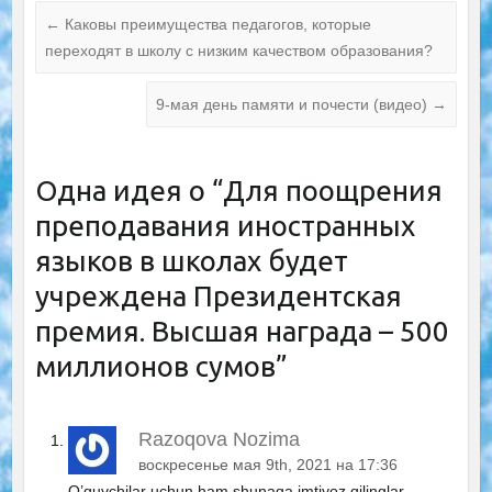
←
Каковы преимущества педагогов, которые
переходят в школу с низким качеством образования?
9-мая день памяти и почести (видео)
→
Одна идея о “
Для поощрения
преподавания иностранных
языков в школах будет
учреждена Президентская
премия. Высшая награда – 500
миллионов сумов
”
Razoqova Nozima
воскресенье мая 9th, 2021 на 17:36
O’quvchilar uchun ham shunaqa imtiyoz qilinglar.