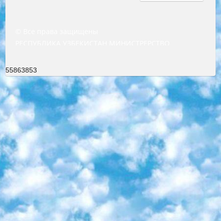
© Все права защищены
РЕСПУБЛИКА УЗБЕКИСТАН МИНИСТРЕРСТВО ДОШКОЛЬНОГО И ШКОЛЬНОГО ОБРАЗОВАНИЯ КОМАНДА в общеобразовательных учреждениях в 2023-2024 учебном году организация и проведение итоговой государственной аттестации обучающихся о Министра дошкольного и школьного образования Республики Узбекистан от 4 марта 2008 года (постановлением Минюста от 20 марта 2008 года № 1778 государственной регистрации) «Итоговое состояние учащихся общего среднего образования на основании положения об утверждении положения об аттестации общего среднего образования выпускной экзамен студентов в образовательных учреждениях в 2023-2024 учебном году В целях организации и прохождения аттестации приказываю: 1. Следующее: перечень предметов, по которым будет проводиться итоговая государственная аттестация и экзамен формы перевода согласно приложению 1; сертификаты международного образца, оценивающие уровень владения иностранными языками перечень согласно приложению 2; 2. Педагогический при специализированных образовательных учреждениях. научно-практический центр квалификации и международной оценки (Д.Давидова) 2024 г. До 25 марта: задания по предметам, по которым будет проводиться итоговая аттестация разработка и утверждение технических условий; итоговая аттестация на основании разработанного предметного задания разработка вопросов по предметам (устно и письменно), экзамен передача; общеобразовательные средние школы и специальные учебные заведения учащиеся выпускных классов школ и интернатов в агентской системе подготовка базы данных экзаменационных материалов и критериев оценки; перевод базы экзаменационных материалов на все языки обучения подать в Республиканский образовательный центр для изготовления; варианты экзаменов на основе разработанных контрольных материалов пусть будут поставлены задачи формирования. 3. Республиканский образовательный центр (Ш.Худайкулов) до 5 апреля 2024 года. до: база данных предоставленных экзаменационных материалов на все языки обучения перевод и экспертиза; для слепых, слабовидящих, глухих, слабослышащих и умственно отсталых детей учащиеся выпускных классов специализированных школ и школ-интернатов база данных экзаменационных материалов на всех преподаваемых языках подготовка критериев оценки; специализированные школы для умственно отсталых детей и технологии для учащихся выпускных классов школ-интернатов разработка соответствующих рекомендаций и критериев проведения ЕГЭ по естествознанию давать задания. 4. Педагогический при специализированных образовательных учреждениях. Научно-практический центр навыков и международной оценки (Д.Давидова), Республика образовательный центр (Худайкулов Ш.) итоговый государственный аттестационный экзамен ориентирован на творческое и логическое мышление при подготовке базы материалов учитывать введение заданий. 5. Следует отметить, что: сертификат государственного образца о знании общеобразовательного предмета и как минимум национальный уровень B1 по предметам на иностранных языках, указанным в Приложении 2. или международно признанный сертификат эквивалентного уровня студенты, изучающие определенный предмет, освобождаются от экзамена; по соответствующим предметам запланирована итоговая государственная аттестация за день до дня, путем жеребьевки Рабочей группой (в письменной форме по предметам, проводимым в форме) из числа сформированных вариантов выбрано 2 варианта; 2 выбранных варианта экзамена анонсированы на официальном сайте министерства и все выпускники по всей стране на основе этих вариантов проводит итоговую государственную аттестацию. 6. Государственное образование учащихся средних общеобразовательных учреждений. знания в соответствии с квалификационными требованиями, которые необходимо приобрести на основании стандартов итоговый (выпускной) контроль для 9 и 11 классов в целях тестирования Экзамены (далее – экзамены) состоят из предметов, перечисленных в приложении 1. будет сделано. 7. Экзамены пройдут с 26 мая по 15 июня 2024 г. (кроме науки физического воспитания). 8. Физическая для учащихся 9 классов общесредних образовательных учреждений. Экзамены по предмету «Образование, квалификация медицина» 1-6 мая 2024 года. сотрудники перевести под присмотр (с отклонениями в физическом или умственном развитии) специализированная школа для детей, школы-интернаты и со сколиозом школы-интернаты санаторного типа для больных детей исключены). 9. Он был слепым, слабовидящим и имел нарушения опорно-двигательного аппарата. экзамены в специализированных школах и интернатах для детей должны проводиться исходя из требований, предъявляемых к общеобразовательным учреждениям (физкультура кроме науки). 10. Специализированная школа для глухих и слабослышащих детей. и экзамены в интернатах и быть реализован в виде письменного теста по математике. 11. Специальность для умственно отсталых детей. Для 9 класса Родной язык и литературное письмо Государственный язык (язык обучения – узбекский). для неклассов) написано Математическое письмо Письменная/устная история Узбекистана Физическое воспитание практично Итоговый контроль Для 11 класса Написание родного языка и литературы (эссе) Математическое письмо Узбекский язык (обучение на узбекском языке) не посещающее общее среднее образование для учреждений)/Образовательное учреждение выбор письменный и устный Иностранный язык письменный/устный Письменная/устная история Узбекистана *По выбору студента:  Химия  Физика  Основы государственного права  География 10 бесплатных образовательных ресурсов - Мы составили подборку онлайн-проектов с интерактивными упражнениями, видеолекциями и статьями. Они помогут вам обрести новые и освежить старые знания бесплатно. 1. «ИНТУИТ» Старейшая образовательная площадка Рунета. Здесь вы найдёте сотни текстовых и видеокурсов на десятки различных тем — от программирования до психологии. Многие курсы подготовлены российскими университетами и крупными международными компаниями вроде Intel и Microsoft. Самостоятельное обучение бесплатное, но желающие могут оплатить услуги персональных наставников. 2. «Смартия» знакомит с актуальными профессиями и подсказывает, как им обучаться. Выбрав заинтересовавшую вас специальность — SMM-специалист, фотограф, веб-дизайнер или другую, — увидите список необходимых для неё умений. Чтобы вы могли освоить их самостоятельно, для каждого умения площадка отображает подборку ссылок на учебные материалы. Хотя «Смартия» ориентируется на русскоязычную аудиторию, часть контента всё же доступна только на английском. 3. «Лекторий Физтеха» Проект Московского физико-технического института (Физтеха). С его помощью вы можете смотреть онлайн серии лекций, записанные на видео в этом вузе. В числе доступных предметов — физика, биология, химия, информационные технологии и другие. К некоторым лекциям администрация ресурса прилагает готовые конспекты, которые можно скачивать в PDF-формате. 4. ITMOcourses Онлайн-площадка Санкт-Петербургского национального исследовательского университета информационных технологий, механики и оптики (ИТМО). Ресурс предоставляет свободный доступ к курсам, разработанным в этом вузе. Каталог материалов разбит на четыре категории: «Оптические системы и технологии», «Приборостроение и робототехника», «Информационные технологии» и «Биотехнологии». Курсы состоят из видеолекций, интерактивных демонстраций и заданий. 5. «КиберЛенинка» Электронная научная библиотека открытого доступа. Каталог площадки регулярно обрастает текстами статей из различных научных изданий. Сгруппированные по журналам и рубрикам публикации можно читать онлайн или скачивать целиком в PDF-формате. Проект нацелен на популяризацию науки за счёт открытого доступа к качественной информации. 6. «ПостНаука» На этом ресурсе публикуют подборки видеолекций, составленные экспертами из разных отраслей и объединённые общими темами. Среди них, к примеру, есть серии «Биоинформатика и геномика», «Культура средневековой Скандинавии» и Cinema Studies о теории кино. Каждая подборка лекций — логически связанная история, рассказанная экспертом от первого лица. Кроме того, на сайте появляются научно-образовательные статьи и тесты на разные темы. 7. «Newочём» Команда проекта «Newочём» отбирает самые интересные тексты из англоязычных СМИ и переводит те из них, за которые голосуют участники сообщества «ВКонтакте». По большей части это научно-популярные статьи. Редакторы придумывают лишь заголовки, в остальном содержание переводов соответствует оригиналам. Полные тексты можно читать прямо в социальной сети. 8. InternetUrok Онлайн-база материалов по основным дисциплинам школьной программы. Информация на сайте структурирована по классам, предметам и темам (урокам). Каждый урок состоит из видеолекций и конспектов. Есть также интерактивные тренажёры и тесты для закрепления пройденного материала. Даже если вы давно окончили школу, возможность повторить программу старших классов всегда может пригодиться. 9. Edutainme Ещё один ресурс об образовании. В отличие от Newtonew, как мне кажется, Edutainme больше ориентируется на представителей индустрии: педагогов, предпринимателей, разработчиков образовательных проектов. Но и любой, кто просто стремится к саморазвитию, найдёт на сайте много полезного и интересного для себя. Например, информацию о новых курсах и образовательных сервисах. 10. Newtonew Онлайн-медиа об образовании и обучении в широком смысле. Авторы Newtonew пишут об инструментах, заведениях, тактиках и стратегиях, которые помогают учить других и получать новые знания самостоятельно. На этой площадке вы найдёте новости, обзоры, аналитические мате
55863853