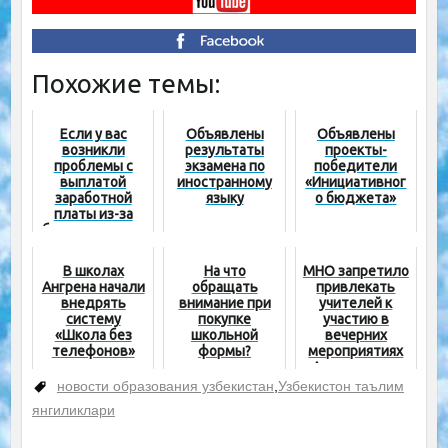
Похожие темы:
Если у вас
Объявлены
Объявлены
возникли
результаты
проекты-
проблемы с
экзамена по
победители
выплатой
иностранному
«Инициативног
заработной
языку
о бюджета»
платы из-за
безответствен
ности на
местах,
В школах
На что
МНО запретило
обратитесь
Ангрена начали
обращать
привлекать
напрямую в
внедрять
внимание при
учителей к
финансовый
систему
покупке
участию в
департамент
«Школа без
школьной
вечерних
МНО
телефонов»
формы?
мероприятиях
Агентства по
делам
новости образования узбекистан
,
Узбекистон таълим
молодежи
янгиликлари