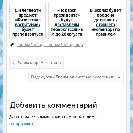
ельным
направлениям
предметам
С III четверти
«Подарки
В школах будет
предмет
президента»
введена
«Физическое
будут
должность
воспитание»
доставлены
старшего
будет
первоклассника
инспектора по
преподаваться
м до 20 августа
правилам
во всех школах
дорожного
по 2 часа в
движения
тарихий обида
,
тарихий обидалар
неделю
←
Давлатлар: Аргентина
Видеоурок «Двоичная система счисления»
→
Добавить комментарий
Для отправки комментария вам необходимо
авторизоваться
.