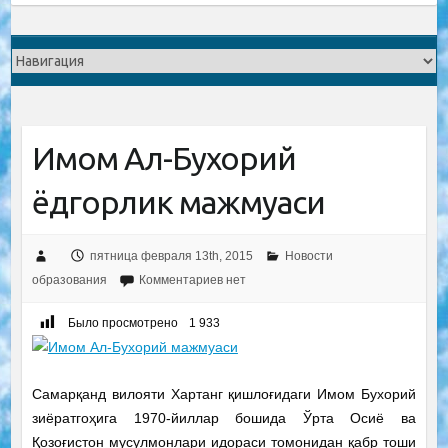
Имом Ал-Бухорий
ёдгорлик мажмуаси
пятница февраля 13th, 2015
Новости
образования
Комментариев нет
Было просмотрено
1 933
Самарқанд вилояти Хартанг қишлоғидаги Имом Бухорий
зиёратгоҳига 1970-йиллар бошида Ўрта Осиё ва
Қозоғистон мусулмонлари идораси томонидан қабр тоши