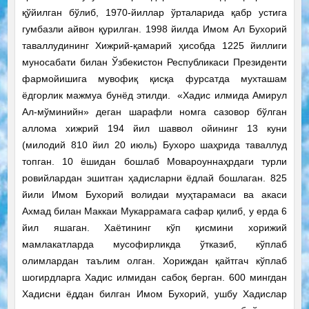
қўйилган бўлиб, 1970-йиллар ўрталарида қабр устига
гумбазли айвон қурилган. 1998 йилда Имом Ал Бухорий
таваллудининг Хижрий-қамарий ҳисобда 1225 йиллиги
муносабати билан Ўзбекистон Республикаси Президенти
фармойишига мувофиқ қисқа фурсатда мухташам
ёдгорлик мажмуа бунёд этилди. «Хадис илмида Амирул
Ал-мўминийн» деган шарафли номга сазовор бўлган
аллома хижрий 194 йил шаввол ойининг 13 куни
(милодий 810 йил 20 июль) Бухоро шаҳрида таваллуд
топган. 10 ёшидан бошлаб Мовароуннаҳрдаги турли
ровийлардан эшитган ҳадисларни ёдлай бошлаган. 825
йили Имом Бухорий волидаи муҳтарамаси ва акаси
Ахмад билан Маккаи Мукаррамага сафар қилиб, у ерда 6
йил яшаган. Хаётининг кўп қисмини хорижий
мамлакатларда мусофирликда ўтказиб, кўплаб
олимлардан таълим олган. Хориждан қайтгач кўплаб
шогирдларга Хадис илмидан сабоқ берган. 600 мингдан
Хадисни ёддан билган Имом Бухорий, ушбу Хадислар