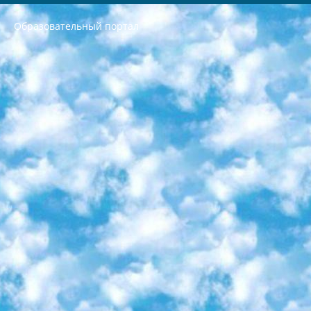
Образовательный портал
РЕСПУБЛИКА УЗБЕКИСТАН МИНИСТРЕРСТВО ДОШКОЛЬНОГО И ШКОЛЬНОГО ОБРАЗОВАНИЯ КОМАНДА в общеобразовательных учреждениях в 2023-2024 учебном году организация и проведение итоговой государственной аттестации обучающихся о Министра дошкольного и школьного образования Республики Узбекистан от 4 марта 2008 года (постановлением Минюста от 20 марта 2008 года № 1778 государственной регистрации) «Итоговое состояние учащихся общего среднего образования на основании положения об утверждении положения об аттестации общего среднего образования выпускной экзамен студентов в образовательных учреждениях в 2023-2024 учебном году В целях организации и прохождения аттестации приказываю: 1. Следующее: перечень предметов, по которым будет проводиться итоговая государственная аттестация и экзамен формы перевода согласно приложению 1; сертификаты международного образца, оценивающие уровень владения иностранными языками перечень согласно приложению 2; 2. Педагогический при специализированных образовательных учреждениях. научно-практический центр квалификации и международной оценки (Д.Давидова) 2024 г. До 25 марта: задания по предметам, по которым будет проводиться итоговая аттестация разработка и утверждение технических условий; итоговая аттестация на основании разработанного предметного задания разработка вопросов по предметам (устно и письменно), экзамен передача; общеобразовательные средние школы и специальные учебные заведения учащиеся выпускных классов школ и интернатов в агентской системе подготовка базы данных экзаменационных материалов и критериев оценки; перевод базы экзаменационных материалов на все языки обучения подать в Республиканский образовательный центр для изготовления; варианты экзаменов на основе разработанных контрольных материалов пусть будут поставлены задачи формирования. 3. Республиканский образовательный центр (Ш.Худайкулов) до 5 апреля 2024 года. до: база данных предоставленных экзаменационных материалов на все языки обучения перевод и экспертиза; для слепых, слабовидящих, глухих, слабослышащих и умственно отсталых детей учащиеся выпускных классов специализированных школ и школ-интернатов база данных экзаменационных материалов на всех преподаваемых языках подготовка критериев оценки; специализированные школы для умственно отсталых детей и технологии для учащихся выпускных классов школ-интернатов разработка соответствующих рекомендаций и критериев проведения ЕГЭ по естествознанию давать задания. 4. Педагогический при специализированных образовательных учреждениях. Научно-практический центр навыков и международной оценки (Д.Давидова), Республика образовательный центр (Худайкулов Ш.) итоговый государственный аттестационный экзамен ориентирован на творческое и логическое мышление при подготовке базы материалов учитывать введение заданий. 5. Следует отметить, что: сертификат государственного образца о знании общеобразовательного предмета и как минимум национальный уровень B1 по предметам на иностранных языках, указанным в Приложении 2. или международно признанный сертификат эквивалентного уровня студенты, изучающие определенный предмет, освобождаются от экзамена; по соответствующим предметам запланирована итоговая государственная аттестация за день до дня, путем жеребьевки Рабочей группой (в письменной форме по предметам, проводимым в форме) из числа сформированных вариантов выбрано 2 варианта; 2 выбранных варианта экзамена анонсированы на официальном сайте министерства и все выпускники по всей стране на основе этих вариантов проводит итоговую государственную аттестацию. 6. Государственное образование учащихся средних общеобразовательных учреждений. знания в соответствии с квалификационными требованиями, которые необходимо приобрести на основании стандартов итоговый (выпускной) контроль для 9 и 11 классов в целях тестирования Экзамены (далее – экзамены) состоят из предметов, перечисленных в приложении 1. будет сделано. 7. Экзамены пройдут с 26 мая по 15 июня 2024 г. (кроме науки физического воспитания). 8. Физическая для учащихся 9 классов общесредних образовательных учреждений. Экзамены по предмету «Образование, квалификация медицина» 1-6 мая 2024 года. сотрудники перевести под присмотр (с отклонениями в физическом или умственном развитии) специализированная школа для детей, школы-интернаты и со сколиозом школы-интернаты санаторного типа для больных детей исключены). 9. Он был слепым, слабовидящим и имел нарушения опорно-двигательного аппарата. экзамены в специализированных школах и интернатах для детей должны проводиться исходя из требований, предъявляемых к общеобразовательным учреждениям (физкультура кроме науки). 10. Специализированная школа для глухих и слабослышащих детей. и экзамены в интернатах и быть реализован в виде письменного теста по математике. 11. Специальность для умственно отсталых детей. Для 9 класса Родной язык и литературное письмо Государственный язык (язык обучения – узбекский). для неклассов) написано Математическое письмо Письменная/устная история Узбекистана Физическое воспитание практично Итоговый контроль Для 11 класса Написание родного языка и литературы (эссе) Математическое письмо Узбекский язык (обучение на узбекском языке) не посещающее общее среднее образование для учреждений)/Образовательное учреждение выбор письменный и устный Иностранный язык письменный/устный Письменная/устная история Узбекистана *По выбору студента:  Химия  Физика  Основы государственного права  География 10 бесплатных образовательных ресурсов - Мы составили подборку онлайн-проектов с интерактивными упражнениями, видеолекциями и статьями. Они помогут вам обрести новые и освежить старые знания бесплатно. 1. «ИНТУИТ» Старейшая образовательная площадка Рунета. Здесь вы найдёте сотни текстовых и видеокурсов на десятки различных тем — от программирования до психологии. Многие курсы подготовлены российскими университетами и крупными международными компаниями вроде Intel и Microsoft. Самостоятельное обучение бесплатное, но желающие могут оплатить услуги персональных наставников. 2. «Смартия» знакомит с актуальными профессиями и подсказывает, как им обучаться. Выбрав заинтересовавшую вас специальность — SMM-специалист, фотограф, веб-дизайнер или другую, — увидите список необходимых для неё умений. Чтобы вы могли освоить их самостоятельно, для каждого умения площадка отображает подборку ссылок на учебные материалы. Хотя «Смартия» ориентируется на русскоязычную аудиторию, часть контента всё же доступна только на английском. 3. «Лекторий Физтеха» Проект Московского физико-технического института (Физтеха). С его помощью вы можете смотреть онлайн серии лекций, записанные на видео в этом вузе. В числе доступных предметов — физика, биология, химия, информационные технологии и другие. К некоторым лекциям администрация ресурса прилагает готовые конспекты, которые можно скачивать в PDF-формате. 4. ITMOcourses Онлайн-площадка Санкт-Петербургского национального исследовательского университета информационных технологий, механики и оптики (ИТМО). Ресурс предоставляет свободный доступ к курсам, разработанным в этом вузе. Каталог материалов разбит на четыре категории: «Оптические системы и технологии», «Приборостроение и робототехника», «Информационные технологии» и «Биотехнологии». Курсы состоят из видеолекций, интерактивных демонстраций и заданий. 5. «КиберЛенинка» Электронная научная библиотека открытого доступа. Каталог площадки регулярно обрастает текстами статей из различных научных изданий. Сгруппированные по журналам и рубрикам публикации можно читать онлайн или скачивать целиком в PDF-формате. Проект нацелен на популяризацию науки за счёт открытого доступа к качественной информации. 6. «ПостНаука» На этом ресурсе публикуют подборки видеолекций, составленные экспертами из разных отраслей и объединённые общими темами. Среди них, к примеру, есть серии «Биоинформатика и геномика», «Культура средневековой Скандинавии» и Cinema Studies о теории кино. Каждая подборка лекций — логически связанная история, рассказанная экспертом от первого лица. Кроме того, на сайте появляются научно-образовательные статьи и тесты на разные темы. 7. «Newочём» Команда проекта «Newочём» отбирает самые интересные тексты из англоязычных СМИ и переводит те из них, за которые голосуют участники сообщества «ВКонтакте». По большей части это научно-популярные статьи. Редакторы придумывают лишь заголовки, в остальном содержание переводов соответствует оригиналам. Полные тексты можно читать прямо в социальной сети. 8. InternetUrok Онлайн-база материалов по основным дисциплинам школьной программы. Информация на сайте структурирована по классам, предметам и темам (урокам). Каждый урок состоит из видеолекций и конспектов. Есть также интерактивные тренажёры и тесты для закрепления пройденного материала. Даже если вы давно окончили школу, возможность повторить программу старших классов всегда может пригодиться. 9. Edutainme Ещё один ресурс об образовании. В отличие от Newtonew, как мне кажется, Edutainme больше ориентируется на представителей индустрии: педагогов, предпринимателей, разработчиков образовательных проектов. Но и любой, кто просто стремится к саморазвитию, найдёт на сайте много полезного и интересного для себя. Например, информацию о новых курсах и образовательных сервисах. 10. Newtonew Онлайн-медиа об образовании и обучении в широком смысле. Авторы Newtonew пишут об инструментах, заведениях, тактиках и стратегиях, которые помогают учить других и получать новые знания самостоятельно. На этой площадке вы найдёте новости, обзоры, аналитические мат