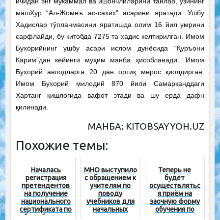
ичидан энг мукаммал ва ишончлиларини танлаб, ўзининг
машХур “Ал-Жомеъ ас-сахих” асарини яратади. Ушбу
Хадислар тўпланмасини яратишда олим 16 йил умрини
сарфлайди, бу китобда 7275 та хадис келтирилган. Имом
Бухорийнинг ушбу асари ислом дунёсида “Қуръони
Карим”дан кейинги муҳим манба ҳисобланади.. Имом
Бухорий авлодларга 20 дан ортиқ мерос қиолдирган.
Имом Бухорий милодий 870 йили Самарқанддаги
Хартанг қишлоғида вафот этади ва шу ерда дафн
қилинади.
МАНБА: KITOBSAYYOH.UZ
Похожие темы:
Началась
МНО выступило
Теперь не
регистрация
с обращением к
будет
претендентов
учителям по
осуществлятьс
на получение
поводу
я приём на
национального
учебников для
заочную форму
сертификата по
начальных
обучения по
общеобразоват
классов
педагогическим