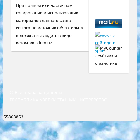
При полном или частичном
копировании и использовании
материалов данного сайта
ссылка на источник обязательна
и должна выглядеть в виде
источник: idum.uz
© Все права защищены
РЕСПУБЛИКА УЗБЕКИСТАН МИНИСТРЕРСТВО ДОШКОЛЬНОГО И ШКОЛЬНОГО ОБРАЗОВАНИЯ КОМАНДА в общеобразовательных учреждениях в 2023-2024 учебном году организация и проведение итоговой государственной аттестации обучающихся о Министра дошкольного и школьного образования Республики Узбекистан от 4 марта 2008 года (постановлением Минюста от 20 марта 2008 года № 1778 государственной регистрации) «Итоговое состояние учащихся общего среднего образования на основании положения об утверждении положения об аттестации общего среднего образования выпускной экзамен студентов в образовательных учреждениях в 2023-2024 учебном году В целях организации и прохождения аттестации приказываю: 1. Следующее: перечень предметов, по которым будет проводиться итоговая государственная аттестация и экзамен формы перевода согласно приложению 1; сертификаты международного образца, оценивающие уровень владения иностранными языками перечень согласно приложению 2; 2. Педагогический при специализированных образовательных учреждениях. научно-практический центр квалификации и международной оценки (Д.Давидова) 2024 г. До 25 марта: задания по предметам, по которым будет проводиться итоговая аттестация разработка и утверждение технических условий; итоговая аттестация на основании разработанного предметного задания разработка вопросов по предметам (устно и письменно), экзамен передача; общеобразовательные средние школы и специальные учебные заведения учащиеся выпускных классов школ и интернатов в агентской системе подготовка базы данных экзаменационных материалов и критериев оценки; перевод базы экзаменационных материалов на все языки обучения подать в Республиканский образовательный центр для изготовления; варианты экзаменов на основе разработанных контрольных материалов пусть будут поставлены задачи формирования. 3. Республиканский образовательный центр (Ш.Худайкулов) до 5 апреля 2024 года. до: база данных предоставленных экзаменационных материалов на все языки обучения перевод и экспертиза; для слепых, слабовидящих, глухих, слабослышащих и умственно отсталых детей учащиеся выпускных классов специализированных школ и школ-интернатов база данных экзаменационных материалов на всех преподаваемых языках подготовка критериев оценки; специализированные школы для умственно отсталых детей и технологии для учащихся выпускных классов школ-интернатов разработка соответствующих рекомендаций и критериев проведения ЕГЭ по естествознанию давать задания. 4. Педагогический при специализированных образовательных учреждениях. Научно-практический центр навыков и международной оценки (Д.Давидова), Республика образовательный центр (Худайкулов Ш.) итоговый государственный аттестационный экзамен ориентирован на творческое и логическое мышление при подготовке базы материалов учитывать введение заданий. 5. Следует отметить, что: сертификат государственного образца о знании общеобразовательного предмета и как минимум национальный уровень B1 по предметам на иностранных языках, указанным в Приложении 2. или международно признанный сертификат эквивалентного уровня студенты, изучающие определенный предмет, освобождаются от экзамена; по соответствующим предметам запланирована итоговая государственная аттестация за день до дня, путем жеребьевки Рабочей группой (в письменной форме по предметам, проводимым в форме) из числа сформированных вариантов выбрано 2 варианта; 2 выбранных варианта экзамена анонсированы на официальном сайте министерства и все выпускники по всей стране на основе этих вариантов проводит итоговую государственную аттестацию. 6. Государственное образование учащихся средних общеобразовательных учреждений. знания в соответствии с квалификационными требованиями, которые необходимо приобрести на основании стандартов итоговый (выпускной) контроль для 9 и 11 классов в целях тестирования Экзамены (далее – экзамены) состоят из предметов, перечисленных в приложении 1. будет сделано. 7. Экзамены пройдут с 26 мая по 15 июня 2024 г. (кроме науки физического воспитания). 8. Физическая для учащихся 9 классов общесредних образовательных учреждений. Экзамены по предмету «Образование, квалификация медицина» 1-6 мая 2024 года. сотрудники перевести под присмотр (с отклонениями в физическом или умственном развитии) специализированная школа для детей, школы-интернаты и со сколиозом школы-интернаты санаторного типа для больных детей исключены). 9. Он был слепым, слабовидящим и имел нарушения опорно-двигательного аппарата. экзамены в специализированных школах и интернатах для детей должны проводиться исходя из требований, предъявляемых к общеобразовательным учреждениям (физкультура кроме науки). 10. Специализированная школа для глухих и слабослышащих детей. и экзамены в интернатах и быть реализован в виде письменного теста по математике. 11. Специальность для умственно отсталых детей. Для 9 класса Родной язык и литературное письмо Государственный язык (язык обучения – узбекский). для неклассов) написано Математическое письмо Письменная/устная история Узбекистана Физическое воспитание практично Итоговый контроль Для 11 класса Написание родного языка и литературы (эссе) Математическое письмо Узбекский язык (обучение на узбекском языке) не посещающее общее среднее образование для учреждений)/Образовательное учреждение выбор письменный и устный Иностранный язык письменный/устный Письменная/устная история Узбекистана *По выбору студента:  Химия  Физика  Основы государственного права  География 10 бесплатных образовательных ресурсов - Мы составили подборку онлайн-проектов с интерактивными упражнениями, видеолекциями и статьями. Они помогут вам обрести новые и освежить старые знания бесплатно. 1. «ИНТУИТ» Старейшая образовательная площадка Рунета. Здесь вы найдёте сотни текстовых и видеокурсов на десятки различных тем — от программирования до психологии. Многие курсы подготовлены российскими университетами и крупными международными компаниями вроде Intel и Microsoft. Самостоятельное обучение бесплатное, но желающие могут оплатить услуги персональных наставников. 2. «Смартия» знакомит с актуальными профессиями и подсказывает, как им обучаться. Выбрав заинтересовавшую вас специальность — SMM-специалист, фотограф, веб-дизайнер или другую, — увидите список необходимых для неё умений. Чтобы вы могли освоить их самостоятельно, для каждого умения площадка отображает подборку ссылок на учебные материалы. Хотя «Смартия» ориентируется на русскоязычную аудиторию, часть контента всё же доступна только на английском. 3. «Лекторий Физтеха» Проект Московского физико-технического института (Физтеха). С его помощью вы можете смотреть онлайн серии лекций, записанные на видео в этом вузе. В числе доступных предметов — физика, биология, химия, информационные технологии и другие. К некоторым лекциям администрация ресурса прилагает готовые конспекты, которые можно скачивать в PDF-формате. 4. ITMOcourses Онлайн-площадка Санкт-Петербургского национального исследовательского университета информационных технологий, механики и оптики (ИТМО). Ресурс предоставляет свободный доступ к курсам, разработанным в этом вузе. Каталог материалов разбит на четыре категории: «Оптические системы и технологии», «Приборостроение и робототехника», «Информационные технологии» и «Биотехнологии». Курсы состоят из видеолекций, интерактивных демонстраций и заданий. 5. «КиберЛенинка» Электронная научная библиотека открытого доступа. Каталог площадки регулярно обрастает текстами статей из различных научных изданий. Сгруппированные по журналам и рубрикам публикации можно читать онлайн или скачивать целиком в PDF-формате. Проект нацелен на популяризацию науки за счёт открытого доступа к качественной информации. 6. «ПостНаука» На этом ресурсе публикуют подборки видеолекций, составленные экспертами из разных отраслей и объединённые общими темами. Среди них, к примеру, есть серии «Биоинформатика и геномика», «Культура средневековой Скандинавии» и Cinema Studies о теории кино. Каждая подборка лекций — логически связанная история, рассказанная экспертом от первого лица. Кроме того, на сайте появляются научно-образовательные статьи и тесты на разные темы. 7. «Newочём» Команда проекта «Newочём» отбирает самые интересные тексты из англоязычных СМИ и переводит те из них, за которые голосуют участники сообщества «ВКонтакте». По большей части это научно-популярные статьи. Редакторы придумывают лишь заголовки, в остальном содержание переводов соответствует оригиналам. Полные тексты можно читать прямо в социальной сети. 8. InternetUrok Онлайн-база материалов по основным дисциплинам школьной программы. Информация на сайте структурирована по классам, предметам и темам (урокам). Каждый урок состоит из видеолекций и конспектов. Есть также интерактивные тренажёры и тесты для закрепления пройденного материала. Даже если вы давно окончили школу, возможность повторить программу старших классов всегда может пригодиться. 9. Edutainme Ещё один ресурс об образовании. В отличие от Newtonew, как мне кажется, Edutainme больше ориентируется на представителей индустрии: педагогов, предпринимателей, разработчиков образовательных проектов. Но и любой, кто просто стремится к саморазвитию, найдёт на сайте много полезного и интересного для себя. Например, информацию о новых курсах и образовательных сервисах. 10. Newtonew Онлайн-медиа об образовании и обучении в широком смысле. Авторы Newtonew пишут об инструментах, заведениях, тактиках и стратегиях, которые помогают учить других и получать новые знания самостоятельно. На этой площадке вы найдёте новости, обзоры, аналитические мате
55863853