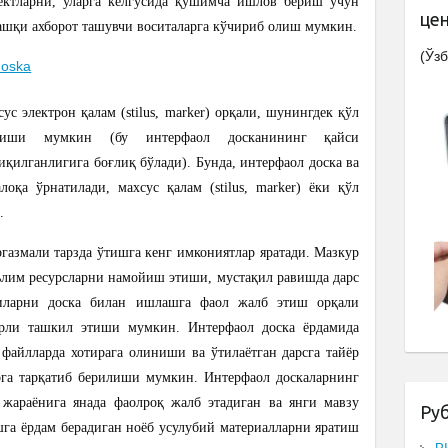
ьектларни, уларга келгусида қўшимча ишлов бериш учун
це
ашқи ахборот ташувчи воситаларга кўчириб олиш мумкин.
(Ўзб
с электрон қалам (stilus, marker) орқали, шунингдек қўл
лиши мумкин (бу интерфаол досканининг қайси
қилганлигига боғлиқ бўлади). Бунда, интерфаол доска ва
оқа ўрнатилади, махсус қалам (stilus, marker) ёки қўл
.
газмали тарзда ўтишга кенг имкониятлар яратади. Мазкур
аьлим ресурсларни намойиш этиши, мустақил равишда дарс
иларни доска билан ишлашга фаол жалб этиш орқали
арли ташкил этиши мумкин. Интерфаол доска ёрдамида
 файлларда хотирага олиниши ва ўтилаётган дарсга тайёр
рга тарқатиб берилиши мумкин. Интерфаол доскаларнинг
 жараёнига янада фаолроқ жалб этадиган ва янги мавзу
Ру
га ёрдам берадиган ноёб усулубий материалларни яратиш