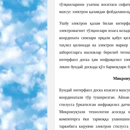
тўлқинларини узатиш воситаси сифатид
махсус электрон қаламдан фойдаланила
Ушбу электрон қалам билан интерфа
электромагнит тўлқинлари юзага келад
координата симлари орқали қабул қил
таҳлил қилинади ва электрон маркер 
ахборотларга ишловлар берилиб теги
интерфаол доска ҳам инфрақизил элек
лекин бундай доскада қўл бармоқлари 
Микрону
Бундай интерфаол доска юзасига махсус
координатали тўр туширилган. Айна
стилусга ўрнатилган инфрақизил датч
Микронуқтали технология асосида 
компютерга ёки тармоққа уланишни
таркибига кирувчи электрон стилусга