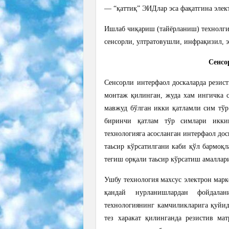
— “қаттиқ” ЭИДлар эса фақатгина элек
Ишлаб чиқариш (тайёрланиш) технолги
сенсорли, ултратовушли, инфрақизил, 
Сенсо
Сенсорли интерфаол доскаларда резис
монтаж қилинган, жуда хам ингичка с
мавжуд бўлган икки қатламли сим тўр
биринчи қатлам тўр симлари икки
технологияга асосланган интерфаол до
таьсир кўрсатилгани каби қўл бармоқл
тегиш орқали таьсир кўрсатиш амаллар
Ушбу технология махсус электрон мар
қандай нурланишлардан фойдала
технологиянинг камчиликларига қуйид
тез харакат қилинганда резистив ма