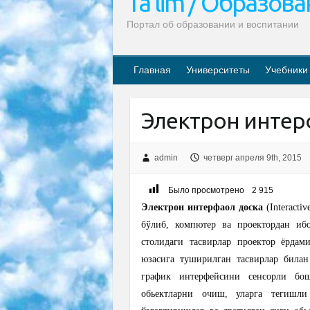
Ta’lim / Образов
Портал об образовании и воспитании
Главная
Университеты
Учебники
Электрон интерф
admin
четверг апреля 9th, 2015
Было просмотрено
2 915
Электрон интерфаол доска
(Interact
бўлиб, компютер ва проектордан и
столидаги тасвирлар проектор ёрдам
юзасига туширилган тасвирлар била
график интерфейсини сенсорли бош
обьектларни очиш, уларга тегишл