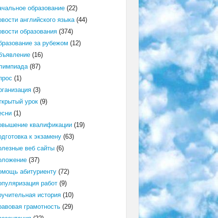
ачальное образование
(22)
овости английского языка
(44)
овости образования
(374)
бразование за рубежом
(12)
бъявление
(16)
лимпиада
(87)
прос
(1)
рганизация
(3)
ткрытый урок
(9)
есни
(1)
овышение квалификации
(19)
одготовка к экзамену
(63)
олезные веб сайты
(6)
оложение
(37)
омощь абитуриенту
(72)
опуляризация работ
(9)
оучительная история
(10)
равовая грамотность
(29)