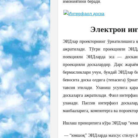
имониятини беради.
Электрон ин
ЭИДлар проекторнинг ўрнатилишига қа
ажратилади. Тўғри проекцияли ЭИДд
поекцияли ЭИДларда эса — доскани
проекцияли доскалардир. Дарс жараён
бермасликлари учун, бундай ЭИДлар б
бевосита доска олдига (тепасига) ўрн
тавсия этилади.
Уланиш усулига қара
доскаларга ажратилади. Фаол интерфао
уланади. Пассив интерфаол доскала
манбааларига, компютерга ва пороектор
Ишлаш принципига кўра ЭИДлар “юмшоқ
— “юмшоқ” ЭИДларда махсус стилус ё