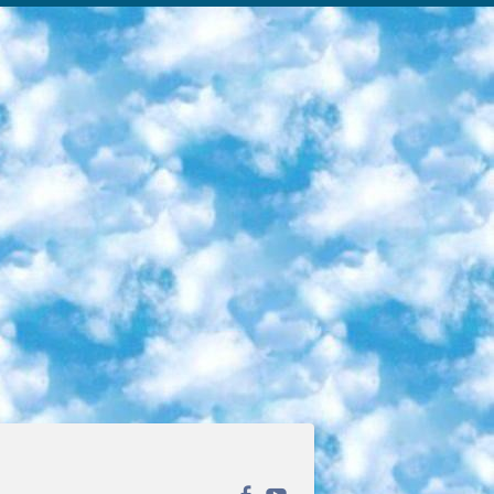
ека открытого доступа. Каталог площадки регулярно обрастает текстами статей из различных научных изданий. Сгруппированные по журналам и рубрикам публикации можно читать онлайн или скачивать целиком в PDF-формате. Проект нацелен на популяризацию науки за счёт открытого доступа к качественной информации. 6. «ПостНаука» На этом ресурсе публикуют подборки видеолекций, составленные экспертами из разных отраслей и объединённые общими темами. Среди них, к примеру, есть серии «Биоинформатика и геномика», «Культура средневековой Скандинавии» и Cinema Studies о теории кино. Каждая подборка лекций — логически связанная история, рассказанная экспертом от первого лица. Кроме того, на сайте появляются научно-образовательные статьи и тесты на разные темы. 7. «Newочём» Команда проекта «Newочём» отбирает самые интересные тексты из англоязычных СМИ и переводит те из них, за которые голосуют участники сообщества «ВКонтакте». По большей части это научно-популярные статьи. Редакторы придумывают лишь заголовки, в остальном содержание переводов соответствует оригиналам. Полные тексты можно читать прямо в социальной сети. 8. InternetUrok Онлайн-база материалов по основным дисциплинам школьной программы. Информация на сайте структурирована по классам, предметам и темам (урокам). Каждый урок состоит из видеолекций и конспектов. Есть также интерактивные тренажёры и тесты для закрепления пройденного материала. Даже если вы давно окончили школу, возможность повторить программу старших классов всегда может пригодиться. 9. Edutainme Ещё один ресурс об образовании. В отличие от Newtonew, как мне кажется, Edutainme больше ориентируется на представителей индустрии: педагогов, предпринимателей, разработчиков образовательных проектов. Но и любой, кто просто стремится к саморазвитию, найдёт на сайте много полезного и интересного для себя. Например, информацию о новых курсах и образовательных сервисах. 10. Newtonew Онлайн-медиа об образовании и обучении в широком смысле. Авторы Newtonew пишут об инструментах, заведениях, тактиках и стратегиях, которые помогают учить других и получать новые знания самостоятельно. На этой площадке вы найдёте новости, обзоры, аналитические мат