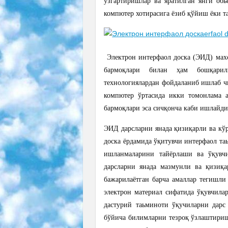
ўзгартиришлар ва яратилган янги об
компютер хотирасига ёзиб қўйиш ёки т
Электрон интерфаол доска (ЭИД) махсу
бармоқлари билан ҳам бошқари
технологиялардан фойдаланиб ишлаб чи
компютер ўртасида икки томонлама ал
бармоқлари эса сичқонча каби ишлайди
ЭИД дарсларни янада қизиқарли ва кўр
доска ёрдамида ўқитувчи интерфаол т
ишланмаларини тайёрлаши ва ўқувч
дарсларни янада мазмунли ва қизиқ
бажарилаётган барча амаллар тегишли
электрон материал сифатида ўқувчила
дастурий таьминоти ўқучиларни дарс
бўйича билимларни тезроқ ўзлаштириш