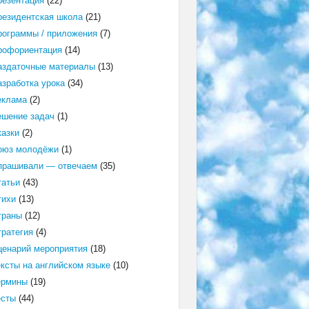
резентация
(22)
резидентская школа
(21)
рограммы / приложения
(7)
рофориентация
(14)
аздаточные материалы
(13)
азработка урока
(34)
еклама
(2)
ешение задач
(1)
казки
(2)
оюз молодёжи
(1)
прашивали — отвечаем
(35)
татьи
(43)
тихи
(13)
траны
(12)
тратегия
(4)
ценарий мероприятия
(18)
ексты на английском языке
(10)
ермины
(19)
есты
(44)