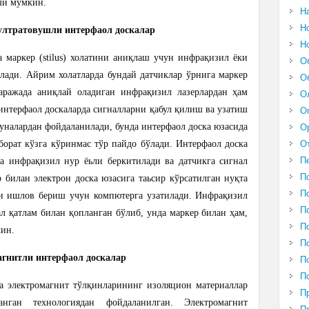
ши мумкин.
Н
Н
ултратовушли интерфаол доскалар
Н
а маркер (stilus) холатини аниқлаш учун инфрақизил ёки
О
лади. Айрим холатларда бундай датчиклар ўрнига маркер
О
даражада аниқлай оладиган инфрақизил лазерлардан ҳам
О
интерфаол доскаларда сигналларни қабул қилиш ва узатиш
О
уналардан фойдаланилади, бунда интерфаол доска юзасида
О
О
борат кўзга кўринмас тўр пайдо бўлади. Интерфаол доска
П
да инфрақизил нур ёьли беркитилади ва датчикга сигнал
П
 билан электрон доска юзасига таьсир кўрсатилган нуқта
П
ги ишлов бериш учун компютерга узатилади. Инфрақизил
П
ал қатлам билан қопланган бўлиб, унда маркер билан ҳам,
П
кин.
П
гнитли интерфаол доскалар
П
П
а электромагнит тўлқинларининг изоляцион материаллар
П
анган технологиядан фойдаланилган. Электромагнит