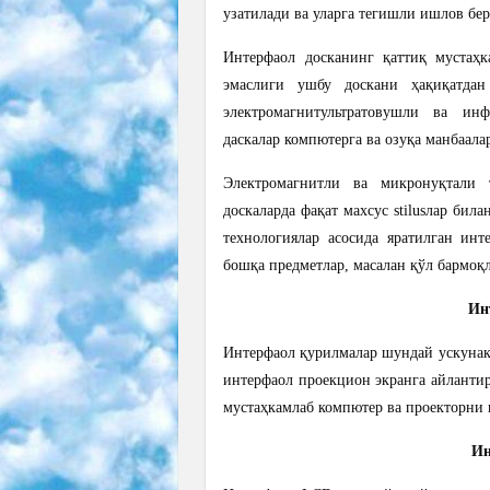
узатилади ва уларга тегишли ишлов бе
Интерфаол досканинг қаттиқ мустаҳ
эмаслиги ушбу доскани ҳақиқатда
электромагнитультратовушли ва инф
даскалар компютерга ва озуқа манбаала
Электромагнитли ва микронуқтали т
доскаларда фақат махсус stilusлар би
технологиялар асосида яратилган инт
бошқа предметлар, масалан қўл бармо
Ин
Интерфаол қурилмалар шундай ускунаки
интерфаол проекцион экранга айланти
мустаҳкамлаб компютер ва проекторни
Ин