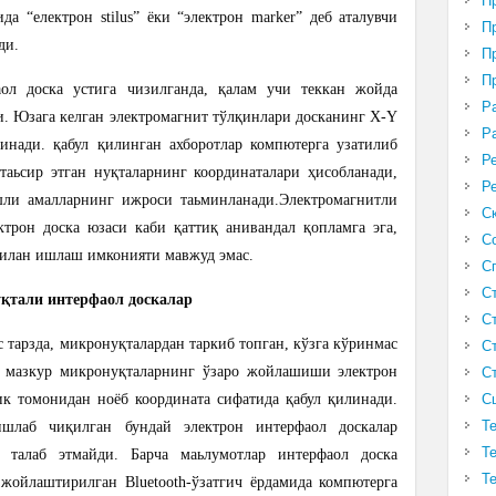
П
а “електрон stilus” ёки “электрон marker” деб аталувчи
П
ди.
П
П
ол доска устига чизилганда, қалам учи теккан жойда
Р
и. Юзага келган электромагнит тўлқинлари досканинг X-Y
Р
инади. қабул қилинган ахборотлар компютерга узатилиб
Р
таьсир этган нуқталарнинг координаталари ҳисобланади,
Р
шли амалларнинг ижроси таьминланади.
Электромагнитли
С
трон доска юзаси каби қаттиқ анивандал қопламга эга,
С
билан ишлаш имконияти мавжуд эмас.
С
С
қтали интерфаол доскалар
С
 тарзда, микронуқталардан таркиб топган, кўзга кўринмас
С
н мазкур микронуқталарнинг ўзаро жойлашиши электрон
С
С
ик томонидан ноёб координата сифатида қабул қилинади.
Т
ишлаб чиқилган бундай электрон интерфаол доскалар
Т
 талаб этмайди. Барча маьлумотлар интерфаол доска
Т
 жойлаштирилган Bluetooth-ўзатгич ёрдамида компютерга