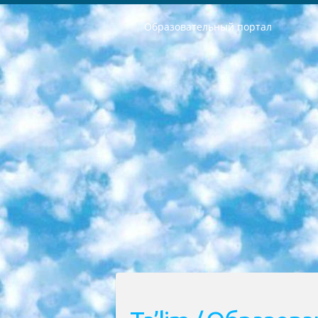
Образовательный портал
РЕСПУБЛИКА УЗБЕКИСТАН МИНИСТРЕРСТВО ДОШКОЛЬНОГО И ШКОЛЬНОГО ОБРАЗОВАНИЯ КОМАНДА в общеобразовательных учреждениях в 2023-2024 учебном году организация и проведение итоговой государственной аттестации обучающихся о Министра дошкольного и школьного образования Республики Узбекистан от 4 марта 2008 года (постановлением Минюста от 20 марта 2008 года № 1778 государственной регистрации) «Итоговое состояние учащихся общего среднего образования на основании положения об утверждении положения об аттестации общего среднего образования выпускной экзамен студентов в образовательных учреждениях в 2023-2024 учебном году В целях организации и прохождения аттестации приказываю: 1. Следующее: перечень предметов, по которым будет проводиться итоговая государственная аттестация и экзамен формы перевода согласно приложению 1; сертификаты международного образца, оценивающие уровень владения иностранными языками перечень согласно приложению 2; 2. Педагогический при специализированных образовательных учреждениях. научно-практический центр квалификации и международной оценки (Д.Давидова) 2024 г. До 25 марта: задания по предметам, по которым будет проводиться итоговая аттестация разработка и утверждение технических условий; итоговая аттестация на основании разработанного предметного задания разработка вопросов по предметам (устно и письменно), экзамен передача; общеобразовательные средние школы и специальные учебные заведения учащиеся выпускных классов школ и интернатов в агентской системе подготовка базы данных экзаменационных материалов и критериев оценки; перевод базы экзаменационных материалов на все языки обучения подать в Республиканский образовательный центр для изготовления; варианты экзаменов на основе разработанных контрольных материалов пусть будут поставлены задачи формирования. 3. Республиканский образовательный центр (Ш.Худайкулов) до 5 апреля 2024 года. до: база данных предоставленных экзаменационных материалов на все языки обучения перевод и экспертиза; для слепых, слабовидящих, глухих, слабослышащих и умственно отсталых детей учащиеся выпускных классов специализированных школ и школ-интернатов база данных экзаменационных материалов на всех преподаваемых языках подготовка критериев оценки; специализированные школы для умственно отсталых детей и технологии для учащихся выпускных классов школ-интернатов разработка соответствующих рекомендаций и критериев проведения ЕГЭ по естествознанию давать задания. 4. Педагогический при специализированных образовательных учреждениях. Научно-практический центр навыков и международной оценки (Д.Давидова), Республи