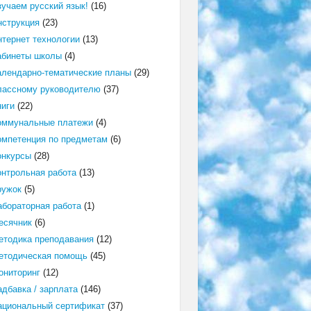
зучаем русский язык!
(16)
нструкция
(23)
нтернет технологии
(13)
абинеты школы
(4)
алендарно-тематические планы
(29)
лассному руководителю
(37)
ниги
(22)
оммунальные платежи
(4)
омпетенция по предметам
(6)
онкурсы
(28)
онтрольная работа
(13)
ружок
(5)
абораторная работа
(1)
есячник
(6)
етодика преподавания
(12)
етодическая помощь
(45)
ониторинг
(12)
адбавка / зарплата
(146)
ациональный сертификат
(37)