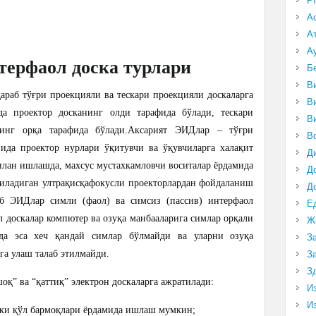
P
А
А
А
терфаол доска турлари
Б
В
раб тўғри проекцияли ва тескари проекцияли доскаларга
В
а проектор досканинг олди тарафида бўлади, тескари
В
нг орқа тарафида бўлади.
Аксарият ЭИДлар – тўғри
В
ида проектор нурлари ўқитувчи ва ўқувчиларга халақит
Д
илан ишлашда, махсус мустахкамловчи воситалар ёрдамида
Д
атиладиган ултрақисқафокусли проекторлардан фойдаланиш
Д
б ЭИДлар симли (фаол) ва симсиз (пассив) интерфаол
Е
л доскалар компютер ва озуқа манбааларига симлар орқали
Ж
рда эса хеч қандай симлар бўлмайди ва уларни озуқа
З
га улаш талаб этилмайди.
З
З
” ва “қаттиқ” электрон доскаларга ажратилади:
И
И
ки қўл бармоқлари ёрдамида ишлаш мумкин;