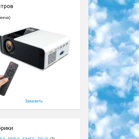
нтров
екча)
Заказать
брики