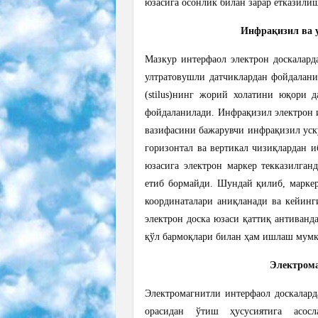
юзасига осонлик билан зарар етказили
Инфрақизил ва 
Мазкур интерфаол электрон доскалард
ултратовушли датчиклардан фойдалани
(stilus)нинг жорий холатини юқори 
фойдаланилади. Инфрақизил электрон 
вазифасини бажарувчи инфрақизил уск
горизонтал ва вертикал чизиқлардан и
юзасига электрон маркер текказилган
етиб бормайди. Шундай қилиб, маркер
координаталари аниқланади ва кейин
электрон доска юзаси қаттиқ антиванд
қўл бармоқлари билан ҳам ишлаш мум
Электрома
Электромагнитли интерфаол доскалард
орасидан ўтиш ҳусусиятига асосл