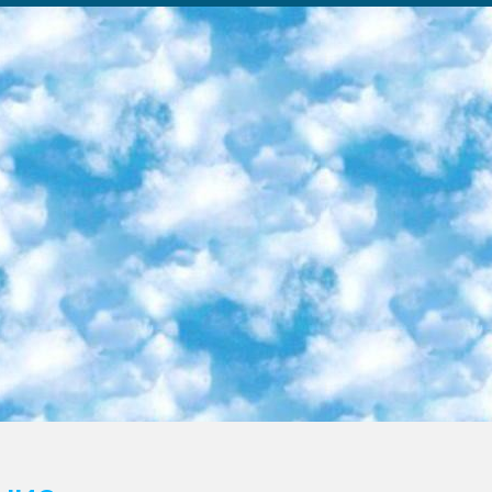
ка образовательный центр (Худайкулов Ш.) итоговый государственный аттестационный экзамен ориентирован на творческое и логическое мышление при подготовке базы материалов учитывать введение заданий. 5. Следует отметить, что: сертификат государственного образца о знании общеобразовательного предмета и как минимум национальный уровень B1 по предметам на иностранных языках, указанным в Приложении 2. или международно признанный сертификат эквивалентного уровня студенты, изучающие определенный предмет, освобождаются от экзамена; по соответствующим предметам запланирована итоговая государственная аттестация за день до дня, путем жеребьевки Рабочей группой (в письменной форме по предметам, проводимым в форме) из числа сформированных вариантов выбрано 2 варианта; 2 выбранных варианта экзамена анонсированы на официальном сайте министерства и все выпускники по всей стране на основе этих вариантов проводит итоговую государственную аттестацию. 6. Государственное образование учащихся средних общеобразовательных учреждений. знания в соответствии с квалификационными требованиями, которые необходимо приобрести на основании стандартов итоговый (выпускной) контроль для 9 и 11 классов в целях тестирования Экзамены (далее – экзамены) состоят из предметов, перечисленных в приложении 1. будет сделано. 7. Экзамены пройдут с 26 мая по 15 июня 2024 г. (кроме науки физического воспитания). 8. Физическая для учащихся 9 классов общесредних образовательных учреждений. Экзамены по предмету «Образование, квалификация медицина» 1-6 мая 2024 года. сотрудники перевести под присмотр (с отклонениями в физическом или умственном развитии) специализированная школа для детей, школы-интернаты и со сколиозом школы-интернаты санаторного типа для больных детей исключены). 9. Он был слепым, слабовидящим и имел нарушения опорно-двигательного аппарата. экзамены в специализированных школах и интернатах для детей должны проводиться исходя из требований, предъявляемых к общеобразовательным учреждениям (физкультура кроме науки). 10. Специализированная школа для глухих и слабослышащих детей. и экзамены в интернатах и быть реализован в виде письменного теста по математике. 11. Специальность для умственно отсталых детей. Для 9 класса Родной язык и литературное письмо Государственный язык (язык обучения – узбекский). для неклассов) написано Математическое письмо Письменная/устная история Узбекистана Физическое воспитание практично Итоговый контроль Для 11 класса Написание родного языка и литературы (эссе) Математическое письмо Узбекский язык (обучение на узбекском языке) не посещающее общее среднее образование для учреждений)/Образовательное учреждение выбор письменный и устный Иностранный язык письменный/устный Письменная/устная история Узбекистана *По выбору студента:  Химия  Физика  Основы государственного права  География 10 бесплатных образовательных ресурсов - Мы составили подборку онлайн-проектов с интерактивными упражнениями, видеолекциями и статьями. Они помогут вам обрести новые и освежить старые знания бесплатно. 1. «ИНТУИТ» Старейшая образовательная площадка Рунета. Здесь вы найдёте сотни текстовых и видеокурсов на десятки различных тем — от программирования до психологии. Многие курсы подготовлены российскими университетами и крупными международными компаниями вроде Intel и Microsoft. Самостоятельное обучение бесплатное, но желающие могут оплатить услуги персональных наставников. 2. «Смартия» знакомит с актуальными профессиями и подсказывает, как им обучаться. Выбрав заинтересовавшую вас специальность — SMM-специалист, фотограф, веб-дизайнер или другую, — увидите список необходимых для неё умений. Чтобы вы могли освоить их самостоятельно, для каждого умения площадка отображает подборку ссылок на учебные материалы. Хотя «Смартия» ориентируется на русскоязычную аудиторию, часть контента всё же доступна только на английском. 3. «Лекторий Физтеха» Проект Московского физико-технического института (Физтеха). С его помощью вы можете смотреть онлайн серии лекций, записанные на видео в этом вузе. В числе доступных предметов — физика, биология, химия, информационные технологии и другие. К некоторым лекциям администрация ресурса прилагает готовые конспекты, которые можно скачивать в PDF-формате. 4. ITMOcourses Онлайн-площадка Санкт-Петербургского национального исследовательского университета информационных технологий, механики и оптики (ИТМО). Ресурс предоставляет свободный доступ к курсам, разработанным в этом вузе. Каталог материалов разбит на четыре категории: «Оптические системы и технологии», «Приборостроение и робототехника», «Информационные технологии» и «Биотехнологии». Курсы состоят из видеолекций, интерактивных демонстраций и заданий. 5. «КиберЛенинка» Электронная научная библиот