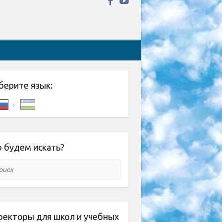
берите язык:
 будем искать?
ск
оекторы для школ и учебных