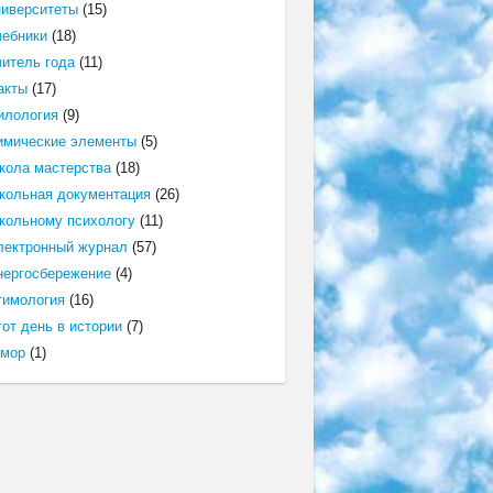
ниверситеты
(15)
чебники
(18)
читель года
(11)
акты
(17)
илология
(9)
имические элементы
(5)
кола мастерства
(18)
кольная документация
(26)
кольному психологу
(11)
лектронный журнал
(57)
нергосбережение
(4)
тимология
(16)
от день в истории
(7)
мор
(1)