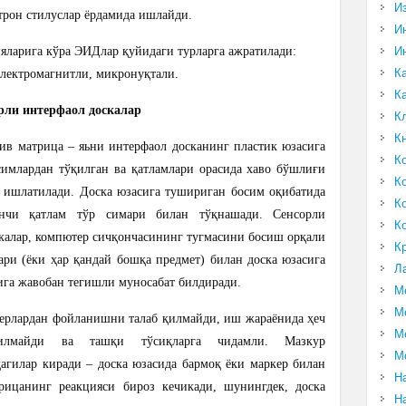
И
трон стилуслар ёрдамида ишлайди.
И
И
яларига кўра ЭИДлар қуйидаги турларга ажратилади:
К
электромагнитли, микронуқтали.
К
рли интерфаол доскалар
К
К
тив матрица – яьни интерфаол досканинг пластик юзасига
К
имлардан тўқилган ва қатламлари орасида хаво бўшлиғи
К
 ишлатилади. Доска юзасига тушириган босим оқибатида
К
нчи қатлам тўр симари билан тўқнашади. Сенсорли
К
скалар, компютер сичқончасининг тугмасини босиш орқали
К
ари (ёки ҳар қандай бошқа предмет) билан доска юзасига
Л
ига жавобан тегишли муносабат билдиради.
М
М
керлардан фойланишни талаб қилмайди, иш жараёнида ҳеч
М
нилмайди ва ташқи тўсиқларга чидамли. Мазкур
М
агилар киради – доска юзасида бармоқ ёки маркер билан
Н
трицанинг реакцияси бироз кечикади, шунингдек, доска
Н