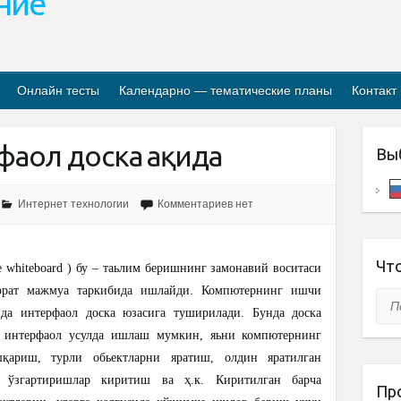
ание
Онлайн тесты
Календарно — тематические планы
Контакт
аол доска ҳақида
Вы
Интернет технологии
Комментариев нет
Что
ive whiteboard ) бу – таьлим беришнинг замонавий воситаси
борат мажмуа таркибида ишлайди. Компютернинг ишчи
Пои
ида интерфаол доска юзасига туширилади. Бунда доска
н интерфаол усулда ишлаш мумкин, яьни компютернинг
қариш, турли обьектларни яратиш, олдин яратилган
и ўзгартиришлар киритиш ва ҳ.к. Киритилган барча
Пр