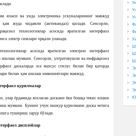
У
рилади.
У
кам юзаси ва унда электроника ускуналарининг мавжуд
У
н ҳам жуда чидамли (антивандал) қилади.
Сенсорли,
Ф
рақизил технологиялар асосида яратилган интерфаол
Ф
рига электр симлари орқали уланади.
Х
Ш
ехнологиялар асосида яратилган электрон интерфаол
Ш
лан ишлаш мумкин.
Сенсорли, ултратовушли ва инфрақизил
Ш
ерфаол даскаларда эса махсус стилус билан бир қаторда
Э
қлари билан ҳам ишлаш имкониятлари мавжуд.
Э
Э
терфаол қурилмалар
Эт
Ю
, улар ёрдамида хохлаган доскани ёки бошқа текис юзани
риш мумкин. Бунинг учун мазкур қурилмани доска четига
 ишга тушириш зарур бўлади.
терфаол дисплейлар