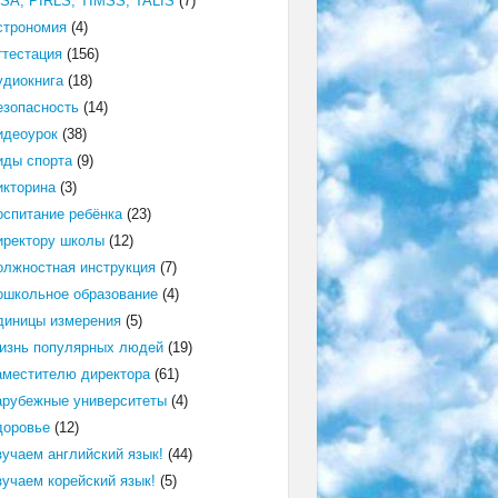
ISA, PIRLS, TIMSS, TALIS
(7)
строномия
(4)
ттестация
(156)
удиокнига
(18)
езопасность
(14)
идеоурок
(38)
иды спорта
(9)
икторина
(3)
оспитание ребёнка
(23)
иректору школы
(12)
олжностная инструкция
(7)
ошкольное образование
(4)
диницы измерения
(5)
изнь популярных людей
(19)
аместителю директора
(61)
арубежные университеты
(4)
доровье
(12)
зучаем английский язык!
(44)
зучаем корейский язык!
(5)