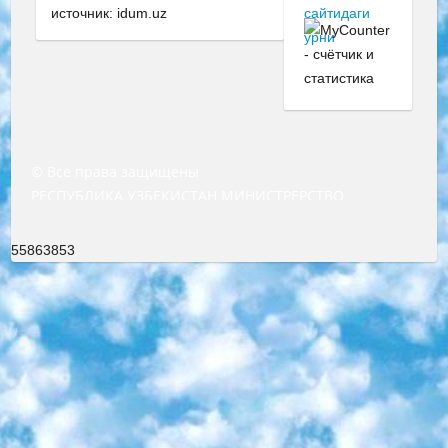
источник: idum.uz
© Все права защищены
РЕСПУБЛИКА УЗБЕКИСТАН МИНИСТРЕРСТВО ДОШКОЛЬНОГО И ШКОЛЬНОГО ОБРАЗОВАНИЯ КОМАНДА в общеобразовательных учреждениях в 2023-2024 учебном году организация и проведение итоговой государственной аттестации обучающихся о Министра дошкольного и школьного образования Республики Узбекистан от 4 марта 2008 года (постановлением Минюста от 20 марта 2008 года № 1778 государственной регистрации) «Итоговое состояние учащихся общего среднего образования на основании положения об утверждении положения об аттестации общего среднего образования выпускной экзамен студентов в образовательных учреждениях в 2023-2024 учебном году В целях организации и прохождения аттестации приказываю: 1. Следующее: перечень предметов, по которым будет проводиться итоговая государственная аттестация и экзамен формы перевода согласно приложению 1; сертификаты международного образца, оценивающие уровень владения иностранными языками перечень согласно приложению 2; 2. Педагогический при специализированных образовательных учреждениях. научно-практический центр квалификации и международной оценки (Д.Давидова) 2024 г. До 25 марта: задания по предметам, по которым будет проводиться итоговая аттестация разработка и утверждение технических условий; итоговая аттестация на основании разработанного предметного задания разработка вопросов по предметам (устно и письменно), экзамен передача; общеобразовательные средние школы и специальные учебные заведения учащиеся выпускных классов школ и интернатов в агентской системе подготовка базы данных экзаменационных материалов и критериев оценки; перевод базы экзаменационных материалов на все языки обучения подать в Республиканский образовательный центр для изготовления; варианты экзаменов на основе разработанных контрольных материалов пусть будут поставлены задачи формирования. 3. Республиканский образовательный центр (Ш.Худайкулов) до 5 апреля 2024 года. до: база данных предоставленных экзаменационных материалов на все языки обучения перевод и экспертиза; для слепых, слабовидящих, глухих, слабослышащих и умственно отсталых детей учащиеся выпускных классов специализированных школ и школ-интернатов база данных экзаменационных материалов на всех преподаваемых языках подготовка критериев оценки; специализированные школы для умственно отсталых детей и технологии для учащихся выпускных классов школ-интернатов разработка соответствующих рекомендаций и критериев проведения ЕГЭ по естествознанию давать задания. 4. Педагогический при специализированных образовательных учреждениях. Научно-практический центр навыков и международной оценки (Д.Давидова), Республика образовательный центр (Худайкулов Ш.) итоговый государственный аттестационный экзамен ориентирован на творческое и логическое мышление при подготовке базы материалов учитывать введение заданий. 5. Следует отметить, что: сертификат государственного образца о знании общеобразовательного предмета и как минимум национальный уровень B1 по предметам на иностранных языках, указанным в Приложении 2. или международно признанный сертификат эквивалентного уровня студенты, изучающие определенный предмет, освобождаются от экзамена; по соответствующим предметам запланирована итоговая государственная аттестация за день до дня, путем жеребьевки Рабочей группой (в письменной форме по предметам, проводимым в форме) из числа сформированных вариантов выбрано 2 варианта; 2 выбранных варианта экзамена анонсированы на официальном сайте министерства и все выпускники по всей стране на основе этих вариантов проводит итоговую государственную аттестацию. 6. Государственное образование учащихся средних общеобразовательных учреждений. знания в соответствии с квалификационными требованиями, которые необходимо приобрести на основании стандартов итоговый (выпускной) контроль для 9 и 11 классов в целях тестирования Экзамены (далее – экзамены) состоят из предметов, перечисленных в приложении 1. будет сделано. 7. Экзамены пройдут с 26 мая по 15 июня 2024 г. (кроме науки физического воспитания). 8. Физическая для учащихся 9 классов общесредних образовательных учреждений. Экзамены по предмету «Образование, квалификация медицина» 1-6 мая 2024 года. сотрудники перевести под присмотр (с отклонениями в физическом или умственном развитии) специализированная школа для детей, школы-интернаты и со сколиозом школы-интернаты санаторного типа для больных детей исключены). 9. Он был слепым, слабовидящим и имел нарушения опорно-двигательного аппарата. экзамены в специализированных школах и интернатах для детей должны проводиться исходя из требований, предъявляемых к общеобразовательным учреждениям (физкультура кроме науки). 10. Специализированная школа для глухих и слабослышащих детей. и экзамены в интернатах и быть реализован в виде письменного теста по математике. 11. Специальность для умственно отсталых детей. Для 9 класса Родной язык и литературное письмо Государственный язык (язык обучения – узбекский). для неклассов) написано Математическое письмо Письменная/устная история Узбекистана Физическое воспитание практично Итоговый контроль Для 11 класса Написание родного языка и литературы (эссе) Математическое письмо Узбекский язык (обучение на узбекском языке) не посещающее общее среднее образование для учреждений)/Образовательное учреждение выбор письменный и устный Иностранный язык письменный/устный Письменная/устная история Узбекистана *По выбору студента:  Химия  Физика  Основы государственного права  География 10 бесплатных образовательных ресурсов - Мы составили подборку онлайн-проектов с интерактивными упражнениями, видеолекциями и статьями. Они помогут вам обрести новые и освежить старые знания бесплатно. 1. «ИНТУИТ» Старейшая образовательная площадка Рунета. Здесь вы найдёте сотни текстовых и видеокурсов на десятки различных тем — от программирования до психологии. Многие курсы подготовлены российскими университетами и крупными международными компаниями вроде Intel и Microsoft. Самостоятельное обучение бесплатное, но желающие могут оплатить услуги персональных наставников. 2. «Смартия» знакомит с актуальными профессиями и подсказывает, как им обучаться. Выбрав заинтересовавшую вас специальность — SMM-специалист, фотограф, веб-дизайнер или другую, — увидите список необходимых для неё умений. Чтобы вы могли освоить их самостоятельно, для каждого умения площадка отображает подборку ссылок на учебные материалы. Хотя «Смартия» ориентируется на русскоязычную аудиторию, часть контента всё же доступна только на английском. 3. «Лекторий Физтеха» Проект Московского физико-технического института (Физтеха). С его помощью вы можете смотреть онлайн серии лекций, записанные на видео в этом вузе. В числе доступных предметов — физика, биология, химия, информационные технологии и другие. К некоторым лекциям администрация ресурса прилагает готовые конспекты, которые можно скачивать в PDF-формате. 4. ITMOcourses Онлайн-площадка Санкт-Петербургского национального исследовательского университета информационных технологий, механики и оптики (ИТМО). Ресурс предоставляет свободный доступ к курсам, разработанным в этом вузе. Каталог материалов разбит на четыре категории: «Оптические системы и технологии», «Приборостроение и робототехника», «Информационные технологии» и «Биотехнологии». Курсы состоят из видеолекций, интерактивных демонстраций и заданий. 5. «КиберЛенинка» Электронная научная библиотека открытого доступа. Каталог площадки регулярно обрастает текстами статей из различных научных изданий. Сгруппированные по журналам и рубрикам публикации можно читать онлайн или скачивать целиком в PDF-формате. Проект нацелен на популяризацию науки за счёт открытого доступа к качественной информации. 6. «ПостНаука» На этом ресурсе публикуют подборки видеолекций, составленные экспертами из разных отраслей и объединённые общими темами. Среди них, к примеру, есть серии «Биоинформатика и геномика», «Культура средневековой Скандинавии» и Cinema Studies о теории кино. Каждая подборка лекций — логически связанная история, рассказанная экспертом от первого лица. Кроме того, на сайте появляются научно-образовательные статьи и тесты на разные темы. 7. «Newочём» Команда проекта «Newочём» отбирает самые интересные тексты из англоязычных СМИ и переводит те из них, за которые голосуют участники сообщества «ВКонтакте». По большей части это научно-популярные статьи. Редакторы придумывают лишь заголовки, в остальном содержание переводов соответствует оригиналам. Полные тексты можно читать прямо в социальной сети. 8. InternetUrok Онлайн-база материалов по основным дисциплинам школьной программы. Информация на сайте структурирована по классам, предметам и темам (урокам). Каждый урок состоит из видеолекций и конспектов. Есть также интерактивные тренажёры и тесты для закрепления пройденного материала. Даже если вы давно окончили школу, возможность повторить программу старших классов всегда может пригодиться. 9. Edutainme Ещё один ресурс об образовании. В отличие от Newtonew, как мне кажется, Edutainme больше ориентируется на представителей индустрии: педагогов, предпринимателей, разработчиков образовательных проектов. Но и любой, кто просто стремится к саморазвитию, найдёт на сайте много полезного и интересного для себя. Например, информацию о новых курсах и образовательных сервисах. 10. Newtonew Онлайн-медиа об образовании и обучении в широком смысле. Авторы Newtonew пишут об инструментах, заведениях, тактиках и стратегиях, которые помогают учить других и получать новые знания самостоятельно. На этой площадке вы найдёте новости, обзоры, аналитические мате
55863853