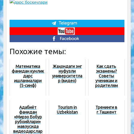
Похожие темы:
Математика
Жаҳондаги энг
Как сдать
фанидан кунлик
нуфузли
экзамены?
дарс
университетла
Советы
ишланмалари
р (видео)
ученикам и
(5-синф)
родителям
Адабиёт
Tourism in
Тренинги в
фанидан
Uzbekistan
г.Ташкент
«Мирзо Бобур
рубоийлари»
мавзусида
видеодарслар