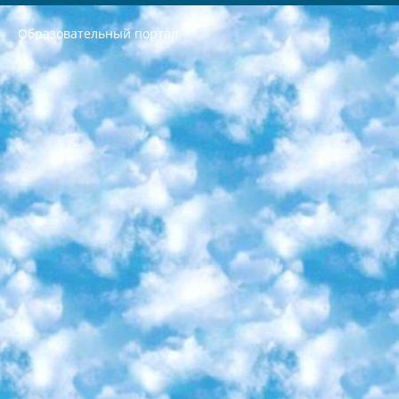
Образовательный портал
РЕСПУБЛИКА УЗБЕКИСТАН МИНИСТРЕРСТВО ДОШКОЛЬНОГО И ШКОЛЬНОГО ОБРАЗОВАНИЯ КОМАНДА в общеобразовательных учреждениях в 2023-2024 учебном году организация и проведение итоговой государственной аттестации обучающихся о Министра дошкольного и школьного образования Республики Узбекистан от 4 марта 2008 года (постановлением Минюста от 20 марта 2008 года № 1778 государственной регистрации) «Итоговое состояние учащихся общего среднего образования на основании положения об утверждении положения об аттестации общего среднего образования выпускной экзамен студентов в образовательных учреждениях в 2023-2024 учебном году В целях организации и прохождения аттестации приказываю: 1. Следующее: перечень предметов, по которым будет проводиться итоговая государственная аттестация и экзамен формы перевода согласно приложению 1; сертификаты международного образца, оценивающие уровень владения иностранными языками перечень согласно приложению 2; 2. Педагогический при специализированных образовательных учреждениях. научно-практический центр квалификации и международной оценки (Д.Давидова) 2024 г. До 25 марта: задания по предметам, по которым будет проводиться итоговая аттестация разработка и утверждение технических условий; итоговая аттестация на основании разработанного предметного задания разработка вопросов по предметам (устно и письменно), экзамен передача; общеобразовательные средние школы и специальные учебные заведения учащиеся выпускных классов школ и интернатов в агентской системе подготовка базы данных экзаменационных материалов и критериев оценки; перевод базы экзаменационных материалов на все языки обучения подать в Республиканский образовательный центр для изготовления; варианты экзаменов на основе разработанных контрольных материалов пусть будут поставлены задачи формирования. 3. Республиканский образовательный центр (Ш.Худайкулов) до 5 апреля 2024 года. до: база данных предоставленных экзаменационных материалов на все языки обучения перевод и экспертиза; для слепых, слабовидящих, глухих, слабослышащих и умственно отсталых детей учащиеся выпускных классов специализированных школ и школ-интернатов база данных экзаменационных материалов на всех преподаваемых языках подготовка критериев оценки; специализированные школы для умственно отсталых детей и технологии для учащихся выпускных классов школ-интернатов разработка соответствующих рекомендаций и критериев проведения ЕГЭ по естествознанию давать задания. 4. Педагогический при специализированных образовательных учреждениях. Научно-практический центр навыков и международной оценки (Д.Давидова), Республика образовательный центр (Худайкулов Ш.) итоговый государственный аттестационный экзамен ориентирован на творческое и логическое мышление при подготовке базы материалов учитывать введение заданий. 5. Следует отметить, что: сертификат государственного образца о знании общеобразовательного предмета и как минимум национальный уровень B1 по предметам на иностранных языках, указанным в Приложении 2. или международно признанный сертификат эквивалентного уровня студенты, изучающие определенный предмет, освобождаются от экзамена; по соответствующим предметам запланирована итоговая государственная аттестация за день до дня, путем жеребьевки Рабочей группой (в письменной форме по предметам, проводимым в форме) из числа сформированных вариантов выбрано 2 варианта; 2 выбранных варианта экзамена анонсированы на официальном сайте министерства и все выпускники по всей стране на основе этих вариантов проводит итоговую государственную аттестацию. 6. Государственное образование учащихся средних общеобразовательных учреждений. знания в соответствии с квалификационными требованиями, которые необходимо приобрести на основании стандартов итоговый (выпускной) контроль для 9 и 11 классов в целях тестирования Экзамены (далее – экзамены) состоят из предметов, перечисленных в приложении 1. будет сделано. 7. Экзамены пройдут с 26 мая по 15 июня 2024 г. (кроме науки физического воспитания). 8. Физическая для учащихся 9 классов общесредних образовательных учреждений. Экзамены по предмету «Образование, квалификация медицина» 1-6 мая 2024 года. сотрудники перевести под присмотр (с отклонениями в физическом или умственном развитии) специализированная школа для детей, школы-интернаты и со сколиозом школы-интернаты санаторного типа для больных детей исключены). 9. Он был слепым, слабовидящим и имел нарушения опорно-двигательного аппарата. экзамены в специализированных школах и интернатах для детей должны проводиться исходя из требований, предъявляемых к общеобразовательным учреждениям (физкультура кроме науки). 10. Специализированная школа для глухих и слабослышащих детей. и экзамены в интернатах и быть реализован в виде письменного теста по математике. 11. Специальность для умственно отсталых детей. Для 9 класса Родной язык и литературное письмо Государственный язык (язык обучения – узбекский). для неклассов) написано Математическое письмо Письменная/устная история Узбекистана Физическое воспитание практично Итоговый контроль Для 11 класса Написание родного языка и литературы (эссе) Математическое письмо Узбекский язык (обучение на узбекском языке) не посещающее общее среднее образование для учреждений)/Образовательное учреждение выбор письменный и устный Иностранный язык письменный/устный Письменная/устная история Узбекистана *По выбору студента:  Химия  Физика  Основы государственного права  География 10 бесплатных образовательных ресурсов - Мы составили подборку онлайн-проектов с интерактивными упражнениями, видеолекциями и статьями. Они помогут вам обрести новые и освежить старые знания бесплатно. 1. «ИНТУИТ» Старейшая образовательная площадка Рунета. Здесь вы найдёте сотни текстовых и видеокурсов на десятки различных тем — от программирования до психологии. Многие курсы подготовлены российскими университетами и крупными международными компаниями вроде Intel и Microsoft. Самостоятельное обучение бесплатное, но желающие могут оплатить услуги персональных наставников. 2. «Смартия» знакомит с актуальными профессиями и подсказывает, как им обучаться. Выбрав заинтересовавшую вас специальность — SMM-специалист, фотограф, веб-дизайнер или другую, — увидите список необходимых для неё умений. Чтобы вы могли освоить их самостоятельно, для каждого умения площадка отображает подборку ссылок на учебные материалы. Хотя «Смартия» ориентируется на русскоязычную аудиторию, часть контента всё же доступна только на английском. 3. «Лекторий Физтеха» Проект Московского физико-технического института (Физтеха). С его помощью вы можете смотреть онлайн серии лекций, записанные на видео в этом вузе. В числе доступных предметов — физика, биология, химия, информационные технологии и другие. К некоторым лекциям администрация ресурса прилагает готовые конспекты, которые можно скачивать в PDF-формате. 4. ITMOcourses Онлайн-площадка Санкт-Петербургского национального исследовательского университета информационных технологий, механики и оптики (ИТМО). Ресурс предоставляет свободный доступ к курсам, разработанным в этом вузе. Каталог материалов разбит на четыре категории: «Оптические системы и технологии», «Приборостроение и робототехника», «Информационные технологии» и «Биотехнологии». Курсы состоят из видеолекций, интерактивных демонстраций и заданий. 5. «КиберЛенинка» Электронная научная библиотека открытого доступа. Каталог площадки регулярно обрастает текстами статей из различных научных изданий. Сгруппированные по журналам и рубрикам публикации можно читать онлайн или скачивать целиком в PDF-формате. Проект нацелен на популяризацию науки за счёт открытого доступа к качественной информации. 6. «ПостНаука» На этом ресурсе публикуют подборки видеолекций, составленные экспертами из разных отраслей и объединённые общими темами. Среди них, к примеру, есть серии «Биоинформатика и геномика», «Культура средневековой Скандинавии» и Cinema Studies о теории кино. Каждая подборка лекций — логически связанная история, рассказанная экспертом от первого лица. Кроме того, на сайте появляются научно-образовательные статьи и тесты на разные темы. 7. «Newочём» Команда проекта «Newочём» отбирает самые интересные тексты из англоязычных СМИ и переводит те из них, за которые голосуют участники сообщества «ВКонтакте». По большей части это научно-популярные статьи. Редакторы придумывают лишь заголовки, в остальном содержание переводов соответствует оригиналам. Полные тексты можно читать прямо в социальной сети. 8. InternetUrok Онлайн-база материалов по основным дисциплинам школьной программы. Информация на сайте структурирована по классам, предметам и темам (урокам). Каждый урок состоит из видеолекций и конспектов. Есть также интерактивные тренажёры и тесты для закрепления пройденного материала. Даже если вы давно окончили школу, возможность повторить программу старших классов всегда может пригодиться. 9. Edutainme Ещё один ресурс об образовании. В отличие от Newtonew, как мне кажется, Edutainme больше ориентируется на представителей индустрии: педагогов, предпринимателей, разработчиков образовательных проектов. Но и любой, кто просто стремится к саморазвитию, найдёт на сайте много полезного и интересного для себя. Например, информацию о новых курсах и образовательных сервисах. 10. Newtonew Онлайн-медиа об образовании и обучении в широком смысле. Авторы Newtonew пишут об инструментах, заведениях, тактиках и стратегиях, которые помогают учить других и получать новые знания самостоятельно. На этой площадке вы найдёте новости, обзоры, аналитические мат