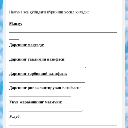
Намуна эса қўйидаги кўриниш ҳосил қилади:
Мавзу:
______________________________________________________
_____.
Дарснинг мақсади:
_______________________________________
.
Дарснинг таълимий вазифаси:
______________________________________.
Дарснинг тарбиявий вазифаси:
______________________________________
.
Дарснинг ривожлантирувчи вазифаси:
_______________________________
.
Ўқув жараёнининг мазмуни:
________________________________
.
Услуб:
______________________________________________________