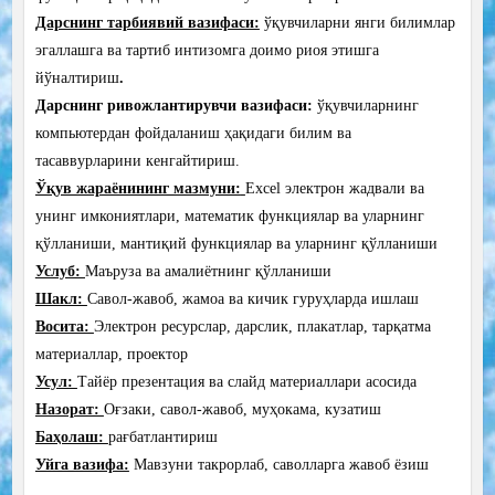
Дарснинг тарбиявий вазифаси:
ўқувчиларни
янги
билимлар
эгаллашга
ва тартиб
интизомга
д
оимо риоя этишга
йўналтир
иш
.
Дарснинг ривожлантирувчи вазифаси:
ўқувчиларнинг
компьютердан фойдаланиш ҳақидаги билим ва
тасаввурларини кенгайтириш.
Ўқув жараёнининг мазмуни:
Excel электрон жадвали ва
унинг имкониятлари, математик функциялар ва уларнинг
қўлланиши, мантиқий функциялар ва уларнинг қўлланиши
Услуб:
Маъруза ва амалиётнинг қўлланиши
Шакл:
Савол-жавоб, жамоа ва кичик гуруҳларда ишлаш
Восита:
Электрон ресурслар, дарслик, плакатлар, тарқатма
материаллар, проектор
Усул:
Тайёр презентация ва слайд материаллари асосида
Назорат:
Оғзаки, савол-жавоб, муҳокама, кузатиш
Баҳолаш:
рағбатлантириш
Уйга вазифа:
Мавзуни такрорлаб, саволларга жавоб ёзиш