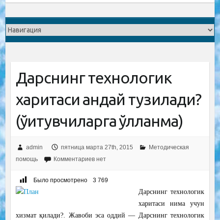
Дарснинг технологик
харитаси қандай тузилади?
(ўқитувчиларга қўлланма)
admin
пятница марта 27th, 2015
Методическая
помощь
Комментариев нет
Было просмотрено
3 769
Дарснинг технологик
харитаси нима учун
хизмат қилади?. Жавоби эса оддий — Дарснинг технологик