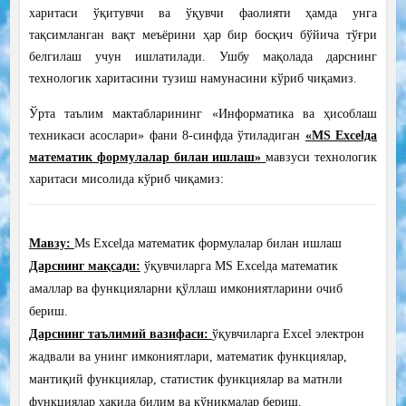
харитаси ўқитувчи ва ўқувчи фаолияти ҳамда унга
тақсимланган вақт меъёрини ҳар бир босқич бўйича тўғри
белгилаш учун ишлатилади. Ушбу мақолада дарснинг
технологик харитасини тузиш намунасини кўриб чиқамиз.
Ўрта таълим мактабларининг «Информатика ва ҳисоблаш
техникаси асослари» фани 8-синфда ўтиладиган
«MS Excelда
математик формулалар билан ишлаш»
мавзуси технологик
харитаси мисолида кўриб чиқамиз:
Мавзу:
M
s Excelда математик формулалар билан ишлаш
Дарснинг мақсади:
ўқувчиларга MS Excelда математик
амаллар ва функцияларни қўллаш имкониятларини очиб
бериш.
Дарснинг таълимий вазифаси:
ўқувчиларга Excel электрон
жадвали ва унинг имкониятлари, математик функциялар,
мантиқий функциялар, статистик функциялар ва матнли
функциялар ҳақида билим ва кўникмалар бериш.