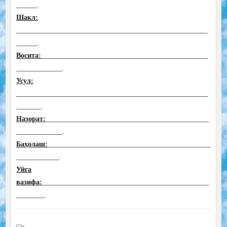
______.
Шакл:
______________________________________________________
______
.
Восита:
_______________________________________________
_____________.
Усул:
______________________________________________________
_______.
Назорат:
______________________________________________
_____________.
Баҳолаш:
______________________________________________
____________.
Уйга
вазифа:
_______________________________________________
________.