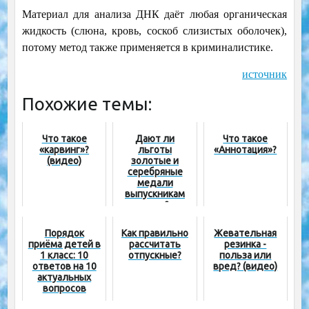
Материал для анализа ДНК даёт любая органическая
жидкость (слюна, кровь, соскоб слизистых оболочек),
потому метод также применяется в криминалистике.
источник
Похожие темы:
Что такое
Дают ли
Что такое
«карвинг»?
льготы
«Аннотация»?
(видео)
золотые и
серебряные
медали
выпускникам
школ?
Порядок
Как правильно
Жевательная
приёма детей в
рассчитать
резинка -
1 класс: 10
отпускные?
польза или
ответов на 10
вред? (видео)
актуальных
вопросов