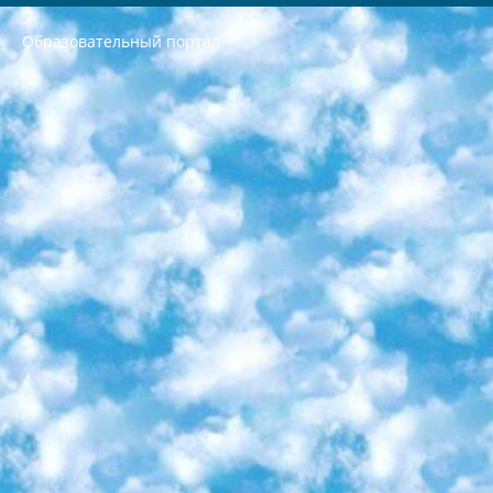
Образовательный портал
РЕСПУБЛИКА УЗБЕКИСТАН МИНИСТРЕРСТВО ДОШКОЛЬНОГО И ШКОЛЬНОГО ОБРАЗОВАНИЯ КОМАНДА в общеобразовательных учреждениях в 2023-2024 учебном году организация и проведение итоговой государственной аттестации обучающихся о Министра дошкольного и школьного образования Республики Узбекистан от 4 марта 2008 года (постановлением Минюста от 20 марта 2008 года № 1778 государственной регистрации) «Итоговое состояние учащихся общего среднего образования на основании положения об утверждении положения об аттестации общего среднего образования выпускной экзамен студентов в образовательных учреждениях в 2023-2024 учебном году В целях организации и прохождения аттестации приказываю: 1. Следующее: перечень предметов, по которым будет проводиться итоговая государственная аттестация и экзамен формы перевода согласно приложению 1; сертификаты международного образца, оценивающие уровень владения иностранными языками перечень согласно приложению 2; 2. Педагогический при специализированных образовательных учреждениях. научно-практический центр квалификации и международной оценки (Д.Давидова) 2024 г. До 25 марта: задания по предметам, по которым будет проводиться итоговая аттестация разработка и утверждение технических условий; итоговая аттестация на основании разработанного предметного задания разработка вопросов по предметам (устно и письменно), экзамен передача; общеобразовательные средние школы и специальные учебные заведения учащиеся выпускных классов школ и интернатов в агентской системе подготовка базы данных экзаменационных материалов и критериев оценки; перевод базы экзаменационных материалов на все языки обучения подать в Республиканский образовательный центр для изготовления; варианты экзаменов на основе разработанных контрольных материалов пусть будут поставлены задачи формирования. 3. Республиканский образовательный центр (Ш.Худайкулов) до 5 апреля 2024 года. до: база данных предоставленных экзаменационных материалов на все языки обучения перевод и экспертиза; для слепых, слабовидящих, глухих, слабослышащих и умственно отсталых детей учащиеся выпускных классов специализированных школ и школ-интернатов база данных экзаменационных материалов на всех преподаваемых языках подготовка критериев оценки; специализированные школы для умственно отсталых детей и технологии для учащихся выпускных классов школ-интернатов разработка соответствующих рекомендаций и критериев проведения ЕГЭ по естествознанию давать задания. 4. Педагогический при специализированных образовательных учреждениях. Научно-практический центр навыков и международной оценки (Д.Давидова), Республика образовательный центр (Худайкулов Ш.) итоговый государственный аттестационный экзамен ориентирован на творческое и логическое мышление при подготовке базы материалов учитывать введение заданий. 5. Следует отметить, что: сертификат государственного образца о знании общеобразовательного предмета и как минимум национальный уровень B1 по предметам на иностранных языках, указанным в Приложении 2. или международно признанный сертификат эквивалентного уровня студенты, изучающие определенный предмет, освобождаются от экзамена; по соответствующим предметам запланирована итоговая государственная аттестация за день до дня, путем жеребьевки Рабочей группой (в письменной форме по предметам, проводимым в форме) из числа сформированных вариантов выбрано 2 варианта; 2 выбранных варианта экзамена анонсированы на официальном сайте министерства и все выпускники по всей стране на основе этих вариантов проводит итоговую государственную аттестацию. 6. Государственное образование учащихся средних общеобразовательных учреждений. знания в соответствии с квалификационными требованиями, которые необходимо приобрести на основании стандартов итоговый (выпускной) контроль для 9 и 11 классов в целях тестирования Экзамены (далее – экзамены) состоят из предметов, перечисленных в приложении 1. будет сделано. 7. Экзамены пройдут с 26 мая по 15 июня 2024 г. (кроме науки физического воспитания). 8. Физическая для учащихся 9 классов общесредних образовательных учреждений. Экзамены по предмету «Образование, квалификация медицина» 1-6 мая 2024 года. сотрудники перевести под присмотр (с отклонениями в физическом или умственном развитии) специализированная школа для детей, школы-интернаты и со сколиозом школы-интернаты санаторного типа для больных детей исключены). 9. Он был слепым, слабовидящим и имел нарушения опорно-двигательного аппарата. экзамены в специализированных школах и интернатах для детей должны проводиться исходя из требований, предъявляемых к общеобразовательным учреждениям (физкультура кроме науки). 10. Специализированная школа для глухих и слабослышащих детей. и экзамены в интернатах и быть реализован в виде письменного теста по математике. 11. Специальность для умственно отсталых детей. Для 9 класса Родной язык и литературное письмо Государственный язык (язык обучения – узбекский). для неклассов) написано Математическое письмо Письменная/устная история Узбекистана Физическое воспитание практично Итоговый контроль Для 11 класса Написание родного языка и литературы (эссе) Математическое письмо Узбекский язык (обучение на узбекском языке) не посещающее общее среднее образование для учреждений)/Образовательное учреждение выбор письменный и устный Иностранный язык письменный/устный Письменная/устная история Узбекистана *По выбору студента:  Химия  Физика  Основы государственного права  География 10 бесплатных образовательных ресурсов - Мы составили подборку онлайн-проектов с интерактивными упражнениями, видеолекциями и статьями. Они помогут вам обрести новые и освежить старые знания бесплатно. 1. «ИНТУИТ» Старейшая образовательная площадка Рунета. Здесь вы найдёте сотни текстовых и видеокурсов на десятки различных тем — от программирования до психологии. Многие курсы подготовлены российскими университетами и крупными международными компаниями вроде Intel и Microsoft. Самостоятельное обучение бесплатное, но желающие могут оплатить услуги персональных наставников. 2. «Смартия» знакомит с актуальными профессиями и подсказывает, как им обучаться. Выбрав заинтересовавшую вас специальность — SMM-специалист, фотограф, веб-дизайнер или другую, — увидите список необходимых для неё умений. Чтобы вы могли освоить их самостоятельно, для каждого умения площадка отображает подборку ссылок на учебные материалы. Хотя «Смартия» ориентируется на русскоязычную аудиторию, часть контента всё же доступна только на английском. 3. «Лекторий Физтеха» Проект Московского физико-технического института (Физтеха). С его помощью вы можете смотреть онлайн серии лекций, записанные на видео в этом вузе. В числе доступных предметов — физика, биология, химия, информационные технологии и другие. К некоторым лекциям администрация ресурса прилагает готовые конспекты, которые можно скачивать в PDF-формате. 4. ITMOcourses Онлайн-площадка Санкт-Петербургского национального исследовательского университета информационных технологий, механики и оптики (ИТМО). Ресурс предоставляет свободный доступ к курсам, разработанным в этом вузе. Каталог материалов разбит на четыре категории: «Оптические системы и технологии», «Приборостроение и робототехника», «Информационные технологии» и «Биотехнологии». Курсы состоят из видеолекций, интерактивных демонстраций и заданий. 5. «КиберЛенинка» Электронная научная библиотека открытого доступа. Каталог площадки регулярно обрастает текстами статей из различных научных изданий. Сгруппированные по журналам и рубрикам публикации можно читать онлайн или скачивать целиком в PDF-формате. Проект нацелен на популяризацию науки за счёт открытого доступа к качественной информации. 6. «ПостНаука» На этом ресурсе публикуют подборки видеолекций, составленные экспертами из разных отраслей и объединённые общими темами. Среди них, к примеру, есть серии «Биоинформатика и геномика», «Культура средневековой Скандинавии» и Cinema Studies о теории кино. Каждая подборка лекций — логически связанная история, рассказанная экспертом от первого лица. Кроме того, на сайте появляются научно-образовательные статьи и тесты на разные темы. 7. «Newочём» Команда проекта «Newочём» отбирает самые интересные тексты из англоязычных СМИ и переводит те из них, за которые голосуют участники сообщества «ВКонтакте». По большей части это научно-популярные статьи. Редакторы придумывают лишь заголовки, в остальном содержание переводов соответствует оригиналам. Полные тексты можно читать прямо в социальной сети. 8. InternetUrok Онлайн-база материалов по основным дисциплинам школьной программы. Информация на сайте структурирована по классам, предметам и темам (урокам). Каждый урок состоит из видеолекций и конспектов. Есть также интерактивные тренажёры и тесты для закрепления пройденного материала. Даже если вы давно окончили школу, возможность повторить программу старших классов всегда может пригодиться. 9. Edutainme Ещё один ресурс об образовании. В отличие от Newtonew, как мне кажется, Edutainme больше ориентируется на представителей индустрии: педагогов, предпринимателей, разработчиков образовательных проектов. Но и любой, кто просто стремится к саморазвитию, найдёт на сайте много полезного и интересного для себя. Например, информацию о новых курсах и образовательных сервисах. 10. Newtonew Онлайн-медиа об образовании и обучении в широком смысле. Авторы Newtonew пишут об инструментах, заведениях, тактиках и стратегиях, которые помогают учить других и получать новые знания самостоятельно. На этой площадке вы найдёте новости, обзоры, аналитические мат