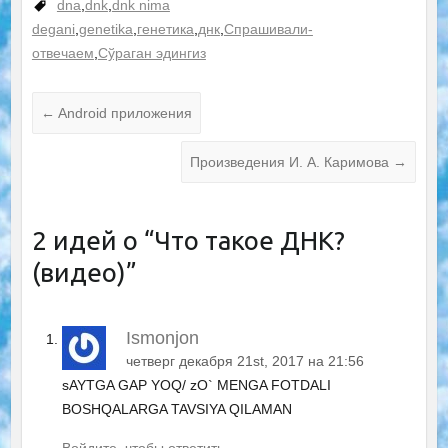
dna
,
dnk
,
dnk nima
degani
,
genetika
,
генетика
,
днк
,
Спрашивали-
отвечаем
,
Сўраган эдингиз
←
Android приложения
Произведения И. А. Каримова
→
2 идей о “
Что такое ДНК?
(видео)
”
Ismonjon
четверг декабря 21st, 2017 на 21:56
sAYTGA GAP YOQ/ zO` MENGA FOTDALI
BOSHQALARGA TAVSIYA QILAMAN