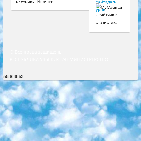
источник: idum.uz
© Все права защищены
РЕСПУБЛИКА УЗБЕКИСТАН МИНИСТРЕРСТВО ДОШКОЛЬНОГО И ШКОЛЬНОГО ОБРАЗОВАНИЯ КОМАНДА в общеобразовательных учреждениях в 2023-2024 учебном году организация и проведение итоговой государственной аттестации обучающихся о Министра дошкольного и школьного образования Республики Узбекистан от 4 марта 2008 года (постановлением Минюста от 20 марта 2008 года № 1778 государственной регистрации) «Итоговое состояние учащихся общего среднего образования на основании положения об утверждении положения об аттестации общего среднего образования выпускной экзамен студентов в образовательных учреждениях в 2023-2024 учебном году В целях организации и прохождения аттестации приказываю: 1. Следующее: перечень предметов, по которым будет проводиться итоговая государственная аттестация и экзамен формы перевода согласно приложению 1; сертификаты международного образца, оценивающие уровень владения иностранными языками перечень согласно приложению 2; 2. Педагогический при специализированных образовательных учреждениях. научно-практический центр квалификации и международной оценки (Д.Давидова) 2024 г. До 25 марта: задания по предметам, по которым будет проводиться итоговая аттестация разработка и утверждение технических условий; итоговая аттестация на основании разработанного предметного задания разработка вопросов по предметам (устно и письменно), экзамен передача; общеобразовательные средние школы и специальные учебные заведения учащиеся выпускных классов школ и интернатов в агентской системе подготовка базы данных экзаменационных материалов и критериев оценки; перевод базы экзаменационных материалов на все языки обучения подать в Республиканский образовательный центр для изготовления; варианты экзаменов на основе разработанных контрольных материалов пусть будут поставлены задачи формирования. 3. Республиканский образовательный центр (Ш.Худайкулов) до 5 апреля 2024 года. до: база данных предоставленных экзаменационных материалов на все языки обучения перевод и экспертиза; для слепых, слабовидящих, глухих, слабослышащих и умственно отсталых детей учащиеся выпускных классов специализированных школ и школ-интернатов база данных экзаменационных материалов на всех преподаваемых языках подготовка критериев оценки; специализированные школы для умственно отсталых детей и технологии для учащихся выпускных классов школ-интернатов разработка соответствующих рекомендаций и критериев проведения ЕГЭ по естествознанию давать задания. 4. Педагогический при специализированных образовательных учреждениях. Научно-практический центр навыков и международной оценки (Д.Давидова), Республика образовательный центр (Худайкулов Ш.) итоговый государственный аттестационный экзамен ориентирован на творческое и логическое мышление при подготовке базы материалов учитывать введение заданий. 5. Следует отметить, что: сертификат государственного образца о знании общеобразовательного предмета и как минимум национальный уровень B1 по предметам на иностранных языках, указанным в Приложении 2. или международно признанный сертификат эквивалентного уровня студенты, изучающие определенный предмет, освобождаются от экзамена; по соответствующим предметам запланирована итоговая государственная аттестация за день до дня, путем жеребьевки Рабочей группой (в письменной форме по предметам, проводимым в форме) из числа сформированных вариантов выбрано 2 варианта; 2 выбранных варианта экзамена анонсированы на официальном сайте министерства и все выпускники по всей стране на основе этих вариантов проводит итоговую государственную аттестацию. 6. Государственное образование учащихся средних общеобразовательных учреждений. знания в соответствии с квалификационными требованиями, которые необходимо приобрести на основании стандартов итоговый (выпускной) контроль для 9 и 11 классов в целях тестирования Экзамены (далее – экзамены) состоят из предметов, перечисленных в приложении 1. будет сделано. 7. Экзамены пройдут с 26 мая по 15 июня 2024 г. (кроме науки физического воспитания). 8. Физическая для учащихся 9 классов общесредних образовательных учреждений. Экзамены по предмету «Образование, квалификация медицина» 1-6 мая 2024 года. сотрудники перевести под присмотр (с отклонениями в физическом или умственном развитии) специализированная школа для детей, школы-интернаты и со сколиозом школы-интернаты санаторного типа для больных детей исключены). 9. Он был слепым, слабовидящим и имел нарушения опорно-двигательного аппарата. экзамены в специализированных школах и интернатах для детей должны проводиться исходя из требований, предъявляемых к общеобразовательным учреждениям (физкультура кроме науки). 10. Специализированная школа для глухих и слабослышащих детей. и экзамены в интернатах и быть реализован в виде письменного теста по математике. 11. Специальность для умственно отсталых детей. Для 9 класса Родной язык и литературное письмо Государственный язык (язык обучения – узбекский). для неклассов) написано Математическое письмо Письменная/устная история Узбекистана Физическое воспитание практично Итоговый контроль Для 11 класса Написание родного языка и литературы (эссе) Математическое письмо Узбекский язык (обучение на узбекском языке) не посещающее общее среднее образование для учреждений)/Образовательное учреждение выбор письменный и устный Иностранный язык письменный/устный Письменная/устная история Узбекистана *По выбору студента:  Химия  Физика  Основы государственного права  География 10 бесплатных образовательных ресурсов - Мы составили подборку онлайн-проектов с интерактивными упражнениями, видеолекциями и статьями. Они помогут вам обрести новые и освежить старые знания бесплатно. 1. «ИНТУИТ» Старейшая образовательная площадка Рунета. Здесь вы найдёте сотни текстовых и видеокурсов на десятки различных тем — от программирования до психологии. Многие курсы подготовлены российскими университетами и крупными международными компаниями вроде Intel и Microsoft. Самостоятельное обучение бесплатное, но желающие могут оплатить услуги персональных наставников. 2. «Смартия» знакомит с актуальными профессиями и подсказывает, как им обучаться. Выбрав заинтересовавшую вас специальность — SMM-специалист, фотограф, веб-дизайнер или другую, — увидите список необходимых для неё умений. Чтобы вы могли освоить их самостоятельно, для каждого умения площадка отображает подборку ссылок на учебные материалы. Хотя «Смартия» ориентируется на русскоязычную аудиторию, часть контента всё же доступна только на английском. 3. «Лекторий Физтеха» Проект Московского физико-технического института (Физтеха). С его помощью вы можете смотреть онлайн серии лекций, записанные на видео в этом вузе. В числе доступных предметов — физика, биология, химия, информационные технологии и другие. К некоторым лекциям администрация ресурса прилагает готовые конспекты, которые можно скачивать в PDF-формате. 4. ITMOcourses Онлайн-площадка Санкт-Петербургского национального исследовательского университета информационных технологий, механики и оптики (ИТМО). Ресурс предоставляет свободный доступ к курсам, разработанным в этом вузе. Каталог материалов разбит на четыре категории: «Оптические системы и технологии», «Приборостроение и робототехника», «Информационные технологии» и «Биотехнологии». Курсы состоят из видеолекций, интерактивных демонстраций и заданий. 5. «КиберЛенинка» Электронная научная библиотека открытого доступа. Каталог площадки регулярно обрастает текстами статей из различных научных изданий. Сгруппированные по журналам и рубрикам публикации можно читать онлайн или скачивать целиком в PDF-формате. Проект нацелен на популяризацию науки за счёт открытого доступа к качественной информации. 6. «ПостНаука» На этом ресурсе публикуют подборки видеолекций, составленные экспертами из разных отраслей и объединённые общими темами. Среди них, к примеру, есть серии «Биоинформатика и геномика», «Культура средневековой Скандинавии» и Cinema Studies о теории кино. Каждая подборка лекций — логически связанная история, рассказанная экспертом от первого лица. Кроме того, на сайте появляются научно-образовательные статьи и тесты на разные темы. 7. «Newочём» Команда проекта «Newочём» отбирает самые интересные тексты из англоязычных СМИ и переводит те из них, за которые голосуют участники сообщества «ВКонтакте». По большей части это научно-популярные статьи. Редакторы придумывают лишь заголовки, в остальном содержание переводов соответствует оригиналам. Полные тексты можно читать прямо в социальной сети. 8. InternetUrok Онлайн-база материалов по основным дисциплинам школьной программы. Информация на сайте структурирована по классам, предметам и темам (урокам). Каждый урок состоит из видеолекций и конспектов. Есть также интерактивные тренажёры и тесты для закрепления пройденного материала. Даже если вы давно окончили школу, возможность повторить программу старших классов всегда может пригодиться. 9. Edutainme Ещё один ресурс об образовании. В отличие от Newtonew, как мне кажется, Edutainme больше ориентируется на представителей индустрии: педагогов, предпринимателей, разработчиков образовательных проектов. Но и любой, кто просто стремится к саморазвитию, найдёт на сайте много полезного и интересного для себя. Например, информацию о новых курсах и образовательных сервисах. 10. Newtonew Онлайн-медиа об образовании и обучении в широком смысле. Авторы Newtonew пишут об инструментах, заведениях, тактиках и стратегиях, которые помогают учить других и получать новые знания самостоятельно. На этой площадке вы найдёте новости, обзоры, аналитические мате
55863853