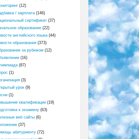
ониторинг
(12)
адбавка / зарплата
(146)
ациональный сертификат
(37)
ачальное образование
(22)
овости английского языка
(44)
овости образования
(373)
бразование за рубежом
(12)
бъявление
(16)
лимпиада
(87)
прос
(1)
рганизация
(3)
ткрытый урок
(9)
есни
(1)
овышение квалификации
(19)
одготовка к экзамену
(63)
олезные веб сайты
(6)
оложение
(37)
омощь абитуриенту
(72)