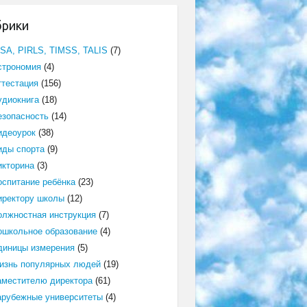
брики
ISA, PIRLS, TIMSS, TALIS
(7)
строномия
(4)
ттестация
(156)
удиокнига
(18)
езопасность
(14)
идеоурок
(38)
иды спорта
(9)
икторина
(3)
оспитание ребёнка
(23)
иректору школы
(12)
олжностная инструкция
(7)
ошкольное образование
(4)
диницы измерения
(5)
изнь популярных людей
(19)
аместителю директора
(61)
арубежные университеты
(4)