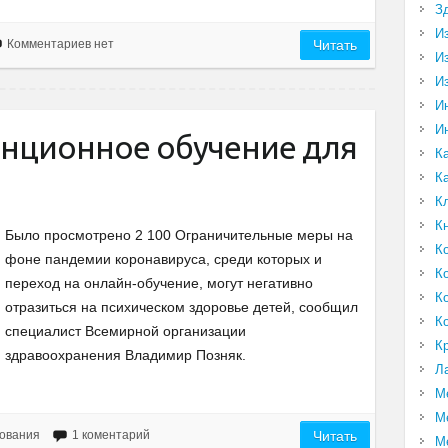
З
И
Комментариев нет
Читать
И
И
И
И
анционное обучение для
К
К
К
К
Было просмотрено 2 100 Ограничительные меры на
К
фоне пандемии коронавируса, среди которых и
К
переход на онлайн-обучение, могут негативно
К
отразиться на психическом здоровье детей, сообщил
К
специалист Всемирной организации
К
здравоохранения Владимир Позняк.
Л
М
М
ования
1 коментарий
Читать
М