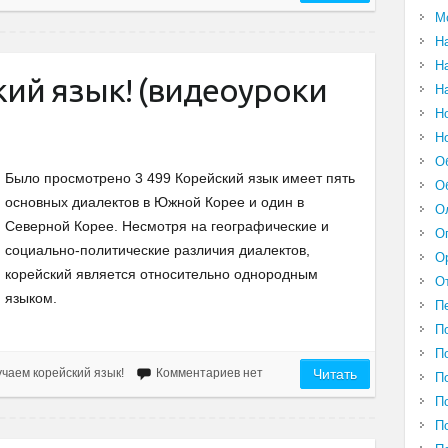
М
Н
Н
кий язык! (видеоуроки
Н
Н
Н
О
Было просмотрено 3 499 Корейский язык имеет пять
О
основных диалектов в Южной Корее и один в
О
Северной Корее. Несмотря на географические и
О
социально-политические различия диалектов,
О
корейский является относительно однородным
О
языком.
П
П
П
чаем корейский язык!
Комментариев нет
Читать
П
П
П