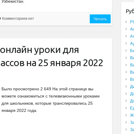
Узбекистан.
Ру
Комментариев нет
Читать
P
А
А
А
онлайн уроки для
Б
В
ассов на 25 января 2022
В
В
В
Д
Было просмотрено 2 649 На этой странице вы
Д
можете ознакомиться с телевизионными уроками
Д
для школьников, которые транслировались 25
Е
января 2022 года.
Ж
З
З