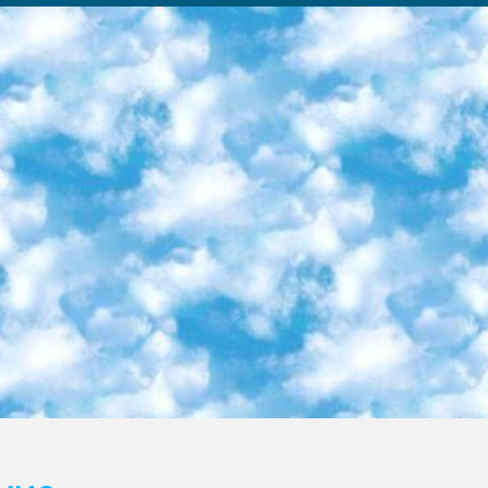
ка образовательный центр (Худайкулов Ш.) итоговый государственный аттестационный экзамен ориентирован на творческое и логическое мышление при подготовке базы материалов учитывать введение заданий. 5. Следует отметить, что: сертификат государственного образца о знании общеобразовательного предмета и как минимум национальный уровень B1 по предметам на иностранных языках, указанным в Приложении 2. или международно признанный сертификат эквивалентного уровня студенты, изучающие определенный предмет, освобождаются от экзамена; по соответствующим предметам запланирована итоговая государственная аттестация за день до дня, путем жеребьевки Рабочей группой (в письменной форме по предметам, проводимым в форме) из числа сформированных вариантов выбрано 2 варианта; 2 выбранных варианта экзамена анонсированы на официальном сайте министерства и все выпускники по всей стране на основе этих вариантов проводит итоговую государственную аттестацию. 6. Государственное образование учащихся средних общеобразовательных учреждений. знания в соответствии с квалификационными требованиями, которые необходимо приобрести на основании стандартов итоговый (выпускной) контроль для 9 и 11 классов в целях тестирования Экзамены (далее – экзамены) состоят из предметов, перечисленных в приложении 1. будет сделано. 7. Экзамены пройдут с 26 мая по 15 июня 2024 г. (кроме науки физического воспитания). 8. Физическая для учащихся 9 классов общесредних образовательных учреждений. Экзамены по предмету «Образование, квалификация медицина» 1-6 мая 2024 года. сотрудники перевести под присмотр (с отклонениями в физическом или умственном развитии) специализированная школа для детей, школы-интернаты и со сколиозом школы-интернаты санаторного типа для больных детей исключены). 9. Он был слепым, слабовидящим и имел нарушения опорно-двигательного аппарата. экзамены в специализированных школах и интернатах для детей должны проводиться исходя из требований, предъявляемых к общеобразовательным учреждениям (физкультура кроме науки). 10. Специализированная школа для глухих и слабослышащих детей. и экзамены в интернатах и быть реализован в виде письменного теста по математике. 11. Специальность для умственно отсталых детей. Для 9 класса Родной язык и литературное письмо Государственный язык (язык обучения – узбекский). для неклассов) написано Математическое письмо Письменная/устная история Узбекистана Физическое воспитание практично Итоговый контроль Для 11 класса Написание родного языка и литературы (эссе) Математическое письмо Узбекский язык (обучение на узбекском языке) не посещающее общее среднее образование для учреждений)/Образовательное учреждение выбор письменный и устный Иностранный язык письменный/устный Письменная/устная история Узбекистана *По выбору студента:  Химия  Физика  Основы государственного права  География 10 бесплатных образовательных ресурсов - Мы составили подборку онлайн-проектов с интерактивными упражнениями, видеолекциями и статьями. Они помогут вам обрести новые и освежить старые знания бесплатно. 1. «ИНТУИТ» Старейшая образовательная площадка Рунета. Здесь вы найдёте сотни текстовых и видеокурсов на десятки различных тем — от программирования до психологии. Многие курсы подготовлены российскими университетами и крупными международными компаниями вроде Intel и Microsoft. Самостоятельное обучение бесплатное, но желающие могут оплатить услуги персональных наставников. 2. «Смартия» знакомит с актуальными профессиями и подсказывает, как им обучаться. Выбрав заинтересовавшую вас специальность — SMM-специалист, фотограф, веб-дизайнер или другую, — увидите список необходимых для неё умений. Чтобы вы могли освоить их самостоятельно, для каждого умения площадка отображает подборку ссылок на учебные материалы. Хотя «Смартия» ориентируется на русскоязычную аудиторию, часть контента всё же доступна только на английском. 3. «Лекторий Физтеха» Проект Московского физико-технического института (Физтеха). С его помощью вы можете смотреть онлайн серии лекций, записанные на видео в этом вузе. В числе доступных предметов — физика, биология, химия, информационные технологии и другие. К некоторым лекциям администрация ресурса прилагает готовые конспекты, которые можно скачивать в PDF-формате. 4. ITMOcourses Онлайн-площадка Санкт-Петербургского национального исследовательского университета информационных технологий, механики и оптики (ИТМО). Ресурс предоставляет свободный доступ к курсам, разработанным в этом вузе. Каталог материалов разбит на четыре категории: «Оптические системы и технологии», «Приборостроение и робототехника», «Информационные технологии» и «Биотехнологии». Курсы состоят из видеолекций, интерактивных демонстраций и заданий. 5. «КиберЛенинка» Электронная научная библиот