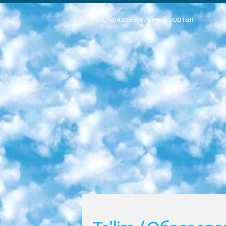
Образовательный портал
РЕСПУБЛИКА УЗБЕКИСТАН МИНИСТРЕРСТВО ДОШКОЛЬНОГО И ШКОЛЬНОГО ОБРАЗОВАНИЯ КОМАНДА в общеобразовательных учреждениях в 2023-2024 учебном году организация и проведение итоговой государственной аттестации обучающихся о Министра дошкольного и школьного образования Республики Узбекистан от 4 марта 2008 года (постановлением Минюста от 20 марта 2008 года № 1778 государственной регистрации) «Итоговое состояние учащихся общего среднего образования на основании положения об утверждении положения об аттестации общего среднего образования выпускной экзамен студентов в образовательных учреждениях в 2023-2024 учебном году В целях организации и прохождения аттестации приказываю: 1. Следующее: перечень предметов, по которым будет проводиться итоговая государственная аттестация и экзамен формы перевода согласно приложению 1; сертификаты международного образца, оценивающие уровень владения иностранными языками перечень согласно приложению 2; 2. Педагогический при специализированных образовательных учреждениях. научно-практический центр квалификации и международной оценки (Д.Давидова) 2024 г. До 25 марта: задания по предметам, по которым будет проводиться итоговая аттестация разработка и утверждение технических условий; итоговая аттестация на основании разработанного предметного задания разработка вопросов по предметам (устно и письменно), экзамен передача; общеобразовательные средние школы и специальные учебные заведения учащиеся выпускных классов школ и интернатов в агентской системе подготовка базы данных экзаменационных материалов и критериев оценки; перевод базы экзаменационных материалов на все языки обучения подать в Республиканский образовательный центр для изготовления; варианты экзаменов на основе разработанных контрольных материалов пусть будут поставлены задачи формирования. 3. Республиканский образовательный центр (Ш.Худайкулов) до 5 апреля 2024 года. до: база данных предоставленных экзаменационных материалов на все языки обучения перевод и экспертиза; для слепых, слабовидящих, глухих, слабослышащих и умственно отсталых детей учащиеся выпускных классов специализированных школ и школ-интернатов база данных экзаменационных материалов на всех преподаваемых языках подготовка критериев оценки; специализированные школы для умственно отсталых детей и технологии для учащихся выпускных классов школ-интернатов разработка соответствующих рекомендаций и критериев проведения ЕГЭ по естествознанию давать задания. 4. Педагогический при специализированных образовательных учреждениях. Научно-практический центр навыков и международной оценки (Д.Давидова), Республи