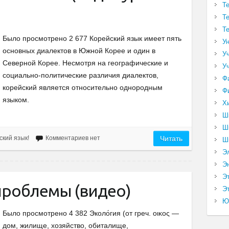
Т
Т
Т
Было просмотрено 2 677 Корейский язык имеет пять
У
основных диалектов в Южной Корее и один в
У
Северной Корее. Несмотря на географические и
У
социально-политические различия диалектов,
Ф
корейский является относительно однородным
Ф
языком.
Х
Ш
Ш
ский язык!
Комментариев нет
Читать
Ш
Э
Э
Э
проблемы (видео)
Эт
Ю
Было просмотрено 4 382 Эколо́гия (от греч. οικος —
дом, жилище, хозяйство, обиталище,