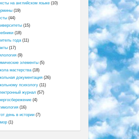
ексты на английском языке
(10)
ермины
(19)
есты
(44)
ниверситеты
(15)
чебники
(18)
читель года
(11)
акты
(17)
илология
(9)
имические элементы
(5)
кола мастерства
(18)
кольная документация
(26)
кольному психологу
(11)
лектронный журнал
(57)
нергосбережение
(4)
тимология
(16)
от день в истории
(7)
мор
(1)