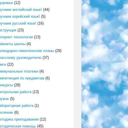
доровье
(12)
зучаем английский язык!
(44)
зучаем корейский язык!
(5)
зучаем русский язык!
(16)
нструкция
(23)
нтернет технологии
(13)
абинеты школы
(4)
алендарно-тематические планы
(29)
лассному руководителю
(37)
ниги
(22)
оммунальные платежи
(4)
омпетенция по предметам
(6)
онкурсы
(28)
онтрольная работа
(13)
ружок
(5)
абораторная работа
(1)
есячник
(6)
етодика преподавания
(12)
етодическая помощь
(45)