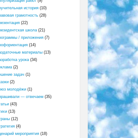
опуляризация работ
(9)
оучительная история
(10)
равовая грамотность
(28)
резентация
(22)
резидентская школа
(21)
рограммы / приложения
(7)
рофориентация
(14)
аздаточные материалы
(13)
азработка урока
(34)
еклама
(2)
ешение задач
(1)
казки
(2)
оюз молодёжи
(1)
прашивали — отвечаем
(35)
татьи
(43)
тихи
(13)
траны
(12)
тратегия
(4)
ценарий мероприятия
(18)