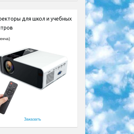
оекторы для школ и учебных
нтров
екча)
Заказать