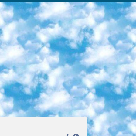
ека открытого доступа. Каталог площадки регулярно обрастает текстами статей из различных научных изданий. Сгруппированные по журналам и рубрикам публикации можно читать онлайн или скачивать целиком в PDF-формате. Проект нацелен на популяризацию науки за счёт открытого доступа к качественной информации. 6. «ПостНаука» На этом ресурсе публикуют подборки видеолекций, составленные экспертами из разных отраслей и объединённые общими темами. Среди них, к примеру, есть серии «Биоинформатика и геномика», «Культура средневековой Скандинавии» и Cinema Studies о теории кино. Каждая подборка лекций — логически связанная история, рассказанная экспертом от первого лица. Кроме того, на сайте появляются научно-образовательные статьи и тесты на разные темы. 7. «Newочём» Команда проекта «Newочём» отбирает самые интересные тексты из англоязычных СМИ и переводит те из них, за которые голосуют участники сообщества «ВКонтакте». По большей части это научно-популярные статьи. Редакторы придумывают лишь заголовки, в остальном содержание переводов соответствует оригиналам. Полные тексты можно читать прямо в социальной сети. 8. InternetUrok Онлайн-база материалов по основным дисциплинам школьной программы. Информация на сайте структурирована по классам, предметам и темам (урокам). Каждый урок состоит из видеолекций и конспектов. Есть также интерактивные тренажёры и тесты для закрепления пройденного материала. Даже если вы давно окончили школу, возможность повторить программу старших классов всегда может пригодиться. 9. Edutainme Ещё один ресурс об образовании. В отличие от Newtonew, как мне кажется, Edutainme больше ориентируется на представителей индустрии: педагогов, предпринимателей, разработчиков образовательных проектов. Но и любой, кто просто стремится к саморазвитию, найдёт на сайте много полезного и интересного для себя. Например, информацию о новых курсах и образовательных сервисах. 10. Newtonew Онлайн-медиа об образовании и обучении в широком смысле. Авторы Newtonew пишут об инструментах, заведениях, тактиках и стратегиях, которые помогают учить других и получать новые знания самостоятельно. На этой площадке вы найдёте новости, обзоры, аналитические мат