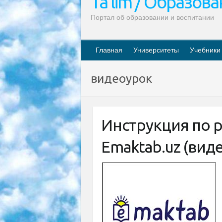
Ta’lim / Образов
Портал об образовании и воспитании
Главная
Университеты
Учебники
видеоурок
Инструкция по 
Emaktab.uz (видео