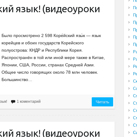
П
кий язык! (видеоуроки
П
П
П
П
Было просмотрено 2 598 Коре́йский язы́к — язык
П
корейцев и обоих государств Корейского
П
полуострова: КНДР и Республики Корея.
Р
Распространён в той или иной мере также в Китае,
Р
Японии, США, России, странах Средней Азии.
Р
Общее число говорящих около 78 млн человек.
Р
Большинство…
С
С
С
зык!
1 коментарий
Читать
С
С
С
С
кий язык! (видеоуроки
С