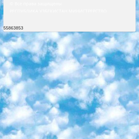
© Все права защищены
РЕСПУБЛИКА УЗБЕКИСТАН МИНИСТРЕРСТВО ДОШКОЛЬНОГО И ШКОЛЬНОГО ОБРАЗОВАНИЯ КОМАНДА в общеобразовательных учреждениях в 2023-2024 учебном году организация и проведение итоговой государственной аттестации обучающихся о Министра дошкольного и школьного образования Республики Узбекистан от 4 марта 2008 года (постановлением Минюста от 20 марта 2008 года № 1778 государственной регистрации) «Итоговое состояние учащихся общего среднего образования на основании положения об утверждении положения об аттестации общего среднего образования выпускной экзамен студентов в образовательных учреждениях в 2023-2024 учебном году В целях организации и прохождения аттестации приказываю: 1. Следующее: перечень предметов, по которым будет проводиться итоговая государственная аттестация и экзамен формы перевода согласно приложению 1; сертификаты международного образца, оценивающие уровень владения иностранными языками перечень согласно приложению 2; 2. Педагогический при специализированных образовательных учреждениях. научно-практический центр квалификации и международной оценки (Д.Давидова) 2024 г. До 25 марта: задания по предметам, по которым будет проводиться итоговая аттестация разработка и утверждение технических условий; итоговая аттестация на основании разработанного предметного задания разработка вопросов по предметам (устно и письменно), экзамен передача; общеобразовательные средние школы и специальные учебные заведения учащиеся выпускных классов школ и интернатов в агентской системе подготовка базы данных экзаменационных материалов и критериев оценки; перевод базы экзаменационных материалов на все языки обучения подать в Республиканский образовательный центр для изготовления; варианты экзаменов на основе разработанных контрольных материалов пусть будут поставлены задачи формирования. 3. Республиканский образовательный центр (Ш.Худайкулов) до 5 апреля 2024 года. до: база данных предоставленных экзаменационных материалов на все языки обучения перевод и экспертиза; для слепых, слабовидящих, глухих, слабослышащих и умственно отсталых детей учащиеся выпускных классов специализированных школ и школ-интернатов база данных экзаменационных материалов на всех преподаваемых языках подготовка критериев оценки; специализированные школы для умственно отсталых детей и технологии для учащихся выпускных классов школ-интернатов разработка соответствующих рекомендаций и критериев проведения ЕГЭ по естествознанию давать задания. 4. Педагогический при специализированных образовательных учреждениях. Научно-практический центр навыков и международной оценки (Д.Давидова), Республика образовательный центр (Худайкулов Ш.) итоговый государственный аттестационный экзамен ориентирован на творческое и логическое мышление при подготовке базы материалов учитывать введение заданий. 5. Следует отметить, что: сертификат государственного образца о знании общеобразовательного предмета и как минимум национальный уровень B1 по предметам на иностранных языках, указанным в Приложении 2. или международно признанный сертификат эквивалентного уровня студенты, изучающие определенный предмет, освобождаются от экзамена; по соответствующим предметам запланирована итоговая государственная аттестация за день до дня, путем жеребьевки Рабочей группой (в письменной форме по предметам, проводимым в форме) из числа сформированных вариантов выбрано 2 варианта; 2 выбранных варианта экзамена анонсированы на официальном сайте министерства и все выпускники по всей стране на основе этих вариантов проводит итоговую государственную аттестацию. 6. Государственное образование учащихся средних общеобразовательных учреждений. знания в соответствии с квалификационными требованиями, которые необходимо приобрести на основании стандартов итоговый (выпускной) контроль для 9 и 11 классов в целях тестирования Экзамены (далее – экзамены) состоят из предметов, перечисленных в приложении 1. будет сделано. 7. Экзамены пройдут с 26 мая по 15 июня 2024 г. (кроме науки физического воспитания). 8. Физическая для учащихся 9 классов общесредних образовательных учреждений. Экзамены по предмету «Образование, квалификация медицина» 1-6 мая 2024 года. сотрудники перевести под присмотр (с отклонениями в физическом или умственном развитии) специализированная школа для детей, школы-интернаты и со сколиозом школы-интернаты санаторного типа для больных детей исключены). 9. Он был слепым, слабовидящим и имел нарушения опорно-двигательного аппарата. экзамены в специализированных школах и интернатах для детей должны проводиться исходя из требований, предъявляемых к общеобразовательным учреждениям (физкультура кроме науки). 10. Специализированная школа для глухих и слабослышащих детей. и экзамены в интернатах и быть реализован в виде письменного теста по математике. 11. Специальность для умственно отсталых детей. Для 9 класса Родной язык и литературное письмо Государственный язык (язык обучения – узбекский). для неклассов) написано Математическое письмо Письменная/устная история Узбекистана Физическое воспитание практично Итоговый контроль Для 11 класса Написание родного языка и литературы (эссе) Математическое письмо Узбекский язык (обучение на узбекском языке) не посещающее общее среднее образование для учреждений)/Образовательное учреждение выбор письменный и устный Иностранный язык письменный/устный Письменная/устная история Узбекистана *По выбору студента:  Химия  Физика  Основы государственного права  География 10 бесплатных образовательных ресурсов - Мы составили подборку онлайн-проектов с интерактивными упражнениями, видеолекциями и статьями. Они помогут вам обрести новые и освежить старые знания бесплатно. 1. «ИНТУИТ» Старейшая образовательная площадка Рунета. Здесь вы найдёте сотни текстовых и видеокурсов на десятки различных тем — от программирования до психологии. Многие курсы подготовлены российскими университетами и крупными международными компаниями вроде Intel и Microsoft. Самостоятельное обучение бесплатное, но желающие могут оплатить услуги персональных наставников. 2. «Смартия» знакомит с актуальными профессиями и подсказывает, как им обучаться. Выбрав заинтересовавшую вас специальность — SMM-специалист, фотограф, веб-дизайнер или другую, — увидите список необходимых для неё умений. Чтобы вы могли освоить их самостоятельно, для каждого умения площадка отображает подборку ссылок на учебные материалы. Хотя «Смартия» ориентируется на русскоязычную аудиторию, часть контента всё же доступна только на английском. 3. «Лекторий Физтеха» Проект Московского физико-технического института (Физтеха). С его помощью вы можете смотреть онлайн серии лекций, записанные на видео в этом вузе. В числе доступных предметов — физика, биология, химия, информационные технологии и другие. К некоторым лекциям администрация ресурса прилагает готовые конспекты, которые можно скачивать в PDF-формате. 4. ITMOcourses Онлайн-площадка Санкт-Петербургского национального исследовательского университета информационных технологий, механики и оптики (ИТМО). Ресурс предоставляет свободный доступ к курсам, разработанным в этом вузе. Каталог материалов разбит на четыре категории: «Оптические системы и технологии», «Приборостроение и робототехника», «Информационные технологии» и «Биотехнологии». Курсы состоят из видеолекций, интерактивных демонстраций и заданий. 5. «КиберЛенинка» Электронная научная библиотека открытого доступа. Каталог площадки регулярно обрастает текстами статей из различных научных изданий. Сгруппированные по журналам и рубрикам публикации можно читать онлайн или скачивать целиком в PDF-формате. Проект нацелен на популяризацию науки за счёт открытого доступа к качественной информации. 6. «ПостНаука» На этом ресурсе публикуют подборки видеолекций, составленные экспертами из разных отраслей и объединённые общими темами. Среди них, к примеру, есть серии «Биоинформатика и геномика», «Культура средневековой Скандинавии» и Cinema Studies о теории кино. Каждая подборка лекций — логически связанная история, рассказанная экспертом от первого лица. Кроме того, на сайте появляются научно-образовательные статьи и тесты на разные темы. 7. «Newочём» Команда проекта «Newочём» отбирает самые интересные тексты из англоязычных СМИ и переводит те из них, за которые голосуют участники сообщества «ВКонтакте». По большей части это научно-популярные статьи. Редакторы придумывают лишь заголовки, в остальном содержание переводов соответствует оригиналам. Полные тексты можно читать прямо в социальной сети. 8. InternetUrok Онлайн-база материалов по основным дисциплинам школьной программы. Информация на сайте структурирована по классам, предметам и темам (урокам). Каждый урок состоит из видеолекций и конспектов. Есть также интерактивные тренажёры и тесты для закрепления пройденного материала. Даже если вы давно окончили школу, возможность повторить программу старших классов всегда может пригодиться. 9. Edutainme Ещё один ресурс об образовании. В отличие от Newtonew, как мне кажется, Edutainme больше ориентируется на представителей индустрии: педагогов, предпринимателей, разработчиков образовательных проектов. Но и любой, кто просто стремится к саморазвитию, найдёт на сайте много полезного и интересного для себя. Например, информацию о новых курсах и образовательных сервисах. 10. Newtonew Онлайн-медиа об образовании и обучении в широком смысле. Авторы Newtonew пишут об инструментах, заведениях, тактиках и стратегиях, которые помогают учить других и получать новые знания самостоятельно. На этой площадке вы найдёте новости, обзоры, аналитические мате
55863853