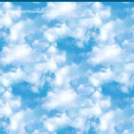
Образовательный портал
РЕСПУБЛИКА УЗБЕКИСТАН МИНИСТРЕРСТВО ДОШКОЛЬНОГО И ШКОЛЬНОГО ОБРАЗОВАНИЯ КОМАНДА в общеобразовательных учреждениях в 2023-2024 учебном году организация и проведение итоговой государственной аттестации обучающихся о Министра дошкольного и школьного образования Республики Узбекистан от 4 марта 2008 года (постановлением Минюста от 20 марта 2008 года № 1778 государственной регистрации) «Итоговое состояние учащихся общего среднего образования на основании положения об утверждении положения об аттестации общего среднего образования выпускной экзамен студентов в образовательных учреждениях в 2023-2024 учебном году В целях организации и прохождения аттестации приказываю: 1. Следующее: перечень предметов, по которым будет проводиться итоговая государственная аттестация и экзамен формы перевода согласно приложению 1; сертификаты международного образца, оценивающие уровень владения иностранными языками перечень согласно приложению 2; 2. Педагогический при специализированных образовательных учреждениях. научно-практический центр квалификации и международной оценки (Д.Давидова) 2024 г. До 25 марта: задания по предметам, по которым будет проводиться итоговая аттестация разработка и утверждение технических условий; итоговая аттестация на основании разработанного предметного задания разработка вопросов по предметам (устно и письменно), экзамен передача; общеобразовательные средние школы и специальные учебные заведения учащиеся выпускных классов школ и интернатов в агентской системе подготовка базы данных экзаменационных материалов и критериев оценки; перевод базы экзаменационных материалов на все языки обучения подать в Республиканский образовательный центр для изготовления; варианты экзаменов на основе разработанных контрольных материалов пусть будут поставлены задачи формирования. 3. Республиканский образовательный центр (Ш.Худайкулов) до 5 апреля 2024 года. до: база данных предоставленных экзаменационных материалов на все языки обучения перевод и экспертиза; для слепых, слабовидящих, глухих, слабослышащих и умственно отсталых детей учащиеся выпускных классов специализированных школ и школ-интернатов база данных экзаменационных материалов на всех преподаваемых языках подготовка критериев оценки; специализированные школы для умственно отсталых детей и технологии для учащихся выпускных классов школ-интернатов разработка соответствующих рекомендаций и критериев проведения ЕГЭ по естествознанию давать задания. 4. Педагогический при специализированных образовательных учреждениях. Научно-практический центр навыков и международной оценки (Д.Давидова), Республика образовательный центр (Худайкулов Ш.) итоговый государственный аттестационный экзамен ориентирован на творческое и логическое мышление при подготовке базы материалов учитывать введение заданий. 5. Следует отметить, что: сертификат государственного образца о знании общеобразовательного предмета и как минимум национальный уровень B1 по предметам на иностранных языках, указанным в Приложении 2. или международно признанный сертификат эквивалентного уровня студенты, изучающие определенный предмет, освобождаются от экзамена; по соответствующим предметам запланирована итоговая государственная аттестация за день до дня, путем жеребьевки Рабочей группой (в письменной форме по предметам, проводимым в форме) из числа сформированных вариантов выбрано 2 варианта; 2 выбранных варианта экзамена анонсированы на официальном сайте министерства и все выпускники по всей стране на основе этих вариантов проводит итоговую государственную аттестацию. 6. Государственное образование учащихся средних общеобразовательных учреждений. знания в соответствии с квалификационными требованиями, которые необходимо приобрести на основании стандартов итоговый (выпускной) контроль для 9 и 11 классов в целях тестирования Экзамены (далее – экзамены) состоят из предметов, перечисленных в приложении 1. будет сделано. 7. Экзамены пройдут с 26 мая по 15 июня 2024 г. (кроме науки физического воспитания). 8. Физическая для учащихся 9 классов общесредних образовательных учреждений. Экзамены по предмету «Образование, квалификация медицина» 1-6 мая 2024 года. сотрудники перевести под присмотр (с отклонениями в физическом или умственном развитии) специализированная школа для детей, школы-интернаты и со сколиозом школы-интернаты санаторного типа для больных детей исключены). 9. Он был слепым, слабовидящим и имел нарушения опорно-двигательного аппарата. экзамены в специализированных школах и интернатах для детей должны проводиться исходя из требований, предъявляемых к общеобразовательным учреждениям (физкультура кроме науки). 10. Специализированная школа для глухих и слабослышащих детей. и экзамены в интернатах и быть реализован в виде письменного теста по математике. 11. Специальность для умственно отсталых детей. Для 9 класса Родной язык и литературное письмо Государственный язык (язык обучения – узбекский). для неклассов) написано Математическое письмо Письменная/устная история Узбекистана Физическое воспитание практично Итоговый контроль Для 11 класса Написание родного языка и литературы (эссе) Математическое письмо Узбекский язык (обучение на узбекском языке) не посещающее общее среднее образование для учреждений)/Образовательное учреждение выбор письменный и устный Иностранный язык письменный/устный Письменная/устная история Узбекистана *По выбору студента:  Химия  Физика  Основы государственного права  География 10 бесплатных образовательных ресурсов - Мы составили подборку онлайн-проектов с интерактивными упражнениями, видеолекциями и статьями. Они помогут вам обрести новые и освежить старые знания бесплатно. 1. «ИНТУИТ» Старейшая образовательная площадка Рунета. Здесь вы найдёте сотни текстовых и видеокурсов на десятки различных тем — от программирования до психологии. Многие курсы подготовлены российскими университетами и крупными международными компаниями вроде Intel и Microsoft. Самостоятельное обучение бесплатное, но желающие могут оплатить услуги персональных наставников. 2. «Смартия» знакомит с актуальными профессиями и подсказывает, как им обучаться. Выбрав заинтересовавшую вас специальность — SMM-специалист, фотограф, веб-дизайнер или другую, — увидите список необходимых для неё умений. Чтобы вы могли освоить их самостоятельно, для каждого умения площадка отображает подборку ссылок на учебные материалы. Хотя «Смартия» ориентируется на русскоязычную аудиторию, часть контента всё же доступна только на английском. 3. «Лекторий Физтеха» Проект Московского физико-технического института (Физтеха). С его помощью вы можете смотреть онлайн серии лекций, записанные на видео в этом вузе. В числе доступных предметов — физика, биология, химия, информационные технологии и другие. К некоторым лекциям администрация ресурса прилагает готовые конспекты, которые можно скачивать в PDF-формате. 4. ITMOcourses Онлайн-площадка Санкт-Петербургского национального исследовательского университета информационных технологий, механики и оптики (ИТМО). Ресурс предоставляет свободный доступ к курсам, разработанным в этом вузе. Каталог материалов разбит на четыре категории: «Оптические системы и технологии», «Приборостроение и робототехника», «Информационные технологии» и «Биотехнологии». Курсы состоят из видеолекций, интерактивных демонстраций и заданий. 5. «КиберЛенинка» Электронная научная библиотека открытого доступа. Каталог площадки регулярно обрастает текстами статей из различных научных изданий. Сгруппированные по журналам и рубрикам публикации можно читать онлайн или скачивать целиком в PDF-формате. Проект нацелен на популяризацию науки за счёт открытого доступа к качественной информации. 6. «ПостНаука» На этом ресурсе публикуют подборки видеолекций, составленные экспертами из разных отраслей и объединённые общими темами. Среди них, к примеру, есть серии «Биоинформатика и геномика», «Культура средневековой Скандинавии» и Cinema Studies о теории кино. Каждая подборка лекций — логически связанная история, рассказанная экспертом от первого лица. Кроме того, на сайте появляются научно-образовательные статьи и тесты на разные темы. 7. «Newочём» Команда проекта «Newочём» отбирает самые интересные тексты из англоязычных СМИ и переводит те из них, за которые голосуют участники сообщества «ВКонтакте». По большей части это научно-популярные статьи. Редакторы придумывают лишь заголовки, в остальном содержание переводов соответствует оригиналам. Полные тексты можно читать прямо в социальной сети. 8. InternetUrok Онлайн-база материалов по основным дисциплинам школьной программы. Информация на сайте структурирована по классам, предметам и темам (урокам). Каждый урок состоит из видеолекций и конспектов. Есть также интерактивные тренажёры и тесты для закрепления пройденного материала. Даже если вы давно окончили школу, возможность повторить программу старших классов всегда может пригодиться. 9. Edutainme Ещё один ресурс об образовании. В отличие от Newtonew, как мне кажется, Edutainme больше ориентируется на представителей индустрии: педагогов, предпринимателей, разработчиков образовательных проектов. Но и любой, кто просто стремится к саморазвитию, найдёт на сайте много полезного и интересного для себя. Например, информацию о новых курсах и образовательных сервисах. 10. Newtonew Онлайн-медиа об образовании и обучении в широком смысле. Авторы Newtonew пишут об инструментах, заведениях, тактиках и стратегиях, которые помогают учить других и получать новые знания самостоятельно. На этой площадке вы найдёте новости, обзоры, аналитические мат