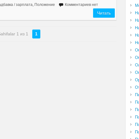
дбавка / зарплата
,
Положение
Комментариев нет
М
Н
Читать
Н
Н
ahifalar 1 из 1
1
Н
Н
О
О
О
О
О
О
П
П
П
П
П
П