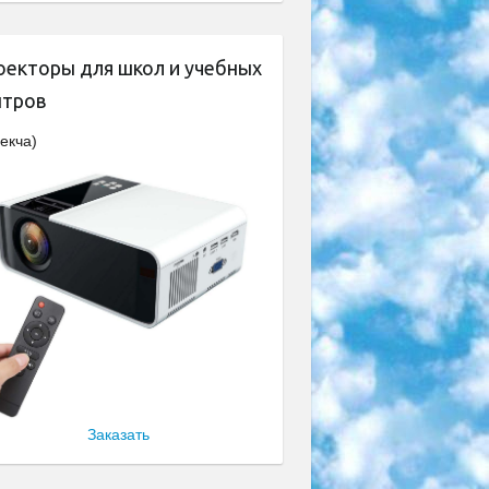
оекторы для школ и учебных
нтров
екча)
Заказать