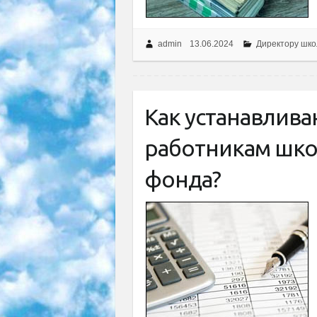
admin
13.06.2024
Директору шк
Как устанавлив
работникам шко
фонда?