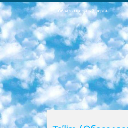
Образовательный портал
РЕСПУБЛИКА УЗБЕКИСТАН МИНИСТРЕРСТВО ДОШКОЛЬНОГО И ШКОЛЬНОГО ОБРАЗОВАНИЯ КОМАНДА в общеобразовательных учреждениях в 2023-2024 учебном году организация и проведение итоговой государственной аттестации обучающихся о Министра дошкольного и школьного образования Республики Узбекистан от 4 марта 2008 года (постановлением Минюста от 20 марта 2008 года № 1778 государственной регистрации) «Итоговое состояние учащихся общего среднего образования на основании положения об утверждении положения об аттестации общего среднего образования выпускной экзамен студентов в образовательных учреждениях в 2023-2024 учебном году В целях организации и прохождения аттестации приказываю: 1. Следующее: перечень предметов, по которым будет проводиться итоговая государственная аттестация и экзамен формы перевода согласно приложению 1; сертификаты международного образца, оценивающие уровень владения иностранными языками перечень согласно приложению 2; 2. Педагогический при специализированных образовательных учреждениях. научно-практический центр квалификации и международной оценки (Д.Давидова) 2024 г. До 25 марта: задания по предметам, по которым будет проводиться итоговая аттестация разработка и утверждение технических условий; итоговая аттестация на основании разработанного предметного задания разработка вопросов по предметам (устно и письменно), экзамен передача; общеобразовательные средние школы и специальные учебные заведения учащиеся выпускных классов школ и интернатов в агентской системе подготовка базы данных экзаменационных материалов и критериев оценки; перевод базы экзаменационных материалов на все языки обучения подать в Республиканский образовательный центр для изготовления; варианты экзаменов на основе разработанных контрольных материалов пусть будут поставлены задачи формирования. 3. Республиканский образовательный центр (Ш.Худайкулов) до 5 апреля 2024 года. до: база данных предоставленных экзаменационных материалов на все языки обучения перевод и экспертиза; для слепых, слабовидящих, глухих, слабослышащих и умственно отсталых детей учащиеся выпускных классов специализированных школ и школ-интернатов база данных экзаменационных материалов на всех преподаваемых языках подготовка критериев оценки; специализированные школы для умственно отсталых детей и технологии для учащихся выпускных классов школ-интернатов разработка соответствующих рекомендаций и критериев проведения ЕГЭ по естествознанию давать задания. 4. Педагогический при специализированных образовательных учреждениях. Научно-практический центр навыков и международной оценки (Д.Давидова), Республи