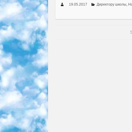
19.05.2017
Директору школы
,
На
S