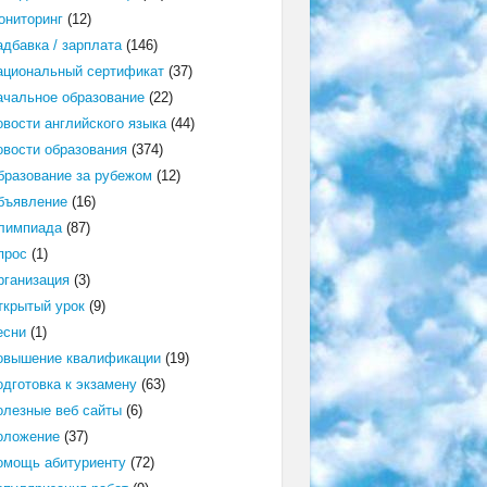
ониторинг
(12)
адбавка / зарплата
(146)
ациональный сертификат
(37)
ачальное образование
(22)
овости английского языка
(44)
овости образования
(374)
бразование за рубежом
(12)
бъявление
(16)
лимпиада
(87)
прос
(1)
рганизация
(3)
ткрытый урок
(9)
есни
(1)
овышение квалификации
(19)
одготовка к экзамену
(63)
олезные веб сайты
(6)
оложение
(37)
омощь абитуриенту
(72)