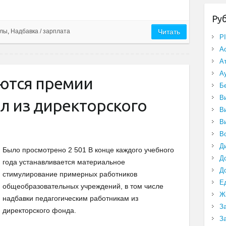
Ру
олы
,
Надбавка / зарплата
Читать
P
А
А
А
аются премии
Б
В
л из директорского
В
В
В
Д
Было просмотрено 2 501 В конце каждого учебного
Д
года устанавливается материальное
Д
стимулирование примерных работников
Е
общеобразовательных учреждений, в том числе
Ж
надбавки педагогическим работникам из
З
директорского фонда.
З