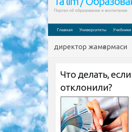
Ta’lim / Образов
Портал об образовании и воспитании
Главная
Университеты
Учебники
директор жамғармаси
Что делать, есл
отклонили?