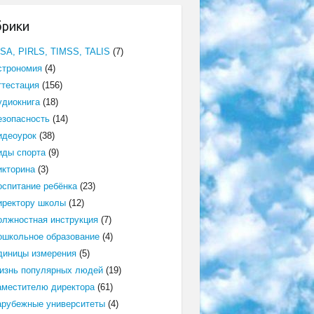
брики
ISA, PIRLS, TIMSS, TALIS
(7)
строномия
(4)
ттестация
(156)
удиокнига
(18)
езопасность
(14)
идеоурок
(38)
иды спорта
(9)
икторина
(3)
оспитание ребёнка
(23)
иректору школы
(12)
олжностная инструкция
(7)
ошкольное образование
(4)
диницы измерения
(5)
изнь популярных людей
(19)
аместителю директора
(61)
арубежные университеты
(4)