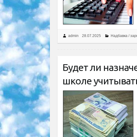
admin
28.07.2025
Надбавка / за
Будет ли назнач
школе учитывать