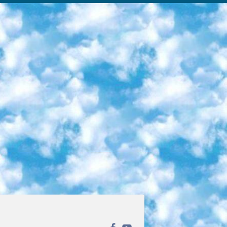
ека открытого доступа. Каталог площадки регулярно обрастает текстами статей из различных научных изданий. Сгруппированные по журналам и рубрикам публикации можно читать онлайн или скачивать целиком в PDF-формате. Проект нацелен на популяризацию науки за счёт открытого доступа к качественной информации. 6. «ПостНаука» На этом ресурсе публикуют подборки видеолекций, составленные экспертами из разных отраслей и объединённые общими темами. Среди них, к примеру, есть серии «Биоинформатика и геномика», «Культура средневековой Скандинавии» и Cinema Studies о теории кино. Каждая подборка лекций — логически связанная история, рассказанная экспертом от первого лица. Кроме того, на сайте появляются научно-образовательные статьи и тесты на разные темы. 7. «Newочём» Команда проекта «Newочём» отбирает самые интересные тексты из англоязычных СМИ и переводит те из них, за которые голосуют участники сообщества «ВКонтакте». По большей части это научно-популярные статьи. Редакторы придумывают лишь заголовки, в остальном содержание переводов соответствует оригиналам. Полные тексты можно читать прямо в социальной сети. 8. InternetUrok Онлайн-база материалов по основным дисциплинам школьной программы. Информация на сайте структурирована по классам, предметам и темам (урокам). Каждый урок состоит из видеолекций и конспектов. Есть также интерактивные тренажёры и тесты для закрепления пройденного материала. Даже если вы давно окончили школу, возможность повторить программу старших классов всегда может пригодиться. 9. Edutainme Ещё один ресурс об образовании. В отличие от Newtonew, как мне кажется, Edutainme больше ориентируется на представителей индустрии: педагогов, предпринимателей, разработчиков образовательных проектов. Но и любой, кто просто стремится к саморазвитию, найдёт на сайте много полезного и интересного для себя. Например, информацию о новых курсах и образовательных сервисах. 10. Newtonew Онлайн-медиа об образовании и обучении в широком смысле. Авторы Newtonew пишут об инструментах, заведениях, тактиках и стратегиях, которые помогают учить других и получать новые знания самостоятельно. На этой площадке вы найдёте новости, обзоры, аналитические мат