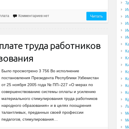
З
И
рплата
Комментариев нет
Читать
И
И
И
И
плате труда работников
К
К
зования
К
К
Было просмотрено 3 756 Во исполнение
К
постановления Президента Республики Узбекистан
К
от 25 ноября 2005 года № ПП–227 «О мерах по
К
совершенствованию системы оплаты и усилению
К
материального стимулирования труда работников
К
народного образования» и в целях поощрения
Л
талантливых, преданных своей профессии
М
педагогов, стимулирования…
М
М