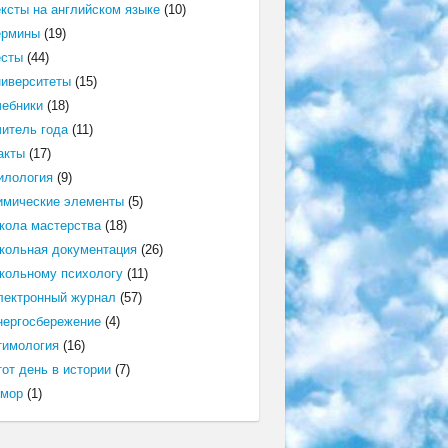
ексты на английском языке
(10)
ермины
(19)
есты
(44)
ниверситеты
(15)
чебники
(18)
читель года
(11)
акты
(17)
илология
(9)
имические элементы
(5)
кола мастерства
(18)
кольная документация
(26)
кольному психологу
(11)
лектронный журнал
(57)
нергосбережение
(4)
тимология
(16)
от день в истории
(7)
мор
(1)