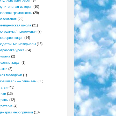
опуляризация работ
(9)
оучительная история
(10)
равовая грамотность
(29)
резентация
(22)
резидентская школа
(21)
рограммы / приложения
(7)
рофориентация
(14)
аздаточные материалы
(13)
азработка урока
(34)
еклама
(2)
ешение задач
(1)
казки
(2)
оюз молодёжи
(1)
прашивали — отвечаем
(35)
татьи
(43)
тихи
(13)
траны
(12)
тратегия
(4)
ценарий мероприятия
(18)