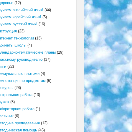
доровье
(12)
зучаем английский язык!
(44)
зучаем корейский язык!
(5)
зучаем русский язык!
(16)
нструкция
(23)
нтернет технологии
(13)
абинеты школы
(4)
алендарно-тематические планы
(29)
лассному руководителю
(37)
ниги
(22)
оммунальные платежи
(4)
омпетенция по предметам
(6)
онкурсы
(28)
онтрольная работа
(13)
ружок
(5)
абораторная работа
(1)
есячник
(6)
етодика преподавания
(12)
етодическая помощь
(45)