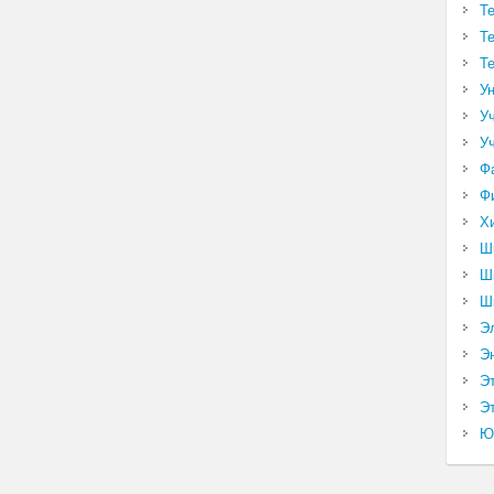
Т
Т
Т
У
У
У
Ф
Ф
Х
Ш
Ш
Ш
Э
Э
Э
Эт
Ю