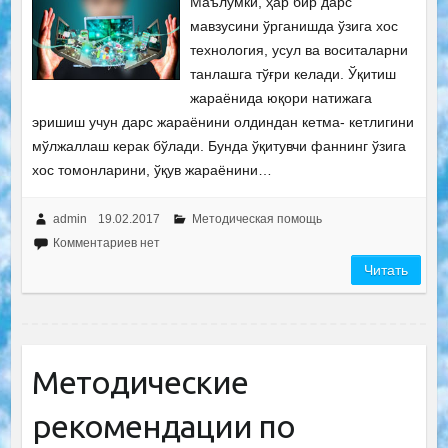
Маълумки, ҳар бир дарс
мавзусини ўрганишда ўзига хос
технология, усул ва воситаларни
танлашга тўғри келади. Ўқитиш
жараёнида юқори натижага
эришиш учун дарс жараёнини олдиндан кетма- кетлигини
мўлжаллаш керак бўлади. Бунда ўқитувчи фаннинг ўзига
хос томонларини, ўқув жараёнини…
admin
19.02.2017
Методическая помощь
Комментариев нет
Читать
Методические
рекомендации по