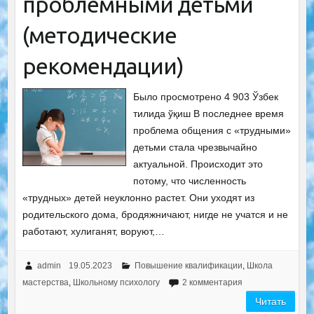
проблемными детьми
(методические
рекомендации)
Было просмотрено 4 903 Ўзбек
тилида ўқиш В последнее время
проблема общения с «трудными»
детьми стала чрезвычайно
актуальной. Происходит это
потому, что численность
«трудных» детей неуклонно растет. Они уходят из
родительского дома, бродяжничают, нигде не учатся и не
работают, хулиганят, воруют,…
admin
19.05.2023
Повышение квалификации
,
Школа
мастерства
,
Школьному психологу
2 комментария
Читать