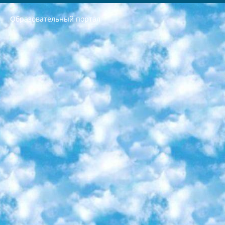
Образовательный портал
РЕСПУБЛИКА УЗБЕКИСТАН МИНИСТРЕРСТВО ДОШКОЛЬНОГО И ШКОЛЬНОГО ОБРАЗОВАНИЯ КОМАНДА в общеобразовательных учреждениях в 2023-2024 учебном году организация и проведение итоговой государственной аттестации обучающихся о Министра дошкольного и школьного образования Республики Узбекистан от 4 марта 2008 года (постановлением Минюста от 20 марта 2008 года № 1778 государственной регистрации) «Итоговое состояние учащихся общего среднего образования на основании положения об утверждении положения об аттестации общего среднего образования выпускной экзамен студентов в образовательных учреждениях в 2023-2024 учебном году В целях организации и прохождения аттестации приказываю: 1. Следующее: перечень предметов, по которым будет проводиться итоговая государственная аттестация и экзамен формы перевода согласно приложению 1; сертификаты международного образца, оценивающие уровень владения иностранными языками перечень согласно приложению 2; 2. Педагогический при специализированных образовательных учреждениях. научно-практический центр квалификации и международной оценки (Д.Давидова) 2024 г. До 25 марта: задания по предметам, по которым будет проводиться итоговая аттестация разработка и утверждение технических условий; итоговая аттестация на основании разработанного предметного задания разработка вопросов по предметам (устно и письменно), экзамен передача; общеобразовательные средние школы и специальные учебные заведения учащиеся выпускных классов школ и интернатов в агентской системе подготовка базы данных экзаменационных материалов и критериев оценки; перевод базы экзаменационных материалов на все языки обучения подать в Республиканский образовательный центр для изготовления; варианты экзаменов на основе разработанных контрольных материалов пусть будут поставлены задачи формирования. 3. Республиканский образовательный центр (Ш.Худайкулов) до 5 апреля 2024 года. до: база данных предоставленных экзаменационных материалов на все языки обучения перевод и экспертиза; для слепых, слабовидящих, глухих, слабослышащих и умственно отсталых детей учащиеся выпускных классов специализированных школ и школ-интернатов база данных экзаменационных материалов на всех преподаваемых языках подготовка критериев оценки; специализированные школы для умственно отсталых детей и технологии для учащихся выпускных классов школ-интернатов разработка соответствующих рекомендаций и критериев проведения ЕГЭ по естествознанию давать задания. 4. Педагогический при специализированных образовательных учреждениях. Научно-практический центр навыков и международной оценки (Д.Давидова), Республика образовательный центр (Худайкулов Ш.) итоговый государственный аттестационный экзамен ориентирован на творческое и логическое мышление при подготовке базы материалов учитывать введение заданий. 5. Следует отметить, что: сертификат государственного образца о знании общеобразовательного предмета и как минимум национальный уровень B1 по предметам на иностранных языках, указанным в Приложении 2. или международно признанный сертификат эквивалентного уровня студенты, изучающие определенный предмет, освобождаются от экзамена; по соответствующим предметам запланирована итоговая государственная аттестация за день до дня, путем жеребьевки Рабочей группой (в письменной форме по предметам, проводимым в форме) из числа сформированных вариантов выбрано 2 варианта; 2 выбранных варианта экзамена анонсированы на официальном сайте министерства и все выпускники по всей стране на основе этих вариантов проводит итоговую государственную аттестацию. 6. Государственное образование учащихся средних общеобразовательных учреждений. знания в соответствии с квалификационными требованиями, которые необходимо приобрести на основании стандартов итоговый (выпускной) контроль для 9 и 11 классов в целях тестирования Экзамены (далее – экзамены) состоят из предметов, перечисленных в приложении 1. будет сделано. 7. Экзамены пройдут с 26 мая по 15 июня 2024 г. (кроме науки физического воспитания). 8. Физическая для учащихся 9 классов общесредних образовательных учреждений. Экзамены по предмету «Образование, квалификация медицина» 1-6 мая 2024 года. сотрудники перевести под присмотр (с отклонениями в физическом или умственном развитии) специализированная школа для детей, школы-интернаты и со сколиозом школы-интернаты санаторного типа для больных детей исключены). 9. Он был слепым, слабовидящим и имел нарушения опорно-двигательного аппарата. экзамены в специализированных школах и интернатах для детей должны проводиться исходя из требований, предъявляемых к общеобразовательным учреждениям (физкультура кроме науки). 10. Специализированная школа для глухих и слабослышащих детей. и экзамены в интернатах и быть реализован в виде письменного теста по математике. 11. Специальность для умственно отсталых детей. Для 9 класса Родной язык и литературное письмо Государственный язык (язык обучения – узбекский). для неклассов) написано Математическое письмо Письменная/устная история Узбекистана Физическое воспитание практично Итоговый контроль Для 11 класса Написание родного языка и литературы (эссе) Математическое письмо Узбекский язык (обучение на узбекском языке) не посещающее общее среднее образование для учреждений)/Образовательное учреждение выбор письменный и устный Иностранный язык письменный/устный Письменная/устная история Узбекистана *По выбору студента:  Химия  Физика  Основы государственного права  География 10 бесплатных образовательных ресурсов - Мы составили подборку онлайн-проектов с интерактивными упражнениями, видеолекциями и статьями. Они помогут вам обрести новые и освежить старые знания бесплатно. 1. «ИНТУИТ» Старейшая образовательная площадка Рунета. Здесь вы найдёте сотни текстовых и видеокурсов на десятки различных тем — от программирования до психологии. Многие курсы подготовлены российскими университетами и крупными международными компаниями вроде Intel и Microsoft. Самостоятельное обучение бесплатное, но желающие могут оплатить услуги персональных наставников. 2. «Смартия» знакомит с актуальными профессиями и подсказывает, как им обучаться. Выбрав заинтересовавшую вас специальность — SMM-специалист, фотограф, веб-дизайнер или другую, — увидите список необходимых для неё умений. Чтобы вы могли освоить их самостоятельно, для каждого умения площадка отображает подборку ссылок на учебные материалы. Хотя «Смартия» ориентируется на русскоязычную аудиторию, часть контента всё же доступна только на английском. 3. «Лекторий Физтеха» Проект Московского физико-технического института (Физтеха). С его помощью вы можете смотреть онлайн серии лекций, записанные на видео в этом вузе. В числе доступных предметов — физика, биология, химия, информационные технологии и другие. К некоторым лекциям администрация ресурса прилагает готовые конспекты, которые можно скачивать в PDF-формате. 4. ITMOcourses Онлайн-площадка Санкт-Петербургского национального исследовательского университета информационных технологий, механики и оптики (ИТМО). Ресурс предоставляет свободный доступ к курсам, разработанным в этом вузе. Каталог материалов разбит на четыре категории: «Оптические системы и технологии», «Приборостроение и робототехника», «Информационные технологии» и «Биотехнологии». Курсы состоят из видеолекций, интерактивных демонстраций и заданий. 5. «КиберЛенинка» Электронная научная библиотека открытого доступа. Каталог площадки регулярно обрастает текстами статей из различных научных изданий. Сгруппированные по журналам и рубрикам публикации можно читать онлайн или скачивать целиком в PDF-формате. Проект нацелен на популяризацию науки за счёт открытого доступа к качественной информации. 6. «ПостНаука» На этом ресурсе публикуют подборки видеолекций, составленные экспертами из разных отраслей и объединённые общими темами. Среди них, к примеру, есть серии «Биоинформатика и геномика», «Культура средневековой Скандинавии» и Cinema Studies о теории кино. Каждая подборка лекций — логически связанная история, рассказанная экспертом от первого лица. Кроме того, на сайте появляются научно-образовательные статьи и тесты на разные темы. 7. «Newочём» Команда проекта «Newочём» отбирает самые интересные тексты из англоязычных СМИ и переводит те из них, за которые голосуют участники сообщества «ВКонтакте». По большей части это научно-популярные статьи. Редакторы придумывают лишь заголовки, в остальном содержание переводов соответствует оригиналам. Полные тексты можно читать прямо в социальной сети. 8. InternetUrok Онлайн-база материалов по основным дисциплинам школьной программы. Информация на сайте структурирована по классам, предметам и темам (урокам). Каждый урок состоит из видеолекций и конспектов. Есть также интерактивные тренажёры и тесты для закрепления пройденного материала. Даже если вы давно окончили школу, возможность повторить программу старших классов всегда может пригодиться. 9. Edutainme Ещё один ресурс об образовании. В отличие от Newtonew, как мне кажется, Edutainme больше ориентируется на представителей индустрии: педагогов, предпринимателей, разработчиков образовательных проектов. Но и любой, кто просто стремится к саморазвитию, найдёт на сайте много полезного и интересного для себя. Например, информацию о новых курсах и образовательных сервисах. 10. Newtonew Онлайн-медиа об образовании и обучении в широком смысле. Авторы Newtonew пишут об инструментах, заведениях, тактиках и стратегиях, которые помогают учить других и получать новые знания самостоятельно. На этой площадке вы найдёте новости, обзоры, аналитические мат