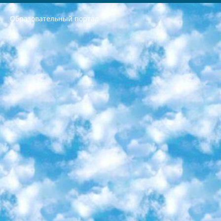
Образовательный портал
РЕСПУБЛИКА УЗБЕКИСТАН МИНИСТРЕРСТВО ДОШКОЛЬНОГО И ШКОЛЬНОГО ОБРАЗОВАНИЯ КОМАНДА в общеобразовательных учреждениях в 2023-2024 учебном году организация и проведение итоговой государственной аттестации обучающихся о Министра дошкольного и школьного образования Республики Узбекистан от 4 марта 2008 года (постановлением Минюста от 20 марта 2008 года № 1778 государственной регистрации) «Итоговое состояние учащихся общего среднего образования на основании положения об утверждении положения об аттестации общего среднего образования выпускной экзамен студентов в образовательных учреждениях в 2023-2024 учебном году В целях организации и прохождения аттестации приказываю: 1. Следующее: перечень предметов, по которым будет проводиться итоговая государственная аттестация и экзамен формы перевода согласно приложению 1; сертификаты международного образца, оценивающие уровень владения иностранными языками перечень согласно приложению 2; 2. Педагогический при специализированных образовательных учреждениях. научно-практический центр квалификации и международной оценки (Д.Давидова) 2024 г. До 25 марта: задания по предметам, по которым будет проводиться итоговая аттестация разработка и утверждение технических условий; итоговая аттестация на основании разработанного предметного задания разработка вопросов по предметам (устно и письменно), экзамен передача; общеобразовательные средние школы и специальные учебные заведения учащиеся выпускных классов школ и интернатов в агентской системе подготовка базы данных экзаменационных материалов и критериев оценки; перевод базы экзаменационных материалов на все языки обучения подать в Республиканский образовательный центр для изготовления; варианты экзаменов на основе разработанных контрольных материалов пусть будут поставлены задачи формирования. 3. Республиканский образовательный центр (Ш.Худайкулов) до 5 апреля 2024 года. до: база данных предоставленных экзаменационных материалов на все языки обучения перевод и экспертиза; для слепых, слабовидящих, глухих, слабослышащих и умственно отсталых детей учащиеся выпускных классов специализированных школ и школ-интернатов база данных экзаменационных материалов на всех преподаваемых языках подготовка критериев оценки; специализированные школы для умственно отсталых детей и технологии для учащихся выпускных классов школ-интернатов разработка соответствующих рекомендаций и критериев проведения ЕГЭ по естествознанию давать задания. 4. Педагогический при специализированных образовательных учреждениях. Научно-практический центр навыков и международной оценки (Д.Давидова), Республика образовательный центр (Худайкулов Ш.) итоговый государственный аттестационный экзамен ориентирован на творческое и логическое мышление при подготовке базы материалов учитывать введение заданий. 5. Следует отметить, что: сертификат государственного образца о знании общеобразовательного предмета и как минимум национальный уровень B1 по предметам на иностранных языках, указанным в Приложении 2. или международно признанный сертификат эквивалентного уровня студенты, изучающие определенный предмет, освобождаются от экзамена; по соответствующим предметам запланирована итоговая государственная аттестация за день до дня, путем жеребьевки Рабочей группой (в письменной форме по предметам, проводимым в форме) из числа сформированных вариантов выбрано 2 варианта; 2 выбранных варианта экзамена анонсированы на официальном сайте министерства и все выпускники по всей стране на основе этих вариантов проводит итоговую государственную аттестацию. 6. Государственное образование учащихся средних общеобразовательных учреждений. знания в соответствии с квалификационными требованиями, которые необходимо приобрести на основании стандартов итоговый (выпускной) контроль для 9 и 11 классов в целях тестирования Экзамены (далее – экзамены) состоят из предметов, перечисленных в приложении 1. будет сделано. 7. Экзамены пройдут с 26 мая по 15 июня 2024 г. (кроме науки физического воспитания). 8. Физическая для учащихся 9 классов общесредних образовательных учреждений. Экзамены по предмету «Образование, квалификация медицина» 1-6 мая 2024 года. сотрудники перевести под присмотр (с отклонениями в физическом или умственном развитии) специализированная школа для детей, школы-интернаты и со сколиозом школы-интернаты санаторного типа для больных детей исключены). 9. Он был слепым, слабовидящим и имел нарушения опорно-двигательного аппарата. экзамены в специализированных школах и интернатах для детей должны проводиться исходя из требований, предъявляемых к общеобразовательным учреждениям (физкультура кроме науки). 10. Специализированная школа для глухих и слабослышащих детей. и экзамены в интернатах и быть реализован в виде письменного теста по математике. 11. Специальность для умственно отсталых детей. Для 9 класса Родной язык и литературное письмо Государственный язык (язык обучения – узбекский). для неклассов) написано Математическое письмо Письменная/устная история Узбекистана Физическое воспитание практично Итоговый контроль Для 11 класса Написание родного языка и литературы (эссе) Математическое письмо Узбекский язык (обучение на узбекском языке) не посещающее общее среднее образование для учреждений)/Образовательное учреждение выбор письменный и устный Иностранный язык письменный/устный Письменная/устная история Узбекистана *По выбору студента:  Химия  Физика  Основы государственного права  География 10 бесплатных образовательных ресурсов - Мы составили подборку онлайн-проектов с интерактивными упражнениями, видеолекциями и статьями. Они помогут вам обрести новые и освежить старые знания бесплатно. 1. «ИНТУИТ» Старейшая образовательная площадка Рунета. Здесь вы найдёте сотни текстовых и видеокурсов на десятки различных тем — от программирования до психологии. Многие курсы подготовлены российскими университетами и крупными международными компаниями вроде Intel и Microsoft. Самостоятельное обучение бесплатное, но желающие могут оплатить услуги персональных наставников. 2. «Смартия» знакомит с актуальными профессиями и подсказывает, как им обучаться. Выбрав заинтересовавшую вас специальность — SMM-специалист, фотограф, веб-дизайнер или другую, — увидите список необходимых для неё умений. Чтобы вы могли освоить их самостоятельно, для каждого умения площадка отображает подборку ссылок на учебные материалы. Хотя «Смартия» ориентируется на русскоязычную аудиторию, часть контента всё же доступна только на английском. 3. «Лекторий Физтеха» Проект Московского физико-технического института (Физтеха). С его помощью вы можете смотреть онлайн серии лекций, записанные на видео в этом вузе. В числе доступных предметов — физика, биология, химия, информационные технологии и другие. К некоторым лекциям администрация ресурса прилагает готовые конспекты, которые можно скачивать в PDF-формате. 4. ITMOcourses Онлайн-площадка Санкт-Петербургского национального исследовательского университета информационных технологий, механики и оптики (ИТМО). Ресурс предоставляет свободный доступ к курсам, разработанным в этом вузе. Каталог материалов разбит на четыре категории: «Оптические системы и технологии», «Приборостроение и робототехника», «Информационные технологии» и «Биотехнологии». Курсы состоят из видеолекций, интерактивных демонстраций и заданий. 5. «КиберЛенинка» Электронная научная библиотека открытого доступа. Каталог площадки регулярно обрастает текстами статей из различных научных изданий. Сгруппированные по журналам и рубрикам публикации можно читать онлайн или скачивать целиком в PDF-формате. Проект нацелен на популяризацию науки за счёт открытого доступа к качественной информации. 6. «ПостНаука» На этом ресурсе публикуют подборки видеолекций, составленные экспертами из разных отраслей и объединённые общими темами. Среди них, к примеру, есть серии «Биоинформатика и геномика», «Культура средневековой Скандинавии» и Cinema Studies о теории кино. Каждая подборка лекций — логически связанная история, рассказанная экспертом от первого лица. Кроме того, на сайте появляются научно-образовательные статьи и тесты на разные темы. 7. «Newочём» Команда проекта «Newочём» отбирает самые интересные тексты из англоязычных СМИ и переводит те из них, за которые голосуют участники сообщества «ВКонтакте». По большей части это научно-популярные статьи. Редакторы придумывают лишь заголовки, в остальном содержание переводов соответствует оригиналам. Полные тексты можно читать прямо в социальной сети. 8. InternetUrok Онлайн-база материалов по основным дисциплинам школьной программы. Информация на сайте структурирована по классам, предметам и темам (урокам). Каждый урок состоит из видеолекций и конспектов. Есть также интерактивные тренажёры и тесты для закрепления пройденного материала. Даже если вы давно окончили школу, возможность повторить программу старших классов всегда может пригодиться. 9. Edutainme Ещё один ресурс об образовании. В отличие от Newtonew, как мне кажется, Edutainme больше ориентируется на представителей индустрии: педагогов, предпринимателей, разработчиков образовательных проектов. Но и любой, кто просто стремится к саморазвитию, найдёт на сайте много полезного и интересного для себя. Например, информацию о новых курсах и образовательных сервисах. 10. Newtonew Онлайн-медиа об образовании и обучении в широком смысле. Авторы Newtonew пишут об инструментах, заведениях, тактиках и стратегиях, которые помогают учить других и получать новые знания самостоятельно. На этой площадке вы найдёте новости, обзоры, аналитические мат