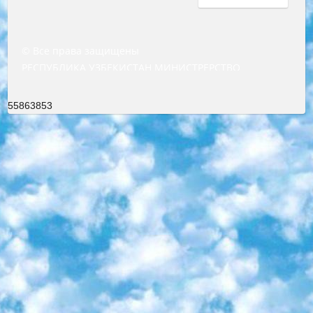
© Все права защищены
РЕСПУБЛИКА УЗБЕКИСТАН МИНИСТРЕРСТВО ДОШКОЛЬНОГО И ШКОЛЬНОГО ОБРАЗОВАНИЯ КОМАНДА в общеобразовательных учреждениях в 2023-2024 учебном году организация и проведение итоговой государственной аттестации обучающихся о Министра дошкольного и школьного образования Республики Узбекистан от 4 марта 2008 года (постановлением Минюста от 20 марта 2008 года № 1778 государственной регистрации) «Итоговое состояние учащихся общего среднего образования на основании положения об утверждении положения об аттестации общего среднего образования выпускной экзамен студентов в образовательных учреждениях в 2023-2024 учебном году В целях организации и прохождения аттестации приказываю: 1. Следующее: перечень предметов, по которым будет проводиться итоговая государственная аттестация и экзамен формы перевода согласно приложению 1; сертификаты международного образца, оценивающие уровень владения иностранными языками перечень согласно приложению 2; 2. Педагогический при специализированных образовательных учреждениях. научно-практический центр квалификации и международной оценки (Д.Давидова) 2024 г. До 25 марта: задания по предметам, по которым будет проводиться итоговая аттестация разработка и утверждение технических условий; итоговая аттестация на основании разработанного предметного задания разработка вопросов по предметам (устно и письменно), экзамен передача; общеобразовательные средние школы и специальные учебные заведения учащиеся выпускных классов школ и интернатов в агентской системе подготовка базы данных экзаменационных материалов и критериев оценки; перевод базы экзаменационных материалов на все языки обучения подать в Республиканский образовательный центр для изготовления; варианты экзаменов на основе разработанных контрольных материалов пусть будут поставлены задачи формирования. 3. Республиканский образовательный центр (Ш.Худайкулов) до 5 апреля 2024 года. до: база данных предоставленных экзаменационных материалов на все языки обучения перевод и экспертиза; для слепых, слабовидящих, глухих, слабослышащих и умственно отсталых детей учащиеся выпускных классов специализированных школ и школ-интернатов база данных экзаменационных материалов на всех преподаваемых языках подготовка критериев оценки; специализированные школы для умственно отсталых детей и технологии для учащихся выпускных классов школ-интернатов разработка соответствующих рекомендаций и критериев проведения ЕГЭ по естествознанию давать задания. 4. Педагогический при специализированных образовательных учреждениях. Научно-практический центр навыков и международной оценки (Д.Давидова), Республика образовательный центр (Худайкулов Ш.) итоговый государственный аттестационный экзамен ориентирован на творческое и логическое мышление при подготовке базы материалов учитывать введение заданий. 5. Следует отметить, что: сертификат государственного образца о знании общеобразовательного предмета и как минимум национальный уровень B1 по предметам на иностранных языках, указанным в Приложении 2. или международно признанный сертификат эквивалентного уровня студенты, изучающие определенный предмет, освобождаются от экзамена; по соответствующим предметам запланирована итоговая государственная аттестация за день до дня, путем жеребьевки Рабочей группой (в письменной форме по предметам, проводимым в форме) из числа сформированных вариантов выбрано 2 варианта; 2 выбранных варианта экзамена анонсированы на официальном сайте министерства и все выпускники по всей стране на основе этих вариантов проводит итоговую государственную аттестацию. 6. Государственное образование учащихся средних общеобразовательных учреждений. знания в соответствии с квалификационными требованиями, которые необходимо приобрести на основании стандартов итоговый (выпускной) контроль для 9 и 11 классов в целях тестирования Экзамены (далее – экзамены) состоят из предметов, перечисленных в приложении 1. будет сделано. 7. Экзамены пройдут с 26 мая по 15 июня 2024 г. (кроме науки физического воспитания). 8. Физическая для учащихся 9 классов общесредних образовательных учреждений. Экзамены по предмету «Образование, квалификация медицина» 1-6 мая 2024 года. сотрудники перевести под присмотр (с отклонениями в физическом или умственном развитии) специализированная школа для детей, школы-интернаты и со сколиозом школы-интернаты санаторного типа для больных детей исключены). 9. Он был слепым, слабовидящим и имел нарушения опорно-двигательного аппарата. экзамены в специализированных школах и интернатах для детей должны проводиться исходя из требований, предъявляемых к общеобразовательным учреждениям (физкультура кроме науки). 10. Специализированная школа для глухих и слабослышащих детей. и экзамены в интернатах и быть реализован в виде письменного теста по математике. 11. Специальность для умственно отсталых детей. Для 9 класса Родной язык и литературное письмо Государственный язык (язык обучения – узбекский). для неклассов) написано Математическое письмо Письменная/устная история Узбекистана Физическое воспитание практично Итоговый контроль Для 11 класса Написание родного языка и литературы (эссе) Математическое письмо Узбекский язык (обучение на узбекском языке) не посещающее общее среднее образование для учреждений)/Образовательное учреждение выбор письменный и устный Иностранный язык письменный/устный Письменная/устная история Узбекистана *По выбору студента:  Химия  Физика  Основы государственного права  География 10 бесплатных образовательных ресурсов - Мы составили подборку онлайн-проектов с интерактивными упражнениями, видеолекциями и статьями. Они помогут вам обрести новые и освежить старые знания бесплатно. 1. «ИНТУИТ» Старейшая образовательная площадка Рунета. Здесь вы найдёте сотни текстовых и видеокурсов на десятки различных тем — от программирования до психологии. Многие курсы подготовлены российскими университетами и крупными международными компаниями вроде Intel и Microsoft. Самостоятельное обучение бесплатное, но желающие могут оплатить услуги персональных наставников. 2. «Смартия» знакомит с актуальными профессиями и подсказывает, как им обучаться. Выбрав заинтересовавшую вас специальность — SMM-специалист, фотограф, веб-дизайнер или другую, — увидите список необходимых для неё умений. Чтобы вы могли освоить их самостоятельно, для каждого умения площадка отображает подборку ссылок на учебные материалы. Хотя «Смартия» ориентируется на русскоязычную аудиторию, часть контента всё же доступна только на английском. 3. «Лекторий Физтеха» Проект Московского физико-технического института (Физтеха). С его помощью вы можете смотреть онлайн серии лекций, записанные на видео в этом вузе. В числе доступных предметов — физика, биология, химия, информационные технологии и другие. К некоторым лекциям администрация ресурса прилагает готовые конспекты, которые можно скачивать в PDF-формате. 4. ITMOcourses Онлайн-площадка Санкт-Петербургского национального исследовательского университета информационных технологий, механики и оптики (ИТМО). Ресурс предоставляет свободный доступ к курсам, разработанным в этом вузе. Каталог материалов разбит на четыре категории: «Оптические системы и технологии», «Приборостроение и робототехника», «Информационные технологии» и «Биотехнологии». Курсы состоят из видеолекций, интерактивных демонстраций и заданий. 5. «КиберЛенинка» Электронная научная библиотека открытого доступа. Каталог площадки регулярно обрастает текстами статей из различных научных изданий. Сгруппированные по журналам и рубрикам публикации можно читать онлайн или скачивать целиком в PDF-формате. Проект нацелен на популяризацию науки за счёт открытого доступа к качественной информации. 6. «ПостНаука» На этом ресурсе публикуют подборки видеолекций, составленные экспертами из разных отраслей и объединённые общими темами. Среди них, к примеру, есть серии «Биоинформатика и геномика», «Культура средневековой Скандинавии» и Cinema Studies о теории кино. Каждая подборка лекций — логически связанная история, рассказанная экспертом от первого лица. Кроме того, на сайте появляются научно-образовательные статьи и тесты на разные темы. 7. «Newочём» Команда проекта «Newочём» отбирает самые интересные тексты из англоязычных СМИ и переводит те из них, за которые голосуют участники сообщества «ВКонтакте». По большей части это научно-популярные статьи. Редакторы придумывают лишь заголовки, в остальном содержание переводов соответствует оригиналам. Полные тексты можно читать прямо в социальной сети. 8. InternetUrok Онлайн-база материалов по основным дисциплинам школьной программы. Информация на сайте структурирована по классам, предметам и темам (урокам). Каждый урок состоит из видеолекций и конспектов. Есть также интерактивные тренажёры и тесты для закрепления пройденного материала. Даже если вы давно окончили школу, возможность повторить программу старших классов всегда может пригодиться. 9. Edutainme Ещё один ресурс об образовании. В отличие от Newtonew, как мне кажется, Edutainme больше ориентируется на представителей индустрии: педагогов, предпринимателей, разработчиков образовательных проектов. Но и любой, кто просто стремится к саморазвитию, найдёт на сайте много полезного и интересного для себя. Например, информацию о новых курсах и образовательных сервисах. 10. Newtonew Онлайн-медиа об образовании и обучении в широком смысле. Авторы Newtonew пишут об инструментах, заведениях, тактиках и стратегиях, которые помогают учить других и получать новые знания самостоятельно. На этой площадке вы найдёте новости, обзоры, аналитические мате
55863853