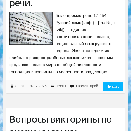
речи.
Было просмотрено 17 454
Ру́сский язы́к (инф.) ( [ˈruskʲɪi̯ jɪ
ˈzɨk]) — один из
восточнославянских языков,
национальный язык русского
народа. Является одним из
наиболее распространённых языков мира — шестым
среди всех языков мира по общей численности
говорящих и восьмым по численности владеющих…
admin
04.12.2025
Тесты
1 коментарий
Читать
Вопросы викторины по