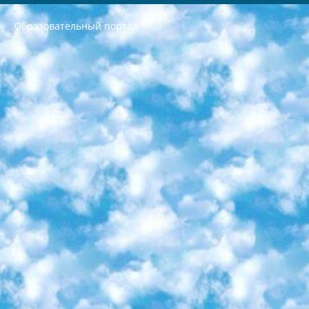
Образовательный портал
РЕСПУБЛИКА УЗБЕКИСТАН МИНИСТРЕРСТВО ДОШКОЛЬНОГО И ШКОЛЬНОГО ОБРАЗОВАНИЯ КОМАНДА в общеобразовательных учреждениях в 2023-2024 учебном году организация и проведение итоговой государственной аттестации обучающихся о Министра дошкольного и школьного образования Республики Узбекистан от 4 марта 2008 года (постановлением Минюста от 20 марта 2008 года № 1778 государственной регистрации) «Итоговое состояние учащихся общего среднего образования на основании положения об утверждении положения об аттестации общего среднего образования выпускной экзамен студентов в образовательных учреждениях в 2023-2024 учебном году В целях организации и прохождения аттестации приказываю: 1. Следующее: перечень предметов, по которым будет проводиться итоговая государственная аттестация и экзамен формы перевода согласно приложению 1; сертификаты международного образца, оценивающие уровень владения иностранными языками перечень согласно приложению 2; 2. Педагогический при специализированных образовательных учреждениях. научно-практический центр квалификации и международной оценки (Д.Давидова) 2024 г. До 25 марта: задания по предметам, по которым будет проводиться итоговая аттестация разработка и утверждение технических условий; итоговая аттестация на основании разработанного предметного задания разработка вопросов по предметам (устно и письменно), экзамен передача; общеобразовательные средние школы и специальные учебные заведения учащиеся выпускных классов школ и интернатов в агентской системе подготовка базы данных экзаменационных материалов и критериев оценки; перевод базы экзаменационных материалов на все языки обучения подать в Республиканский образовательный центр для изготовления; варианты экзаменов на основе разработанных контрольных материалов пусть будут поставлены задачи формирования. 3. Республиканский образовательный центр (Ш.Худайкулов) до 5 апреля 2024 года. до: база данных предоставленных экзаменационных материалов на все языки обучения перевод и экспертиза; для слепых, слабовидящих, глухих, слабослышащих и умственно отсталых детей учащиеся выпускных классов специализированных школ и школ-интернатов база данных экзаменационных материалов на всех преподаваемых языках подготовка критериев оценки; специализированные школы для умственно отсталых детей и технологии для учащихся выпускных классов школ-интернатов разработка соответствующих рекомендаций и критериев проведения ЕГЭ по естествознанию давать задания. 4. Педагогический при специализированных образовательных учреждениях. Научно-практический центр навыков и международной оценки (Д.Давидова), Республика образовательный центр (Худайкулов Ш.) итоговый государственный аттестационный экзамен ориентирован на творческое и логическое мышление при подготовке базы материалов учитывать введение заданий. 5. Следует отметить, что: сертификат государственного образца о знании общеобразовательного предмета и как минимум национальный уровень B1 по предметам на иностранных языках, указанным в Приложении 2. или международно признанный сертификат эквивалентного уровня студенты, изучающие определенный предмет, освобождаются от экзамена; по соответствующим предметам запланирована итоговая государственная аттестация за день до дня, путем жеребьевки Рабочей группой (в письменной форме по предметам, проводимым в форме) из числа сформированных вариантов выбрано 2 варианта; 2 выбранных варианта экзамена анонсированы на официальном сайте министерства и все выпускники по всей стране на основе этих вариантов проводит итоговую государственную аттестацию. 6. Государственное образование учащихся средних общеобразовательных учреждений. знания в соответствии с квалификационными требованиями, которые необходимо приобрести на основании стандартов итоговый (выпускной) контроль для 9 и 11 классов в целях тестирования Экзамены (далее – экзамены) состоят из предметов, перечисленных в приложении 1. будет сделано. 7. Экзамены пройдут с 26 мая по 15 июня 2024 г. (кроме науки физического воспитания). 8. Физическая для учащихся 9 классов общесредних образовательных учреждений. Экзамены по предмету «Образование, квалификация медицина» 1-6 мая 2024 года. сотрудники перевести под присмотр (с отклонениями в физическом или умственном развитии) специализированная школа для детей, школы-интернаты и со сколиозом школы-интернаты санаторного типа для больных детей исключены). 9. Он был слепым, слабовидящим и имел нарушения опорно-двигательного аппарата. экзамены в специализированных школах и интернатах для детей должны проводиться исходя из требований, предъявляемых к общеобразовательным учреждениям (физкультура кроме науки). 10. Специализированная школа для глухих и слабослышащих детей. и экзамены в интернатах и быть реализован в виде письменного теста по математике. 11. Специальность для умственно отсталых детей. Для 9 класса Родной язык и литературное письмо Государственный язык (язык обучения – узбекский). для неклассов) написано Математическое письмо Письменная/устная история Узбекистана Физическое воспитание практично Итоговый контроль Для 11 класса Написание родного языка и литературы (эссе) Математическое письмо Узбекский язык (обучение на узбекском языке) не посещающее общее среднее образование для учреждений)/Образовательное учреждение выбор письменный и устный Иностранный язык письменный/устный Письменная/устная история Узбекистана *По выбору студента:  Химия  Физика  Основы государственного права  География 10 бесплатных образовательных ресурсов - Мы составили подборку онлайн-проектов с интерактивными упражнениями, видеолекциями и статьями. Они помогут вам обрести новые и освежить старые знания бесплатно. 1. «ИНТУИТ» Старейшая образовательная площадка Рунета. Здесь вы найдёте сотни текстовых и видеокурсов на десятки различных тем — от программирования до психологии. Многие курсы подготовлены российскими университетами и крупными международными компаниями вроде Intel и Microsoft. Самостоятельное обучение бесплатное, но желающие могут оплатить услуги персональных наставников. 2. «Смартия» знакомит с актуальными профессиями и подсказывает, как им обучаться. Выбрав заинтересовавшую вас специальность — SMM-специалист, фотограф, веб-дизайнер или другую, — увидите список необходимых для неё умений. Чтобы вы могли освоить их самостоятельно, для каждого умения площадка отображает подборку ссылок на учебные материалы. Хотя «Смартия» ориентируется на русскоязычную аудиторию, часть контента всё же доступна только на английском. 3. «Лекторий Физтеха» Проект Московского физико-технического института (Физтеха). С его помощью вы можете смотреть онлайн серии лекций, записанные на видео в этом вузе. В числе доступных предметов — физика, биология, химия, информационные технологии и другие. К некоторым лекциям администрация ресурса прилагает готовые конспекты, которые можно скачивать в PDF-формате. 4. ITMOcourses Онлайн-площадка Санкт-Петербургского национального исследовательского университета информационных технологий, механики и оптики (ИТМО). Ресурс предоставляет свободный доступ к курсам, разработанным в этом вузе. Каталог материалов разбит на четыре категории: «Оптические системы и технологии», «Приборостроение и робототехника», «Информационные технологии» и «Биотехнологии». Курсы состоят из видеолекций, интерактивных демонстраций и заданий. 5. «КиберЛенинка» Электронная научная библиотека открытого доступа. Каталог площадки регулярно обрастает текстами статей из различных научных изданий. Сгруппированные по журналам и рубрикам публикации можно читать онлайн или скачивать целиком в PDF-формате. Проект нацелен на популяризацию науки за счёт открытого доступа к качественной информации. 6. «ПостНаука» На этом ресурсе публикуют подборки видеолекций, составленные экспертами из разных отраслей и объединённые общими темами. Среди них, к примеру, есть серии «Биоинформатика и геномика», «Культура средневековой Скандинавии» и Cinema Studies о теории кино. Каждая подборка лекций — логически связанная история, рассказанная экспертом от первого лица. Кроме того, на сайте появляются научно-образовательные статьи и тесты на разные темы. 7. «Newочём» Команда проекта «Newочём» отбирает самые интересные тексты из англоязычных СМИ и переводит те из них, за которые голосуют участники сообщества «ВКонтакте». По большей части это научно-популярные статьи. Редакторы придумывают лишь заголовки, в остальном содержание переводов соответствует оригиналам. Полные тексты можно читать прямо в социальной сети. 8. InternetUrok Онлайн-база материалов по основным дисциплинам школьной программы. Информация на сайте структурирована по классам, предметам и темам (урокам). Каждый урок состоит из видеолекций и конспектов. Есть также интерактивные тренажёры и тесты для закрепления пройденного материала. Даже если вы давно окончили школу, возможность повторить программу старших классов всегда может пригодиться. 9. Edutainme Ещё один ресурс об образовании. В отличие от Newtonew, как мне кажется, Edutainme больше ориентируется на представителей индустрии: педагогов, предпринимателей, разработчиков образовательных проектов. Но и любой, кто просто стремится к саморазвитию, найдёт на сайте много полезного и интересного для себя. Например, информацию о новых курсах и образовательных сервисах. 10. Newtonew Онлайн-медиа об образовании и обучении в широком смысле. Авторы Newtonew пишут об инструментах, заведениях, тактиках и стратегиях, которые помогают учить других и получать новые знания самостоятельно. На этой площадке вы найдёте новости, обзоры, аналитические мат