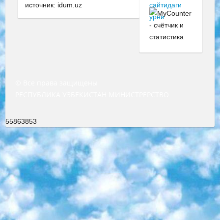
источник: idum.uz
© Все права защищены
РЕСПУБЛИКА УЗБЕКИСТАН МИНИСТРЕРСТВО ДОШКОЛЬНОГО И ШКОЛЬНОГО ОБРАЗОВАНИЯ КОМАНДА в общеобразовательных учреждениях в 2023-2024 учебном году организация и проведение итоговой государственной аттестации обучающихся о Министра дошкольного и школьного образования Республики Узбекистан от 4 марта 2008 года (постановлением Минюста от 20 марта 2008 года № 1778 государственной регистрации) «Итоговое состояние учащихся общего среднего образования на основании положения об утверждении положения об аттестации общего среднего образования выпускной экзамен студентов в образовательных учреждениях в 2023-2024 учебном году В целях организации и прохождения аттестации приказываю: 1. Следующее: перечень предметов, по которым будет проводиться итоговая государственная аттестация и экзамен формы перевода согласно приложению 1; сертификаты международного образца, оценивающие уровень владения иностранными языками перечень согласно приложению 2; 2. Педагогический при специализированных образовательных учреждениях. научно-практический центр квалификации и международной оценки (Д.Давидова) 2024 г. До 25 марта: задания по предметам, по которым будет проводиться итоговая аттестация разработка и утверждение технических условий; итоговая аттестация на основании разработанного предметного задания разработка вопросов по предметам (устно и письменно), экзамен передача; общеобразовательные средние школы и специальные учебные заведения учащиеся выпускных классов школ и интернатов в агентской системе подготовка базы данных экзаменационных материалов и критериев оценки; перевод базы экзаменационных материалов на все языки обучения подать в Республиканский образовательный центр для изготовления; варианты экзаменов на основе разработанных контрольных материалов пусть будут поставлены задачи формирования. 3. Республиканский образовательный центр (Ш.Худайкулов) до 5 апреля 2024 года. до: база данных предоставленных экзаменационных материалов на все языки обучения перевод и экспертиза; для слепых, слабовидящих, глухих, слабослышащих и умственно отсталых детей учащиеся выпускных классов специализированных школ и школ-интернатов база данных экзаменационных материалов на всех преподаваемых языках подготовка критериев оценки; специализированные школы для умственно отсталых детей и технологии для учащихся выпускных классов школ-интернатов разработка соответствующих рекомендаций и критериев проведения ЕГЭ по естествознанию давать задания. 4. Педагогический при специализированных образовательных учреждениях. Научно-практический центр навыков и международной оценки (Д.Давидова), Республика образовательный центр (Худайкулов Ш.) итоговый государственный аттестационный экзамен ориентирован на творческое и логическое мышление при подготовке базы материалов учитывать введение заданий. 5. Следует отметить, что: сертификат государственного образца о знании общеобразовательного предмета и как минимум национальный уровень B1 по предметам на иностранных языках, указанным в Приложении 2. или международно признанный сертификат эквивалентного уровня студенты, изучающие определенный предмет, освобождаются от экзамена; по соответствующим предметам запланирована итоговая государственная аттестация за день до дня, путем жеребьевки Рабочей группой (в письменной форме по предметам, проводимым в форме) из числа сформированных вариантов выбрано 2 варианта; 2 выбранных варианта экзамена анонсированы на официальном сайте министерства и все выпускники по всей стране на основе этих вариантов проводит итоговую государственную аттестацию. 6. Государственное образование учащихся средних общеобразовательных учреждений. знания в соответствии с квалификационными требованиями, которые необходимо приобрести на основании стандартов итоговый (выпускной) контроль для 9 и 11 классов в целях тестирования Экзамены (далее – экзамены) состоят из предметов, перечисленных в приложении 1. будет сделано. 7. Экзамены пройдут с 26 мая по 15 июня 2024 г. (кроме науки физического воспитания). 8. Физическая для учащихся 9 классов общесредних образовательных учреждений. Экзамены по предмету «Образование, квалификация медицина» 1-6 мая 2024 года. сотрудники перевести под присмотр (с отклонениями в физическом или умственном развитии) специализированная школа для детей, школы-интернаты и со сколиозом школы-интернаты санаторного типа для больных детей исключены). 9. Он был слепым, слабовидящим и имел нарушения опорно-двигательного аппарата. экзамены в специализированных школах и интернатах для детей должны проводиться исходя из требований, предъявляемых к общеобразовательным учреждениям (физкультура кроме науки). 10. Специализированная школа для глухих и слабослышащих детей. и экзамены в интернатах и быть реализован в виде письменного теста по математике. 11. Специальность для умственно отсталых детей. Для 9 класса Родной язык и литературное письмо Государственный язык (язык обучения – узбекский). для неклассов) написано Математическое письмо Письменная/устная история Узбекистана Физическое воспитание практично Итоговый контроль Для 11 класса Написание родного языка и литературы (эссе) Математическое письмо Узбекский язык (обучение на узбекском языке) не посещающее общее среднее образование для учреждений)/Образовательное учреждение выбор письменный и устный Иностранный язык письменный/устный Письменная/устная история Узбекистана *По выбору студента:  Химия  Физика  Основы государственного права  География 10 бесплатных образовательных ресурсов - Мы составили подборку онлайн-проектов с интерактивными упражнениями, видеолекциями и статьями. Они помогут вам обрести новые и освежить старые знания бесплатно. 1. «ИНТУИТ» Старейшая образовательная площадка Рунета. Здесь вы найдёте сотни текстовых и видеокурсов на десятки различных тем — от программирования до психологии. Многие курсы подготовлены российскими университетами и крупными международными компаниями вроде Intel и Microsoft. Самостоятельное обучение бесплатное, но желающие могут оплатить услуги персональных наставников. 2. «Смартия» знакомит с актуальными профессиями и подсказывает, как им обучаться. Выбрав заинтересовавшую вас специальность — SMM-специалист, фотограф, веб-дизайнер или другую, — увидите список необходимых для неё умений. Чтобы вы могли освоить их самостоятельно, для каждого умения площадка отображает подборку ссылок на учебные материалы. Хотя «Смартия» ориентируется на русскоязычную аудиторию, часть контента всё же доступна только на английском. 3. «Лекторий Физтеха» Проект Московского физико-технического института (Физтеха). С его помощью вы можете смотреть онлайн серии лекций, записанные на видео в этом вузе. В числе доступных предметов — физика, биология, химия, информационные технологии и другие. К некоторым лекциям администрация ресурса прилагает готовые конспекты, которые можно скачивать в PDF-формате. 4. ITMOcourses Онлайн-площадка Санкт-Петербургского национального исследовательского университета информационных технологий, механики и оптики (ИТМО). Ресурс предоставляет свободный доступ к курсам, разработанным в этом вузе. Каталог материалов разбит на четыре категории: «Оптические системы и технологии», «Приборостроение и робототехника», «Информационные технологии» и «Биотехнологии». Курсы состоят из видеолекций, интерактивных демонстраций и заданий. 5. «КиберЛенинка» Электронная научная библиотека открытого доступа. Каталог площадки регулярно обрастает текстами статей из различных научных изданий. Сгруппированные по журналам и рубрикам публикации можно читать онлайн или скачивать целиком в PDF-формате. Проект нацелен на популяризацию науки за счёт открытого доступа к качественной информации. 6. «ПостНаука» На этом ресурсе публикуют подборки видеолекций, составленные экспертами из разных отраслей и объединённые общими темами. Среди них, к примеру, есть серии «Биоинформатика и геномика», «Культура средневековой Скандинавии» и Cinema Studies о теории кино. Каждая подборка лекций — логически связанная история, рассказанная экспертом от первого лица. Кроме того, на сайте появляются научно-образовательные статьи и тесты на разные темы. 7. «Newочём» Команда проекта «Newочём» отбирает самые интересные тексты из англоязычных СМИ и переводит те из них, за которые голосуют участники сообщества «ВКонтакте». По большей части это научно-популярные статьи. Редакторы придумывают лишь заголовки, в остальном содержание переводов соответствует оригиналам. Полные тексты можно читать прямо в социальной сети. 8. InternetUrok Онлайн-база материалов по основным дисциплинам школьной программы. Информация на сайте структурирована по классам, предметам и темам (урокам). Каждый урок состоит из видеолекций и конспектов. Есть также интерактивные тренажёры и тесты для закрепления пройденного материала. Даже если вы давно окончили школу, возможность повторить программу старших классов всегда может пригодиться. 9. Edutainme Ещё один ресурс об образовании. В отличие от Newtonew, как мне кажется, Edutainme больше ориентируется на представителей индустрии: педагогов, предпринимателей, разработчиков образовательных проектов. Но и любой, кто просто стремится к саморазвитию, найдёт на сайте много полезного и интересного для себя. Например, информацию о новых курсах и образовательных сервисах. 10. Newtonew Онлайн-медиа об образовании и обучении в широком смысле. Авторы Newtonew пишут об инструментах, заведениях, тактиках и стратегиях, которые помогают учить других и получать новые знания самостоятельно. На этой площадке вы найдёте новости, обзоры, аналитические мате
55863853