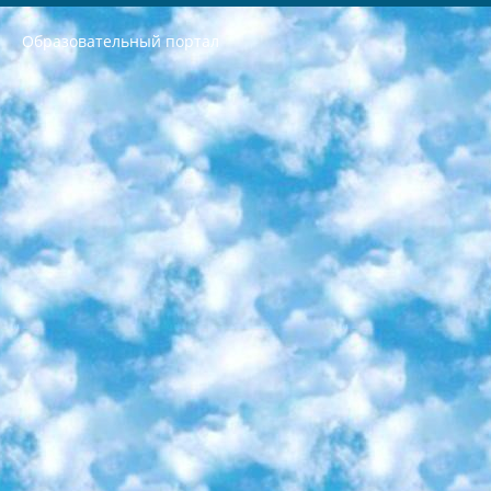
Образовательный портал
РЕСПУБЛИКА УЗБЕКИСТАН МИНИСТРЕРСТВО ДОШКОЛЬНОГО И ШКОЛЬНОГО ОБРАЗОВАНИЯ КОМАНДА в общеобразовательных учреждениях в 2023-2024 учебном году организация и проведение итоговой государственной аттестации обучающихся о Министра дошкольного и школьного образования Республики Узбекистан от 4 марта 2008 года (постановлением Минюста от 20 марта 2008 года № 1778 государственной регистрации) «Итоговое состояние учащихся общего среднего образования на основании положения об утверждении положения об аттестации общего среднего образования выпускной экзамен студентов в образовательных учреждениях в 2023-2024 учебном году В целях организации и прохождения аттестации приказываю: 1. Следующее: перечень предметов, по которым будет проводиться итоговая государственная аттестация и экзамен формы перевода согласно приложению 1; сертификаты международного образца, оценивающие уровень владения иностранными языками перечень согласно приложению 2; 2. Педагогический при специализированных образовательных учреждениях. научно-практический центр квалификации и международной оценки (Д.Давидова) 2024 г. До 25 марта: задания по предметам, по которым будет проводиться итоговая аттестация разработка и утверждение технических условий; итоговая аттестация на основании разработанного предметного задания разработка вопросов по предметам (устно и письменно), экзамен передача; общеобразовательные средние школы и специальные учебные заведения учащиеся выпускных классов школ и интернатов в агентской системе подготовка базы данных экзаменационных материалов и критериев оценки; перевод базы экзаменационных материалов на все языки обучения подать в Республиканский образовательный центр для изготовления; варианты экзаменов на основе разработанных контрольных материалов пусть будут поставлены задачи формирования. 3. Республиканский образовательный центр (Ш.Худайкулов) до 5 апреля 2024 года. до: база данных предоставленных экзаменационных материалов на все языки обучения перевод и экспертиза; для слепых, слабовидящих, глухих, слабослышащих и умственно отсталых детей учащиеся выпускных классов специализированных школ и школ-интернатов база данных экзаменационных материалов на всех преподаваемых языках подготовка критериев оценки; специализированные школы для умственно отсталых детей и технологии для учащихся выпускных классов школ-интернатов разработка соответствующих рекомендаций и критериев проведения ЕГЭ по естествознанию давать задания. 4. Педагогический при специализированных образовательных учреждениях. Научно-практический центр навыков и международной оценки (Д.Давидова), Республика образовательный центр (Худайкулов Ш.) итоговый государственный аттестационный экзамен ориентирован на творческое и логическое мышление при подготовке базы материалов учитывать введение заданий. 5. Следует отметить, что: сертификат государственного образца о знании общеобразовательного предмета и как минимум национальный уровень B1 по предметам на иностранных языках, указанным в Приложении 2. или международно признанный сертификат эквивалентного уровня студенты, изучающие определенный предмет, освобождаются от экзамена; по соответствующим предметам запланирована итоговая государственная аттестация за день до дня, путем жеребьевки Рабочей группой (в письменной форме по предметам, проводимым в форме) из числа сформированных вариантов выбрано 2 варианта; 2 выбранных варианта экзамена анонсированы на официальном сайте министерства и все выпускники по всей стране на основе этих вариантов проводит итоговую государственную аттестацию. 6. Государственное образование учащихся средних общеобразовательных учреждений. знания в соответствии с квалификационными требованиями, которые необходимо приобрести на основании стандартов итоговый (выпускной) контроль для 9 и 11 классов в целях тестирования Экзамены (далее – экзамены) состоят из предметов, перечисленных в приложении 1. будет сделано. 7. Экзамены пройдут с 26 мая по 15 июня 2024 г. (кроме науки физического воспитания). 8. Физическая для учащихся 9 классов общесредних образовательных учреждений. Экзамены по предмету «Образование, квалификация медицина» 1-6 мая 2024 года. сотрудники перевести под присмотр (с отклонениями в физическом или умственном развитии) специализированная школа для детей, школы-интернаты и со сколиозом школы-интернаты санаторного типа для больных детей исключены). 9. Он был слепым, слабовидящим и имел нарушения опорно-двигательного аппарата. экзамены в специализированных школах и интернатах для детей должны проводиться исходя из требований, предъявляемых к общеобразовательным учреждениям (физкультура кроме науки). 10. Специализированная школа для глухих и слабослышащих детей. и экзамены в интернатах и быть реализован в виде письменного теста по математике. 11. Специальность для умственно отсталых детей. Для 9 класса Родной язык и литературное письмо Государственный язык (язык обучения – узбекский). для неклассов) написано Математическое письмо Письменная/устная история Узбекистана Физическое воспитание практично Итоговый контроль Для 11 класса Написание родного языка и литературы (эссе) Математическое письмо Узбекский язык (обучение на узбекском языке) не посещающее общее среднее образование для учреждений)/Образовательное учреждение выбор письменный и устный Иностранный язык письменный/устный Письменная/устная история Узбекистана *По выбору студента:  Химия  Физика  Основы государственного права  География 10 бесплатных образовательных ресурсов - Мы составили подборку онлайн-проектов с интерактивными упражнениями, видеолекциями и статьями. Они помогут вам обрести новые и освежить старые знания бесплатно. 1. «ИНТУИТ» Старейшая образовательная площадка Рунета. Здесь вы найдёте сотни текстовых и видеокурсов на десятки различных тем — от программирования до психологии. Многие курсы подготовлены российскими университетами и крупными международными компаниями вроде Intel и Microsoft. Самостоятельное обучение бесплатное, но желающие могут оплатить услуги персональных наставников. 2. «Смартия» знакомит с актуальными профессиями и подсказывает, как им обучаться. Выбрав заинтересовавшую вас специальность — SMM-специалист, фотограф, веб-дизайнер или другую, — увидите список необходимых для неё умений. Чтобы вы могли освоить их самостоятельно, для каждого умения площадка отображает подборку ссылок на учебные материалы. Хотя «Смартия» ориентируется на русскоязычную аудиторию, часть контента всё же доступна только на английском. 3. «Лекторий Физтеха» Проект Московского физико-технического института (Физтеха). С его помощью вы можете смотреть онлайн серии лекций, записанные на видео в этом вузе. В числе доступных предметов — физика, биология, химия, информационные технологии и другие. К некоторым лекциям администрация ресурса прилагает готовые конспекты, которые можно скачивать в PDF-формате. 4. ITMOcourses Онлайн-площадка Санкт-Петербургского национального исследовательского университета информационных технологий, механики и оптики (ИТМО). Ресурс предоставляет свободный доступ к курсам, разработанным в этом вузе. Каталог материалов разбит на четыре категории: «Оптические системы и технологии», «Приборостроение и робототехника», «Информационные технологии» и «Биотехнологии». Курсы состоят из видеолекций, интерактивных демонстраций и заданий. 5. «КиберЛенинка» Электронная научная библиотека открытого доступа. Каталог площадки регулярно обрастает текстами статей из различных научных изданий. Сгруппированные по журналам и рубрикам публикации можно читать онлайн или скачивать целиком в PDF-формате. Проект нацелен на популяризацию науки за счёт открытого доступа к качественной информации. 6. «ПостНаука» На этом ресурсе публикуют подборки видеолекций, составленные экспертами из разных отраслей и объединённые общими темами. Среди них, к примеру, есть серии «Биоинформатика и геномика», «Культура средневековой Скандинавии» и Cinema Studies о теории кино. Каждая подборка лекций — логически связанная история, рассказанная экспертом от первого лица. Кроме того, на сайте появляются научно-образовательные статьи и тесты на разные темы. 7. «Newочём» Команда проекта «Newочём» отбирает самые интересные тексты из англоязычных СМИ и переводит те из них, за которые голосуют участники сообщества «ВКонтакте». По большей части это научно-популярные статьи. Редакторы придумывают лишь заголовки, в остальном содержание переводов соответствует оригиналам. Полные тексты можно читать прямо в социальной сети. 8. InternetUrok Онлайн-база материалов по основным дисциплинам школьной программы. Информация на сайте структурирована по классам, предметам и темам (урокам). Каждый урок состоит из видеолекций и конспектов. Есть также интерактивные тренажёры и тесты для закрепления пройденного материала. Даже если вы давно окончили школу, возможность повторить программу старших классов всегда может пригодиться. 9. Edutainme Ещё один ресурс об образовании. В отличие от Newtonew, как мне кажется, Edutainme больше ориентируется на представителей индустрии: педагогов, предпринимателей, разработчиков образовательных проектов. Но и любой, кто просто стремится к саморазвитию, найдёт на сайте много полезного и интересного для себя. Например, информацию о новых курсах и образовательных сервисах. 10. Newtonew Онлайн-медиа об образовании и обучении в широком смысле. Авторы Newtonew пишут об инструментах, заведениях, тактиках и стратегиях, которые помогают учить других и получать новые знания самостоятельно. На этой площадке вы найдёте новости, обзоры, аналитические мат