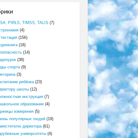
брики
ISA, PIRLS, TIMSS, TALIS
(7)
строномия
(4)
ттестация
(156)
удиокнига
(18)
езопасность
(14)
идеоурок
(38)
иды спорта
(9)
икторина
(3)
оспитание ребёнка
(23)
иректору школы
(12)
олжностная инструкция
(7)
ошкольное образование
(4)
диницы измерения
(5)
изнь популярных людей
(19)
аместителю директора
(61)
арубежные университеты
(4)