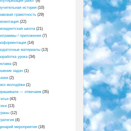
опуляризация работ
(9)
оучительная история
(10)
равовая грамотность
(29)
резентация
(22)
резидентская школа
(21)
рограммы / приложения
(7)
рофориентация
(14)
аздаточные материалы
(13)
азработка урока
(34)
еклама
(2)
ешение задач
(1)
казки
(2)
оюз молодёжи
(1)
прашивали — отвечаем
(35)
татьи
(43)
тихи
(13)
траны
(12)
тратегия
(4)
ценарий мероприятия
(18)