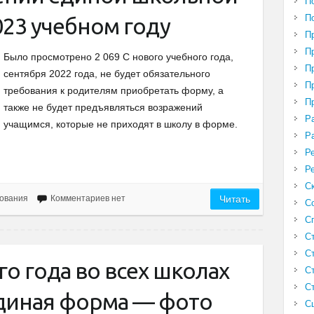
П
П
23 учебном году
П
П
Было просмотрено 2 069 С нового учебного года,
П
сентября 2022 года, не будет обязательного
П
требования к родителям приобретать форму, а
П
также не будет предъявляться возражений
Р
учащимся, которые не приходят в школу в форме.
Р
Р
Р
С
ования
Комментариев нет
Читать
С
С
С
С
го года во всех школах
С
С
единая форма — фото
С