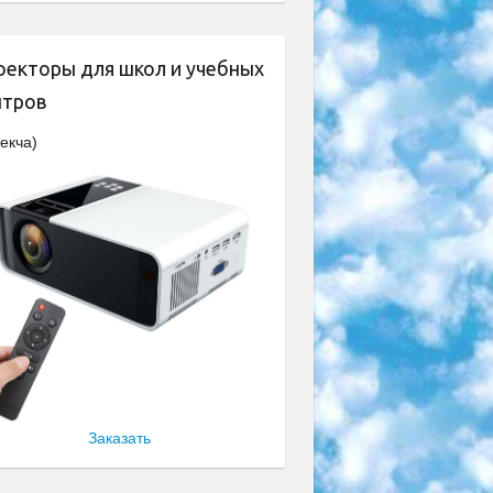
оекторы для школ и учебных
нтров
екча)
Заказать