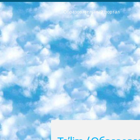
Образовательный портал
РЕСПУБЛИКА УЗБЕКИСТАН МИНИСТРЕРСТВО ДОШКОЛЬНОГО И ШКОЛЬНОГО ОБРАЗОВАНИЯ КОМАНДА в общеобразовательных учреждениях в 2023-2024 учебном году организация и проведение итоговой государственной аттестации обучающихся о Министра дошкольного и школьного образования Республики Узбекистан от 4 марта 2008 года (постановлением Минюста от 20 марта 2008 года № 1778 государственной регистрации) «Итоговое состояние учащихся общего среднего образования на основании положения об утверждении положения об аттестации общего среднего образования выпускной экзамен студентов в образовательных учреждениях в 2023-2024 учебном году В целях организации и прохождения аттестации приказываю: 1. Следующее: перечень предметов, по которым будет проводиться итоговая государственная аттестация и экзамен формы перевода согласно приложению 1; сертификаты международного образца, оценивающие уровень владения иностранными языками перечень согласно приложению 2; 2. Педагогический при специализированных образовательных учреждениях. научно-практический центр квалификации и международной оценки (Д.Давидова) 2024 г. До 25 марта: задания по предметам, по которым будет проводиться итоговая аттестация разработка и утверждение технических условий; итоговая аттестация на основании разработанного предметного задания разработка вопросов по предметам (устно и письменно), экзамен передача; общеобразовательные средние школы и специальные учебные заведения учащиеся выпускных классов школ и интернатов в агентской системе подготовка базы данных экзаменационных материалов и критериев оценки; перевод базы экзаменационных материалов на все языки обучения подать в Республиканский образовательный центр для изготовления; варианты экзаменов на основе разработанных контрольных материалов пусть будут поставлены задачи формирования. 3. Республиканский образовательный центр (Ш.Худайкулов) до 5 апреля 2024 года. до: база данных предоставленных экзаменационных материалов на все языки обучения перевод и экспертиза; для слепых, слабовидящих, глухих, слабослышащих и умственно отсталых детей учащиеся выпускных классов специализированных школ и школ-интернатов база данных экзаменационных материалов на всех преподаваемых языках подготовка критериев оценки; специализированные школы для умственно отсталых детей и технологии для учащихся выпускных классов школ-интернатов разработка соответствующих рекомендаций и критериев проведения ЕГЭ по естествознанию давать задания. 4. Педагогический при специализированных образовательных учреждениях. Научно-практический центр навыков и международной оценки (Д.Давидова), Республи