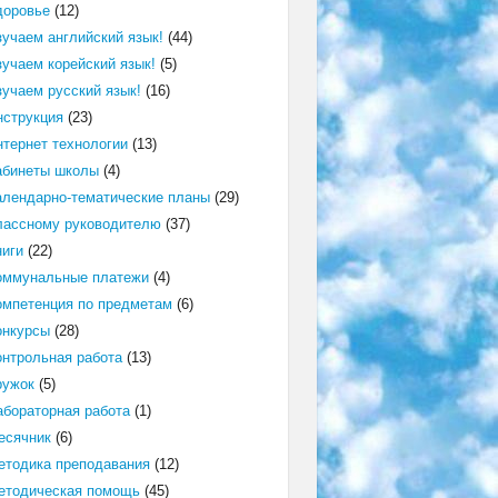
доровье
(12)
зучаем английский язык!
(44)
зучаем корейский язык!
(5)
зучаем русский язык!
(16)
нструкция
(23)
нтернет технологии
(13)
абинеты школы
(4)
алендарно-тематические планы
(29)
лассному руководителю
(37)
ниги
(22)
оммунальные платежи
(4)
омпетенция по предметам
(6)
онкурсы
(28)
онтрольная работа
(13)
ружок
(5)
абораторная работа
(1)
есячник
(6)
етодика преподавания
(12)
етодическая помощь
(45)