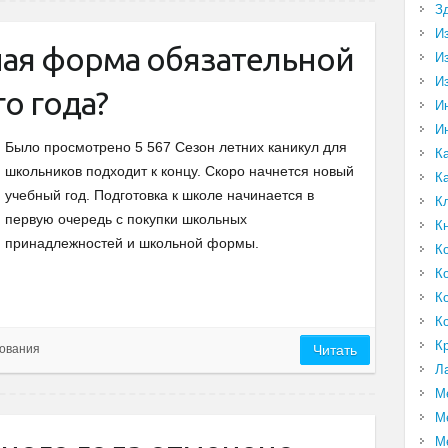
З
И
ная форма обязательной
И
И
го года?
И
И
Было просмотрено 5 567 Сезон летних каникул для
К
школьников подходит к концу. Скоро начнется новый
К
учебный год. Подготовка к школе начинается в
К
первую очередь с покупки школьных
К
принадлежностей и школьной формы.
К
К
К
К
К
ования
Читать
Л
М
М
М