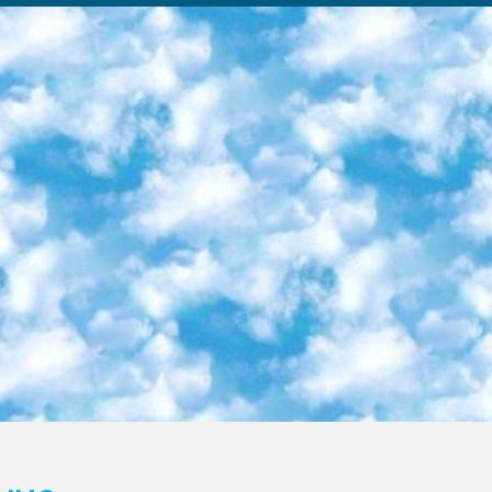
ка образовательный центр (Худайкулов Ш.) итоговый государственный аттестационный экзамен ориентирован на творческое и логическое мышление при подготовке базы материалов учитывать введение заданий. 5. Следует отметить, что: сертификат государственного образца о знании общеобразовательного предмета и как минимум национальный уровень B1 по предметам на иностранных языках, указанным в Приложении 2. или международно признанный сертификат эквивалентного уровня студенты, изучающие определенный предмет, освобождаются от экзамена; по соответствующим предметам запланирована итоговая государственная аттестация за день до дня, путем жеребьевки Рабочей группой (в письменной форме по предметам, проводимым в форме) из числа сформированных вариантов выбрано 2 варианта; 2 выбранных варианта экзамена анонсированы на официальном сайте министерства и все выпускники по всей стране на основе этих вариантов проводит итоговую государственную аттестацию. 6. Государственное образование учащихся средних общеобразовательных учреждений. знания в соответствии с квалификационными требованиями, которые необходимо приобрести на основании стандартов итоговый (выпускной) контроль для 9 и 11 классов в целях тестирования Экзамены (далее – экзамены) состоят из предметов, перечисленных в приложении 1. будет сделано. 7. Экзамены пройдут с 26 мая по 15 июня 2024 г. (кроме науки физического воспитания). 8. Физическая для учащихся 9 классов общесредних образовательных учреждений. Экзамены по предмету «Образование, квалификация медицина» 1-6 мая 2024 года. сотрудники перевести под присмотр (с отклонениями в физическом или умственном развитии) специализированная школа для детей, школы-интернаты и со сколиозом школы-интернаты санаторного типа для больных детей исключены). 9. Он был слепым, слабовидящим и имел нарушения опорно-двигательного аппарата. экзамены в специализированных школах и интернатах для детей должны проводиться исходя из требований, предъявляемых к общеобразовательным учреждениям (физкультура кроме науки). 10. Специализированная школа для глухих и слабослышащих детей. и экзамены в интернатах и быть реализован в виде письменного теста по математике. 11. Специальность для умственно отсталых детей. Для 9 класса Родной язык и литературное письмо Государственный язык (язык обучения – узбекский). для неклассов) написано Математическое письмо Письменная/устная история Узбекистана Физическое воспитание практично Итоговый контроль Для 11 класса Написание родного языка и литературы (эссе) Математическое письмо Узбекский язык (обучение на узбекском языке) не посещающее общее среднее образование для учреждений)/Образовательное учреждение выбор письменный и устный Иностранный язык письменный/устный Письменная/устная история Узбекистана *По выбору студента:  Химия  Физика  Основы государственного права  География 10 бесплатных образовательных ресурсов - Мы составили подборку онлайн-проектов с интерактивными упражнениями, видеолекциями и статьями. Они помогут вам обрести новые и освежить старые знания бесплатно. 1. «ИНТУИТ» Старейшая образовательная площадка Рунета. Здесь вы найдёте сотни текстовых и видеокурсов на десятки различных тем — от программирования до психологии. Многие курсы подготовлены российскими университетами и крупными международными компаниями вроде Intel и Microsoft. Самостоятельное обучение бесплатное, но желающие могут оплатить услуги персональных наставников. 2. «Смартия» знакомит с актуальными профессиями и подсказывает, как им обучаться. Выбрав заинтересовавшую вас специальность — SMM-специалист, фотограф, веб-дизайнер или другую, — увидите список необходимых для неё умений. Чтобы вы могли освоить их самостоятельно, для каждого умения площадка отображает подборку ссылок на учебные материалы. Хотя «Смартия» ориентируется на русскоязычную аудиторию, часть контента всё же доступна только на английском. 3. «Лекторий Физтеха» Проект Московского физико-технического института (Физтеха). С его помощью вы можете смотреть онлайн серии лекций, записанные на видео в этом вузе. В числе доступных предметов — физика, биология, химия, информационные технологии и другие. К некоторым лекциям администрация ресурса прилагает готовые конспекты, которые можно скачивать в PDF-формате. 4. ITMOcourses Онлайн-площадка Санкт-Петербургского национального исследовательского университета информационных технологий, механики и оптики (ИТМО). Ресурс предоставляет свободный доступ к курсам, разработанным в этом вузе. Каталог материалов разбит на четыре категории: «Оптические системы и технологии», «Приборостроение и робототехника», «Информационные технологии» и «Биотехнологии». Курсы состоят из видеолекций, интерактивных демонстраций и заданий. 5. «КиберЛенинка» Электронная научная библиот