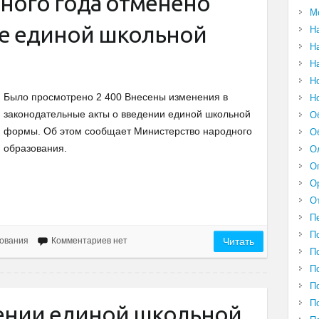
бного года отменено
М
е единой школьной
Н
Н
Н
Н
Было просмотрено 2 400 Внесены изменения в
Н
законодательные акты о введении единой школьной
О
формы. Об этом сообщает Министерство народного
О
образования.
О
О
О
О
П
П
ования
Комментариев нет
Читать
П
П
П
П
ении единой школьной