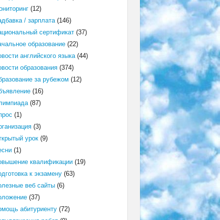
ониторинг
(12)
адбавка / зарплата
(146)
ациональный сертификат
(37)
ачальное образование
(22)
овости английского языка
(44)
овости образования
(374)
бразование за рубежом
(12)
бъявление
(16)
лимпиада
(87)
прос
(1)
рганизация
(3)
ткрытый урок
(9)
есни
(1)
овышение квалификации
(19)
одготовка к экзамену
(63)
олезные веб сайты
(6)
оложение
(37)
омощь абитуриенту
(72)