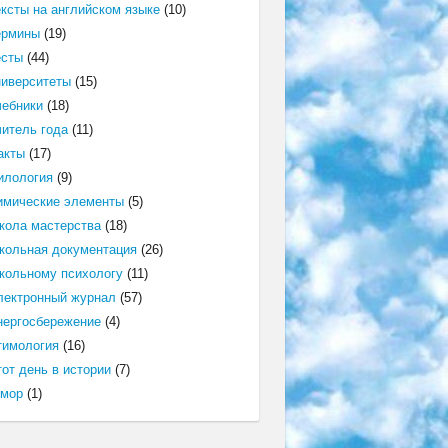
ексты на английском языке
(10)
ермины
(19)
есты
(44)
ниверситеты
(15)
чебники
(18)
читель года
(11)
акты
(17)
илология
(9)
имические элементы
(5)
кола мастерства
(18)
кольная документация
(26)
кольному психологу
(11)
лектронный журнал
(57)
нергосбережение
(4)
тимология
(16)
от день в истории
(7)
мор
(1)