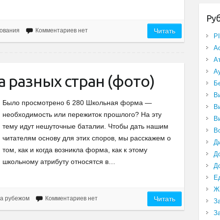
Ру
ования
Комментариев нет
Читать
P
А
А
А
 разных стран (фото)
Б
В
Было просмотрено 6 280 Школьная форма —
В
необходимость или пережиток прошлого? На эту
В
тему идут нешуточные баталии. Чтобы дать нашим
В
читателям основу для этих споров, мы расскажем о
Д
том, как и когда возникла форма, как к этому
Д
школьному атрибуту относятся в…
Д
Е
Ж
а рубежом
Комментариев нет
Читать
З
З