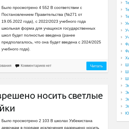
Т
Было просмотрено 4 552 В соответствии с
Т
Постановлением Правительства (№271 от
Т
19.05.2022 года), с 2022/2023 учебного года
У
школьная форма для учащихся государственных
У
школ будет полностью введена (ранее
У
предполагалось, что она будет введена с 2024/2025
Ф
учебного года).
Ф
Х
Ш
ования
Комментариев нет
Читать
Ш
Ш
Э
решено носить светлые
Э
Э
ейки
Эт
Ю
Было просмотрено 2 103 В школах Узбекистана
девочкам в порядке исключения разрешено носить