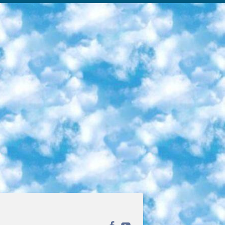
ека открытого доступа. Каталог площадки регулярно обрастает текстами статей из различных научных изданий. Сгруппированные по журналам и рубрикам публикации можно читать онлайн или скачивать целиком в PDF-формате. Проект нацелен на популяризацию науки за счёт открытого доступа к качественной информации. 6. «ПостНаука» На этом ресурсе публикуют подборки видеолекций, составленные экспертами из разных отраслей и объединённые общими темами. Среди них, к примеру, есть серии «Биоинформатика и геномика», «Культура средневековой Скандинавии» и Cinema Studies о теории кино. Каждая подборка лекций — логически связанная история, рассказанная экспертом от первого лица. Кроме того, на сайте появляются научно-образовательные статьи и тесты на разные темы. 7. «Newочём» Команда проекта «Newочём» отбирает самые интересные тексты из англоязычных СМИ и переводит те из них, за которые голосуют участники сообщества «ВКонтакте». По большей части это научно-популярные статьи. Редакторы придумывают лишь заголовки, в остальном содержание переводов соответствует оригиналам. Полные тексты можно читать прямо в социальной сети. 8. InternetUrok Онлайн-база материалов по основным дисциплинам школьной программы. Информация на сайте структурирована по классам, предметам и темам (урокам). Каждый урок состоит из видеолекций и конспектов. Есть также интерактивные тренажёры и тесты для закрепления пройденного материала. Даже если вы давно окончили школу, возможность повторить программу старших классов всегда может пригодиться. 9. Edutainme Ещё один ресурс об образовании. В отличие от Newtonew, как мне кажется, Edutainme больше ориентируется на представителей индустрии: педагогов, предпринимателей, разработчиков образовательных проектов. Но и любой, кто просто стремится к саморазвитию, найдёт на сайте много полезного и интересного для себя. Например, информацию о новых курсах и образовательных сервисах. 10. Newtonew Онлайн-медиа об образовании и обучении в широком смысле. Авторы Newtonew пишут об инструментах, заведениях, тактиках и стратегиях, которые помогают учить других и получать новые знания самостоятельно. На этой площадке вы найдёте новости, обзоры, аналитические мат