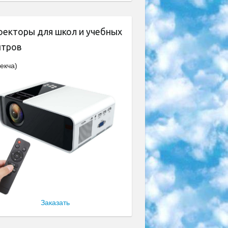
оекторы для школ и учебных
нтров
екча)
Заказать