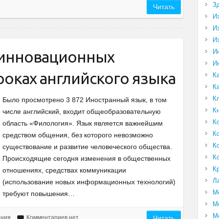
З
Читать
И
И
И
И
 инновационных
И
роках английского языка
К
К
К
Было просмотрено 3 872 Иностранный язык, в том
К
числе английский, входит общеобразовательную
К
область «Филология». Язык является важнейшим
К
средством общения, без которого невозможно
К
существование и развитие человеческого общества.
К
Происходящие сегодня изменения в общественных
К
отношениях, средствах коммуникации
Л
(использование новых информационных технологий)
М
требуют повышения…
М
М
ания
Комментариев нет
Читать