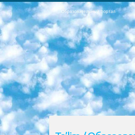
Образовательный портал
РЕСПУБЛИКА УЗБЕКИСТАН МИНИСТРЕРСТВО ДОШКОЛЬНОГО И ШКОЛЬНОГО ОБРАЗОВАНИЯ КОМАНДА в общеобразовательных учреждениях в 2023-2024 учебном году организация и проведение итоговой государственной аттестации обучающихся о Министра дошкольного и школьного образования Республики Узбекистан от 4 марта 2008 года (постановлением Минюста от 20 марта 2008 года № 1778 государственной регистрации) «Итоговое состояние учащихся общего среднего образования на основании положения об утверждении положения об аттестации общего среднего образования выпускной экзамен студентов в образовательных учреждениях в 2023-2024 учебном году В целях организации и прохождения аттестации приказываю: 1. Следующее: перечень предметов, по которым будет проводиться итоговая государственная аттестация и экзамен формы перевода согласно приложению 1; сертификаты международного образца, оценивающие уровень владения иностранными языками перечень согласно приложению 2; 2. Педагогический при специализированных образовательных учреждениях. научно-практический центр квалификации и международной оценки (Д.Давидова) 2024 г. До 25 марта: задания по предметам, по которым будет проводиться итоговая аттестация разработка и утверждение технических условий; итоговая аттестация на основании разработанного предметного задания разработка вопросов по предметам (устно и письменно), экзамен передача; общеобразовательные средние школы и специальные учебные заведения учащиеся выпускных классов школ и интернатов в агентской системе подготовка базы данных экзаменационных материалов и критериев оценки; перевод базы экзаменационных материалов на все языки обучения подать в Республиканский образовательный центр для изготовления; варианты экзаменов на основе разработанных контрольных материалов пусть будут поставлены задачи формирования. 3. Республиканский образовательный центр (Ш.Худайкулов) до 5 апреля 2024 года. до: база данных предоставленных экзаменационных материалов на все языки обучения перевод и экспертиза; для слепых, слабовидящих, глухих, слабослышащих и умственно отсталых детей учащиеся выпускных классов специализированных школ и школ-интернатов база данных экзаменационных материалов на всех преподаваемых языках подготовка критериев оценки; специализированные школы для умственно отсталых детей и технологии для учащихся выпускных классов школ-интернатов разработка соответствующих рекомендаций и критериев проведения ЕГЭ по естествознанию давать задания. 4. Педагогический при специализированных образовательных учреждениях. Научно-практический центр навыков и международной оценки (Д.Давидова), Республи