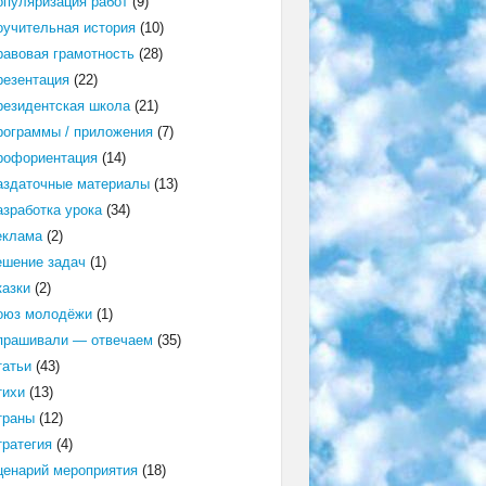
опуляризация работ
(9)
оучительная история
(10)
равовая грамотность
(28)
резентация
(22)
резидентская школа
(21)
рограммы / приложения
(7)
рофориентация
(14)
аздаточные материалы
(13)
азработка урока
(34)
еклама
(2)
ешение задач
(1)
казки
(2)
оюз молодёжи
(1)
прашивали — отвечаем
(35)
татьи
(43)
тихи
(13)
траны
(12)
тратегия
(4)
ценарий мероприятия
(18)