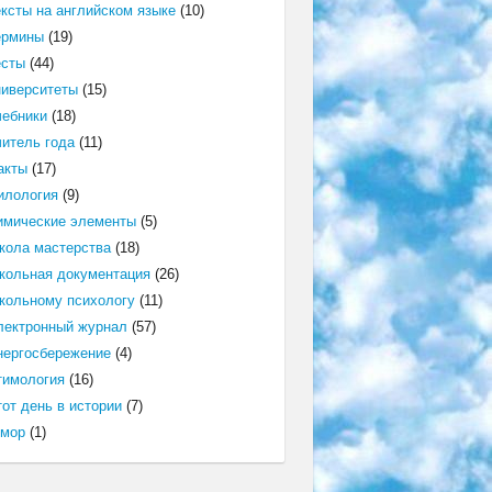
ексты на английском языке
(10)
ермины
(19)
есты
(44)
ниверситеты
(15)
чебники
(18)
читель года
(11)
акты
(17)
илология
(9)
имические элементы
(5)
кола мастерства
(18)
кольная документация
(26)
кольному психологу
(11)
лектронный журнал
(57)
нергосбережение
(4)
тимология
(16)
от день в истории
(7)
мор
(1)