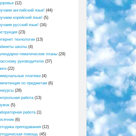
доровье
(12)
зучаем английский язык!
(44)
зучаем корейский язык!
(5)
зучаем русский язык!
(16)
нструкция
(23)
нтернет технологии
(13)
абинеты школы
(4)
алендарно-тематические планы
(29)
лассному руководителю
(37)
ниги
(22)
оммунальные платежи
(4)
омпетенция по предметам
(6)
онкурсы
(28)
онтрольная работа
(13)
ружок
(5)
абораторная работа
(1)
есячник
(6)
етодика преподавания
(12)
етодическая помощь
(45)