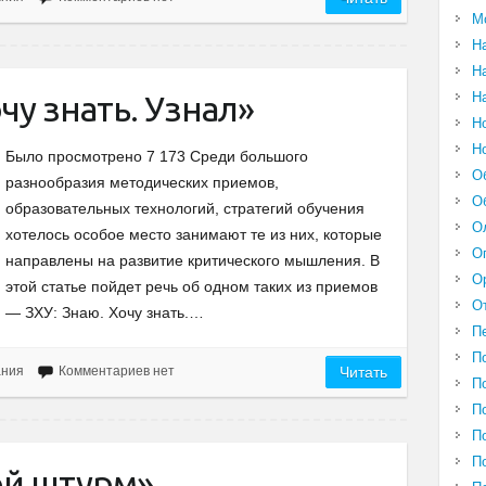
М
Н
Н
Н
чу знать. Узнал»
Н
Н
Было просмотрено 7 173 Среди большого
О
разнообразия методических приемов,
О
образовательных технологий, стратегий обучения
О
хотелось особое место занимают те из них, которые
О
направлены на развитие критического мышления. В
О
этой статье пойдет речь об одном таких из приемов
О
— ЗХУ: Знаю. Хочу знать.…
П
П
ания
Комментариев нет
Читать
П
П
П
П
ой штурм»