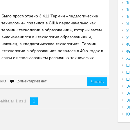
Т
Т
Было просмотрено 3 411 Термин «педагогические
Т
технологии» появился в США первоначально как
У
термин «технологии в образовании», который затем
У
видоизменился в «технологии образования» и,
У
наконец, в «педагогические технологии». Термин
Ф
«технологии в образовании» появился в 40-х годах в
Ф
связи с использованием различных технических…
Х
Ш
Ш
Ш
ания
Комментариев нет
Читать
Э
Э
Э
ahifalar 1 из 1
1
Эт
Ю