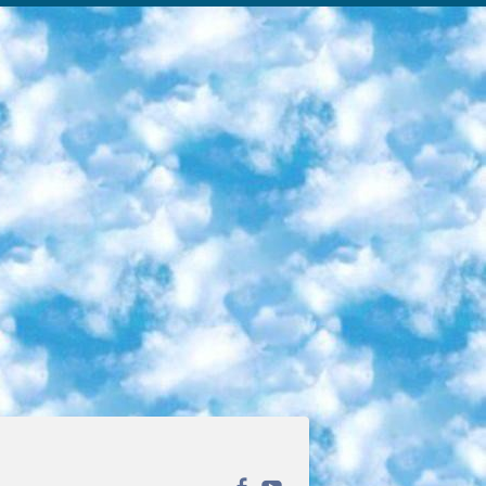
ека открытого доступа. Каталог площадки регулярно обрастает текстами статей из различных научных изданий. Сгруппированные по журналам и рубрикам публикации можно читать онлайн или скачивать целиком в PDF-формате. Проект нацелен на популяризацию науки за счёт открытого доступа к качественной информации. 6. «ПостНаука» На этом ресурсе публикуют подборки видеолекций, составленные экспертами из разных отраслей и объединённые общими темами. Среди них, к примеру, есть серии «Биоинформатика и геномика», «Культура средневековой Скандинавии» и Cinema Studies о теории кино. Каждая подборка лекций — логически связанная история, рассказанная экспертом от первого лица. Кроме того, на сайте появляются научно-образовательные статьи и тесты на разные темы. 7. «Newочём» Команда проекта «Newочём» отбирает самые интересные тексты из англоязычных СМИ и переводит те из них, за которые голосуют участники сообщества «ВКонтакте». По большей части это научно-популярные статьи. Редакторы придумывают лишь заголовки, в остальном содержание переводов соответствует оригиналам. Полные тексты можно читать прямо в социальной сети. 8. InternetUrok Онлайн-база материалов по основным дисциплинам школьной программы. Информация на сайте структурирована по классам, предметам и темам (урокам). Каждый урок состоит из видеолекций и конспектов. Есть также интерактивные тренажёры и тесты для закрепления пройденного материала. Даже если вы давно окончили школу, возможность повторить программу старших классов всегда может пригодиться. 9. Edutainme Ещё один ресурс об образовании. В отличие от Newtonew, как мне кажется, Edutainme больше ориентируется на представителей индустрии: педагогов, предпринимателей, разработчиков образовательных проектов. Но и любой, кто просто стремится к саморазвитию, найдёт на сайте много полезного и интересного для себя. Например, информацию о новых курсах и образовательных сервисах. 10. Newtonew Онлайн-медиа об образовании и обучении в широком смысле. Авторы Newtonew пишут об инструментах, заведениях, тактиках и стратегиях, которые помогают учить других и получать новые знания самостоятельно. На этой площадке вы найдёте новости, обзоры, аналитические мат