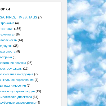
брики
ISA, PIRLS, TIMSS, TALIS
(7)
строномия
(4)
ттестация
(156)
удиокнига
(18)
езопасность
(14)
идеоурок
(38)
иды спорта
(9)
икторина
(3)
оспитание ребёнка
(23)
иректору школы
(12)
олжностная инструкция
(7)
ошкольное образование
(4)
диницы измерения
(5)
изнь популярных людей
(19)
аместителю директора
(61)
арубежные университеты
(4)