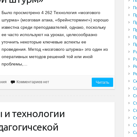
П
П
Было просмотрено 4 262 Технология «мозгового
П
штурма» (мозговая атака, «брейнсторминг») хорошо
П
известна среди преподавателей, однако, поскольку
П
ее часто используют на уроках, целесообразно
П
уточнить некоторые ключевые аспекты ее
П
проведения. Метод «мозгового штурма» это один из
Р
оперативных методов решений той или иной
Р
проблемы,…
Р
Р
С
ания
Комментариев нет
Читать
С
С
С
 и технологии
С
С
дагогичсекой
С
С