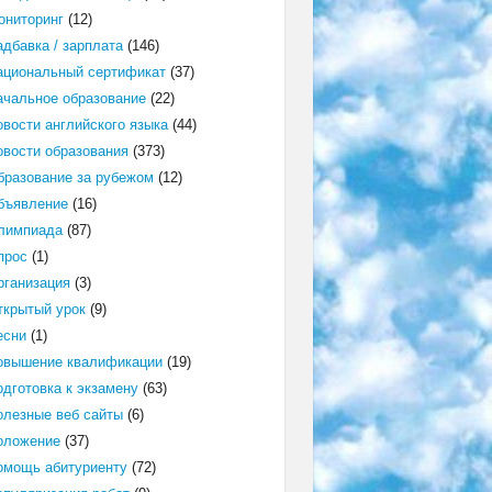
ониторинг
(12)
адбавка / зарплата
(146)
ациональный сертификат
(37)
ачальное образование
(22)
овости английского языка
(44)
овости образования
(373)
бразование за рубежом
(12)
бъявление
(16)
лимпиада
(87)
прос
(1)
рганизация
(3)
ткрытый урок
(9)
есни
(1)
овышение квалификации
(19)
одготовка к экзамену
(63)
олезные веб сайты
(6)
оложение
(37)
омощь абитуриенту
(72)