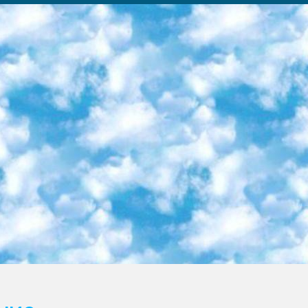
ка образовательный центр (Худайкулов Ш.) итоговый государственный аттестационный экзамен ориентирован на творческое и логическое мышление при подготовке базы материалов учитывать введение заданий. 5. Следует отметить, что: сертификат государственного образца о знании общеобразовательного предмета и как минимум национальный уровень B1 по предметам на иностранных языках, указанным в Приложении 2. или международно признанный сертификат эквивалентного уровня студенты, изучающие определенный предмет, освобождаются от экзамена; по соответствующим предметам запланирована итоговая государственная аттестация за день до дня, путем жеребьевки Рабочей группой (в письменной форме по предметам, проводимым в форме) из числа сформированных вариантов выбрано 2 варианта; 2 выбранных варианта экзамена анонсированы на официальном сайте министерства и все выпускники по всей стране на основе этих вариантов проводит итоговую государственную аттестацию. 6. Государственное образование учащихся средних общеобразовательных учреждений. знания в соответствии с квалификационными требованиями, которые необходимо приобрести на основании стандартов итоговый (выпускной) контроль для 9 и 11 классов в целях тестирования Экзамены (далее – экзамены) состоят из предметов, перечисленных в приложении 1. будет сделано. 7. Экзамены пройдут с 26 мая по 15 июня 2024 г. (кроме науки физического воспитания). 8. Физическая для учащихся 9 классов общесредних образовательных учреждений. Экзамены по предмету «Образование, квалификация медицина» 1-6 мая 2024 года. сотрудники перевести под присмотр (с отклонениями в физическом или умственном развитии) специализированная школа для детей, школы-интернаты и со сколиозом школы-интернаты санаторного типа для больных детей исключены). 9. Он был слепым, слабовидящим и имел нарушения опорно-двигательного аппарата. экзамены в специализированных школах и интернатах для детей должны проводиться исходя из требований, предъявляемых к общеобразовательным учреждениям (физкультура кроме науки). 10. Специализированная школа для глухих и слабослышащих детей. и экзамены в интернатах и быть реализован в виде письменного теста по математике. 11. Специальность для умственно отсталых детей. Для 9 класса Родной язык и литературное письмо Государственный язык (язык обучения – узбекский). для неклассов) написано Математическое письмо Письменная/устная история Узбекистана Физическое воспитание практично Итоговый контроль Для 11 класса Написание родного языка и литературы (эссе) Математическое письмо Узбекский язык (обучение на узбекском языке) не посещающее общее среднее образование для учреждений)/Образовательное учреждение выбор письменный и устный Иностранный язык письменный/устный Письменная/устная история Узбекистана *По выбору студента:  Химия  Физика  Основы государственного права  География 10 бесплатных образовательных ресурсов - Мы составили подборку онлайн-проектов с интерактивными упражнениями, видеолекциями и статьями. Они помогут вам обрести новые и освежить старые знания бесплатно. 1. «ИНТУИТ» Старейшая образовательная площадка Рунета. Здесь вы найдёте сотни текстовых и видеокурсов на десятки различных тем — от программирования до психологии. Многие курсы подготовлены российскими университетами и крупными международными компаниями вроде Intel и Microsoft. Самостоятельное обучение бесплатное, но желающие могут оплатить услуги персональных наставников. 2. «Смартия» знакомит с актуальными профессиями и подсказывает, как им обучаться. Выбрав заинтересовавшую вас специальность — SMM-специалист, фотограф, веб-дизайнер или другую, — увидите список необходимых для неё умений. Чтобы вы могли освоить их самостоятельно, для каждого умения площадка отображает подборку ссылок на учебные материалы. Хотя «Смартия» ориентируется на русскоязычную аудиторию, часть контента всё же доступна только на английском. 3. «Лекторий Физтеха» Проект Московского физико-технического института (Физтеха). С его помощью вы можете смотреть онлайн серии лекций, записанные на видео в этом вузе. В числе доступных предметов — физика, биология, химия, информационные технологии и другие. К некоторым лекциям администрация ресурса прилагает готовые конспекты, которые можно скачивать в PDF-формате. 4. ITMOcourses Онлайн-площадка Санкт-Петербургского национального исследовательского университета информационных технологий, механики и оптики (ИТМО). Ресурс предоставляет свободный доступ к курсам, разработанным в этом вузе. Каталог материалов разбит на четыре категории: «Оптические системы и технологии», «Приборостроение и робототехника», «Информационные технологии» и «Биотехнологии». Курсы состоят из видеолекций, интерактивных демонстраций и заданий. 5. «КиберЛенинка» Электронная научная библиот