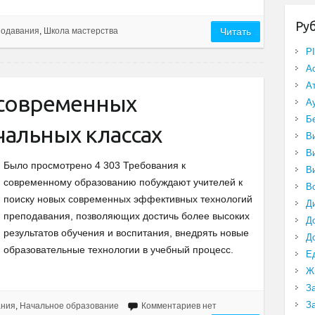
Ру
подавания
,
Школа мастерства
Читать
P
А
А
 современных
А
Б
чальных классах
В
В
Было просмотрено 4 303 Требования к
В
современному образованию побуждают учителей к
В
поиску новых современных эффективных технологий
Д
преподавания, позволяющих достичь более высоких
Д
результатов обучения и воспитания, внедрять новые
Д
образовательные технологии в учебный процесс.
Е
Ж
З
З
ания
,
Начальное образование
Комментариев нет