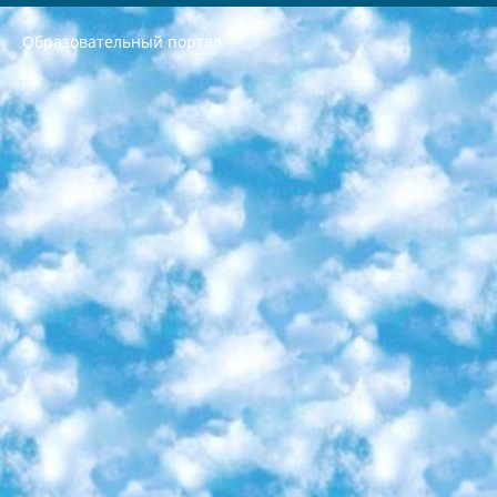
Образовательный портал
РЕСПУБЛИКА УЗБЕКИСТАН МИНИСТРЕРСТВО ДОШКОЛЬНОГО И ШКОЛЬНОГО ОБРАЗОВАНИЯ КОМАНДА в общеобразовательных учреждениях в 2023-2024 учебном году организация и проведение итоговой государственной аттестации обучающихся о Министра дошкольного и школьного образования Республики Узбекистан от 4 марта 2008 года (постановлением Минюста от 20 марта 2008 года № 1778 государственной регистрации) «Итоговое состояние учащихся общего среднего образования на основании положения об утверждении положения об аттестации общего среднего образования выпускной экзамен студентов в образовательных учреждениях в 2023-2024 учебном году В целях организации и прохождения аттестации приказываю: 1. Следующее: перечень предметов, по которым будет проводиться итоговая государственная аттестация и экзамен формы перевода согласно приложению 1; сертификаты международного образца, оценивающие уровень владения иностранными языками перечень согласно приложению 2; 2. Педагогический при специализированных образовательных учреждениях. научно-практический центр квалификации и международной оценки (Д.Давидова) 2024 г. До 25 марта: задания по предметам, по которым будет проводиться итоговая аттестация разработка и утверждение технических условий; итоговая аттестация на основании разработанного предметного задания разработка вопросов по предметам (устно и письменно), экзамен передача; общеобразовательные средние школы и специальные учебные заведения учащиеся выпускных классов школ и интернатов в агентской системе подготовка базы данных экзаменационных материалов и критериев оценки; перевод базы экзаменационных материалов на все языки обучения подать в Республиканский образовательный центр для изготовления; варианты экзаменов на основе разработанных контрольных материалов пусть будут поставлены задачи формирования. 3. Республиканский образовательный центр (Ш.Худайкулов) до 5 апреля 2024 года. до: база данных предоставленных экзаменационных материалов на все языки обучения перевод и экспертиза; для слепых, слабовидящих, глухих, слабослышащих и умственно отсталых детей учащиеся выпускных классов специализированных школ и школ-интернатов база данных экзаменационных материалов на всех преподаваемых языках подготовка критериев оценки; специализированные школы для умственно отсталых детей и технологии для учащихся выпускных классов школ-интернатов разработка соответствующих рекомендаций и критериев проведения ЕГЭ по естествознанию давать задания. 4. Педагогический при специализированных образовательных учреждениях. Научно-практический центр навыков и международной оценки (Д.Давидова), Республика образовательный центр (Худайкулов Ш.) итоговый государственный аттестационный экзамен ориентирован на творческое и логическое мышление при подготовке базы материалов учитывать введение заданий. 5. Следует отметить, что: сертификат государственного образца о знании общеобразовательного предмета и как минимум национальный уровень B1 по предметам на иностранных языках, указанным в Приложении 2. или международно признанный сертификат эквивалентного уровня студенты, изучающие определенный предмет, освобождаются от экзамена; по соответствующим предметам запланирована итоговая государственная аттестация за день до дня, путем жеребьевки Рабочей группой (в письменной форме по предметам, проводимым в форме) из числа сформированных вариантов выбрано 2 варианта; 2 выбранных варианта экзамена анонсированы на официальном сайте министерства и все выпускники по всей стране на основе этих вариантов проводит итоговую государственную аттестацию. 6. Государственное образование учащихся средних общеобразовательных учреждений. знания в соответствии с квалификационными требованиями, которые необходимо приобрести на основании стандартов итоговый (выпускной) контроль для 9 и 11 классов в целях тестирования Экзамены (далее – экзамены) состоят из предметов, перечисленных в приложении 1. будет сделано. 7. Экзамены пройдут с 26 мая по 15 июня 2024 г. (кроме науки физического воспитания). 8. Физическая для учащихся 9 классов общесредних образовательных учреждений. Экзамены по предмету «Образование, квалификация медицина» 1-6 мая 2024 года. сотрудники перевести под присмотр (с отклонениями в физическом или умственном развитии) специализированная школа для детей, школы-интернаты и со сколиозом школы-интернаты санаторного типа для больных детей исключены). 9. Он был слепым, слабовидящим и имел нарушения опорно-двигательного аппарата. экзамены в специализированных школах и интернатах для детей должны проводиться исходя из требований, предъявляемых к общеобразовательным учреждениям (физкультура кроме науки). 10. Специализированная школа для глухих и слабослышащих детей. и экзамены в интернатах и быть реализован в виде письменного теста по математике. 11. Специальность для умственно отсталых детей. Для 9 класса Родной язык и литературное письмо Государственный язык (язык обучения – узбекский). для неклассов) написано Математическое письмо Письменная/устная история Узбекистана Физическое воспитание практично Итоговый контроль Для 11 класса Написание родного языка и литературы (эссе) Математическое письмо Узбекский язык (обучение на узбекском языке) не посещающее общее среднее образование для учреждений)/Образовательное учреждение выбор письменный и устный Иностранный язык письменный/устный Письменная/устная история Узбекистана *По выбору студента:  Химия  Физика  Основы государственного права  География 10 бесплатных образовательных ресурсов - Мы составили подборку онлайн-проектов с интерактивными упражнениями, видеолекциями и статьями. Они помогут вам обрести новые и освежить старые знания бесплатно. 1. «ИНТУИТ» Старейшая образовательная площадка Рунета. Здесь вы найдёте сотни текстовых и видеокурсов на десятки различных тем — от программирования до психологии. Многие курсы подготовлены российскими университетами и крупными международными компаниями вроде Intel и Microsoft. Самостоятельное обучение бесплатное, но желающие могут оплатить услуги персональных наставников. 2. «Смартия» знакомит с актуальными профессиями и подсказывает, как им обучаться. Выбрав заинтересовавшую вас специальность — SMM-специалист, фотограф, веб-дизайнер или другую, — увидите список необходимых для неё умений. Чтобы вы могли освоить их самостоятельно, для каждого умения площадка отображает подборку ссылок на учебные материалы. Хотя «Смартия» ориентируется на русскоязычную аудиторию, часть контента всё же доступна только на английском. 3. «Лекторий Физтеха» Проект Московского физико-технического института (Физтеха). С его помощью вы можете смотреть онлайн серии лекций, записанные на видео в этом вузе. В числе доступных предметов — физика, биология, химия, информационные технологии и другие. К некоторым лекциям администрация ресурса прилагает готовые конспекты, которые можно скачивать в PDF-формате. 4. ITMOcourses Онлайн-площадка Санкт-Петербургского национального исследовательского университета информационных технологий, механики и оптики (ИТМО). Ресурс предоставляет свободный доступ к курсам, разработанным в этом вузе. Каталог материалов разбит на четыре категории: «Оптические системы и технологии», «Приборостроение и робототехника», «Информационные технологии» и «Биотехнологии». Курсы состоят из видеолекций, интерактивных демонстраций и заданий. 5. «КиберЛенинка» Электронная научная библиотека открытого доступа. Каталог площадки регулярно обрастает текстами статей из различных научных изданий. Сгруппированные по журналам и рубрикам публикации можно читать онлайн или скачивать целиком в PDF-формате. Проект нацелен на популяризацию науки за счёт открытого доступа к качественной информации. 6. «ПостНаука» На этом ресурсе публикуют подборки видеолекций, составленные экспертами из разных отраслей и объединённые общими темами. Среди них, к примеру, есть серии «Биоинформатика и геномика», «Культура средневековой Скандинавии» и Cinema Studies о теории кино. Каждая подборка лекций — логически связанная история, рассказанная экспертом от первого лица. Кроме того, на сайте появляются научно-образовательные статьи и тесты на разные темы. 7. «Newочём» Команда проекта «Newочём» отбирает самые интересные тексты из англоязычных СМИ и переводит те из них, за которые голосуют участники сообщества «ВКонтакте». По большей части это научно-популярные статьи. Редакторы придумывают лишь заголовки, в остальном содержание переводов соответствует оригиналам. Полные тексты можно читать прямо в социальной сети. 8. InternetUrok Онлайн-база материалов по основным дисциплинам школьной программы. Информация на сайте структурирована по классам, предметам и темам (урокам). Каждый урок состоит из видеолекций и конспектов. Есть также интерактивные тренажёры и тесты для закрепления пройденного материала. Даже если вы давно окончили школу, возможность повторить программу старших классов всегда может пригодиться. 9. Edutainme Ещё один ресурс об образовании. В отличие от Newtonew, как мне кажется, Edutainme больше ориентируется на представителей индустрии: педагогов, предпринимателей, разработчиков образовательных проектов. Но и любой, кто просто стремится к саморазвитию, найдёт на сайте много полезного и интересного для себя. Например, информацию о новых курсах и образовательных сервисах. 10. Newtonew Онлайн-медиа об образовании и обучении в широком смысле. Авторы Newtonew пишут об инструментах, заведениях, тактиках и стратегиях, которые помогают учить других и получать новые знания самостоятельно. На этой площадке вы найдёте новости, обзоры, аналитические мат