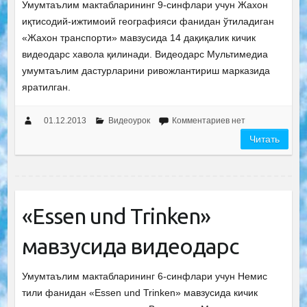
Умумтаълим мактабларининг 9-синфлари учун Жахон
иқтисодий-ижтимоий географияси фанидан ўтиладиган
«Жахон транспорти» мавзусида 14 дақиқалик кичик
видеодарс хавола қилинади. Видеодарс Мультимедиа
умумтаълим дастурларини ривожлантириш марказида
яратилган.
01.12.2013
Видеоурок
Комментариев нет
Читать
«Essen und Trinken»
мавзусида видеодарс
Умумтаълим мактабларининг 6-синфлари учун Немис
тили фанидан «Essen und Trinken» мавзусида кичик