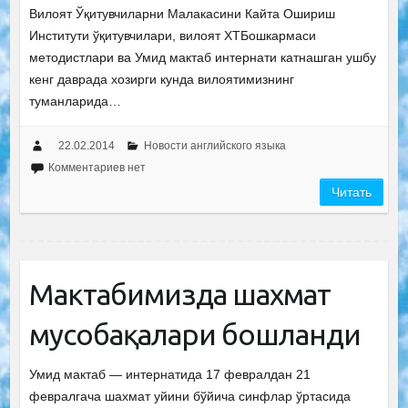
Вилоят Ўқитувчиларни Малакасини Кайта Ошириш
Институти ўқитувчилари, вилоят ХТБошкармаси
методистлари ва Умид мактаб интернати катнашган ушбу
кенг даврада хозирги кунда вилоятимизнинг
туманларида…
22.02.2014
Новости английского языка
Комментариев нет
Читать
Мактабимизда шахмат
мусобақалари бошланди
Умид мактаб — интернатида 17 февралдан 21
февралгача шахмат уйини бўйича синфлар ўртасида