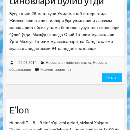
синовлари бўлиб ўтди
Бугун яъни 26 март куни Умид мактаб-интернатида
Жиззах вилояти чет тиллари ўқитувчиларини лавозим
маошларига ойлик устама белгилаш учун тест синовлари
бўлиб ўтди. Мазкўр синовда Олий Таълим муассалари,
Ўрта Махсус Таълим муассасалари, ва Халқ Таълими
муассаларидан жами 94 та педагог қатнашди.…
26.03.2014
Новости английского языка
,
Новости
образования
Комментариев нет
Читать
E’lon
Hurmatli 7 – 8 – 9 sinf o’quvchi qizlari, sizlarni Xalqaro
“Xotin, qizlar kuni” ga bag’ishlab 4 – mart kuni soat 14:00 da