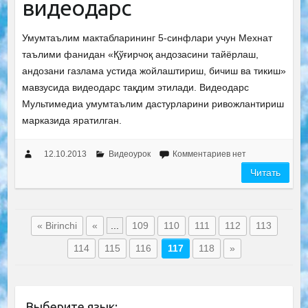
видеодарс
Умумтаълим мактабларининг 5-синфлари учун Мехнат
таълими фанидан «Қўғирчоқ андозасини тайёрлаш,
андозани газлама устида жойлаштириш, бичиш ва тикиш»
мавзусида видеодарс тақдим этилади. Видеодарс
Мультимедиа умумтаълим дастурларини ривожлантириш
марказида яратилган.
12.10.2013
Видеоурок
Комментариев нет
Читать
« Birinchi
«
...
109
110
111
112
113
114
115
116
117
118
»
Выберите язык: