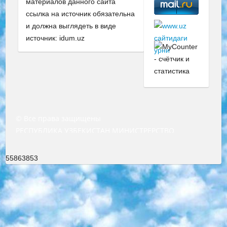
материалов данного сайта
ссылка на источник обязательна
и должна выглядеть в виде
источник: idum.uz
© Все права защищены
РЕСПУБЛИКА УЗБЕКИСТАН МИНИСТРЕРСТВО ДОШКОЛЬНОГО И ШКОЛЬНОГО ОБРАЗОВАНИЯ КОМАНДА в общеобразовательных учреждениях в 2023-2024 учебном году организация и проведение итоговой государственной аттестации обучающихся о Министра дошкольного и школьного образования Республики Узбекистан от 4 марта 2008 года (постановлением Минюста от 20 марта 2008 года № 1778 государственной регистрации) «Итоговое состояние учащихся общего среднего образования на основании положения об утверждении положения об аттестации общего среднего образования выпускной экзамен студентов в образовательных учреждениях в 2023-2024 учебном году В целях организации и прохождения аттестации приказываю: 1. Следующее: перечень предметов, по которым будет проводиться итоговая государственная аттестация и экзамен формы перевода согласно приложению 1; сертификаты международного образца, оценивающие уровень владения иностранными языками перечень согласно приложению 2; 2. Педагогический при специализированных образовательных учреждениях. научно-практический центр квалификации и международной оценки (Д.Давидова) 2024 г. До 25 марта: задания по предметам, по которым будет проводиться итоговая аттестация разработка и утверждение технических условий; итоговая аттестация на основании разработанного предметного задания разработка вопросов по предметам (устно и письменно), экзамен передача; общеобразовательные средние школы и специальные учебные заведения учащиеся выпускных классов школ и интернатов в агентской системе подготовка базы данных экзаменационных материалов и критериев оценки; перевод базы экзаменационных материалов на все языки обучения подать в Республиканский образовательный центр для изготовления; варианты экзаменов на основе разработанных контрольных материалов пусть будут поставлены задачи формирования. 3. Республиканский образовательный центр (Ш.Худайкулов) до 5 апреля 2024 года. до: база данных предоставленных экзаменационных материалов на все языки обучения перевод и экспертиза; для слепых, слабовидящих, глухих, слабослышащих и умственно отсталых детей учащиеся выпускных классов специализированных школ и школ-интернатов база данных экзаменационных материалов на всех преподаваемых языках подготовка критериев оценки; специализированные школы для умственно отсталых детей и технологии для учащихся выпускных классов школ-интернатов разработка соответствующих рекомендаций и критериев проведения ЕГЭ по естествознанию давать задания. 4. Педагогический при специализированных образовательных учреждениях. Научно-практический центр навыков и международной оценки (Д.Давидова), Республика образовательный центр (Худайкулов Ш.) итоговый государственный аттестационный экзамен ориентирован на творческое и логическое мышление при подготовке базы материалов учитывать введение заданий. 5. Следует отметить, что: сертификат государственного образца о знании общеобразовательного предмета и как минимум национальный уровень B1 по предметам на иностранных языках, указанным в Приложении 2. или международно признанный сертификат эквивалентного уровня студенты, изучающие определенный предмет, освобождаются от экзамена; по соответствующим предметам запланирована итоговая государственная аттестация за день до дня, путем жеребьевки Рабочей группой (в письменной форме по предметам, проводимым в форме) из числа сформированных вариантов выбрано 2 варианта; 2 выбранных варианта экзамена анонсированы на официальном сайте министерства и все выпускники по всей стране на основе этих вариантов проводит итоговую государственную аттестацию. 6. Государственное образование учащихся средних общеобразовательных учреждений. знания в соответствии с квалификационными требованиями, которые необходимо приобрести на основании стандартов итоговый (выпускной) контроль для 9 и 11 классов в целях тестирования Экзамены (далее – экзамены) состоят из предметов, перечисленных в приложении 1. будет сделано. 7. Экзамены пройдут с 26 мая по 15 июня 2024 г. (кроме науки физического воспитания). 8. Физическая для учащихся 9 классов общесредних образовательных учреждений. Экзамены по предмету «Образование, квалификация медицина» 1-6 мая 2024 года. сотрудники перевести под присмотр (с отклонениями в физическом или умственном развитии) специализированная школа для детей, школы-интернаты и со сколиозом школы-интернаты санаторного типа для больных детей исключены). 9. Он был слепым, слабовидящим и имел нарушения опорно-двигательного аппарата. экзамены в специализированных школах и интернатах для детей должны проводиться исходя из требований, предъявляемых к общеобразовательным учреждениям (физкультура кроме науки). 10. Специализированная школа для глухих и слабослышащих детей. и экзамены в интернатах и быть реализован в виде письменного теста по математике. 11. Специальность для умственно отсталых детей. Для 9 класса Родной язык и литературное письмо Государственный язык (язык обучения – узбекский). для неклассов) написано Математическое письмо Письменная/устная история Узбекистана Физическое воспитание практично Итоговый контроль Для 11 класса Написание родного языка и литературы (эссе) Математическое письмо Узбекский язык (обучение на узбекском языке) не посещающее общее среднее образование для учреждений)/Образовательное учреждение выбор письменный и устный Иностранный язык письменный/устный Письменная/устная история Узбекистана *По выбору студента:  Химия  Физика  Основы государственного права  География 10 бесплатных образовательных ресурсов - Мы составили подборку онлайн-проектов с интерактивными упражнениями, видеолекциями и статьями. Они помогут вам обрести новые и освежить старые знания бесплатно. 1. «ИНТУИТ» Старейшая образовательная площадка Рунета. Здесь вы найдёте сотни текстовых и видеокурсов на десятки различных тем — от программирования до психологии. Многие курсы подготовлены российскими университетами и крупными международными компаниями вроде Intel и Microsoft. Самостоятельное обучение бесплатное, но желающие могут оплатить услуги персональных наставников. 2. «Смартия» знакомит с актуальными профессиями и подсказывает, как им обучаться. Выбрав заинтересовавшую вас специальность — SMM-специалист, фотограф, веб-дизайнер или другую, — увидите список необходимых для неё умений. Чтобы вы могли освоить их самостоятельно, для каждого умения площадка отображает подборку ссылок на учебные материалы. Хотя «Смартия» ориентируется на русскоязычную аудиторию, часть контента всё же доступна только на английском. 3. «Лекторий Физтеха» Проект Московского физико-технического института (Физтеха). С его помощью вы можете смотреть онлайн серии лекций, записанные на видео в этом вузе. В числе доступных предметов — физика, биология, химия, информационные технологии и другие. К некоторым лекциям администрация ресурса прилагает готовые конспекты, которые можно скачивать в PDF-формате. 4. ITMOcourses Онлайн-площадка Санкт-Петербургского национального исследовательского университета информационных технологий, механики и оптики (ИТМО). Ресурс предоставляет свободный доступ к курсам, разработанным в этом вузе. Каталог материалов разбит на четыре категории: «Оптические системы и технологии», «Приборостроение и робототехника», «Информационные технологии» и «Биотехнологии». Курсы состоят из видеолекций, интерактивных демонстраций и заданий. 5. «КиберЛенинка» Электронная научная библиотека открытого доступа. Каталог площадки регулярно обрастает текстами статей из различных научных изданий. Сгруппированные по журналам и рубрикам публикации можно читать онлайн или скачивать целиком в PDF-формате. Проект нацелен на популяризацию науки за счёт открытого доступа к качественной информации. 6. «ПостНаука» На этом ресурсе публикуют подборки видеолекций, составленные экспертами из разных отраслей и объединённые общими темами. Среди них, к примеру, есть серии «Биоинформатика и геномика», «Культура средневековой Скандинавии» и Cinema Studies о теории кино. Каждая подборка лекций — логически связанная история, рассказанная экспертом от первого лица. Кроме того, на сайте появляются научно-образовательные статьи и тесты на разные темы. 7. «Newочём» Команда проекта «Newочём» отбирает самые интересные тексты из англоязычных СМИ и переводит те из них, за которые голосуют участники сообщества «ВКонтакте». По большей части это научно-популярные статьи. Редакторы придумывают лишь заголовки, в остальном содержание переводов соответствует оригиналам. Полные тексты можно читать прямо в социальной сети. 8. InternetUrok Онлайн-база материалов по основным дисциплинам школьной программы. Информация на сайте структурирована по классам, предметам и темам (урокам). Каждый урок состоит из видеолекций и конспектов. Есть также интерактивные тренажёры и тесты для закрепления пройденного материала. Даже если вы давно окончили школу, возможность повторить программу старших классов всегда может пригодиться. 9. Edutainme Ещё один ресурс об образовании. В отличие от Newtonew, как мне кажется, Edutainme больше ориентируется на представителей индустрии: педагогов, предпринимателей, разработчиков образовательных проектов. Но и любой, кто просто стремится к саморазвитию, найдёт на сайте много полезного и интересного для себя. Например, информацию о новых курсах и образовательных сервисах. 10. Newtonew Онлайн-медиа об образовании и обучении в широком смысле. Авторы Newtonew пишут об инструментах, заведениях, тактиках и стратегиях, которые помогают учить других и получать новые знания самостоятельно. На этой площадке вы найдёте новости, обзоры, аналитические мате
55863853