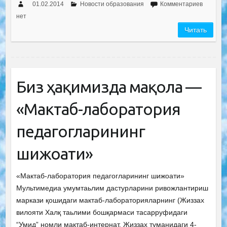
01.02.2014
Новости образования
Комментариев
нет
Читать
Биз ҳақимизда мақола —
«Мактаб-лаборатория
педагогларининг
шижоати»
«Мактаб-лаборатория педагогларининг шижоати»
Мультимедиа умумтаьлим дастурларини ривожлантириш
маркази қошидаги мактаб-лабораторияларнинг (Жиззах
вилояти Халқ таьлими бошқармаси тасарруфидаги
“Умид” номли мактаб-интернат, Жиззах туманидаги 4-