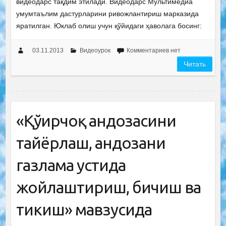
видеодарс тақдим этилади. Видеодарс Мультимедиа
умумтаълим дастурларини ривожлантириш марказида
яратилган. Юклаб олиш учун қўйидаги ҳаволага босинг:
03.11.2013
Видеоурок
Комментариев нет
Читать
«Қўғирчоқ андозасини
тайёрлаш, андозани
газлама устида
жойлаштириш, бичиш ва
тикиш» мавзусида