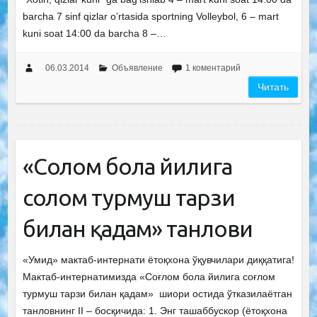
barcha 7 sinf qizlar o’rtasida sportning Volleybol, 6 – mart
kuni soat 14:00 da barcha 8 –…
06.03.2014
Объявление
1 коментарий
Читать
«Соғлом бола йилига
соғлом турмуш тарзи
билан қадам» танлови
«Умид» мактаб-интернати ётоқхона ўқувчилари диққатига!
Мактаб-интернатимизда «Соғлом бола йилига соғлом
турмуш тарзи билан қадам» шиори остида ўтказилаётган
танловнинг II – босқичида: 1. Энг ташаббускор (ётоқхона