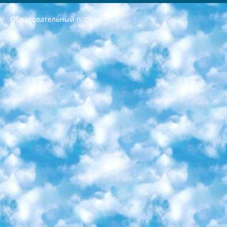
Образовательный портал
РЕСПУБЛИКА УЗБЕКИСТАН МИНИСТРЕРСТВО ДОШКОЛЬНОГО И ШКОЛЬНОГО ОБРАЗОВАНИЯ КОМАНДА в общеобразовательных учреждениях в 2023-2024 учебном году организация и проведение итоговой государственной аттестации обучающихся о Министра дошкольного и школьного образования Республики Узбекистан от 4 марта 2008 года (постановлением Минюста от 20 марта 2008 года № 1778 государственной регистрации) «Итоговое состояние учащихся общего среднего образования на основании положения об утверждении положения об аттестации общего среднего образования выпускной экзамен студентов в образовательных учреждениях в 2023-2024 учебном году В целях организации и прохождения аттестации приказываю: 1. Следующее: перечень предметов, по которым будет проводиться итоговая государственная аттестация и экзамен формы перевода согласно приложению 1; сертификаты международного образца, оценивающие уровень владения иностранными языками перечень согласно приложению 2; 2. Педагогический при специализированных образовательных учреждениях. научно-практический центр квалификации и международной оценки (Д.Давидова) 2024 г. До 25 марта: задания по предметам, по которым будет проводиться итоговая аттестация разработка и утверждение технических условий; итоговая аттестация на основании разработанного предметного задания разработка вопросов по предметам (устно и письменно), экзамен передача; общеобразовательные средние школы и специальные учебные заведения учащиеся выпускных классов школ и интернатов в агентской системе подготовка базы данных экзаменационных материалов и критериев оценки; перевод базы экзаменационных материалов на все языки обучения подать в Республиканский образовательный центр для изготовления; варианты экзаменов на основе разработанных контрольных материалов пусть будут поставлены задачи формирования. 3. Республиканский образовательный центр (Ш.Худайкулов) до 5 апреля 2024 года. до: база данных предоставленных экзаменационных материалов на все языки обучения перевод и экспертиза; для слепых, слабовидящих, глухих, слабослышащих и умственно отсталых детей учащиеся выпускных классов специализированных школ и школ-интернатов база данных экзаменационных материалов на всех преподаваемых языках подготовка критериев оценки; специализированные школы для умственно отсталых детей и технологии для учащихся выпускных классов школ-интернатов разработка соответствующих рекомендаций и критериев проведения ЕГЭ по естествознанию давать задания. 4. Педагогический при специализированных образовательных учреждениях. Научно-практический центр навыков и международной оценки (Д.Давидова), Республика образовательный центр (Худайкулов Ш.) итоговый государственный аттестационный экзамен ориентирован на творческое и логическое мышление при подготовке базы материалов учитывать введение заданий. 5. Следует отметить, что: сертификат государственного образца о знании общеобразовательного предмета и как минимум национальный уровень B1 по предметам на иностранных языках, указанным в Приложении 2. или международно признанный сертификат эквивалентного уровня студенты, изучающие определенный предмет, освобождаются от экзамена; по соответствующим предметам запланирована итоговая государственная аттестация за день до дня, путем жеребьевки Рабочей группой (в письменной форме по предметам, проводимым в форме) из числа сформированных вариантов выбрано 2 варианта; 2 выбранных варианта экзамена анонсированы на официальном сайте министерства и все выпускники по всей стране на основе этих вариантов проводит итоговую государственную аттестацию. 6. Государственное образование учащихся средних общеобразовательных учреждений. знания в соответствии с квалификационными требованиями, которые необходимо приобрести на основании стандартов итоговый (выпускной) контроль для 9 и 11 классов в целях тестирования Экзамены (далее – экзамены) состоят из предметов, перечисленных в приложении 1. будет сделано. 7. Экзамены пройдут с 26 мая по 15 июня 2024 г. (кроме науки физического воспитания). 8. Физическая для учащихся 9 классов общесредних образовательных учреждений. Экзамены по предмету «Образование, квалификация медицина» 1-6 мая 2024 года. сотрудники перевести под присмотр (с отклонениями в физическом или умственном развитии) специализированная школа для детей, школы-интернаты и со сколиозом школы-интернаты санаторного типа для больных детей исключены). 9. Он был слепым, слабовидящим и имел нарушения опорно-двигательного аппарата. экзамены в специализированных школах и интернатах для детей должны проводиться исходя из требований, предъявляемых к общеобразовательным учреждениям (физкультура кроме науки). 10. Специализированная школа для глухих и слабослышащих детей. и экзамены в интернатах и быть реализован в виде письменного теста по математике. 11. Специальность для умственно отсталых детей. Для 9 класса Родной язык и литературное письмо Государственный язык (язык обучения – узбекский). для неклассов) написано Математическое письмо Письменная/устная история Узбекистана Физическое воспитание практично Итоговый контроль Для 11 класса Написание родного языка и литературы (эссе) Математическое письмо Узбекский язык (обучение на узбекском языке) не посещающее общее среднее образование для учреждений)/Образовательное учреждение выбор письменный и устный Иностранный язык письменный/устный Письменная/устная история Узбекистана *По выбору студента:  Химия  Физика  Основы государственного права  География 10 бесплатных образовательных ресурсов - Мы составили подборку онлайн-проектов с интерактивными упражнениями, видеолекциями и статьями. Они помогут вам обрести новые и освежить старые знания бесплатно. 1. «ИНТУИТ» Старейшая образовательная площадка Рунета. Здесь вы найдёте сотни текстовых и видеокурсов на десятки различных тем — от программирования до психологии. Многие курсы подготовлены российскими университетами и крупными международными компаниями вроде Intel и Microsoft. Самостоятельное обучение бесплатное, но желающие могут оплатить услуги персональных наставников. 2. «Смартия» знакомит с актуальными профессиями и подсказывает, как им обучаться. Выбрав заинтересовавшую вас специальность — SMM-специалист, фотограф, веб-дизайнер или другую, — увидите список необходимых для неё умений. Чтобы вы могли освоить их самостоятельно, для каждого умения площадка отображает подборку ссылок на учебные материалы. Хотя «Смартия» ориентируется на русскоязычную аудиторию, часть контента всё же доступна только на английском. 3. «Лекторий Физтеха» Проект Московского физико-технического института (Физтеха). С его помощью вы можете смотреть онлайн серии лекций, записанные на видео в этом вузе. В числе доступных предметов — физика, биология, химия, информационные технологии и другие. К некоторым лекциям администрация ресурса прилагает готовые конспекты, которые можно скачивать в PDF-формате. 4. ITMOcourses Онлайн-площадка Санкт-Петербургского национального исследовательского университета информационных технологий, механики и оптики (ИТМО). Ресурс предоставляет свободный доступ к курсам, разработанным в этом вузе. Каталог материалов разбит на четыре категории: «Оптические системы и технологии», «Приборостроение и робототехника», «Информационные технологии» и «Биотехнологии». Курсы состоят из видеолекций, интерактивных демонстраций и заданий. 5. «КиберЛенинка» Электронная научная библиотека открытого доступа. Каталог площадки регулярно обрастает текстами статей из различных научных изданий. Сгруппированные по журналам и рубрикам публикации можно читать онлайн или скачивать целиком в PDF-формате. Проект нацелен на популяризацию науки за счёт открытого доступа к качественной информации. 6. «ПостНаука» На этом ресурсе публикуют подборки видеолекций, составленные экспертами из разных отраслей и объединённые общими темами. Среди них, к примеру, есть серии «Биоинформатика и геномика», «Культура средневековой Скандинавии» и Cinema Studies о теории кино. Каждая подборка лекций — логически связанная история, рассказанная экспертом от первого лица. Кроме того, на сайте появляются научно-образовательные статьи и тесты на разные темы. 7. «Newочём» Команда проекта «Newочём» отбирает самые интересные тексты из англоязычных СМИ и переводит те из них, за которые голосуют участники сообщества «ВКонтакте». По большей части это научно-популярные статьи. Редакторы придумывают лишь заголовки, в остальном содержание переводов соответствует оригиналам. Полные тексты можно читать прямо в социальной сети. 8. InternetUrok Онлайн-база материалов по основным дисциплинам школьной программы. Информация на сайте структурирована по классам, предметам и темам (урокам). Каждый урок состоит из видеолекций и конспектов. Есть также интерактивные тренажёры и тесты для закрепления пройденного материала. Даже если вы давно окончили школу, возможность повторить программу старших классов всегда может пригодиться. 9. Edutainme Ещё один ресурс об образовании. В отличие от Newtonew, как мне кажется, Edutainme больше ориентируется на представителей индустрии: педагогов, предпринимателей, разработчиков образовательных проектов. Но и любой, кто просто стремится к саморазвитию, найдёт на сайте много полезного и интересного для себя. Например, информацию о новых курсах и образовательных сервисах. 10. Newtonew Онлайн-медиа об образовании и обучении в широком смысле. Авторы Newtonew пишут об инструментах, заведениях, тактиках и стратегиях, которые помогают учить других и получать новые знания самостоятельно. На этой площадке вы найдёте новости, обзоры, аналитические мат