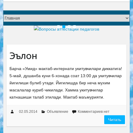
1
2
3
4
Эълон
Барча «Умид» мактаб-интернати укитувчилари диккатига!
5-май, душанба куни 6-хонада соат 13:00 да укитувчилар
йигилиши булиб утади. Йигилишда бир неча мухим
масалалар куриб чикилади. Хамма укитувчилар
катнашиши талаб этилади. Мактаб маъмурияти.
02.05.2014
Объявление
Комментариев нет
Читать