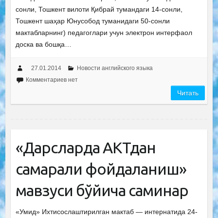
сонли, Тошкент вилоти Қибрай тумандаги 14-сонли,
Тошкент шаҳар Юнусобод туманидаги 50-сонли
мактабларнинг) педагоглари учун электрон интерфаол
доска ва бошқа…
27.01.2014
Новости английского языка
Комментариев нет
Читать
«Дарсларда АКТдан
самарали фойдаланиш»
мавзуси бўйича саминар
«Умид» Ихтисослаштирилган мактаб — интернатида 24-