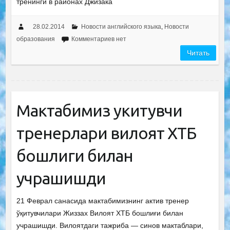
тренинги в районах Джизака
28.02.2014
Новости английского языка
,
Новости
образования
Комментариев нет
Читать
Мактабимиз укитувчи
тренерлари вилоят ХТБ
бошлиги билан
учрашишди
21 Феврал санасида мактабимизнинг актив тренер
ўқитувчилари Жиззах Вилоят ХТБ бошлиғи билан
учрашишди. Вилоятдаги тажриба — синов мактаблари,