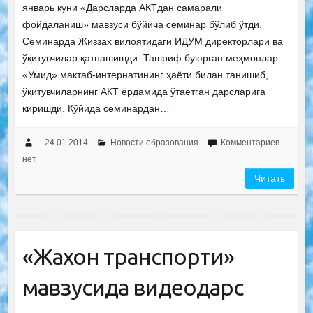
январь куни «Дарсларда АКТдан самарали
фойдаланиш» мавзуси бўйича семинар бўлиб ўтди.
Семинарда Жиззах вилоятидаги ИДУМ директорлари ва
ўқитувчилар қатнашишди. Ташриф буюрган меҳмонлар
«Умид» мактаб-интернатининг ҳаёти билан танишиб,
ўқитувчиларнинг АКТ ёрдамида ўтаётган дарсларига
киришди. Қўйида семинардан…
24.01.2014
Новости образования
Комментариев
нет
Читать
«Жахон транспорти»
мавзусида видеодарс