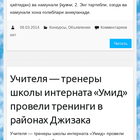
ҳаётидан) ва намунали ўқувчи; 2. Энг тартибли, озода ва
намунали хона ғолиблари аниқланади.
06.03.2014
Конкурсы
,
Объявление
Комментариев
нет
Читать
Учителя — тренеры
школы интерната «Умид»
провели тренинги в
районах Джизака
Учителя — тренеры школы интерната «Умид» провели