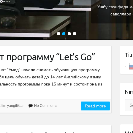
Ушбу саҳифада ма
саволлари 
1
2
3
4
 программу “Let’s Go”
Til
рнат “Умид” начали снимать обучающую программу
бя цель обучать детей до 14 лет Английскому языку
ельность программы пока 15 минут и состоит она из
Nim
Sea
’lim yangiliklari
No Comments
Read more