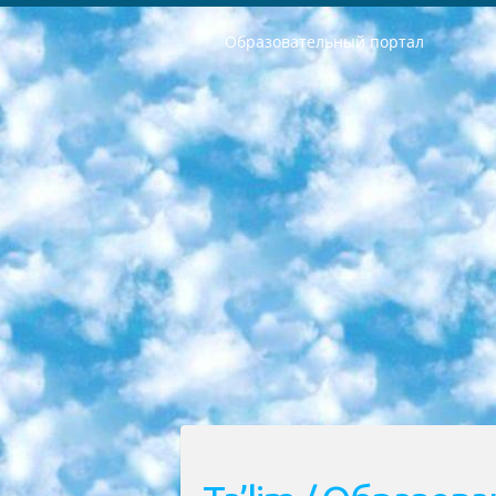
Образовательный портал
РЕСПУБЛИКА УЗБЕКИСТАН МИНИСТРЕРСТВО ДОШКОЛЬНОГО И ШКОЛЬНОГО ОБРАЗОВАНИЯ КОМАНДА в общеобразовательных учреждениях в 2023-2024 учебном году организация и проведение итоговой государственной аттестации обучающихся о Министра дошкольного и школьного образования Республики Узбекистан от 4 марта 2008 года (постановлением Минюста от 20 марта 2008 года № 1778 государственной регистрации) «Итоговое состояние учащихся общего среднего образования на основании положения об утверждении положения об аттестации общего среднего образования выпускной экзамен студентов в образовательных учреждениях в 2023-2024 учебном году В целях организации и прохождения аттестации приказываю: 1. Следующее: перечень предметов, по которым будет проводиться итоговая государственная аттестация и экзамен формы перевода согласно приложению 1; сертификаты международного образца, оценивающие уровень владения иностранными языками перечень согласно приложению 2; 2. Педагогический при специализированных образовательных учреждениях. научно-практический центр квалификации и международной оценки (Д.Давидова) 2024 г. До 25 марта: задания по предметам, по которым будет проводиться итоговая аттестация разработка и утверждение технических условий; итоговая аттестация на основании разработанного предметного задания разработка вопросов по предметам (устно и письменно), экзамен передача; общеобразовательные средние школы и специальные учебные заведения учащиеся выпускных классов школ и интернатов в агентской системе подготовка базы данных экзаменационных материалов и критериев оценки; перевод базы экзаменационных материалов на все языки обучения подать в Республиканский образовательный центр для изготовления; варианты экзаменов на основе разработанных контрольных материалов пусть будут поставлены задачи формирования. 3. Республиканский образовательный центр (Ш.Худайкулов) до 5 апреля 2024 года. до: база данных предоставленных экзаменационных материалов на все языки обучения перевод и экспертиза; для слепых, слабовидящих, глухих, слабослышащих и умственно отсталых детей учащиеся выпускных классов специализированных школ и школ-интернатов база данных экзаменационных материалов на всех преподаваемых языках подготовка критериев оценки; специализированные школы для умственно отсталых детей и технологии для учащихся выпускных классов школ-интернатов разработка соответствующих рекомендаций и критериев проведения ЕГЭ по естествознанию давать задания. 4. Педагогический при специализированных образовательных учреждениях. Научно-практический центр навыков и международной оценки (Д.Давидова), Республи