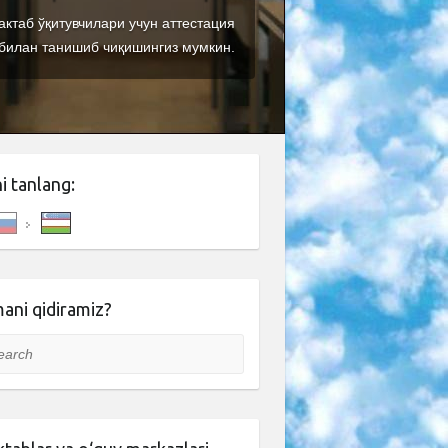
ктаб ўқитувчилари учун аттестация
билан танишиб чиқишингиз мумкин.
ni tanlang:
ani qidiramiz?
rch