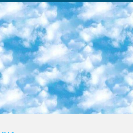
ка образовательный центр (Худайкулов Ш.) итоговый государственный аттестационный экзамен ориентирован на творческое и логическое мышление при подготовке базы материалов учитывать введение заданий. 5. Следует отметить, что: сертификат государственного образца о знании общеобразовательного предмета и как минимум национальный уровень B1 по предметам на иностранных языках, указанным в Приложении 2. или международно признанный сертификат эквивалентного уровня студенты, изучающие определенный предмет, освобождаются от экзамена; по соответствующим предметам запланирована итоговая государственная аттестация за день до дня, путем жеребьевки Рабочей группой (в письменной форме по предметам, проводимым в форме) из числа сформированных вариантов выбрано 2 варианта; 2 выбранных варианта экзамена анонсированы на официальном сайте министерства и все выпускники по всей стране на основе этих вариантов проводит итоговую государственную аттестацию. 6. Государственное образование учащихся средних общеобразовательных учреждений. знания в соответствии с квалификационными требованиями, которые необходимо приобрести на основании стандартов итоговый (выпускной) контроль для 9 и 11 классов в целях тестирования Экзамены (далее – экзамены) состоят из предметов, перечисленных в приложении 1. будет сделано. 7. Экзамены пройдут с 26 мая по 15 июня 2024 г. (кроме науки физического воспитания). 8. Физическая для учащихся 9 классов общесредних образовательных учреждений. Экзамены по предмету «Образование, квалификация медицина» 1-6 мая 2024 года. сотрудники перевести под присмотр (с отклонениями в физическом или умственном развитии) специализированная школа для детей, школы-интернаты и со сколиозом школы-интернаты санаторного типа для больных детей исключены). 9. Он был слепым, слабовидящим и имел нарушения опорно-двигательного аппарата. экзамены в специализированных школах и интернатах для детей должны проводиться исходя из требований, предъявляемых к общеобразовательным учреждениям (физкультура кроме науки). 10. Специализированная школа для глухих и слабослышащих детей. и экзамены в интернатах и быть реализован в виде письменного теста по математике. 11. Специальность для умственно отсталых детей. Для 9 класса Родной язык и литературное письмо Государственный язык (язык обучения – узбекский). для неклассов) написано Математическое письмо Письменная/устная история Узбекистана Физическое воспитание практично Итоговый контроль Для 11 класса Написание родного языка и литературы (эссе) Математическое письмо Узбекский язык (обучение на узбекском языке) не посещающее общее среднее образование для учреждений)/Образовательное учреждение выбор письменный и устный Иностранный язык письменный/устный Письменная/устная история Узбекистана *По выбору студента:  Химия  Физика  Основы государственного права  География 10 бесплатных образовательных ресурсов - Мы составили подборку онлайн-проектов с интерактивными упражнениями, видеолекциями и статьями. Они помогут вам обрести новые и освежить старые знания бесплатно. 1. «ИНТУИТ» Старейшая образовательная площадка Рунета. Здесь вы найдёте сотни текстовых и видеокурсов на десятки различных тем — от программирования до психологии. Многие курсы подготовлены российскими университетами и крупными международными компаниями вроде Intel и Microsoft. Самостоятельное обучение бесплатное, но желающие могут оплатить услуги персональных наставников. 2. «Смартия» знакомит с актуальными профессиями и подсказывает, как им обучаться. Выбрав заинтересовавшую вас специальность — SMM-специалист, фотограф, веб-дизайнер или другую, — увидите список необходимых для неё умений. Чтобы вы могли освоить их самостоятельно, для каждого умения площадка отображает подборку ссылок на учебные материалы. Хотя «Смартия» ориентируется на русскоязычную аудиторию, часть контента всё же доступна только на английском. 3. «Лекторий Физтеха» Проект Московского физико-технического института (Физтеха). С его помощью вы можете смотреть онлайн серии лекций, записанные на видео в этом вузе. В числе доступных предметов — физика, биология, химия, информационные технологии и другие. К некоторым лекциям администрация ресурса прилагает готовые конспекты, которые можно скачивать в PDF-формате. 4. ITMOcourses Онлайн-площадка Санкт-Петербургского национального исследовательского университета информационных технологий, механики и оптики (ИТМО). Ресурс предоставляет свободный доступ к курсам, разработанным в этом вузе. Каталог материалов разбит на четыре категории: «Оптические системы и технологии», «Приборостроение и робототехника», «Информационные технологии» и «Биотехнологии». Курсы состоят из видеолекций, интерактивных демонстраций и заданий. 5. «КиберЛенинка» Электронная научная библиот