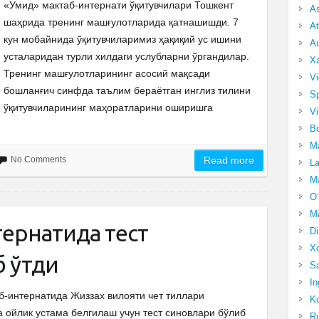
«Умид» мактаб-интернати ўқитувчилари Тошкент
A
шаҳрида тренинг машғулотларида қатнашишди. 7
At
кун мобайнида ўқитувчиларимиз ҳақиқий ус ишини
Au
усталаридан турли хилдаги услубларни ўргандилар.
Xa
Тренинг машғулотларининг асосий мақсади
Vi
бошланғич синфда таълим бераётган инглиз тилини
Sp
ўқитувчиларининг маҳоратларини оширишга
Vi
Bo
Ma
No Comments
Read more
La
Ma
O‘
Ma
ернатида тест
Di
Xo
б ўтди
Sa
In
аб-интернатида Жиззах вилояти чет тиллари
Ko
 ойлик устама белгилаш учун тест синовлари бўлиб
Ru