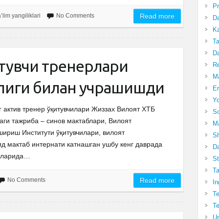
Pr
’lim yangiliklari
No Comments
Read more
Da
Ka
Ta
Da
тувчи тренерлари
R
Ma
лиги билан учрашишди
Er
Yo
 актив тренер ўқитувчилари Жиззах Вилоят ХТБ
So
ги тажриба – синов мактаблари, Вилоят
Ma
ириш Институти ўқитувчилари, вилоят
Sh
 мактаб интернати катнашган ушбу кенг даврада
Da
анларида…
St
Ta
No Comments
Read more
In
Te
Te
Un