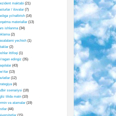
ezident maktabi
(21)
sturlar / ilovalar
(7)
sbga yo'naltirish
(14)
rqatma materiallar
(13)
rs ishlanma
(34)
eklama
(2)
salalarni yechish
(1)
taklar
(2)
shlar ittifoqi
(1)
‘ragan edingiz
(35)
qolalar
(43)
e’rlar
(13)
vlatlar
(12)
rategiya
(4)
dbir ssenariysi
(18)
gliz tilida matn
(10)
rmin va atamalar
(19)
stlar
(44)
iversitetlar
(15)