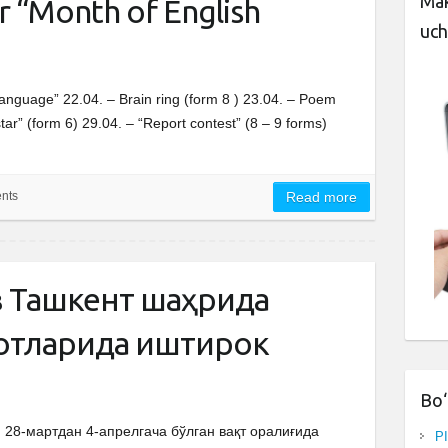
Mak
r “Month of English
uch
anguage” 22.04. – Brain ring (form 8 ) 23.04. – Poem
tar” (form 6) 29.04. – “Report contest” (8 – 9 forms)
nts
Read more
з Ташкент шаҳрида
отларида иштирок
Bo‘
28-мартдан 4-апрелгача бўлган вақт оралиғида
P