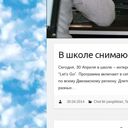
В школе снимают
Сегодня, 30 Апреля в школе – инте
“Let’s Go”. Программа включает в се
по всему Джизакскому региону. Длит
разных…
30.04.2014
Chet tili yangiliklari
,
Ta