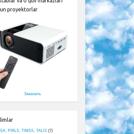
tablar va o‘quv markazlari
un proyektorlar
Заказать
limlar
ISA, PIRLS, TIMSS, TALIS
(7)