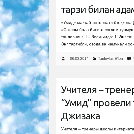
тарзи билан қад
«Умид» мактаб-интернати ётоқхона 
«Соғлом бола йилига соғлом турмуш
танловнинг II – босқичида: 1. Энг т
Энг тартибли, озода ва намунали хо
06.03.2014
Tanlovlar
,
E’lon
Учителя – трен
“Умид” провели 
Джизака
Учителя – тренеры школы интерната