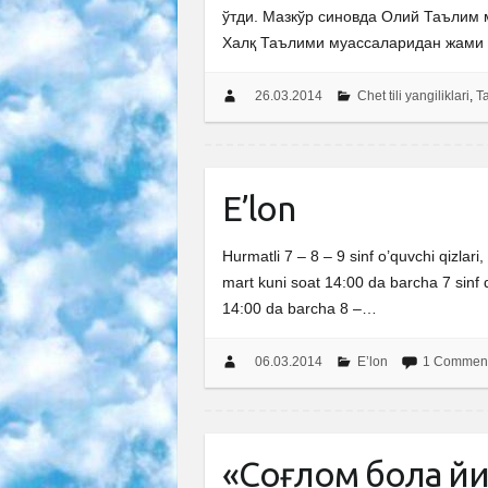
ўтди. Мазкўр синовда Олий Таълим 
Халқ Таълими муассаларидан жами 
26.03.2014
Chet tili yangiliklari
,
Ta
E’lon
Hurmatli 7 – 8 – 9 sinf o’quvchi qizlari,
mart kuni soat 14:00 da barcha 7 sinf q
14:00 da barcha 8 –…
06.03.2014
E’lon
1 Commen
«Соғлом бола й