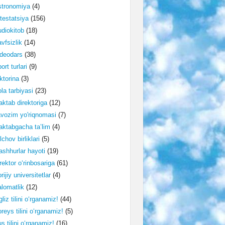
stronomiya
(4)
testatsiya
(156)
diokitob
(18)
vfsizlik
(14)
deodars
(38)
ort turlari
(9)
ktorina
(3)
la tarbiyasi
(23)
ktab direktoriga
(12)
vozim yo'riqnomasi
(7)
ktabgacha ta’lim
(4)
lchov birliklari
(5)
shhurlar hayoti
(19)
rektor o‘rinbosariga
(61)
rijiy universitetlar
(4)
lomatlik
(12)
gliz tilini o‘rganamiz!
(44)
reys tilini o‘rganamiz!
(5)
s tilini o‘rganamiz!
(16)