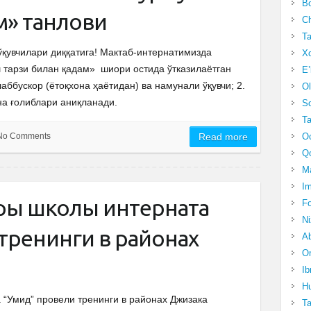
Bo
ам» танлови
Ch
Ta
ўқувчилари диққатига! Мактаб-интернатимизда
Xo
 тарзи билан қадам» шиори остида ўтказилаётган
E’
ашаббускор (ётоқхона ҳаётидан) ва намунали ўқувчи; 2.
Ol
на ғолиблари аниқланади.
S
Ta
No Comments
Read more
Oc
Qo
Ma
Im
еры школы интерната
Fo
N
тренинги в районах
Ab
Om
Ib
Hu
 “Умид” провели тренинги в районах Джизака
T