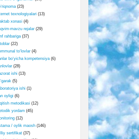
‘riqnoma
(23)
ternet texnologiyalari
(13)
ktab xonasi
(4)
qvim-mavzu rejalar
(29)
nf rahbariga
(37)
toblar
(22)
mmunal to‘lovlar
(4)
nlar bo‘yicha kompetensiya
(6)
nlovlar
(28)
zorat ishi
(13)
‘garak
(5)
boratoriya ishi
(1)
n oyligi
(6)
qitish metodikasi
(12)
etodik yordam
(45)
nitoring
(12)
tama / oylik maosh
(146)
lliy sertifikat
(37)