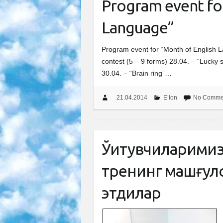
Program event fo
Language”
Program event for “Month of English L
contest (5 – 9 forms) 28.04. – “Lucky s
30.04. – “Brain ring”…
21.04.2014
E’lon
No Comme
Ўқитувчиларими
тренинг машғул
этдилар