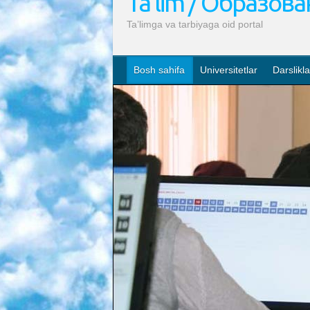
Ta’lim / Образов
Ta’limga va tarbiyaga oid portal
Bosh sahifa
Universitetlar
Darslikla