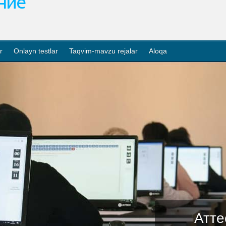
ание
r
Onlayn testlar
Taqvim-mavzu rejalar
Aloqa
Атте