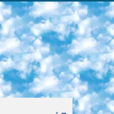
ека открытого доступа. Каталог площадки регулярно обрастает текстами статей из различных научных изданий. Сгруппированные по журналам и рубрикам публикации можно читать онлайн или скачивать целиком в PDF-формате. Проект нацелен на популяризацию науки за счёт открытого доступа к качественной информации. 6. «ПостНаука» На этом ресурсе публикуют подборки видеолекций, составленные экспертами из разных отраслей и объединённые общими темами. Среди них, к примеру, есть серии «Биоинформатика и геномика», «Культура средневековой Скандинавии» и Cinema Studies о теории кино. Каждая подборка лекций — логически связанная история, рассказанная экспертом от первого лица. Кроме того, на сайте появляются научно-образовательные статьи и тесты на разные темы. 7. «Newочём» Команда проекта «Newочём» отбирает самые интересные тексты из англоязычных СМИ и переводит те из них, за которые голосуют участники сообщества «ВКонтакте». По большей части это научно-популярные статьи. Редакторы придумывают лишь заголовки, в остальном содержание переводов соответствует оригиналам. Полные тексты можно читать прямо в социальной сети. 8. InternetUrok Онлайн-база материалов по основным дисциплинам школьной программы. Информация на сайте структурирована по классам, предметам и темам (урокам). Каждый урок состоит из видеолекций и конспектов. Есть также интерактивные тренажёры и тесты для закрепления пройденного материала. Даже если вы давно окончили школу, возможность повторить программу старших классов всегда может пригодиться. 9. Edutainme Ещё один ресурс об образовании. В отличие от Newtonew, как мне кажется, Edutainme больше ориентируется на представителей индустрии: педагогов, предпринимателей, разработчиков образовательных проектов. Но и любой, кто просто стремится к саморазвитию, найдёт на сайте много полезного и интересного для себя. Например, информацию о новых курсах и образовательных сервисах. 10. Newtonew Онлайн-медиа об образовании и обучении в широком смысле. Авторы Newtonew пишут об инструментах, заведениях, тактиках и стратегиях, которые помогают учить других и получать новые знания самостоятельно. На этой площадке вы найдёте новости, обзоры, аналитические мат