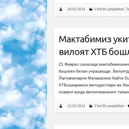
28.02.2014
Chet tili yangiliklari
,
Ta
Мактабимиз уки
вилоят ХТБ бош
21 Феврал санасида мактабимизнинг
бошлиғи билан учрашишди. Вилоятда
Ўқитувчиларни Малакасини Кайта Ош
ХТБошкармаси методистлари ва Умид
хозирги кунда вилоятимизнинг тум
22.02.2014
Chet tili yangiliklari