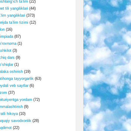
shlang‘ich ta’lim
(22)
et tili yangiliklari
(44)
’lim yangiliklari
(373)
rijda ta’lim tizimi
(12)
lon
(16)
impiada
(87)
o‘rovnoma
(1)
shkilot
(3)
hiq dars
(9)
‘shiqlar
(1)
laka oshirish
(19)
tihonga tayyorgarlik
(63)
ydali veb saytlar
(6)
izom
(37)
ituriyentga yordam
(72)
malashtirish
(9)
ratli hikoya
(10)
quqiy savodxonlik
(28)
aqdimot
(22)