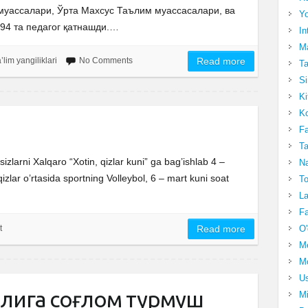
муассалари, Ўрта Махсус Таълим муассасалари, ва
Yo
94 та педагог қатнашди.…
In
Ma
’lim yangiliklari
No Comments
Read more
Ta
Si
Ki
Ko
Fa
Ta
 sizlarni Xalqaro “Xotin, qizlar kuni” ga bag’ishlab 4 –
Na
izlar o’rtasida sportning Volleybol, 6 – mart kuni soat
To
La
Fa
t
Read more
O'
M
Mo
Us
илига соғлом турмуш
Mi