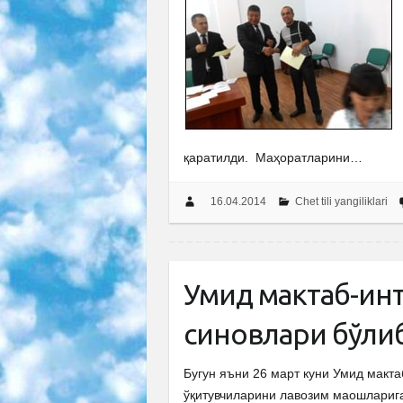
қаратилди. Маҳоратларини…
16.04.2014
Chet tili yangiliklari
Умид мактаб-инт
синовлари бўли
Бугун яъни 26 март куни Умид макт
ўқитувчиларини лавозим маошларига