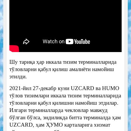
Шу тариқа ҳар иккала тизим терминалларида
тўловларни қабул қилиш амалиёти намойиш
этилди.
2021-йил 27-декабр куни UZCARD ва HUMO
тўлов тизимлари иккала тизим терминалларида
тўловларни қабул қилишни намойиш этдилар.
Илгари терминалларда чекловлар мавжуд
бўлган бўлса, эндиликда битта терминалда ҳам
UZCARD, ҳам ҲУМО карталарига хизмат