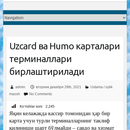
Uzcard ва Humo карталари
терминаллари
бирлаштирилади
admin
вторник декабря 28th, 2021
Ustama / oylik
maosh
No Comments
Ko‘rishlar soni
2,245
Яқин келажакда кассир томонидан ҳар бир
карта учун турли терминалларнинг таклиф
қилиниши шарт бўлмайди – савдо ва хизмат