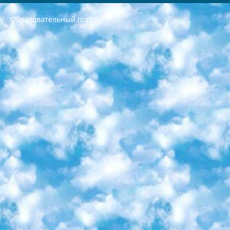
Образовательный портал
РЕСПУБЛИКА УЗБЕКИСТАН МИНИСТРЕРСТВО ДОШКОЛЬНОГО И ШКОЛЬНОГО ОБРАЗОВАНИЯ КОМАНДА в общеобразовательных учреждениях в 2023-2024 учебном году организация и проведение итоговой государственной аттестации обучающихся о Министра дошкольного и школьного образования Республики Узбекистан от 4 марта 2008 года (постановлением Минюста от 20 марта 2008 года № 1778 государственной регистрации) «Итоговое состояние учащихся общего среднего образования на основании положения об утверждении положения об аттестации общего среднего образования выпускной экзамен студентов в образовательных учреждениях в 2023-2024 учебном году В целях организации и прохождения аттестации приказываю: 1. Следующее: перечень предметов, по которым будет проводиться итоговая государственная аттестация и экзамен формы перевода согласно приложению 1; сертификаты международного образца, оценивающие уровень владения иностранными языками перечень согласно приложению 2; 2. Педагогический при специализированных образовательных учреждениях. научно-практический центр квалификации и международной оценки (Д.Давидова) 2024 г. До 25 марта: задания по предметам, по которым будет проводиться итоговая аттестация разработка и утверждение технических условий; итоговая аттестация на основании разработанного предметного задания разработка вопросов по предметам (устно и письменно), экзамен передача; общеобразовательные средние школы и специальные учебные заведения учащиеся выпускных классов школ и интернатов в агентской системе подготовка базы данных экзаменационных материалов и критериев оценки; перевод базы экзаменационных материалов на все языки обучения подать в Республиканский образовательный центр для изготовления; варианты экзаменов на основе разработанных контрольных материалов пусть будут поставлены задачи формирования. 3. Республиканский образовательный центр (Ш.Худайкулов) до 5 апреля 2024 года. до: база данных предоставленных экзаменационных материалов на все языки обучения перевод и экспертиза; для слепых, слабовидящих, глухих, слабослышащих и умственно отсталых детей учащиеся выпускных классов специализированных школ и школ-интернатов база данных экзаменационных материалов на всех преподаваемых языках подготовка критериев оценки; специализированные школы для умственно отсталых детей и технологии для учащихся выпускных классов школ-интернатов разработка соответствующих рекомендаций и критериев проведения ЕГЭ по естествознанию давать задания. 4. Педагогический при специализированных образовательных учреждениях. Научно-практический центр навыков и международной оценки (Д.Давидова), Республика образовательный центр (Худайкулов Ш.) итоговый государственный аттестационный экзамен ориентирован на творческое и логическое мышление при подготовке базы материалов учитывать введение заданий. 5. Следует отметить, что: сертификат государственного образца о знании общеобразовательного предмета и как минимум национальный уровень B1 по предметам на иностранных языках, указанным в Приложении 2. или международно признанный сертификат эквивалентного уровня студенты, изучающие определенный предмет, освобождаются от экзамена; по соответствующим предметам запланирована итоговая государственная аттестация за день до дня, путем жеребьевки Рабочей группой (в письменной форме по предметам, проводимым в форме) из числа сформированных вариантов выбрано 2 варианта; 2 выбранных варианта экзамена анонсированы на официальном сайте министерства и все выпускники по всей стране на основе этих вариантов проводит итоговую государственную аттестацию. 6. Государственное образование учащихся средних общеобразовательных учреждений. знания в соответствии с квалификационными требованиями, которые необходимо приобрести на основании стандартов итоговый (выпускной) контроль для 9 и 11 классов в целях тестирования Экзамены (далее – экзамены) состоят из предметов, перечисленных в приложении 1. будет сделано. 7. Экзамены пройдут с 26 мая по 15 июня 2024 г. (кроме науки физического воспитания). 8. Физическая для учащихся 9 классов общесредних образовательных учреждений. Экзамены по предмету «Образование, квалификация медицина» 1-6 мая 2024 года. сотрудники перевести под присмотр (с отклонениями в физическом или умственном развитии) специализированная школа для детей, школы-интернаты и со сколиозом школы-интернаты санаторного типа для больных детей исключены). 9. Он был слепым, слабовидящим и имел нарушения опорно-двигательного аппарата. экзамены в специализированных школах и интернатах для детей должны проводиться исходя из требований, предъявляемых к общеобразовательным учреждениям (физкультура кроме науки). 10. Специализированная школа для глухих и слабослышащих детей. и экзамены в интернатах и быть реализован в виде письменного теста по математике. 11. Специальность для умственно отсталых детей. Для 9 класса Родной язык и литературное письмо Государственный язык (язык обучения – узбекский). для неклассов) написано Математическое письмо Письменная/устная история Узбекистана Физическое воспитание практично Итоговый контроль Для 11 класса Написание родного языка и литературы (эссе) Математическое письмо Узбекский язык (обучение на узбекском языке) не посещающее общее среднее образование для учреждений)/Образовательное учреждение выбор письменный и устный Иностранный язык письменный/устный Письменная/устная история Узбекистана *По выбору студента:  Химия  Физика  Основы государственного права  География 10 бесплатных образовательных ресурсов - Мы составили подборку онлайн-проектов с интерактивными упражнениями, видеолекциями и статьями. Они помогут вам обрести новые и освежить старые знания бесплатно. 1. «ИНТУИТ» Старейшая образовательная площадка Рунета. Здесь вы найдёте сотни текстовых и видеокурсов на десятки различных тем — от программирования до психологии. Многие курсы подготовлены российскими университетами и крупными международными компаниями вроде Intel и Microsoft. Самостоятельное обучение бесплатное, но желающие могут оплатить услуги персональных наставников. 2. «Смартия» знакомит с актуальными профессиями и подсказывает, как им обучаться. Выбрав заинтересовавшую вас специальность — SMM-специалист, фотограф, веб-дизайнер или другую, — увидите список необходимых для неё умений. Чтобы вы могли освоить их самостоятельно, для каждого умения площадка отображает подборку ссылок на учебные материалы. Хотя «Смартия» ориентируется на русскоязычную аудиторию, часть контента всё же доступна только на английском. 3. «Лекторий Физтеха» Проект Московского физико-технического института (Физтеха). С его помощью вы можете смотреть онлайн серии лекций, записанные на видео в этом вузе. В числе доступных предметов — физика, биология, химия, информационные технологии и другие. К некоторым лекциям администрация ресурса прилагает готовые конспекты, которые можно скачивать в PDF-формате. 4. ITMOcourses Онлайн-площадка Санкт-Петербургского национального исследовательского университета информационных технологий, механики и оптики (ИТМО). Ресурс предоставляет свободный доступ к курсам, разработанным в этом вузе. Каталог материалов разбит на четыре категории: «Оптические системы и технологии», «Приборостроение и робототехника», «Информационные технологии» и «Биотехнологии». Курсы состоят из видеолекций, интерактивных демонстраций и заданий. 5. «КиберЛенинка» Электронная научная библиотека открытого доступа. Каталог площадки регулярно обрастает текстами статей из различных научных изданий. Сгруппированные по журналам и рубрикам публикации можно читать онлайн или скачивать целиком в PDF-формате. Проект нацелен на популяризацию науки за счёт открытого доступа к качественной информации. 6. «ПостНаука» На этом ресурсе публикуют подборки видеолекций, составленные экспертами из разных отраслей и объединённые общими темами. Среди них, к примеру, есть серии «Биоинформатика и геномика», «Культура средневековой Скандинавии» и Cinema Studies о теории кино. Каждая подборка лекций — логически связанная история, рассказанная экспертом от первого лица. Кроме того, на сайте появляются научно-образовательные статьи и тесты на разные темы. 7. «Newочём» Команда проекта «Newочём» отбирает самые интересные тексты из англоязычных СМИ и переводит те из них, за которые голосуют участники сообщества «ВКонтакте». По большей части это научно-популярные статьи. Редакторы придумывают лишь заголовки, в остальном содержание переводов соответствует оригиналам. Полные тексты можно читать прямо в социальной сети. 8. InternetUrok Онлайн-база материалов по основным дисциплинам школьной программы. Информация на сайте структурирована по классам, предметам и темам (урокам). Каждый урок состоит из видеолекций и конспектов. Есть также интерактивные тренажёры и тесты для закрепления пройденного материала. Даже если вы давно окончили школу, возможность повторить программу старших классов всегда может пригодиться. 9. Edutainme Ещё один ресурс об образовании. В отличие от Newtonew, как мне кажется, Edutainme больше ориентируется на представителей индустрии: педагогов, предпринимателей, разработчиков образовательных проектов. Но и любой, кто просто стремится к саморазвитию, найдёт на сайте много полезного и интересного для себя. Например, информацию о новых курсах и образовательных сервисах. 10. Newtonew Онлайн-медиа об образовании и обучении в широком смысле. Авторы Newtonew пишут об инструментах, заведениях, тактиках и стратегиях, которые помогают учить других и получать новые знания самостоятельно. На этой площадке вы найдёте новости, обзоры, аналитические мат