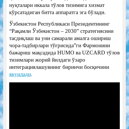
нуқталари иккала тўлов тизимига хизмат
кўрсатадиган битта аппаратга эга бўлади.
Ўзбекистон Республикаси Президентининг
“Рақамли Ўзбекистон – 2030” стратегиясини
тасдиқлаш ва уни самарали амалга ошириш
чора-тадбирлари тўғрисида”ги Фармонини
бажариш мақсадида HUMO ва UZCARD тўлов
тизимлари жорий йилдаги ўзаро
интеграциялашувнинг биринчи босқичини
якунлади
.