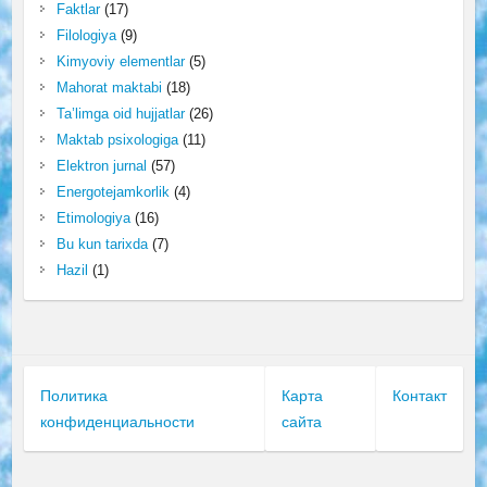
Faktlar
(17)
Filologiya
(9)
Kimyoviy elementlar
(5)
Mahorat maktabi
(18)
Ta’limga oid hujjatlar
(26)
Maktab psixologiga
(11)
Elektron jurnal
(57)
Energotejamkorlik
(4)
Etimologiya
(16)
Bu kun tarixda
(7)
Hazil
(1)
Политика
Карта
Контакт
конфиденциальности
сайта