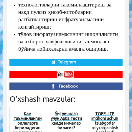
технологияларни такомиллаштириш ва
нақд пулсиз ҳисоб-китобларни
рағбатлантириш инфратузилмасини
кенгайтириш;
тўлов инфратузилмасининг ишончлилиги
ва ахборот хавфсизлигини таъминлаш
бўйича лойиҳаларни амалга ошириш.
O‘xshash mavzular:
Кам
Ўқитувчилар
TOEFL ITP
таъминланган
учун Aptis тести
imtihoni uchun
оилаларга
ҳақида нималар
talabgorlar
бериладиган
биласиз?
ro‘yxatga olish