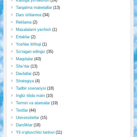
Kasbga yo'naltirish
(14)
Tarqatma materiallar
(13)
Dars ishlanma
(34)
Reklama
(2)
Masalalarni yechish
(1)
Ertaklar
(2)
Yoshlar ittifoqi
(1)
So‘ragan edingiz
(35)
Maqolalar
(43)
She’rlar
(13)
Davlatlar
(12)
Strategiya
(4)
Tadbir ssenariysi
(18)
Ingliz tilida matn
(10)
Termin va atamalar
(19)
Testlar
(44)
Universitetlar
(15)
Darsliklar
(18)
Yil o‘qituvchisi tanlovi
(11)