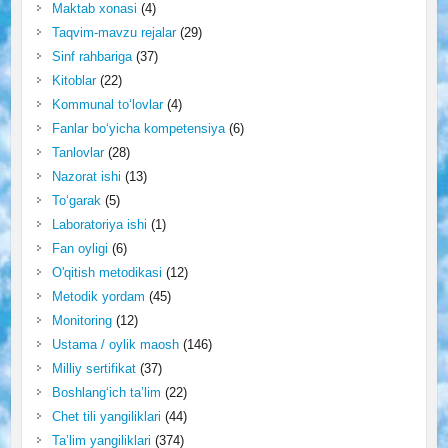
Maktab xonasi
(4)
Taqvim-mavzu rejalar
(29)
Sinf rahbariga
(37)
Kitoblar
(22)
Kommunal to‘lovlar
(4)
Fanlar bo‘yicha kompetensiya
(6)
Tanlovlar
(28)
Nazorat ishi
(13)
To‘garak
(5)
Laboratoriya ishi
(1)
Fan oyligi
(6)
O'qitish metodikasi
(12)
Metodik yordam
(45)
Monitoring
(12)
Ustama / oylik maosh
(146)
Milliy sertifikat
(37)
Boshlang‘ich ta’lim
(22)
Chet tili yangiliklari
(44)
Ta’lim yangiliklari
(374)