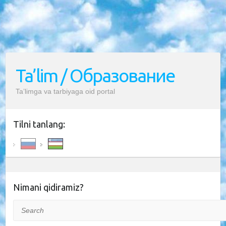
Ta’lim / Образование
Ta’limga va tarbiyaga oid portal
Tilni tanlang:
Nimani qidiramiz?
Search