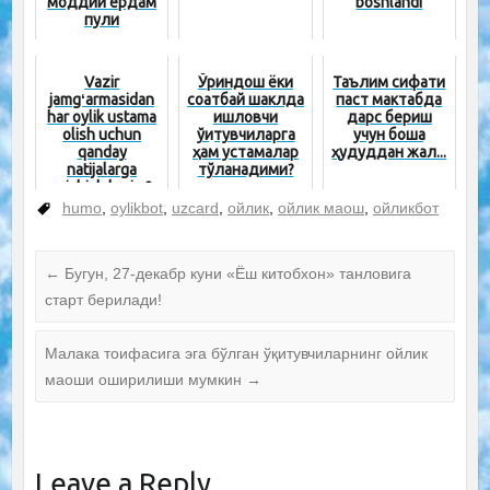
моддий ёрдам
boshlandi
пули
оширилади
Vazir
Ўриндош ёки
Таълим сифати
jamgʻarmasidan
соатбай шаклда
паст мактабда
har oylik ustama
ишловчи
дарс бериш
olish uchun
ўқитувчиларга
учун бошқа
qanday
ҳам устамалар
ҳудуддан жал...
natijalarga
тўланадими?
erishish lozim?
humo
,
oylikbot
,
uzcard
,
ойлик
,
ойлик маош
,
ойликбот
←
Бугун, 27-декабр куни «Ёш китобхон» танловига
старт берилади!
Малака тоифасига эга бўлган ўқитувчиларнинг ойлик
маоши оширилиши мумкин
→
Leave a Reply