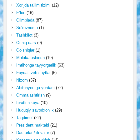
Xorijda ta’lim tizimi
(12)
E’lon
(16)
Olimpiada
(87)
So‘rovnoma
(1)
Tashkilot
(3)
Ochiq dars
(9)
Qo‘shiqlar
(1)
Malaka oshirish
(19)
Imtihonga tayyorgarlik
(63)
Foydali veb saytlar
(6)
Nizom
(37)
Abituriyentga yordam
(72)
Ommalashtirish
(9)
Ibratli hikoya
(10)
Huquqiy savodxonlik
(29)
Taqdimot
(22)
Prezident maktabi
(21)
Dasturlar / ilovalar
(7)