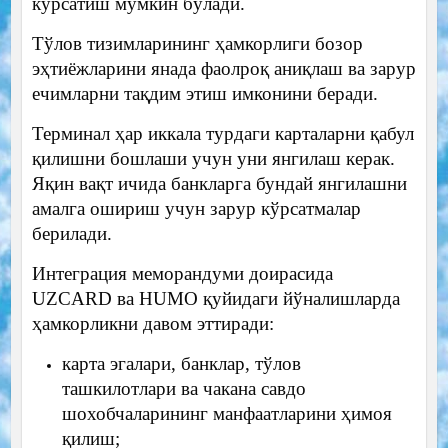
кўрсатиш мумкин бўлади.
Тўлов тизимларининг ҳамкорлиги бозор
эҳтиёжларини янада фаолроқ аниқлаш ва зарур
ечимларни тақдим этиш имконини беради.
Терминал ҳар иккала турдаги карталарни қабул
қилишни бошлаши учун уни янгилаш керак.
Яқин вақт ичида банкларга бундай янгилашни
амалга ошириш учун зарур кўрсатмалар
берилади.
Интеграция меморандуми доирасида
UZCARD ва HUMO қуйидаги йўналишларда
ҳамкорликни давом эттиради:
карта эгалари, банклар, тўлов
ташкилотлари ва чакана савдо
шохобчаларининг манфаатларини ҳимоя
қилиш;