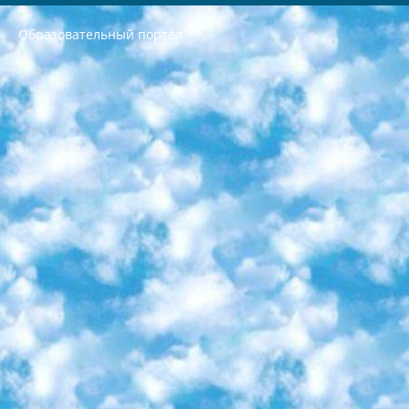
Образовательный портал
РЕСПУБЛИКА УЗБЕКИСТАН МИНИСТРЕРСТВО ДОШКОЛЬНОГО И ШКОЛЬНОГО ОБРАЗОВАНИЯ КОМАНДА в общеобразовательных учреждениях в 2023-2024 учебном году организация и проведение итоговой государственной аттестации обучающихся о Министра дошкольного и школьного образования Республики Узбекистан от 4 марта 2008 года (постановлением Минюста от 20 марта 2008 года № 1778 государственной регистрации) «Итоговое состояние учащихся общего среднего образования на основании положения об утверждении положения об аттестации общего среднего образования выпускной экзамен студентов в образовательных учреждениях в 2023-2024 учебном году В целях организации и прохождения аттестации приказываю: 1. Следующее: перечень предметов, по которым будет проводиться итоговая государственная аттестация и экзамен формы перевода согласно приложению 1; сертификаты международного образца, оценивающие уровень владения иностранными языками перечень согласно приложению 2; 2. Педагогический при специализированных образовательных учреждениях. научно-практический центр квалификации и международной оценки (Д.Давидова) 2024 г. До 25 марта: задания по предметам, по которым будет проводиться итоговая аттестация разработка и утверждение технических условий; итоговая аттестация на основании разработанного предметного задания разработка вопросов по предметам (устно и письменно), экзамен передача; общеобразовательные средние школы и специальные учебные заведения учащиеся выпускных классов школ и интернатов в агентской системе подготовка базы данных экзаменационных материалов и критериев оценки; перевод базы экзаменационных материалов на все языки обучения подать в Республиканский образовательный центр для изготовления; варианты экзаменов на основе разработанных контрольных материалов пусть будут поставлены задачи формирования. 3. Республиканский образовательный центр (Ш.Худайкулов) до 5 апреля 2024 года. до: база данных предоставленных экзаменационных материалов на все языки обучения перевод и экспертиза; для слепых, слабовидящих, глухих, слабослышащих и умственно отсталых детей учащиеся выпускных классов специализированных школ и школ-интернатов база данных экзаменационных материалов на всех преподаваемых языках подготовка критериев оценки; специализированные школы для умственно отсталых детей и технологии для учащихся выпускных классов школ-интернатов разработка соответствующих рекомендаций и критериев проведения ЕГЭ по естествознанию давать задания. 4. Педагогический при специализированных образовательных учреждениях. Научно-практический центр навыков и международной оценки (Д.Давидова), Республика образовательный центр (Худайкулов Ш.) итоговый государственный аттестационный экзамен ориентирован на творческое и логическое мышление при подготовке базы материалов учитывать введение заданий. 5. Следует отметить, что: сертификат государственного образца о знании общеобразовательного предмета и как минимум национальный уровень B1 по предметам на иностранных языках, указанным в Приложении 2. или международно признанный сертификат эквивалентного уровня студенты, изучающие определенный предмет, освобождаются от экзамена; по соответствующим предметам запланирована итоговая государственная аттестация за день до дня, путем жеребьевки Рабочей группой (в письменной форме по предметам, проводимым в форме) из числа сформированных вариантов выбрано 2 варианта; 2 выбранных варианта экзамена анонсированы на официальном сайте министерства и все выпускники по всей стране на основе этих вариантов проводит итоговую государственную аттестацию. 6. Государственное образование учащихся средних общеобразовательных учреждений. знания в соответствии с квалификационными требованиями, которые необходимо приобрести на основании стандартов итоговый (выпускной) контроль для 9 и 11 классов в целях тестирования Экзамены (далее – экзамены) состоят из предметов, перечисленных в приложении 1. будет сделано. 7. Экзамены пройдут с 26 мая по 15 июня 2024 г. (кроме науки физического воспитания). 8. Физическая для учащихся 9 классов общесредних образовательных учреждений. Экзамены по предмету «Образование, квалификация медицина» 1-6 мая 2024 года. сотрудники перевести под присмотр (с отклонениями в физическом или умственном развитии) специализированная школа для детей, школы-интернаты и со сколиозом школы-интернаты санаторного типа для больных детей исключены). 9. Он был слепым, слабовидящим и имел нарушения опорно-двигательного аппарата. экзамены в специализированных школах и интернатах для детей должны проводиться исходя из требований, предъявляемых к общеобразовательным учреждениям (физкультура кроме науки). 10. Специализированная школа для глухих и слабослышащих детей. и экзамены в интернатах и быть реализован в виде письменного теста по математике. 11. Специальность для умственно отсталых детей. Для 9 класса Родной язык и литературное письмо Государственный язык (язык обучения – узбекский). для неклассов) написано Математическое письмо Письменная/устная история Узбекистана Физическое воспитание практично Итоговый контроль Для 11 класса Написание родного языка и литературы (эссе) Математическое письмо Узбекский язык (обучение на узбекском языке) не посещающее общее среднее образование для учреждений)/Образовательное учреждение выбор письменный и устный Иностранный язык письменный/устный Письменная/устная история Узбекистана *По выбору студента:  Химия  Физика  Основы государственного права  География 10 бесплатных образовательных ресурсов - Мы составили подборку онлайн-проектов с интерактивными упражнениями, видеолекциями и статьями. Они помогут вам обрести новые и освежить старые знания бесплатно. 1. «ИНТУИТ» Старейшая образовательная площадка Рунета. Здесь вы найдёте сотни текстовых и видеокурсов на десятки различных тем — от программирования до психологии. Многие курсы подготовлены российскими университетами и крупными международными компаниями вроде Intel и Microsoft. Самостоятельное обучение бесплатное, но желающие могут оплатить услуги персональных наставников. 2. «Смартия» знакомит с актуальными профессиями и подсказывает, как им обучаться. Выбрав заинтересовавшую вас специальность — SMM-специалист, фотограф, веб-дизайнер или другую, — увидите список необходимых для неё умений. Чтобы вы могли освоить их самостоятельно, для каждого умения площадка отображает подборку ссылок на учебные материалы. Хотя «Смартия» ориентируется на русскоязычную аудиторию, часть контента всё же доступна только на английском. 3. «Лекторий Физтеха» Проект Московского физико-технического института (Физтеха). С его помощью вы можете смотреть онлайн серии лекций, записанные на видео в этом вузе. В числе доступных предметов — физика, биология, химия, информационные технологии и другие. К некоторым лекциям администрация ресурса прилагает готовые конспекты, которые можно скачивать в PDF-формате. 4. ITMOcourses Онлайн-площадка Санкт-Петербургского национального исследовательского университета информационных технологий, механики и оптики (ИТМО). Ресурс предоставляет свободный доступ к курсам, разработанным в этом вузе. Каталог материалов разбит на четыре категории: «Оптические системы и технологии», «Приборостроение и робототехника», «Информационные технологии» и «Биотехнологии». Курсы состоят из видеолекций, интерактивных демонстраций и заданий. 5. «КиберЛенинка» Электронная научная библиотека открытого доступа. Каталог площадки регулярно обрастает текстами статей из различных научных изданий. Сгруппированные по журналам и рубрикам публикации можно читать онлайн или скачивать целиком в PDF-формате. Проект нацелен на популяризацию науки за счёт открытого доступа к качественной информации. 6. «ПостНаука» На этом ресурсе публикуют подборки видеолекций, составленные экспертами из разных отраслей и объединённые общими темами. Среди них, к примеру, есть серии «Биоинформатика и геномика», «Культура средневековой Скандинавии» и Cinema Studies о теории кино. Каждая подборка лекций — логически связанная история, рассказанная экспертом от первого лица. Кроме того, на сайте появляются научно-образовательные статьи и тесты на разные темы. 7. «Newочём» Команда проекта «Newочём» отбирает самые интересные тексты из англоязычных СМИ и переводит те из них, за которые голосуют участники сообщества «ВКонтакте». По большей части это научно-популярные статьи. Редакторы придумывают лишь заголовки, в остальном содержание переводов соответствует оригиналам. Полные тексты можно читать прямо в социальной сети. 8. InternetUrok Онлайн-база материалов по основным дисциплинам школьной программы. Информация на сайте структурирована по классам, предметам и темам (урокам). Каждый урок состоит из видеолекций и конспектов. Есть также интерактивные тренажёры и тесты для закрепления пройденного материала. Даже если вы давно окончили школу, возможность повторить программу старших классов всегда может пригодиться. 9. Edutainme Ещё один ресурс об образовании. В отличие от Newtonew, как мне кажется, Edutainme больше ориентируется на представителей индустрии: педагогов, предпринимателей, разработчиков образовательных проектов. Но и любой, кто просто стремится к саморазвитию, найдёт на сайте много полезного и интересного для себя. Например, информацию о новых курсах и образовательных сервисах. 10. Newtonew Онлайн-медиа об образовании и обучении в широком смысле. Авторы Newtonew пишут об инструментах, заведениях, тактиках и стратегиях, которые помогают учить других и получать новые знания самостоятельно. На этой площадке вы найдёте новости, обзоры, аналитические мат