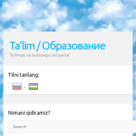
Ta’lim / Образование
Ta’limga va tarbiyaga oid portal
Tilni tanlang:
Nimani qidiramiz?
Search