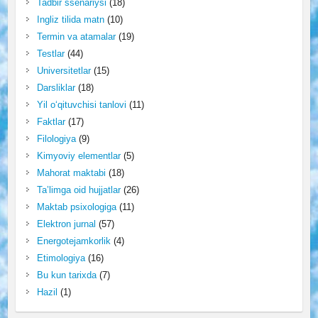
Tadbir ssenariysi
(18)
Ingliz tilida matn
(10)
Termin va atamalar
(19)
Testlar
(44)
Universitetlar
(15)
Darsliklar
(18)
Yil o‘qituvchisi tanlovi
(11)
Faktlar
(17)
Filologiya
(9)
Kimyoviy elementlar
(5)
Mahorat maktabi
(18)
Ta’limga oid hujjatlar
(26)
Maktab psixologiga
(11)
Elektron jurnal
(57)
Energotejamkorlik
(4)
Etimologiya
(16)
Bu kun tarixda
(7)
Hazil
(1)