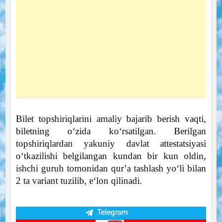
Bilet topshiriqlarini amaliy bajarib berish vaqti,
biletning oʻzida koʻrsatilgan. Berilgan
topshiriqlardan yakuniy davlat attestatsiyasi
oʻtkazilishi belgilangan kundan bir kun oldin,
ishchi guruh tomonidan qurʼa tashlash yoʻli bilan
2 ta variant tuzilib, eʻlon qilinadi.