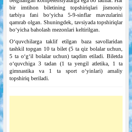
belgilangan kompetensiyalarga ega boʻladilar. Har
bir imtihon biletining topshiriqlari jismoniy
tarbiya fani boʻyicha 5-9-sinflar mavzularini
qamrab olgan. Shuningdek, tavsiyada topshiriqlar
boʻyicha baholash mezonlari keltirilgan.
Oʻquvchilarga taklif etilgan baza savollaridan
tashkil topgan 10 ta bilet (5 ta qiz bolalar uchun,
5 ta oʻgʻil bolalar uchun) taqdim etiladi. Biletda
oʻquvchiga 3 tadan (1 ta yengil atletika, 1 ta
gimnastika va 1 ta sport oʻyinlari) amaliy
topshiriq beriladi.