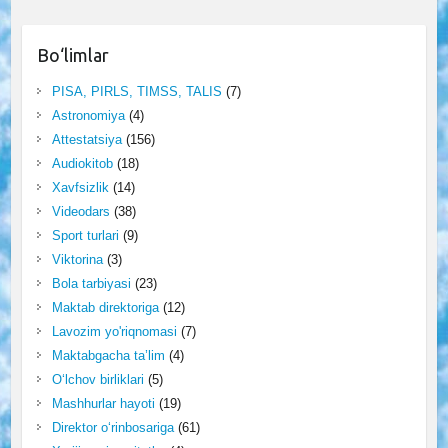
Bo‘limlar
PISA, PIRLS, TIMSS, TALIS
(7)
Astronomiya
(4)
Attestatsiya
(156)
Audiokitob
(18)
Xavfsizlik
(14)
Videodars
(38)
Sport turlari
(9)
Viktorina
(3)
Bola tarbiyasi
(23)
Maktab direktoriga
(12)
Lavozim yo'riqnomasi
(7)
Maktabgacha ta’lim
(4)
O‘lchov birliklari
(5)
Mashhurlar hayoti
(19)
Direktor o‘rinbosariga
(61)