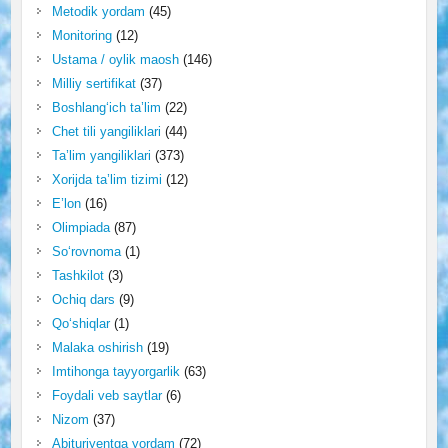
Metodik yordam
(45)
Monitoring
(12)
Ustama / oylik maosh
(146)
Milliy sertifikat
(37)
Boshlang‘ich ta’lim
(22)
Chet tili yangiliklari
(44)
Ta’lim yangiliklari
(373)
Xorijda ta’lim tizimi
(12)
E’lon
(16)
Olimpiada
(87)
So‘rovnoma
(1)
Tashkilot
(3)
Ochiq dars
(9)
Qo‘shiqlar
(1)
Malaka oshirish
(19)
Imtihonga tayyorgarlik
(63)
Foydali veb saytlar
(6)
Nizom
(37)
Abituriyentga yordam
(72)