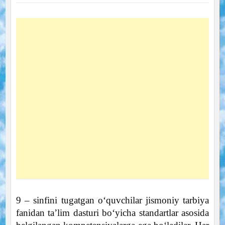
9 – sinfini tugatgan oʻquvchilar jismoniy tarbiya
fanidan taʼlim dasturi boʻyicha standartlar asosida