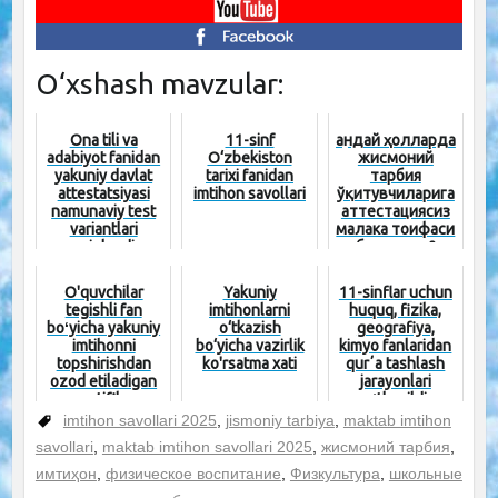
O‘xshash mavzular:
Ona tili va
11-sinf
Қандай ҳолларда
adabiyot fanidan
O‘zbekiston
жисмоний
yakuniy davlat
tarixi fanidan
тарбия
attestatsiyasi
imtihon savollari
ўқитувчиларига
namunaviy test
аттестациясиз
variantlari
малака тоифаси
aniqlandi
берилади?
O'quvchilar
Yakuniy
11-sinflar uchun
tegishli fan
imtihonlarni
huquq, fizika,
boʻyicha yakuniy
o‘tkazish
geografiya,
imtihonni
bo‘yicha vazirlik
kimyo fanlaridan
topshirishdan
ko'rsatma xati
qurʼa tashlash
ozod etiladigan
jarayonlari
sertifik...
oʻtkazildi
imtihon savollari 2025
,
jismoniy tarbiya
,
maktab imtihon
savollari
,
maktab imtihon savollari 2025
,
жисмоний тарбия
,
имтиҳон
,
физическое воспитание
,
Физкультура
,
школьные