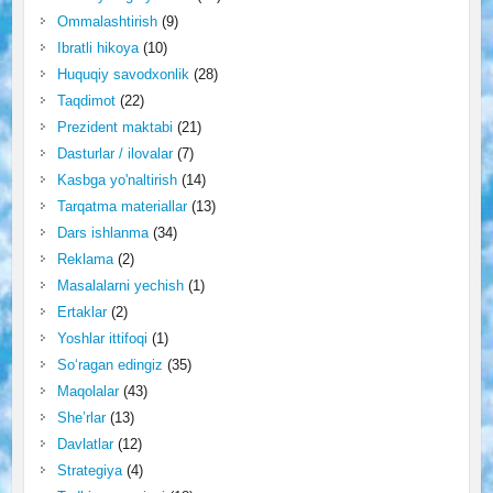
Ommalashtirish
(9)
Ibratli hikoya
(10)
Huquqiy savodxonlik
(28)
Taqdimot
(22)
Prezident maktabi
(21)
Dasturlar / ilovalar
(7)
Kasbga yo'naltirish
(14)
Tarqatma materiallar
(13)
Dars ishlanma
(34)
Reklama
(2)
Masalalarni yechish
(1)
Ertaklar
(2)
Yoshlar ittifoqi
(1)
So‘ragan edingiz
(35)
Maqolalar
(43)
She’rlar
(13)
Davlatlar
(12)
Strategiya
(4)