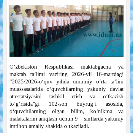
Oʻzbekiston Respublikasi maktabgacha va
maktab taʼlimi vaziring 2026-yil 16-martdagi
“2025/2026-oʻquv yilida umumiy oʻrta taʼlim
muassasalarida oʻquvchilarning yakuniy davlat
attestatsiyasini tashkil etish va oʻtkazish
toʻgʻrisida”gi 102-son buyrugʻi asosida,
oʻquvchilarning olgan bilim, koʻnikma va
malakalarini aniqlash uchun 9 – sinflarda yakuniy
imtihon amaliy shaklda oʻtkaziladi.