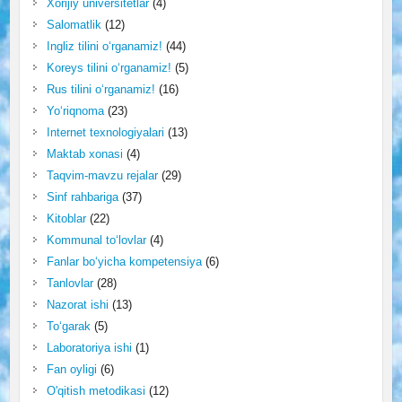
Xorijiy universitetlar
(4)
Salomatlik
(12)
Ingliz tilini o‘rganamiz!
(44)
Koreys tilini o‘rganamiz!
(5)
Rus tilini o‘rganamiz!
(16)
Yo‘riqnoma
(23)
Internet texnologiyalari
(13)
Maktab xonasi
(4)
Taqvim-mavzu rejalar
(29)
Sinf rahbariga
(37)
Kitoblar
(22)
Kommunal to‘lovlar
(4)
Fanlar bo‘yicha kompetensiya
(6)
Tanlovlar
(28)
Nazorat ishi
(13)
To‘garak
(5)
Laboratoriya ishi
(1)
Fan oyligi
(6)
O'qitish metodikasi
(12)