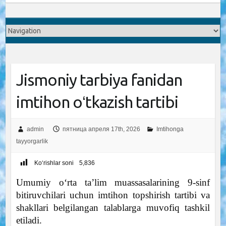
Jismoniy tarbiya fanidan
imtihon oʻtkazish tartibi
admin
пятница апреля 17th, 2026
Imtihonga
tayyorgarlik
Ko‘rishlar soni
5,836
Umumiy oʻrta taʼlim muassasalarining 9-sinf
bitiruvchilari uchun imtihon topshirish tartibi va
shakllari belgilangan talablarga muvofiq tashkil
etiladi.