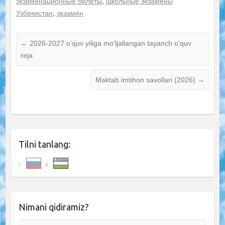
экзаменационные билеты
,
школьные экзамены
Узбекистан
,
экзамен
←
2026-2027 o‘quv yiliga mo‘ljallangan tayanch o‘quv
reja
Maktab imtihon savollari (2026)
→
Tilni tanlang:
Nimani qidiramiz?