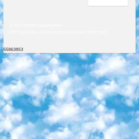
© Все права защищены
РЕСПУБЛИКА УЗБЕКИСТАН МИНИСТРЕРСТВО ДОШКОЛЬНОГО И ШКОЛЬНОГО ОБРАЗОВАНИЯ КОМАНДА в общеобразовательных учреждениях в 2023-2024 учебном году организация и проведение итоговой государственной аттестации обучающихся о Министра дошкольного и школьного образования Республики Узбекистан от 4 марта 2008 года (постановлением Минюста от 20 марта 2008 года № 1778 государственной регистрации) «Итоговое состояние учащихся общего среднего образования на основании положения об утверждении положения об аттестации общего среднего образования выпускной экзамен студентов в образовательных учреждениях в 2023-2024 учебном году В целях организации и прохождения аттестации приказываю: 1. Следующее: перечень предметов, по которым будет проводиться итоговая государственная аттестация и экзамен формы перевода согласно приложению 1; сертификаты международного образца, оценивающие уровень владения иностранными языками перечень согласно приложению 2; 2. Педагогический при специализированных образовательных учреждениях. научно-практический центр квалификации и международной оценки (Д.Давидова) 2024 г. До 25 марта: задания по предметам, по которым будет проводиться итоговая аттестация разработка и утверждение технических условий; итоговая аттестация на основании разработанного предметного задания разработка вопросов по предметам (устно и письменно), экзамен передача; общеобразовательные средние школы и специальные учебные заведения учащиеся выпускных классов школ и интернатов в агентской системе подготовка базы данных экзаменационных материалов и критериев оценки; перевод базы экзаменационных материалов на все языки обучения подать в Республиканский образовательный центр для изготовления; варианты экзаменов на основе разработанных контрольных материалов пусть будут поставлены задачи формирования. 3. Республиканский образовательный центр (Ш.Худайкулов) до 5 апреля 2024 года. до: база данных предоставленных экзаменационных материалов на все языки обучения перевод и экспертиза; для слепых, слабовидящих, глухих, слабослышащих и умственно отсталых детей учащиеся выпускных классов специализированных школ и школ-интернатов база данных экзаменационных материалов на всех преподаваемых языках подготовка критериев оценки; специализированные школы для умственно отсталых детей и технологии для учащихся выпускных классов школ-интернатов разработка соответствующих рекомендаций и критериев проведения ЕГЭ по естествознанию давать задания. 4. Педагогический при специализированных образовательных учреждениях. Научно-практический центр навыков и международной оценки (Д.Давидова), Республика образовательный центр (Худайкулов Ш.) итоговый государственный аттестационный экзамен ориентирован на творческое и логическое мышление при подготовке базы материалов учитывать введение заданий. 5. Следует отметить, что: сертификат государственного образца о знании общеобразовательного предмета и как минимум национальный уровень B1 по предметам на иностранных языках, указанным в Приложении 2. или международно признанный сертификат эквивалентного уровня студенты, изучающие определенный предмет, освобождаются от экзамена; по соответствующим предметам запланирована итоговая государственная аттестация за день до дня, путем жеребьевки Рабочей группой (в письменной форме по предметам, проводимым в форме) из числа сформированных вариантов выбрано 2 варианта; 2 выбранных варианта экзамена анонсированы на официальном сайте министерства и все выпускники по всей стране на основе этих вариантов проводит итоговую государственную аттестацию. 6. Государственное образование учащихся средних общеобразовательных учреждений. знания в соответствии с квалификационными требованиями, которые необходимо приобрести на основании стандартов итоговый (выпускной) контроль для 9 и 11 классов в целях тестирования Экзамены (далее – экзамены) состоят из предметов, перечисленных в приложении 1. будет сделано. 7. Экзамены пройдут с 26 мая по 15 июня 2024 г. (кроме науки физического воспитания). 8. Физическая для учащихся 9 классов общесредних образовательных учреждений. Экзамены по предмету «Образование, квалификация медицина» 1-6 мая 2024 года. сотрудники перевести под присмотр (с отклонениями в физическом или умственном развитии) специализированная школа для детей, школы-интернаты и со сколиозом школы-интернаты санаторного типа для больных детей исключены). 9. Он был слепым, слабовидящим и имел нарушения опорно-двигательного аппарата. экзамены в специализированных школах и интернатах для детей должны проводиться исходя из требований, предъявляемых к общеобразовательным учреждениям (физкультура кроме науки). 10. Специализированная школа для глухих и слабослышащих детей. и экзамены в интернатах и быть реализован в виде письменного теста по математике. 11. Специальность для умственно отсталых детей. Для 9 класса Родной язык и литературное письмо Государственный язык (язык обучения – узбекский). для неклассов) написано Математическое письмо Письменная/устная история Узбекистана Физическое воспитание практично Итоговый контроль Для 11 класса Написание родного языка и литературы (эссе) Математическое письмо Узбекский язык (обучение на узбекском языке) не посещающее общее среднее образование для учреждений)/Образовательное учреждение выбор письменный и устный Иностранный язык письменный/устный Письменная/устная история Узбекистана *По выбору студента:  Химия  Физика  Основы государственного права  География 10 бесплатных образовательных ресурсов - Мы составили подборку онлайн-проектов с интерактивными упражнениями, видеолекциями и статьями. Они помогут вам обрести новые и освежить старые знания бесплатно. 1. «ИНТУИТ» Старейшая образовательная площадка Рунета. Здесь вы найдёте сотни текстовых и видеокурсов на десятки различных тем — от программирования до психологии. Многие курсы подготовлены российскими университетами и крупными международными компаниями вроде Intel и Microsoft. Самостоятельное обучение бесплатное, но желающие могут оплатить услуги персональных наставников. 2. «Смартия» знакомит с актуальными профессиями и подсказывает, как им обучаться. Выбрав заинтересовавшую вас специальность — SMM-специалист, фотограф, веб-дизайнер или другую, — увидите список необходимых для неё умений. Чтобы вы могли освоить их самостоятельно, для каждого умения площадка отображает подборку ссылок на учебные материалы. Хотя «Смартия» ориентируется на русскоязычную аудиторию, часть контента всё же доступна только на английском. 3. «Лекторий Физтеха» Проект Московского физико-технического института (Физтеха). С его помощью вы можете смотреть онлайн серии лекций, записанные на видео в этом вузе. В числе доступных предметов — физика, биология, химия, информационные технологии и другие. К некоторым лекциям администрация ресурса прилагает готовые конспекты, которые можно скачивать в PDF-формате. 4. ITMOcourses Онлайн-площадка Санкт-Петербургского национального исследовательского университета информационных технологий, механики и оптики (ИТМО). Ресурс предоставляет свободный доступ к курсам, разработанным в этом вузе. Каталог материалов разбит на четыре категории: «Оптические системы и технологии», «Приборостроение и робототехника», «Информационные технологии» и «Биотехнологии». Курсы состоят из видеолекций, интерактивных демонстраций и заданий. 5. «КиберЛенинка» Электронная научная библиотека открытого доступа. Каталог площадки регулярно обрастает текстами статей из различных научных изданий. Сгруппированные по журналам и рубрикам публикации можно читать онлайн или скачивать целиком в PDF-формате. Проект нацелен на популяризацию науки за счёт открытого доступа к качественной информации. 6. «ПостНаука» На этом ресурсе публикуют подборки видеолекций, составленные экспертами из разных отраслей и объединённые общими темами. Среди них, к примеру, есть серии «Биоинформатика и геномика», «Культура средневековой Скандинавии» и Cinema Studies о теории кино. Каждая подборка лекций — логически связанная история, рассказанная экспертом от первого лица. Кроме того, на сайте появляются научно-образовательные статьи и тесты на разные темы. 7. «Newочём» Команда проекта «Newочём» отбирает самые интересные тексты из англоязычных СМИ и переводит те из них, за которые голосуют участники сообщества «ВКонтакте». По большей части это научно-популярные статьи. Редакторы придумывают лишь заголовки, в остальном содержание переводов соответствует оригиналам. Полные тексты можно читать прямо в социальной сети. 8. InternetUrok Онлайн-база материалов по основным дисциплинам школьной программы. Информация на сайте структурирована по классам, предметам и темам (урокам). Каждый урок состоит из видеолекций и конспектов. Есть также интерактивные тренажёры и тесты для закрепления пройденного материала. Даже если вы давно окончили школу, возможность повторить программу старших классов всегда может пригодиться. 9. Edutainme Ещё один ресурс об образовании. В отличие от Newtonew, как мне кажется, Edutainme больше ориентируется на представителей индустрии: педагогов, предпринимателей, разработчиков образовательных проектов. Но и любой, кто просто стремится к саморазвитию, найдёт на сайте много полезного и интересного для себя. Например, информацию о новых курсах и образовательных сервисах. 10. Newtonew Онлайн-медиа об образовании и обучении в широком смысле. Авторы Newtonew пишут об инструментах, заведениях, тактиках и стратегиях, которые помогают учить других и получать новые знания самостоятельно. На этой площадке вы найдёте новости, обзоры, аналитические мате
55863853