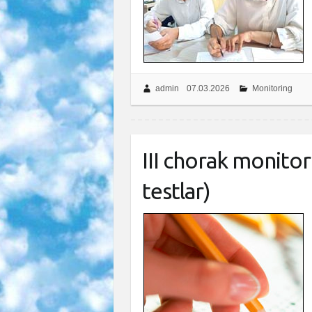
admin
07.03.2026
Monitoring
III chorak monitor
testlar)