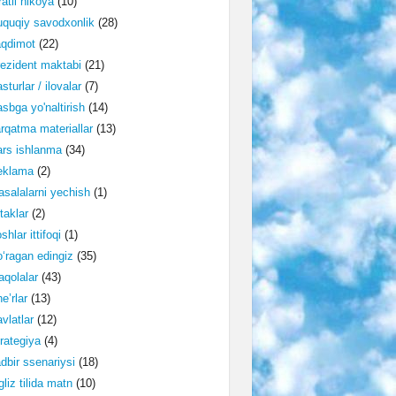
ratli hikoya
(10)
quqiy savodxonlik
(28)
aqdimot
(22)
ezident maktabi
(21)
sturlar / ilovalar
(7)
sbga yo'naltirish
(14)
rqatma materiallar
(13)
rs ishlanma
(34)
eklama
(2)
salalarni yechish
(1)
taklar
(2)
shlar ittifoqi
(1)
‘ragan edingiz
(35)
qolalar
(43)
e’rlar
(13)
vlatlar
(12)
rategiya
(4)
dbir ssenariysi
(18)
gliz tilida matn
(10)