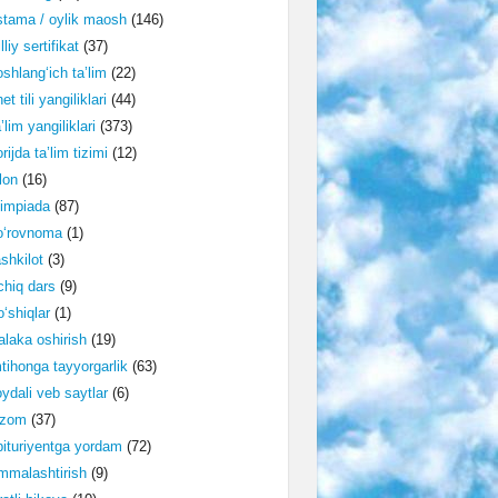
tama / oylik maosh
(146)
lliy sertifikat
(37)
shlang‘ich ta’lim
(22)
et tili yangiliklari
(44)
’lim yangiliklari
(373)
rijda ta’lim tizimi
(12)
lon
(16)
impiada
(87)
o‘rovnoma
(1)
shkilot
(3)
hiq dars
(9)
‘shiqlar
(1)
laka oshirish
(19)
tihonga tayyorgarlik
(63)
ydali veb saytlar
(6)
izom
(37)
ituriyentga yordam
(72)
malashtirish
(9)