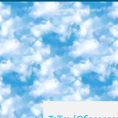
Образовательный портал
РЕСПУБЛИКА УЗБЕКИСТАН МИНИСТРЕРСТВО ДОШКОЛЬНОГО И ШКОЛЬНОГО ОБРАЗОВАНИЯ КОМАНДА в общеобразовательных учреждениях в 2023-2024 учебном году организация и проведение итоговой государственной аттестации обучающихся о Министра дошкольного и школьного образования Республики Узбекистан от 4 марта 2008 года (постановлением Минюста от 20 марта 2008 года № 1778 государственной регистрации) «Итоговое состояние учащихся общего среднего образования на основании положения об утверждении положения об аттестации общего среднего образования выпускной экзамен студентов в образовательных учреждениях в 2023-2024 учебном году В целях организации и прохождения аттестации приказываю: 1. Следующее: перечень предметов, по которым будет проводиться итоговая государственная аттестация и экзамен формы перевода согласно приложению 1; сертификаты международного образца, оценивающие уровень владения иностранными языками перечень согласно приложению 2; 2. Педагогический при специализированных образовательных учреждениях. научно-практический центр квалификации и международной оценки (Д.Давидова) 2024 г. До 25 марта: задания по предметам, по которым будет проводиться итоговая аттестация разработка и утверждение технических условий; итоговая аттестация на основании разработанного предметного задания разработка вопросов по предметам (устно и письменно), экзамен передача; общеобразовательные средние школы и специальные учебные заведения учащиеся выпускных классов школ и интернатов в агентской системе подготовка базы данных экзаменационных материалов и критериев оценки; перевод базы экзаменационных материалов на все языки обучения подать в Республиканский образовательный центр для изготовления; варианты экзаменов на основе разработанных контрольных материалов пусть будут поставлены задачи формирования. 3. Республиканский образовательный центр (Ш.Худайкулов) до 5 апреля 2024 года. до: база данных предоставленных экзаменационных материалов на все языки обучения перевод и экспертиза; для слепых, слабовидящих, глухих, слабослышащих и умственно отсталых детей учащиеся выпускных классов специализированных школ и школ-интернатов база данных экзаменационных материалов на всех преподаваемых языках подготовка критериев оценки; специализированные школы для умственно отсталых детей и технологии для учащихся выпускных классов школ-интернатов разработка соответствующих рекомендаций и критериев проведения ЕГЭ по естествознанию давать задания. 4. Педагогический при специализированных образовательных учреждениях. Научно-практический центр навыков и международной оценки (Д.Давидова), Республи