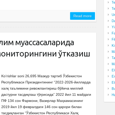
Te
Te
Un
Read more
Da
Yi
Fa
Fi
лим муассасаларида
Ki
мониторингини ўтказиш
Ma
Ta
Ma
El
Ko‘rishlar soni 26,695 Мазкур тартиб Ўзбекистон
En
Республикаси Президентининг “2022-2026-йилларда
Et
халқ таълимини ривожлантириш бўйича миллий
Bu
дастурни тасдиқлаш тўғрисида” 2022 йил 11 майдаги
Ha
ПФ 134 сон Фармони, Вазирлар Маҳкамасининг
2019 йил 19 февралдаги 146 сон қарори билан
тасдиқланган “Ўзбекистон Республикаси Халқ