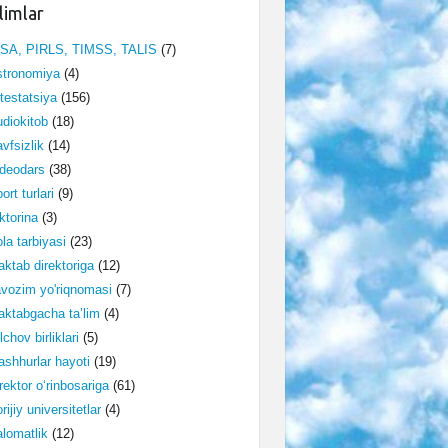
limlar
ISA, PIRLS, TIMSS, TALIS
(7)
stronomiya
(4)
testatsiya
(156)
diokitob
(18)
vfsizlik
(14)
deodars
(38)
ort turlari
(9)
ktorina
(3)
la tarbiyasi
(23)
ktab direktoriga
(12)
vozim yo'riqnomasi
(7)
ktabgacha ta’lim
(4)
lchov birliklari
(5)
shhurlar hayoti
(19)
rektor o‘rinbosariga
(61)
rijiy universitetlar
(4)
lomatlik
(12)