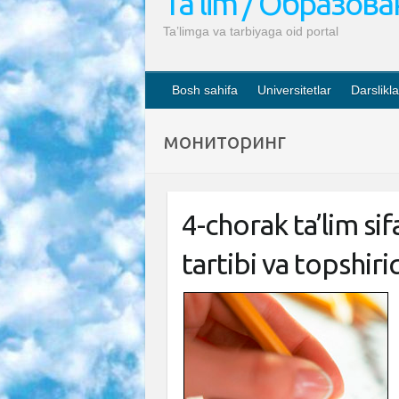
Ta’lim / Образов
Ta’limga va tarbiyaga oid portal
Bosh sahifa
Universitetlar
Darslikla
мониторинг
4-chorak ta’lim sif
tartibi va topshiriq