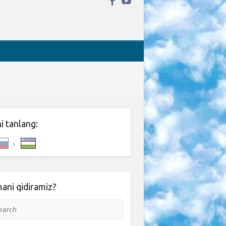
ni tanlang:
ani qidiramiz?
rch