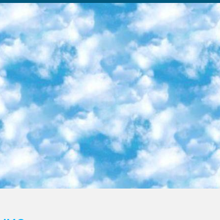
ка образовательный центр (Худайкулов Ш.) итоговый государственный аттестационный экзамен ориентирован на творческое и логическое мышление при подготовке базы материалов учитывать введение заданий. 5. Следует отметить, что: сертификат государственного образца о знании общеобразовательного предмета и как минимум национальный уровень B1 по предметам на иностранных языках, указанным в Приложении 2. или международно признанный сертификат эквивалентного уровня студенты, изучающие определенный предмет, освобождаются от экзамена; по соответствующим предметам запланирована итоговая государственная аттестация за день до дня, путем жеребьевки Рабочей группой (в письменной форме по предметам, проводимым в форме) из числа сформированных вариантов выбрано 2 варианта; 2 выбранных варианта экзамена анонсированы на официальном сайте министерства и все выпускники по всей стране на основе этих вариантов проводит итоговую государственную аттестацию. 6. Государственное образование учащихся средних общеобразовательных учреждений. знания в соответствии с квалификационными требованиями, которые необходимо приобрести на основании стандартов итоговый (выпускной) контроль для 9 и 11 классов в целях тестирования Экзамены (далее – экзамены) состоят из предметов, перечисленных в приложении 1. будет сделано. 7. Экзамены пройдут с 26 мая по 15 июня 2024 г. (кроме науки физического воспитания). 8. Физическая для учащихся 9 классов общесредних образовательных учреждений. Экзамены по предмету «Образование, квалификация медицина» 1-6 мая 2024 года. сотрудники перевести под присмотр (с отклонениями в физическом или умственном развитии) специализированная школа для детей, школы-интернаты и со сколиозом школы-интернаты санаторного типа для больных детей исключены). 9. Он был слепым, слабовидящим и имел нарушения опорно-двигательного аппарата. экзамены в специализированных школах и интернатах для детей должны проводиться исходя из требований, предъявляемых к общеобразовательным учреждениям (физкультура кроме науки). 10. Специализированная школа для глухих и слабослышащих детей. и экзамены в интернатах и быть реализован в виде письменного теста по математике. 11. Специальность для умственно отсталых детей. Для 9 класса Родной язык и литературное письмо Государственный язык (язык обучения – узбекский). для неклассов) написано Математическое письмо Письменная/устная история Узбекистана Физическое воспитание практично Итоговый контроль Для 11 класса Написание родного языка и литературы (эссе) Математическое письмо Узбекский язык (обучение на узбекском языке) не посещающее общее среднее образование для учреждений)/Образовательное учреждение выбор письменный и устный Иностранный язык письменный/устный Письменная/устная история Узбекистана *По выбору студента:  Химия  Физика  Основы государственного права  География 10 бесплатных образовательных ресурсов - Мы составили подборку онлайн-проектов с интерактивными упражнениями, видеолекциями и статьями. Они помогут вам обрести новые и освежить старые знания бесплатно. 1. «ИНТУИТ» Старейшая образовательная площадка Рунета. Здесь вы найдёте сотни текстовых и видеокурсов на десятки различных тем — от программирования до психологии. Многие курсы подготовлены российскими университетами и крупными международными компаниями вроде Intel и Microsoft. Самостоятельное обучение бесплатное, но желающие могут оплатить услуги персональных наставников. 2. «Смартия» знакомит с актуальными профессиями и подсказывает, как им обучаться. Выбрав заинтересовавшую вас специальность — SMM-специалист, фотограф, веб-дизайнер или другую, — увидите список необходимых для неё умений. Чтобы вы могли освоить их самостоятельно, для каждого умения площадка отображает подборку ссылок на учебные материалы. Хотя «Смартия» ориентируется на русскоязычную аудиторию, часть контента всё же доступна только на английском. 3. «Лекторий Физтеха» Проект Московского физико-технического института (Физтеха). С его помощью вы можете смотреть онлайн серии лекций, записанные на видео в этом вузе. В числе доступных предметов — физика, биология, химия, информационные технологии и другие. К некоторым лекциям администрация ресурса прилагает готовые конспекты, которые можно скачивать в PDF-формате. 4. ITMOcourses Онлайн-площадка Санкт-Петербургского национального исследовательского университета информационных технологий, механики и оптики (ИТМО). Ресурс предоставляет свободный доступ к курсам, разработанным в этом вузе. Каталог материалов разбит на четыре категории: «Оптические системы и технологии», «Приборостроение и робототехника», «Информационные технологии» и «Биотехнологии». Курсы состоят из видеолекций, интерактивных демонстраций и заданий. 5. «КиберЛенинка» Электронная научная библиот