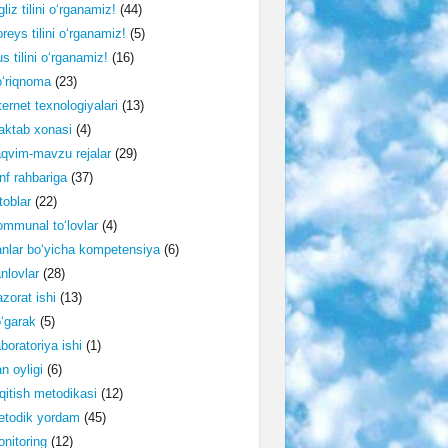
gliz tilini o‘rganamiz!
(44)
reys tilini o‘rganamiz!
(5)
s tilini o‘rganamiz!
(16)
‘riqnoma
(23)
ternet texnologiyalari
(13)
ktab xonasi
(4)
qvim-mavzu rejalar
(29)
nf rahbariga
(37)
toblar
(22)
mmunal to‘lovlar
(4)
nlar bo‘yicha kompetensiya
(6)
nlovlar
(28)
zorat ishi
(13)
‘garak
(5)
boratoriya ishi
(1)
n oyligi
(6)
qitish metodikasi
(12)
etodik yordam
(45)
nitoring
(12)