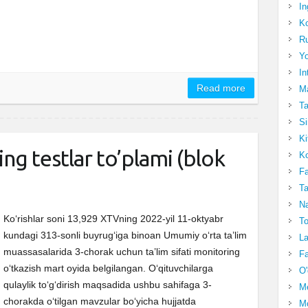
In
Ko
Ru
Yo
In
Read more
Ma
Ta
Si
Ki
ing testlar to’plami (blok
Ko
Fa
Ta
Na
Ko‘rishlar soni 13,929 XTVning 2022-yil 11-oktyabr
To
kundagi 313-sonli buyrugʻiga binoan Umumiy oʻrta ta’lim
La
muassasalarida 3-chorak uchun ta’lim sifati monitoring
Fa
oʻtkazish mart oyida belgilangan. Oʻqituvchilarga
O'
qulaylik toʻgʻdirish maqsadida ushbu sahifaga 3-
M
chorakda oʻtilgan mavzular boʻyicha hujjatda
Mo