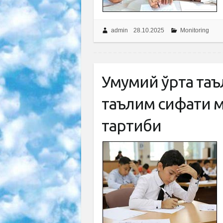
admin
28.10.2025
Monitoring
Умумий ўрта таъ
таълим сифати 
тартиби