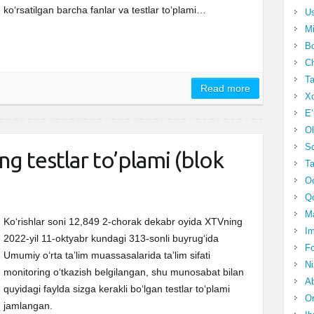
koʻrsatilgan barcha fanlar va testlar toʻplami…
Us
Mi
Bo
Ch
Ta
Read more
Xo
E’
Ol
S
ng testlar to’plami (blok
Ta
Oc
Qo
Ma
Ko‘rishlar soni 12,849 2-chorak dekabr oyida XTVning
Im
2022-yil 11-oktyabr kundagi 313-sonli buyrugʻida
Fo
Umumiy oʻrta ta’lim muassasalarida ta’lim sifati
N
monitoring oʻtkazish belgilangan, shu munosabat bilan
Ab
quyidagi faylda sizga kerakli boʻlgan testlar toʻplami
Om
jamlangan.