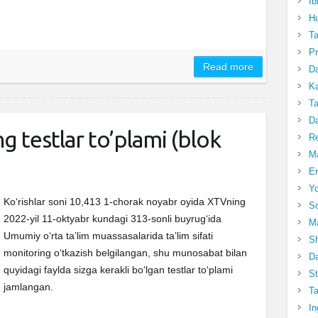
Ib
Hu
T
Pr
Read more
Da
Ka
Ta
Da
g testlar to’plami (blok
R
Ma
Er
Yo
Ko‘rishlar soni 10,413 1-chorak noyabr oyida XTVning
So
2022-yil 11-oktyabr kundagi 313-sonli buyrugʻida
Ma
Umumiy oʻrta ta’lim muassasalarida ta’lim sifati
Sh
monitoring oʻtkazish belgilangan, shu munosabat bilan
Da
quyidagi faylda sizga kerakli boʻlgan testlar toʻplami
St
jamlangan.
Ta
In