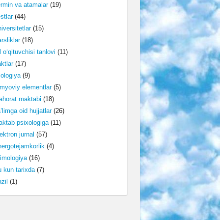
rmin va atamalar
(19)
stlar
(44)
iversitetlar
(15)
rsliklar
(18)
l o‘qituvchisi tanlovi
(11)
ktlar
(17)
lologiya
(9)
myoviy elementlar
(5)
horat maktabi
(18)
’limga oid hujjatlar
(26)
ktab psixologiga
(11)
ektron jurnal
(57)
ergotejamkorlik
(4)
imologiya
(16)
 kun tarixda
(7)
zil
(1)