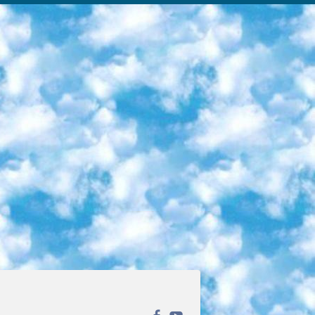
ека открытого доступа. Каталог площадки регулярно обрастает текстами статей из различных научных изданий. Сгруппированные по журналам и рубрикам публикации можно читать онлайн или скачивать целиком в PDF-формате. Проект нацелен на популяризацию науки за счёт открытого доступа к качественной информации. 6. «ПостНаука» На этом ресурсе публикуют подборки видеолекций, составленные экспертами из разных отраслей и объединённые общими темами. Среди них, к примеру, есть серии «Биоинформатика и геномика», «Культура средневековой Скандинавии» и Cinema Studies о теории кино. Каждая подборка лекций — логически связанная история, рассказанная экспертом от первого лица. Кроме того, на сайте появляются научно-образовательные статьи и тесты на разные темы. 7. «Newочём» Команда проекта «Newочём» отбирает самые интересные тексты из англоязычных СМИ и переводит те из них, за которые голосуют участники сообщества «ВКонтакте». По большей части это научно-популярные статьи. Редакторы придумывают лишь заголовки, в остальном содержание переводов соответствует оригиналам. Полные тексты можно читать прямо в социальной сети. 8. InternetUrok Онлайн-база материалов по основным дисциплинам школьной программы. Информация на сайте структурирована по классам, предметам и темам (урокам). Каждый урок состоит из видеолекций и конспектов. Есть также интерактивные тренажёры и тесты для закрепления пройденного материала. Даже если вы давно окончили школу, возможность повторить программу старших классов всегда может пригодиться. 9. Edutainme Ещё один ресурс об образовании. В отличие от Newtonew, как мне кажется, Edutainme больше ориентируется на представителей индустрии: педагогов, предпринимателей, разработчиков образовательных проектов. Но и любой, кто просто стремится к саморазвитию, найдёт на сайте много полезного и интересного для себя. Например, информацию о новых курсах и образовательных сервисах. 10. Newtonew Онлайн-медиа об образовании и обучении в широком смысле. Авторы Newtonew пишут об инструментах, заведениях, тактиках и стратегиях, которые помогают учить других и получать новые знания самостоятельно. На этой площадке вы найдёте новости, обзоры, аналитические мат