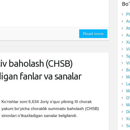
Bo‘
P
A
At
Read more
Au
Xa
Vi
Sp
iv baholash (CHSB)
Vi
Bo
digan fanlar va sanalar
Ma
La
Ma
O‘
Ko‘rishlar soni 6,634 Joriy oʻquv yilining III chorak
Ma
yakuni boʻyicha choraklik summativ baholash (CHSB)
Di
sinovlari oʻtkaziladigan sanalar belgilandi.
Xo
Sa