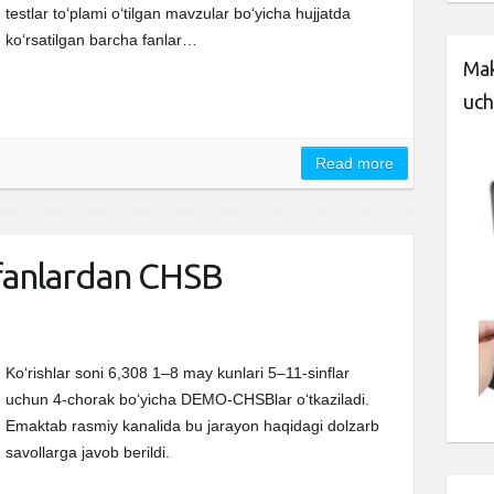
testlar toʻplami oʻtilgan mavzular boʻyicha hujjatda
koʻrsatilgan barcha fanlar…
Mak
uch
Read more
 fanlardan CHSB
Ko‘rishlar soni 6,308 1–8 may kunlari 5–11-sinflar
uchun 4-chorak bo‘yicha DEMO-CHSBlar o‘tkaziladi.
Emaktab rasmiy kanalida bu jarayon haqidagi dolzarb
savollarga javob berildi.