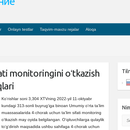
ание
r
Onlayn testlar
Taqvim-mavzu rejalar
Aloqa
ati monitoringini oʻtkazish
Til
lari
Ko‘rishlar soni 3,304 XTVning 2022-yil 11-oktyabr
kundagi 313-sonli buyrugʻiga binoan Umumiy oʻrta ta’lim
Nim
muassasalarida 4-chorak uchun ta’lim sifati monitoring
Sea
oʻtkazish may oyida belgilangan. Oʻqituvchilarga qulaylik
toʻgʻdirish maqsadida ushbu sahifaga 4-chorak uchun