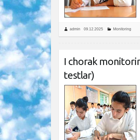
admin
09.12.2025
Monitoring
I chorak monitorin
testlar)