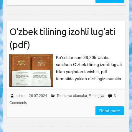
O‘zbek tilining izohli lug‘ati
(pdf)
Ko‘rishlar soni 38,305 Ushbu
sahifada O‘zbek tilining izohli lug‘ati
bilan yaqindan tanishib, pdf
formatida yuklab olishingiz mumkin.
admin
26.07.2024
Termin va atamalar
,
Filologiya
3
Comments
Read more