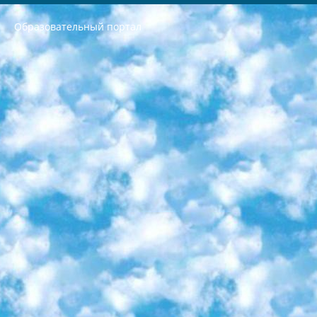
Образовательный портал
РЕСПУБЛИКА УЗБЕКИСТАН МИНИСТРЕРСТВО ДОШКОЛЬНОГО И ШКОЛЬНОГО ОБРАЗОВАНИЯ КОМАНДА в общеобразовательных учреждениях в 2023-2024 учебном году организация и проведение итоговой государственной аттестации обучающихся о Министра дошкольного и школьного образования Республики Узбекистан от 4 марта 2008 года (постановлением Минюста от 20 марта 2008 года № 1778 государственной регистрации) «Итоговое состояние учащихся общего среднего образования на основании положения об утверждении положения об аттестации общего среднего образования выпускной экзамен студентов в образовательных учреждениях в 2023-2024 учебном году В целях организации и прохождения аттестации приказываю: 1. Следующее: перечень предметов, по которым будет проводиться итоговая государственная аттестация и экзамен формы перевода согласно приложению 1; сертификаты международного образца, оценивающие уровень владения иностранными языками перечень согласно приложению 2; 2. Педагогический при специализированных образовательных учреждениях. научно-практический центр квалификации и международной оценки (Д.Давидова) 2024 г. До 25 марта: задания по предметам, по которым будет проводиться итоговая аттестация разработка и утверждение технических условий; итоговая аттестация на основании разработанного предметного задания разработка вопросов по предметам (устно и письменно), экзамен передача; общеобразовательные средние школы и специальные учебные заведения учащиеся выпускных классов школ и интернатов в агентской системе подготовка базы данных экзаменационных материалов и критериев оценки; перевод базы экзаменационных материалов на все языки обучения подать в Республиканский образовательный центр для изготовления; варианты экзаменов на основе разработанных контрольных материалов пусть будут поставлены задачи формирования. 3. Республиканский образовательный центр (Ш.Худайкулов) до 5 апреля 2024 года. до: база данных предоставленных экзаменационных материалов на все языки обучения перевод и экспертиза; для слепых, слабовидящих, глухих, слабослышащих и умственно отсталых детей учащиеся выпускных классов специализированных школ и школ-интернатов база данных экзаменационных материалов на всех преподаваемых языках подготовка критериев оценки; специализированные школы для умственно отсталых детей и технологии для учащихся выпускных классов школ-интернатов разработка соответствующих рекомендаций и критериев проведения ЕГЭ по естествознанию давать задания. 4. Педагогический при специализированных образовательных учреждениях. Научно-практический центр навыков и международной оценки (Д.Давидова), Республика образовательный центр (Худайкулов Ш.) итоговый государственный аттестационный экзамен ориентирован на творческое и логическое мышление при подготовке базы материалов учитывать введение заданий. 5. Следует отметить, что: сертификат государственного образца о знании общеобразовательного предмета и как минимум национальный уровень B1 по предметам на иностранных языках, указанным в Приложении 2. или международно признанный сертификат эквивалентного уровня студенты, изучающие определенный предмет, освобождаются от экзамена; по соответствующим предметам запланирована итоговая государственная аттестация за день до дня, путем жеребьевки Рабочей группой (в письменной форме по предметам, проводимым в форме) из числа сформированных вариантов выбрано 2 варианта; 2 выбранных варианта экзамена анонсированы на официальном сайте министерства и все выпускники по всей стране на основе этих вариантов проводит итоговую государственную аттестацию. 6. Государственное образование учащихся средних общеобразовательных учреждений. знания в соответствии с квалификационными требованиями, которые необходимо приобрести на основании стандартов итоговый (выпускной) контроль для 9 и 11 классов в целях тестирования Экзамены (далее – экзамены) состоят из предметов, перечисленных в приложении 1. будет сделано. 7. Экзамены пройдут с 26 мая по 15 июня 2024 г. (кроме науки физического воспитания). 8. Физическая для учащихся 9 классов общесредних образовательных учреждений. Экзамены по предмету «Образование, квалификация медицина» 1-6 мая 2024 года. сотрудники перевести под присмотр (с отклонениями в физическом или умственном развитии) специализированная школа для детей, школы-интернаты и со сколиозом школы-интернаты санаторного типа для больных детей исключены). 9. Он был слепым, слабовидящим и имел нарушения опорно-двигательного аппарата. экзамены в специализированных школах и интернатах для детей должны проводиться исходя из требований, предъявляемых к общеобразовательным учреждениям (физкультура кроме науки). 10. Специализированная школа для глухих и слабослышащих детей. и экзамены в интернатах и быть реализован в виде письменного теста по математике. 11. Специальность для умственно отсталых детей. Для 9 класса Родной язык и литературное письмо Государственный язык (язык обучения – узбекский). для неклассов) написано Математическое письмо Письменная/устная история Узбекистана Физическое воспитание практично Итоговый контроль Для 11 класса Написание родного языка и литературы (эссе) Математическое письмо Узбекский язык (обучение на узбекском языке) не посещающее общее среднее образование для учреждений)/Образовательное учреждение выбор письменный и устный Иностранный язык письменный/устный Письменная/устная история Узбекистана *По выбору студента:  Химия  Физика  Основы государственного права  География 10 бесплатных образовательных ресурсов - Мы составили подборку онлайн-проектов с интерактивными упражнениями, видеолекциями и статьями. Они помогут вам обрести новые и освежить старые знания бесплатно. 1. «ИНТУИТ» Старейшая образовательная площадка Рунета. Здесь вы найдёте сотни текстовых и видеокурсов на десятки различных тем — от программирования до психологии. Многие курсы подготовлены российскими университетами и крупными международными компаниями вроде Intel и Microsoft. Самостоятельное обучение бесплатное, но желающие могут оплатить услуги персональных наставников. 2. «Смартия» знакомит с актуальными профессиями и подсказывает, как им обучаться. Выбрав заинтересовавшую вас специальность — SMM-специалист, фотограф, веб-дизайнер или другую, — увидите список необходимых для неё умений. Чтобы вы могли освоить их самостоятельно, для каждого умения площадка отображает подборку ссылок на учебные материалы. Хотя «Смартия» ориентируется на русскоязычную аудиторию, часть контента всё же доступна только на английском. 3. «Лекторий Физтеха» Проект Московского физико-технического института (Физтеха). С его помощью вы можете смотреть онлайн серии лекций, записанные на видео в этом вузе. В числе доступных предметов — физика, биология, химия, информационные технологии и другие. К некоторым лекциям администрация ресурса прилагает готовые конспекты, которые можно скачивать в PDF-формате. 4. ITMOcourses Онлайн-площадка Санкт-Петербургского национального исследовательского университета информационных технологий, механики и оптики (ИТМО). Ресурс предоставляет свободный доступ к курсам, разработанным в этом вузе. Каталог материалов разбит на четыре категории: «Оптические системы и технологии», «Приборостроение и робототехника», «Информационные технологии» и «Биотехнологии». Курсы состоят из видеолекций, интерактивных демонстраций и заданий. 5. «КиберЛенинка» Электронная научная библиотека открытого доступа. Каталог площадки регулярно обрастает текстами статей из различных научных изданий. Сгруппированные по журналам и рубрикам публикации можно читать онлайн или скачивать целиком в PDF-формате. Проект нацелен на популяризацию науки за счёт открытого доступа к качественной информации. 6. «ПостНаука» На этом ресурсе публикуют подборки видеолекций, составленные экспертами из разных отраслей и объединённые общими темами. Среди них, к примеру, есть серии «Биоинформатика и геномика», «Культура средневековой Скандинавии» и Cinema Studies о теории кино. Каждая подборка лекций — логически связанная история, рассказанная экспертом от первого лица. Кроме того, на сайте появляются научно-образовательные статьи и тесты на разные темы. 7. «Newочём» Команда проекта «Newочём» отбирает самые интересные тексты из англоязычных СМИ и переводит те из них, за которые голосуют участники сообщества «ВКонтакте». По большей части это научно-популярные статьи. Редакторы придумывают лишь заголовки, в остальном содержание переводов соответствует оригиналам. Полные тексты можно читать прямо в социальной сети. 8. InternetUrok Онлайн-база материалов по основным дисциплинам школьной программы. Информация на сайте структурирована по классам, предметам и темам (урокам). Каждый урок состоит из видеолекций и конспектов. Есть также интерактивные тренажёры и тесты для закрепления пройденного материала. Даже если вы давно окончили школу, возможность повторить программу старших классов всегда может пригодиться. 9. Edutainme Ещё один ресурс об образовании. В отличие от Newtonew, как мне кажется, Edutainme больше ориентируется на представителей индустрии: педагогов, предпринимателей, разработчиков образовательных проектов. Но и любой, кто просто стремится к саморазвитию, найдёт на сайте много полезного и интересного для себя. Например, информацию о новых курсах и образовательных сервисах. 10. Newtonew Онлайн-медиа об образовании и обучении в широком смысле. Авторы Newtonew пишут об инструментах, заведениях, тактиках и стратегиях, которые помогают учить других и получать новые знания самостоятельно. На этой площадке вы найдёте новости, обзоры, аналитические мат