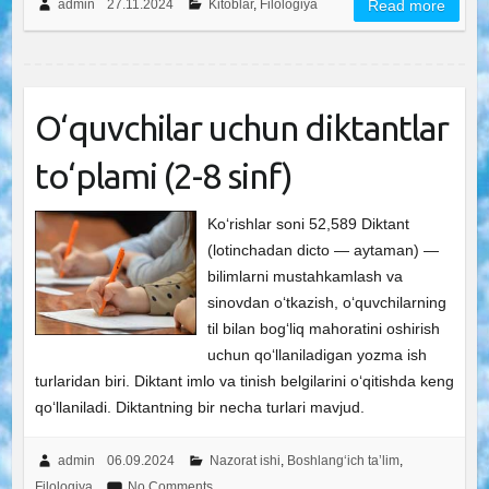
admin
27.11.2024
Kitoblar
,
Filologiya
Read more
O‘quvchilar uchun diktantlar
to‘plami (2-8 sinf)
Ko‘rishlar soni 52,589 Diktant
(lotinchadan dicto — aytaman) —
bilimlarni mustahkamlash va
sinovdan o‘tkazish, o‘quvchilarning
til bilan bog‘liq mahoratini oshirish
uchun qo‘llaniladigan yozma ish
turlaridan biri. Diktant imlo va tinish belgilarini o‘qitishda keng
qo‘llaniladi. Diktantning bir necha turlari mavjud.
admin
06.09.2024
Nazorat ishi
,
Boshlang‘ich ta’lim
,
Filologiya
No Comments