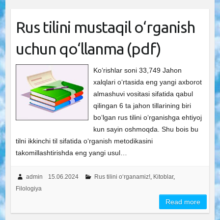
Rus tilini mustaqil o‘rganish
uchun qo‘llanma (pdf)
Ko‘rishlar soni 33,749 Jahon
xalqlari o‘rtasida eng yangi axborot
almashuvi vositasi sifatida qabul
qilingan 6 ta jahon tillarining biri
bo‘lgan rus tilini o‘rganishga ehtiyoj
kun sayin oshmoqda. Shu bois bu
tilni ikkinchi til sifatida o‘rganish metodikasini
takomillashtirishda eng yangi usul…
admin
15.06.2024
Rus tilini o‘rganamiz!
,
Kitoblar
,
Filologiya
Read more