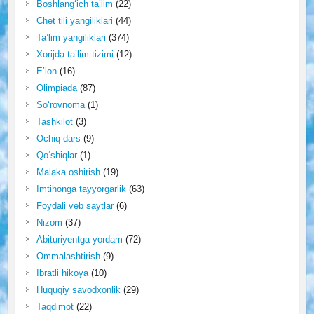
Boshlang‘ich ta’lim
(22)
Chet tili yangiliklari
(44)
Ta’lim yangiliklari
(374)
Xorijda ta’lim tizimi
(12)
E’lon
(16)
Olimpiada
(87)
So‘rovnoma
(1)
Tashkilot
(3)
Ochiq dars
(9)
Qo‘shiqlar
(1)
Malaka oshirish
(19)
Imtihonga tayyorgarlik
(63)
Foydali veb saytlar
(6)
Nizom
(37)
Abituriyentga yordam
(72)
Ommalashtirish
(9)
Ibratli hikoya
(10)
Huquqiy savodxonlik
(29)
Taqdimot
(22)