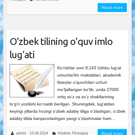
Read more
O‘zbek tilining o‘quv imlo
lug‘ati
Ko‘rishlar soni 9,143 Ushbu lug‘at
umumta’lim maktablari, akademik
litseylar o’quvchilari uchun
mo‘ljallangan bo‘lib, unda 27000
ortiq so‘z va so‘z shakllarining
to‘g‘ri yozilishi ko‘rsatib berilgan. Shuningdek, lug‘atdan
keyingi yillarda hozirgi o‘zbek adabiy tiliga o‘zlashgan, o‘zbek
adabiy tilida barqarorlashgan yangi o‘zlashmalar ham…
admin
10.08.2024
Kitoblar
,
Filologiya
Read more