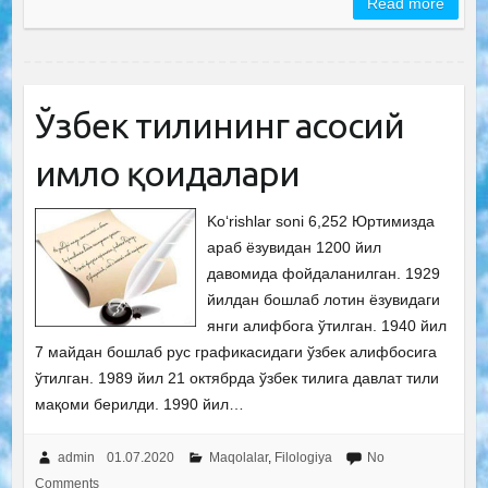
Read more
Ўзбек тилининг асосий
имло қоидалари
Ko‘rishlar soni 6,252 Юртимизда
араб ёзувидан 1200 йил
давомида фойдаланилган. 1929
йилдан бошлаб лотин ёзувидаги
янги алифбога ўтилган. 1940 йил
7 майдан бошлаб рус графикасидаги ўзбек алифбосига
ўтилган. 1989 йил 21 октябрда ўзбек тилига давлат тили
мақоми берилди. 1990 йил…
admin
01.07.2020
Maqolalar
,
Filologiya
No
Comments