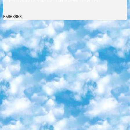
РЕСПУБЛИКА УЗБЕКИСТАН МИНИСТРЕРСТВО ДОШКОЛЬНОГО И ШКОЛЬНОГО ОБРАЗОВАНИЯ КОМАНДА в общеобразовательных учреждениях в 2023-2024 учебном году организация и проведение итоговой государственной аттестации обучающихся о Министра дошкольного и школьного образования Республики Узбекистан от 4 марта 2008 года (постановлением Минюста от 20 марта 2008 года № 1778 государственной регистрации) «Итоговое состояние учащихся общего среднего образования на основании положения об утверждении положения об аттестации общего среднего образования выпускной экзамен студентов в образовательных учреждениях в 2023-2024 учебном году В целях организации и прохождения аттестации приказываю: 1. Следующее: перечень предметов, по которым будет проводиться итоговая государственная аттестация и экзамен формы перевода согласно приложению 1; сертификаты международного образца, оценивающие уровень владения иностранными языками перечень согласно приложению 2; 2. Педагогический при специализированных образовательных учреждениях. научно-практический центр квалификации и международной оценки (Д.Давидова) 2024 г. До 25 марта: задания по предметам, по которым будет проводиться итоговая аттестация разработка и утверждение технических условий; итоговая аттестация на основании разработанного предметного задания разработка вопросов по предметам (устно и письменно), экзамен передача; общеобразовательные средние школы и специальные учебные заведения учащиеся выпускных классов школ и интернатов в агентской системе подготовка базы данных экзаменационных материалов и критериев оценки; перевод базы экзаменационных материалов на все языки обучения подать в Республиканский образовательный центр для изготовления; варианты экзаменов на основе разработанных контрольных материалов пусть будут поставлены задачи формирования. 3. Республиканский образовательный центр (Ш.Худайкулов) до 5 апреля 2024 года. до: база данных предоставленных экзаменационных материалов на все языки обучения перевод и экспертиза; для слепых, слабовидящих, глухих, слабослышащих и умственно отсталых детей учащиеся выпускных классов специализированных школ и школ-интернатов база данных экзаменационных материалов на всех преподаваемых языках подготовка критериев оценки; специализированные школы для умственно отсталых детей и технологии для учащихся выпускных классов школ-интернатов разработка соответствующих рекомендаций и критериев проведения ЕГЭ по естествознанию давать задания. 4. Педагогический при специализированных образовательных учреждениях. Научно-практический центр навыков и международной оценки (Д.Давидова), Республика образовательный центр (Худайкулов Ш.) итоговый государственный аттестационный экзамен ориентирован на творческое и логическое мышление при подготовке базы материалов учитывать введение заданий. 5. Следует отметить, что: сертификат государственного образца о знании общеобразовательного предмета и как минимум национальный уровень B1 по предметам на иностранных языках, указанным в Приложении 2. или международно признанный сертификат эквивалентного уровня студенты, изучающие определенный предмет, освобождаются от экзамена; по соответствующим предметам запланирована итоговая государственная аттестация за день до дня, путем жеребьевки Рабочей группой (в письменной форме по предметам, проводимым в форме) из числа сформированных вариантов выбрано 2 варианта; 2 выбранных варианта экзамена анонсированы на официальном сайте министерства и все выпускники по всей стране на основе этих вариантов проводит итоговую государственную аттестацию. 6. Государственное образование учащихся средних общеобразовательных учреждений. знания в соответствии с квалификационными требованиями, которые необходимо приобрести на основании стандартов итоговый (выпускной) контроль для 9 и 11 классов в целях тестирования Экзамены (далее – экзамены) состоят из предметов, перечисленных в приложении 1. будет сделано. 7. Экзамены пройдут с 26 мая по 15 июня 2024 г. (кроме науки физического воспитания). 8. Физическая для учащихся 9 классов общесредних образовательных учреждений. Экзамены по предмету «Образование, квалификация медицина» 1-6 мая 2024 года. сотрудники перевести под присмотр (с отклонениями в физическом или умственном развитии) специализированная школа для детей, школы-интернаты и со сколиозом школы-интернаты санаторного типа для больных детей исключены). 9. Он был слепым, слабовидящим и имел нарушения опорно-двигательного аппарата. экзамены в специализированных школах и интернатах для детей должны проводиться исходя из требований, предъявляемых к общеобразовательным учреждениям (физкультура кроме науки). 10. Специализированная школа для глухих и слабослышащих детей. и экзамены в интернатах и быть реализован в виде письменного теста по математике. 11. Специальность для умственно отсталых детей. Для 9 класса Родной язык и литературное письмо Государственный язык (язык обучения – узбекский). для неклассов) написано Математическое письмо Письменная/устная история Узбекистана Физическое воспитание практично Итоговый контроль Для 11 класса Написание родного языка и литературы (эссе) Математическое письмо Узбекский язык (обучение на узбекском языке) не посещающее общее среднее образование для учреждений)/Образовательное учреждение выбор письменный и устный Иностранный язык письменный/устный Письменная/устная история Узбекистана *По выбору студента:  Химия  Физика  Основы государственного права  География 10 бесплатных образовательных ресурсов - Мы составили подборку онлайн-проектов с интерактивными упражнениями, видеолекциями и статьями. Они помогут вам обрести новые и освежить старые знания бесплатно. 1. «ИНТУИТ» Старейшая образовательная площадка Рунета. Здесь вы найдёте сотни текстовых и видеокурсов на десятки различных тем — от программирования до психологии. Многие курсы подготовлены российскими университетами и крупными международными компаниями вроде Intel и Microsoft. Самостоятельное обучение бесплатное, но желающие могут оплатить услуги персональных наставников. 2. «Смартия» знакомит с актуальными профессиями и подсказывает, как им обучаться. Выбрав заинтересовавшую вас специальность — SMM-специалист, фотограф, веб-дизайнер или другую, — увидите список необходимых для неё умений. Чтобы вы могли освоить их самостоятельно, для каждого умения площадка отображает подборку ссылок на учебные материалы. Хотя «Смартия» ориентируется на русскоязычную аудиторию, часть контента всё же доступна только на английском. 3. «Лекторий Физтеха» Проект Московского физико-технического института (Физтеха). С его помощью вы можете смотреть онлайн серии лекций, записанные на видео в этом вузе. В числе доступных предметов — физика, биология, химия, информационные технологии и другие. К некоторым лекциям администрация ресурса прилагает готовые конспекты, которые можно скачивать в PDF-формате. 4. ITMOcourses Онлайн-площадка Санкт-Петербургского национального исследовательского университета информационных технологий, механики и оптики (ИТМО). Ресурс предоставляет свободный доступ к курсам, разработанным в этом вузе. Каталог материалов разбит на четыре категории: «Оптические системы и технологии», «Приборостроение и робототехника», «Информационные технологии» и «Биотехнологии». Курсы состоят из видеолекций, интерактивных демонстраций и заданий. 5. «КиберЛенинка» Электронная научная библиотека открытого доступа. Каталог площадки регулярно обрастает текстами статей из различных научных изданий. Сгруппированные по журналам и рубрикам публикации можно читать онлайн или скачивать целиком в PDF-формате. Проект нацелен на популяризацию науки за счёт открытого доступа к качественной информации. 6. «ПостНаука» На этом ресурсе публикуют подборки видеолекций, составленные экспертами из разных отраслей и объединённые общими темами. Среди них, к примеру, есть серии «Биоинформатика и геномика», «Культура средневековой Скандинавии» и Cinema Studies о теории кино. Каждая подборка лекций — логически связанная история, рассказанная экспертом от первого лица. Кроме того, на сайте появляются научно-образовательные статьи и тесты на разные темы. 7. «Newочём» Команда проекта «Newочём» отбирает самые интересные тексты из англоязычных СМИ и переводит те из них, за которые голосуют участники сообщества «ВКонтакте». По большей части это научно-популярные статьи. Редакторы придумывают лишь заголовки, в остальном содержание переводов соответствует оригиналам. Полные тексты можно читать прямо в социальной сети. 8. InternetUrok Онлайн-база материалов по основным дисциплинам школьной программы. Информация на сайте структурирована по классам, предметам и темам (урокам). Каждый урок состоит из видеолекций и конспектов. Есть также интерактивные тренажёры и тесты для закрепления пройденного материала. Даже если вы давно окончили школу, возможность повторить программу старших классов всегда может пригодиться. 9. Edutainme Ещё один ресурс об образовании. В отличие от Newtonew, как мне кажется, Edutainme больше ориентируется на представителей индустрии: педагогов, предпринимателей, разработчиков образовательных проектов. Но и любой, кто просто стремится к саморазвитию, найдёт на сайте много полезного и интересного для себя. Например, информацию о новых курсах и образовательных сервисах. 10. Newtonew Онлайн-медиа об образовании и обучении в широком смысле. Авторы Newtonew пишут об инструментах, заведениях, тактиках и стратегиях, которые помогают учить других и получать новые знания самостоятельно. На этой площадке вы найдёте новости, обзоры, аналитические мате
55863853