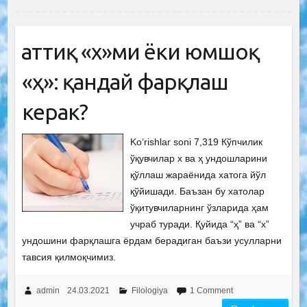
Қаттиқ «х»ми ёки юмшоқ
«ҳ»: қандай фарқлаш
керак?
Ko‘rishlar soni 7,319 Кўпчилик
ўқувчилар х ва ҳ ундошларини
қўллаш жараёнида хатога йўл
қўйишади. Баъзан бу хатолар
ўқитувчиларнинг ўзларида ҳам
учраб туради. Қуйида “ҳ” ва “х”
ундошини фарқлашга ёрдам берадиган баъзи усулларни
тавсия қилмоқчимиз.
admin
24.03.2021
Filologiya
1 Comment