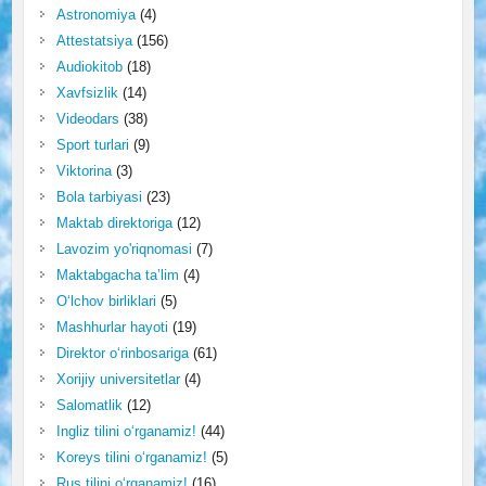
Astronomiya
(4)
Attestatsiya
(156)
Audiokitob
(18)
Xavfsizlik
(14)
Videodars
(38)
Sport turlari
(9)
Viktorina
(3)
Bola tarbiyasi
(23)
Maktab direktoriga
(12)
Lavozim yo'riqnomasi
(7)
Maktabgacha ta’lim
(4)
O‘lchov birliklari
(5)
Mashhurlar hayoti
(19)
Direktor o‘rinbosariga
(61)
Xorijiy universitetlar
(4)
Salomatlik
(12)
Ingliz tilini o‘rganamiz!
(44)
Koreys tilini o‘rganamiz!
(5)
Rus tilini o‘rganamiz!
(16)