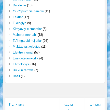
Darsliklar
(18)
Yil o‘qituvchisi tanlovi
(11)
Faktlar
(17)
Filologiya
(9)
Kimyoviy elementlar
(5)
Mahorat maktabi
(18)
Ta’limga oid hujjatlar
(26)
Maktab psixologiga
(11)
Elektron jurnal
(57)
Energotejamkorlik
(4)
Etimologiya
(16)
Bu kun tarixda
(7)
Hazil
(1)
Политика
Карта
Контакт