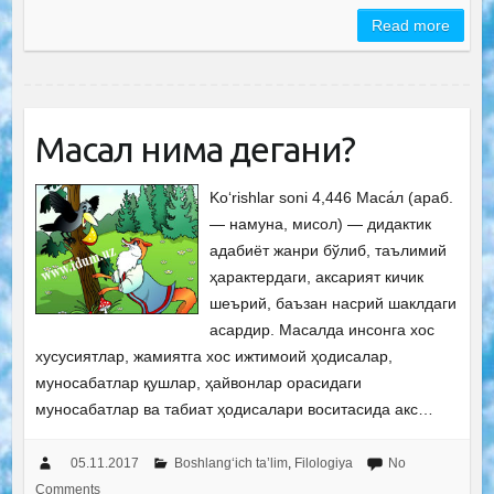
Read more
Масал нима дегани?
Ko‘rishlar soni 4,446 Маса́л (араб.
— намуна, мисол) — дидактик
адабиёт жанри бўлиб, таълимий
ҳарактердаги, аксарият кичик
шеърий, баъзан насрий шаклдаги
асардир. Масалда инсонга хос
хусусиятлар, жамиятга хос ижтимоий ҳодисалар,
муносабатлар қушлар, ҳайвонлар орасидаги
муносабатлар ва табиат ҳодисалари воситасида акс…
05.11.2017
Boshlang‘ich ta’lim
,
Filologiya
No
Comments