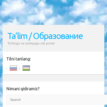
Ta’lim / Образование
Ta’limga va tarbiyaga oid portal
Tilni tanlang:
Nimani qidiramiz?
Search