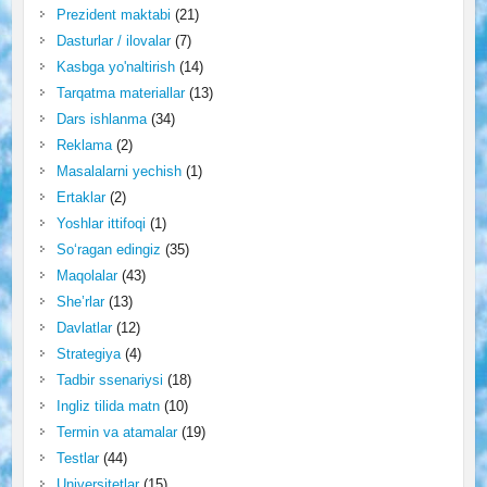
Prezident maktabi
(21)
Dasturlar / ilovalar
(7)
Kasbga yo'naltirish
(14)
Tarqatma materiallar
(13)
Dars ishlanma
(34)
Reklama
(2)
Masalalarni yechish
(1)
Ertaklar
(2)
Yoshlar ittifoqi
(1)
So‘ragan edingiz
(35)
Maqolalar
(43)
She’rlar
(13)
Davlatlar
(12)
Strategiya
(4)
Tadbir ssenariysi
(18)
Ingliz tilida matn
(10)
Termin va atamalar
(19)
Testlar
(44)
Universitetlar
(15)