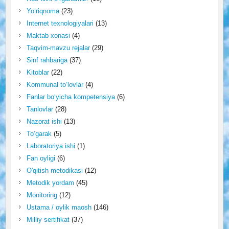
Yo‘riqnoma
(23)
Internet texnologiyalari
(13)
Maktab xonasi
(4)
Taqvim-mavzu rejalar
(29)
Sinf rahbariga
(37)
Kitoblar
(22)
Kommunal to‘lovlar
(4)
Fanlar bo‘yicha kompetensiya
(6)
Tanlovlar
(28)
Nazorat ishi
(13)
To‘garak
(5)
Laboratoriya ishi
(1)
Fan oyligi
(6)
O'qitish metodikasi
(12)
Metodik yordam
(45)
Monitoring
(12)
Ustama / oylik maosh
(146)
Milliy sertifikat
(37)