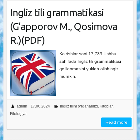
Ingliz tili grammatikasi
(G’apporov M., Qosimova
R.)(PDF)
Ko‘rishlar soni 17,733 Ushbu
sahifada Ingliz tili grammatikasi
qoʻllanmasini yuklab olishingiz
mumkin.
admin
17.06.2024
Ingliz tilini o‘rganamiz!
,
Kitoblar
,
Filologiya
Read more