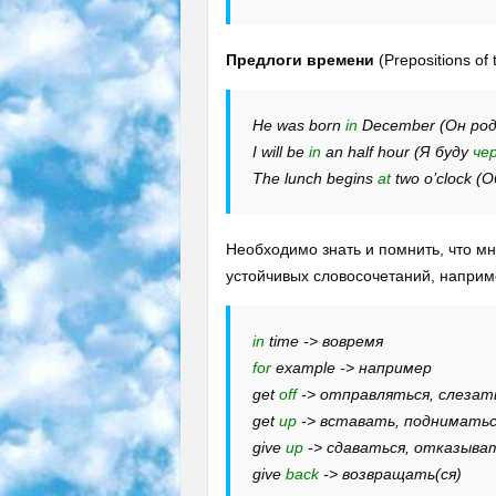
Предлоги времени
(Prepositions of 
He was born
in
December (Он ро
I will be
in
an half hour (Я буду
че
The lunch begins
at
two o’clock 
Необходимо знать и помнить, что мн
устойчивых словосочетаний, наприм
in
time -> вовремя
for
example -> например
get
off
-> отправляться, слезат
get
up
-> вставать, поднимать
give
up
-> сдаваться, отказыва
give
back
-> возвращать(ся)