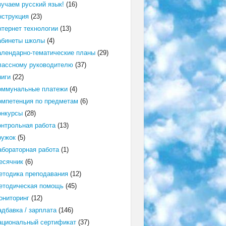
зучаем русский язык!
(16)
нструкция
(23)
нтернет технологии
(13)
абинеты школы
(4)
алендарно-тематические планы
(29)
лассному руководителю
(37)
ниги
(22)
оммунальные платежи
(4)
омпетенция по предметам
(6)
онкурсы
(28)
онтрольная работа
(13)
ружок
(5)
абораторная работа
(1)
есячник
(6)
етодика преподавания
(12)
етодическая помощь
(45)
ониторинг
(12)
адбавка / зарплата
(146)
ациональный сертификат
(37)