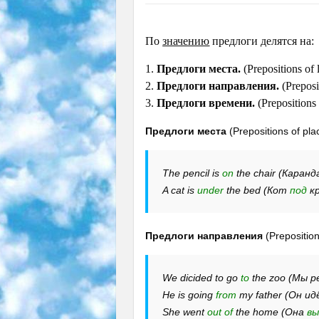
По
значению
предлоги делятся на:
1.
Предлоги места.
(Prepositions of 
2.
Предлоги направления.
(Preposit
3.
Предлоги времени.
(Prepositions 
Предлоги места
(Prepositions of pla
The pencil is
on
the chair (Каран
A cat is
under
the bed (Кот
под
к
Предлоги направления
(Preposition
We dicided to go
to
the zoo (Мы 
He is going
from
my father (Он и
She went
out of
the home (Она
вы