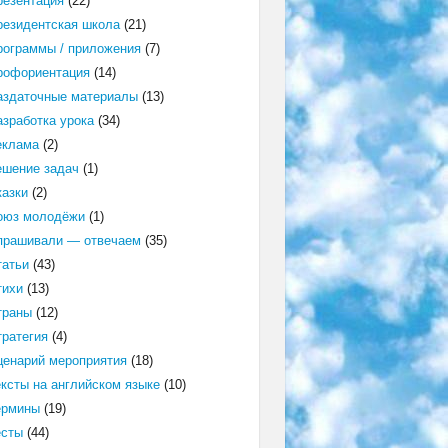
резентация
(22)
резидентская школа
(21)
рограммы / приложения
(7)
рофориентация
(14)
аздаточные материалы
(13)
азработка урока
(34)
еклама
(2)
ешение задач
(1)
казки
(2)
оюз молодёжи
(1)
прашивали — отвечаем
(35)
татьи
(43)
тихи
(13)
траны
(12)
тратегия
(4)
ценарий мероприятия
(18)
ексты на английском языке
(10)
ермины
(19)
есты
(44)