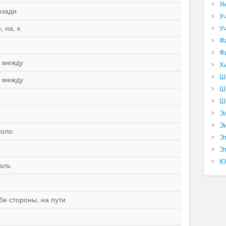
У
позади
У
, на, к
У
Ф
Ф
, между
Х
Ш
, между
Ш
Ш
Э
Э
около
Э
Эт
Ю
даль
бе стороны, на пути