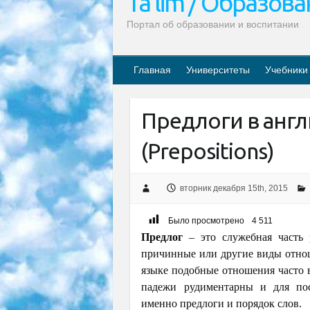
Ta’lim / Образов
Портал об образовании и воспитании
Главная
Университеты
Учебники
Предлоги в анг
(Prepositions)
вторник декабря 15th, 2015
Было просмотрено
4 511
Предлог
– это служебная часть 
причинные или другие виды отно
языке подобные отношения часто 
падежи рудиментарны и для пос
именно предлоги и порядок слов.