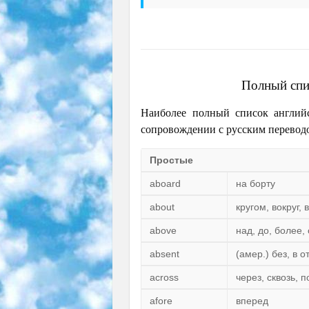
Полный спи
Наиболее полный список англий
сопровождении с русским перевод
Простые
aboard
на борту
about
кругом, вокруг, 
above
над, до, более
absent
(амер.) без, в о
across
через, сквозь, п
afore
вперед