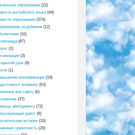
ачальное образование
(22)
овости английского языка
(44)
овости образования
(374)
бразование за рубежом
(12)
бъявление
(16)
лимпиада
(87)
прос
(1)
рганизация
(3)
ткрытый урок
(9)
есни
(1)
овышение квалификации
(19)
одготовка к экзамену
(63)
олезные веб сайты
(6)
оложение
(37)
омощь абитуриенту
(72)
опуляризация работ
(9)
оучительная история
(10)
равовая грамотность
(29)