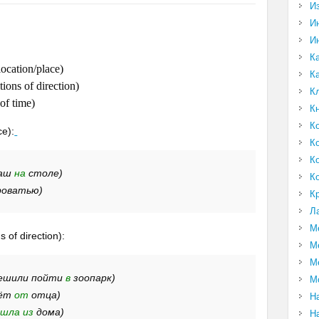
И
И
И
К
location/place)
К
ions of direction)
К
of time)
К
К
ce):
К
К
даш
на
столе)
К
роватью)
К
Л
М
s of direction):
М
М
решили пойти
в
зоопарк)
М
дёт
от
отца)
Н
шла из
дома)
Н