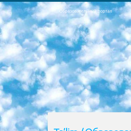
Образовательный портал
РЕСПУБЛИКА УЗБЕКИСТАН МИНИСТРЕРСТВО ДОШКОЛЬНОГО И ШКОЛЬНОГО ОБРАЗОВАНИЯ КОМАНДА в общеобразовательных учреждениях в 2023-2024 учебном году организация и проведение итоговой государственной аттестации обучающихся о Министра дошкольного и школьного образования Республики Узбекистан от 4 марта 2008 года (постановлением Минюста от 20 марта 2008 года № 1778 государственной регистрации) «Итоговое состояние учащихся общего среднего образования на основании положения об утверждении положения об аттестации общего среднего образования выпускной экзамен студентов в образовательных учреждениях в 2023-2024 учебном году В целях организации и прохождения аттестации приказываю: 1. Следующее: перечень предметов, по которым будет проводиться итоговая государственная аттестация и экзамен формы перевода согласно приложению 1; сертификаты международного образца, оценивающие уровень владения иностранными языками перечень согласно приложению 2; 2. Педагогический при специализированных образовательных учреждениях. научно-практический центр квалификации и международной оценки (Д.Давидова) 2024 г. До 25 марта: задания по предметам, по которым будет проводиться итоговая аттестация разработка и утверждение технических условий; итоговая аттестация на основании разработанного предметного задания разработка вопросов по предметам (устно и письменно), экзамен передача; общеобразовательные средние школы и специальные учебные заведения учащиеся выпускных классов школ и интернатов в агентской системе подготовка базы данных экзаменационных материалов и критериев оценки; перевод базы экзаменационных материалов на все языки обучения подать в Республиканский образовательный центр для изготовления; варианты экзаменов на основе разработанных контрольных материалов пусть будут поставлены задачи формирования. 3. Республиканский образовательный центр (Ш.Худайкулов) до 5 апреля 2024 года. до: база данных предоставленных экзаменационных материалов на все языки обучения перевод и экспертиза; для слепых, слабовидящих, глухих, слабослышащих и умственно отсталых детей учащиеся выпускных классов специализированных школ и школ-интернатов база данных экзаменационных материалов на всех преподаваемых языках подготовка критериев оценки; специализированные школы для умственно отсталых детей и технологии для учащихся выпускных классов школ-интернатов разработка соответствующих рекомендаций и критериев проведения ЕГЭ по естествознанию давать задания. 4. Педагогический при специализированных образовательных учреждениях. Научно-практический центр навыков и международной оценки (Д.Давидова), Республи