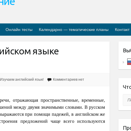
ание
Онлайн тесты
Календарно — тематические планы
Контакт
лийском языке
Вы
Изучаем английский язык!
Комментариев нет
Что
Пои
речи, отражающая пространственные, временные,
шений между двумя значимыми словами. В русском
выражаются при помощи падежей, в английском же
троения предложений чаще всего используются
Пр