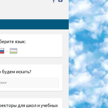
берите язык:
 будем искать?
ск
оекторы для школ и учебных