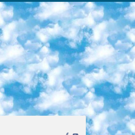
ека открытого доступа. Каталог площадки регулярно обрастает текстами статей из различных научных изданий. Сгруппированные по журналам и рубрикам публикации можно читать онлайн или скачивать целиком в PDF-формате. Проект нацелен на популяризацию науки за счёт открытого доступа к качественной информации. 6. «ПостНаука» На этом ресурсе публикуют подборки видеолекций, составленные экспертами из разных отраслей и объединённые общими темами. Среди них, к примеру, есть серии «Биоинформатика и геномика», «Культура средневековой Скандинавии» и Cinema Studies о теории кино. Каждая подборка лекций — логически связанная история, рассказанная экспертом от первого лица. Кроме того, на сайте появляются научно-образовательные статьи и тесты на разные темы. 7. «Newочём» Команда проекта «Newочём» отбирает самые интересные тексты из англоязычных СМИ и переводит те из них, за которые голосуют участники сообщества «ВКонтакте». По большей части это научно-популярные статьи. Редакторы придумывают лишь заголовки, в остальном содержание переводов соответствует оригиналам. Полные тексты можно читать прямо в социальной сети. 8. InternetUrok Онлайн-база материалов по основным дисциплинам школьной программы. Информация на сайте структурирована по классам, предметам и темам (урокам). Каждый урок состоит из видеолекций и конспектов. Есть также интерактивные тренажёры и тесты для закрепления пройденного материала. Даже если вы давно окончили школу, возможность повторить программу старших классов всегда может пригодиться. 9. Edutainme Ещё один ресурс об образовании. В отличие от Newtonew, как мне кажется, Edutainme больше ориентируется на представителей индустрии: педагогов, предпринимателей, разработчиков образовательных проектов. Но и любой, кто просто стремится к саморазвитию, найдёт на сайте много полезного и интересного для себя. Например, информацию о новых курсах и образовательных сервисах. 10. Newtonew Онлайн-медиа об образовании и обучении в широком смысле. Авторы Newtonew пишут об инструментах, заведениях, тактиках и стратегиях, которые помогают учить других и получать новые знания самостоятельно. На этой площадке вы найдёте новости, обзоры, аналитические мат