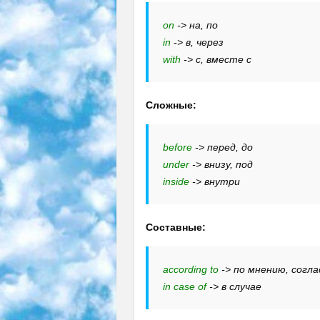
on
-> на, по
in
-> в, через
with
-> с, вместе с
Сложные:
before
-> перед, до
under
-> внизу, под
inside
-> внутри
Составные:
according to
-> по мнению, согла
in case of
-> в случае