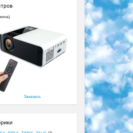
нтров
екча)
Заказать
брики