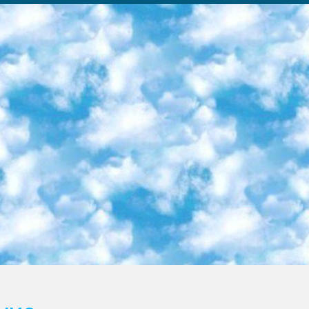
ка образовательный центр (Худайкулов Ш.) итоговый государственный аттестационный экзамен ориентирован на творческое и логическое мышление при подготовке базы материалов учитывать введение заданий. 5. Следует отметить, что: сертификат государственного образца о знании общеобразовательного предмета и как минимум национальный уровень B1 по предметам на иностранных языках, указанным в Приложении 2. или международно признанный сертификат эквивалентного уровня студенты, изучающие определенный предмет, освобождаются от экзамена; по соответствующим предметам запланирована итоговая государственная аттестация за день до дня, путем жеребьевки Рабочей группой (в письменной форме по предметам, проводимым в форме) из числа сформированных вариантов выбрано 2 варианта; 2 выбранных варианта экзамена анонсированы на официальном сайте министерства и все выпускники по всей стране на основе этих вариантов проводит итоговую государственную аттестацию. 6. Государственное образование учащихся средних общеобразовательных учреждений. знания в соответствии с квалификационными требованиями, которые необходимо приобрести на основании стандартов итоговый (выпускной) контроль для 9 и 11 классов в целях тестирования Экзамены (далее – экзамены) состоят из предметов, перечисленных в приложении 1. будет сделано. 7. Экзамены пройдут с 26 мая по 15 июня 2024 г. (кроме науки физического воспитания). 8. Физическая для учащихся 9 классов общесредних образовательных учреждений. Экзамены по предмету «Образование, квалификация медицина» 1-6 мая 2024 года. сотрудники перевести под присмотр (с отклонениями в физическом или умственном развитии) специализированная школа для детей, школы-интернаты и со сколиозом школы-интернаты санаторного типа для больных детей исключены). 9. Он был слепым, слабовидящим и имел нарушения опорно-двигательного аппарата. экзамены в специализированных школах и интернатах для детей должны проводиться исходя из требований, предъявляемых к общеобразовательным учреждениям (физкультура кроме науки). 10. Специализированная школа для глухих и слабослышащих детей. и экзамены в интернатах и быть реализован в виде письменного теста по математике. 11. Специальность для умственно отсталых детей. Для 9 класса Родной язык и литературное письмо Государственный язык (язык обучения – узбекский). для неклассов) написано Математическое письмо Письменная/устная история Узбекистана Физическое воспитание практично Итоговый контроль Для 11 класса Написание родного языка и литературы (эссе) Математическое письмо Узбекский язык (обучение на узбекском языке) не посещающее общее среднее образование для учреждений)/Образовательное учреждение выбор письменный и устный Иностранный язык письменный/устный Письменная/устная история Узбекистана *По выбору студента:  Химия  Физика  Основы государственного права  География 10 бесплатных образовательных ресурсов - Мы составили подборку онлайн-проектов с интерактивными упражнениями, видеолекциями и статьями. Они помогут вам обрести новые и освежить старые знания бесплатно. 1. «ИНТУИТ» Старейшая образовательная площадка Рунета. Здесь вы найдёте сотни текстовых и видеокурсов на десятки различных тем — от программирования до психологии. Многие курсы подготовлены российскими университетами и крупными международными компаниями вроде Intel и Microsoft. Самостоятельное обучение бесплатное, но желающие могут оплатить услуги персональных наставников. 2. «Смартия» знакомит с актуальными профессиями и подсказывает, как им обучаться. Выбрав заинтересовавшую вас специальность — SMM-специалист, фотограф, веб-дизайнер или другую, — увидите список необходимых для неё умений. Чтобы вы могли освоить их самостоятельно, для каждого умения площадка отображает подборку ссылок на учебные материалы. Хотя «Смартия» ориентируется на русскоязычную аудиторию, часть контента всё же доступна только на английском. 3. «Лекторий Физтеха» Проект Московского физико-технического института (Физтеха). С его помощью вы можете смотреть онлайн серии лекций, записанные на видео в этом вузе. В числе доступных предметов — физика, биология, химия, информационные технологии и другие. К некоторым лекциям администрация ресурса прилагает готовые конспекты, которые можно скачивать в PDF-формате. 4. ITMOcourses Онлайн-площадка Санкт-Петербургского национального исследовательского университета информационных технологий, механики и оптики (ИТМО). Ресурс предоставляет свободный доступ к курсам, разработанным в этом вузе. Каталог материалов разбит на четыре категории: «Оптические системы и технологии», «Приборостроение и робототехника», «Информационные технологии» и «Биотехнологии». Курсы состоят из видеолекций, интерактивных демонстраций и заданий. 5. «КиберЛенинка» Электронная научная библиот