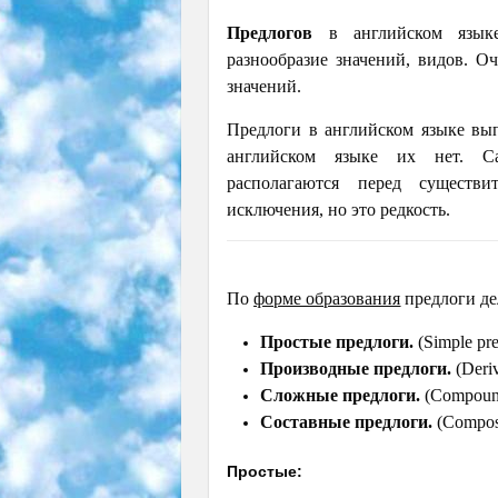
Предлогов
в английском язык
разнообразие значений, видов. О
значений.
Предлоги в английском языке вы
английском языке их нет. Са
располагаются перед существ
исключения, но это редкость.
По
форме образования
предлоги де
Простые предлоги.
(Simple pre
Производные предлоги.
(Deriv
Сложные предлоги.
(Compound
Составные предлоги.
(Composi
Простые: