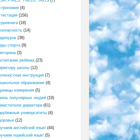
ISA, PIRLS, TIMSS, TALIS
(7)
строномия
(4)
ттестация
(156)
удиокнига
(18)
езопасность
(14)
идеоурок
(38)
иды спорта
(9)
икторина
(3)
оспитание ребёнка
(23)
иректору школы
(12)
олжностная инструкция
(7)
ошкольное образование
(4)
диницы измерения
(5)
изнь популярных людей
(19)
аместителю директора
(61)
арубежные университеты
(4)
доровье
(12)
зучаем английский язык!
(44)
зучаем корейский язык!
(5)