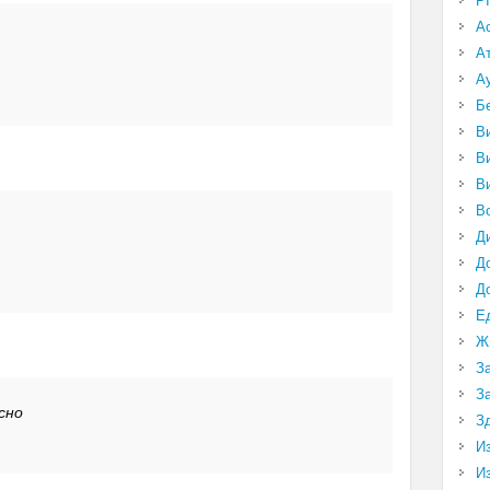
P
А
А
А
Б
В
В
В
В
Д
Д
Д
Е
Ж
З
З
сно
З
И
И