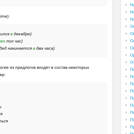
Н
Н
time):
Н
О
дился
в
декабре)
О
рез
пол час)
О
(Обед начинается
в
два часа)
О
О
О
огие из предлогов входят в состав некоторых
П
ер:
П
П
П
П
П
ь
П
ся
П
ться
П