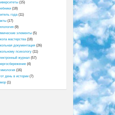
ниверситеты
(15)
чебники
(18)
читель года
(11)
акты
(17)
илология
(9)
имические элементы
(5)
кола мастерства
(18)
кольная документация
(26)
кольному психологу
(11)
лектронный журнал
(57)
нергосбережение
(4)
тимология
(16)
от день в истории
(7)
мор
(1)