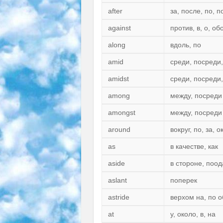
after
за, после, по, 
against
против, в, о, обо
along
вдоль, по
amid
среди, посреди
amidst
среди, посреди
among
между, посреди
amongst
между, посреди
around
вокруг, по, за, 
as
в качестве, как
aside
в стороне, поо
aslant
поперек
astride
верхом на, по о
at
у, около, в, на