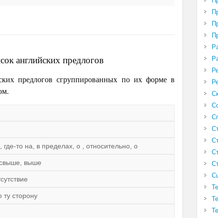
П
П
П
П
Р
сок английских предлогов
Р
Р
ских предлогов сгруппированных по их форме в
Р
ом.
С
С
С
С
С
в, где-то на, в пределах, о , относительно, о
С
, свыше, выше
С
С
тсутствие
Т
о ту сторону
Т
Т