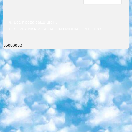
© Все права защищены
РЕСПУБЛИКА УЗБЕКИСТАН МИНИСТРЕРСТВО ДОШКОЛЬНОГО И ШКОЛЬНОГО ОБРАЗОВАНИЯ КОМАНДА в общеобразовательных учреждениях в 2023-2024 учебном году организация и проведение итоговой государственной аттестации обучающихся о Министра дошкольного и школьного образования Республики Узбекистан от 4 марта 2008 года (постановлением Минюста от 20 марта 2008 года № 1778 государственной регистрации) «Итоговое состояние учащихся общего среднего образования на основании положения об утверждении положения об аттестации общего среднего образования выпускной экзамен студентов в образовательных учреждениях в 2023-2024 учебном году В целях организации и прохождения аттестации приказываю: 1. Следующее: перечень предметов, по которым будет проводиться итоговая государственная аттестация и экзамен формы перевода согласно приложению 1; сертификаты международного образца, оценивающие уровень владения иностранными языками перечень согласно приложению 2; 2. Педагогический при специализированных образовательных учреждениях. научно-практический центр квалификации и международной оценки (Д.Давидова) 2024 г. До 25 марта: задания по предметам, по которым будет проводиться итоговая аттестация разработка и утверждение технических условий; итоговая аттестация на основании разработанного предметного задания разработка вопросов по предметам (устно и письменно), экзамен передача; общеобразовательные средние школы и специальные учебные заведения учащиеся выпускных классов школ и интернатов в агентской системе подготовка базы данных экзаменационных материалов и критериев оценки; перевод базы экзаменационных материалов на все языки обучения подать в Республиканский образовательный центр для изготовления; варианты экзаменов на основе разработанных контрольных материалов пусть будут поставлены задачи формирования. 3. Республиканский образовательный центр (Ш.Худайкулов) до 5 апреля 2024 года. до: база данных предоставленных экзаменационных материалов на все языки обучения перевод и экспертиза; для слепых, слабовидящих, глухих, слабослышащих и умственно отсталых детей учащиеся выпускных классов специализированных школ и школ-интернатов база данных экзаменационных материалов на всех преподаваемых языках подготовка критериев оценки; специализированные школы для умственно отсталых детей и технологии для учащихся выпускных классов школ-интернатов разработка соответствующих рекомендаций и критериев проведения ЕГЭ по естествознанию давать задания. 4. Педагогический при специализированных образовательных учреждениях. Научно-практический центр навыков и международной оценки (Д.Давидова), Республика образовательный центр (Худайкулов Ш.) итоговый государственный аттестационный экзамен ориентирован на творческое и логическое мышление при подготовке базы материалов учитывать введение заданий. 5. Следует отметить, что: сертификат государственного образца о знании общеобразовательного предмета и как минимум национальный уровень B1 по предметам на иностранных языках, указанным в Приложении 2. или международно признанный сертификат эквивалентного уровня студенты, изучающие определенный предмет, освобождаются от экзамена; по соответствующим предметам запланирована итоговая государственная аттестация за день до дня, путем жеребьевки Рабочей группой (в письменной форме по предметам, проводимым в форме) из числа сформированных вариантов выбрано 2 варианта; 2 выбранных варианта экзамена анонсированы на официальном сайте министерства и все выпускники по всей стране на основе этих вариантов проводит итоговую государственную аттестацию. 6. Государственное образование учащихся средних общеобразовательных учреждений. знания в соответствии с квалификационными требованиями, которые необходимо приобрести на основании стандартов итоговый (выпускной) контроль для 9 и 11 классов в целях тестирования Экзамены (далее – экзамены) состоят из предметов, перечисленных в приложении 1. будет сделано. 7. Экзамены пройдут с 26 мая по 15 июня 2024 г. (кроме науки физического воспитания). 8. Физическая для учащихся 9 классов общесредних образовательных учреждений. Экзамены по предмету «Образование, квалификация медицина» 1-6 мая 2024 года. сотрудники перевести под присмотр (с отклонениями в физическом или умственном развитии) специализированная школа для детей, школы-интернаты и со сколиозом школы-интернаты санаторного типа для больных детей исключены). 9. Он был слепым, слабовидящим и имел нарушения опорно-двигательного аппарата. экзамены в специализированных школах и интернатах для детей должны проводиться исходя из требований, предъявляемых к общеобразовательным учреждениям (физкультура кроме науки). 10. Специализированная школа для глухих и слабослышащих детей. и экзамены в интернатах и быть реализован в виде письменного теста по математике. 11. Специальность для умственно отсталых детей. Для 9 класса Родной язык и литературное письмо Государственный язык (язык обучения – узбекский). для неклассов) написано Математическое письмо Письменная/устная история Узбекистана Физическое воспитание практично Итоговый контроль Для 11 класса Написание родного языка и литературы (эссе) Математическое письмо Узбекский язык (обучение на узбекском языке) не посещающее общее среднее образование для учреждений)/Образовательное учреждение выбор письменный и устный Иностранный язык письменный/устный Письменная/устная история Узбекистана *По выбору студента:  Химия  Физика  Основы государственного права  География 10 бесплатных образовательных ресурсов - Мы составили подборку онлайн-проектов с интерактивными упражнениями, видеолекциями и статьями. Они помогут вам обрести новые и освежить старые знания бесплатно. 1. «ИНТУИТ» Старейшая образовательная площадка Рунета. Здесь вы найдёте сотни текстовых и видеокурсов на десятки различных тем — от программирования до психологии. Многие курсы подготовлены российскими университетами и крупными международными компаниями вроде Intel и Microsoft. Самостоятельное обучение бесплатное, но желающие могут оплатить услуги персональных наставников. 2. «Смартия» знакомит с актуальными профессиями и подсказывает, как им обучаться. Выбрав заинтересовавшую вас специальность — SMM-специалист, фотограф, веб-дизайнер или другую, — увидите список необходимых для неё умений. Чтобы вы могли освоить их самостоятельно, для каждого умения площадка отображает подборку ссылок на учебные материалы. Хотя «Смартия» ориентируется на русскоязычную аудиторию, часть контента всё же доступна только на английском. 3. «Лекторий Физтеха» Проект Московского физико-технического института (Физтеха). С его помощью вы можете смотреть онлайн серии лекций, записанные на видео в этом вузе. В числе доступных предметов — физика, биология, химия, информационные технологии и другие. К некоторым лекциям администрация ресурса прилагает готовые конспекты, которые можно скачивать в PDF-формате. 4. ITMOcourses Онлайн-площадка Санкт-Петербургского национального исследовательского университета информационных технологий, механики и оптики (ИТМО). Ресурс предоставляет свободный доступ к курсам, разработанным в этом вузе. Каталог материалов разбит на четыре категории: «Оптические системы и технологии», «Приборостроение и робототехника», «Информационные технологии» и «Биотехнологии». Курсы состоят из видеолекций, интерактивных демонстраций и заданий. 5. «КиберЛенинка» Электронная научная библиотека открытого доступа. Каталог площадки регулярно обрастает текстами статей из различных научных изданий. Сгруппированные по журналам и рубрикам публикации можно читать онлайн или скачивать целиком в PDF-формате. Проект нацелен на популяризацию науки за счёт открытого доступа к качественной информации. 6. «ПостНаука» На этом ресурсе публикуют подборки видеолекций, составленные экспертами из разных отраслей и объединённые общими темами. Среди них, к примеру, есть серии «Биоинформатика и геномика», «Культура средневековой Скандинавии» и Cinema Studies о теории кино. Каждая подборка лекций — логически связанная история, рассказанная экспертом от первого лица. Кроме того, на сайте появляются научно-образовательные статьи и тесты на разные темы. 7. «Newочём» Команда проекта «Newочём» отбирает самые интересные тексты из англоязычных СМИ и переводит те из них, за которые голосуют участники сообщества «ВКонтакте». По большей части это научно-популярные статьи. Редакторы придумывают лишь заголовки, в остальном содержание переводов соответствует оригиналам. Полные тексты можно читать прямо в социальной сети. 8. InternetUrok Онлайн-база материалов по основным дисциплинам школьной программы. Информация на сайте структурирована по классам, предметам и темам (урокам). Каждый урок состоит из видеолекций и конспектов. Есть также интерактивные тренажёры и тесты для закрепления пройденного материала. Даже если вы давно окончили школу, возможность повторить программу старших классов всегда может пригодиться. 9. Edutainme Ещё один ресурс об образовании. В отличие от Newtonew, как мне кажется, Edutainme больше ориентируется на представителей индустрии: педагогов, предпринимателей, разработчиков образовательных проектов. Но и любой, кто просто стремится к саморазвитию, найдёт на сайте много полезного и интересного для себя. Например, информацию о новых курсах и образовательных сервисах. 10. Newtonew Онлайн-медиа об образовании и обучении в широком смысле. Авторы Newtonew пишут об инструментах, заведениях, тактиках и стратегиях, которые помогают учить других и получать новые знания самостоятельно. На этой площадке вы найдёте новости, обзоры, аналитические мате
55863853