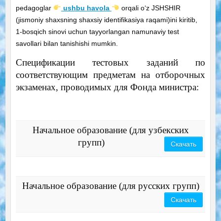
pedagoglar
ushbu havola
orqali o‘z JSHSHIR
(jismoniy shaxsning shaxsiy identifikasiya raqami)ini kiritib,
1-bosqich sinovi uchun tayyorlangan namunaviy test
savollari bilan tanishishi mumkin.
Спецификации тестовых заданий по
соответствующим предметам на отборочных
экзаменах, проводимых для Фонда министра:
Начальное образование (для узбекских
групп)
Скачать
Начальное образование (для русских групп)
Скачать