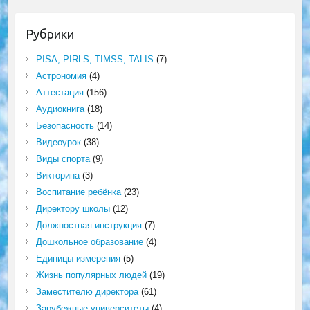
Рубрики
PISA, PIRLS, TIMSS, TALIS
(7)
Астрономия
(4)
Аттестация
(156)
Аудиокнига
(18)
Безопасность
(14)
Видеоурок
(38)
Виды спорта
(9)
Викторина
(3)
Воспитание ребёнка
(23)
Директору школы
(12)
Должностная инструкция
(7)
Дошкольное образование
(4)
Единицы измерения
(5)
Жизнь популярных людей
(19)
Заместителю директора
(61)
Зарубежные университеты
(4)