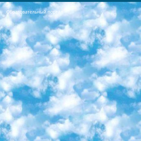
Образовательный портал
РЕСПУБЛИКА УЗБЕКИСТАН МИНИСТРЕРСТВО ДОШКОЛЬНОГО И ШКОЛЬНОГО ОБРАЗОВАНИЯ КОМАНДА в общеобразовательных учреждениях в 2023-2024 учебном году организация и проведение итоговой государственной аттестации обучающихся о Министра дошкольного и школьного образования Республики Узбекистан от 4 марта 2008 года (постановлением Минюста от 20 марта 2008 года № 1778 государственной регистрации) «Итоговое состояние учащихся общего среднего образования на основании положения об утверждении положения об аттестации общего среднего образования выпускной экзамен студентов в образовательных учреждениях в 2023-2024 учебном году В целях организации и прохождения аттестации приказываю: 1. Следующее: перечень предметов, по которым будет проводиться итоговая государственная аттестация и экзамен формы перевода согласно приложению 1; сертификаты международного образца, оценивающие уровень владения иностранными языками перечень согласно приложению 2; 2. Педагогический при специализированных образовательных учреждениях. научно-практический центр квалификации и международной оценки (Д.Давидова) 2024 г. До 25 марта: задания по предметам, по которым будет проводиться итоговая аттестация разработка и утверждение технических условий; итоговая аттестация на основании разработанного предметного задания разработка вопросов по предметам (устно и письменно), экзамен передача; общеобразовательные средние школы и специальные учебные заведения учащиеся выпускных классов школ и интернатов в агентской системе подготовка базы данных экзаменационных материалов и критериев оценки; перевод базы экзаменационных материалов на все языки обучения подать в Республиканский образовательный центр для изготовления; варианты экзаменов на основе разработанных контрольных материалов пусть будут поставлены задачи формирования. 3. Республиканский образовательный центр (Ш.Худайкулов) до 5 апреля 2024 года. до: база данных предоставленных экзаменационных материалов на все языки обучения перевод и экспертиза; для слепых, слабовидящих, глухих, слабослышащих и умственно отсталых детей учащиеся выпускных классов специализированных школ и школ-интернатов база данных экзаменационных материалов на всех преподаваемых языках подготовка критериев оценки; специализированные школы для умственно отсталых детей и технологии для учащихся выпускных классов школ-интернатов разработка соответствующих рекомендаций и критериев проведения ЕГЭ по естествознанию давать задания. 4. Педагогический при специализированных образовательных учреждениях. Научно-практический центр навыков и международной оценки (Д.Давидова), Республика образовательный центр (Худайкулов Ш.) итоговый государственный аттестационный экзамен ориентирован на творческое и логическое мышление при подготовке базы материалов учитывать введение заданий. 5. Следует отметить, что: сертификат государственного образца о знании общеобразовательного предмета и как минимум национальный уровень B1 по предметам на иностранных языках, указанным в Приложении 2. или международно признанный сертификат эквивалентного уровня студенты, изучающие определенный предмет, освобождаются от экзамена; по соответствующим предметам запланирована итоговая государственная аттестация за день до дня, путем жеребьевки Рабочей группой (в письменной форме по предметам, проводимым в форме) из числа сформированных вариантов выбрано 2 варианта; 2 выбранных варианта экзамена анонсированы на официальном сайте министерства и все выпускники по всей стране на основе этих вариантов проводит итоговую государственную аттестацию. 6. Государственное образование учащихся средних общеобразовательных учреждений. знания в соответствии с квалификационными требованиями, которые необходимо приобрести на основании стандартов итоговый (выпускной) контроль для 9 и 11 классов в целях тестирования Экзамены (далее – экзамены) состоят из предметов, перечисленных в приложении 1. будет сделано. 7. Экзамены пройдут с 26 мая по 15 июня 2024 г. (кроме науки физического воспитания). 8. Физическая для учащихся 9 классов общесредних образовательных учреждений. Экзамены по предмету «Образование, квалификация медицина» 1-6 мая 2024 года. сотрудники перевести под присмотр (с отклонениями в физическом или умственном развитии) специализированная школа для детей, школы-интернаты и со сколиозом школы-интернаты санаторного типа для больных детей исключены). 9. Он был слепым, слабовидящим и имел нарушения опорно-двигательного аппарата. экзамены в специализированных школах и интернатах для детей должны проводиться исходя из требований, предъявляемых к общеобразовательным учреждениям (физкультура кроме науки). 10. Специализированная школа для глухих и слабослышащих детей. и экзамены в интернатах и быть реализован в виде письменного теста по математике. 11. Специальность для умственно отсталых детей. Для 9 класса Родной язык и литературное письмо Государственный язык (язык обучения – узбекский). для неклассов) написано Математическое письмо Письменная/устная история Узбекистана Физическое воспитание практично Итоговый контроль Для 11 класса Написание родного языка и литературы (эссе) Математическое письмо Узбекский язык (обучение на узбекском языке) не посещающее общее среднее образование для учреждений)/Образовательное учреждение выбор письменный и устный Иностранный язык письменный/устный Письменная/устная история Узбекистана *По выбору студента:  Химия  Физика  Основы государственного права  География 10 бесплатных образовательных ресурсов - Мы составили подборку онлайн-проектов с интерактивными упражнениями, видеолекциями и статьями. Они помогут вам обрести новые и освежить старые знания бесплатно. 1. «ИНТУИТ» Старейшая образовательная площадка Рунета. Здесь вы найдёте сотни текстовых и видеокурсов на десятки различных тем — от программирования до психологии. Многие курсы подготовлены российскими университетами и крупными международными компаниями вроде Intel и Microsoft. Самостоятельное обучение бесплатное, но желающие могут оплатить услуги персональных наставников. 2. «Смартия» знакомит с актуальными профессиями и подсказывает, как им обучаться. Выбрав заинтересовавшую вас специальность — SMM-специалист, фотограф, веб-дизайнер или другую, — увидите список необходимых для неё умений. Чтобы вы могли освоить их самостоятельно, для каждого умения площадка отображает подборку ссылок на учебные материалы. Хотя «Смартия» ориентируется на русскоязычную аудиторию, часть контента всё же доступна только на английском. 3. «Лекторий Физтеха» Проект Московского физико-технического института (Физтеха). С его помощью вы можете смотреть онлайн серии лекций, записанные на видео в этом вузе. В числе доступных предметов — физика, биология, химия, информационные технологии и другие. К некоторым лекциям администрация ресурса прилагает готовые конспекты, которые можно скачивать в PDF-формате. 4. ITMOcourses Онлайн-площадка Санкт-Петербургского национального исследовательского университета информационных технологий, механики и оптики (ИТМО). Ресурс предоставляет свободный доступ к курсам, разработанным в этом вузе. Каталог материалов разбит на четыре категории: «Оптические системы и технологии», «Приборостроение и робототехника», «Информационные технологии» и «Биотехнологии». Курсы состоят из видеолекций, интерактивных демонстраций и заданий. 5. «КиберЛенинка» Электронная научная библиотека открытого доступа. Каталог площадки регулярно обрастает текстами статей из различных научных изданий. Сгруппированные по журналам и рубрикам публикации можно читать онлайн или скачивать целиком в PDF-формате. Проект нацелен на популяризацию науки за счёт открытого доступа к качественной информации. 6. «ПостНаука» На этом ресурсе публикуют подборки видеолекций, составленные экспертами из разных отраслей и объединённые общими темами. Среди них, к примеру, есть серии «Биоинформатика и геномика», «Культура средневековой Скандинавии» и Cinema Studies о теории кино. Каждая подборка лекций — логически связанная история, рассказанная экспертом от первого лица. Кроме того, на сайте появляются научно-образовательные статьи и тесты на разные темы. 7. «Newочём» Команда проекта «Newочём» отбирает самые интересные тексты из англоязычных СМИ и переводит те из них, за которые голосуют участники сообщества «ВКонтакте». По большей части это научно-популярные статьи. Редакторы придумывают лишь заголовки, в остальном содержание переводов соответствует оригиналам. Полные тексты можно читать прямо в социальной сети. 8. InternetUrok Онлайн-база материалов по основным дисциплинам школьной программы. Информация на сайте структурирована по классам, предметам и темам (урокам). Каждый урок состоит из видеолекций и конспектов. Есть также интерактивные тренажёры и тесты для закрепления пройденного материала. Даже если вы давно окончили школу, возможность повторить программу старших классов всегда может пригодиться. 9. Edutainme Ещё один ресурс об образовании. В отличие от Newtonew, как мне кажется, Edutainme больше ориентируется на представителей индустрии: педагогов, предпринимателей, разработчиков образовательных проектов. Но и любой, кто просто стремится к саморазвитию, найдёт на сайте много полезного и интересного для себя. Например, информацию о новых курсах и образовательных сервисах. 10. Newtonew Онлайн-медиа об образовании и обучении в широком смысле. Авторы Newtonew пишут об инструментах, заведениях, тактиках и стратегиях, которые помогают учить других и получать новые знания самостоятельно. На этой площадке вы найдёте новости, обзоры, аналитические мат